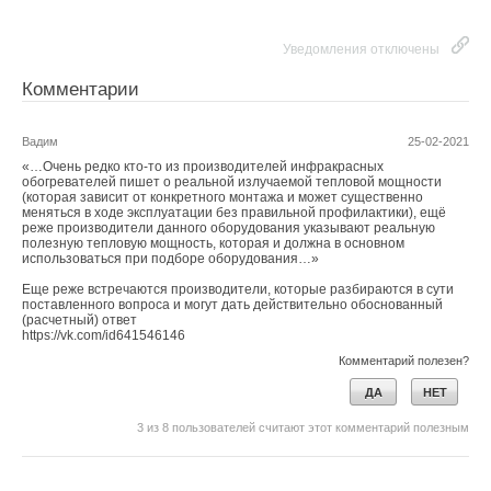
ЖУРНАЛ СОК ИЮНЬ 2026
→
Теплотехнические характеристики лучисто-конвективной
панели при эксплуатации в действующей котельной
Уведомления отключены
ЖУРНАЛ СОК ИЮНЬ 2026
→
Рассмотрим мероприятия по достижению гигиены
Водонагреватель Royal Thermo Smalto Inverter:
Комментарии
интеллект, стиль и энергоэффективность
последовательно на каждом функциональном элементе.
ЖУРНАЛ СОК ИЮНЬ 2026
Вадим
25-02-2021
«…Очень редко кто-то из производителей инфракрасных
обогревателей пишет о реальной излучаемой тепловой мощности
(которая зависит от конкретного монтажа и может существенно
Клапаны
меняться в ходе эксплуатации без правильной профилактики), ещё
реже производители данного оборудования указывают реальную
полезную тепловую мощность, которая и должна в основном
Уведомления отключены
Уже на входе и выходе в приточной установке
использоваться при подборе оборудования…»
устанавливаются клапаны с высоким классом герметичности
Комментарии
Еще реже встречаются производители, которые разбираются в сути
(по четвёртому классу), тяги и рычаги вынесены из
поставленного вопроса и могут дать действительно обоснованный
Многоступенчатая система очистки максимально
(расчетный) ответ
проточной части, применён пружинный возврат
очищает поступающий воздух
https://vk.com/id641546146
В этой теме еще нет комментариев
на сервоприводе и используется только фланцевое
Комментарий полезен?
Установки BREZZA оснащены эффективной
соединение (фото 5).
ДА
НЕТ
многоступенчатой системой очистки. Система очистки
Добавить комментарий
BREZZA XS [RCB 75] включает три этапа обработки воздуха:
3
из
8
пользователей считают этот комментарий полезным
Ваше имя *
Фильтр предварительной очистки задерживает крупные