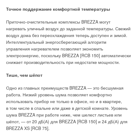
Точное поддержание комфортной температуры
Приточно-очистительные комплексы BREZZA могут
Теплообменники
нагревать уличный воздух до заданной температуры. Свежий
воздух дома без переохлаждения теперь доступен и зимой.
Возможен подбор теплообменников из коррозионно-стойких
Интеллектуальный энергосберегающий алгоритм
материалов с гибким выбором шага оребрения
управления нагревателем позволяет экономить
в соответствии с европейскими стандартами или
электроэнергию, поскольку BREZZA [RCB 150] автоматически
техническим заданием заказчика.
снижает производительность при недостатке мощности.
Каплеуловители охладителей выдвижные и допускают
Тише, чем шёпот
разборку и повторную сборку, а 3D-поддоны
с трёхсторонним уклоном обеспечат полное удаление влаги
Одно из главных преимуществ BREZZA — это бесшумная
в короткий промежуток времени, не оставив
работа. Низкий уровень шума позволяет комфортно
микроорганизмам ни единого шанса для развития (фото 7).
использовать прибор не только в офисе, но и в квартире,
в том числе в спальне или даже в детской комнате. Уровень
шума BREZZA при работе ниже, чем шелест листьев или
шёпот, — от 20 дБ(А) для BREZZA [RCB 150] и 24 дБ(А) для
BREZZA XS [RCB 75].