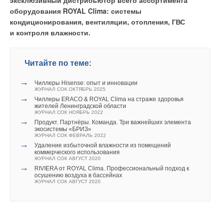
эксклюзивный дистрибьютор всего ассортимента
Ультрафиолетовые лампы
оборудования ROYAL Clima: системы
кондиционирования, вентиляции, отопления, ГВС
В системах, где недостаточно высокой степени фильтрации,
и контроля влажности.
может потребоваться применение УФ-ламп высокой
эффективности. Их основными преимущества:
Читайте по теме:
дезинфекция широкого спектра микроорганизмов,
включая таких устойчивых к хлорированию, как вирусы
→
Чиллеры Hisense: опыт и инновации
и цисты простейших;
ЖУРНАЛ СОК ОКТЯБРЬ 2025
отсутствие влияния на физико-химические свойства
→
Чиллеры ERACO & ROYAL Clima на страже здоровья
воздуха, то есть не образуется побочных продуктов, нет
жителей Ленинградской области
опасности передозировки;
ЖУРНАЛ СОК НОЯБРЬ 2022
→
низкое потребление энергии;
Продукт. Партнёры. Команда. Три важнейших элемента
экосистемы «БРИЗ»
компактность и простота эксплуатации без специальных
ЖУРНАЛ СОК ФЕВРАЛЬ 2022
мер по безопасности.
→
Удаление избыточной влажности из помещений
коммерческого использования
ЖУРНАЛ СОК АВГУСТ 2020
→
RIVIERA от ROYAL Clima. Профессиональный подход к
осушению воздуха в бассейнах
ЖУРНАЛ СОК АВГУСТ 2020
Системы увлажнения
Компания WOLF готова предложить широкий выбор