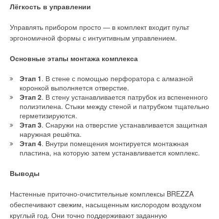
Лёгкость в управлении
Управлять прибором просто — в комплект входит пульт
эргономичной формы с интуитивным управлением.
Основные этапы монтажа комплекса
Этап 1
. В стене с помощью перфоратора с алмазной
Теплоутилизаторы
коронкой выполняется отверстие.
Этап 2
. В стену устанавливается патрубок из вспененного
Помимо привычного решения утилизации тепла за счёт
полиэтилена. Стыки между стеной и патрубком тщательно
теплообменников с промежуточным гликолевым
герметизируются.
теплоносителем, компания WOLF предлагает роторный
Этап 3
. Снаружи на отверстие устанавливается защитная
регенератор тепла с запатентованной конструкцией.
наружная решётка.
Этап 4
. Внутри помещения монтируется монтажная
Лабиринтное уплотнение SuperSeal (фото 8) позволяет
пластина, на которую затем устанавливается комплекс.
снизить уровень протечки из вытяжной части в приточную
с привычных 1
0
% до
2
%.
Выводы
Настенные приточно-очистительные комплексы BREZZA
обеспечивают свежим, насыщенным кислородом воздухом
круглый год. Они точно поддерживают заданную