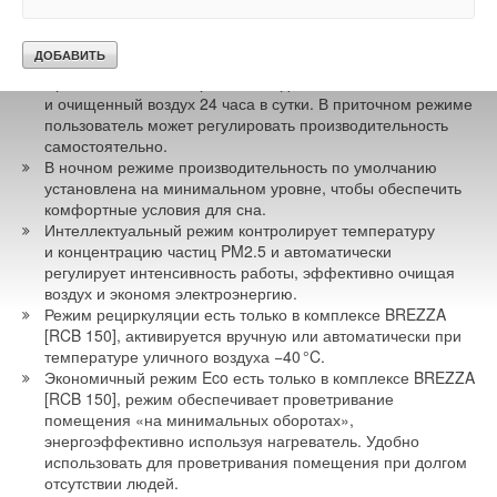
воздуха для определения производительности фильтров,
Комплексы BREZZA имеют несколько режимов работы для
которые должны быть адаптированы к индивидуальной
разных условий:
задаче. В данном вопросе компания WOLF готова
предлагать различные решения с фильтрующими
Приточный и ночной режимы подают свежий
материалами зарекомендовавших себя производителей —
и очищенный воздух 24 часа в сутки. В приточном режиме
от грубого класса очистки с сетками из нержавеющей стали
пользователь может регулировать производительность
самостоятельно.
до высокоэффективных или угольных фильтров.
В ночном режиме производительность по умолчанию
установлена на минимальном уровне, чтобы обеспечить
Оперативная замена фильтров возможна за счёт прижимных
комфортные условия для сна.
клипс в сторону воздуха «до фильтра». Гибкость в выборе
Интеллектуальный режим контролирует температуру
типа и площади фильтров определит периодичность замены
и концентрацию частиц PM2.5 и автоматически
(фото 6).
регулирует интенсивность работы, эффективно очищая
воздух и экономя электроэнергию.
Режим рециркуляции есть только в комплексе BREZZA
[RCB 150], активируется вручную или автоматически при
температуре уличного воздуха −4
0
°C.
Экономичный режим Eco есть только в комплексе BREZZA
[RCB 150], режим обеспечивает проветривание
помещения «на минимальных оборотах»,
энергоэффективно используя нагреватель. Удобно
использовать для проветривания помещения при долгом
отсутствии людей.