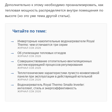
высоком уровне загрязнения в помещении, снижая
обеспечены в полной заводской готовности, фото 4).
Дополнительно к этому необходимо проанализировать, как
можно удалить или оставить. И при этом даже снимать
интенсивность работы по мере очищения воздуха.
тепловая мощность распределяется внутри помещения по
краску можно различными способами. Всё это оставляет
высоте (но это уже тема другой статьи).
лабораториям пространство для маневра при определении
толщины стенки прибора, соприкасающейся с водой. В итоге
один и тот же прибор может соответствовать требованиям
Читайте по теме:
ГОСТ в одной лаборатории и не соответствовать в другой.
Для однозначности измерений в обновлённый стандарт
→
Инверторные накопительные водонагреватели Royal
не только внесены указания об устранении краски
Thermo: чем отличаются три серии
ЖУРНАЛ СОК 2026
с поверхности, но и приведены рисунки и методики, где
→
Об утилизации тепловых отходов
конкретно измерять толщину стенки отопительных приборов
ЖУРНАЛ СОК 2026
всех возможных типов.
→
Совершенствование отопительно-вентиляционных
систем коррекцией процессов регулирования
Виды загрязнителей воздуха, включая особо опасный
ЖУРНАЛ СОК 2026
РМ2.5
→
Теплотехнические характеристики лучисто-конвективной
Читайте по теме:
панели при эксплуатации в действующей котельной
ЖУРНАЛ СОК 2026
Мощная система очистки
→
Водонагреватель Royal Thermo Smalto Inverter:
→
Инверторные накопительные водонагреватели Royal
интеллект, стиль и энергоэффективность
Thermo: чем отличаются три серии
ЖУРНАЛ СОК 2026
ЖУРНАЛ СОК АВГУСТ 2026
→
Об утилизации тепловых отходов
ЖУРНАЛ СОК ИЮНЬ 2026
→
Совершенствование отопительно-вентиляционных
систем коррекцией процессов регулирования