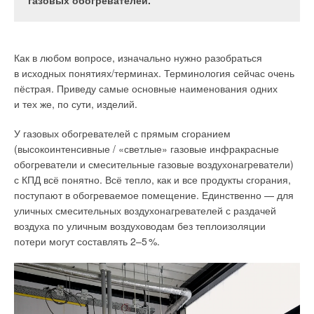
стала очевидна угроза передачи вируса
газовых обогревателей.
человека составляет 30 м3/ч, но в большинстве
воздушным путём, то у производителей
случаев нормы по притоку свежего воздуха не
климатических систем этот вопрос решён давно
Несколько лет назад, когда Ассоциация производителей
выполняются, и в помещении становится душно…
и достаточно продуктивно. Годы исследований,
радиаторов отопления начала доработку действующих
Как в любом вопросе, изначально нужно разобраться
усовершенствований и практического
стандартов на требования к отопительным приборам
в исходных понятиях/терминах. Терминология сейчас очень
использования вентиляции WOLF (г. Майнбург,
и методам их испытаний, большинство участников рынка
пёстрая. Приведу самые основные наименования одних
Бавария) в лечебно-профилактических
не проявляли должного внимания к данному проекту, так как
и тех же, по сути, изделий.
учреждениях (ЛПУ) позволяют компании
стандарты носили добровольный характер. С введением
выступить экспертом в вопросах гигиены
У газовых обогревателей с прямым сгоранием
обязательной сертификации летом 2018 года ситуация
воздушной среды.
(высокоинтенсивные / «светлые» газовые инфракрасные
кардинально изменилась: сегодня все понимают — всё то,
обогреватели и смесительные газовые воздухонагреватели)
что написано в этих стандартах, — это строгий закон, по
с КПД всё понятно. Всё тепло, как и все продукты сгорания,
которому живёт отрасль, а исполнение их требований
поступают в обогреваемое помещение. Единственно — для
обязательно для всех без исключения.
уличных смесительных воздухонагревателей с раздачей
воздуха по уличным воздуховодам без теплоизоляции
потери могут составлять 2–
5
%.
Открытие окон летом приводит к тому, что мы дышим
загрязнённым и пыльным воздухом, шум улиц заполняет