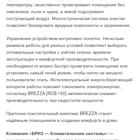
температуру, качественно проветривают помещение без
сквозняков, пыли и шума, а зимой подогревают
поступающий воздух. Многоступенчатая система очистки
позволяет блокировать вредные компоненты и загрязнения.
Управление устройством интуитивно понятно. Несколько
режимов работы для разных условий позволяют выбирать
оптимальные настройки с учётом сезона, времени
эксплуатации и комфортной производительности. При
необходимости можно быстро проветрить помещение или
установить самый тихий режим, чтобы ничто не мешало
пользователю спать. Интеллектуальный энергосберегающий
Вентиляторы
алгоритм работы поможет сэкономить электроэнергию,
поскольку BREZZA [RCB 150] автоматически снижает
Применяются вентиляторы с прямой посадкой рабочего
производительность при недостатке мощности.
колеса на вал. Пол свободный и поддерживает влажную
уборку. Нет выступающих элементов (фото 9).
Приточно-очистительный комплекс BREZZA станет
надёжным помощником в создании комфорта в доме.
Компания «БРИЗ — Климатические системы» —