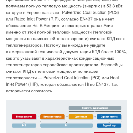
редакция проекта стандартов на требования к отопительным
воздуховодов, которые монтируются под потолком и не
получаем полную тепловую мощность (энергию) в 53,3 кВт,
приборам и методам их испытаний вызывает острую
подлежат доработке после ввода здания в эксплуатацию. В
которую в Европе называют Pulverized Coal Suction (PCS)
полемику и огромное количество отзывов, зачастую
отличие от них компактные приточно-очистительные
или Rated Inlet Power (RIP), согласно EN437 она имеет
с полярными мнениями по одним и тем же вопросам.
комплексы в виде настенных блоков не требуют сложного
обозначение Hs. В Америке и некоторых странах Азии
монтажа и их можно установить даже в условиях чистовой
именно от этой полной тепловой мощности (тепловой
Для ускорения этого сложного и многоуровневнего процесса
отделки. При этом для работы не требуется система
мощности по наивысшей теплотворности) считают КПД всех
согласования взаимосвязанных документов (ГОСТ 31311
воздуховодов, а монтаж занимает не более двух часов.
теплогенераторов. Поэтому вы никогда не увидите
и ГОСТ Р 53583) со всеми заинтересованными участниками
в американской технической документации КПД более 10
0
%,
рынка, АПРО на правах разработчика решила не вести
как это указывают в характеристиках конденсационных
работу по двум стандартам параллельно, а сначала прийти
теплогенераторов европейские производители. Европейцы
к единству мнений по одному из них — ГОСТ Р 53583
считают КПД от тепловой мощности по низшей
«Приборы отопительные. Методы испытаний». В результате
теплотворности — Pulverized Coal Injection (PCI) или Heat
многочисленных обсуждений и глубокой проработки в июле
Области применения
Inlet Power (HIP), которая обозначается Hi по EN437. Так
2020 года в профильный Технический комитет 144
исторически сложилось.
«Строительные материалы и конструкции» был направлен
Гигиеническое исполнение нашло своё широкое применение
проект стандарта, официально согласованный
на объектах здравоохранения, фармацевтической
предприятиями-членами АПРО (заводам было предложено
промышленности, производственных цехах электронной
в установленный срок одобрить текст стандарта в целом или
индустрии, объектах пищевых отраслей и чистых
же отклонить его с целью доработки отдельных положений).
помещениях.