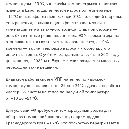
температуры −2
5
°C, что с избытком перекрывает нижнюю
границу в Европе. Да, тепловой насос при температуре
−1
5
°C не так эффективен, как при
0
°C, но, с одной стороны,
есть решения, повышающие эффективность за счёт
утилизации тепла вытяжного воздуха. С другой стороны —
есть бивалентные решения: это когда 9
0
% времени здание
отапливается только за счёт теплового насоса, а 1
0
%
времени — за счёт теплового насоса и любого другого
источника тепла. С учётом скандального взлёта в 2021 году
цены на газ, в 2022-м в Европе и Азии ожидается массовый
переход на такие решения.
Диапазон работы систем VRF на тепло по наружной
температуре составляет от −25 до +2
4
°C. Диапазон работы
чиллерных систем на тепло по наружной температуре —
от −10 до +2
1
°C.
Для условий РФ требуемый температурный режим для
обогрева помещений составляет, например, для
Краснодарского края −1
6
°C, что полностью перекрывается