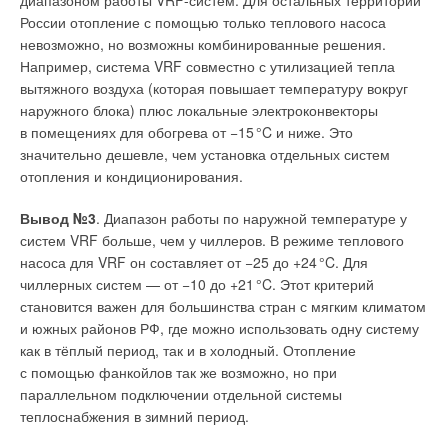
диапазоном работы VRF-систем. Для остальных территорий
России отопление с помощью только теплового насоса
невозможно, но возможны комбинированные решения.
Например, система VRF совместно с утилизацией тепла
вытяжного воздуха (которая повышает температуру вокруг
наружного блока) плюс локальные электроконвекторы
в помещениях для обогрева от −1
5
°C и ниже. Это
значительно дешевле, чем установка отдельных систем
отопления и кондиционирования.
Вывод №3
. Диапазон работы по наружной температуре у
систем VRF больше, чем у чиллеров. В режиме теплового
насоса для VRF он составляет от −25 до +2
4
°C. Для
чиллерных систем — от −10 до +2
1
°C. Этот критерий
становится важен для большинства стран с мягким климатом
и южных районов РФ, где можно использовать одну систему
как в тёплый период, так и в холодный. Отопление
с помощью фанкойлов так же возможно, но при
параллельном подключении отдельной системы
теплоснабжения в зимний период.