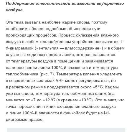
Поддержание относительной влажности внутреннего
воздуха
Эта тема вызвала наиболее жаркие споры, поэтому
необходимы более подробные объяснения сути
происходящих процессов. Процесс охлаждения влажного
воздуха в любом теплообменном устройстве описывается i-
d-диаграммой («энтальпия — влагосодержание») и в общем
случае выглядит как прямая линия, которая начинается
от температуры воздуха в помещении и заканчивается
на пересечении линии 10
0
%-й влажности и температуры
теплообменника (рис. 7). Температура кипения хладагента
в современных системах VRF может регулироваться, но
в расчётном режиме поддерживается около +
5
°C. Как мы
уже выяснили, температура теплообменника фанкойла
меняется от +7 до +1
2
°C (в среднем +1
0
°C). Это значит, что
точка пересечения линии охлаждения влажного воздуха
и линии 10
0
%-й влажности в фанкойлах будет на i-d-
диаграмме правее.