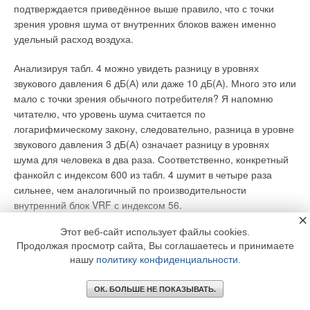
подтверждается приведённое выше правило, что с точки
зрения уровня шума от внутренних блоков важен именно
удельный расход воздуха.
Анализируя табл. 4 можно увидеть разницу в уровнях
звукового давления 6 дБ(А) или даже 10 дБ(А). Много это или
мало с точки зрения обычного потребителя? Я напомню
читателю, что уровень шума считается по
логарифмическому закону, следовательно, разница в уровне
звукового давления 3 дБ(А) означает разницу в уровнях
шума для человека в два раза. Соответственно, конкретный
фанкойл с индексом 600 из табл. 4 шумит в четыре раза
сильнее, чем аналогичный по производительности
внутренний блок VRF с индексом 56.
×
Этот веб-сайт использует файлы cookies.
Вывод №6
. Уровень шума внутренних блоков VRF-систем
Продолжая просмотр сайта, Вы соглашаетесь и принимаете
меньше уровня шума фанкойлов при равной
нашу
политику конфиденциальности
.
холодопроизводительности.
ОК. БОЛЬШЕ НЕ ПОКАЗЫВАТЬ.
Журнал СОК №9/2025. VRF-системы: классификация и виды