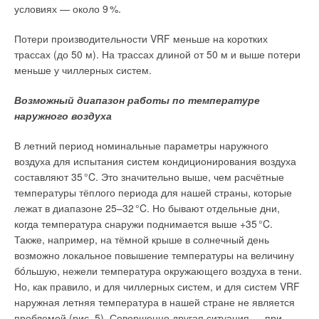
условиях — около
9
%.
Потери производительности VRF меньше на коротких
трассах (до 50 м). На трассах длиной от 50 м и выше потери
меньше у чиллерных систем.
Возможный диапазон работы по температуре
наружного воздуха
В летний период номинальные параметры наружного
воздуха для испытания систем кондиционирования воздуха
составляют 3
5
°C. Это значительно выше, чем расчётные
температуры тёплого периода для нашей страны, которые
лежат в диапазоне 25–3
2
°C. Но бывают отдельные дни,
когда температура снаружи поднимается выше +3
5
°C.
Также, например, на тёмной крыше в солнечный день
возможно локальное повышение температуры на величину
бóльшую, нежели температура окружающего воздуха в тени.
Но, как правило, и для чиллерных систем, и для систем VRF
наружная летняя температура в нашей стране не является
проблемой (рис. 5). Совершенно другая ситуация — при