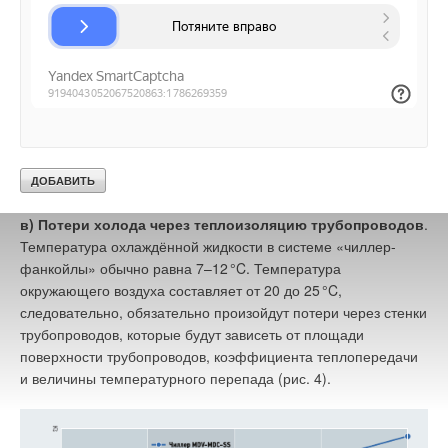
насосов. Насосы потребляют электроэнергию и передают эту
энергию движущейся жидкости. За счёт турбулентности
потока, потерь давления по длине и на местных
сопротивлениях энергия привода насоса переходит
в тепловую энергию и снижает фактическую
производительность системы по холоду (при работе
на тепло происходит обратный процесс). Около 3–
5
%
полезной производительности чиллера по холоду теряется
за счёт работы насосов.
в)
Потери холода через теплоизоляцию трубопроводов
.
Температура охлаждённой жидкости в системе «чиллер-
фанкойлы» обычно равна 7–1
2
°C. Температура
окружающего воздуха составляет от 20 до 2
5
°C,
следовательно, обязательно произойдут потери через стенки
трубопроводов, которые будут зависеть от площади
поверхности трубопроводов, коэффициента теплопередачи
и величины температурного перепада (рис. 4).