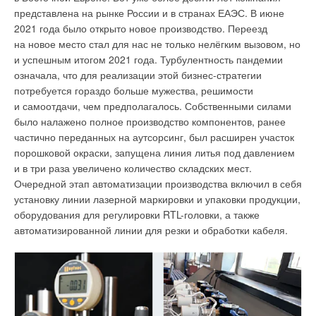
таки система больше подходит для конкретного объекта.
представлена на рынке России и в странах ЕАЭС. В июне
«Русклимат» с марта 2021 года является стратегическим
2021 года было открыто новое производство. Переезд
Отмечу, что, как и раньше, однозначного ответа на этот
партнёром Toshiba и определяет ценовую
на новое место стал для нас не только нелёгким вызовом, но
вопрос нет. Прежде всего необходимо исходить из критериев
и дистрибуторскую политику систем кондиционирования
и успешным итогом 2021 года. Турбулентность пандемии
оценки и требований, которые возникают на том или ином
воздуха японской компании на территории России
означала, что для реализации этой бизнес-стратегии
объекте.
и Республики Беларусь.
потребуется гораздо больше мужества, решимости
и самоотдачи, чем предполагалось. Собственными силами
Попытаемся сегодня повторить этот «подвиг» и проведём
было налажено полное производство компонентов, ранее
анализ уже современных систем. Анализ будем проводить
частично переданных на аутсорсинг, был расширен участок
с разбивкой на группы критериев сравнения, а именно:
порошковой окраски, запущена линия литья под давлением
и в три раза увеличено количество складских мест.
1.
Критерии функционально-технологические
(степень
Очередной этап автоматизации производства включил в себя
выполнения системой заданных функций, поддержание
Журнал СОК является информационным партнёром
установку линии лазерной маркировки и упаковки продукции,
определённой температуры, влажности, подвижности
Форума.
оборудования для регулировки RTL-головки, а также
и чистоты воздуха и т. д.).
автоматизированной линии для резки и обработки кабеля.
«
В свете возросшего внимания к вопросам климатической
2.
Критерии конструктивно-компоновочные
(габариты,
повестки использование возобновляемых источников
вес, занимаемая площадь, технологичность, удобство
энергии в энергосистеме приобретает всё большее
монтажа, расход материалов при монтаже и т. д.).
значение. При этом важно соблюсти разумный баланс
интересов между надёжностью снабжения потребителя
3.
Критерии эксплуатационно-энергетические
и работы энергосистемы в целом, декарбонизацией