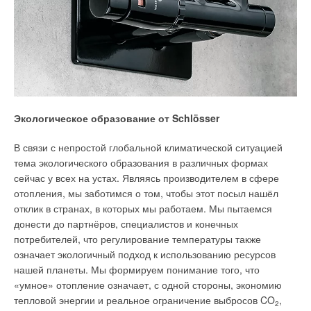
Среди проектировщиков бытует практика считать фанкойлы
по явной, а не полной производительности. В принципе
Текст комментария
результат получается тот же, необходимо принимать
в проекте фанкойлы на два или три типоразмера больше,
чем производительность, указанная в каталоге.
Объяснить эффект снижения производительности просто.
Экологическое образование от Schlösser
Дело в разнице температур между теплообменивающимися
средами, то есть температурами воздуха и теплообменника.
В связи с непростой глобальной климатической ситуацией
Чем эта разница меньше, тем меньше количество тепловой
тема экологического образования в различных формах
энергии, переданной через теплообменник. Температура
сейчас у всех на устах. Являясь производителем в сфере
кипения хладагента во внутреннем блоке VRF составляет
отопления, мы заботимся о том, чтобы этот посыл нашёл
+
5
°C, а средняя температура хладоносителя в фанкойле
отклик в странах, в которых мы работаем. Мы пытаемся
равна +1
0
°C, следовательно, изначально потенциал для
донести до партнёров, специалистов и конечных
теплопередачи в системах VRF выше.
потребителей, что регулирование температуры также
означает экологичный подход к использованию ресурсов
Вывод №1
. Реальная производительность внутренних
нашей планеты. Мы формируем понимание того, что
блоков VRF и фанкойлов значительно ниже, чем указано
«умное» отопление означает, с одной стороны, экономию
в каталоге и зависит от расчётной температуры воздуха
тепловой энергии и реальное ограничение выбросов CO
,
2
в помещении. Потери при +2
4
°C составят для внутреннего