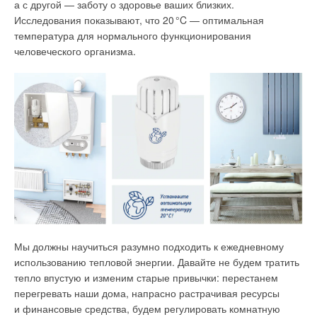
а с другой — заботу о здоровье ваших близких.
блока VRF 1
4
%, для фанкойла в тех же условиях — 3
6
%.
Исследования показывают, что 2
0
°C — оптимальная
температура для нормального функционирования
Фактическая производительность наружных блоков
человеческого организма.
VRF и чиллеров
Рассмотрим теперь, от чего зависит фактическая
производительность источников холода, то есть наружных
блоков VRF и чиллеров. Для систем VRF фактическая
производительность наружного блока зависит главным
образом от длины трубопроводов между наружным блоком
и самым удалённым внутренним. Зная эту длину, можно по
графику в сервисных или технических каталогах узнать
величину потерь производительности в реальных условиях
(рис. 3).
Мы должны научиться разумно подходить к ежедневному
использованию тепловой энергии. Давайте не будем тратить
тепло впустую и изменим старые привычки: перестанем
перегревать наши дома, напрасно растрачивая ресурсы
и финансовые средства, будем регулировать комнатную