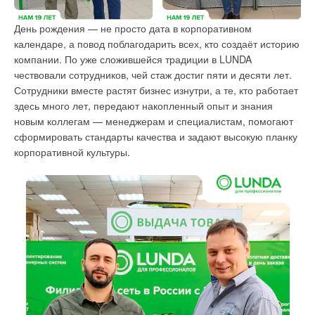
Raadman, PT Maxxtec Teknologi Indonesia, «Волжский завод
газовых генераторов», «Промвентхолод» и многие другие.
День рождения — не просто дата в корпоративном
календаре, а повод поблагодарить всех, кто создаёт историю
компании. По уже сложившейся традиции в LUNDA
чествовали сотрудников, чей стаж достиг пяти и десяти лет.
Сотрудники вместе растят бизнес изнутри, а те, кто работает
здесь много лет, передают накопленный опыт и знания
новым коллегам — менеджерам и специалистам, помогают
сформировать стандарты качества и задают высокую планку
корпоративной культуры.
Формат Слёта построен на прямом контакте монтажников
с производителями: посетители оценивали оборудование
на действующих стендах, участвовали в презентациях
В рамках деловой программы прошёл
«Энергетический
и получали консультации технических специалистов. Эта
форум»
— это 15 отраслевых конференций на одной
обратная связь от практиков ценна для производителей при
площадке по тематике теплоснабжения, электрогенерации,
доработке продукции и расширении ассортимента. На Слёте
центрам обработки данных (ЦОД), промышленных
царила тёплая и неформальная атмосфера, которая
предприятий и ЖКХ.