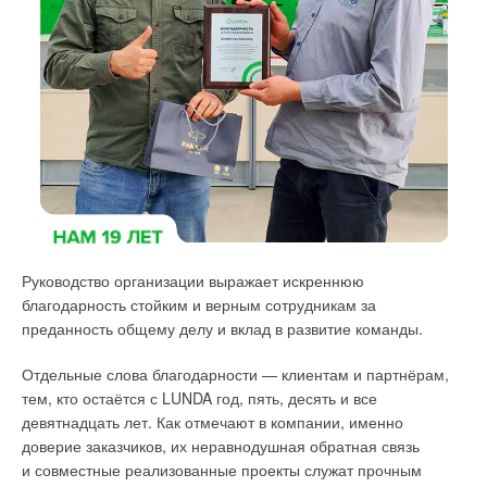
сделала мероприятие не только полезным, но и живым.
Впервые на выставке прошли новые форматы
Участники мероприятия свободно общались между
мероприятий —
технические туры с куратором
—
докладами, на перерывах и во время практических сессий.
экспертом
по теплои электрогенерирующему
оборудованию, и
бизнес-встречи с энергетиками
предприятий агропромышленного и горнопромышленного
комплексов, теплоснабжающих, теплосетевых компаний,
которые прошли при содействии профильных ассоциаций
данных отраслей в рамках деловой программы.
Руководство организации выражает искреннюю
благодарность стойким и верным сотрудникам за
преданность общему делу и вклад в развитие команды.
Отдельные слова благодарности — клиентам и партнёрам,
тем, кто остаётся с LUNDA год, пять, десять и все
девятнадцать лет. Как отмечают в компании, именно
доверие заказчиков, их неравнодушная обратная связь
и совместные реализованные проекты служат прочным