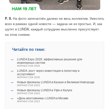
С 27 по 30 октября 2026 года пилотная экспозиция выставки
«Тепло и энергетика» будет представлена в рамках выставки
P. S.
На фото запечатлён далеко не весь коллектив. Уместить
Smart City & Home | «Умный Город & Дом».
всех в рамках одной новости — задача не из простых. И, как
шутят в LUNDA, каждый сотрудник мысленно присутствует
«Тепло и Энергетика 2027» и Smart City & Home | «Умный
на этом снимке.
Город & Дом» — это синергия отраслей, объединённых
общей целью: сделать системы теплоснабжения,
энергопотребления, управления зданиями и городской
Читайте по теме:
Читайте по теме:
средой более надёжными, экономичными и технологичными.
→
→
LUNDA Expo 2026: эффективные решения для
Новые возможности отрасли: «Тепло и Энергетика
Ждём вас с 21 по 23 сентября 2027 года на «ВДНХ Экспо»
инженерных систем
2027» вместе со Smart City & Home | «Умный Город &
ЖУРНАЛ СОК 2026
Дом»
в Москве.
→
ЖУРНАЛ СОК МАЙ 2026
LUNDA: рост через инвестиции в логистику и
→
ассортимент
LUNDA: на год взрослее!
ЖУРНАЛ СОК 2026
ЖУРНАЛ СОК МАЙ 2026
→
→
Новые филиалы LUNDA в Казани и Великом Новгороде
Читайте по теме:
LUNDA Expo 2026: эффективные решения для
ЖУРНАЛ СОК 2023
инженерных систем
→
ЖУРНАЛ СОК АПРЕЛЬ 2026
Новые филиалы LUNDA в Уфе и Калуге
→
VI Всероссийский Слёт Сантехников прошёл в Москве
→
ЖУРНАЛ СОК 2023
Тепловые насосы «воздух — вода» — мифы и
ЖУРНАЛ СОК МАЙ 2026
→
реальность
«День монтажника» LUNDA в Москве
→
LUNDA: на год взрослее!
ЖУРНАЛ СОК МАРТ 2026
ЖУРНАЛ СОК 2023
ЖУРНАЛ СОК МАЙ 2026
→
«Мир Климата»: возможность смотреть вперёд и
→
LUNDA Expo 2026: эффективные решения для