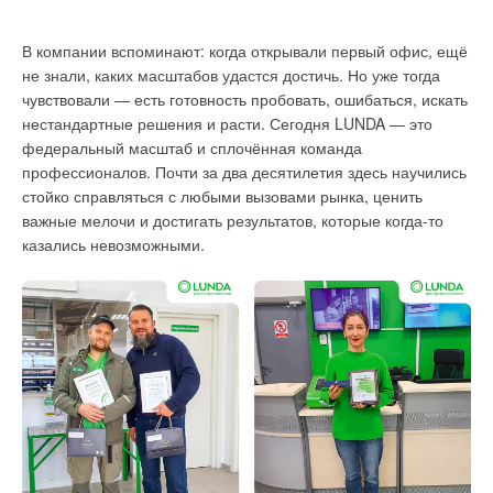
и инженерные решения в сфере сантехники, отопления
и водоснабжения. Среди участников — REHAU, «Ростерм»,
В компании вспоминают: когда открывали первый офис, ещё
RIFAR, Elsen, Valtec, BWT, BAXI, Ostendorf, K-Flex, Thermex
Экспозиция выставки 2026 года объединила ведущих
не знали, каких масштабов удастся достичь. Но уже тогда
GazPro, Federica Bugatti, Rivo Systems, Energoflex, Uni-fitt,
производителей оборудования из России, Республики
чувствовали — есть готовность пробовать, ошибаться, искать
RTP, SFA, Zota, DAB, Arbonia, Stiebel Eltron, Brodeks и многие
Беларусь, Ирана, Индонезии, Китая и Турции и стала
нестандартные решения и расти. Сегодня LUNDA — это
другие.
платформой для демонстрации последних разработок
федеральный масштаб и сплочённая команда
и инноваций в области теплоэнергетики, повышения
профессионалов. Почти за два десятилетия здесь научились
энергоэффективности, автоматизации и цифровизации
стойко справляться с любыми вызовами рынка, ценить
отрасли.
важные мелочи и достигать результатов, которые когда-то
казались невозможными.
Среди участников выставки были представлены:
«Дорогобужкотломаш», «Норд котельный завод»,
«Ростовский котельный завод Teplofor», «Агуна Тепло»,
«Группа Полимертепло», «МПНУ Энерготехмонтаж», «Завод
горелочного оборудования», «Термогаз», «ЭксЭко»,
«Татнефть-Пресскомпозит», «ТЕД Газовые системы»,
«Теплообмен», «Термобрест», «Универсальные
контроллеры», «Термафлекс изоляция», «Техномаш»,
«Энерготех», «Паровые турбины и сервис Циннен»,
«Энстром», «Технокерамика», «Хайтед Энерджи», Deaerator,