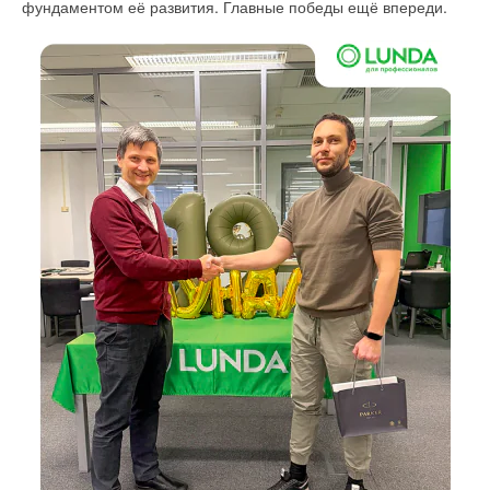
фундаментом её развития. Главные победы ещё впереди.
В рамках Слёта прошёл командный конкурс «Сантех
Боярд» — инженерное шоу, где бригады монтажников
В 2026 году выставку посетили 6657 посетителей из 72
в соревновательном формате проходили практические
регионов и 17 стран. 6
7
% посетили выставку впервые.
испытания и работали с профессиональным
оборудованием. Зрелищная борьба команд стала одной из
В 2027 году выставка «Тепло и Энергетика» пройдёт
самых ярких частей программы.
совместно с Международной выставкой системных решений
для «умного» города и дома Smart City & Home | «Умный
Город & Дом» с 21 по 23 сентября на «ВДНХ Экспо», что
откроет новые возможности для участников и посетителей за
счёт объединения смежных тематик: автоматизации,
цифровизации и модернизации жилых и промышленных
зданий, а также городской инфраструктуры.
Совместный формат двух выставок объединит современные
решения для энергетики, ЖКХ, инженерной инфраструктуры,
«умного» города, автоматизации зданий и устойчивого
развития среды. Участники представят оборудование,
технологии и сервисы, а посетители познакомятся
с трендами рынка, найдут партнёров и решения для своих
проектов энергоснабжения городской инфраструктуры.