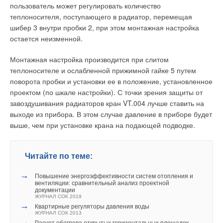
пользователь может регулировать количество
менее однократного, а при высоте более 6 м — не менее 6
теплоносителя, поступающего в радиатор, перемещая
м3 на 1 м2 площади пола. При этом существенную роль в
шибер 3 внутри пробки 2, при этом монтажная настройка
формировании теплового режима в обслуживаемых зонах
остается неизменной.
будут играть воздушные потоки, создаваемые системами
приточной вентиляции.
Монтажная настройка производится при слитом
теплоносителе и ослабленной прижимной гайке 5 путем
Отличительной особенностью систем лучистого отопления
поворота пробки и установки ее в положение, установленное
является то, что они преимущественно нагревают
проектом (по шкале настройки). С точки зрения защиты от
поверхности в помещении, а не воздух. Однако при этом
завоздушивания радиаторов кран VT.004 лучше ставить на
температуры внутренних поверхностей наружных
выходе из прибора. В этом случае давление в приборе будет
ограждений, расположенных в отапливаемой зоне, как
выше, чем при установке крана на подающей подводке.
правило, превышают температуры этих поверхностей при
других видах отопления. Поэтому потери теплоты через
ограждающие конструкции, а, следовательно, и тепловая
Читайте по теме:
мощность системы отопления, могут быть больше.
→
Повышение энергоэффективности систем отопления и
Не все поверхности в помещении при лучистом отоплении
вентиляции: сравнительный анализ проектной
документации
прогреваются равномерно и одинаково. Равномерность
ЖУРНАЛ СОК 2019
прогрева зависит от распределения лучистых тепловых
→
Квартирные регуляторы давления воды
ЖУРНАЛ СОК 2013
потоков по поверхностям отапливаемого помещения. При
→