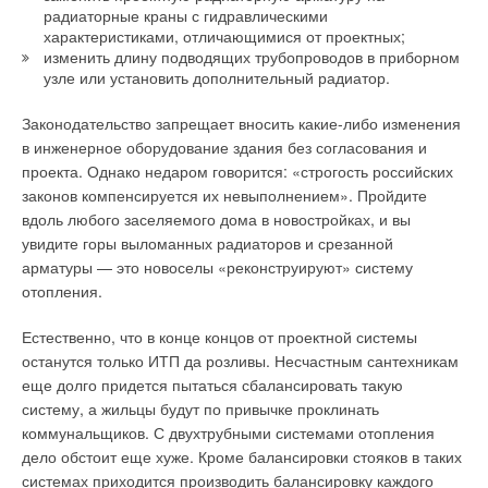
радиаторные краны с гидравлическими
площади излучения, определяемая по габаритным
Внедрение некачественных компонентов и неграмотный
характеристиками, отличающимися от проектных;
размерам излучателя). Установлено, что для моделей
ремонт может негативно повлиять на показатели
изменить длину подводящих трубопроводов в приборном
излучателей, представленных на рынке данного
оборудования. Обучение персонала может значительно
узле или установить дополнительный радиатор.
оборудования, средняя температура излучающей
сократить возможность ошибок в обслуживании и
поверхности превышает допустимое значение 150 °C, что
производственных травм. Чтобы достичь оптимальной
Законодательство запрещает вносить какие-либо изменения
существенно ограничивает область их применения (табл. 2).
безопасности для функционирования парового котла и
в инженерное оборудование здания без согласования и
персонала организации, любой рабочий, ответственный за
проекта. Однако недаром говорится: «строгость российских
Поэтому совершенствование конструкций излучателей
выбор, спецификацию и замену уровня оборудования,
законов компенсируется их невыполнением». Пройдите
должно быть направлено на уменьшение поверхностной
должен иметь четкое представление об арматуре,
вдоль любого заселяемого дома в новостройках, и вы
плотности теплового потока за счет уменьшения
используемой на предприятии, а также полное понимание
увидите горы выломанных радиаторов и срезанной
температуры нагревательных элементов и увеличения
всех соответствующих технических норм и стандартов.
арматуры — это новоселы «реконструируют» систему
габаритных размеров излучателей. С увеличением
отопления.
поверхностной плотности теплового потока излучателя
Иногда требуется дополнительная аппаратура для
возрастает доля теплоты, отдаваемой излучением, и может
обеспечения безопасной работы. В этом случае необходимо
Естественно, что в конце концов от проектной системы
достигать 85 %, в то время как конвективная теплоотдача
проконсультироваться со специалистами, чтобы были
останутся только ИТП да розливы. Несчастным сантехникам
уменьшается с 50 до 15 %.
выполнены все требования по безопасности. Необходимо
еще долго придется пытаться сбалансировать такую
регулярно выполнять профилактическое обслуживание
систему, а жильцы будут по привычке проклинать
Аналогичные данные приведены в монографии А.К. Родина
оборудования на уровне барабана. Своевременное
коммунальщиков. С двухтрубными системами отопления
[6], где используется показатель «лучистый КПД» излучателя.
обследование котла, консультации с операторами могут
дело обстоит еще хуже. Кроме балансировки стояков в таких
Поэтому утверждение некоторых производителей
помочь выявить и вовремя устранить проблемы.
системах приходится производить балансировку каждого