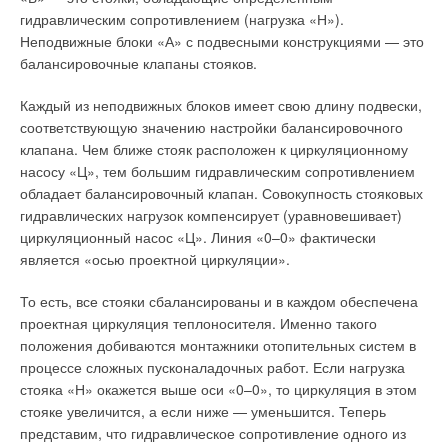
внедряют системы газового лучистого отопления. Так, в
гидравлическим сопротивлением (нагрузка «Н»).
максимального давления в 6,2 МПа. Рассматривая этот вид
Уральском регионе предприятия холдингов УГМК и
Неподвижные блоки «А» с подвесными конструкциями — это
оборудования, потребители должны иметь в виду качество
«Северсталь» активно переводят свои объекты с водяного
балансировочные клапаны стояков.
воды в паровом котле. Высокое содержания железа в воде
отопления на газовое лучистое.
парового котла может вызывать неточности, если большое
Каждый из неподвижных блоков имеет свою длину подвески,
количество сыпучих конструкций оседает на дне.
Подробное обоснование методики расчета интенсивности
соответствующую значению настройки балансировочного
теплового облучения при лучистом отоплении приведено в
клапана. Чем ближе стояк расположен к циркуляционному
Как правило, использование экологически чистой воды для
работе [4]. Интенсивность теплового облучения зависит от
насосу «Ц», тем большим гидравлическим сопротивлением
обогревателей служит гарантией их надежной эксплуатации.
температуры поверхности излучателя, его расположения
обладает балансировочный клапан. Совокупность стояковых
Некоторые потребители несознательно нарушают
относительно человека и взаимных площадей излучения.
гидравлических нагрузок компенсирует (уравновешивает)
инструкции по эксплуатации, заменяя стекло для измерения
Методика расчета интенсивности теплового облучения
циркуляционный насос «Ц». Линия «0–0» фактически
воды магнитными уровневыми приборами. На каждый
ориентирована на алгоритмизацию расчетов и
является «осью проектной циркуляции».
энергетический паровой котел с определенной мощностью,
использование ЭВМ.
который производится в соответствии с предусмотренными
То есть, все стояки сбалансированы и в каждом обеспечена
на заводеизготовителе технологическими
Поэтому координаты центра излучателя или его части и
проектная циркуляция теплоносителя. Именно такого
производственными нормами и стандартами,
расчетной точки (голова человека) задаются в
положения добиваются монтажники отопительных систем в
устанавливается соответствующее техническим
прямоугольной системе координат. Координатная ось ОХ
процессе сложных пусконаладочных работ. Если нагрузка
характеристикам стекло.
должна быть параллельной нормали к плоскости
стояка «Н» окажется выше оси «0–0», то циркуляция в этом
излучающей поверхности, направления осей OY и OZ могут
стояке увеличится, а если ниже — уменьшится. Теперь
Принятие решения об отказе в использовании смотровых
быть произвольными. Центр координатных осей может быть
представим, что гидравлическое сопротивление одного из
стекол является грубейшим нарушением. Управляемый