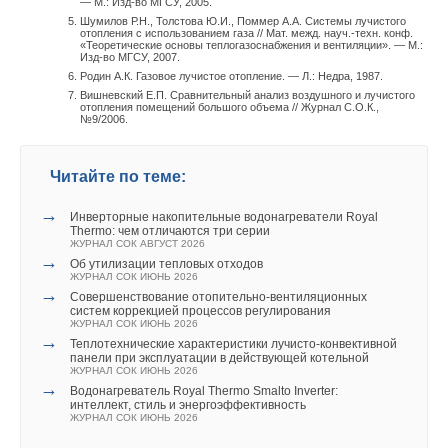
— М.: Изд-во МГСУ, 2005.
Шумилов Р.Н., Толстова Ю.И., Поммер А.А. Системы лучистого
отопления с использованием газа // Мат. межд. науч.-техн. конф.
«Теоретические основы теплогазоснабжения и вентиляции». — М.:
Изд-во МГСУ, 2007.
Родин А.К. Газовое лучистое отопление. — Л.: Недра, 1987.
Вишневский Е.П. Сравнительный анализ воздушного и лучистого
отопления помещений большого объема // Журнал С.О.К.,
№9/2006.
Читайте по теме:
→
Инверторные накопительные водонагреватели Royal
Thermo: чем отличаются три серии
ЖУРНАЛ СОК АВГУСТ 2026
→
Об утилизации тепловых отходов
ЖУРНАЛ СОК ИЮНЬ 2026
→
Совершенствование отопительно-вентиляционных
систем коррекцией процессов регулирования
ЖУРНАЛ СОК ИЮНЬ 2026
→
Теплотехнические характеристики лучисто-конвективной
панели при эксплуатации в действующей котельной
ЖУРНАЛ СОК ИЮНЬ 2026
→
Водонагреватель Royal Thermo Smalto Inverter:
интеллект, стиль и энергоэффективность
ЖУРНАЛ СОК ИЮНЬ 2026