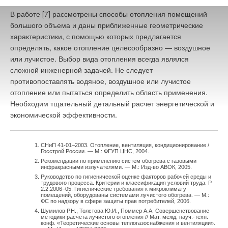
В работе [7] рассмотрены способы отопления помещений
большого объема и даны приближенные геометрические
характеристики, с помощью которых предлагается
определять, какое отопление целесообразно — воздушное
или лучистое. Выбор вида отопления всегда являлся
сложной инженерной задачей. Не следует
противопоставлять водяное, воздушное или лучистое
отопление или пытаться определить область применения.
Необходим тщательный детальный расчет энергетической и
экономической эффективности.
Главное
Библиотека
СНиП 41-01–2003. Отопление, вентиляция, кондиционирование /
Подписка
Реклама
Госстрой России. — М.: ФГУП ЦНС, 2004.
Рекомендации по применению систем обогрева с газовыми
Информация
инфракрасными излучателями. — М.: Изд-во АВОК, 2005.
Руководство по гигиенической оценке факторов рабочей среды и
трудового процесса. Критерии и классификация условий труда. Р
© 2002 - 2026 OOO Издательский дом «МЕДИА ТЕХНОЛОДЖИ» +7 (495) 665-00-
2.2.2006–05. Гигиенические требования к микроклимату
00
помещений, оборудованы системами лучистого обогрева. — М.:
ФС по надзору в сфере защиты прав потребителей, 2006.
Шумилов Р.Н., Толстова Ю.И., Поммер А.А. Совершенствование
методики расчета лучистого отопления // Мат. межд. науч.-техн.
конф. «Теоретические основы теплогазоснабжения и вентиляции».