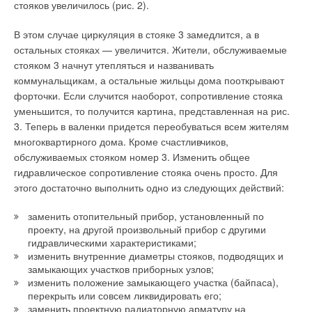
размещен в любом месте помещения, исходя из удобства
стояков увеличилось (рис. 2).
радар колебаний — новейшая и наиболее передовая
расчетов. Приняв температуру поверхности головы человека
технология, но она пока широко не применяется в
В этом случае циркуляция в стояке 3 замедлится, а в
tч = 273 + 37 = 310 К; приведенную степень черноты
промышленности. Это может быть связано с постоянной
остальных стояках — увеличится. Жители, обслуживаемые
&epsilon;и-ч ≈ 1, получили выражение для определения
нестыковкой интересов между различными изготовителями,
стояком 3 начнут утепляться и названивать
интенсивности теплового облучения головы человека:
областью применения, программными требованиями и
коммунальщикам, а остальные жильцы дома пооткрывают
негативными восприятиями оборудования, которое
форточки. Если случится наоборот, сопротивление стояка
вычисляет уровень воды, основываясь на интерпретации
где Δх — расстояние от головы человека до центра
уменьшится, то получится картина, представленная на рис.
данных.
излучателя по нормали к его поверхности, м; Fи — площадь
3. Теперь в валенки придется переобуваться всем жителям
излучателя или его части, м2; tи — средняя температура
многоквартирного дома. Кроме счастливчиков,
Чтобы сделать осознанный выбор оборудования,
излучающей поверхности, °C; R — расстояние между
обслуживаемых стояком номер 3. Изменить общее
необходимо понимать технологию и принцип работы. Выбор
центром излучателя или его части и головой человека [м],
гидравлическое сопротивление стояка очень просто. Для
правильного оборудования, которое соответствует
определяемое следующим соотношением: R2 = Δx2 + Δy2 +
этого достаточно выполнить одно из следующих действий:
специфическим требованиям и придерживается основных
Δz2. Достоверность разработанной методики расчета
стандартов, — только первый шаг. Как только оборудование
заменить отопительный прибор, установленный по
облученности была подтверждена данными
установлено, надлежащие процедуры обслуживания,
проекту, на другой произвольный прибор с другими
экспериментальных исследований [5].
которые определены изготовителем комплексного
гидравлическими характеристиками;
оборудования, должны соблюдаться. Выполняя все
изменить внутренние диаметры стояков, подводящих и
В работе [4] приведены результаты расчета средней
технические требования, операторы могут обеспечить
замыкающих участков приборных узлов;
температуры излучающей поверхности различных типов
эффективную эксплуатацию оборудования инструмента и
изменить положение замыкающего участка (байпаса),
излучателей и поверхностной плотности теплового потока
перекрыть или совсем ликвидировать его;
поддерживать любые стандарты и нормы.
излучателя (отношение тепловой мощности излучателя к
заменить проектную радиаторную арматуру на