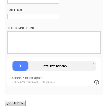
теплового баланса ограждающих конструкций.
Ваш E-mail *
В качестве примера был выполнен расчет теплового баланса
производственного помещения размерами 40 × 60 м и
высотой 16 м при лучистом и водяном отоплении. В
Текст комментария
соответствии с рекомендациями [1] температура воздуха в
рабочей зоне была принята при лучистом отоплении 14 °C,
что на 4 °C меньше, чем при водяном отоплении. Система
лучистого отопления была сконструирована таким образом,
чтобы выполнялись требования нормативных документов по
интенсивности теплового облучения человека.
Были выбраны пять излучателей DSL30-4/Gogas (12,25 ×
0,425 м) с температурой поверхности 240 °C. При лучистом
отоплении теплопотери цеха составили 137 кВт, при
водяном отоплении теплопотери для этого же помещения
равны 150 кВт. Таким образом, лучистое отопление для
условий примера действительно оказалось энергетически
эффективнее водяного отопления. Окончательное решение
может быть принято после экономического сравнения.