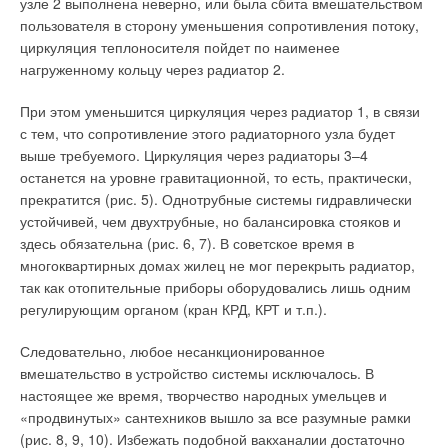
узле 2 выполнена неверно, или была сбита вмешательством
на человека действует совокупная лучистая нагрузка. В этом
пользователя в сторону уменьшения сопротивления потоку,
случае необходимая высота установки излучателей окажется
Уведомления отключены
циркуляция теплоносителя пойдет по наименее
еще большей. Таким образом, применение газовых
нагруженному кольцу через радиатор 2.
Комментарии
инфракрасных излучателей требует детальных расчетов для
обоснования соответствия проектируемых систем
При этом уменьшится циркуляция через радиатор 1, в связи
требованиям норм.
В этой теме еще нет комментариев
с тем, что сопротивление этого радиаторного узла будет
выше требуемого. Циркуляция через радиаторы 3–4
Так, для проекта газового лучистого отопления
останется на уровне гравитационной, то есть, практически,
производственного здания был выполнен расчет
Добавить комментарий
прекратится (рис. 5). Однотрубные системы гидравлически
облученности на рабочих местах. По проекту предприятия
устойчивей, чем двухтрубные, но балансировка стояков и
Ваше имя *
была предусмотрена установка 24 газовых инфракрасных
здесь обязательна (рис. 6, 7). В советское время в
излучателей фирмы «Купол-Старки», марки ИКНГ-50.
многоквартирных домах жилец не мог перекрыть радиатор,
Средние температуры излучающих поверхностей были
так как отопительные приборы оборудовались лишь одним
Ваш E-mail *
определены из уравнения теплового баланса излучателей с
регулирующим органом (кран КРД, КРТ и т.п.).
учетом их конструктивных особенностей и расположения.
Следовательно, любое несанкционированное
В результате для излучателей ИКНГ-50 средняя температура
Текст комментария
вмешательство в устройство системы исключалось. В
излучающей поверхности получилась равной 290 °C. Расчет
настоящее же время, творчество народных умельцев и
облученности был выполнен для зоны с наибольшей
«продвинутых» сантехников вышло за все разумные рамки
интенсивностью теплового облучения непосредственно под
(рис. 8, 9, 10). Избежать подобной вакханалии достаточно