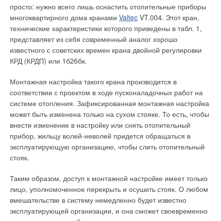
излучателями в центральной зоне цеха. Для этого было
просто: нужно всего лишь оснастить отопительные приборы
выбрано пять расчетных точек. Каждому излучателю был
многоквартирного дома кранами
Valtec
VT.004. Этот кран,
присвоен свой порядковый номер и определены его
технические характеристики которого приведены в табл. 1,
координаты. Были получены следующие результаты — при
представляет из себя современный аналог хорошо
температуре излучателей 290 °C облученность в расчетных
известного с советских времен крана двойной регулировки
точках получилась порядка 120 Вт/м2 (табл. 4).
КРД (КРДП) или 1б26бк.
Средняя интенсивность теплового облучения, рассчитанная
Монтажная настройка такого крана производится в
по всей площади пола на высоте 1,8 м, составила 113 Вт/м2.
соответствии с проектом в ходе пусконаладочных работ на
Таким образом, было выявлено существенное превышение
системе отопления. Зафиксированная монтажная настройка
допустимой интенсивности теплового облучения на рабочих
может быть изменена только на сухом стояке. То есть, чтобы
местах. Было рекомендовано внести изменения в проект,
внести изменение в настройку или снять отопительный
например, заменить принятые модели на излучатели с
прибор, жильцу волей-неволей придется обращаться в
меньшей температурой поверхности или изменить их
эксплуатирующую организацию, чтобы слить отопительный
расположение.
стояк.
Так, если заменить 24 излучателя ИКНГ-50 на 40
Таким образом, доступ к монтажной настройке имеет только
излучателей DSL30-4/Gogas и расположить их в три ряда на
лицо, уполномоченное перекрыть и осушить стояк. О любом
той же высоте в шахматном порядке, то облученность
вмешательстве в систему немедленно будет известно
непосредственно под центрами излучателя сократится в два
эксплуатирующей организации, и она сможет своевременно
раза и составит порядка 58 Вт/м2, что соответствует