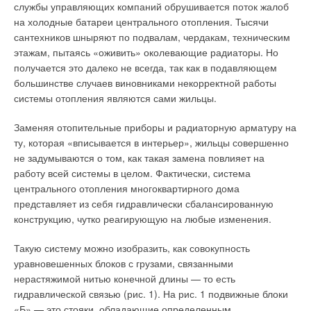
рабочем месте в обслуживаемой (рабочей) зоне помещения
службы управляющих компаний обрушивается поток жалоб
воды при увеличении температуры воды в барабане
не должна превышать 35 Вт/м2 при 50 % и более
на холодные батареи центрального отопления. Тысячи
парового котла.
облучаемой поверхности тела. При проектировании систем
сантехников шныряют по подвалам, чердакам, техническим
газового лучистого отопления используются также
этажам, пытаясь «оживить» околевающие радиаторы. Но
Косвенные показатели
«Рекомендации по применению систем обогрева с газовыми
получается это далеко не всегда, так как в подавляющем
Есть несколько «косвенных» видов измеряющих приборов, в
инфракрасными излучателями», разработанные АВОК [2].
большинстве случаев виновниками некорректной работы
том числе датчики электропроводимости, перепада
системы отопления являются сами жильцы.
Допустимая интенсивность теплового облучения в
давления, горизонтальные индикаторы, магнитные
зависимости от температуры воздуха в помещении по
Заменяя отопительные приборы и радиаторную арматуру на
показатели, условные радары волн. Наиболее точно
нормативам [3] приведена в табл. 1. В СНиП 41-01–2003 [1]
ту, которая «вписывается в интерьер», жильцы совершенно
установлены показатели и индикаторы электропроводимости
регламентируется также область применения и допустимая
не задумываются о том, как такая замена повлияет на
и давления. Показатели давления обеспечивают прекрасное
температура поверхности газовых излучателей (табл. 2).
работу всей системы в целом. Фактически, система
решение для управления уровнем воды в барабане
Приведенные выше требования накладывают серьезные
центрального отопления многоквартирного дома
приведением клапана в действие, в то время как
ограничения на область применения излучателей.
представляет из себя гидравлически сбалансированную
электропроводимость обеспечивают датчики,
конструкцию, чутко реагирующую на любые изменения.
расположенные в специальных местах.
Однако на основании данных, представляемых
производителями и поставщиками излучателей, практически
Такую систему можно изобразить, как совокупность
Эта конфигурация обеспечивает надежную гарантию
невозможно заранее определить, применим ли выбранный
уравновешенных блоков с грузами, связанными
бесперебойной работы. Уровень магнитных показателей
тип излучателя в конкретном помещении с учетом его
нерастяжимой нитью конечной длины — то есть
основан на технологии колебания с магнитным соединением
размеров, назначения и условий пребывания людей.
гидравлической связью (рис. 1). На рис. 1 подвижные блоки
индикатора. Этот тип инструментов дает возможность для
Несмотря на имеющиеся ограничения, многие предприятия
«Б» — это стояки, обладающие определенным
дистанционного управления производством. Есть предел