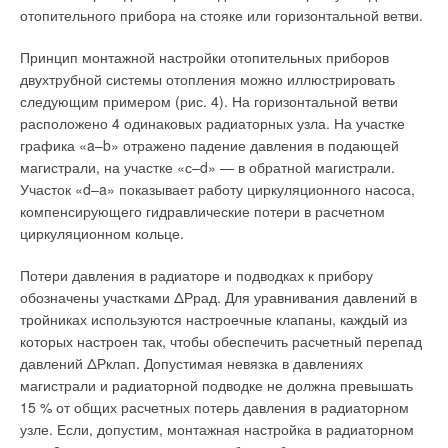
излучателей, что вся тепловая мощность излучателя
Надлежащая профилактика и регулярный анализ
отопительного прибора на стояке или горизонтальной ветви.
расходуется на обогревание рабочей зоны помещения,
оборудования — это путь к более безопасной эксплуатации
является необоснованным. Авторами выполнен расчет
котельной.
Принцип монтажной настройки отопительных приборов
некоторых характеристик наиболее распространенных
двухтрубной системы отопления можно иллюстрировать
светлых и темных газовых инфракрасных излучателей
следующим примером (рис. 4). На горизонтальной ветви
моделей Gogas и ГИИ.
Читайте по теме:
расположено 4 одинаковых радиаторных узла. На участке
графика «a–b» отражено падение давления в подающей
→
Были определены средние температуры излучающих
Инверторные накопительные водонагреватели Royal
магистрали, на участке «с–d» — в обратной магистрали.
Thermo: чем отличаются три серии
поверхностей и высоты установки излучателей с таким
ЖУРНАЛ СОК АВГУСТ 2026
Участок «d–a» показывает работу циркуляционного насоса,
условием, чтобы облученность на рабочем месте,
→
Об утилизации тепловых отходов
компенсирующего гидравлические потери в расчетном
ЖУРНАЛ СОК ИЮНЬ 2026
расположенном непосредственно под центром излучателя,
циркуляционном кольце.
→
Совершенствование отопительно-вентиляционных
составила 35 Вт/м2, как этого требуют нормативные
систем коррекцией процессов регулирования
документы [1–3]. Результаты расчетов представлены в табл.
ЖУРНАЛ СОК ИЮНЬ 2026
Потери давления в радиаторе и подводках к прибору
→
Теплотехнические характеристики лучисто-конвективной
3. Результаты расчетов показывают, что температуры
обозначены участками ΔРрад. Для уравнивания давлений в
панели при эксплуатации в действующей котельной
излучающих поверхностей достигают значений от 200–300
ЖУРНАЛ СОК ИЮНЬ 2026
тройниках используются настроечные клапаны, каждый из
→
°C для темных излучателей до 600 °C для светлых.
Водонагреватель Royal Thermo Smalto Inverter:
которых настроен так, чтобы обеспечить расчетный перепад
интеллект, стиль и энергоэффективность
ЖУРНАЛ СОК ИЮНЬ 2026
давлений ΔРклап. Допустимая невязка в давлениях
Необходимая высота установки рассмотренных излучателей
магистрали и радиаторной подводке не должна превышать
весьма высока и применима далеко не во всех помещениях.
15 % от общих расчетных потерь давления в радиаторном
Следует иметь в виду, что почти всегда в помещениях
узле. Если, допустим, монтажная настройка в радиаторном
приходится устанавливать несколько излучателей, поэтому