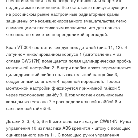
внести изменения в балансировку стояков или запретить
гигиеническим требованиям для заданных условий.
недопустимые изменения. Все остальные присутствующие
Полученный результат показывает необходимость
на российском рынке настроечные радиаторные краны
детального расчета облученности человека при
защищены от несанкционированного вмешательства легко
проектировании систем лучистого отопления. Такой расчет
снимающимся пластиковым колпачком, что для нашего
позволяет на стадии проектирования выявить возможные
человека не является непреодолимой преградой.
нарушения требований норм и внести необходимые
изменения.
Кран VT.004 состоит из следующих деталей (рис. 11, 12). В
латунном никелированном корпусе 1 (изготовленным из
К числу недостатков систем газового лучистого отопления
сплава CW617N) помещается полая цилиндрическая пробка
относят также необходимость отвода или ассимиляции
монтажной настройки 2. Внутри пробки может перемещаться
продуктов сгорания. В первом случае это приводит к
цилиндрический шибер пользовательской настройки 3,
увеличению стоимости систем отопления. Во втором случае
соединенный со штоком 4 червяной передачей. Пробка
помещение должно быть оборудовано системами
монтажной настройки фиксируется прижимной гайкой 5
вентиляции, производительность которых определяется
через тефлоновую шайбу 9. Шток уплотнен сальниковым
также назначением помещений и рассчитывается из условий
кольцом из тефлона 7 с распределительной шайбой 8 и
ассимиляции теплоили газовыделений.
сальниковой гайкой 6.
Естественно величина воздухообмена должна проверяться и
Детали 2, 3, 4, 5, 6 и 8 изготовлены из латуни CW614N. Ручка
на условие ассимиляции продуктов сгорания. Минимальный
управления 10 из пластика ABS крепится к штоку с помощью
воздухообмен помещений с выделением вредных газов и
оцинкованного винта 11. С помощью ручки управления
паров оговорен СНиП 41-01–2003, п. 4.9 [1] и составляет не