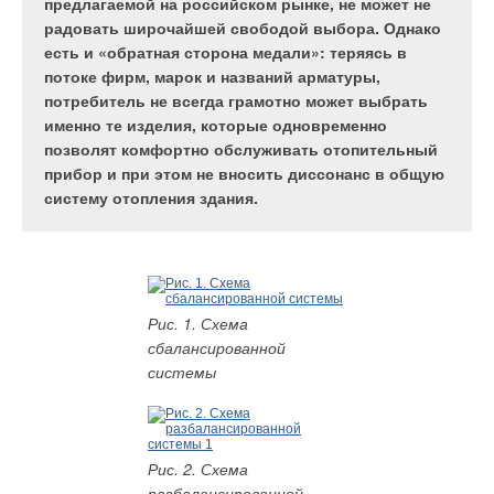
предлагаемой на российском рынке, не может не
можно эффективно повысить общую
использование лучистого отопления с помощью
радовать широчайшей свободой выбора. Однако
безопасность предприятия и исключить травмы у
газовых излучателей.
есть и «обратная сторона медали»: теряясь в
сотрудников.
потоке фирм, марок и названий арматуры,
потребитель не всегда грамотно может выбрать
именно те изделия, которые одновременно
позволят комфортно обслуживать отопительный
прибор и при этом не вносить диссонанс в общую
Табл. 1. Допустимая
систему отопления здания.
Непосредственные (прямые) показатели оборудования
интенсивность
теплового облучения
Предлагается придерживаться показателей уровней воды
человека
согласно предписывающим рекомендациям, а также
конкретным требованиям. Существуют очень специфические
Рис. 1. Схема
минимальные требования для энергетических паровых
сбалансированной
котлов, эксплуатируемых с рабочим давлением до 2,75 МПа
Табл. 2. Область
системы
и с рабочим давлением, превышающим 2,75 МПа.
применения газовых
Считается, что любая эксплуатируемая котельная с
отопительных систем
давлением до 2,75 МПа должна иметь по крайней мере один
считывающий прибор показателя воды.
Рис. 2. Схема
разбалансированной