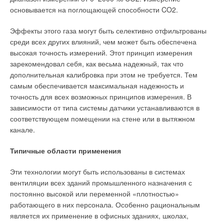
ЖУРНАЛ СОК ИЮЛЬ 2020
отечественной экономики к 2020 г. на 40 %. Столь
→
основывается на поглощающей способности CO2.
О целесообразности индивидуального учёта тепла в
МКД
масштабную задачу планируется решить за счет реализации
ЖУРНАЛ СОК МАЙ 2020
Эффекты этого газа могут быть селективно отфильтрованы
шести проектов по энергосбережению, принятых на
→
DanfossCAD: новые возможности привычного
среди всех других влияний, чем может быть обеспечена
совместном заседании Комиссии по модернизации и
инструмента
ЖУРНАЛ СОК АПРЕЛЬ 2020
высокая точность измерений. Этот принцип измерения
технологическому развитию экономики России и президиума
зарекомендовал себя, как весьма надежный, так что
президентского Совета по науке, технологиям и
дополнительная калибровка при этом не требуется. Тем
образованию (табл. 1).
самым обеспечивается максимальная надежность и
Претворение проектов в жизнь уже достаточно активно
точность для всех возможных принципов измерения. В
осуществляется как в центральных регионах РФ, так и на
зависимости от типа системы датчики устанавливаются в
Уведомления отключены
периферии (например, такие проекты уже реализуются в
соответствующем помещении на стене или в вытяжном
городах Тюмень и Апатиты). Но и без указаний «сверху»
Комментарии
канале.
многим региональным руководителям очевидно: без
Типичные области применения
повышения энергоэффективности развитие городского и
В этой теме еще нет комментариев
муниципального ЖКХ невозможно. Поэтому, формально не
Эти технологии могут быть использованы в системах
участвуя в государственных проектах, здесь много делается
вентиляции всех зданий промышленного назначения с
для энергосбережения.
Добавить комментарий
постоянно высокой или переменной «плотностью»
работающего в них персонала. Особенно рациональным
Например, в городе Петрозаводске с 2008 г. ОАО «ТГК-1»
Ваше имя *
является их применение в офисных зданиях, школах,
реализует программу по развитию системы теплоснабжения