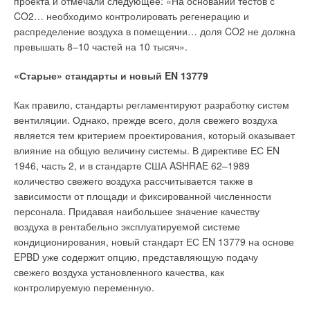
проекта и отмечали следующее: «На основании тестов с
оборудование, которое в автоматическом режиме
CO2… необходимо контролировать регенерацию и
регулирует температуру теплоносителя. Благодаря
Энергоемкость ВВП в России более чем в 2,5 раза выше, чем
распределение воздуха в помещении… доля CO2 не должна
этому в помещении создается не только комфортная
в США, и в 3,5 раза — чем в Западной Европе. Эти
превышать 8–10 частей на 10 тысяч».
температура, но и экономятся значительные средства
показатели делают нашу отечественную продукцию
на оплату этой коммунальной услуги»
, — поясняет Антон
неконкурентоспособной на мировом рынке. Знаменитый
«Старые» стандарты и новый EN 13779
Белов, заместитель директора отдела тепловой автоматики
нефтяной кризис начала 1970-х годов привел к тому, что
ООО «
Данфосс
» по взаимодействию с органами
ведущие страны мира выбрали энергоэффективность и
Как правило, стандарты регламентируют разработку систем
государственной власти и управления.
ресурсосбережение одним из главных приоритетов
вентиляции. Однако, прежде всего, доля свежего воздуха
стратегии своего развития, перестройки экономики и всего
является тем критерием проектирования, который оказывает
Опыт реализации проектов в России наглядно показал
порядка повседневной жизни государства, общества,
влияние на общую величину системы. В директиве ЕС EN
преимущества применения энергосберегающих технологий.
граждан.
1946, часть 2, и в стандарте США ASHRAE 62–1989
Например, в 2004 г. погодозависимое оборудование для
количество свежего воздуха рассчитывается также в
систем теплоснабжения (автоматизированные узлы
Произошедшая тогда первая ресурсосберегающая
зависимости от площади и фиксированной численности
управления
Danfoss
) было установлено в 23-х жилых домах
революция привела к смене модели развития мировой
персонала. Придавая наибольшее значение качеству
Набережных Челнов. В результате теплопотребление зданий
экономики. Она сделала энергоэффективность одним из
воздуха в рентабельно эксплуатируемой системе
снизилось в полтора раза по сравнению с домами, где
основных двигателей инновационного роста, важнейшим
кондиционирования, новый стандарт ЕС EN 13779 на основе
модернизация не проводилась. Срок окупаемости
направлением совершенствования производственных сил,
EPBD уже содержит опцию, представляющую подачу
проведенных энергоэффективных мероприятий составил
технологий, эффективности капитала. Мы же продолжали
свежего воздуха установленного качества, как
четыре года.
капиталоемкое наращивание энергопотребления,
контролируемую переменную.
основанное на строительстве новых станций и все более
Причем современное оборудование позволяет регулировать