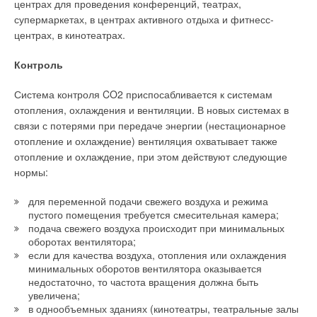
центрах для проведения конференций, театрах,
города на период до 2015 гг. с общей суммой инвестиций
супермаркетах, в центрах активного отдыха и фитнесс-
более 1500 млн руб. По мнению руководства компании, ее
Ваш E-mail *
центрах, в кинотеатрах.
реализация позволит практически полностью решить вопрос
теплоснабжения округа. Одним из первых объектов
Контроль
реализации данной программы стала повысительная
Текст комментария
насосная станция №3 (ПНС-3), введенная в эксплуатацию в
Система контроля CO2 приспосабливается к системам
начале отопительного сезона 2009–2010 годов.
отопления, охлаждения и вентиляции. В новых системах в
связи с потерями при передаче энергии (нестационарное
Стоимость сооружения — более 120 млн руб.
«Станция
отопление и охлаждение) вентиляция охватывает также
улучшила гидравлический режим и обеспечила повышение
отопление и охлаждение, при этом действуют следующие
давления в магистральной тепловой сети “Древлянка”,
нормы:
снабжающей теплом несколько районов Петрозаводска»
,
— прокомментировал Василий Карпов, начальник
для переменной подачи свежего воздуха и режима
теплотехнической службы филиала Карельский ОАО
пустого помещения требуется смесительная камера;
«ТГК-1». Это дало возможность увеличить надежность и
подача свежего воздуха происходит при минимальных
оптимизировать распределение тепловой энергии, что
оборотах вентилятора;
позволило подключить новые объекты.
если для качества воздуха, отопления или охлаждения
минимальных оборотов вентилятора оказывается
недостаточно, то частота вращения должна быть
На станции установлено три вертикальных насоса Grundfos
увеличена;
серии TP 400 с частотными преобразователями, мощность
в однообъемных зданиях (кинотеатры, театральные залы
каждого из которых 500 кВт.
«Выбор такого типа