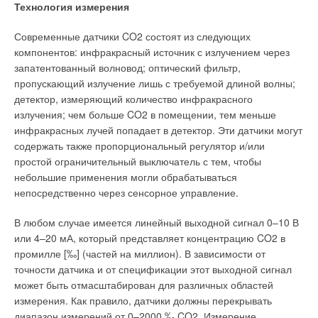
дорогой разработке месторождений в крайне
Технология измерения
температуру не только на уровне дома, но и каждой
неблагоприятных условиях (с огромным экологическим,
квартиры. «Для этого используются радиаторные
Современные датчики CO2 состоят из следующих
экономическим, социальным ущербом в северных и
терморегуляторы. Данные приборы позволяют человеку
компонентов: инфракрасный источник с излучением через
сибирских регионах).
самому установить желаемую температуру в любой комнате.
запатентованный волновод; оптический фильтр,
Такие точные настройки обеспечивают наиболее
Очевидно, что проблема высокой энергоемкости российской
пропускающий излучение лишь с требуемой длиной волны;
комфортный микроклимат для детей и взрослых», —
экономики находится в центре внимания руководства страны
детектор, измеряющий количество инфракрасного
уточняет Антон Белов. Создание регулируемых систем
и получила отражение в целом ряде программных
излучения; чем больше CO2 в помещении, тем меньше
отопления по всей стране — вопрос не только удобства, но и
документов. Например, принятых несколько лет назад —
инфракрасных лучей попадает в детектор. Эти датчики могут
экономии огромных средств. По сути, это один из наиболее
ФЦП «Энергоэффективная экономика» на 2007–2010 гг. и на
содержать также пропорциональный регулятор и/или
важных шагов по повышению энергетической эффективности
перспективу до 2015 г., «Энергетическая стратегия России
простой ограничительный выключатель с тем, чтобы
отечественного ЖКХ.
на период до 2020 г.» и др. В своей статье «Россия, вперед!»
небольшие применения могли обрабатываться
[2], посвященной долгосрочной политической стратегии
непосредственно через сенсорное управление.
страны, президент РФ Дмитрий Медведев назвал
Читайте по теме:
В любом случае имеется линейный выходной сигнал 0–10 В
энергоэффективность в числе пяти ключевых факторов
или 4–20 мА, который представляет концентрацию CO2 в
модернизации отечественной экономики. А в Указе №889 от
→
Ресурсные тестирования электромагнитных клапанов
промилле [‰] (частей на миллион). В зависимости от
4 июня 2008 г.
Danfoss
ЖУРНАЛ СОК ДЕКАБРЬ 2020
точности датчика и от спецификации этот выходной сигнал
→
Частотное регулирование от А до Я
«О некоторых мерах по повышению энергетической и
может быть отмасштабирован для различных областей
ЖУРНАЛ СОК ДЕКАБРЬ 2020
→
экологической эффективности российской экономики»
измерения. Как правило, датчики должны перекрывать
Надёжные решения Danfoss для эффективного
пожаротушения тонкораспыленной водой
поставлена конкретная цель — сократить энергоемкость
диапазон измерений от 0–2000 ‰ CO2. Измерение