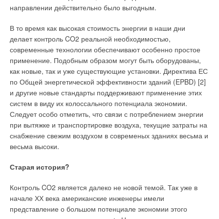
Федерации Дмитрий Медведев поставил на первое место.
направлении действительно было выгодным.
теплоносителя. Однако, как считают некоторые
специалисты, тепловые станции вовсе и не заинтересованы
Низкая энергоэффективность до сих пор во многом
В то время как высокая стоимость энергии в наши дни
в подобном регулировании. «Коммунальщики просто деньги
определяет экстенсивный тип нашей экономики. По мнению
делает контроль CO2 реальной необходимостью,
зарабатывают. Дело в том, что с прошлого года мы платим
многих экспертов, при сохранении существующего уровня
современные технологии обеспечивают особенно простое
за отопление по новой схеме.
энергозатратности через 15–20 лет наша страна может
применение. Подобным образом могут быть оборудованы,
пройти «точку невозврата» в конкурентоспособности, с
как новые, так и уже существующие установки. Директива ЕС
Не по количеству квадратных метров в квартире, а за
риском быть отброшенной на периферию глобальной
по Общей энергетической эффективности зданий (EPBD) [2]
фактически поставленные в здание гигакалории. Почти в
экономики и политики.
и другие новые стандарты поддерживают применение этих
каждом московском доме установлен теплосчетчик. Вот по
систем в виду их колоссального потенциала экономии.
его указаниям и производится оплата. Коммунальщикам
Жизненная необходимость
Следует особо отметить, что связи с потреблением энергии
выгодно поставить больше тепла. Больше гигакалорий —
при вытяжке и транспортировке воздуха, текущие затраты на
выше оплата», — считает эксперт московского «Института
По оценкам экспертов Всероссийского совещания
снабжение свежим воздухом в современых зданиях весьма и
экономики города» Владилен Прокофьев. Впрочем, винить
«Энергоэффективность — основа устойчивого развития
весьма высоки.
только коммунальные службы не стоит. Проблема
России» [1], нынешняя экономика государства
скрывается в устаревшем оборудовании, повсеместно
энергорасточительна. В сравнении с индустриально
Старая история?
используемом для отопления домов.
развитыми странами у нас потребляется энергоресурсов в
тричетыре раза больше на единицу промышленной
Контроль CO2 является далеко не новой темой. Так уже в
«В странах Европы о проблемах “перетопов” ничего не
продукции и в семь-восемь раз больше на один квадратный
начале ХХ века американские инженеры имели
знают. Хотя оттепели у них возникают чаще, чем у нас.
метр жилой площади для обеспечения комфортного
представление о большом потенциале экономии этого
Просто там используется погодозависимое
проживания граждан.