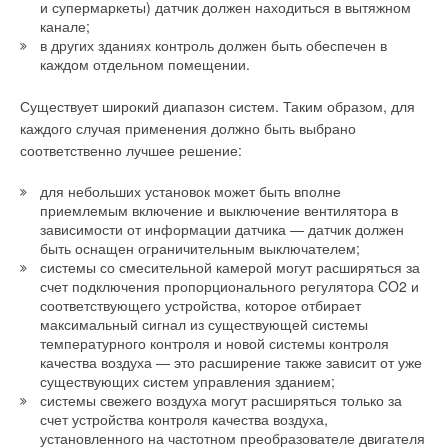
и супермаркеты) датчик должен находиться в вытяжном
оборудования помог сэкономить площадь застройки.
канале;
Кроме того, эти насосы работают в автоматическом
в других зданиях контроль должен быть обеспечен в
режиме. Система контроля за работой оборудования
каждом отдельном помещении.
ПНС-3 производит передачу данных о параметрах насосов
и режима тепловой сети на пульт управления начальника
Существует широкий диапазон систем. Таким образом, для
смены станции ТЭЦ, все это сокращает затраты на
каждого случая применения должно быть выбрано
обслуживание ПНС-3»
, — продолжил Василий Карпов.
соответственно лучшее решение:
По подсчетам специалистов, установка современного
для небольших установок может быть вполне
приемлемым включение и выключение вентилятора в
оборудования поможет снизить энергопотребление на 20–30
зависимости от информации датчика — датчик должен
%, экономя тем самым и бюджетные средства, и деньги
быть оснащен ограничительным выключателем;
горожан. Даже на местном уровне эффект оказывается
системы со смесительной камерой могут расширяться за
весьма впечатляющим. Например, в доме №29 по ул.
счет подключения пропорционального регулятора CO2 и
Ленина в городе Белорецке в результате капитального
соответствующего устройства, которое отбирает
ремонта по программе Фонда содействия реформированию
максимальный сигнал из существующей системы
температурного контроля и новой системы контроля
ЖКХ был установлен автоматизированный тепловой пункт
качества воздуха — это расширение также зависит от уже
Danfoss
, оснащенный циркуляционными насосами с
существующих систем управления зданием;
частотной регулировкой привода
Grundfos
серии Magna.
системы свежего воздуха могут расширяться только за
счет устройства контроля качества воздуха,
Кроме того, балансировочные клапаны на всех стояках
установленного на частотном преобразователе двигателя