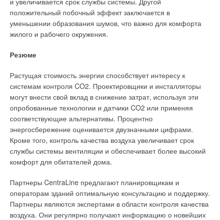
оборудования. Для «согласования» работы насосов с
и увеличивается срок службы системы. Другой
потребностями системы традиционно устанавливались
положительный побочный эффект заключается в
дополнительные дросселирующие клапаны или выходные
уменьшении образования шумов, что важно для комфорта
заслонки, но такие способы не дают экономии энергии.
жилого и рабочего окружения.
Новые методы предусматривают прямое изменение
Резюме
скорости вращения насосов за счет использования ЧРП. При
этом ЧРП дает возможность управлять производительностью
Растущая стоимость энергии способствует интересу к
насоса в соответствии с характером нагрузки. Благодаря
системам контроля CO2. Проектировщики и инсталляторы
столь эффективному решению повышается управляемость
могут внести свой вклад в снижение затрат, используя эти
электромеханических систем в соответствии с
опробованные технологии и датчики CO2 или применяя
технологическими требованиями, а главное — появляется
соответствующие альтернативы. Процентно
возможность оптимизировать энергопотребление.
энергосбережение оценивается двузначными цифрами.
Кроме того, контроль качества воздуха увеличивает срок
Специалисты российского подразделения компании
службы системы вентиляции и обеспечивает более высокий
Grundfos, ведущего мирового производителя насосного
комфорт для обитателей дома.
оборудования, опираясь на многолетнюю практику
производства и эксплуатации механизмов, отмечают, что
Партнеры CentraLine предлагают планировщикам и
применение насосов с ЧРП, обеспечивающих поддержание
операторам зданий оптимальную консультацию и поддержку.
контролируемого параметра на заданном уровне, дает
Партнеры являются экспертами в области контроля качества
экономию электроэнергии 10–60 % и воды — 5–10 %. Так,
воздуха. Они регулярно получают информацию о новейших