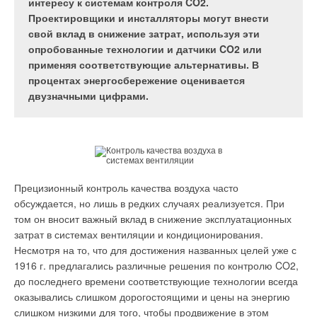
интересу к системам контроля CO2.
больше на единицу промышленной продукции и в
Проектировщики и инсталляторы могут внести
семь-восемь раз больше на один квадратный метр
свой вклад в снижение затрат, используя эти
жилой площади.
опробованные технологии и датчики CO2 или
применяя соответствующие альтернативы. В
процентах энергосбережение оценивается
двузначными цифрами.
В конце февраля этого года на совещании в столичном
правительстве заместитель мэра Петр Бирюков рассказал о
Табл. 1. Государственные
функционировании коммунального комплекса Москвы. В
проекты
частности, отмечалось, что обращения по поводу плохого
энергосбережения
отопления в домах практически отсутствуют. Зато многие
жалуются на чрезмерную духоту в помещениях. «Поскольку
В ряду проблем российской национальной экономики есть
Прецизионный контроль качества воздуха часто
сейчас большие перепады температур, думаю, в любом
одна, решение которой должно стать важнейшим
обсуждается, но лишь в редких случаях реализуется. При
случае уровень тепла надо держать, — заявил мэр столицы
приоритетом российской модернизации. Тем более что она,
том он вносит важный вклад в снижение эксплуатационных
Сергей Собянин. — А если у нас есть перегретые дома, то
к тому же, затрагивает интересы каждого гражданина страны.
затрат в системах вентиляции и кондиционирования.
это говорит о неправильном регулировании сетей.
Это беспрецедентно высокая затратность как отечественной
Несмотря на то, что для достижения названных целей уже с
промышленности, так и всего нашего образа жизни.
1916 г. предлагались различные решения по контролю CO2,
Этим тоже надо заниматься». Подобная проблема
Неслучайно в рамках первого заседания Комиссии по
до последнего времени соответствующие технологии всегда
существует не только в столице, но в любом российском
модернизации и технологическому развитию экономики
оказывались слишком дорогостоящими и цены на энергию
городе. Поставщики ресурсов утверждают, что у них нет
России именно эту проблему президент Российской
слишком низкими для того, чтобы продвижение в этом
технической возможности уменьшить температуру