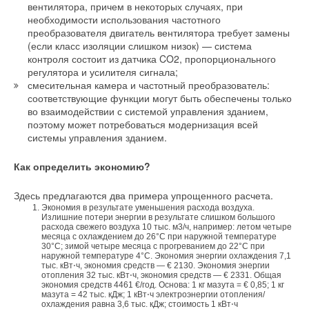
заменили на современные модели и на каждой батарее
вентилятора, причем в некоторых случаях, при
установлены радиаторные терморегуляторы. В результате
необходимости использования частотного
преобразователя двигатель вентилятора требует замены
уже в первый после ремонта отопительный сезон жильцы
(если класс изоляции слишком низок) — система
сэкономили более 250 тыс. руб. — по 3000 руб. на каждую
контроля состоит из датчика CO2, пропорционального
квартиру.
регулятора и усилителя сигнала;
смесительная камера и частотный преобразователь:
Основа потенциала
соответствующие функции могут быть обеспечены только
во взаимодействии с системой управления зданием,
Существующий потенциал энергосбережения в России
поэтому может потребоваться модернизация всей
составляет, по разным оценкам, около 40–45 % текущего
системы управления зданием.
потребления энергии, или 360–430 млн тонн условного
Как определить экономию?
топлива, причем основной потенциал кроется в сферах ЖКХ,
ТЭК и промышленности. Практика показывает, что
Здесь предлагаются два примера упрощенного расчета.
значительного снижения конечного потребления энергии в
Экономия в результате уменьшения расхода воздуха.
этих отраслях можно достичь за счет энергосберегающих
Излишние потери энергии в результате слишком большого
мероприятий на электрооборудовании, что соответствует
расхода свежего воздуха 10 тыс. м3/ч, например: летом четыре
месяца с охлаждением до 26°C при наружной температуре
задачам госпроектов «Считай, экономь и плати» и
30°C; зимой четыре месяца с прогреванием до 22°C при
наружной температуре 4°C. Экономия энергии охлаждения 7,1
«Энергоэффективный квартал».
тыс. кВт⋅ч, экономия средств — € 2130. Экономия энергии
отопления 32 тыс. кВт⋅ч, экономия средств — € 2331. Общая
экономия средств 4461 €/год. Основа: 1 кг мазута = € 0,85; 1 кг
В качестве примера их успешной реализации можно
мазута = 42 тыс. кДж; 1 кВт⋅ч электроэнергии отопления/
привести положительный опыт использования частотно-
охлаждения равна 3,6 тыс. кДж; стоимость 1 кВт⋅ч