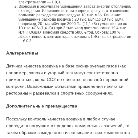
электроэнергии — € 0,3.
регулируемых приводов (ЧРП) в электродвигателях
Экономия в результате уменьшения затрат энергии отопления/
переменного тока, на которые приходится примерно 70 %
охлаждения. Излишние потери энергии в результате слишком
большого расхода свежего воздуха 10 тыс. м3/ч. Решение:
электроэнергии, потребляемой предприятиями. Известно,
уменьшение расхода воздуха с 20 тыс. м3/ч до 10 тыс. м3/ч,
что эти механизмы обладают одним недостатком,
например, 20 тыс. м3/ч при 2000 Па (11,1 кВт) уменьшение до
10 тыс. м3/ч (1,4 кВт) при 2 тыс. ч/год дает экономию 19,4 тыс.
существенно влияющим на экономичность.
кВт⋅ч. Общая экономия средств 5800 €/год. Основа: 100 %
эффективность вентилятора, стоимость 1 кВт⋅ч электроэнергии
— € 0,3.
У них постоянная частота вращения, практически не
зависящая от нагрузки, в то время как от большей части
Альтернативы
нагрузочных механизмов, особенно таких, как центробежные
вентиляторы, насосы, компрессоры, требуется работа в
Датчики качества воздуха на базе оксидируемых газов (как
переменном режиме. Что касается насосов, то, как правило,
например, запахи и угарный газ) могут соответственно
они подбираются таким образом, чтобы максимально
применяться, когда CO2 не является основной переменной
удовлетворить требованиям систем, в которых оборудование
контроля. Возможными областями применения являются
установлено.
рестораны и раздевалки в спортивных сооружениях.
Однако, для большинства объектов (например, предприятий
Дополнительные преимущества
ЖКХ) характерны циклические (суточные, недельные и т.д.)
изменения объема потребления воды и отвода стоков. При
Поскольку контроль качества воздуха в любом случае
этом так называемые часы пиковой нагрузки составляют
приводит к нагрузкам в пределах номинальных значений, то
всего 15–20 % от общего времени работы насосного
таким образом замедляется изнашивание всех компонентов