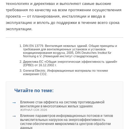
для жилого дома с максимальным потребным расходом 15
технологиях и директивах и выполняют самые высокие
м2/ч и напором 60 м современная станция повышения
требования по качеству на всем протяжении осуществления
давления с ЧРП дает экономию электроэнергии (по
проекта — от планирования, инсталляции и ввода в
сравнению с обычными отечественными установками) около
эксплуатацию и вплоть до поддержки в течение всего срока
1–2 кВт на каждый час работы. За год разница достигает 8–
эксплуатации.
16 тыс. кВт⋅ч.
Например, в микрорайоне «поселок Калинина»
DIN EN 13779. Вентиляция нежилых зданий. Общие принципы и
требования для вентиляционных установок и установок
подмосковных Люберец на блоке холодного водоснабжения
кондиционирования воздуха, 2005, DIN Deutsches Institut für
Normung e.V. (Немецкий институт стандартизации).
в ЦТП-1 пять лет назад проводилась реконструкция. Вместо
Директива ЕС «Общая энергетическая эффективность зданий»
четырех старых насосов по 18 кВт каждый была установлена
(EPBD) от 16.12.2002 г.
General Electric. Информационные материалы по технике
станция повышения давления Grundfos серии Hydro. Такой
измерения CO2.
модуль состоит из четырех насосов CRE со встроенной
электронной регулировкой привода, собранных на единой
Читайте по теме:
платформе и снабженных шкафом управления.
→
Влияние стак‑эффекта на систему противодымной
Мощность каждого агрегата в данном случае составляет 5,5
вентиляции в многоэтажных жилых зданиях
кВт. Несмотря на существенно меньшую суммарную
ЖУРНАЛ СОК 2026
→
мощность, благодаря высокому КПД и применению ЧРП,
Влияние параметров информационных потоков и типов
вычислительных нагрузок на энергоэффективность
даже в пиковые часы нагрузки (менее пяти часов в сутки)
систем обеспечения микроклимата центров обработки
задействовано не более трех насосов (в среднем, не более
данных