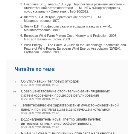
Николаев В.Г., Ганага С.В. и др. Перспективы развития мировой и
отечественной ветроэнергетики. — М.: НТФ «Энергопрогресс»,
прил. к журналу «Энергетик», №8-10/2012.
Шефтер Я.И. Ветроэнергетические агрегаты. — М.:
Машиностроение, 1972.
Левин В.И. Профессии сжатого воздуха и вакуума. — М.:
Машиностроение, 1989.
European Wind Farm Project Cost. History and Projection. 2008.
Garrad Hassan — Enova. 2009.
Wind Energy — The Facts. A Guide to the Technology, Economics and
Future of Wind Power. European Wind Energy Association (EWEA).
Earthscan. London. 2009.
Читайте по теме:
→
Об утилизации тепловых отходов
ЖУРНАЛ СОК ИЮНЬ 2026
→
Совершенствование отопительно-вентиляционных
систем коррекцией процессов регулирования
ЖУРНАЛ СОК ИЮНЬ 2026
→
Теплотехнические характеристики лучисто-конвективной
панели при эксплуатации в действующей котельной
ЖУРНАЛ СОК ИЮНЬ 2026
→
Водонагреватель Royal Thermo Smalto Inverter:
интеллект, стиль и энергоэффективность
ЖУРНАЛ СОК ИЮНЬ 2026
→
RIFAR SUPReMO: высочайший стандарт надёжности в