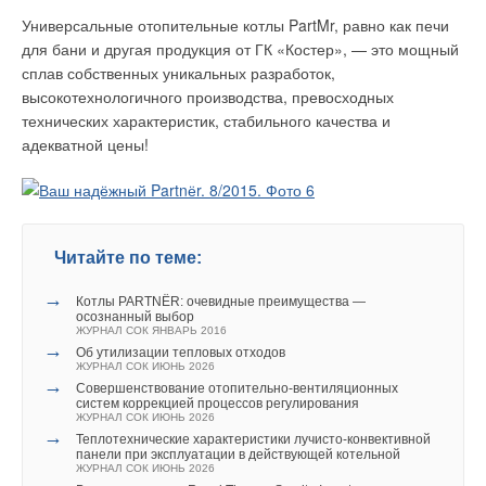
принципы и принципиальная схема функционирования
Универсальные отопительные котлы PartMr, равно как печи
ИГАЭС на базе ВЭУ и пневматического преобразования
для бани и другая продукция от ГК «Костер», — это мощный
энергии ветра в электроэнергии и тепло и поэлементный её
сплав собственных уникальных разработок,
состав (табл. 1).
высокотехнологичного производства, превосходных
3
. Определены основные физико-технические и
технических характеристик, стабильного качества и
энергетические параметры основных компонент
адекватной цены!
(технические характеристики и мощности
ветроэнергетической установки, необходимые объёмы
системы аккумулирования, технических параметров
пневмодвигателя и электрогенератора) прототипа ИГАЭС.
Читайте по теме:
4
. Выполнен информационный поиск аналогов отдельных
→
Котлы PARTNЁR: очевидные преимущества —
элементов, составляющих основу ИГАЭС (ВЭУ, воздушных
осознанный выбор
компрессоров различного типа, газгольдеров высокого
ЖУРНАЛ СОК ЯНВАРЬ 2016
→
давления, регулирующей давление аппаратуры,
Об утилизации тепловых отходов
ЖУРНАЛ СОК ИЮНЬ 2026
пневмодвигателей поршневого и турбинного типа,
→
Совершенствование отопительно-вентиляционных
электрических генераторов, систем преобразования и
систем коррекцией процессов регулирования
ЖУРНАЛ СОК ИЮНЬ 2026
контроля качества электроэнергии и пр.), и проведён анализ
→
Теплотехнические характеристики лучисто-конвективной
их энергетических характеристик и оценки возможных потерь
панели при эксплуатации в действующей котельной
ЖУРНАЛ СОК ИЮНЬ 2026
в каждом из них и их совокупности в целом [4-6].