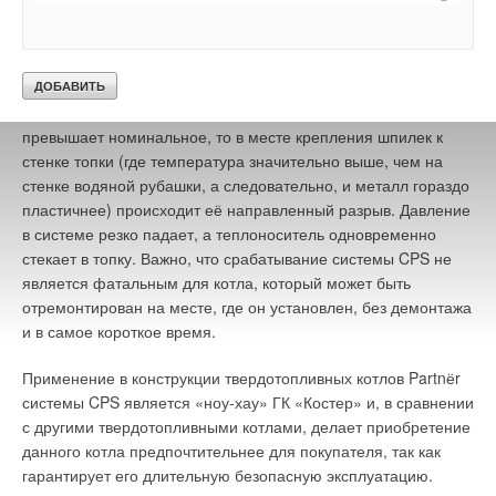
Ваше имя *
с расчётным усилением сварного шва. При работе котла в
номинальном режиме шпильки обеспечивают жёсткость
конструкции, удерживая внешний контур от раздувания.
Ваш E-mail *
В плане разработки физических принципов, принципиальных
В случае, если по каким-либо причинам давление в системе
схем ИГАЭС и определение технических параметров её
превышает номинальное, то в месте крепления шпилек к
элементов и требований к ним проведены следующие
стенке топки (где температура значительно выше, чем на
работы по разработке принципиальной схемы ИГАЭС на
Текст комментария
стенке водяной рубашки, а следовательно, и металл гораздо
базе ВЭУ и систем аккумулирования, подачи и
пластичнее) происходит её направленный разрыв. Давление
преобразования энергоносителя — сжатого воздуха и
в системе резко падает, а теплоноситель одновременно
получены следующие результаты:
стекает в топку. Важно, что срабатывание системы CPS не
1
. На основе анализа графиков потребления электроэнергии
является фатальным для котла, который может быть
и тепла промышленными и жилыми объектами российского
отремонтирован на месте, где он установлен, без демонтажа
Заполярья установлены критерии оценки энергетической
и в самое короткое время.
эффективности и требования к техническим и
Применение в конструкции твердотопливных котлов Partnёr
энергетическим характеристикам источников
системы CPS является «ноу-хау» ГК «Костер» и, в сравнении
гарантированного энергоснабжения в целом и их
с другими твердотопливными котлами, делает приобретение
принципиальным составляющим.
данного котла предпочтительнее для покупателя, так как
2
. Разработаны идеологическая основа, физические
гарантирует его длительную безопасную эксплуатацию.