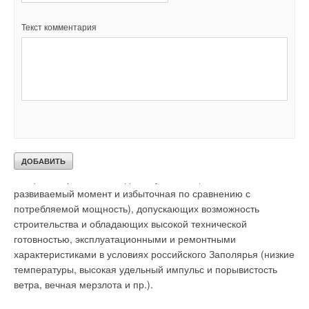
электрогенераторов и пр.) разработаны и производятся,
разнообразно и широко (по типоразмерам, конструкции,
Текст комментария
энергетической эффективности и ценам) представлены на
рынке, и могут быть использованы для разработки прообраза
ИГАЭС. Возможные варианты их типоразмеров, состава и
компоновки в прообразе ИГАЭС многочисленны и допускают
большие возможности для энергетической и экономической
оптимизации.
2
. Для разработки заполярных ИГАЭС требуется создание
отсутствующих в настоящее время ВЭУ,
специализированных под схему ИГАЭС (высокий
развиваемый момент и избыточная по сравнению с
потребляемой мощность), допускающих возможность
строительства и обладающих высокой технической
готовностью, эксплуатационными и ремонтными
характеристиками в условиях российского Заполярья (низкие
температуры, высокая удельный импульс и порывистость
ветра, вечная мерзлота и пр.).