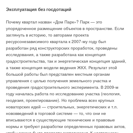
миллионы лет назад огромное месторождение защищено от
внешних воздействий цивилизации мощными
Эксплуатация без госдотаций
геологическими пластами (см. рис. 1). Песчаники, угольные
породы и ракушечники выполняют функцию природных
Почему квартал назван «Дом Парк»? Парк — это
фильтров, проходя через которые вода очищается и
упорядоченное размещение объектов в пространстве. Если
одновременно обогащается полезными минералами, микро-
заглянуть в историю, то авторами проекта
и макроэлементами.
ресурсонезависимого квартала к 2007-му году был
разработан ряд конструкторских проработок, проведены
исследования, а также разработана как концепция
градостроительства, так и энергетическая концепция зданий,
Рис. 1. Природные пласты
а также концепция модели ведения ЖКХ. Результат этой
большой работы был представлен местным органам
Эксперты Всероссийского научно-исследовательского
управления с целью получения земельного участка и
института гидрогеологии и инженерной геологии
проведения градостроительного эксперимента. В 2009-м
(ВСЕГИНГЕО) провели ряд исследований и выяснили, что
году началась работа по исследованию участка (геология,
вода из нижегородского подземного реликтового моря
геодезия, проектирование). Но проблема всех крупных
относится к высшей категории качества . Также анализ
новаторских идей — строительных, энергетических и т.п.
показал возраст источника – с учётом погрешности
нововведений в торговой системе — то, что они не
определения (±150) он составляет 800 лет. По мнению
вписываются в существующие технические и правовые
учёных, столь значительные цифры свидетельствуют о
нормы и требуют разработки определенных правовых актов,
хорошей защищённости подземных вод от техногенного
чтобы можно было провести эксперимент. К настоящему