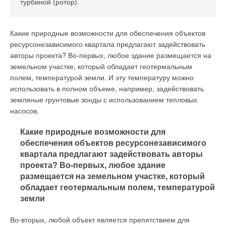
турбиной (ротор).
→
«Золотая» котельная
ЖУРНАЛ СОК ОКТЯБРЬ 2021
→
Решения Grundfos для водоснабжения малоэтажного
Какие природные возможности для обеспечения объектов
жилья
ЖУРНАЛ СОК МАЙ 2021
ресурсонезависимого квартала предлагают задействовать
→
Обзор изменений законодательства за февраль-март
авторы проекта? Во-первых, любое здание размещается на
2021 года
ЖУРНАЛ СОК АПРЕЛЬ 2021
земельном участке, который обладает геотермальным
→
Колодец XXI века
полем, температурой земли. И эту температуру можно
ЖУРНАЛ СОК МАРТ 2021
использовать в полном объеме, например, задействовать
→
Как насосы Grundfos помогают бороться с пандемией
ЖУРНАЛ СОК ДЕКАБРЬ 2020
земляные грунтовые зонды с использованием тепловых
насосов.
Какие природные возможности для
обеспечения объектов ресурсонезависимого
квартала предлагают задействовать авторы
Уведомления отключены
проекта? Во-первых, любое здание
размещается на земельном участке, который
Комментарии
обладает геотермальным полем, температурой
земли
В этой теме еще нет комментариев
Во-вторых, любой объект является препятствием для