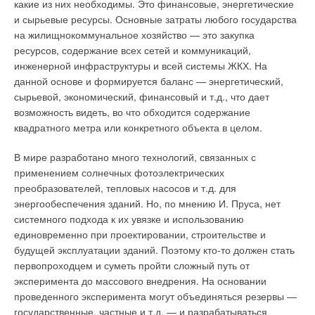
какие из них необходимы. Это финансовые, энергетические
«Акванике» разливается в стеклянную тару объёмом 0,35 л и
и сырьевые ресурсы. Основные затраты любого государства
пластиковые бутылки (ПЭТ) ёмкостью 0,618, 1,5 и 5 л.
на жилищнокоммунальное хозяйство — это закупка
Суммарная производительность технологических линий
ресурсов, содержание всех сетей и коммуникаций,
составляет 500 млн. литров воды и напитков в год. Большая
инженерной инфраструктуры и всей системы ЖКХ. На
часть объёмов приходится на природную минеральную воду
данной основе и формируется баланс — энергетический,
Aquanika, также на предприятии производят газированные
сырьевой, экономический, финансовый и т.д., что дает
напитки «Министерство газировки» и детские
возможность видеть, во что обходится содержание
сокосодержащие напитки «Winx club».
квадратного метра или конкретного объекта в целом.
Все процессы – от добычи воды и до её попадания в бутылки
В мире разработано много технологий, связанных с
– на заводе «Акваника» автоматизированы.
применением солнечных фотоэлектрических
преобразователей, тепловых насосов и т.д. для
Предмет особой гордости завода
энергообеспечения зданий. Но, по мнению И. Пруса, нет
системного подхода к их увязке и использованию
единовременно при проектировании, строительстве и
Рис. 2. Пруды на предприятии «Акваника»
будущей эксплуатации зданий. Поэтому кто-то должен стать
первопроходцем и суметь пройти сложный путь от
Технологическое оборудование завода «Акваника»
эксперимента до массового внедрения. На основании
поддерживается в абсолютной чистоте – это важный
проведенного эксперимента могут объединяться резервы —
критерий для выпуска качественной продукции. Практически
государственные, частные и т.д. — и разрабатываться