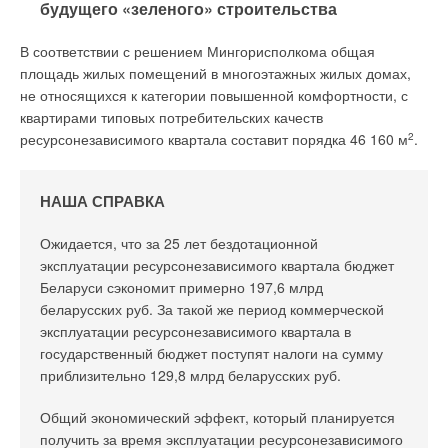
быстро воздействует на металл, «разъедая» его. Малейшее
будущего «зеленого» строительства
содержание продуктов распада, например, частиц ржавчины,
в перекачиваемой воде не допустимо, поэтому крайне
В соответствии с решением Мингорисполкома общая
важно, чтобы оборудование справлялось с перекачкой
площадь жилых помещений в многоэтажных жилых домах,
природной воды без последствий.
не относящихся к категории повышенной комфортности, с
квартирами типовых потребительских качеств
«Специально для компании «Акваника» мы предложили
ресурсонезависимого квартала составит порядка 46 160 м
2
.
мощные скважинные насосы серии SP из хромоникелевой
нержавеющей стали, – рассказывает Игорь Кинаш,
заместитель директора Департамента по реализации
НАША СПРАВКА
проектов компании
ГРУНДФОС
. – Химическая инертность и
износостойкость стали лучше, чем у чугуна, бронзы или
Ожидается, что за 25 лет бездотационной
пластика, что позволяет без опасений использовать данный
эксплуатации ресурсонезависимого квартала бюджет
материал для изготовления оборудования,
Беларуси сэкономит примерно 197,6 млрд
перекачивающего минеральную воду. Важно, что насосы,
беларусских руб. За такой же период коммерческой
изготовленные из хромоникелевой стали, имеют достаточно
эксплуатации ресурсонезависимого квартала в
малый вес. Они просты в эксплуатации, не требуют
государственный бюджет поступят налоги на сумму
длительного времени установки и сервисного обслуживания.
приблизительно 129,8 млрд беларусских руб.
Кроме того, оборудование обладает встроенными системами
контроля и защиты, которые предохраняют насос от «сухого
Общий экономический эффект, который планируется
хода», перегрузки и перегрева электродвигателя, скачков
получить за время эксплуатации ресурсонезависимого