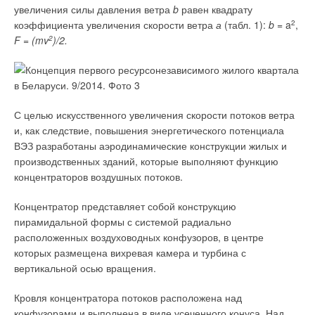
увеличения силы давления ветра
b
равен квадрату
коэффициента увеличения скорости ветра
а
(табл. 1):
b
= a
2
,
F
=
(mv
2
)/2.
С целью искусственного увеличения скорости потоков ветра
и, как следствие, повышения энергетического потенциала
ВЭЗ разработаны аэродинамические конструкции жилых и
производственных зданий, которые выполняют функцию
концентраторов воздушных потоков.
Концентратор представляет собой конструкцию
пирамидальной формы с системой радиально
расположенных воздуховодных конфузоров, в центре
которых размещена вихревая камера и турбина с
вертикальной осью вращения.
Кровля концентратора потоков расположена над
конфузорами и выполнена в виде усеченного конуса. Над