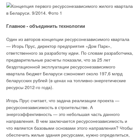
«Водоканал сервис» (поставщика насосного оборудования),
скважинное оборудование работает по очереди – сначала
включается один насос, функционирует некоторое время,
Главное - объединить технологии
например, неделю, и отключается. Ему на смену приходит
второй, и так далее. «Данный подход используется на
Один из авторов концепции ресурсонезависимого квартала
многих подобных производствах, так как позволяет увеличить
— Игорь Прус, директор предприятия «Дом Парк»,
срок службы насосов, а также осуществлять
ответственного за разработку идеи. По словам разработчика,
профилактические осмотры и техническое обслуживание
предварительные расчеты показали, что за 25 лет
оборудования, не останавливая производственный
бездотационной эксплуатации ресурсонезависимого
процесс», – поясняет специалист.
квартала бюджет Беларуси сэкономит около 197,6 млрд
беларусских рублей (в ценах на топливно-энергетические
Вода из скважин собирается на насосной станции, резервуар
ресурсы 2012-го года).
которой полностью изготовлен из нержавеющей стали, а
также абсолютно герметичен, что исключает внешние
Игорь Прус считает, что задача реализации проекта —
воздействия.
ресурсонезависимость в строительстве. А
энергоэффективность — это небольшая часть данного
Из станции минеральная вода попадает непосредственно на
направления. В чем заключается ресурсонезависимость и
автоматизированные линии розлива. Всего на заводе их
что является базовыми основами этого направления? Чтобы
шесть, в том числе и антисептическая, с которой сходят
обеспечить жилые здания ресурсами, нужно определиться,
напитки долгого хранения, без консервантов. Вода на