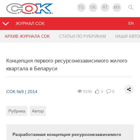
TG
VK
RT
MX
ЖУРНАЛ СОК
EN
АРХИВ ЖУРНАЛА СОК
СТАТЬИ ПО РУБРИКАМ
НАШИ АВТ
Опыт применения скважинных насосов на
предприятии по производству напитков
Концепция первого ресурсонезависимого жилого
квартала в Беларуси
СОК №9 | 2014
4839
1
0
Рубрика
Тэги
СОК №9 | 2014
5230
3
0
Рубрика
Автор
За последние несколько лет в России
увеличилось потребление минеральной воды, что
привело к значительному росту объёмов
производства. Так, в первом полугодии 2013 г.
Разработанная концепция ресурсонезависимого