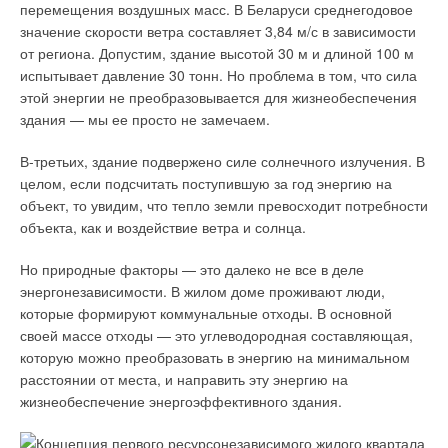
перемещения воздушных масс. В Беларуси среднегодовое
Добавить комментарий
значение скорости ветра составляет 3,84 м/с в зависимости
от региона. Допустим, здание высотой 30 м и длиной 100 м
Ваше имя *
испытывает давление 30 тонн. Но проблема в том, что сила
этой энергии не преобразовывается для жизнеобеспечения
здания — мы ее просто не замечаем.
Ваш E-mail *
В-третьих, здание подвержено силе солнечного излучения. В
целом, если подсчитать поступившую за год энергию на
Текст комментария
объект, то увидим, что тепло земли превосходит потребности
объекта, как и воздействие ветра и солнца.
Но природные факторы — это далеко не все в деле
энергонезависимости. В жилом доме проживают люди,
которые формируют коммунальные отходы. В основной
своей массе отходы — это углеводородная составляющая,
которую можно преобразовать в энергию на минимальном
расстоянии от места, и направить эту энергию на
жизнеобеспечение энергоэффективного здания.