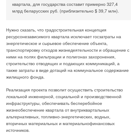
напряжения, гармонических искажений и пр.».
квартала, для государства составит примерно 327,4
млрд беларусских руб. (приблизительно $ 39,7 млн).
Насосы серии SP имеют целый ряд конструктивных
особенностей, повышающих срок службы оборудования и
Нужно сказать, что градостроительная концепция
его эффективность:
ресурсонезависимого квартала исключает госзатраты на
Шнек на входе обеспечивает постоянную смазку
энергетическое и сырьевое обеспечение объекта,
подшипников перекачиваемой жидкостью и увеличивает
транспортировку отходов жизнедеятельности и обращение с
защиту от кавитации;
ними на полях фильтрации и полигонах захоронения,
Фильтр на всасывании улавливает крупные включения в
строительство отводящих и подающих коммуникаций, а
перекачиваемой воде, тем самым защищая насос от
также затраты в виде дотаций на коммунальное содержание
блокировки;
жилищного фонда.
Встроенный обратный клапан предотвращает обратный
поток воды при останове насоса. Короткое время
срабатывания клапана сводит к минимуму риск
Реализация проекта позволит осуществить строительство
гидравлических ударов в системе;
локальной инженерной, социальной и производственной
Упорное кольцо предохраняет насос от повреждений при
инфраструктуры, обеспечивать бесперебойное
изменении направления действия осевого усилия в
жизнеобеспечение квартала от внутриквартальных
момент пуска;
альтернативных, топливно-энергетических, водных,
Встроенные каналы охлаждения обеспечивают
вторичных материальных и материальнофинансовых
циркуляцию воды, охлаждающей электродвигатель.
источников.
По словам Игоря Балихина, главного инженера ООО