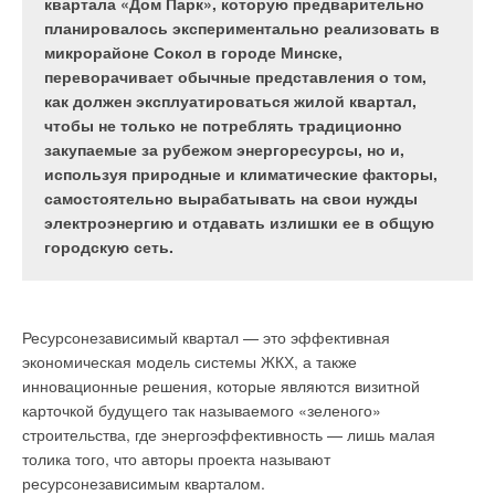
было выпущено 284,4 млн. декалитров
квартала «Дом Парк», которую предварительно
минеральной воды, что на 7,84% больше, чем за
планировалось экспериментально реализовать в
аналогичный период 2012 г. На волне
микрорайоне Сокол в городе Минске,
повышенного спроса стали появляться новые
переворачивает обычные представления о том,
предприятия, занимающиеся розливом воды. Так,
как должен эксплуатироваться жилой квартал,
в 2010 году в селе Саваслейка Нижегородской
чтобы не только не потреблять традиционно
области открылся завод «Акваника». Его
закупаемые за рубежом энергоресурсы, но и,
особенность – нахождение на территории
используя природные и климатические факторы,
подземного водоносного горизонта «реликтового
самостоятельно вырабатывать на свои нужды
моря», из которого и добывается вода. Извлечь
электроэнергию и отдавать излишки ее в общую
ценный ресурс из недр, сохранив его состав и
городскую сеть.
свойства, помогает высокоэффективное насосное
оборудование.
Ресурсонезависимый квартал — это эффективная
экономическая модель системы ЖКХ, а также
Одобрено учёными
инновационные решения, которые являются визитной
карточкой будущего так называемого «зеленого»
Долгие поиски и кропотливые лабораторные опыты
строительства, где энергоэффективность — лишь малая
позволили обнаружить поистине уникальный источник
толика того, что авторы проекта называют
природной воды – реликтовое море. Сформировавшееся
ресурсонезависимым кварталом.