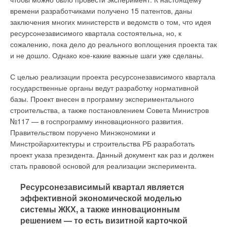
загрязнения.
времени разработчиками получено 15 патентов, даны
заключения многих министерств и ведомств о том, что идея
Сегодня добычей минеральной воды из реликтового моря и
ресурсонезависимого квартала состоятельна, но, к
дальнейшим её розливом занимается компания «Акваника».
сожалению, пока дело до реального воплощения проекта так
Общая площадь предприятия – 123 800 м2 , из них под цеха
и не дошло. Однако кое-какие важные шаги уже сделаны.
отведено 22 646 м2. На территории завода находятся три
глубочайшие артезианские скважины. Расположение точек
С целью реализации проекта ресурсонезависимого квартала
водозабора в непосредственной близости от цехов розлива
государственные органы ведут разработку нормативной
минимизирует время доставки воды на производственную
базы. Проект внесен в программу экспериментального
площадку. Сами скважины абсолютно герметичны и не
строительства, а также постановлением Совета Министров
допускают проникновения загрязнений.
№117 — в госпрограмму инновационного развития.
Правительством поручено Минэкономики и
Путь воды: от скважины до тары
Минстройархитектуры и строительства РБ разработать
проект указа президента. Данный документ как раз и должен
Бережно добывать воду из реликтового моря, не нарушая её
стать правовой основой для реализации эксперимента.
структуру и природный состав, специалистам «Акваники»
позволяют современные высокотехнологичные насосы.
Ресурсонезависимый квартал является
Главным критерием при выборе оборудования стал
эффективной экономической моделью
материал, из которого изготовлены детали насоса.
системы ЖКХ, а также инновационным
Минеральная вода – агрессивная среда, которая довольно
решением — то есть визитной карточкой