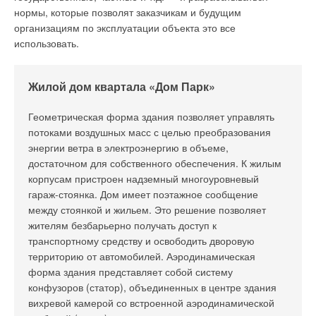
ежедневно линии розлива и прочее оснащение промывается
нормы, которые позволят заказчикам и будущим
кислотами и щелочами. Все средства удаляются в
организациям по эксплуатации объекта это все
канализацию и, естественно, должны быть обработаны. На
использовать.
территории завода есть здание, в котором располагаются
очистные сооружения и система управления очисткой
Жилой дом квартала «Дом Парк»
стоков. Всего два резервуара – в одном техническая
жидкость, в другом уже прозрачная, обработанная вода.
Геометрическая форма здания позволяет управлять
Весь процесс проходит автоматически. Как утверждают
потоками воздушных масс с целью преобразования
специалисты предприятия, воду, прошедшую очистку на их
энергии ветра в электроэнергию в объеме,
сооружениях, можно даже пить. Она очищается до
достаточном для собственного обеспечения. К жилым
нормативов водоёмов рыбохозяйственного назначения, что
корпусам пристроен надземный многоуровневый
наглядно демонстрируют расположенные вблизи
гараж-стоянка. Дом имеет поэтажное сообщение
сооружений три пруда, в которых водятся караси и карпы.
между стоянкой и жильем. Это решение позволяет
Обеспечить высокое качество продукта – главная цель
жителям безбарьерно получать доступ к
завода «Акваника», достичь которой можно только при
транспортному средству и освободить дворовую
помощи современного оборудования.
территорию от автомобилей. Аэродинамическая
форма здания представляет собой систему
конфузоров (статор), объединенных в центре здания
Читайте по теме:
вихревой камерой со встроенной аэродинамической