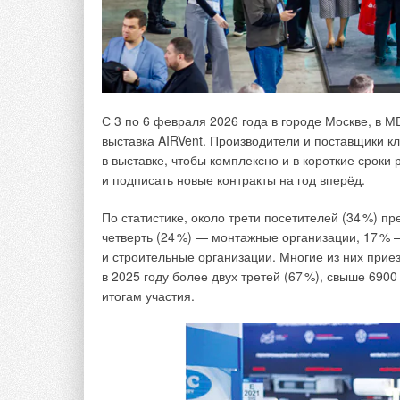
С 3 по 6 февраля 2026 года в городе Москве, в 
выставка AIRVent. Производители и поставщики 
в выставке, чтобы комплексно и в короткие сроки
и подписать новые контракты на год вперёд.
По статистике, около трети посетителей (3
4
%) пр
четверть (2
4
%) — монтажные организации, 1
7
% 
и строительные организации. Многие из них прие
в 2025 году более двух третей (6
7
%), свыше 6900
итогам участия.