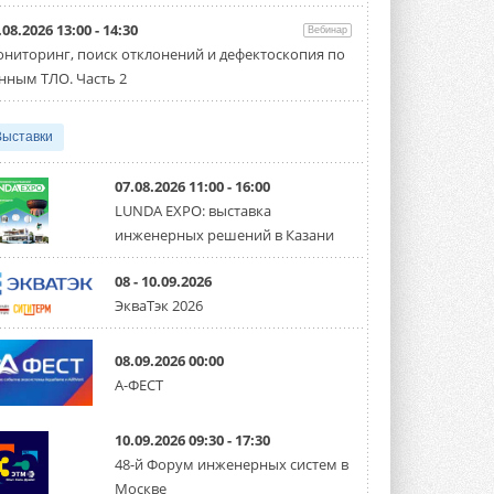
направление систем
охлаждения для ЦОД
.08.2026 13:00 - 14:30
Вебинар
Mitsubishi Electric создаёт в США новую
компанию MEHITS US Inc. ...
ниторинг, поиск отклонений и дефектоскопия по
31 ИЮЛЯ 2026
нным ТЛО. Часть 2
США запретили использование
иностранных инверторов
Выставки
28 июля 2026 года Федеральная
комиссия по связи США (FCC) обновила
свой специальный перечень Covered ...
07.08.2026 11:00 - 16:00
31 ИЮЛЯ 2026
LUNDA EXPO: выставка
инженерных решений в Казани
Уже через месяц в России
можно будет устанавливать
солнечные панели в МКД
08 - 10.09.2026
С 1 сентября снимается запрет на
ЭкваТэк 2026
микрогенерацию в многоквартирных ...
30 ИЮЛЯ 2026
08.09.2026 00:00
Канальные вентиляторы с ЕС-
А-ФЕСТ
двигателями Sysimple TRS EC
Poti
Новинка от Системэйр —
10.09.2026 09:30 - 17:30
прямоугольный канальный ...
30 ИЮЛЯ 2026
48-й Форум инженерных систем в
Москве