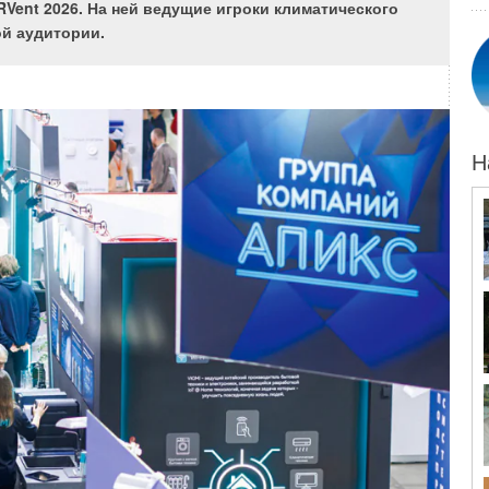
Vent 2026. На ней ведущие игроки климатического
й аудитории.
 которые относятся к типу «включил и работает», сплит-
фицированного монтажа. Воздух или влага в системе
а эксплуатации. Некачественно выполненная вальцовка
и в лучшем случае отключению системы по ошибке, а в
Н
Неправильно проложенный дренаж будет причиной луж
 Заломы на фреоновых трубопроводах напрямую связаны
или наружного блоков. Мы озвучили только малую часть
ут возникнуть из-за его неправильного монтажа. Поэтому
ованным персоналом.
ассматривали ранее [1], поэтому сейчас на этом
ужных блоков
конфигурацию трубопроводов, которые устанавливает
о длине трубопроводов и перепаду высоты между