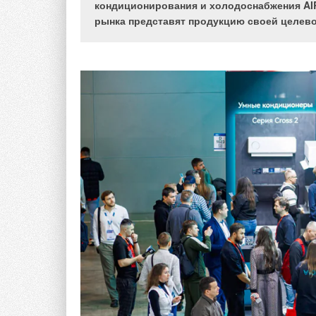
кондиционирования и холодоснабжения AIR
рынка представят продукцию своей целево
В отличие от большинства видов бытовой техники,
системы кондиционирования требуют высококвали
могут «убить» компрессор в течение первого год
медных трубопроводов приводит к утечке фреона 
худшем — к перегреву и поломке компрессора. 
воды под кондиционером и испорченной мебели.
с падением давления и обмерзанием внутреннего 
возможных проблем с кондиционером, которые мог
монтаж должен выполняться только квалифицир
Выбор модели и производительности системы мы р
останавливаться не будем.
Выбор места расположения внутренних и нар
Во-первых, мы должны понимать ограничения на 
производитель оборудования. Это ограничения п
внутренним и наружным блоками (рис. 1).