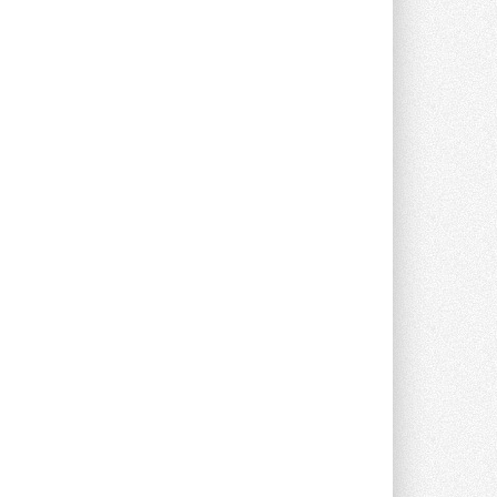
предложение оснащать все новые ...
1
28 ИЮЛЯ 2026
В Подмосковье запустят
производство холодильной
техники и теплообменного
оборудования
Проект реализует компания «ВЕЗА» ...
28 ИЮЛЯ 2026
Ридан объявил о старте продаж
автоматического
балансировочного клапана
Клапан APT‑R3 производится на заводе
в Лешково (Московская область) ...
27 ИЮЛЯ 2026
Шумоглушители собственного
производства от компании
TURKOV
Новая линейка пластинчатых
прямоугольных шумоглушителей ...
27 ИЮЛЯ 2026
Aquatherm Almaty 2026:
ключевая платформа для
развития инженерных систем