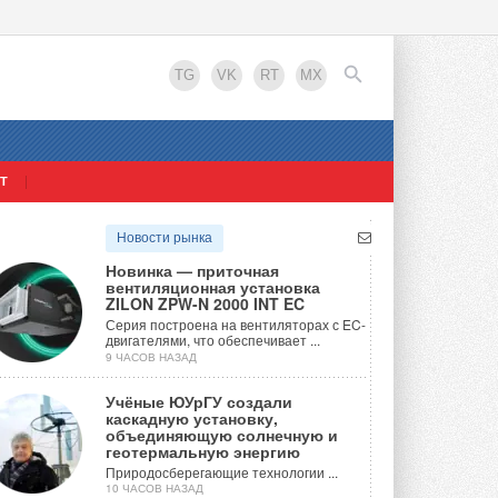
TG
VK
RT
MX
Т
EN
Новости рынка
Новинка — приточная
вентиляционная установка
ZILON ZPW-N 2000 INT EC
Серия построена на вентиляторах с EC-
двигателями, что обеспечивает ...
9 ЧАСОВ НАЗАД
Учёные ЮУрГУ создали
каскадную установку,
объединяющую солнечную и
геотермальную энергию
Природосберегающие технологии ...
10 ЧАСОВ НАЗАД