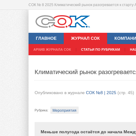
СОК № 8 2025 Климатический рынок разогревается к старту 
Особенности монтажа бытовых и п
новых хладагентах
ГЛАВНОЕ
ЖУРНАЛ СОК
КОМПАН
АРХИВ ЖУРНАЛА СОК
СТАТЬИ ПО РУБРИКАМ
НА
Опубликовано в журнале
СОК №8 | 2025
(стр. 46-
ВиК
Рубрика
:
Климатический рынок разогревается
Кондиционеры промышленные и VRF-системы
Тэги
:
Опубликовано в журнале
СОК №8 | 2025
(стр. 45)
Несмотря на то, что сплит-системы являю
классом оборудования, часто возникают сл
Мероприятия
Рубрика
:
поломке. Переход на новые виды хладагент
R32 — требует новых подходов и изменения
попытались рассмотреть как классические 
Меньше полугода остаётся до начала Меж
накладываемые применением новых хладаг