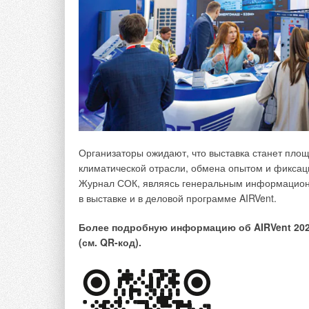
Внутренний блок настенного типа расположен над
от изголовья кровати, поэтому люди не будут нах
Организаторы ожидают, что выставка станет пло
климатической отрасли, обмена опытом и фиксац
Журнал СОК, являясь генеральным информацион
в выставке и в деловой программе AIRVent.
Более подробную информацию об AIRVent 202
(см. QR-код).