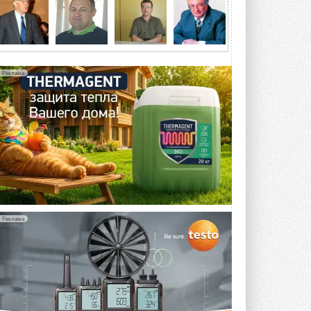
4 АВГУСТА 2026
Тепловые насосы в связке с
солнечной генерацией и
накопителем снижают
потребление на 60%
Реклама
Исследователи из Италии установили ...
4 АВГУСТА 2026
«РУСКЛИМАТ Fest 2026» в Уфе
собрал свыше 700 профи
климатической отрасли
Организатором выступил торгово-
производственный холдинг ...
3 АВГУСТА 2026
«Датарк» испытал модульный
ЦОД с плотностью 54 кВт на
Реклама
стойку
Испытания прошли на собственной
производственной площадке и были ...
3 АВГУСТА 2026
Samsung выпускает VRF-
систему DVM на R32
Линейка включает семь типоразмеров