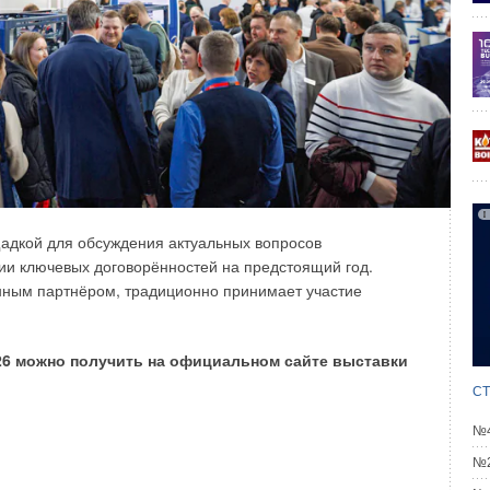
 кроватью. Поток холодного воздуха опускается далеко
одиться в зоне прямого воздействия воздушной струи.
щадкой для обсуждения актуальных вопросов
ии ключевых договорённостей на предстоящий год.
ным партнёром, традиционно принимает участие
6 можно получить на официальном сайте выставки
СТ
№4
№2