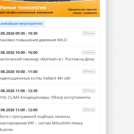
производительностью от 22,4 до 56 кВт.
Суммарная длина трубопроводов ...
3 АВГУСТА 2026
«СиСофт Девелопмент» подвел
Ближайшие мероприятия
итоги конкурса студенческих
проектов «ТИМ-лидеры 2026»
.08.2026 09:30 - 10:30
Вебинар
Новый сезон конкурса «ТИМ-лидеры»
тановки повышения давления WILO
стартует уже в сентябре 2026 года ...
3 АВГУСТА 2026
.08.2026 10:00 - 16:00
Семинар
«Русклимат» укрепляет
актический семинар «MyHeat» в г. Ростов-на-Дону
партнёрство за Уралом
Президент Омского землячества в
.08.2026 10:00 - 11:00
Вебинар
Москве Михаил Тимошенко посетил
Омск с трёхдневным рабочим визитом ...
нденсационные котлы Vaillant 48+ кВт
31 ИЮЛЯ 2026
.08.2026 11:00 - 12:30
Вебинар
Carrier модернизирует
YAL CLIMA Кондиционеры. Обзор ассортимента.
флагманский чиллер AquaEdge
19XR
Чиллер получил новую версию,
.08.2026 11:00 - 12:00
Вебинар
работающую на хладагенте R1234ze ...
бота с программой подбора, нюансы
31 ИЮЛЯ 2026
оектирования VRF – систем Mitsubishi Heavy
Mitsubishi расширяет
dustries