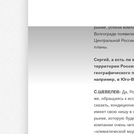
Все это вкупе созд
дистрибьюторов, че
то, что AKIRA срав
рынке, успехи комп
Волгограде появили
Центральной России
планы.
Сергей, а есть ли
территории Росси
географического п
например, в Юго-
C.ШЕВЕЛЕВ:
Да, Ро
же, обращаясь к ис
сказать, кондицион
имеет свою нишу в 
рынке, которую буд
компании очень чет
«климатической мод