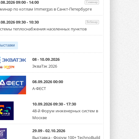
партнёрство за Уралом
.08.2026 09:00 - 14:00
Семинар
Президент Омского землячества в
минар по котлам Immergas в Санкт-Петербурге
Москве Михаил Тимошенко посетил
Омск с трёхдневным рабочим визитом ...
31 ИЮЛЯ 2026
.08.2026 09:30 - 10:30
Вебинар
стемы теплоснабжения населенных пунктов
Carrier модернизирует
флагманский чиллер AquaEdge
19XR
Выставки
Чиллер получил новую версию,
работающую на хладагенте R1234ze ...
31 ИЮЛЯ 2026
08 - 10.09.2026
ЭкваТэк 2026
Mitsubishi расширяет
направление систем
охлаждения для ЦОД
08.09.2026 00:00
Mitsubishi Electric создаёт в США новую
компанию MEHITS US Inc. ...
А-ФЕСТ
31 ИЮЛЯ 2026
10.09.2026 09:30 - 17:30
США запретили использование
иностранных инверторов
48-й Форум инженерных систем в
28 июля 2026 года Федеральная
Москве
комиссия по связи США (FCC) обновила
свой специальный перечень Covered ...
31 ИЮЛЯ 2026
29.09 - 02.10.2026
Выставка - Форум 100+ TechnoBuild