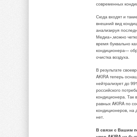
современных конди
Сюда входят и такие
внешний вид кондиц
анализируя послед
Медиа»,можно четк
время буквально к
кондиционера— обр
очистка воздуха.
В результате своев
AKIRA теперь оснащ
нейтрализует до 9
российского потреби
кондиционера. Так в
равных AKIRA по со
кондиционеров, на 
нет.
В связи с Вашим п
упор AKIRA на бы