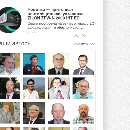
Новинка — приточная
вентиляционная установка
ZILON ZPW-N 2000 INT EC
Серия построена на вентиляторах с EC-
двигателями, что обеспечивает ...
ВЧЕРА
аши авторы
Учёные ЮУрГУ создали
Обновить
Все
каскадную установку,
объединяющую солнечную и
геотермальную энергию
Природосберегающие технологии ...
ВЧЕРА
Для Арктики создали
технологию защиты
ветрогенераторов от аварий
Разработка учитывает влияние
мерзлоты, обледенения и снеговых ...
ВЧЕРА
Гибридный тепловой насос PV/T
с одним общим испарителем
Исследователи предложили
конструкцию двухисточникового ...