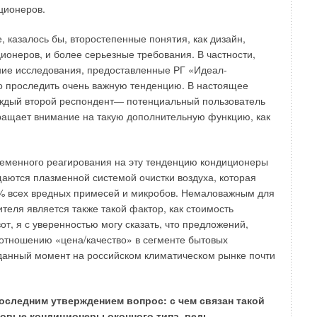
ционеров.
, казалось бы, второстепенные понятия, как дизайн,
ионеров, и более серьезные требования. В частности,
ние исследования, предоставленные РГ «Идеал-
о проследить очень важную тенденцию. В настоящее
аждый второй респондент— потенциальный пользователь
ащает внимание на такую дополнительную функцию, как
ременного реагирования на эту тенденцию кондиционеры
аются плазменной системой очистки воздуха, которая
9% всех вредных примесей и микробов. Немаловажным для
теля является также такой фактор, как стоимость
от, я с уверенностью могу сказать, что предложений,
отношению «цена/качество» в сегменте бытовых
данный момент на российском климатическом рынке почти
оследним утверждением вопрос: с чем связан такой
товые кондиционеры оконного типа, ведь