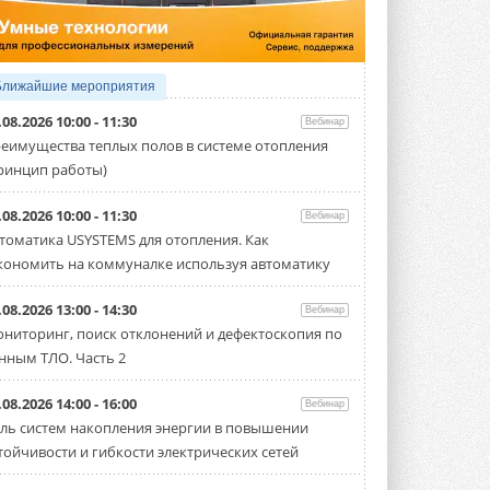
Организатором выступил торгово-
производственный холдинг ...
3 АВГУСТА 2026
«Датарк» испытал модульный
Ближайшие мероприятия
ЦОД с плотностью 54 кВт на
стойку
.08.2026 10:00 - 11:30
Вебинар
Испытания прошли на собственной
еимущества теплых полов в системе отопления
производственной площадке и были ...
ринцип работы)
3 АВГУСТА 2026
Samsung выпускает VRF-
.08.2026 10:00 - 11:30
Вебинар
систему DVM на R32
томатика USYSTEMS для отопления. Как
Линейка включает семь типоразмеров
кономить на коммуналке используя автоматику
производительностью от 22,4 до 56 кВт.
Суммарная длина трубопроводов ...
3 АВГУСТА 2026
.08.2026 13:00 - 14:30
Вебинар
ниторинг, поиск отклонений и дефектоскопия по
«СиСофт Девелопмент» подвел
нным ТЛО. Часть 2
итоги конкурса студенческих
проектов «ТИМ-лидеры 2026»
Новый сезон конкурса «ТИМ-лидеры»
.08.2026 14:00 - 16:00
Вебинар
стартует уже в сентябре 2026 года ...
ль систем накопления энергии в повышении
3 АВГУСТА 2026
тойчивости и гибкости электрических сетей
«Русклимат» укрепляет