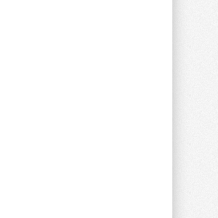
опроса Daikin о восприятии жары ...
28 ИЮЛЯ 2026
CDU производства LG прошёл
валидацию NVIDIA для ИИ-дата-
центров
Компания становится официальным
партнёром NVIDIA по системам ...
28 ИЮЛЯ 2026
В Великобритании предлагают
сделать кондиционирование
обязательным для новостроек
Либеральные демократы внесли
предложение оснащать все новые ...
1
28 ИЮЛЯ 2026
В Подмосковье запустят
производство холодильной
техники и теплообменного
оборудования
Проект реализует компания «ВЕЗА» ...
28 ИЮЛЯ 2026
Ридан объявил о старте продаж
автоматического
балансировочного клапана