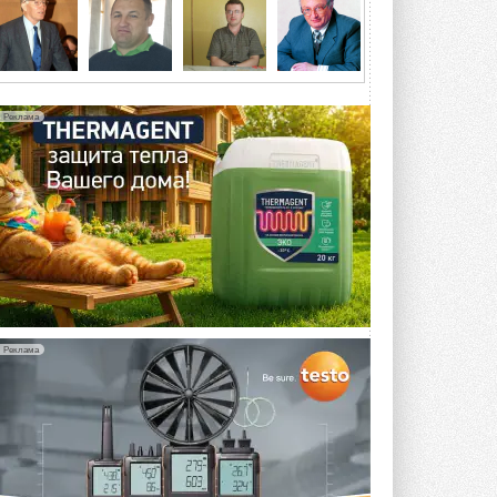
5 АВГУСТА 2026
21-й ежегодный форум
«ЦОД-2026»
Мероприятие пройдет 2-3 сентября в
отеле Radisson Slavyanskaya. Форум
Реклама
посетит более двух тысяч участников ...
5 АВГУСТА 2026
Китайская Shenling представила
линейку тепловых насосов
«воздух-вода» на R290
Серия ThermaX R290 All-In-One
включает три модели ...
4 АВГУСТА 2026
Тепловые насосы в связке с
солнечной генерацией и
Реклама
накопителем снижают
потребление на 60%
Исследователи из Италии установили ...
4 АВГУСТА 2026
«РУСКЛИМАТ Fest 2026» в Уфе
собрал свыше 700 профи
климатической отрасли