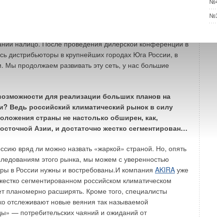
№4
ает воистину тепличные условия для наших
№3
м мы, я думаю, по праву, можем гордиться. Несмотря на
нительно недавно появилась на российском климатическом
ании налицо. После проведения дилерской конференции в
сь дистрибьюторы в крупнейших городах Юга России, в
. Мы продолжаем развивать эту сеть, у нас большие
 возможности для реализации больших планов на
и? Ведь российский климатический рынок в силу
оложения страны не настолько обширен, как,
Восточной Азии, и достаточно жестко сегментирован…
ссию вряд ли можно назвать «жаркой» страной. Но, опять
следованиям этого рынка, мы можем с уверенностью
еры в России нужны и востребованы.И компания
AKIRA
уже
жестко сегментированном российском климатическом
ет планомерно расширять. Кроме того, специалисты
ко отслеживают новые веяния так называемой
ы» — потребительских чаяний и ожиданий от