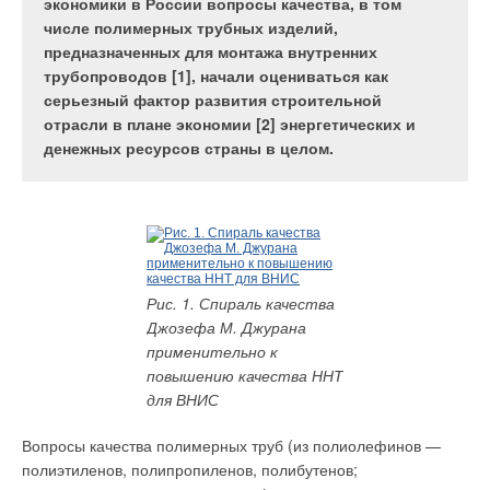
реализацию программ по реконструкции,
подъездного стояка до каждой квартиры на этаже.
экономики в России вопросы качества, в том
зачастую малой нагрузке один котел большой
модернизации и техническому перевооружению, в
Подобная схема позволяет обеспечить
числе полимерных трубных изделий,
мощности будет излишне расходовать топливо,
том числе для выхода на сопоставимые с
эффективно регулируемую систему по каждому
предназначенных для монтажа внутренних
учитывая неоптимальные режимы его работы и
мировыми лидерами показатели деятельности
потребителю с возможностью установки
трубопроводов [1], начали оцениваться как
сниженное при этом значение КПД
приборов индивидуального учета тепла
серьезный фактор развития строительной
отрасли в плане экономии [2] энергетических и
денежных ресурсов страны в целом.
Рис. 1.
Фото 1. Каскадная
Автоматизированная
Коллекторный узел
система малых газовых
система управления
GE550Y17x
котлов
Опыт работы нашей компании и практика реализованных
Рис. 1. Спираль качества
проектов демонстрируют, что одним из перспективных
Коллекторный узел
Джозефа М. Джурана
направлений повышения производственно-технологической
GE550Y18x
применительно к
эффективности организаций водоснабжения и
повышению качества ННТ
водоотведения, является внедрение автоматизированных
для ВНИС
Фото 2. Каскадная
систем управления (АСУ) на базе современных программно-
Коллекторный узел
котельная,
технических разработок, позволяющее существенно
Вопросы качества полимерных труб (из полиолефинов —
GE550Y19x
принадлежащая
улучшить водоснабжение городов и регионов, получить
полиэтиленов, полипропиленов, полибутенов;
Зарайской районной
экономию энергии на подъем, транспортирование и