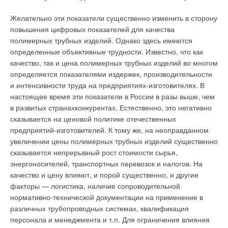
определить следующие целевые показатели внедрения АСУ
на горизонте трех-пяти лет: сокращение объема
Желательно эти показатели существенно изменить в сторону
используемой энергии на 6–8 %; сокращение потерь воды
повышения цифровых показателей для качества
при ее транспортировке на 25–35 %; сокращение расхода
полимерных трубных изделий. Однако здесь имеются
химических реагентов на обработку воды и очистку сточных
определенные объективные трудности. Известно, что как
вод на 6–8 %; сокращение числа технологических
качество, так и цена полимерных трубных изделий во многом
нарушений в системе ВиВ до 50 %.
определяется показателями издержек, производительности
и интенсивности труда на предприятиях-изготовителях. В
В табл. 1 представлены основные целевые показатели АСУ
настоящее время эти показатели в России в разы выше, чем
для трех возможных сценариев: консервативного,
в развитых странахконкурентах. Естественно, это негативно
умеренного, оптимистического. При ориентировочном
сказывается на ценовой политике отечественных
объеме инвестиций в проектирование и внедрение такого
предприятий-изготовителей. К тому же, на неоправданном
рода АСУ от 60 млн руб. (для городов с населением 30–60
увеличении цены полимерных трубных изделий существенно
тыс. человек) до 500 млн руб. (для городов с населением
сказывается непрерывный рост стоимости сырья,
более 1 млн человек), достижение перечисленных выше
энергоносителей, транспортных перевозок и налогов. На
целевых эффектов позволяет говорить о дисконтированном
качество и цену влияют, и порой существенно, и другие
сроке окупаемости проектов внедрения автоматической
факторы — логистика, наличие сопроводительной
системы управления в диапазоне 2,5–3,5 лет с внутренней
нормативно-технической документации на применение в
нормой доходности в два-три раза выше банковского
различных трубопроводных системах, квалификация
процента, что характеризует достаточно высокую
персонала и менеджмента и т.п. Для ограничения влияния
инвестиционную привлекательность внедрения.