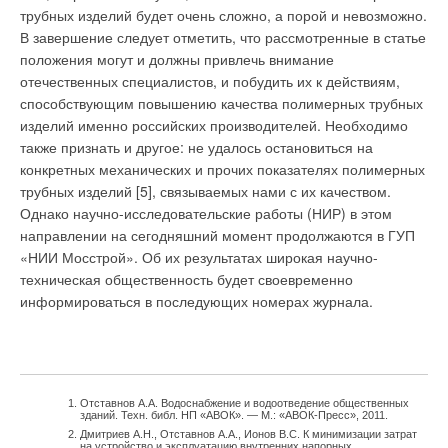
Комментарии
трубных изделий будет очень сложно, а порой и невозможно.
В завершение следует отметить, что рассмотренные в статье
положения могут и должны привлечь внимание
В этой теме еще нет комментариев
отечественных специалистов, и побудить их к действиям,
способствующим повышению качества полимерных трубных
изделий именно российских производителей. Необходимо
Добавить комментарий
также признать и другое: не удалось остановиться на
Ваше имя *
конкретных механических и прочих показателях полимерных
трубных изделий [5], связываемых нами с их качеством.
Однако научно-исследовательские работы (НИР) в этом
Ваш E-mail *
направлении на сегодняшний момент продолжаются в ГУП
«НИИ Мосстрой». Об их результатах широкая научно-
техническая общественность будет своевременно
информироваться в последующих номерах журнала.
Текст комментария
Отставнов А.А. Водоснабжение и водоотведение общественных
зданий. Техн. библ. НП «АВОК». — М.: «АВОК-Пресс», 2011.
Дмитриев А.Н., Отставнов А.А., Ионов B.C. К минимизации затрат
на устройство и эксплуатацию внутренних напорных