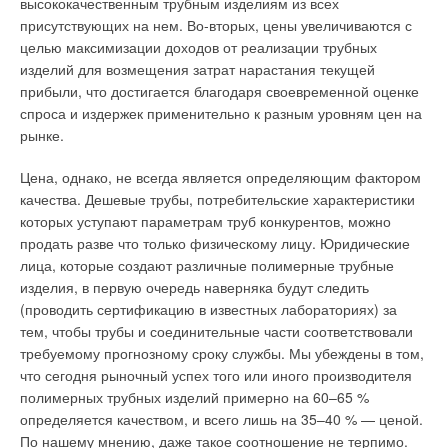
и электроэнергии, производства воды, включая учет
высококачественным трубным изделиям из всех
Добавить комментарий
производственных показателей на всех этапах
присутствующих на нем. Во-вторых, цены увеличиваются с
производства и распределения воды и формирование
целью максимизации доходов от реализации трубных
Уведомления отключены
баланса воды;
Ваше имя *
изделий для возмещения затрат нарастания текущей
учет качественных показателей воды и расчет
Комментарии
прибыли, что достигается благодаря своевременной оценке
усредненного качественного состава воды в резервуарах;
спроса и издержек применительно к разным уровням цен на
расчет технико-экономических показателей — основными
Ваш E-mail *
рынке.
показателями обычно выступают удельная себестоимость
В этой теме еще нет комментариев
и удельная энергоемкость метра кубического, удельный
расход реагентов, коэффициент эффективности
Цена, однако, не всегда является определяющим фактором
использования оборудования и др.;
качества. Дешевые трубы, потребительские характеристики
Текст комментария
Добавить комментарий
моделирование распределительной сети, включая
которых уступают параметрам труб конкурентов, можно
сценарии реального, прогнозируемого и имитационного
продать разве что только физическому лицу. Юридические
Ваше имя *
моделирования состояния сетей — расчет давления воды
лица, которые создают различные полимерные трубные
во всех точках сети, направления ее движения,
изделия, в первую очередь наверняка будут следить
обнаружение возможных утечек, распространение
загрязнений, анализ достаточности поставки воды
(проводить сертификацию в известных лабораториях) за
Ваш E-mail *
каждому из потребителей.
тем, чтобы трубы и соединительные части соответствовали
прогноз потребления воды и оптимизация работы
требуемому прогнозному сроку службы. Мы убеждены в том,
насосного оборудования.
что сегодня рыночный успех того или иного производителя
Текст комментария
полимерных трубных изделий примерно на 60–65 %
Практика внедрения и эксплуатации аналогичных систем
определяется качеством, и всего лишь на 35–40 % — ценой.
согласно рассмотренному выше подходу позволяет
По нашему мнению, даже такое соотношение не терпимо.