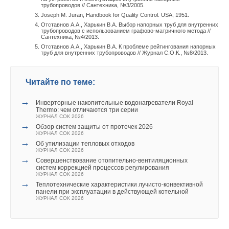
трубопроводов // Сантехника, №3/2005.
Joseph М. Juran, Handbook for Quality Control. USA, 1951.
Отставнов А.А., Харькин В.А. Выбор напорных труб для внутренних
трубопроводов с использованием графово-матричного метода //
Сантехника, №4/2013.
Отставнов А.А., Харькин В.А. К проблеме рейтингования напорных
труб для внутренних трубопроводов // Журнал С.О.К., №8/2013.
Читайте по теме:
→
Инверторные накопительные водонагреватели Royal
Thermo: чем отличаются три серии
ЖУРНАЛ СОК 2026
→
Обзор систем защиты от протечек 2026
ЖУРНАЛ СОК 2026
→
Об утилизации тепловых отходов
ЖУРНАЛ СОК 2026
→
Совершенствование отопительно-вентиляционных
систем коррекцией процессов регулирования
ЖУРНАЛ СОК 2026
→
Теплотехнические характеристики лучисто-конвективной
панели при эксплуатации в действующей котельной
ЖУРНАЛ СОК 2026