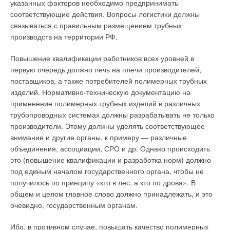
указанных факторов необходимо предпринимать
соответствующие действия. Вопросы логистики должны
связываться с правильным размещением трубных
Читайте по теме:
производств на территории РФ.
→
Обзор систем защиты от протечек 2026
ЖУРНАЛ СОК ИЮНЬ 2026
Повышение квалификации работников всех уровней в
→
Совершенствование отопительно-вентиляционных
первую очередь должно лечь на плечи производителей,
систем коррекцией процессов регулирования
поставщиков, а также потребителей полимерных трубных
ЖУРНАЛ СОК ИЮНЬ 2026
→
Как определить качество хомутов — несколько простых
изделий. Нормативно-техническую документацию на
способов
применение полимерных трубных изделий в различных
ЖУРНАЛ СОК ИЮНЬ 2026
→
трубопроводных системах должны разрабатывать не только
Система Качества РЕХАУ: как цифровые технологии
помогают защитить рынок от подделок
производители. Этому должны уделять соответствующее
ЖУРНАЛ СОК ИЮНЬ 2026
→
внимание и другие органы, к примеру — различные
Термоокислительная деструкция — основной фактор
сокращения срока службы полипропиленовых труб
объединения, ассоциации, СРО и др. Однако происходить
ЖУРНАЛ СОК МАЙ 2026
это (повышение квалификации и разработка норм) должно
под единым началом государственного органа, чтобы не
получилось по принципу «кто в лес, а кто по дрова». В
общем и целом главное слово должно принадлежать, и это
очевидно, государственным органам.
Уведомления отключены
Ибо, в противном случае, повышать качество полимерных