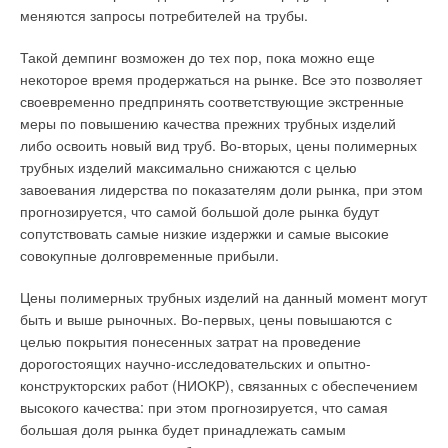
→
Тёплый пол Giacomini — решение в комплекте!
эффективность работы предприятия, а также посредством
меняются запросы потребителей на трубы.
ЖУРНАЛ СОК МАЙ 2026
энергоносителя может достичь 60–65 %, поэтому срок
удобной системы анализа технико-экономических показателей
→
Фильтры и сепараторы шлама Giacomini — обзор
окупаемости инвестиций не превышает трех лет.
предприятия, истории их значения и причин их возникновения
оригинальных решений
своевременно выявлять проблемы в его деятельности и
Такой демпинг возможен до тех пор, пока можно еще
ЖУРНАЛ СОК СЕНТЯБРЬ 2025
оценивать технический и экономический эффект от
некоторое время продержаться на рынке. Все это позволяет
→
принимаемых управленческих решений. Учет реализуется в
Энергосберегающее регулирование приборов
контексте иерархической модели производственных и
отопления с точки зрения Giacomini
своевременно предпринять соответствующие экстренные
Читайте по теме:
распределительных объектов для каждого из уровней
ЖУРНАЛ СОК АПРЕЛЬ 2023
меры по повышению качества прежних трубных изделий
иерархии, что позволяет анализировать причины
→
Серии клапанов Giacomini для регулирования
возникновения текущих и исторических значений
→
либо освоить новый вид труб. Во-вторых, цены полимерных
отопительных приборов
Каскадные котельные как решение для
производственных показателей.
ЖУРНАЛ СОК ДЕКАБРЬ 2022
энергоэффективной модернизации старых систем
трубных изделий максимально снижаются с целью
Система оперативного управления распределительной сетью
→
отопления
Серии балансировочных клапанов Giacomini
— обеспечивает моделирование текущего и прогнозируемого
завоевания лидерства по показателям доли рынка, при этом
ЖУРНАЛ СОК ФЕВРАЛЬ 2026
ЖУРНАЛ СОК АВГУСТ 2022
состояния распределительной сети на базе данных
→
От пола к стене: как компактная альтернатива
геоинформационной системы, планирование потребности в
прогнозируется, что самой большой доле рынка будут
напольным котлам экономит пространство и бюджет
воде, оптимизацию работы насосов, поиск и локализацию
сопутствовать самые низкие издержки и самые высокие
ЖУРНАЛ СОК ЯНВАРЬ 2026
утечек.
→
совокупные долговременные прибыли.
«Могучий» — новое имя на рынке газового
оборудования
В целом, эффективная АСУ способна стабильно
ЖУРНАЛ СОК ЯНВАРЬ 2023
обеспечивать выполнение следующих функций:
Цены полимерных трубных изделий на данный момент могут
→
Социальная газификация: «Мособлгаз»
догазифицировал 2805 населённых пунктов в МО за
быть и выше рыночных. Во-первых, цены повышаются с
Уведомления отключены
полтора года
автоматизированный учет простоев оборудования и
целью покрытия понесенных затрат на проведение
ЖУРНАЛ СОК НОЯБРЬ 2022
Комментарии
периодов его работы с неполной нагрузкой, включая
→
дорогостоящих научно-исследовательских и опытно-
Платить за газ вовремя — удобно!
идентификацию, классификацию и анализ причин
ЖУРНАЛ СОК СЕНТЯБРЬ 2019
конструкторских работ (НИОКР), связанных с обеспечением
простоев оборудования и периодов его работы с такой
В этой теме еще нет комментариев
высокого качества: при этом прогнозируется, что самая
нагрузкой;
большая доля рынка будет принадлежать самым
учет производственных показателей — расхода реагентов