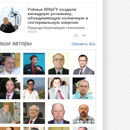
Учёные ЮУрГУ создали
каскадную установку,
объединяющую солнечную и
геотермальную энергию
Природосберегающие технологии ...
ВЧЕРА
аши авторы
Для Арктики создали
Обновить
Все
технологию защиты
ветрогенераторов от аварий
Разработка учитывает влияние
мерзлоты, обледенения и снеговых ...
ВЧЕРА
Гибридный тепловой насос PV/T
с одним общим испарителем
Исследователи предложили
конструкцию двухисточникового ...
5 АВГУСТА 2026
21-й ежегодный форум
«ЦОД-2026»
Мероприятие пройдет 2-3 сентября в
отеле Radisson Slavyanskaya. Форум
посетит более двух тысяч участников ...