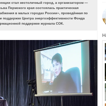
енции стал нестоличный город, а организатором —
ве продукции, помощь клиентам.
ысьва Пермского края состоялась практическая
абжения в малых городах России», проведённая по
и поддержке Центра энергоэффективности Фонда
ормационной поддержке журнала СОК.
Н
р компании «Компенсаторы «Протон-Энергия»
тройства зданий и сооружений в России переживает
ственная экономика. Можете ли вы сказать, что