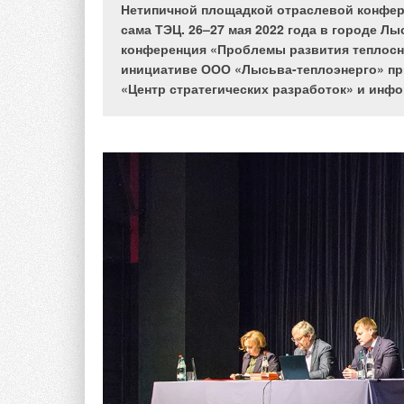
Нетипичной площадкой отраслевой конфер
комплектации объекта при высоком качест
сама ТЭЦ. 26–27 мая 2022 года в городе Л
конференция «Проблемы развития теплосн
инициативе ООО «Лысьва-теплоэнерго» пр
«Центр стратегических разработок» и инф
Олег Хрипач, генеральный директо
В настоящее время сегмент инженерного обус
непростые времена, как, впрочем, и вся отече