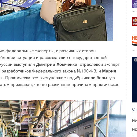
тие федеральные эксперты, с различных сторон
бжении ситуации и рассказавшие о государственной
куссии выступили
Дмитрий Хомченко
, отраслевой эксперт
из разработчиков Федерального закона №190-ФЗ, и
Мария
а». Практически все выступавшие подчёркивали большую
этом признавая, что по различным причинам практическое
СТ
№4
севые сильфонные компенсаторы
№2