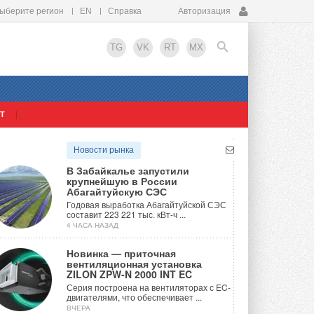
ыберите регион
EN
Справка
Авторизация
TG
VK
RT
MX
Т
EN
Новости рынка
В Забайкалье запустили
крупнейшую в России
Абагайтуйскую СЭС
Годовая выработка Абагайтуйской СЭС
составит 223 221 тыс. кВт-ч ...
4 ЧАСА НАЗАД
Новинка — приточная
вентиляционная установка
ZILON ZPW-N 2000 INT EC
Серия построена на вентиляторах с EC-
двигателями, что обеспечивает ...
ВЧЕРА