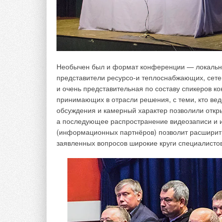
компания «Компенсаторы «Протон-Энергия» во
прочности?
— Да, запас прочности был. В нашей фирме вообщ
с запасом. В частности, к нынешнему кризису ко
Италии мы осуществляем небольшую часть поста
Необычен был и формат конференции — локальная
пока не оказали какого-либо серьёзного влияния 
представители ресурсо-и теплоснабжающих, сете
внешнеполитическую обстановку, машины с компе
и очень представительная по составу спикеров к
Но самое главное, что нам помогло, — открытие 
принимающих в отрасли решения, с теми, кто вед
производство обеспечивает очень активное попол
обсуждения и камерный характер позволили откр
импортируем не более 20 процентов продукции. С
а последующее распространение видеозаписи и 
дальше, тем большее количество компенсаторов 
(информационных партнёров) позволит расширит
заявленных вопросов широкие круги специалистов