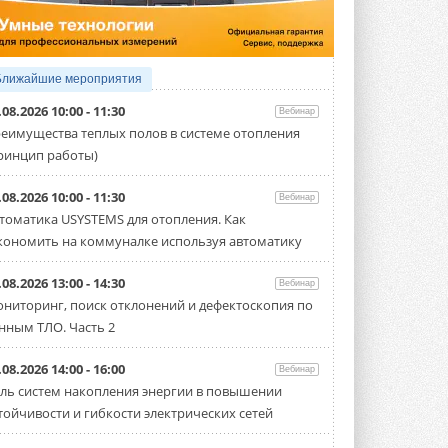
Испытания прошли на собственной
производственной площадке и были ...
3 АВГУСТА 2026
Samsung выпускает VRF-
Ближайшие мероприятия
систему DVM на R32
.08.2026 10:00 - 11:30
Линейка включает семь типоразмеров
Вебинар
производительностью от 22,4 до 56 кВт.
еимущества теплых полов в системе отопления
Суммарная длина трубопроводов ...
ринцип работы)
3 АВГУСТА 2026
«СиСофт Девелопмент» подвел
.08.2026 10:00 - 11:30
Вебинар
итоги конкурса студенческих
томатика USYSTEMS для отопления. Как
проектов «ТИМ-лидеры 2026»
кономить на коммуналке используя автоматику
Новый сезон конкурса «ТИМ-лидеры»
стартует уже в сентябре 2026 года ...
3 АВГУСТА 2026
.08.2026 13:00 - 14:30
Вебинар
ниторинг, поиск отклонений и дефектоскопия по
«Русклимат» укрепляет
нным ТЛО. Часть 2
партнёрство за Уралом
Президент Омского землячества в
Москве Михаил Тимошенко посетил
.08.2026 14:00 - 16:00
Вебинар
Омск с трёхдневным рабочим визитом ...
ль систем накопления энергии в повышении
31 ИЮЛЯ 2026
тойчивости и гибкости электрических сетей
Carrier модернизирует