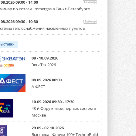
флагманский чиллер AquaEdge
.08.2026 09:00 - 14:00
Семинар
19XR
минар по котлам Immergas в Санкт-Петербурге
Чиллер получил новую версию,
работающую на хладагенте R1234ze ...
31 ИЮЛЯ 2026
.08.2026 09:30 - 10:30
Вебинар
стемы теплоснабжения населенных пунктов
Mitsubishi расширяет
направление систем
охлаждения для ЦОД
Выставки
Mitsubishi Electric создаёт в США новую
компанию MEHITS US Inc. ...
31 ИЮЛЯ 2026
08 - 10.09.2026
ЭкваТэк 2026
США запретили использование
иностранных инверторов
28 июля 2026 года Федеральная
08.09.2026 00:00
комиссия по связи США (FCC) обновила
свой специальный перечень Covered ...
А-ФЕСТ
31 ИЮЛЯ 2026
10.09.2026 09:30 - 17:30
Уже через месяц в России
можно будет устанавливать
48-й Форум инженерных систем в
солнечные панели в МКД
Москве
С 1 сентября снимается запрет на
микрогенерацию в многоквартирных ...
30 ИЮЛЯ 2026
29.09 - 02.10.2026
Выставка - Форум 100+ TechnoBuild