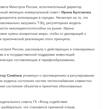
овета Минстроя России, исполнительный директор
нный жилищно-коммунальный совет»
Ирина
Булгакова
иоритета когенерации в городах. Несмотря на то, что
максимально загружать ТЭЦ, регуляторная модель
ости неконкурентоспособны на рынке. Ирина
овне нужны конкретные меры, чтобы от деклараций о
 практической реализации этого принципа.
нстроя России, рассказала о действующих и планируемых
ак и в государственной поддержке инвестиций.
ическую составляющие в тарифообразовании,
тор Семёнов
упомянул о противоречиях в регулировании
тке индекса состояния систем теплоснабжения совместно
енке состояния объектов и принятию обоснованных
юдательного совета ГК «Фонд содействия
разбираться, что становится причиной отказа