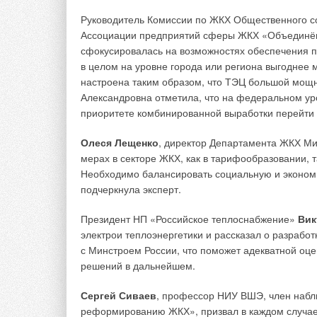
Руководитель Комиссии по ЖКХ Общественного с
Ассоциации предприятий сферы ЖКХ «Объединё
сфокусировалась на возможностях обеспечения пр
в целом на уровне города или региона выгоднее 
настроена таким образом, что ТЭЦ большой мощн
Александровна отметила, что на федеральном ур
приоритете комбинированной выработки перейти к
Олеся Лещенко
, директор Департамента ЖКХ Ми
мерах в секторе ЖКХ, как в тарифообразовании, т
Необходимо балансировать социальную и эконом
подчеркнула эксперт.
Президент НП «Российское теплоснабжение»
Вик
электрои теплоэнергетики и рассказал о разрабо
с Минстроем России, что поможет адекватной оц
решений в дальнейшем.
Сергей Сиваев
, профессор НИУ ВШЭ, член набл
реформированию ЖКХ», призвал в каждом случае 