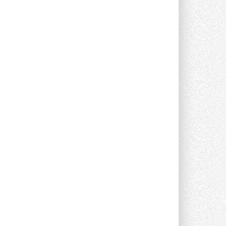
партнёром NVIDIA по системам ...
28 ИЮЛЯ 2026
В Великобритании предлагают
сделать кондиционирование
обязательным для новостроек
Либеральные демократы внесли
предложение оснащать все новые ...
1
28 ИЮЛЯ 2026
В Подмосковье запустят
производство холодильной
техники и теплообменного
оборудования
Проект реализует компания «ВЕЗА» ...
28 ИЮЛЯ 2026
Ридан объявил о старте продаж
автоматического
балансировочного клапана
Клапан APT‑R3 производится на заводе
в Лешково (Московская область) ...
27 ИЮЛЯ 2026
Шумоглушители собственного
производства от компании
TURKOV