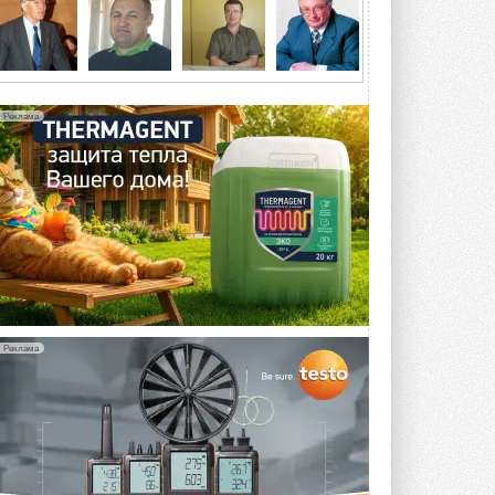
5 АВГУСТА 2026
Китайская Shenling представила
линейку тепловых насосов
«воздух-вода» на R290
Серия ThermaX R290 All-In-One
Реклама
включает три модели ...
4 АВГУСТА 2026
Тепловые насосы в связке с
солнечной генерацией и
накопителем снижают
потребление на 60%
Исследователи из Италии установили ...
4 АВГУСТА 2026
«РУСКЛИМАТ Fest 2026» в Уфе
собрал свыше 700 профи
Реклама
климатической отрасли
Организатором выступил торгово-
производственный холдинг ...
3 АВГУСТА 2026
«Датарк» испытал модульный
ЦОД с плотностью 54 кВт на
стойку