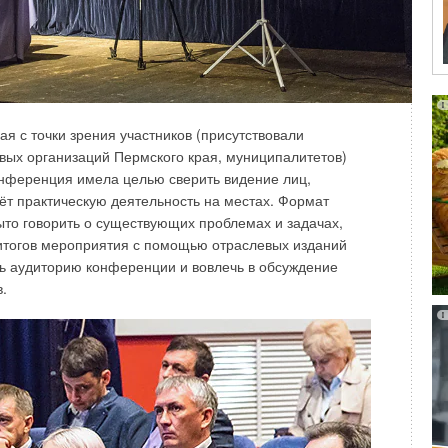
шла в этот кризис с достаточным запасом
е подход такой — стараться делать всё и всегда
мпания подошла с достаточно большим объёмом склада. Из
вок, поэтому текущие форс-мажорные обстоятельства
 с точки зрения участников (присутствовали
на бизнес. К тому же, несмотря на непростую
вых организаций Пермского края, муниципалитетов)
нсаторами из Италии к нам приходили уже неоднократно.
онференция имела целью сверить видение лиц,
собственного производства полного цикла. Именно наше
ёт практическую деятельность на местах. Формат
нение складских запасов. Сегодня из Италии мы
ыто говорить о существующих проблемах и задачах,
оответственно, 80 процентов производим в России. И чем
итогов мероприятия с помощью отраслевых изданий
мы производим самостоятельно.
ь аудиторию конференции и вовлечь в обсуждение
.