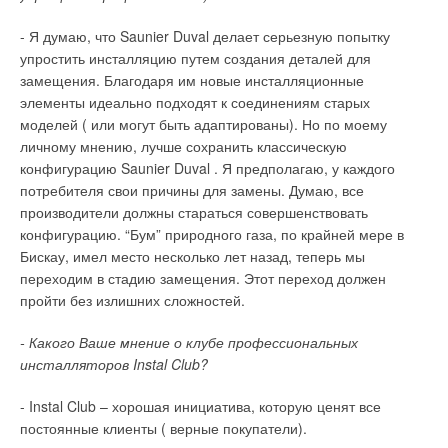
водонагреватели с пустыми фланцевыми отверстиями (до
как правило, будет использоваться труба 22 мм, что
трех), и отдельно предлагает несколько вариантов ТЭНов и
- Я думаю, что Saunier Duval делает серьезную попытку
приведет к перерасходу теплоносителя. Регулирующие
теплообменников, с тем чтобы заказчик самостоятельно
упростить инсталляцию путем создания деталей для
клапаны также имеют определенные размеры с
подобрал необходимый комплект нагревательных элементов
замещения. Благодаря им новые инсталляционные
фиксированной пропускной способностью. Во-вторых,
с нужными характеристиками. Кроме того, многие
элементы идеально подходят к соединениям старых
недостаточно только настроить термостатические клапаны.
универсальные бойлеры большой емкости имеют в верхней
моделей ( или могут быть адаптированы). Но по моему
При малых значениях настройки точность по расходу
части муфту для вспомогательного нагревательного фланца
личному мнению, лучше сохранить классическую
составляет примерно  50%. Чтобы температура в
(обычно 1 ½’’), применяемого дополнительно, для
конфигурацию Saunier Duval . Я предполагаю, у каждого
помещении лежала в диапазоне 1°С, диапазон расхода
равномерного нагрева воды по всему объему бойлера.
потребителя свои причины для замены. Думаю, все
должен быть  10%. Также, малые настройки могут привести
производители должны стараться совершенствовать
к блокировке малых сечений клапана твердыми частицами.
В наш обзор мы включили четыре, на наш взгляд, наиболее
конфигурацию. “Бум” природного газа, по крайней мере в
значимых на российском рынке марки универсальных
Кроме того, как показывает опыт, перепад давления на
Бискау, имел место несколько лет назад, теперь мы
водонагревателей. Это немецкие —
Unitherm
и
Stiebel Eltron
,
термостатическом клапане не должен превышать 20 кПа.
переходим в стадию замещения. Этот переход должен
австрийская —
Austria Email
и норвежская —
OSO
.
При увязке гидравлики, по мере приближения к насосу,
пройти без излишних сложностей.
Последняя производит комбинированные модели,
перепад давления на термостатических клапанах
остальные предлагают комбинируемые.
- Какого Ваше мнение о клубе профессиональных
увеличивается. Если он превышает 20 кПа, то высока
инсталляторов Instal Club?
вероятность возникновения шума в системе.
Комбинируемые бойлеры немецких марок Unitherm и Stiebel
Eltron достаточно схожи между собой конструктивно и
- Instal Club – хорошая инициатива, которую ценят все
При использовании балансировочных клапанов типа STAD,
технологически. Стальной бак — покрытый специальной
постоянные клиенты ( верные покупатели).
STAF каждый стояк или ветвь рассчитывается независимо от