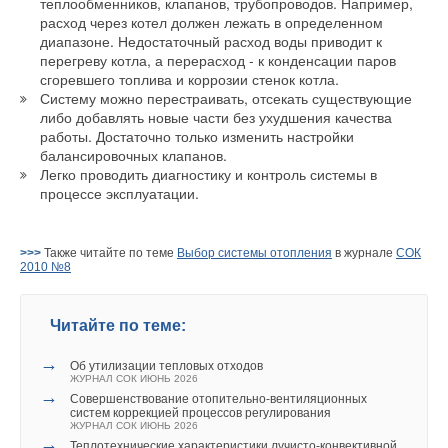
теплообменников, клапанов, трубопроводов. Например,
шарикопрокатом, и покрыты эмалью anticor. Все модели
расход через котел должен лежать в определенном
имеют по два фланцевых отверстия, и одна модель, на 650
диапазоне. Недостаточный расход воды приводит к
л, три. Диаметр фланцевых отверстий зависит от объема и
перегреву котла, а перерасход - к конденсации паров
составляет 210мм (модели 300-400л) или 280мм (модели
сгоревшего топлива и коррозии стенок котла.
600-1000л). В комплект поставки входит термометр и
Систему можно перестраивать, отсекать существующие
либо добавлять новые части без ухудшения качества
антикоррозийный анод. Анод имеет индикатор,
работы. Достаточно только изменить настройки
окрашивающийся в красный цвет, сигнализирующий о
балансировочных клапанов.
необходимости его замены. Бойлеры объемом 600 и 1000 л
Легко проводить диагностику и контроль системы в
поставляются без теплоизоляции. Предохранительные
процессе эксплуатации.
клапаны для всех моделей необходимо заказывать
отдельно. Для установки в комбинируемый водонагреватель
фирма-изготовитель предлагает: фланцы с
>>>
Также читайте по теме
Выбор системы отопления
в журнале
СОК
2010 №8
нагревательными ТЭНами мощностью от 6 до 36 кВт,
теплообменники из оцинкованной двустенной медной трубы,
предназначенные для подключения к котельной установке от
Читайте по теме:
1,3 кв.м (12 кВт) до 2,3 кв.м (17 кВт), и к холодильному
агрегату от 1,25 кв.м (5,5 кВт) до 2,32 кв.м (10 кВт), а также
→
Об утилизации тепловых отходов
ЖУРНАЛ СОК ИЮНЬ 2026
нагревательный элемент для установки на муфту
→
Совершенствование отопительно-вентиляционных
мощностью до 6 кВт. Все электрические нагревательные
систем коррекцией процессов регулирования
элементы предусматривают различную коммутацию
ЖУРНАЛ СОК ИЮНЬ 2026
→
Теплотехнические характеристики лучисто-конвективной