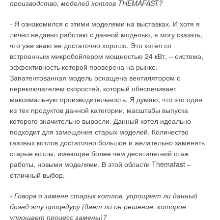
Далеко не все производители водонагревателей имеют в
производство, моделей котлов THEMAFAST?
Зачем нужна балансировка гидравлики системы
своей программе универсальные модели.
отопления (холодоснабжения)
- Я ознакомился с этими моделями на выставках. И хотя я
Особенностью комбинируемых моделей является то, что при
лично недавно работаю с данной моделью, я могу сказать,
Балансировка системы отопления (холодоснабжения)
их подборе, можно отдельно выбрать непосредственно
что уже знаю ее достаточно хорошо. Это котел со
необходима для обеспечения проектных расходов во всех
Уведомления отключены
емкость, а к ней в зависимости от потребностей
встроенным микробойлером мощностью 24 кВт, – система,
частях системы. Она заключается в настройке
Комментарии
подбираются необходимые электрические нагревательные
эффективность которой проверена на рынке.
термостатических клапанов типа V-Exakt и дроссельных
элементы или теплообменники.
Запатентованная модель оснащена вентилятором с
вентилей типа Regulux, измерении и наладке расходов на
В этой теме еще нет комментариев
переключателем скоростей, который обеспечивает
балансировочных клапанах типа STAD, STAF, STAP.
Комбинируемые водонагреватели, как правило, имеют
максимальную производительность. Я думаю, что это один
возможность установки несколько нагревательных
из тех продуктов данной категории, масштабы выпуска
Балансировка гидравлики аналогична балансировке колес
элементов, причем одновременно можно использовать как
Добавить комментарий
которого значительно выросли. Данный котел идеально
автомобиля. Без нее невозможно обеспечить качественную и
теплообменник, так и ТЭН. Объем таких бойлеров обычно не
подходит для замещения старых моделей. Количество
долговечную работу системы.
менее 300 л. Комбинируемый бойлер можно подключать к
Ваше имя *
газовых котлов достаточно большое и желательно заменять
одному или нескольким отопительным котлам (в
Можно ли провести балансировку гидравлики с
старые котлы, имеющие более чем десятилетний стаж
зависимости от количества встроенных теплообменников) и
помощью труб и термостатических клапанов
работы, новыми моделями. В этой области Themafast –
Ваш E-mail *
нагревать воду с помощью электричества в период
отличный выбор.
отключения отопления или качестве дополнительного или
Нет. Во-первых, невозможно точно подобрать требуемый
альтернативного источника нагрева.
размер труб, клапанов. Например, медные трубы
- Говоря о замене старых котлов, упрощает ли данный
выпускаются диаметром 10, 12, 15, 18, 22, 28 и т.д. Если по
брэнд эту процедуру (дает ли он решение, которое
Текст комментария
Большинство производителей поставляют комбинируемые
расчету нужна труба диаметром 20 мм, то ее нет на рынке и,
упрощает процесс замены)?