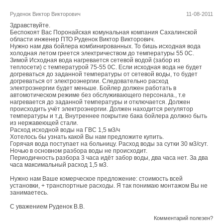
Руденок Виктор Викторович
11-08-2011
Здравствуйте.
Беспокоят Вас Поронайская комунальная компания Сахалинской
области инженер ПТО Руденок Виктор Викторович.
Нужно нам два бойлера комбинированных. То бишь исходная вода
холодная летом греется электричеством до температуры 55 0С.
Зимой Исходная вода нагревается сетевой водой (забор из
теплосети) с температурой 75-55 0С. Если исходная вода не будет
догреваться до заданной температуры от сетевой воды, то будет
догреваться от электроэнергии. Следовательно расход
электроэнергии будет меньше. Бойлер должен работать в
автомотическом режиме без обслуживающего персонала., т.е
нагревается до заданной температуры и отключается. Должен
происходить учёт электроэнергии. Должен находится регулятор
температуры и т.д. Внутреннее покрытие бака бойлера должно быть
из нержавеющей стали.
Расход исходной воды на ГВС 1,5 м3/ч
Хотелось бы узнать какой Вы нам предложите купить.
Горячая вода поступает на больницу. Расход воды за сутки 30 м3/сут.
Ночью в основном разбора воды не происходит.
Периодичность разбора 3 часа идёт забор воды, два часа нет. За два
часа максимальный расход 1,5 м3.
Нужно нам Ваше комерческое предложение: стоимость всей
установки, + транспортные расходы. Я так понимаю монтажом Вы не
занимаетесь.
С уважением Руденок В.В.
Комментарий полезен?