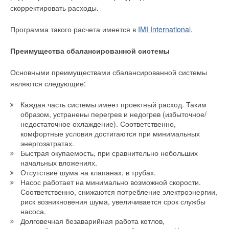
предохранительный клапан, полиуретановая (Oso Комби)
скорректировать расходы.
или минеральная (Oso Макси Комби) теплоизоляция,
смесительный клапан (Oso Комби), алюминиевый анод для
Программа такого расчета имеется в
IMI International
.
дополнительной защиты при использовании воды с
повышенным содержанием хлора (Oso Комби),
Преимущества сбалансированной системы
электрокабель с евроштекером (Oso Комби). В серии Oso
Комби мощность ТЭНа неизменна и составляет 2-3 кВт,
Основными преимуществами сбалансированной системы
площадь и мощность теплообменника, в зависимости от
являются следующие:
объема, составляет от 0,3 кв.м. (9,3 кВт) до 0,7 кв.м. (21,5
кВт). В серии Oso Макси Комби мощность электрического
Каждая часть системы имеет проектный расход. Таким
нагревательного элемента можно заказать от 5 до 60 кВт, а
образом, устранены перегрев и недогрев (избыточное/
площадь теплообменника варьируется от 1 до 18 кв.м.
недостаточное охлаждение). Соответственно,
комфортные условия достигаются при минимальных
энергозатратах.
Stiebel Eltron
Быстрая окупаемость, при сравнительно небольших
начальных вложениях.
Немецкий производитель Stiebel Eltron, предлагающий на
Отсутствие шума на клапанах, в трубах.
российском рынке большой ассортимент приборов для
Насос работает на минимально возможной скорости.
водонагрева, выпускает комбинируемые водонагреватели
Соответственно, снижаются потребление электроэнергии,
серии SB емкостью от 300 до 1000 л. Внутренний баки этих
риск возникновения шума, увеличивается срок службы
насоса.
водонагревателей изготовлен из стали, предварительно
Долговечная безаварийная работа котлов,
очищенной по природосберегающей технологии