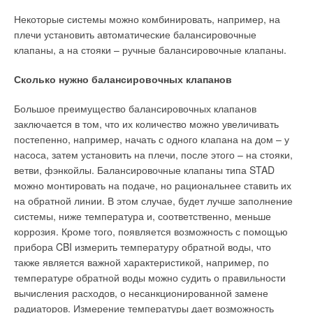
Oso
Некоторые системы можно комбинировать, например, на
плечи установить автоматические балансировочные
Один из старейших производителей, норвежская фирма Oso,
клапаны, а на стояки – ручные балансировочные клапаны.
выпускает комбинированные водонагреватели серий Комби
и Макси Комби. В отличие от всех других производителей,
Сколько нужно балансировочных клапанов
OSO поставляет изготовленные по заказу клиента
комбинированные бойлеры, уже укомплектованные одной
Большое преимущество балансировочных клапанов
группой электрических ТЭНов и одним теплообменником из
заключается в том, что их количество можно увеличивать
нержавеющей стали для подключения к котлу, тепловому
постепенно, например, начать с одного клапана на дом – у
насосу, паровому или солнечному отоплению. У OSO
насоса, затем установить на плечи, после этого – на стояки,
несравнимо большая возможность выбора объема
ветви, фэнкойлы. Балансировочные клапаны типа STAD
максимально до 9600 л.! (Правда, трудно представить, как
можно монтировать на подаче, но рациональнее ставить их
транспортировать и перемещать внутри зданий баки таких
на обратной линии. В этом случае, будет лучше заполнение
объемов.) Внутренний бак в моделях до 1000 л изготовлен
системы, ниже температура и, соответственно, меньше
из ферритовой нержавеющей стали, содержащей ниобий-
коррозия. Кроме того, появляется возможность с помощью
титановый сплав, стабилизированный молибденом с 18%
прибора CBI измерить температуру обратной воды, что
хрома. При изготовлении емкости фирма Oso использует
также является важной характеристикой, например, по
особую технологию сварки. В моделях от 1480 до 9600 л
температуре обратной воды можно судить о правильности
водонагревательная емкость сделана из стали с медным
вычисления расходов, о несанкционированной замене
покрытием. В комплект поставки входит также
радиаторов. Измерение температуры дает возможность