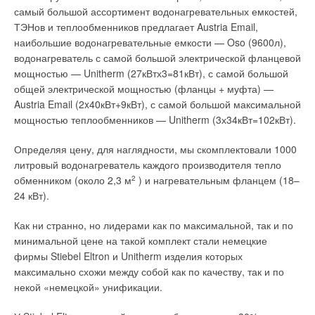
самый большой ассортимент водонагревательных емкостей,
ТЭНов и теплообменников предлагает Austria Email,
наибольшие водонагревательные емкости — Oso (9600л),
водонагреватель с самой большой электрической фланцевой
мощностью — Unitherm (27кВтх3=81кВт), с самой большой
общей электрической мощностью (фланцы + муфта) —
Austria Email (2x40кВт+9кВт), с самой большой максимальной
мощностью теплообменников — Unitherm (3х34кВт=102кВт).
Определяя цену, для наглядности, мы скомплектовали 1000
литровый водонагреватель каждого производителя тепло
обменником (около 2,3 м
2
) и нагревательным фланцем (18–
24 кВт).
Как ни странно, но лидерами как по максимальной, так и по
минимальной цене на такой комплект стали немецкие
фирмы Stiebel Eltron и Unitherm изделия которых
максимально схожи между собой как по качеству, так и по
некой «немецкой» унификации.