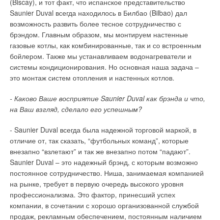
(Biscay), и тот факт, что испанское представительство
наиболее оптимальным выбором.
Успешному продвижению продукции INKA fixing systems
Austria Email
Saunier Duval всегда находилось в Билбао (Bilbao) дал
способствует высокое качество изделий, возможность их
возможность развить более тесное сотрудничество с
Однако если речь идет о реконструкции однотрубной
многократного применения в большом диапазоне нагрузки,
брэндом. Главным образом, мы монтируем настенные
системы, то рекомендуется монтировать на подаче в
использование в различных областях строительства,
газовые котлы, как комбинированные, так и со встроенным
Водонагревательные
радиатор клапаны Heimeier с пониженным гидравлическим
долговечность и механическая прочность, простота и
бойлером. Также мы устанавливаем водонагреватели и
емкости Oso
сопротивлением. При этом следует установить байпас,
лёгкость монтажа. В ассортименте производимой продукции
системы кондиционирования. Но основная наша задача –
чтобы не перекрывать стояк полностью.
представлены:
это монтаж систем отопления и настенных котлов.
Принадлежности Oso
Какие термостатические клапаны лучше использовать
стандартные и усиленные металлические хомуты с
- Каково Ваше восприятие Saunier Duval как брэнда и что,
резиновым профилем EPDM, который позволяет снизить
на Ваш взгляд, сделало его успешным?
Все термостатические клапаны для двухтрубных систем
уровень шума до 15 дб в соответствии с DIN 4109,
Теплообменники Oso
можно разделить на две группы: с предварительной
уменьшить вибрации и частично уменьшить тепловые
- Saunier Duval всегда была надежной торговой маркой, в
расширения. Хомуты разделяются и по способу
настройкой и без нее. Если использовать клапаны без
крепления к поверхностям: с гайкой, с отверстием, с
отличие от, так сказать, “футбольных команд”, которые
предварительной настройки, то в большинстве случаев все
Электрические ТЭНы Oso
шурупом, с гайкой под шпильку-шуруп для
внезапно “взлетают” и так же внезапно потом “падают”.
радиаторы на стояке будут иметь примерно одинаковый
горизонтального крепления в стену, с двумя гайками. Для
Saunier Duval – это надежный брэнд, с которым возможно
расход теплоносителя, в то время как он должен
защиты от коррозии все элементы гальванизированы.
постоянное сотрудничество. Ниша, занимаемая компанией
устанавливаться в зависимости от мощности радиатора, а
Толщина покрытия 8-10 микрон.
на рынке, требует в первую очередь высокого уровня
Водонагревательные
точнее от теплопотерь помещения, которые необходимо
хомуты металлические подвесные для спринклерных
профессионализма. Это фактор, принесший успех
емкости Stiebel Eltron
компенсировать. На рис. 1 и в таблице хорошо видна
систем и систем пожаротушения с гальванопокрытием 8-
10 микрон.
компании, в сочетании с хорошо организованной службой
зависимость теплоотдачи радиатора от расхода
различные анкеры: забивной, высокой нагрузки, клиновой,
продаж, рекламным обеспечением, постоянным наличием
теплоносителя и получаемая в результате температура