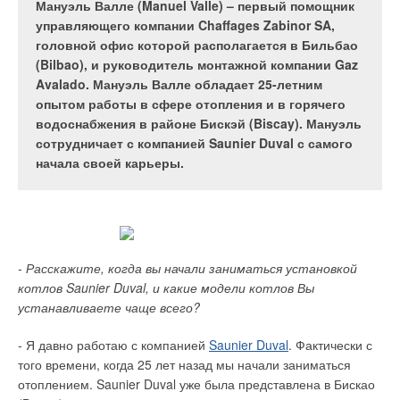
оптимальное, а иногда и единственно возможное
Мануэль Валле (Manuel Valle) – первый помощник
охлаждаясь при прохождении через первый
требования к крепежным элементам и системам.
инженерное решение при проектировании систем
управляющего компании Chaffages Zabinor SA,
радиатор, попадает в следующий. Таким образом,
Жизненно важную роль играет надежность и
горячего водоснабжения зданий.
головной офис которой располагается в Бильбао
с целью обеспечения требуемой температуры
долговечность крепления, а экономическая
(Bilbao), и руководитель монтажной компании Gaz
возникает необходимость в увеличении размеров
эффективность применения специализированных
Avalado. Мануэль Валле обладает 25-летним
последних радиаторов. Кроме того, такие системы
крепежных материалов достигается за счет
опытом работы в сфере отопления и в горячего
плохо регулируются, термостатические клапаны
простоты и скорости монтажа.
водоснабжения в районе Бискэй (Biscay). Мануэль
работают в режиме «открыто-закрыто». Еще
Водонагревательные
сотрудничает с компанией Saunier Duval с самого
одним недостатком однотрубных систем является
емкости Austria Email
начала своей карьеры.
повышение температуры обратной воды при
закрытии термостатических клапанов, что
недопустимо при централизованном
Современные крепежные материалы и конструкции
Принадлежности Austria
теплоснабжении.
представляют собой широчайший спектр наименований и
Email
типоразмеров для монтажа всех видов инженерных систем и
- Расскажите, когда вы начали заниматься установкой
коммуникаций. Сегодня на Российском рынке представлен
котлов Saunier Duval, и какие модели котлов Вы
огромный ассортимент крепежных материалов в широком
устанавливаете чаще всего?
Теплообменники Austria
диапазоне цен, которые зависят от "известности" имени
Email
производителя и качества материала. Продукция компании
- Я давно работаю с компанией
Saunier Duval
. Фактически с
INKA
fixing systems – это оптимальное сочетание цены и
того времени, когда 25 лет назад мы начали заниматься
качества.
отоплением. Saunier Duval уже была представлена в Бискао
Двухтрубная система отопления на сегодня является
Электрические ТЭНы