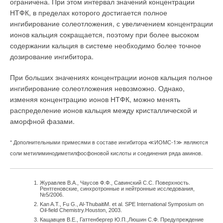
→
ограничена. При этом интервал значений концентрации
Колодец XXI века
ЖУРНАЛ СОК МАРТ 2021
НТФК, в пределах которого достигается полное
→
Международный концерн KSB - 150 лет опыта,
ингибирование солеотложения, с увеличением концентрации
изобретений и инноваций
ЖУРНАЛ СОК 2021
ионов кальция сокращается, поэтому при более высоком
содержании кальция в системе необходимо более точное
дозирование ингибитора.
При больших значениях концентрации ионов кальция полное
ингибирование солеотложения невозможно. Однако,
Уведомления отключены
изменяя концентрацию ионов НТФК, можно менять
распределение ионов кальция между кристаллической и
Комментарии
аморфной фазами.
В этой теме еще нет комментариев
* Дополнительными примесями в составе ингибитора ≪ИОМС-1≫ являются
соли метилиминодиметилфосфоновой кислоты и соединения ряда аминов.
Добавить комментарий
Журавлев В.А., Чаусов Ф.Ф., Савинский С.С. Поверхность.
Ваше имя *
Рентгеновские, синхротронные и нейтронные исследования,
№5/2006.
Kan A.T., Fu G., Al-ThubaitiM. et al. SPE International Symposium on
Oil-field Chemistry.Houston, 2003.
Кащавцев В.Е., Гаттенбергер Ю.П.,Люшин С.Ф. Предупреждение
Ваш E-mail *