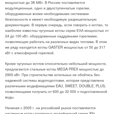
осуществить использование аэротенков с технологическими
мощностью до 38 МВт. В Россию поставляются
паузами, так называемых SBR-реакторов. Именно такие
Сечение твердой фазы (относительная доля твердой фазы в
модуляционные, одно и двухступенчатые горелки,
реакторы и применяются в системах «ЮБАС». Их
общем объеме системы) вычисляли по формуле: S = (1 –
оборудованные всеми необходимыми системами
достоинства позволили значительно расширить список
ν
)C
/C
, где C
= 29000 моль/м
3
— молярная
безопасности и имеют необходимую разрешительную
Ca
Ca
Ca,S
Ca,S
биохимических реакций, протекающих в одном и том же
концентрация кальция в твердой фазе, определенная по
документацию. В первую очередь, если говорить о котлах, то
объеме аэротенка. К тому же увеличение эффективности
результатам рентгеноструктурного анализа. Полученная в
наиболее известны чугунные котлы серии ЕХА мощностью от
очистки при применении SBR-реакторов гарантирует
результате серии экспериментов зависимость S = f
24 до 100 кВт, оборудованные наддувными горелками,
значительное сокращение объемов и размеров очистных
(N
)графически представлена на рис. 1 (синие точки).
позволяющие работать на различных видах топлива. В этом
m
сооружений.
же ряду находятся котлы GASTER мощностью от 50 до 317
Таким образом, немонотонный характер исследуемой
кВт с атмосферной горелкой.
Эта технология в том или ином виде уже более 15 лет
зависимости объективно подтверждается экспериментом и
применяется в аэротенках многих зарубежных стран под
требует соответствующего теоретического объяснения.
Кроме чугунных котлов относительно небольшой мощности,
названием SBR-технологии. В начале 2006 г. компанией
Структуру образующихся твердых фаз исследовали
предлагаются стальные котлы MEGA PREX мощностью до
запатентована новая технология «ЮБАС-БИОН» на основе
методами электронной микроскопии и
2900 кВт. При строительстве котельных не обойтись без
SBR-аэротенков, ее основным продуктом и является
рентгендифрактометрии. Электронно-микроскопическое
надежной системы водоподготовки, которая представлена
саморегулирующая гидродинамическая система (СГД-
исследование осуществляли при помощи растрового
различными модификациями EAU, SWEET, DOUBLE, PLUS,
система). В отличие от ранее выпускавшихся фирмой
электронного микроскопа РЭМ-100У в интервале увеличений
позволяющими получить от 600 до 32 000 л подготовленной
установок, новое оборудование оснащено дополнительной
от x1000 до x20000. На рис. 2 приводятся микрофотографии
воды.
пятой ступенью очистки, в нем кардинально изменена и
с увеличением x2000 и x5000. На рис. 2, а, б приведены
упрощена система автоматики.
электронные микрофотографии структуры твердой фазы,
Начиная с 2005 г. на российский рынок поставляются
находящейся в равновесии с раствором, содержащим
настенные котлы различных модификаций серии Xilo