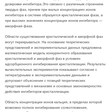
хозяйства, экономическая оценка воды как товара, а
дозировки ингибитора.Это связано с различным строением
водоотведения как услуги, экономические и правовые
твердых фаз, причем при малых концентрациях ионов
вопросы использования поверхностных и подземных вод.
ингибитора в системе образуется кристаллическая фаза, а
при высоких значениях концентрации ионов ингибитора —
Особое место в программе Конгресса заняла
конференция
аморфная фаза.
«Вода и здоровье»
. На ней были рассмотрены весьма
важные для многих стран меры предотвращения,
Области существования кристаллической и аморфной фаз
ограничения и сокращения распространения заболеваний,
могут перекрываться. На основании теоретических
связанных с водным фактором, правовые и нормативные
представлений и экспериментальных данных предложена
вопросы, роль социально-гигиенического мониторинга,
математическая модель конкурентного образования
методологии технологий определения риска для здоровья.
кристаллической и аморфной фаз в условиях
адсорбционного ингибирования кристаллизации. Результаты
вычислительных экспериментов показывают согласие с
Читайте по теме:
литературными и экспериментальными данными и
допускают объяснение с позиций теоретических
→
«Золотая» котельная
ЖУРНАЛ СОК ОКТЯБРЬ 2021
представлений о механизме и основных закономерностях
→
Решения Grundfos для водоснабжения малоэтажного
действия ингибиторов кристаллизации.
жилья
ЖУРНАЛ СОК МАЙ 2021
→
Обзор изменений законодательства за февраль-март
Область концентрации ионов кальция, в пределах которой
2021 года
возможно полное ингибирование солеотложения,
ЖУРНАЛ СОК АПРЕЛЬ 2021