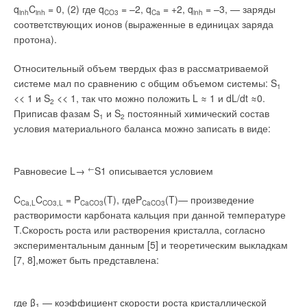
(скорость фильтрации В520-13 и В520-14— 25 л/мин, а
q
C
= 0, (2) где q
= –2, q
= +2, q
= –3, — заряды
inh
inh
CO3
Ca
inh
В150ПЛЮС— 10 л/мин) может использоваться не только в
соответствующих ионов (выраженные в единицах заряда
квартире или коттедже, но и там, где чистая вода нужна
протона).
быстро и в больших количествах — в столовых, кафе,
детских садах и школах. На секционных заседаниях и других
Относительный объем твердых фаз в рассматриваемой
мероприятиях конгресса были доложены и обсуждены более
системе мал по сравнению с общим объемом системы: S
1
650 докладов и сообщений.
<< 1 и S
<< 1, так что можно положить L ≈ 1 и dL/dt ≈0.
2
Приписав фазам S
и S
постоянный химический состав
1
2
В Программе ЭКВАТЭК ’2006 сохранена главная
условия материального баланса можно записать в виде:
особенность предыдущих форумов — комплексный
междисциплинарный подход к оценке состояния водных
ресурсов, проблем водоснабжения и водоотведения,
Равновесие L→
←
S1 описывается условием
мониторинга, экономико-правовых вопросов водного
C
C
= P
(T), гдеP
(T)— произведение
сектора, влияния водного фактора на условия жизни и
Ca,L
CO3,L
CaCO3
CaCO3
растворимости карбоната кальция при данной температуре
здоровье населения. При этом на обсуждение вынесены
T.Скорость роста или растворения кристалла, согласно
наиболее существенные с практической точки зрения
экспериментальным данным [5] и теоретическим выкладкам
вопросы.
[7, 8],может быть представлена:
Именно эти особенности подразумевает девиз
ЭКВАТЭК’2006 — «Вода и качество». Имеется в виду
где β
— коэффициент скорости роста кристаллической
качество научных и практических разработок, технико-
1