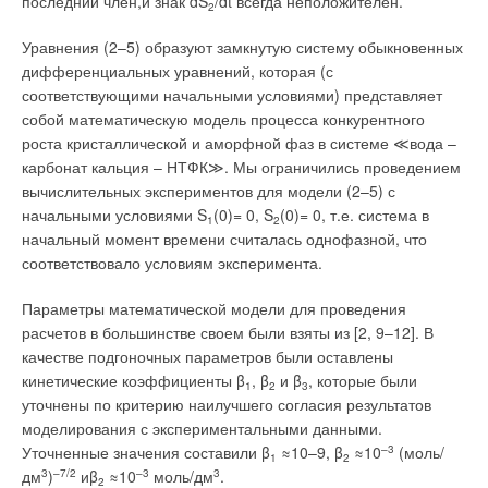
последний член,и знак dS
/dt всегда неположителен.
водопроводно-канализационном хозяйстве», конференцией
2
«Трубопроводные системы коммунальной инфраструктуры»,
Уравнения (2–5) образуют замкнутую систему обыкновенных
семинаром «Водоподготовка и водно-химические режимы в
дифференциальных уравнений, которая (с
энергетике») рассмотрен широкий круг вопросов, связанных
соответствующими начальными условиями) представляет
с новыми техническими и технологическими решениями на
собой математическую модель процесса конкурентного
этих направлениях.
роста кристаллической и аморфной фаз в системе ≪вода –
карбонат кальция – НТФК≫. Мы ограничились проведением
На конгрессе представлены результаты научных
вычислительных экспериментов для модели (2–5) с
исследований перспективных технологий водоподготовки,
начальными условиями S
(0)= 0, S
(0)= 0, т.е. система в
очистки сточных вод и обработки осадка, многие из которые
1
2
начальный момент времени считалась однофазной, что
уже реализованы на крупнейших объектах. Обсуждено
соответствовало условиям эксперимента.
состояние и перспективы развития этих важных сфер
водохозяйственной деятельности в различных отраслях, их
Параметры математической модели для проведения
технологическое, техническое, правовое, нормативное и
расчетов в большинстве своем были взяты из [2, 9–12]. В
информационное обеспечение, реагенты, материалы и
качестве подгоночных параметров были оставлены
оборудование, вопросы автоматизации и диспетчеризации,
кинетические коэффициенты β
, β
и β
, которые были
особенности эксплуатации и ремонта трубопроводных
1
2
3
уточнены по критерию наилучшего согласия результатов
систем.
моделирования с экспериментальными данными.
Уточненные значения составили β
≈10–9, β
≈10
–3
(моль/
По своей общей направленности к этому разделу относится
1
2
дм
3
)
–7/2
иβ
≈10
–3
моль/дм
3
.
специализированная конференция Международной водной
2