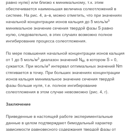
равно нулю) или близко к минимальному, т.к. этим
профессора Кееса Бюйсмана представила последние
обеспечивается наименьшая величина солеотложений в
инновации в обработке осадков в докладе «Разрушение
системе. На рис. 4, а–в, можно отметить, что при значениях
осадка с помощью червей». К
разделу «Мониторинг»
начальной концентрации ионов кальция до 5 моль/м
3
относятся секция «Мониторинг водных объектов» и
минимальное значение сечения твердой фазы S равно
конференция «Методы анализа и контроля качества воды».
нулю, следовательно, в этих случаях возможно полное
ингибирование процесса солеотложения.
При этом основная направленность секции — мониторинг
водных объектов как база для управления использованием и
По мере повышения начальной концентрации ионов кальция
охраной водных объектов и их водных ресурсов. Раздел, где
от 1 до 5 моль/м
3
диапазон значений N
, в котором S = 0,
сосредоточены
организационные проблемы,
M
сужается. При моль/м
3
интервал оптимальных значений Nm
экономические и правовые вопросы
, представлен
стягивается в точку. При больших значениях концентрации
секцией «Управление водными ресурсами. Экономика и
ионов кальция минимальное значение сечения твердой
право в сфере водопользования» и конференцией
фазы больше нуля, т.е. полное ингибирование
«Инвестиции, экономика и управление в ВКХ.
солеотложения в этом случае невозможно (рис. 4, г).
Реорганизация водоканалов». Здесь рассмотрены
Заключение
злободневные вопросы государственного управления
водными ресурсами и водным хозяйством, предоставление
Приведенные в настоящей работе экспериментальные
прав водопользования, изменение организационноправовых
данные в целом подтверждают бимодальный характер
форм предприятий водопроводно-канализационного
зависимости равновесного содержания твердой фазы от