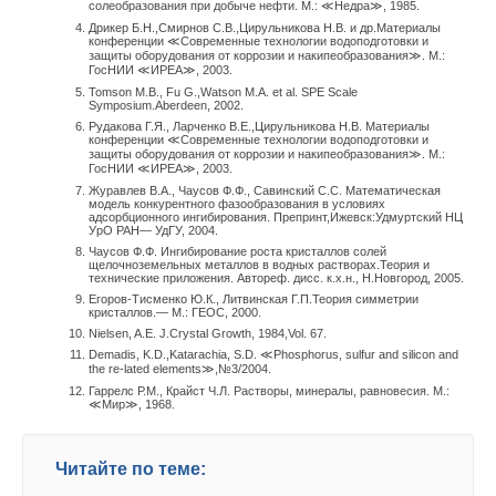
солеобразования при добыче нефти. М.: ≪Недра≫, 1985.
Дрикер Б.Н.,Смирнов С.В.,Цирульникова Н.В. и др.Материалы
конференции ≪Современные технологии водоподготовки и
защиты оборудования от коррозии и накипеобразования≫. М.:
ГосНИИ ≪ИРЕА≫, 2003.
Текст комментария
Tomson M.B., Fu G.,Watson M.A. et al. SPE Scale
Symposium.Aberdeen, 2002.
Рудакова Г.Я., Ларченко В.Е.,Цирульникова Н.В. Материалы
конференции ≪Современные технологии водоподготовки и
защиты оборудования от коррозии и накипеобразования≫. М.:
ГосНИИ ≪ИРЕА≫, 2003.
Журавлев В.А., Чаусов Ф.Ф., Савинский С.С. Математическая
модель конкурентного фазообразования в условиях
адсорбционного ингибирования. Препринт,Ижевск:Удмуртский НЦ
УрО РАН— УдГУ, 2004.
Чаусов Ф.Ф. Ингибирование роста кристаллов солей
щелочноземельных металлов в водных растворах.Теория и
технические приложения. Автореф. дисс. к.х.н., Н.Новгород, 2005.
Егоров-Тисменко Ю.К., Литвинская Г.П.Теория симметрии
кристаллов.— М.: ГЕОС, 2000.
Nielsen, A.E. J.Crystal Growth, 1984,Vol. 67.
Demadis, K.D.,Katarachia, S.D. ≪Phosphorus, sulfur and silicon and
the re-lated elements≫,№3/2004.
Гаррелс Р.М., Крайст Ч.Л. Растворы, минералы, равновесия. М.:
≪Мир≫, 1968.
Читайте по теме: