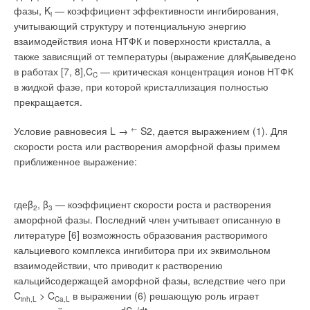
фазы, K
— коэффициент эффективности ингибирования,
технологических решений, аппаратуры, оборудования,
i
учитывающий структуру и потенциальную энергию
информационного обеспечения и т.п. В соответствии с этим
взаимодействия иона НТФК и поверхности кристалла, а
было выстроено и конкретное содержание планируемых
также зависящий от температуры (выражение дляK
выведено
мероприятий конгресса.
Раздел «Водные ресурсы»
i
в работах [7, 8],C
— критическая концентрация ионов НТФК
представлен секциями «Ресурсы, качество, использование и
C
в жидкой фазе, при которой кристаллизация полностью
охрана поверхностных вод» и «Ресурсы, качество,
прекращается.
использование и охрана подземных вод».
Условие равновесия L →
←
S2, дается выражением (1). Для
Он охватывает проблемы оценки количества, качества
скорости роста или растворения аморфной фазы примем
водных ресурсов в XXI в., допустимых пределов их
приближенное выражение:
использования, влияния глобальных климатических
изменений, вопросы построения прогнозов, оценку
эффективности бассейнового принципа, территориального
гдеβ
, β
— коэффициент скорости роста и растворения
перераспределения водных ресурсов, создания и
2
3
аморфной фазы. Последний член учитывает описанную в
эксплуатации водохранилищ.
литературе [6] возможность образования растворимого
кальциевого комплекса ингибитора при их эквимольном
В разделе «Водоснабжение и водоотведение»
взаимодействии, что приводит к растворению
(представленном секциями «Водоснабжение»,
кальцийсодержащей аморфной фазы, вследствие чего при
«Водоотведение и очистка сточных вод», «Автоматизация,
C
> C
в выражении (6) решающую роль играет
энергоресурсосбережение, информационные технологии в
inh,L
Ca,L