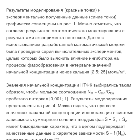
Ассоциации (IWA) «Обработка и утилизация осадков сточных
Результаты моделирования (красные точки) и
вод», проведенная в рамках конгресса, а также семинары
экспериментально полученные данные (синие точки)
«Энергоинформационные технологии водообработки:
графически совмещены на рис. 1. Можно отметить, что
физика явлений и биологические свойства» и
согласие результатов математического моделирования с
«Бутилирование и бутилированные воды».
результатами эксперимента неплохое. Далее с
использованием разработанной математической модели
На конференции Международной водной ассоциации (IWA)
была проведена серия вычислительных экспериментов,
представители GRUNDFOS д.т.н., проф. Анатолий Гуринович
целью которых было выяснить влияние ингибитора на
и Александр Баулин ознакомили участников и гостей
процессы фазообразования в интервале значений
конференции с докладом «Эффективные технологии и
начальной концентрации ионов кальция [2,5; 25] моль/м
3
.
оборудование перекачки осадков сточных вод». Как отметил
А. Гуринович, при механической и биологической очистке
Значения начальной концентрации НТФК выбирались таким
хозяйственно-бытовых и промышленных сточных вод
образом, чтобы мольное соотношение N
= C
/C
основная часть загрязнений образуется в виде сырого
M
inh
Ca
пробегало интервал [0,001; 1]. Результаты моделирования
осадка и избыточного активного ила, в процессах обработки
представлены на рис. 4. Можно видеть, что при всех
которых важная роль отводится насосам для перекачки
значениях начальной концентрации ионов кальция в системе
осадка и дозирования реагентов с целью обеспечения
зависимость суммарного сечения твердых фаз S = S
+ S
оптимального режима рециркуляции активного ила,
1
2
имеет бимодальный характер, что в целом подтверждает
обезвоживания, обеззараживания и удаления осадка.
качественные данные о характере зависимости S = f (N
),
m
приведенные в работе [6].