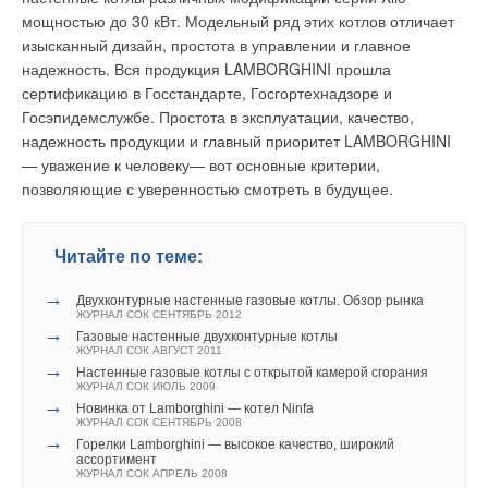
Дополнительный активационный резервуар позволяет
ионыингибитора и ионы кальция в мольном соотношении N
мощностью до 30 кВт. Модельный ряд этих котлов отличает
M
предварительно отсечь все проблемные нечистоты, а также
= 0,01.
изысканный дизайн, простота в управлении и главное
значительно увеличить окислительную способность
надежность. Вся продукция LAMBORGHINI прошла
биомассы по отношению к трудноокисляемым органическим
Можно видеть, что в этом случае твердая фаза представлена
сертификацию в Госстандарте, Госгортехнадзоре и
соединениям бытовой химии. Новая система автоматики
исключительно кристаллическими зернами столбчатого
Госэпидемслужбе. Простота в эксплуатации, качество,
изменила принципы переключения фаз. Технология теперь
габитуса, которые образуют сростки и друзы. Несмотря на
надежность продукции и главный приоритет LAMBORGHINI
не требует применения каких-либо рабочих датчиков уровня,
то, что эти зерна не всегда хорошо огранены, их
— уважение к человеку— вот основные критерии,
фазы переключаются только по временному принципу.
кристаллическое строение не вызывает сомнения.
позволяющие с уверенностью смотреть в будущее.
Микрофотография структуры твердой фазы, находящейся в
При этом уровни в установке поддерживаются специальной
равновесии с раствором при N
= 0,02, представлена на рис.
M
конструкцией насосов эрлифтов без вмешательства внешней
2, в, г.
Читайте по теме:
автоматики. Предусмотрена возможность установки только
→
аварийного датчика уровня (для выполнения функций
Характерно наличие хорошо ограненных кристаллов
Двухконтурные настенные газовые котлы. Обзор рынка
ЖУРНАЛ СОК СЕНТЯБРЬ 2012
активного контроля больших единовременных сбросов).
таблитчатого и досковидного габитуса, наряду с
→
Газовые настенные двухконтурные котлы
Очистные сооружения, использующие эту технологию,
включениями фазы, резко отличающейся по структуре и
ЖУРНАЛ СОК АВГУСТ 2011
→
показали очень высокую надежность в сочетании с
представленной агломератами зерен округлой формы.
Настенные газовые котлы c открытой камерой сгорания
ЖУРНАЛ СОК ИЮЛЬ 2009
повышением характеристик очистки по соединениям азота.
Сфероидальный габитус этих зерен позволяет предположить
→
Новинка от Lamborghini — котел Ninfa
изотропию их свойств, а следовательно, аморфное
ЖУРНАЛ СОК СЕНТЯБРЬ 2008
Впервые была получена реальная возможность
→
строение. Аналогичную структуру имеет твердая фаза,
Горелки Lamborghini — высокое качество, широкий
ассортимент
регулирования длительности и соотношения фаз работы
находящаяся в равновесии с раствором при N
= 0,04 (рис.
ЖУРНАЛ СОК АПРЕЛЬ 2008
M