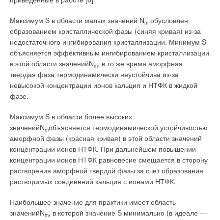
«Эффективность работы очистных сооружений в первую
очередь, зависит от комплексности технологических и
Максимум S в области малых значений N
обусловлен
технических решений как отдельных узлов, так и системы в
m
образованием кристаллической фазы (синяя кривая) из-за
целом, а также надежности насосного оборудования», —
недостаточного ингибирования кристаллизации. Минимум S
уточнил Александр Баулин. Специалисты рассказали о
объясняется эффективным ингибированием кристаллизации
новых технических решениях в этой области. Так, уникальная
в этой области значенийN
, в то же время аморфная
конструкция рабочего колеса SuperVortex позволяет насосам
m
твердая фаза термодинамически неустойчива из-за
GRUNDFOS не только перекачивать осадки с размерами
невысокой концентрации ионов кальция и НТФК в жидкой
твердых включений до 145 мм, но и отводить воздух при
фазе.
перекачивании жидкости, исключая засорение и блокировку
рабочего колеса.
Максимум S в области более высоких
значенийN
объясняется термодинамической устойчивостью
Поток жидкости идет вне колеса, что является оптимальным
m
аморфной фазы (красная кривая) в этой области значений
при перекачке осадков сточных вод. В конференции IWA
концентрации ионов НТФК. При дальнейшем повышении
приняли участие множество специалистов из России и других
концентрации ионов НТФК равновесие смещается в сторону
стран. Оддвар Торнес из компании IVAR поделился с
растворения аморфной твердой фазы за счет образования
коллегами опытом, полученным в Норвегии в ходе 10-
растворимых соединений кальция с ионами НТФК.
летнего эксперимента с термосушкой осадков сточных вод.
Наибольшее значение для практики имеет область
В свою очередь, группа голландских исследователей в
значенийN
, в которой значение S минимально (в идеале —
составе Харди Темминка, Хелен Элиссен, Тима Хендрикса и
m