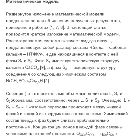
Математическая модель
модулем, помещенным в его корпус. Принципиально
доочистка муниципальной воды может быть разделена на
Развернутое изложение математической модели,
две составляющие: предфильтрация (до состояния «можно
предложенное для объяснения полученных результатов,
мыться») и окончательная очистка воды для приготовления
приведено в работах [1, 7, 8]. В настоящей статье
пищи, включающая кондиционирование.
приводится краткое изложение математической модели.
Рассматриваемая система включает жидкую фазу L,
Исходя из этого, для фильтра АКВАФОР «Викинг»
представляющую собой раствор состава ≪вода – карбонат
предлагаются три сменных фильтрующих модуля: В520-13—
кальция – НТФК≫, и две находящиеся в контакте с ней
предварительная очистка холодной, В520-14— горячей
фазы S
и S
. Фаза S
имеет кристаллическую структуру
1
2
1
воды, модуль В150ПЛЮС очистит холодную воду до
кальцита CaCO
[9], а фаза S
— аморфную структуру
3
2
«питьевого» состояния. Большой размер водоочистителя и
соединения со следующим химическим составом
использование в изготовлении модулей технологии
N(CH
PO
)
Ca
H [2].
2
3
3
2,5
карбонблок (один карбонблок, с меньшим размером пор,
коаксиально располагается в другом карбонблоке— с
Сечения (т.е. относительные объемные доли) фаз L, S
и
1
большим размером пор) позволило создать водоочиститель
S
обозначим, соответственно, через L, S
и S
. Очевидно, L +
2
1
2
с большим ресурсом (модуль В520-13 очистит 100 тыс. л
S
+ S
= 1.Фазовые переходы происходят между жидкой
1
2
воды, модуль В520-14— 40 тыс. л воды, В150ПЛЮС — 40
фазой и каждой из твердых фаз согласно схеме Химический
тыс. л воды).
состав твердых фаз будем считать приблизительно
постоянным. Концентрации ионов в каждой фазе связаны
Водоочиститель с такой высокой производительностью
условиями электронейтральности: Q
C
+ q
C
+
CO3
CO3
Ca
Ca