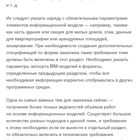
и т. д.
Таким образом, за счёт взаимодействия BIM-систем
Их следует указать наряду с обязательными параметрами
и расчётных комплексов удаётся достичь синергетического
элементов информационной модели — например, такими
эффекта, повышающего продуктивность работы инженеров.
как часть здания или секция для жилых домов, этаж, данные
для квартирографии или арендуемых площадей,
зонирование. При необходимости создания дополнительных
Читайте по теме:
спецификаций по форме заказчика такие требования тоже
→
должны быть включены в этот раздел. Необходимо указать
Совместная работа в Renga: мысли проектировщика
Рис. 4. Инструмент Model Coordination
ЖУРНАЛ СОК МАРТ 2023
параметры экспорта BIM-моделей в форматы,
→
Как BIM-технологии повышают КПД проектной
определённые предыдущим разделом, чтобы вся
Отдельно хотелось бы отметить платформу Autodesk
организации?
ЖУРНАЛ СОК ЯНВАРЬ 2022
необходимая информация корректно отображалась в других
Forge — набор веб-сервисов и API, которые используются
→
Лучшие силы российского BIM
программных средах.
программистами для создания инженерных решений на всех
ЖУРНАЛ СОК ДЕКАБРЬ 2020
→
стадиях жизненного цикла объекта от проектирования до
BIM-проект дошкольного учреждения
ЖУРНАЛ СОК ДЕКАБРЬ 2020
Одна из самых важных тем для заказчика сейчас —
эксплуатации (рис. 5). Именно эта платформа позволяет
→
Опыт создания информационной модели
получение более точных ведомостей объёмов работ
практически безгранично расширять стандартный
общеобразовательной школы для эксперимента по
на основе информационных моделей. Существует большое
прохождению экспертизы
функционал BIM 360 путём доработки существующего
ЖУРНАЛ СОК ИЮНЬ 2020
количество разных подходов к данной теме, и требования
и разработки совершенно нового функционала.
к этому необходимо если не вынести в отдельный раздел,
то обязательно включить в технические требования.