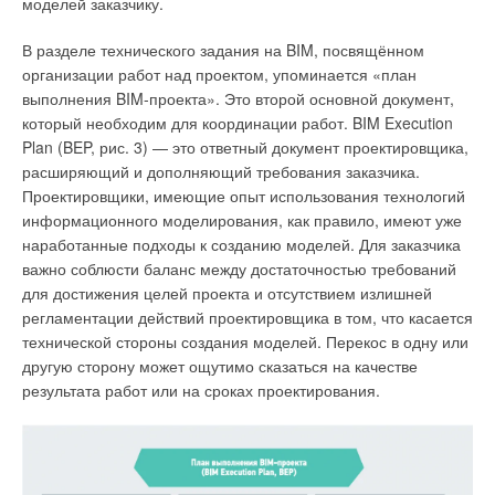
моделей заказчику.
В разделе технического задания на BIM, посвящённом
организации работ над проектом, упоминается «план
выполнения BIM-проекта». Это второй основной документ,
который необходим для координации работ. BIM Execution
Plan (BEP, рис. 3) — это ответный документ проектировщика,
расширяющий и дополняющий требования заказчика.
Проектировщики, имеющие опыт использования технологий
информационного моделирования, как правило, имеют уже
наработанные подходы к созданию моделей. Для заказчика
важно соблюсти баланс между достаточностью требований
для достижения целей проекта и отсутствием излишней
Рис. 6. Сервис BIM Tender™
регламентации действий проектировщика в том, что касается
технической стороны создания моделей. Перекос в одну или
В 2020 году компанией «БИМСофт» был разработан сервис
другую сторону может ощутимо сказаться на качестве
полной автоматизации бизнес-процесса тендерного дела
результата работ или на сроках проектирования.
BIM Tender (рис. 6), включающий в себя задачи
от формирования структуры тендерного задания, до анализа
сводной оценочной таблицы (рис. 7) и выбора победителя
тендера. Как приложение, основанное на платформе
Autodesk Forge, BIM Tender прекрасно дополняет веб-сервис