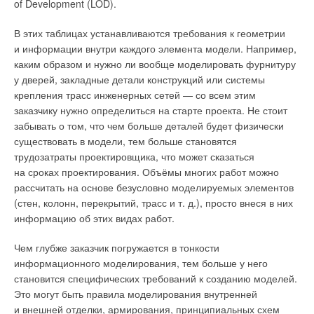
of Development (LOD).
В завершение статьи ещё раз обозначим преимущества
получения инженерных расчётов напрямую по
В этих таблицах устанавливаются требования к геометрии
информационной модели:
и информации внутри каждого элемента модели. Например,
каким образом и нужно ли вообще моделировать фурнитуру
1. Точность передачи данных. Данные из информационной
Рис. 3. Model Coordination — инструмент для команд
у дверей, закладные детали конструкций или системы
модели передаются в расчётный комплекс без потери
проектировщиков
крепления трасс инженерных сетей — со всем этим
информации, так как отсутствует влияние человеческого
заказчику нужно определиться на старте проекта. Не стоит
фактора.
Помимо BIM 360 Docs, в веб-сервисе BIM 360 представлены
забывать о том, что чем больше деталей будет физически
и другие инструменты, такие как Plan, Field, Project
существовать в модели, тем больше становятся
2. Скорость. Передача данных из BIM-системы в расчётную
Management, Design Collaboration, Model Coordination
трудозатраты проектировщика, что может сказаться
происходит за считанные минуты.
(рис. 2) и другие. Например, Model Coordination (рис. 3
на сроках проектирования. Объёмы многих работ можно
и 4) — инструмент для команд проектировщиков,
рассчитать на основе безусловно моделируемых элементов
3. Информативность. Инженеру доступны данные по
обеспечивающий формирование сводной модели и её
(стен, колонн, перекрытий, трасс и т. д.), просто внеся в них
каждому расчётному участку, а также по всей проектируемой
онлайн-проверку на предмет коллизий. Мы видим, как
информацию об этих видах работ.
системе в целом.
облачные технологии облегчают жизнь профессионалов,
открывают новые горизонты, ведь теперь работать
Чем глубже заказчик погружается в тонкости
4. Автоматическое формирование отчётов. По результатам
со сводной моделью, проверять её стало возможно даже
информационного моделирования, тем больше у него
расчётов происходит автоматическое формирование
с планшета.
становится специфических требований к созданию моделей.
требуемых специалистам отчётов, которые можно
Это могут быть правила моделирования внутренней
импортировать в BIM-систему для корректировки модели
и внешней отделки, армирования, принципиальных схем
и формирования комплекта документации.