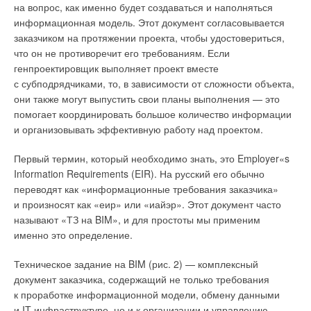
на вопрос, как именно будет создаваться и наполняться
более быстрый и простой процесс подбора
появилась в конце прошлого года, когда специалисты
информационная модель. Этот документ согласовывается
оборудования;
компании «Элита», которые, кстати, участвовали
основные экономические и экологические характеристики
заказчиком на протяжении проекта, чтобы удостовериться,
в разработке новой редакции СП 30.13330.2016, создали
здания определяются уже на стадии эскизного проекта,
что он не противоречит его требованиям. Если
плагин «Умная вода» для Renga. Он дополняет созданную
что позволяет заранее внести изменения в проект, если
генпроектировщик выполняет проект вместе
в BIM-системе информационную модель сетей
требуется;
с субподрядчиками, то, в зависимости от сложности объекта,
водоснабжения и водоотведения расчётными данными
возможность прогнозирования сметы;
они также могут выпустить свои планы выполнения — это
оптимизация процесса строительства, управления,
и переносит её в одноименную программу «Умная вода»,
помогает координировать большое количество информации
контроля за графиком выполнения работ, за расходом
где автоматически формируется расчётная схема
и организовывать эффективную работу над проектом.
материалов и средств.
и производятся все требуемые профильному специалисту
расчёты (рис. 2).
Первый термин, который необходимо знать, это Employer«s
Возможности BIM 360 и Autodesk Forge
Information Requirements (EIR). На русский его обычно
переводят как «информационные требования заказчика»
и произносят как «еир» или «иайэр». Этот документ часто
называют «ТЗ на BIM», и для простоты мы применим
именно это определение.
Техническое задание на BIM (рис. 2) — комплексный
документ заказчика, содержащий не только требования
к проработке информационной модели, обмену данными
и IT-инфраструктуре, но и к организации и управлению