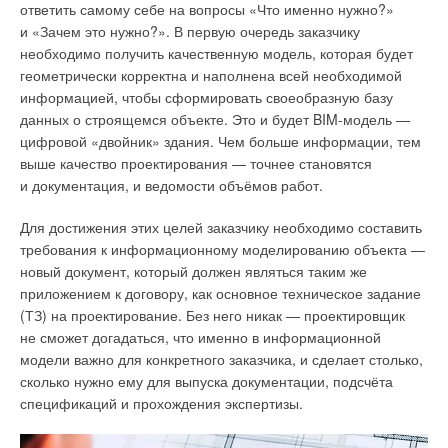
ответить самому себе на вопросы «Что именно нужно?»
поиска новых технологий.
инструменты для проектирования систем водоснабжения
и «Зачем это нужно?». В первую очередь заказчику
и водоотведения, отопления, вентиляции и электрических
Очевидно, что архитектурно-строительной отрасли
необходимо получить качественную модель, которая будет
сетей. Примечательно, что в программе специалисты могут
требуются более целесообразные и эффективные способы
геометрически корректна и наполнена всей необходимой
вести одновременную совместную работу над проектом. А
проектирования, строительства и эксплуатации, которые
информацией, чтобы сформировать своеобразную базу
инженеры особенно оценят возможность прокладывать
позволят удовлетворять текущие мировые потребности
данных о строящемся объекте. Это и будет BIM-модель —
инженерные сети в автоматическом режиме. Работая
и формировать более рациональное и стабильное
цифровой «двойник» здания. Чем больше информации, тем
в Renga, пользователь задаёт правила, по которым будет
жизненное пространство. Современные технологии
выше качество проектирования — точнее становятся
прокладываться проектируемая система. После
нацелены на помощь в создании более надёжной
и документация, и ведомости объёмов работ.
произведённых настроек программа автоматически построит
и экономичной инфраструктуры и архитектурной среды. В
инженерную трассу в модели, предложив лучший вариант
Для достижения этих целей заказчику необходимо составить
2021 году уже ни один застройщик не начинает новый объект
и учтя все ограждающие конструкции и габариты помещений
требования к информационному моделированию объекта —
без использования технологии Building Information Modeling.
(рис. 1).
новый документ, который должен являться таким же
И это касается не только «умного» проектирования, но
приложением к договору, как основное техническое задание
и всех сопутствующих бизнес-процессов в строительстве.
(ТЗ) на проектирование. Без него никак — проектировщик
Основные предметы автоматизации в строительстве
не сможет догадаться, что именно в информационной
модели важно для конкретного заказчика, и сделает столько,
Компания «БИМСофт», как партнёр-разработчик концерна
сколько нужно ему для выпуска документации, подсчёта
Autodesk, занимается автоматизацией бизнес-процессов,
спецификаций и прохождения экспертизы.
происходящих с использованием веб-сервисов BIM 360
и Autodesk Construction Cloud, и мы считаем, что технологии