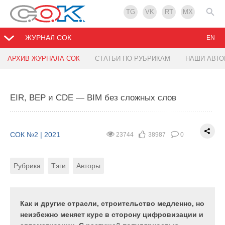
TG
VK
RT
MX
ЖУРНАЛ СОК
EN
АРХИВ ЖУРНАЛА СОК
СТАТЬИ ПО РУБРИКАМ
НАШИ АВТ
Автоматизация строительных бизнес-
Взаимодействие BIM-систем и расчётных
процессов. BIM Tender и другие продукты на
комплексов: синергетический эффект
основе Autodesk Forge
EIR, BEP и СDE — BIM без сложных слов
СОК №2 | 2021
6270
6
0
СОК №2 | 2021
17166
8
0
СОК №2 | 2021
23744
38987
0
Рубрика
Тэги
Авторы
Рубрика
Тэги
Автор
Рубрика
Тэги
Авторы
В статье рассматривается процесс и
преимущества получения инженерных расчётов на
В XXI веке цифровизация коснулась всех сфер
основании информационной модели.
Как и другие отрасли, строительство медленно, но
деятельности человека, навсегда изменив быт:
неизбежно меняет курс в сторону цифровизации и
мобильный банкинг, «умные» бытовые приборы,