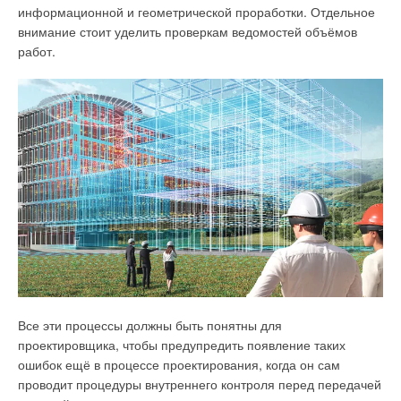
информационной и геометрической проработки. Отдельное
внимание стоит уделить проверкам ведомостей объёмов
работ.
Рис. 5. Платформа Autodesk Forge™
Компания Autodesk прогнозирует взрывной рост числа
разработок, основанных на данной платформе, в ближайшие
два года.
BIM Tender — автоматизация тендерного бизнес-
процесса
Все эти процессы должны быть понятны для
проектировщика, чтобы предупредить появление таких
ошибок ещё в процессе проектирования, когда он сам
проводит процедуры внутреннего контроля перед передачей