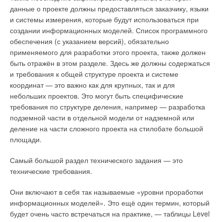
данные о проекте должны предоставляться заказчику, языки
и системы измерения, которые будут использоваться при
создании информационных моделей. Список программного
обеспечения (с указанием версий), обязательно
Рис. 2. В веб-сервисе BIM 360® представлены
применяемого для разработки этого проекта, также должен
инструменты: Plan, Field, Project Management, Design
быть отражён в этом разделе. Здесь же должны содержаться
Collaboration, Model Coordination
и требования к общей структуре проекта и системе
координат — это важно как для крупных, так и для
Docs — среда общих данных, представляющая собой
Рис. 4. Пример отчётов по системе водоснабжения,
небольших проектов. Это могут быть специфические
файловое хранилище с набором различных функций. Это
полученные в «Умной воде» по данным информационной
требования по структуре деления, например — разработка
возможность просмотра информационных моделей
модели
подземной части в отдельной модели от надземной или
с помощью Autodesk Forge Viewer, поддержка версионности
деление на части сложного проекта на стилобате большой
На основании расчётов инженер производит корректировку
файлов, инструменты сравнения версий, файлов, обмен
площади.
созданной информационной модели. Кроме того,
информацией, замечаниями и управление другими
полученные в «Умной воде» отчёты можно выгрузить в Excel,
административными процессами внутри одной среды.
Самый большой раздел технического задания — это
Word и загрузить в систему Renga для оформления
технические требования.
документации по соответствующим разделам. Всё это
позволяет автоматизировать рутинные действия инженера
Они включают в себя так называемые «уровни проработки
и помогает ему в принятии правильных технических
информационных моделей». Это ещё один термин, который
решений.
будет очень часто встречаться на практике, — таблицы Level