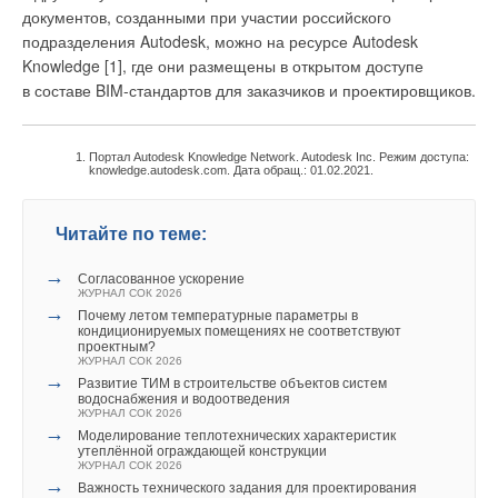
наличия полной, качественной и своевременной
документов, созданными при участии российского
информации о проекте в ЕИС;
подразделения Autodesk, можно на ресурсе Autodesk
повышение качества коммуникаций на проекте между
Knowledge [1], где они размещены в открытом доступе
всеми его участниками;
возможность в единой информационной среде
в составе BIM-стандартов для заказчиков и проектировщиков.
накапливать и использовать массу информации об
объекте.
Портал Autodesk Knowledge Network. Autodesk Inc. Режим доступа:
knowledge.autodesk.com. Дата обращ.: 01.02.2021.
Применение технологий информационного моделирования
объектов строительства значительно повышает
конкурентоспособность предприятия инвестиционно-
Читайте по теме:
строительной сферы, способствует снижению уровня затрат,
сокращению сроков строительства, повышению качества
→
Согласованное ускорение
ЖУРНАЛ СОК 2026
проекта и непосредственно строительства, снижению рисков
→
Почему летом температурные параметры в
и повышению безопасности, а также обеспечивает всех
кондиционируемых помещениях не соответствуют
участников проекта полным объёмом информации,
проектным?
ЖУРНАЛ СОК 2026
необходимой для принятия управленческих решений.
→
Развитие ТИМ в строительстве объектов систем
водоснабжения и водоотведения
ЖУРНАЛ СОК 2026
27 января 2021 года BIM Tender стало первым
→
Моделирование теплотехнических характеристик
русскоязычным приложением, опубликованным в магазине
утеплённой ограждающей конструкции
приложений Autodesk App Store, а «БИМСофт» — первой
ЖУРНАЛ СОК 2026
→
Важность технического задания для проектирования
компанией из стран СНГ, выпустившей приложение