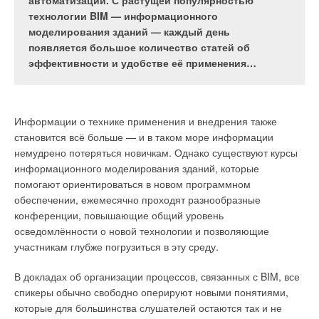
автоматизации. С растущей популярностью
определение геолокации, криптовалюты,
технологии BIM — информационного
облачные сервисы, голосовые помощники,
BIM, ставший реальностью
моделирования зданий — каждый день
беспилотные летательные аппараты… Не стала
появляется большое количество статей об
исключением и строительная отрасль.
Ещё несколько лет назад о технологии информационного
эффективности и удобстве её применения…
моделирования говорили, как о технологии будущего.
Сегодня уже не остаётся сомнений, что она прочно вошла
в жизнь строительной отрасли. Её преимущества, такие как
наглядность и максимальная детализация проектирования,
Информации о технике применения и внедрения также
возможность получения полной информации об объектах
становится всё больше — и в таком море информации
модели, использование её на всех этапах жизненного цикла,
немудрено потеряться новичкам. Однако существуют курсы
были по достоинству оценены представителями отрасли.
информационного моделирования зданий, которые
BIM-системы приобрели популярность.
помогают ориентироваться в новом программном
обеспечении, ежемесячно проходят разнообразные
В связи с этим стали появляться приложения к ним,
конференции, повышающие общий уровень
расширяющие возможности использования BIM-
осведомлённости о новой технологии и позволяющие
инструментов. Например, приложения для получения
участникам глубже погрузиться в эту среду.
инженерных расчётов по информационной модели, которые
Новые технологии, связанные с информационным
в разы упрощают и ускоряют работу специалистов.
В докладах об организации процессов, связанных с BIM, все
моделированием, всё плотнее входят в профессиональную
спикеры обычно свободно оперируют новыми понятиями,
деятельность участников строительной индустрии. В области
Новые BIM-реалии — инженерные расчёты
которые для большинства слушателей остаются так и не
инноваций, инвестиций в промышленное и гражданское