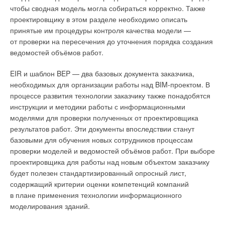
чтобы сводная модель могла собираться корректно. Также
Сервис BIM Tender предусматривает проверку
проектировщику в этом разделе необходимо описать
информационной модели проектировщиком совершенно
принятые им процедуры контроля качества модели —
бесплатно. Перед отправкой модели заказчику
от проверки на пересечения до уточнения порядка создания
проектировщик может загрузить модель в интерфейс
ведомостей объёмов работ.
и проверить на соответствие шаблону, принятому у данного
конкретного заказчика, что позволяет в дальнейшем
EIR и шаблон BEP — два базовых документа заказчика,
значительно сократить издержки, связанные
необходимых для организации работы над BIM-проектом. В
с исправлениями и дополнениями в модель со стороны
процессе развития технологии заказчику также понадобятся
проектировщика.
инструкции и методики работы с информационными
моделями для проверки полученных от проектировщика
Основные возможности и преимущества автоматизации
результатов работ. Эти документы впоследствии станут
строительного бизнеса на основе BIM
базовыми для обучения новых сотрудников процессам
проверки моделей и ведомостей объёмов работ. При выборе
Таким образом, к основным эффектам от автоматизации,
проектировщика для работы над новым объектом заказчику
способствующим общему повышению
будет полезен стандартизированный опросный лист,
конкурентоспособности предприятий инвестиционно-
содержащий критерии оценки компетенций компаний
строительной сферы, следует отнести:
в плане применения технологии информационного
моделирования зданий.
автоматический поиск и последующее устранение
коллизий до 10
0
%;