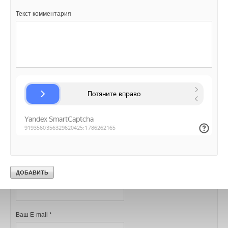
→
Важность технического задания для проектирования
инженерных систем
Текст комментария
ЖУРНАЛ СОК ЯНВАРЬ 2026
Уведомления отключены
Комментарии
В этой теме еще нет комментариев
Добавить комментарий
Ваше имя *
Ваш E-mail *