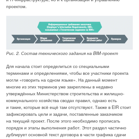
проектом.
Рис. 1. Веб-сервис BIM 360® — среда общих данных для
Рис. 2. Плагин «Умная вода» в Renga
всех участников процесса
Рассмотрим процесс получения расчётов в «Умной воде» по
Компания Autodesk предлагает веб-сервис BIM 360 — среду
информационной модели. Инженер для каждого объекта
общих данных для всех участников инвестиционно-
санитарно-технического оборудования в Renga назначает
строительного процесса (рис. 1). Среда общих данных
свойства, необходимые для гидравлического расчёта
(Common Data Environment, CDE) — это более эффективная
Рис. 2. Состав технического задания на BIM-проект
(наименование приборов и водопотребителей по СП
координация проекта и взаимодействие с его участниками.
30.13300.2016, а также количество последних). Далее
Сокращение коллизий до 10
0
%. А именно — несоответствия
Для начала стоит определиться со специальными
выделяет в модели начало каждой водопроводной
между конструкциями объекта и его инженерными сетями,
терминами и определениями, чтобы все участники проекта
и канализационной сети, после чего плагин выполняет
которое проявляется, например, в отсутствии
могли «говорить на одном языке». На данный момент
экспорт данных в расчётную программу. На основании
технологических отверстий для инженерных систем. Такие
многие из этих терминов уже закреплены в недавно
полученных из Renga данных «Умная вода» сама
коллизии, а также неправильный расчёт объёма материалов
утверждённых Министерством строительства и жилищно-
обрабатывает все смоделированные сети и определяет
являются самыми распространёнными ошибками на этапе
коммунального хозяйства сводах правил, однако есть
показатели по системам (рис. 3).
проектирования. Эти ошибки, вызванные недостаточно
и такие, которые всё ещё там отсутствуют. Также в EIR стоит
эффективно налаженной коллективной работой между
зафиксировать цели и задачи, поставленные заказчиком
специалистами, занимающимися проектированием
на текущий проект. После этого необходимо прописать
различных разделов, уменьшаются за счёт работы в единой
порядок и этапы выполнения работ. Этот раздел частично
информационной среде и с использованием единых
дублирует основной текст договора в части графика сдачи
регламентов.