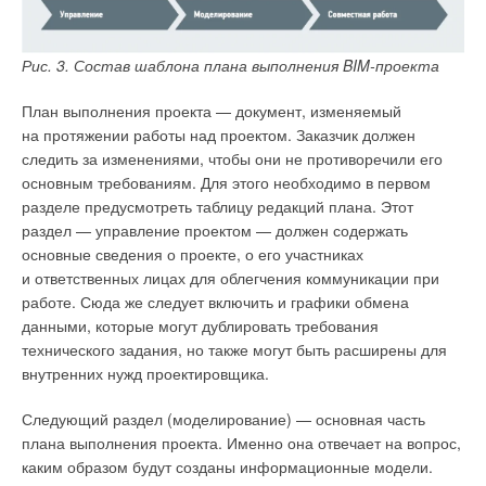
BIM 360 в части, касающейся подсчёта объёмов,
декомпозиции модели, создания сводной модели, передачи
Рис. 3. Состав шаблона плана выполнения BIM-проекта
объёмов субподрядчикам, анализа коммерческих
предложений. При анализе стоящих перед нами задач
План выполнения проекта — документ, изменяемый
и проектировании сервиса, мы понимали, что он должен
на протяжении работы над проектом. Заказчик должен
включать в себя все роли, участвующие в данном бизнес-
следить за изменениями, чтобы они не противоречили его
процессе — BIM-менеджеров, специалистов технического
основным требованиям. Для этого необходимо в первом
заказчика, специалистов тендерного комитета,
разделе предусмотреть таблицу редакций плана. Этот
генподрядчиков, подрядчиков и даже проектировщиков для
раздел — управление проектом — должен содержать
проверки модели перед формированием тендерного
основные сведения о проекте, о его участниках
задания.
и ответственных лицах для облегчения коммуникации при
работе. Сюда же следует включить и графики обмена
данными, которые могут дублировать требования
технического задания, но также могут быть расширены для
внутренних нужд проектировщика.
Следующий раздел (моделирование) — основная часть
плана выполнения проекта. Именно она отвечает на вопрос,
каким образом будут созданы информационные модели.