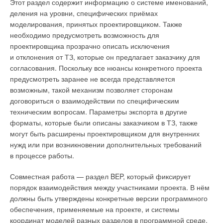
Этот раздел содержит информацию о системе именований,
деления на уровни, специфических приёмах
Рис. 7. Сводная оценочная таблица в BIM Tender™
моделирования, принятых проектировщиком. Также
Мы знаем, как долго и сложно составлять правильные
необходимо предусмотреть возможность для
ведомости объёмов работ стандартными инструментами, как
проектировщика прозрачно описать исключения
бывает сложно сравнить полученные от субподрядчиков
и отклонения от ТЗ, которые он предлагает заказчику для
коммерческие предложения, поэтому нами был создан
согласования. Поскольку все нюансы конкретного проекта
продукт BIM Tender, представляющий собой среду общих
предусмотреть заранее не всегда представляется
данных для всех участников тендерного бизнес-процесса.
возможным, такой механизм позволяет сторонам
Мы рассматриваем информационную модель не только как
договориться о взаимодействии по специфическим
набор геометрии и каких-то параметров, а прежде всего как
техническим вопросам. Параметры экспорта в другие
единую базу данных, источник данных для автоматизации
форматы, которые были описаны заказчиком в ТЗ, также
и дальнейшей эксплуатации.
могут быть расширены проектировщиком для внутренних
нужд или при возникновении дополнительных требований
Введение данного программного комплекса позволило
в процессе работы.
сократить время формирования ведомости объёмов работ
в среднем до двух часом силами одного специалиста.
Совместная работа — раздел BEP, который фиксирует
Применение множественных фильтров и группировок,
порядок взаимодействия между участниками проекта. В нём
шаблонов тендерных заданий, автоматический анализ
должны быть утверждены конкретные версии программного
обновлённой модели — всё это и позволяет сократить
обеспечения, применяемые на проекте, и системы
рутинную работу более чем на порядок.
координат моделей разных разделов в программной среде,