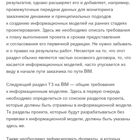
результатов, однако расширяет его и добавляет, например,
промежуточные передачи данных для мониторинга
Базовым сервисом является BIM 360
заказчиком динамики и принципиальных подходов
к созданию информационных моделей на ранних стадиях
проектирования. Здесь же необходимо описать требования
к плану выполнения проекта и срокам предоставления
и согласования его первичной редакции. Не нужно забывать
Рис. 3. Назначение в Renga свойств, необходимых для
и о правах на результаты работ. Несмотря на то, что этот
гидравлического расчёта
раздел обычно является частью основного договора, то, что
касается информационных моделей, часто упускается из
В результате создаётся полноценный комплект расчётов,
виду в начале пути заказчика по пути BIM.
которые требуются специалисту: балансовая таблица
водоснабжения и водоотведения; подробный расчёт
Следующий раздел ТЗ на BIM — общие требования
расходов воды (общий, горячей, холодной); полноценный
к информационным моделям. Здесь в первую очередь
гидравлический расчёт каждого участка смоделированной
необходимо определиться со списком разделов проекта,
в Renga сети; тепловой расчёт; балансировка
которые должны быть отражены в информационной модели.
циркуляционных колец; подбор необходимого оборудования
Те разделы проекта, которые будут разрабатываться без
и материалов; паспорт ГВС и др. (рис. 4).
привязки к информационной модели, должны быть указаны
здесь же.
Также необходимо зафиксировать форматы, в которых