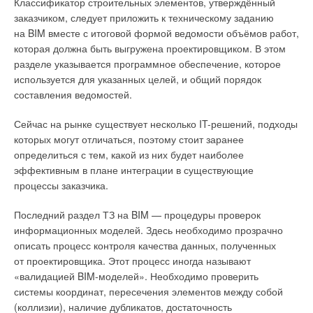
Классификатор строительных элементов, утверждённый
заказчиком, следует приложить к техническому заданию
на BIM вместе с итоговой формой ведомости объёмов работ,
Уведомления отключены
которая должна быть выгружена проектировщиком. В этом
Комментарии
разделе указывается программное обеспечение, которое
используется для указанных целей, и общий порядок
составления ведомостей.
В этой теме еще нет комментариев
Сейчас на рынке существует несколько IT-решений, подходы
которых могут отличаться, поэтому стоит заранее
Добавить комментарий
определиться с тем, какой из них будет наиболее
эффективным в плане интеграции в существующие
Ваше имя *
процессы заказчика.
Последний раздел ТЗ на BIM — процедуры проверок
Ваш E-mail *
информационных моделей. Здесь необходимо прозрачно
описать процесс контроля качества данных, полученных
от проектировщика. Этот процесс иногда называют
Текст комментария
«валидацией BIM-моделей». Необходимо проверить
системы координат, пересечения элементов между собой
(коллизии), наличие дубликатов, достаточность