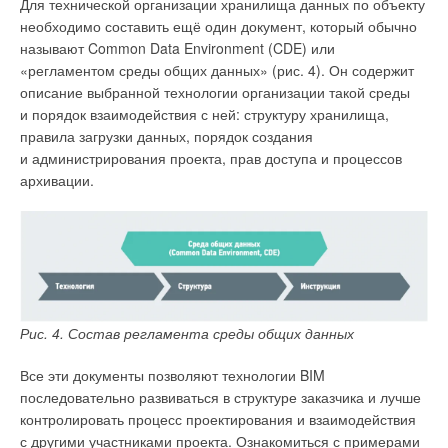
Для технической организации хранилища данных по объекту
снижение рисков в целом по инвестиционно-
необходимо составить ещё один документ, который обычно
строительному проекту до 2
0
%;
называют Common Data Environment (CDE) или
сокращение в разы продолжительности работ по
«регламентом среды общих данных» (рис. 4). Он содержит
внесению корректировок в проект;
оптимизация графика производства работ;
описание выбранной технологии организации такой среды
повышение эффективности расходования ресурсов;
и порядок взаимодействия с ней: структуру хранилища,
автоматизация расчётов и построения финансовой
правила загрузки данных, порядок создания
модели проекта;
и администрирования проекта, прав доступа и процессов
повышение точности сметных расчётов, календарных
архивации.
планов;
улучшение контроля и мониторинга перемещения
персонала, техники;
автоматизированный подсчёт стоимости проекта;
сокращение продолжительности процедур экспертизы за
счёт более точных и точечных замечаний по проекту;
высокое качество проектной документации;
формирование 3D-модели объекта строительства,
Рис. 4. Состав регламента среды общих данных
значительно повышающее степень визуализации проекта;
параметрическая увязка документов;
Все эти документы позволяют технологии BIM
сокращение расходов на печать, упаковку, копирование,
отправку, получение документации;
последовательно развиваться в структуре заказчика и лучше
повышение эффективности документооборота;
контролировать процесс проектирования и взаимодействия
повышение качества управленческих решений за счёт
с другими участниками проекта. Ознакомиться с примерами