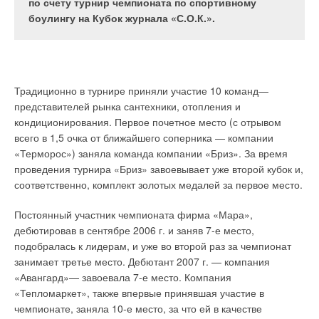
предлагает широкую гамму климатического
по счету турнир чемпионата по спортивному
таких предприятий является находящаяся в
оборудования, разработанного и изготовленного
боулингу на Кубок журнала «С.О.К.».
Можно выделить пять основных групп котельного
небольшом городке Ленцкирх
по новейшим технологиям. За последний год
оборудования:
компанияпроизводитель цифровых
компанией Wesper было выпущено несколько
измерительных приборов, известная во всем
принципиально новых моделей центральных
напольные чугунные котлы с атмосферной газовой
мире как Тesto AG.
кондиционеров, фэнкойлов и чиллеров,
горелкой мощностью от 18 до 342 кВт;
Традиционно в турнире приняли участие 10 команд—
разработанных и изготовленных по самым
жидкотопливные/газовые чугунные напольные котлы
представителей рынка сантехники, отопления и
мощностью от 16 до 1365 кВт;
современным стандартам.
кондиционирования. Первое почетное место (с отрывом
конденсационные напольные газовые от 9 до 1146
кВт;
всего в 1,5 очка от ближайшего соперника — компании
История
конденсационные газовые настенные котлы от 9 до
«Терморос») заняла команда компании «Бриз». За время
1150 кВт;
проведения турнира «Бриз» завоевывает уже второй кубок и,
газовые настенные котлы от 10 до 28 кВт
.
История компании началась в 1957 г., когда Герберт Штольц,
За последний год в производственной программе
Wesper
соответственно, комплект золотых медалей за первое место.
управляющий директор компании по производству
произошли масштабные изменения, которые затронули все
Также De Dietrich предлагает водонагреватели и газовые/
медицинской техники Atmos, разработал цифровой
основные направления выпускаемого компанией
Постоянный участник чемпионата фирма «Мара»,
жидкотопливные горелки собственного производства.
медицинский термометр и решил создать отдельное
оборудования. В феврале 2007 г. был начат выпуск новой
дебютировав в сентябре 2006 г. и заняв 7-е место,
Напольные котлы с атмосферной газовой горелкой серии
предприятие, специализирующееся на их выпуске.
серии центральных кондиционеров @irTwin. 15
подобралась к лидерам, и уже во второй раз за чемпионат
DTG можно назвать «классикой», которую компания
De
Предприятие получило название
Testo
term. Но изобретение
типоразмеров агрегатов охватывают диапазон
занимает третье место. Дебютант 2007 г. — компания
Dietrich
поставляет в Россию с 1993 г. Безусловно, модели
немного опередило свое время, поскольку цифровые
производительности по воздуху от 500 до 100 тыс. м
3
/ч.
«Авангард»— завоевала 7-е место. Компания
этой серии постоянно совершенствуются: изменяется
технологии в медицине на тот момент не были широко
«Тепломаркет», также впервые принявшая участие в
дизайн, улучшаются функциональные возможности и
востребованы из-за высокой стоимости.
Данная серия кондиционеров, также как и новое
чемпионате, заняла 10-е место, за что ей в качестве
характеристики.