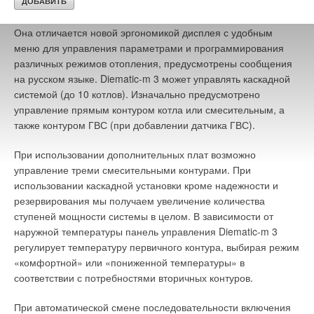
температуры.
→
постоянные исследования, проводимые для улучшения
Бытовые циркуляционные насосы с механическим
управлением. Обзор рынка
качества приборов и инвестиции в новые разработки — все
ЖУРНАЛ СОК ЯНВАРЬ 2013
Она отличается новой эргономикой дисплея с удобным
это гарантирует потребителю наивысший уровень качества.
→
Выставка «Мир климата’2006». 2-я международная
меню для управления параметрами и программирования
выставка в Москве
ЖУРНАЛ СОК АПРЕЛЬ 2006
различных режимов отопления, предусмотрены сообщения
Testo разработало и запатентовало множество инноваций. В
→
Чиллеры Aqu@Logic: технология успеха
на русском языке. Diematic-m 3 может управлять каскадной
общей сложности число патентов компании превысило 360.
ЖУРНАЛ СОК ЯНВАРЬ 2004
→
системой (до 10 котлов). Изначально предусмотрено
Легендарный сенсор влажности Testo был испытан в
Петербургское представительство VENTRADE: первый
семинар для проектировщиков
управление прямым контуром котла или смесительным, а
ведущих национальных лабораториях и калибровочных
ЖУРНАЛ СОК ДЕКАБРЬ 2003
также контуром ГВС (при добавлении датчика ГВС).
→
институтах по всему миру в течение пяти лет. Результаты
Влияние стак‑эффекта на систему противодымной
вентиляции в многоэтажных жилых зданиях
пятилетнего тестирования подтвердили заявленную
ЖУРНАЛ СОК ИЮНЬ 2026
При использовании дополнительных плат возможно
уникальную долгосрочную стабильность сенсора и
управление треми смесительными контурами. При
погрешность в 1%ОВ.
использовании каскадной установки кроме надежности и
резервирования мы получаем увеличение количества
На рынке портативных газоанализаторов бренд testo уже
ступеней мощности системы в целом. В зависимости от
давно стал синонимом приборов высочайшего уровня.
наружной температуры панель управления Diematic-m 3
Газоанализаторы testo— обладатели множества премий и
Уведомления отключены
регулирует температуру первичного контура, выбирая режим
наград. Выпущенный в 2005 г. газоанализатор testo 330
Комментарии
«комфортной» или «пониженной температуры» в
получил золотую медаль Американской ассоциации
соответствии с потребностями вторичных контуров.
монтажных организаций в сфере отопления,
кондиционирования воздуха и холодильных систем.
В этой теме еще нет комментариев
При автоматической смене последовательности включения