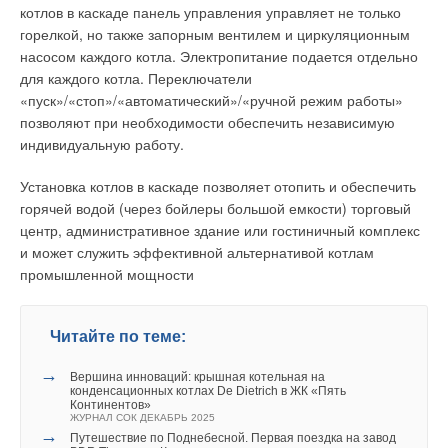
котлов в каскаде панель управления управляет не только
Философия
горелкой, но также запорным вентилем и циркуляционным
Добавить комментарий
насосом каждого котла. Электропитание подается отдельно
В чем секрет успеха компании Testo? Философия компании
для каждого котла. Переключатели
наиболее удачно отражена в ее слогане. «Посвящая себя
Ваше имя *
«пуск»/«стоп»/«автоматический»/«ручной режим работы»
будущему»— это не просто рекламный слоган. Это принцип,
позволяют при необходимости обеспечить независимую
по которому компания строит свое развитие. Независимо от
индивидуальную работу.
того, насколько меняется экономическая ситуация и какие
Ваш E-mail *
мрачные прогнозы на будущее строят аналитики, Testo
Установка котлов в каскаде позволяет отопить и обеспечить
смотрит в будущее с завидным оптимизмом.
горячей водой (через бойлеры большой емкости) торговый
Текст комментария
центр, административное здание или гостиничный комплекс
Посвящать себя будущему означает уже сегодня делать то,
и может служить эффективной альтернативой котлам
что сделает наше будущее лучше. Это ставка на
промышленной мощности
долгосрочные взаимоотношения с клиентами, сотрудниками,
партнерами. Это посвящение себя сегодня поиску и
воплощению в жизнь новых решений, которые станут
Читайте по теме:
реальностью завтрашнего дня. Это желание сделать
завтрашний день лучше в аспектах экологии и
→
Вершина инноваций: крышная котельная на
энергосбережения, качества жизни, качества продуктов.
конденсационных котлах De Dietrich в ЖК «Пять
Континентов»
ЖУРНАЛ СОК ДЕКАБРЬ 2025
Отрасли, в которых применяются приборы Testo, настолько
→
Путешествие по Поднебесной. Первая поездка на завод