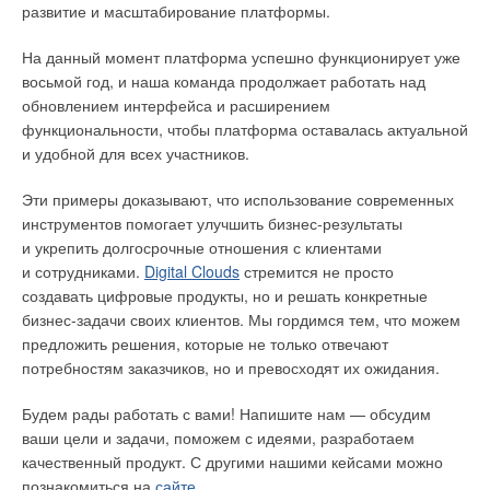
развитие и масштабирование платформы.
с помощью временной генерации.
На данный момент платформа успешно функционирует уже
восьмой год, и наша команда продолжает работать над
Читайте по теме:
обновлением интерфейса и расширением
→
VI Всероссийский Слёт Сантехников прошёл в Москве
функциональности, чтобы платформа оставалась актуальной
ЖУРНАЛ СОК МАЙ 2026
и удобной для всех участников.
→
Новые возможности отрасли: «Тепло и Энергетика
2027» вместе со Smart City & Home | «Умный Город &
Примеры материалов, которые могут быть получены
Дом»
Эти примеры доказывают, что использование современных
ЖУРНАЛ СОК МАЙ 2026
из обработанной технической конопли
инструментов помогает улучшить бизнес-результаты
→
LUNDA: на год взрослее!
ЖУРНАЛ СОК МАЙ 2026
и укрепить долгосрочные отношения с клиентами
Елена ПАВЛЮЧЕНКО
,
начальник отдела услуг
→
LUNDA Expo 2026: эффективные решения для
и сотрудниками.
Digital Clouds
стремится не просто
инженерных систем
в области первичной обработки льна и конопли
создавать цифровые продукты, но и решать конкретные
ЖУРНАЛ СОК АПРЕЛЬ 2026
Российского сельскохозяйственного центра
→
Тепловые насосы «воздух — вода» — мифы и
бизнес-задачи своих клиентов. Мы гордимся тем, что можем
(Россельхозцентр)
:
реальность
предложить решения, которые не только отвечают
ЖУРНАЛ СОК МАРТ 2026
потребностям заказчиков, но и превосходят их ожидания.
— Мы впервые на таком мероприятии. Перспективы
развития конопляной отрасли, я считаю, в России большие,
Будем рады работать с вами! Напишите нам — обсудим
и эту сферу надо поддерживать. На данном форуме я
ваши цели и задачи, поможем с идеями, разработаем
делала доклад по состоянию коноплеводства в Российской
качественный продукт. С другими нашими кейсами можно
Федерации. Мы занимаемся сбором статистической
познакомиться на
сайте
.
Уведомления отключены