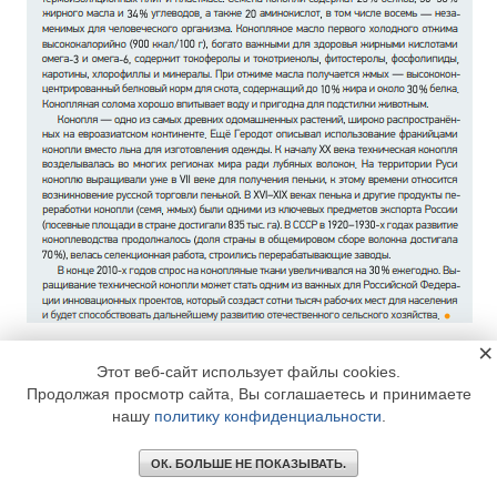
×
Сырьё сильно отличается по показателям и качеству
Этот веб-сайт использует файлы cookies.
на различных стадиях сбора. То есть мы говорим о том, что
Продолжая просмотр сайта, Вы соглашаетесь и принимаете
разработка оборудования и технологий требует кооперации
нашу
политику конфиденциальности
.
и подготовки кадров. В нашей сфере на сегодняшний
момент критически мало специалистов, количество которых
ОК. БОЛЬШЕ НЕ ПОКАЗЫВАТЬ.
не удовлетворяет потребности нашей страны, особенно