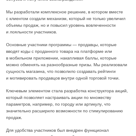
неэффективности, старых изношенных сетей, аварий,
Мы разработали комплексное решение, в котором вместе
неэффективного коммунального хозяйства, из-за того,
с клиентом создали механизм, который не только увеличил
что недостаточно утеплены объекты ЖКХ и так далее.
объемы продаж, но и повысил уровень вовлеченности
Представьте, в нефтяном эквиваленте мы теряем
и лояльности участников.
половину добываемого. А это, кстати, столько же,
сколько у нас идёт на экспорт
», — сказал президент
Основные участники программы — продавцы, которые
Ассоциации «ЭнергоИнновация».
вводят коды с проданного товара на платформе или
в мобильном приложении, накапливая баллы, которые
Мне бы хотелось рассказать вам о «конопляном доме». Мы
можно обменять на разнообразные призы. Мы реализовали
высеяли коноплю, собрали её, переработали её, сделали
сущность магазина, что позволило создавать рейтинги
костроблок и построили дом. Сейчас это дом-музей,
и мотивировать продавцов внутри одной торговой точки.
в котором будут представлены все производители
российских товаров из конопли. У нас запускается новый
Ключевым элементом стала разработка конструктора акций,
проект интересный для экотуризма. Дома из конопли — это
который позволяет настраивать акции по множеству
А-фреймы, дома из костробетона, которые являются очень
параметров, например, по городу или артикулу, что
экологичными. Поля конопли в процессе роста поглощают
значительно расширило возможности по стимулированию
углекислый газ, а мы получаем экосырьё для производства
продаж.
различной продукции, в том числе строительной. Костроблок,
композиты для изготовления полов, подоконников,
Для удобства участников был внедрен функционал
утепляющие и звукоизолирующие материалы, целлюлоза