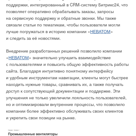
Цена ошибки — ответственность и штрафы в 2025–2026
поддержки, интегрированный в CRM-систему Битрикс24, что
программного обеспечения на объектах критической
ЖУРНАЛ СОК МАРТ 2026
позволяет оперативно обрабатывать заказы, запросы
инфраструктуры. Также будет под запретом применение
на сервисную поддержку и обратные звонки. Мы также
иностранных систем безопасности. Производители из
связали статьи по тематикам, чтобы пользователи могли
недружественных стран прекратили работу
лучше погружаться в историю компании «
НЕВАТОМ
»
на территории Российской Федерации и,
и следить за её новостями.
соответственно, не оказывают техническую поддержку
Уведомления отключены
и не осуществляют сервисное обслуживание своих
Внедрение разработанных решений позволило компании
систем. В итоге, используя такое оборудование, мы
Комментарии
«
НЕВАТОМ
» значительно улучшить взаимодействие
получаем значительные риски, как
Интервью экспертов в рамках форума
с пользователями и повысить общую эффективность работы
от несанкционированного отключения, без возможности
сайта. Благодаря интуитивно понятному интерфейсу
В этой теме еще нет комментариев
восстановления, так и некорректного поведения
Антон ДОРОНИН, г
лавный организатор форума
и удобным инструментам навигации, клиенты могут быстрее
поставщика
», — сказал исполнительный директор
и выставки HempDom 2024 на базе экспериментальной
находить нужные товары, сравнивать их, а также получать
консорциума производителей систем безопасности
площадки «Лама Парк» в Волоколамском районе
доступ к сопутствующей документации и поддержке. Эти
Добавить комментарий
и главный редактор информационно-аналитического
Московской области
:
улучшения не только увеличили лояльность пользователей,
журнала «RUБЕЖ» Михаил Динеев.
Ваше имя *
но и оптимизировали внутренние процессы, что позволило
— В Волоколамском районе мы выращиваем несколько
компании более эффективно обслуживать своих клиентов
сортов технической конопли, экспериментируем,
и укрепить свои позиции на рынке.
производим, получаем различные товары самых различных
Ваш E-mail *
видов. Это строительные материалы и продукты питания,
а также сырьё для текстиля. На сегодняшний день наша