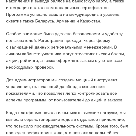
накопления и вывода баллов на банковскую карту, а также
для отделочных материалов. Мы хотим строить дома для
интеграция с каталогом подарочных сертификатов.
комфортного проживания. Вырастили коноплю, собрали,
Программа успешно вышла на международный уровень,
переработали, произвели материалы, построили,
охватив также Беларусь, Армению и Казахстан.
максимально снизив углеродный след. Это могут быть дома,
подключённые к энергоисточникам на базе возобновляемой
Особое внимание было уделено безопасности и удобству
энергетики — солнце, ветер, вода. Все эксперименты
пользователей. Регистрация проходит через форму
показывают хорошие результаты. Например,
с валидацией данных региональными менеджерами. В
энергообеспечение нынешнего форума было реализовано
личном кабинете участники могут отслеживать свои баллы,
По итогам встречи эксперты пришли к мнению, что
за счёт ВИЭ-генерации от местной станции. Сейчас она
акции, рейтинги, а также оформлять заказы с учетом всех
обеспечение безопасности энергогенерирующих объектов
способна к накоплению 60 киловатт энергии, её мощность
необходимых проверок.
и энерголиний является стратегически важным вопросом
в пике — 27 киловатт. То есть два больших жилых дома
государственного значения, который затрагивает все сферы
Для администраторов мы создали мощный инструмент
можно снабдить электричеством для полноценного
жизни. Аварии на сетях оставляют без света жилые дома
управления, включающий дашборд с ключевыми
проживания людей. Мы видим будущее, видим развитие,
и социально значимые объекты, а промышленникам грозят
показателями, что позволяет легко контролировать все
готовы делиться опытом. Ждём тех, кто готов смотреть
остановкой производства. Причиной этому могут стать
аспекты программы, от пользователей до акций и заказов.
в будущее.
природные катаклизмы, техногенные и антропогенные
Когда платформа начала испытывать высокие нагрузки, мы
факторы. К ним в последние годы добавились атаки
вынесли сервис генерации кодов в отдельное приложение,
беспилотных летательных аппаратов (дронов).
что повысило производительность системы. Кроме того, был
Спрогнозировать все чрезвычайные ситуации невозможно,
проведен рефакторинг кода, что позволило дальнейшее
но можно подготовиться и смягчить их последствия