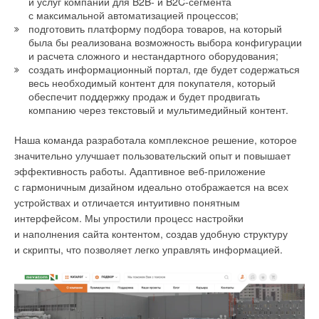
возобновляемой энергетики, включая концепции
и услуг компании для B2B- и B2C-сегмента
показывает, что одновременный выход из строя
с максимальной автоматизацией процессов;
и региона, где компания расположена. Крупный бизнес
энергоизбыточных домов. Применение солнечных панелей
нескольких подстанций или просто линий электропередач
подготовить платформу подбора товаров, на который
может стать локомотивом развития экологических
и «зелёных» технологий показало перспективы для
была бы реализована возможность выбора конфигурации
может приводить к веерным отключениям в целых
инициатив и бизнесов в регионе, участвовать
устойчивого строительства и энергетической независимости.
и расчета сложного и нестандартного оборудования;
районах. И перед руководством предприятий встаёт
в формировании рынка вторичного использования сырья,
создать информационный портал, где будет содержаться
вопрос о дополнительном независимом резерве для
утилизации и переработке промышленных отходов,
весь необходимый контент для покупателя, который
критически важных потребителей электроэнергии. В
особенно с применением биотехнологий. Необходимо
обеспечит поддержку продаж и будет продвигать
решении подобных задач может помочь арендная
поддерживать и развивать тесное взаимодействие
компанию через текстовый и мультимедийный контент.
распределённая генерация на базе дизельных
с научным сообществом, вовлекать и поддерживать
генераторов
», — рассказал Дмитрий Кирьяков.
Наша команда разработала комплексное решение, которое
молодёжь в экологические научные и практические
значительно улучшает пользовательский опыт и повышает
проекты — важно формировать кадровый потенциал,
эффективность работы. Адаптивное веб-приложение
а также экологически ориентированное мышление.
с гармоничным дизайном идеально отображается на всех
Только совместные усилия, направленные
устройствах и отличается интуитивно понятным
на экономическое и экологическое процветание региона
интерфейсом. Мы упростили процесс настройки
способны дать синергетический эффект
», — подчеркнула
и наполнения сайта контентом, создав удобную структуру
в своём приветствии Екатерина Жолудева, заместитель
и скрипты, что позволяет легко управлять информацией.
председателя правления НП «НАЭВИ», руководитель
рабочей группы по экологии и ESG Гильдии энергетиков
МТПП.