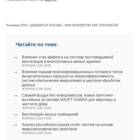
информации, консультируем товаропроизводителей
сельскохозяйственной продукции по государственной
Комментарии
поддержке, по технологии и другим вопросам, которые их
интересуют. На данном форуме было вскрыто очень много
В этой теме еще нет комментариев
Реклама ООО «ДИДЖИТАЛ КЛАУДС» ИНН 5408285792 erid: 2VfnxxfxCuN
проблемных вопросов, которые необходимо решать
в кооперации с производителями и государством. Мне
понравился живой интерес людей, которые присутствовали
Читайте по теме:
Добавить комментарий
здесь. Это непосредственные производители, представители
→
предприятий, которые живут проблемами и задачами
Влияние стак‑эффекта на систему противодымной
Ваше имя *
вентиляции в многоэтажных жилых зданиях
конопляного сегмента, «болеют» этим, которые готовы
ЖУРНАЛ СОК 2026
развивать и поддерживать отрасль, наращивать объёмы
→
Влияние параметров информационных потоков и типов
вычислительных нагрузок на энергоэффективность
и тем самым действительно поднимать производство
Ваш E-mail *
систем обеспечения микроклимата центров обработки
в нашей стране. Это радует.
данных
ЖУРНАЛ СОК 2026
→
Свежий воздух без компромиссов: новые приточно-
Сергей БЕЛОПУХОВ
,
д.с.-х.н., профессор, Российский
вытяжные установки SHUFT UniMAX для квартиры и
Текст комментария
государственный аграрный университет —
частного дома
ЖУРНАЛ СОК 2026
Московская сельскохозяйственная академия имени К. А.
→
Вентиляция жилых помещений
Тимирязева (РГАУ-МСХА)
:
ЖУРНАЛ СОК 2026
→
Анализ российского рынка сплит-систем на основе
макроэкономических факторов
— Я очень рад поучаствовать в работе форума. Сегодня
ЖУРНАЛ СОК 2026
коноплеводство — это очень активно развивающаяся