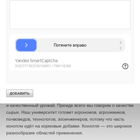
нашей полосы, для Нечерноземья, культивирование
конопли, как и льна, прядильных культур, — правильное
направление развития.
Ещё момент — это, конечно же, образовательная
составляющая. Ныне все говорят о нехватке кадров, и эти
кадры необходимо воспитывать. Сегодня человек, студент,
выпускник, скажем, нашего университета должен обладать
широким комплексом компетенций и в рассматриваемой
на мероприятии теме технической конопли, которая должна
у него расти, давать хороший урожай, обеспечивая высокое
качество сырья в зависимости от той почвы, от того региона,
где мы выращиваем. Агрохимики, которые определяют
характеристики почвы, понимают, какие удобрения
необходимо вносить для того, чтобы получить высокий
и качественный урожай. Прежде всего мы говорим о качестве
сырья. Наш университет готовит агрономов, агрохимиков,
почвоведов, технологов, зооинженеров, потому что часть
конопли идёт на кормовые добавки. Конопля — это широкое
разнообразие областей применения.