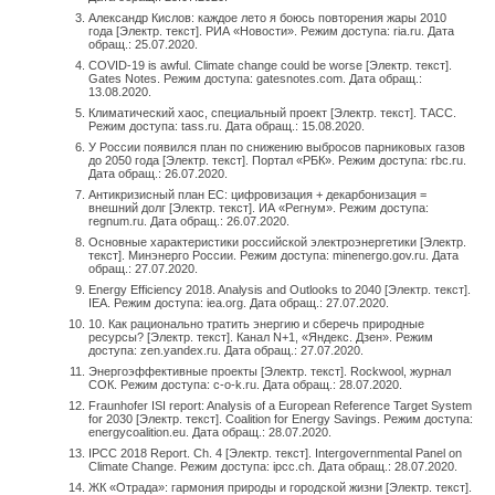
Александр Кислов: каждое лето я боюсь повторения жары 2010
года [Электр. текст]. РИА «Новости». Режим доступа: ria.ru. Дата
обращ.: 25.07.2020.
COVID-19 is awful. Climate change could be worse [Электр. текст].
Gates Notes. Режим доступа: gatesnotes.com. Дата обращ.:
13.08.2020.
Климатический хаос, специальный проект [Электр. текст]. ТАСС.
Режим доступа: tass.ru. Дата обращ.: 15.08.2020.
У России появился план по снижению выбросов парниковых газов
до 2050 года [Электр. текст]. Портал «РБК». Режим доступа: rbc.ru.
Дата обращ.: 26.07.2020.
Антикризисный план ЕС: цифровизация + декарбонизация =
внешний долг [Электр. текст]. ИА «Регнум». Режим доступа:
regnum.ru. Дата обращ.: 26.07.2020.
Основные характеристики российской электроэнергетики [Электр.
текст]. Минэнерго России. Режим доступа: minenergo.gov.ru. Дата
обращ.: 27.07.2020.
Energy Efficiency 2018. Analysis and Outlooks to 2040 [Электр. текст].
IEA. Режим доступа: iea.org. Дата обращ.: 27.07.2020.
10. Как рационально тратить энергию и сберечь природные
ресурсы? [Электр. текст]. Канал N+1, «Яндекс. Дзен». Режим
доступа: zen.yandex.ru. Дата обращ.: 27.07.2020.
Энергоэффективные проекты [Электр. текст]. Rockwool, журнал
СОК. Режим доступа: c-o-k.ru. Дата обращ.: 28.07.2020.
Fraunhofer ISI report: Analysis of a European Reference Target System
for 2030 [Электр. текст]. Coalition for Energy Savings. Режим доступа:
energycoalition.eu. Дата обращ.: 28.07.2020.
IPCC 2018 Report. Ch. 4 [Электр. текст]. Intergovernmental Panel on
Climate Change. Режим доступа: ipcc.ch. Дата обращ.: 28.07.2020.
ЖК «Отрада»: гармония природы и городской жизни [Электр. текст].