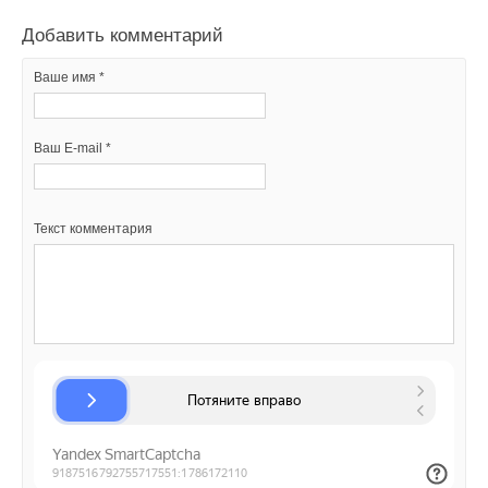
Добавить комментарий
Ваше имя *
Ваш E-mail *
Сокращение углеродосодержащих выбросов по отраслям
Точечная работа для закрепления результата
Текст комментария
Следует понимать, что одних только энергоэффективных
мер для реализации Парижского соглашения недостаточно.
Нужно выработать стратегии рационального потребления
ресурсов и возможностей с учётом индивидуальных
особенностей каждой территории: везде есть лидирующий
экологический процесс, связанный с климатом.
В засушливых регионах остро стоит вопрос рационального
водопотребления. Так, для спасения сельского хозяйства
в США разработаны системы «сухого полива» — гибрид