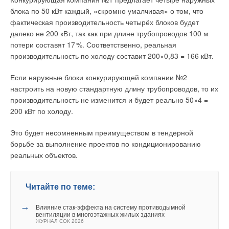
есть примерно 3650 млрд кВт·ч электроэнергии);
блока по 50 кВт каждый, «скромно умалчивая» о том, что
Европа сэкономит 22 млрд евро, используя
фактическая производительность четырёх блоков будет
теплоизоляцию, а не возобновляемые источники энергии
Читайте по теме:
далеко не 200 кВт, так как при длине трубопроводов 100 м
для экономии выбросов углекислого газа;
потери составят 1
7
%. Соответственно, реальная
эффективность каменной ваты в области сокращения
→
Влияние стак‑эффекта на систему противодымной
выбросов углекислого газа в 40 раз выше, чем у
производительность по холоду составит 200×0,83 = 166 кВт.
вентиляции в многоэтажных жилых зданиях
ЖУРНАЛ СОК ИЮНЬ 2026
электромобилей.
→
Влияние параметров информационных потоков и типов
Если наружные блоки конкурирующей компании №2
вычислительных нагрузок на энергоэффективность
Во многих странах «зелёное» строительство уже
настроить на новую стандартную длину трубопроводов, то их
систем обеспечения микроклимата центров обработки
данных
поддерживается на государственном уровне. В частности,
производительность не изменится и будет реально 50×4 =
ЖУРНАЛ СОК ИЮНЬ 2026
правительство Великобритании объявило о реализации
→
200 кВт по холоду.
Свежий воздух без компромиссов: новые приточно-
вытяжные установки SHUFT UniMAX для квартиры и
проекта «Грант на зелёные дома» стоимостью 2 млрд
частного дома
фунтов стерлингов. Теперь домовладельцы могут подать
Это будет несомненным преимуществом в тендерной
ЖУРНАЛ СОК ИЮНЬ 2026
→
заявки и получить ваучеры на сумму до 5000 фунтов для
борьбе за выполнение проектов по кондиционированию
Вентиляция жилых помещений
ЖУРНАЛ СОК ИЮНЬ 2026
повышения энергоэффективности своей недвижимости.
реальных объектов.
→
Анализ российского рынка сплит-систем на основе
Выплаты можно использовать для установки
макроэкономических факторов
ЖУРНАЛ СОК ИЮНЬ 2026
низкоуглеродных систем отопления, теплоизоляции стен,
Читайте по теме:
замены окон [16].
→
Влияние стак‑эффекта на систему противодымной
В нашей стране также полностью осознают важность
вентиляции в многоэтажных жилых зданиях
модернизации недвижимости, поэтому в каждом регионе
ЖУРНАЛ СОК 2026