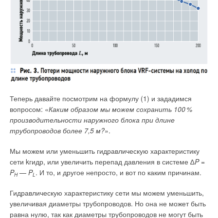
обеспечивает 50–9
0
% потенциала энергосбережения.
Следует учитывать, что разные способы производства
и экономии энергии по-разному влияют на окружающую
среду. Дело в том, что каждый потребитель оставляет за
Рис. 2. i–d-диаграмма состояния воздуха в крытой ледовой
собой углеродный след — определённое количество
арене для тёплого периода года
парниковых газов, которые были выброшены в атмосферу
(при организации воздухораспределения по схемам: А —
в результате выработки использованной энергии. Вычислить
«сверху-вверх»; Б — «сверху-вниз»)
углеродный след довольно сложно. В него входят топливо,
сгоревшее при непосредственной выработке энергии,
Теперь давайте посмотрим на формулу (1) и зададимся
Избежать излишнего осушения воздуха можно путём
расходы на его транспортировку, а также затраты
вопросом: «
Каким образом мы можем сохранить 10
0
%
частичной рециркуляции, организацию которой удобно
на производство и амортизацию оборудования.
производительности наружного блока при длине
проводить при комбинированной схеме
трубопроводов более 7,5 м?
».
воздухораспределения, предложенной в работе [5].
Мы можем или уменьшить гидравлическую характеристику
Так, многоступенчатое смешение наружного
сети kгидр, или увеличить перепад давления в системе ∆
P
=
и рециркуляционного воздуха с различными параметрами
P
—
P
. И то, и другое непросто, и вот по каким причинам.
H
L
можно осуществить с помощью раздельного отбора
рециркуляционного воздуха из верхней и нижней зон
Гидравлическую характеристику сети мы можем уменьшить,
ледовой арены. При этом подача воздуха производится
увеличивая диаметры трубопроводов. Но она не может быть
аналогично первым двум схемам.
равна нулю, так как диаметры трубопроводов не могут быть