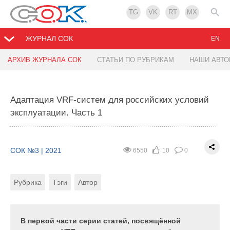
TG
VK
RT
MX
ЖУРНАЛ СОК
EN
АРХИВ ЖУРНАЛА СОК
СТАТЬИ ПО РУБРИКАМ
НАШИ АВТ
Особенности обеспечения микроклимата крытых
Предотвратим климатическую катастрофу. Роль
ледовых арен
зданий и технологий в спасении мира
Адаптация VRF-систем для российских условий
эксплуатации. Часть 1
СОК №3 | 2021
СОК №3 | 2021
24080
14731
5
3
0
0
Рубрика
Рубрика
Тэги
Автор
Автор
СОК №3 | 2021
6550
10
0
Рубрика
Тэги
Автор
В статье рассматривается схема
Сегодня большинство экспертов обеспокоено
воздухораспределения системы
выполнением условий Парижского соглашения по
кондиционирования ледового поля ледовой
климату. Их опасения совсем не беспочвенны:
арены с многоступенчатым смешиванием
документ подписали в 195 странах, но многие ли
В первой части серии статей, посвящённой