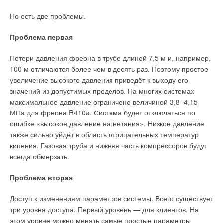
проектировании рассматриваемых систем рекомендуется
устаревших систем. В конце 2019 года в нашей стране
Но есть две проблемы.
второй способ — применение вытесняющей системы, при
насчитывалось 130 объектов, сертифицированных по
которой приточный воздух подаётся под сиденья трибун
«зелёным» стандартам BREEAM, LEED и DGNB. Несмотря
Проблема первая
в количестве 20 м³/ч на одного человека со скоростью 0,25 м/
на скромные цифры, динамика экологичного девелопмента
с и температурным перепадом между приточным воздухом
положительна, и в будущем российский рынок недвижимости
Потери давления фреона в трубе длиной 7,5 м и, например,
и воздухом рабочей зоны в
3
°C. Следует отметить, что
ждёт значительный прирост сертифицированных
100 м отличаются более чем в десять раз. Поэтому простое
основным недостатком подобной схемы является
сооружений. Причём, если на данный момент большинство
увеличение высокого давления приведёт к выходу его
необходимость организации доступа к приточным
«зелёных» зданий относятся к офисному сегменту,
значений из допустимых пределов. На многих системах
воздуховодам и распределителям для их обслуживания
постепенно с ними сравняется и жилая недвижимость. Уже
максимальное давление ограничено величиной 3,8–4,15
и монтажа.
сегодня в данном секторе реализуется множество
МПа для фреона R410a. Система будет отключаться по
экопроектов. Так, новый, но уже ставший знаменитым на всю
ошибке «высокое давление нагнетания». Низкое давление
столицу жилой комплекс «Жизнь на Плющихе» первым
также сильно уйдёт в область отрицательных температур
в России получил золотой сертификат LEED. Застройщик,
кипения. Газовая труба и нижняя часть компрессоров будут
компания «Донстрой», применял в работе современные
всегда обмерзать.
природные материалы премиум-класса. В оформлении
основной части фасада использовался известняк,
Проблема вторая
а цокольная часть была отделана полированным гранитом.
Экологичность и энергоэффективность здания обеспечивает
Доступ к изменениям параметров системы. Всего существует
теплоизоляция из каменной ваты. Дополнительно
три уровня доступа. Первый уровень — для клиентов. На
утеплитель защищает жильцов от лишних шумов и отвечает
этом уровне можно менять самые простые параметры