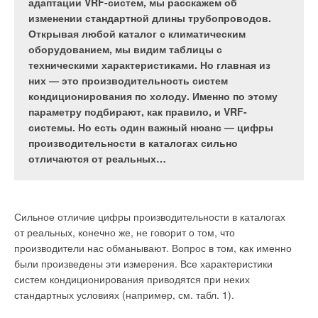
наружного и рециркуляционного воздуха,
государства принимают достаточные меры?
адаптации VRF-систем, мы расскажем об
удаляемого из верхней и нижней частей
изменении стандартной длины трубопроводов.
обслуживаемой зоны помещения. Такая система
Открывая любой каталог с климатическим
позволяет добиться снижения энергозатрат на
оборудованием, мы видим таблицы с
Россия ратифицировала соглашение лишь в сентябре 2019
кондиционирование воздуха в холодный период
техническими характеристиками. Но главная из
года. В то же время в нашей стране угроза становится
года.
них — это производительность систем
очевидной: в первом квартале 2020 года был установлен
кондиционирования по холоду. Именно по этому
пятилетний рекорд по уровню загрязнения воздуха [1]. Ещё
параметру подбирают, как правило, и VRF-
два года назад Росгидромет проверил качество воздуха в 246
системы. Но есть один важный нюанс — цифры
городах, в 219 из них отметил превышение санитарно-
производительности в каталогах сильно
гигиенических нормативов [2]. Выбросы CO
2
отличаются от реальных…
и сопутствующее глобальное потепление наносят удар и по
экономике. В частности, проблемой становится таяние
вечной мерзлоты: по оценкам учёных, к 2050 году
финансовый ущерб РФ составит 8,
5
% от ВВП [3]. Что
Сильное отличие цифры производительности в каталогах
способно поменять ситуацию?
от реальных, конечно же, не говорит о том, что
производители нас обманывают. Вопрос в том, как именно
Путь к выполнению протоколов — эффективное
были произведены эти измерения. Все характеристики
использование ресурсов
систем кондиционирования приводятся при неких
стандартных условиях (например, см. табл. 1).
Введение
Изменения климата — это реальная угроза. Совсем недавно