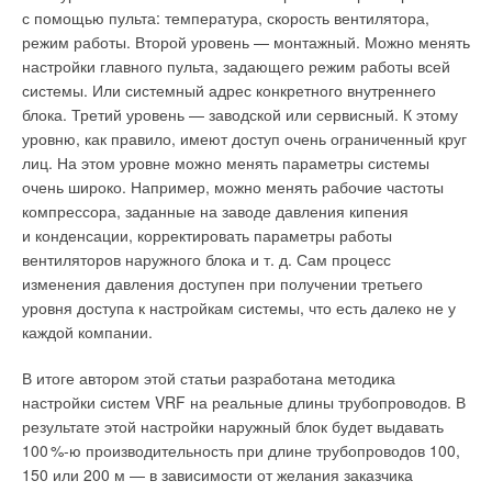
за пожарную безопасность. Ещё один пример «зелёной»
с помощью пульта: температура, скорость вентилятора,
жилой недвижимости — комплекс «Отрада» в Красногорском
режим работы. Второй уровень — монтажный. Можно менять
районе Подмосковья. В него входят семь монолитных зданий
настройки главного пульта, задающего режим работы всей
высотой от семи до 16 этажей, построенных по технологии
системы. Или системный адрес конкретного внутреннего
Ecolife с использованием долговечных и безопасных для
блока. Третий уровень — заводской или сервисный. К этому
людей и окружающей среды материалов. В отделке фасадов
уровню, как правило, имеют доступ очень ограниченный круг
и подъездов применялись клинкерный кирпич и дерево,
лиц. На этом уровне можно менять параметры системы
а для утепления была выбрана теплоизоляция из каменной
очень широко. Например, можно менять рабочие частоты
ваты Rockwool. Благодаря данному решению
компрессора, заданные на заводе давления кипения
Выводы
минимизируются потери тепла, стабилизируется влажность
и конденсации, корректировать параметры работы
стен и обеспечивается комфортный температурный режим
вентиляторов наружного блока и т. д. Сам процесс
Таким образом, для повышения энергоэффективности
в помещениях. Проект получил награду Urban Awards,
изменения давления доступен при получении третьего
проектируемых систем обеспечения микроклимата зоны
подтверждающую его высокий ранг [14].
уровня доступа к настройкам системы, что есть далеко не у
ледового поля крытых ледовых арен в зимний период
каждой компании.
необходимо применять комбинированную схему с частичной
Однако новые энергоэффективные здания занимают лишь
рециркуляцией, а в летний период — схему «сверху-вниз»,
небольшую долю в общей массе сооружений. Например,
В итоге автором этой статьи разработана методика
что позволит сократить энергетические затраты на обработку
в ЕС только
3
% жилого фонда соответствует наиболее
настройки систем VRF на реальные длины трубопроводов. В
приточного воздуха на 1
5
%. Для зрительных трибун
энергоэффективной маркировке (классу А), в РФ всего около
результате этой настройки наружный блок будет выдавать
наиболее актуально применять способ вытесняющей
100 таких домов (все остальные нуждаются в модернизации
10
0
%-ю производительность при длине трубопроводов 100,
вентиляции с подачей приточного воздуха через устройства,
до 2050 года). Масштабная реновация положительно
150 или 200 м — в зависимости от желания заказчика
расположенные под сиденьями для зрителей.