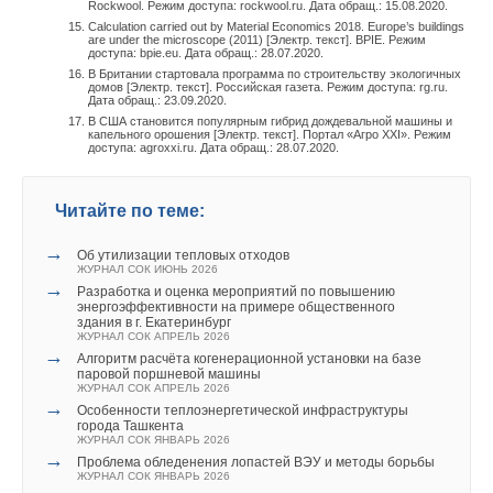
Rockwool. Режим доступа: rockwool.ru. Дата обращ.: 15.08.2020.
Calculation carried out by Material Economics 2018. Europe’s buildings
are under the microscope (2011) [Электр. текст]. BPIE. Режим
доступа: bpie.eu. Дата обращ.: 28.07.2020.
В Британии стартовала программа по строительству экологичных
домов [Электр. текст]. Российская газета. Режим доступа: rg.ru.
Дата обращ.: 23.09.2020.
В США становится популярным гибрид дождевальной машины и
капельного орошения [Электр. текст]. Портал «Агро XXI». Режим
доступа: agroxxi.ru. Дата обращ.: 28.07.2020.
Читайте по теме:
→
Об утилизации тепловых отходов
ЖУРНАЛ СОК ИЮНЬ 2026
→
Разработка и оценка мероприятий по повышению
энергоэффективности на примере общественного
здания в г. Екатеринбург
ЖУРНАЛ СОК АПРЕЛЬ 2026
→
Алгоритм расчёта когенерационной установки на базе
паровой поршневой машины
ЖУРНАЛ СОК АПРЕЛЬ 2026
→
Особенности теплоэнергетической инфраструктуры
города Ташкента
ЖУРНАЛ СОК ЯНВАРЬ 2026
→
Проблема обледенения лопастей ВЭУ и методы борьбы
ЖУРНАЛ СОК ЯНВАРЬ 2026