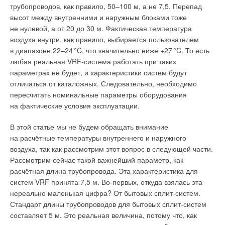
наибольший интерес представляют особенности работы
трубопроводов, как правило, 50–100 м, а не 7,5. Перепад
температуры, планете грозят природные катаклизмы,
именно систем обеспечения микроклимата. Связано это
высот между внутренними и наружным блоками тоже
некоторые территории могут стать непригодными для жизни,
с тем, что работа названных систем более динамична
не нулевой, а от 20 до 30 м. Фактическая температура
пострадает биологическое разнообразие, почти иссякнет
и требует увязки с множеством факторов, таких как
воздуха внутри, как правило, выбирается пользователем
питьевая вода, начнутся голод и эпидемии. «
В России часто
температура внутреннего воздуха в помещении (которая,
в диапазоне 22–2
4
°C, что значительно ниже +2
7
°C. То есть
можно слышать, то ли в шутку, то ли всерьёз, что
в свою очередь, меняется от вида проводимых мероприятий,
любая реальная VRF-система работать при таких
Россия — страна северная. Будет на два-три градуса
зоны обслуживания и т. п.), относительная влажность,
параметрах не будет, и характеристики систем будут
потеплее — не страшно. Может быть, даже и хорошо:
конструктивные и архитектурно-строительные особенности
отличаться от каталожных. Следовательно, необходимо
меньше будем тратить денег на шубы и другие тёплые
здания и т. д.
пересчитать номинальные параметры оборудования
вещи. Специалисты по сельскому хозяйству говорят:
на фактические условия эксплуатации.
«Вот и урожай зерновых у нас повышается, и дальше
В работах [4–7] отмечается, что основной особенностью при
будет повышаться, и слава Богу». Это всё, конечно, так,
проектировании систем вентиляции и кондиционирования
В этой статье мы не будем обращать внимание
но, безусловно, мы должны думать… о последствиях этих,
воздуха крытых ледовых арен является наличие ледового
на расчётные температуры внутреннего и наружного
возможно, глобальных изменений климата…
», — отметил
поля с отрицательной температурой. Этот факт полностью
воздуха, так как рассмотрим этот вопрос в следующей части.
в одном из своих выступлений В. В. Путин [5].
определяет схему движения воздушных потоков
Рассмотрим сейчас такой важнейший параметр, как
в помещении, а, следовательно, и поля температуры.
расчётная длина трубопровода. Эта характеристика для
Действительно, изменения климата для нашей страны
систем VRF принята 7,5 м. Во-первых, откуда взялась эта
гораздо более негативны, чем позитивны. Алексей Кокорин,
Кроме того, в зоне ледового поля для поддержания
нереально маленькая цифра? От бытовых сплит-систем.
директор программы «Климат и энергетика» WWF России,
поверхности льда в надлежащем состоянии температура
Стандарт длины трубопроводов для бытовых сплит-систем
выделяет следующие риски:
для населения
(рост числа
воздуха должна лежать в определённых границах. Так,
составляет 5 м. Это реальная величина, потому что, как
сердечно-сосудистых заболеваний и распространение
например, в случае проведения хоккейных матчей