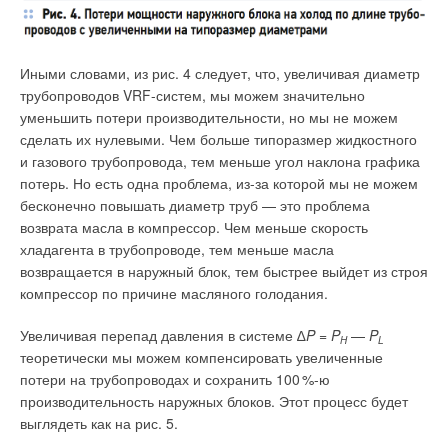
грамотного и эффективного потребления кроется в зданиях.
Рис. 3. i–d-диаграмма состояния воздуха при организации
В Европе на различные строения приходится более 3
6
%
воздухораспределения по смешанной схеме для холодного
от общего объёма выбросов парниковых газов и 4
0
%
периода года
Иными словами, из рис. 4 следует, что, увеличивая диаметр
от общего спроса на первичные энергоресурсы [12]. По
трубопроводов VRF-систем, мы можем значительно
данным, собранным IPCC, строительство обладает самым
Из вышеизложенного можно сделать вывод, что при
уменьшить потери производительности, но мы не можем
экономически эффективным потенциалом регулирования
осуществлении воздухораспределения в холодный период
сделать их нулевыми. Чем больше типоразмер жидкостного
парникового эффекта. Так, при аналогичных финансовых
года по комбинированной схеме затраты на обработку
и газового трубопровода, тем меньше угол наклона графика
затратах здания помогут сократить углеродосодержащие
приточного воздуха значительно уменьшаются. В тоже самое
потерь. Но есть одна проблема, из-за которой мы не можем
выбросы почти на 7
0
% в сравнении с промышленностью.
время применение подобной схемы в тёплый период года
бесконечно повышать диаметр труб — это проблема
увеличивает затраты холода и теплоты.
возврата масла в компрессор. Чем меньше скорость
Чтобы оставаться ниже целевого показателя (1,
5
°C),
хладагента в трубопроводе, тем меньше масла
установленного Парижским соглашением, к 2050 году
Вследствие этого при круглогодичной эксплуатации ледовой
возвращается в наружный блок, тем быстрее выйдет из строя
объёмы выбросов от сооружений в атмосферу должны
арены для уменьшения энергозатрат на системы
компрессор по причине масляного голодания.
уменьшиться на 80–9
0
%. В строительной сфере нужно
кондиционирования ледового поля распределение воздуха
отказаться от использования ископаемого топлива, а также
в тёплый и холодный периоды года необходимо
Увеличивая перепад давления в системе ∆
P
=
P
—
P
H
L
увеличить показатель восстановления энергии
организовывать по различным схемам.
теоретически мы можем компенсировать увеличенные
существующих зданий до
5
% в год [13]. Города
потери на трубопроводах и сохранить 10
0
%-ю
и мегаполисы станут более здоровыми, безопасными
Особенности организации микроклимата зоны трибун
производительность наружных блоков. Этот процесс будет
и устойчивыми, если возводить энергоэффективные
выглядеть как на рис. 5.
Требуемые параметры микроклимата в зоне зрительских
и безопасные сооружения, а также модернизировать уже