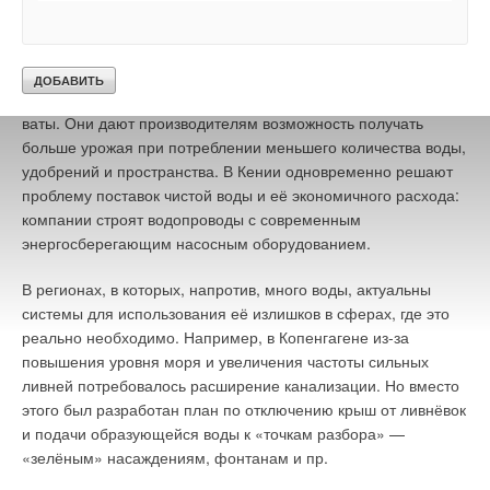
дождевальной машины и капельного орошения. Такое
решение уменьшает испарение воды из почвы на 27–3
5
%
по сравнению с распылителями. Это равноценно
дополнительным 75 мм осадков за сезон [17]. Использовать
меньше воды помогают специальные субстраты из каменной
ваты. Они дают производителям возможность получать
больше урожая при потреблении меньшего количества воды,
удобрений и пространства. В Кении одновременно решают
проблему поставок чистой воды и её экономичного расхода:
компании строят водопроводы с современным
энергосберегающим насосным оборудованием.
В регионах, в которых, напротив, много воды, актуальны
системы для использования её излишков в сферах, где это
реально необходимо. Например, в Копенгагене из-за
повышения уровня моря и увеличения частоты сильных
ливней потребовалось расширение канализации. Но вместо
этого был разработан план по отключению крыш от ливнёвок
и подачи образующейся воды к «точкам разбора» —
«зелёным» насаждениям, фонтанам и пр.