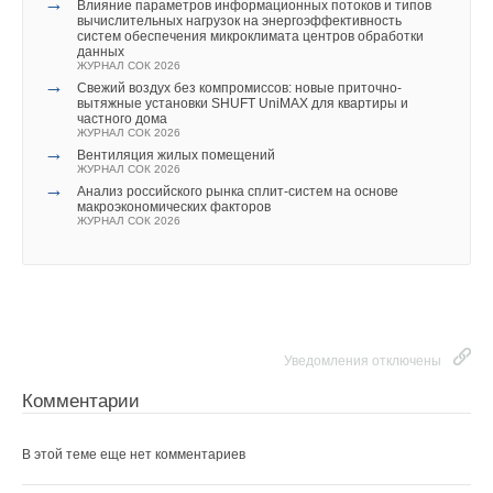
→
действует программа капитального ремонта
Влияние параметров информационных потоков и типов
Уведомления отключены
вычислительных нагрузок на энергоэффективность
многоквартирных жилых домов с упором на утепление
систем обеспечения микроклимата центров обработки
фасадов и кровель. Так, в Москве в 2020 году планируется
данных
Комментарии
ЖУРНАЛ СОК 2026
отремонтировать более 1200 крыш, многие из них уже
→
Свежий воздух без компромиссов: новые приточно-
утепляются каменной ватой Rockwool. По мнению экспертов
вытяжные установки SHUFT UniMAX для квартиры и
В этой теме еще нет комментариев
частного дома
строительной отрасли, подобная теплоизоляция поможет
ЖУРНАЛ СОК 2026
нормализовать распределение тепла по квартирам,
→
Вентиляция жилых помещений
ЖУРНАЛ СОК 2026
сократить теплопотери и затраты ресурсов. При этом под
Добавить комментарий
→
Анализ российского рынка сплит-систем на основе
крышей реконструированных зданий будет создан негорючий
макроэкономических факторов
слой, что обеспечит безопасность жильцов.
ЖУРНАЛ СОК 2026
Ваше имя *
Чтобы встать на путь устойчивого развития, ежегодное
сокращение энергопотребления на 1 м² недвижимости
Ваш E-mail *
должно удвоиться в сравнении с текущими темпами, поэтому
положительный опыт реализованных проектов может стать
Уведомления отключены
примером для строительного сектора.
Текст комментария
Комментарии
В этой теме еще нет комментариев