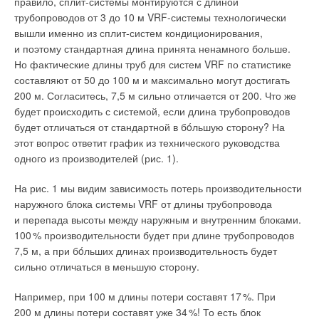
правило, сплит-системы монтируются с длиной
«южных» инфекций);
для сельского хозяйства
(недостаток
температура льда должна находиться в пределах от −6,5 до
трубопроводов от 3 до 10 м VRF-системы технологически
воды в южных регионах и её избыток в северных);
для
−5,
5
°C (при температуре воздуха в зоне ледового поля от +6
вышли именно из сплит-систем кондиционирования,
жизни
(лесные пожары, деградация вечной мерзлоты,
до +1
0
°C), а в случае проведения соревнований по
и поэтому стандартная длина принята ненамного больше.
зимних дорог и переправ);
для природы
(разрушение
фигурному катанию температура льда должна быть
Но фактические длины труб для систем VRF по статистике
экосистем, появление новых видов и проблемы для местных
в интервале от −4 до −
3
°C (при температуре воздуха от +10
составляют от 50 до 100 м и максимально могут достигать
видов).
до +1
3
°C) [1, 6, 7].
200 м. Согласитесь, 7,5 м сильно отличается от 200. Что же
будет происходить с системой, если длина трубопроводов
Также следует помнить, что, помимо зоны ледового поля,
будет отличаться от стандартной в бóльшую сторону? На
в рассматриваемых объектах имеется зона зрительских
этот вопрос ответит график из технического руководства
трибун, в которой необходимо поддерживать совершенно
одного из производителей (рис. 1).
иные параметры микроклимата, обуславливаемые
присутствием зрителей и их комфортом.
На рис. 1 мы видим зависимость потерь производительности
наружного блока системы VRF от длины трубопровода
Таким образом, выделяется две основные обслуживаемые
и перепада высоты между наружным и внутренним блоками.
зоны помещения с различными параметрами. Рассмотрим
10
0
% производительности будет при длине трубопроводов
более подробно особенности организации микроклимата
7,5 м, а при бóльших длинах производительность будет
выделенных зон в отдельности.
сильно отличаться в меньшую сторону.
Особенности организации микроклимата зоны ледового
Например, при 100 м длины потери составят 1
7
%. При
поля
200 м длины потери составят уже 3
4
%! То есть блок