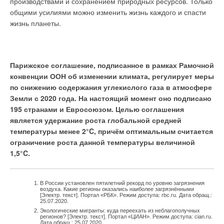
производствами и сохранением природных ресурсов. Только
общими усилиями можно изменить жизнь каждого и спасти
жизнь планеты.
Парижское соглашение, подписанное в рамках Рамочной
конвенции ООН об изменении климата, регулирует меры
по снижению содержания углекислого газа в атмосфере
Земли с 2020 года. На настоящий момент оно подписано
195 странами и Евросоюзом. Целью соглашения
является удержание роста глобальной средней
температуры менее 2°C, причём оптимальным считается
ограничение роста данной температуры величиной
1,5°C.
В России установлен пятилетний рекорд по уровню загрязнения
воздуха. Какие регионы оказались наиболее загрязнёнными
[Электр. текст]. Портал «РБК». Режим доступа: rbc.ru. Дата обращ.:
25.07.2020.
Экологические мигранты: куда переехать из неблагополучных
регионов? [Электр. текст]. Портал «ЦИАН». Режим доступа: cian.ru.
Дата обращ.: 25.07.2020.