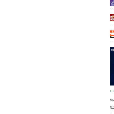
СТ
№4
№2