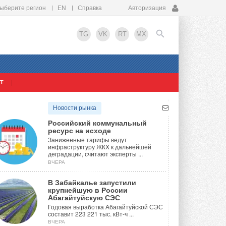
ыберите регион
EN
Справка
Авторизация
TG
VK
RT
MX
Т
EN
Новости рынка
Российский коммунальный
ресурс на исходе
Заниженные тарифы ведут
инфраструктуру ЖКХ к дальнейшей
деградации, считают эксперты ...
ВЧЕРА
В Забайкалье запустили
крупнейшую в России
Абагайтуйскую СЭС
Годовая выработка Абагайтуйской СЭС
составит 223 221 тыс. кВт-ч ...
ВЧЕРА