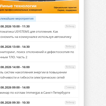
Организатором выступил торгово-
производственный холдинг ...
3 АВГУСТА 2026
«Датарк» испытал модульный
Ближайшие мероприятия
ЦОД с плотностью 54 кВт на
стойку
.08.2026 10:00 - 11:30
Вебинар
Испытания прошли на собственной
томатика USYSTEMS для отопления. Как
производственной площадке и были ...
кономить на коммуналке используя автоматику
3 АВГУСТА 2026
Samsung выпускает VRF-
.08.2026 13:00 - 14:30
Вебинар
систему DVM на R32
ниторинг, поиск отклонений и дефектоскопия по
Линейка включает семь типоразмеров
нным ТЛО. Часть 2
производительностью от 22,4 до 56 кВт.
Суммарная длина трубопроводов ...
3 АВГУСТА 2026
.08.2026 14:00 - 16:00
Вебинар
ль систем накопления энергии в повышении
«СиСофт Девелопмент» подвел
тойчивости и гибкости электрических сетей
итоги конкурса студенческих
проектов «ТИМ-лидеры 2026»
Новый сезон конкурса «ТИМ-лидеры»
.08.2026 09:00 - 14:00
Семинар
стартует уже в сентябре 2026 года ...
минар по котлам Immergas в Санкт-Петербурге
3 АВГУСТА 2026
«Русклимат» укрепляет
.08.2026 09:30 - 10:30
Вебинар