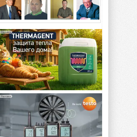
5 АВГУСТА 2026
21-й ежегодный форум
«ЦОД-2026»
Мероприятие пройдет 2-3 сентября в
отеле Radisson Slavyanskaya. Форум
Реклама
посетит более двух тысяч участников ...
5 АВГУСТА 2026
Китайская Shenling представила
линейку тепловых насосов
«воздух-вода» на R290
Серия ThermaX R290 All-In-One
включает три модели ...
4 АВГУСТА 2026
Тепловые насосы в связке с
солнечной генерацией и
Реклама
накопителем снижают
потребление на 60%
Исследователи из Италии установили ...
4 АВГУСТА 2026
«РУСКЛИМАТ Fest 2026» в Уфе
собрал свыше 700 профи
климатической отрасли