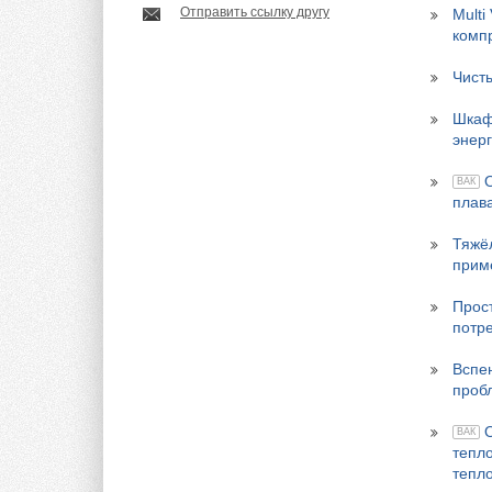
Отправить ссылку другу
Mult
комп
Чисты
Шкаф
энер
ВАК
плав
Тяжё
прим
Прос
потр
Вспе
проб
ВАК
тепл
тепл