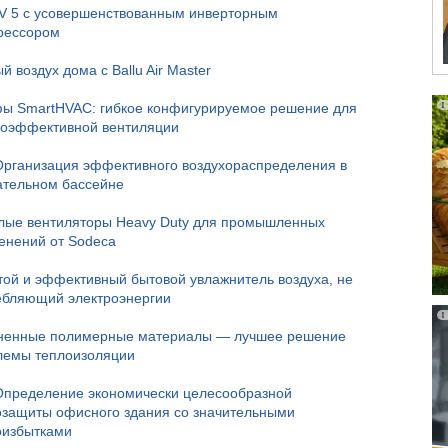
i V 5 с усовершенствованным инверторным
рессором
й воздух дома с Ballu Air Master
ы SmartHVAC: гибкое конфигурируемое решение для
гоэффективной вентиляции
Организация эффективного воздухораспределения в
ательном бассейне
лые вентиляторы Heavy Duty для промышленных
енений от Sodeca
той и эффективный бытовой увлажнитель воздуха, не
ебляющий электроэнергии
ненные полимерные материалы — лучшее решение
лемы теплоизоляции
Определение экономически целесообразной
озащиты офисного здания со значительными
оизбытками