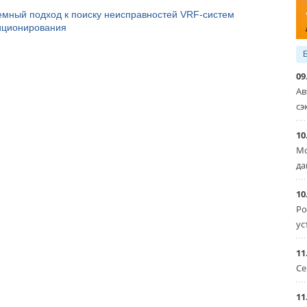
емный подход к поиску неисправностей VRF-систем
иционирования
09
Ав
сэ
10
Мо
да
10
Ро
ус
11
Се
11