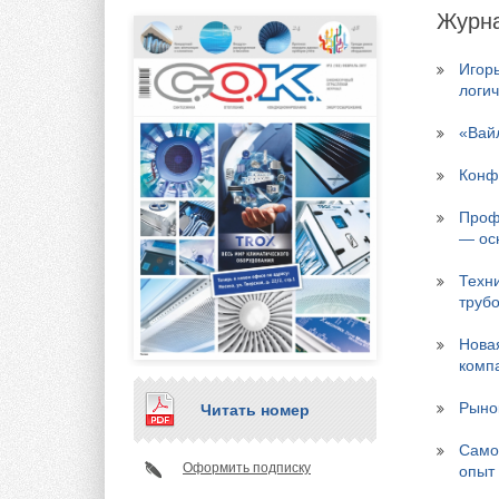
Журна
Игорь
логи
«Вай
Конф
Проф
— ос
Техн
труб
Нова
комп
Рыно
Читать номер
Само
Оформить подписку
опыт