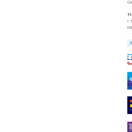
Си
11
г.
HE