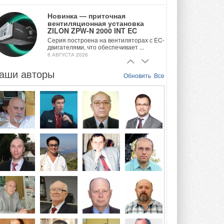
Новинка — приточная
вентиляционная установка
ZILON ZPW-N 2000 INT EC
Серия построена на вентиляторах с EC-
двигателями, что обеспечивает ...
6 АВГУСТА 2026
аши авторы
Учёные ЮУрГУ создали
Обновить
Все
каскадную установку,
объединяющую солнечную и
геотермальную энергию
Природосберегающие технологии ...
6 АВГУСТА 2026
Для Арктики создали
технологию защиты
ветрогенераторов от аварий
Разработка учитывает влияние
мерзлоты, обледенения и снеговых ...
6 АВГУСТА 2026
Гибридный тепловой насос PV/T
с одним общим испарителем
Исследователи предложили
конструкцию двухисточникового ...