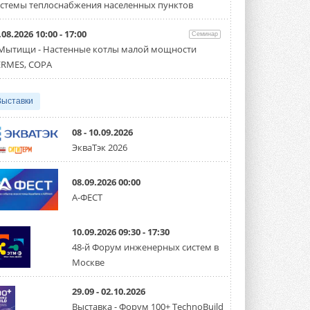
партнёрство за Уралом
стемы теплоснабжения населенных пунктов
Президент Омского землячества в
Москве Михаил Тимошенко посетил
Омск с трёхдневным рабочим визитом ...
.08.2026 10:00 - 17:00
Семинар
31 ИЮЛЯ 2026
 Мытищи - Настенные котлы малой мощности
RMES, COPA
Carrier модернизирует
флагманский чиллер AquaEdge
19XR
Выставки
Чиллер получил новую версию,
работающую на хладагенте R1234ze ...
31 ИЮЛЯ 2026
08 - 10.09.2026
ЭкваТэк 2026
Mitsubishi расширяет
направление систем
охлаждения для ЦОД
08.09.2026 00:00
Mitsubishi Electric создаёт в США новую
компанию MEHITS US Inc. ...
А-ФЕСТ
31 ИЮЛЯ 2026
10.09.2026 09:30 - 17:30
США запретили использование
иностранных инверторов
48-й Форум инженерных систем в
28 июля 2026 года Федеральная
Москве
комиссия по связи США (FCC) обновила
свой специальный перечень Covered ...
31 ИЮЛЯ 2026
29.09 - 02.10.2026
Выставка - Форум 100+ TechnoBuild