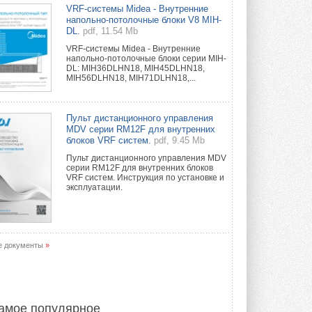
Краска для окон: как выбрать
VRF-системы Midea - Внутренние
состав, который не
напольно-потолочные блоки V8 MIH-
растрескается после первой
DL.
pdf, 11.54 Mb
зимы
VRF-системы Midea - Внутренние
Частые вопросы о краске для окон ...
напольно-потолочные блоки серии MIH-
30 ИЮЛЯ 2026
DL: MIH36DLHN18, MIH45DLHN18,
MIH56DLHN18, MIH71DLHN18,...
СИЭНПИ РУС представила
новую серию консольных
насосов NM
Пульт дистанционного управления
Усовершенствованная гидравлика
MDV серии RM12F для внутренних
помогает снизить энергопотребление ...
блоков VRF систем.
pdf, 9.45 Mb
30 ИЮЛЯ 2026
Пульт дистанционного управления MDV
серии RM12F для внутренних блоков
Группа «Теплолюкс» открыла
VRF систем. Инструкция по установке и
новую производственную
эксплуатации.
площадку
Открытие нового завода состоялось
сегодня в Мытищах ...
29 ИЮЛЯ 2026
е документы
»
Stiebel Eltron — спонсирует
международные соревнования
25 спортсменов, выступающих в
прыжках с трамплина и лыжном
двоеборье на международных ...
амое популярное
29 ИЮЛЯ 2026