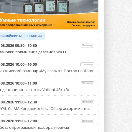
4 АВГУСТА 2026
Тепловые насосы в связке с
солнечной генерацией и
накопителем снижают
потребление на 60%
Исследователи из Италии установили ...
Ближайшие мероприятия
4 АВГУСТА 2026
.08.2026 09:30 - 10:30
Вебинар
«РУСКЛИМАТ Fest 2026» в Уфе
тановки повышения давления WILO
собрал свыше 700 профи
климатической отрасли
.08.2026 10:00 - 16:00
Семинар
Организатором выступил торгово-
производственный холдинг ...
актический семинар «MyHeat» в г. Ростов-на-Дону
3 АВГУСТА 2026
.08.2026 10:00 - 11:00
Вебинар
«Датарк» испытал модульный
нденсационные котлы Vaillant 48+ кВт
ЦОД с плотностью 54 кВт на
стойку
Испытания прошли на собственной
.08.2026 11:00 - 12:30
Вебинар
производственной площадке и были ...
YAL CLIMA Кондиционеры. Обзор ассортимента.
3 АВГУСТА 2026
Samsung выпускает VRF-
.08.2026 11:00 - 12:00
Вебинар
систему DVM на R32
бота с программой подбора, нюансы
Линейка включает семь типоразмеров