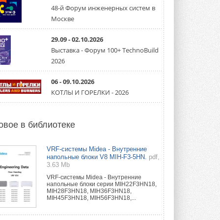
направление систем
охлаждения для ЦОД
48-й Форум инженерных систем в
Mitsubishi Electric создаёт в США новую
Москве
компанию MEHITS US Inc. ...
31 ИЮЛЯ 2026
29.09 - 02.10.2026
Выставка - Форум 100+ TechnoBuild
США запретили использование
иностранных инверторов
2026
28 июля 2026 года Федеральная
комиссия по связи США (FCC) обновила
свой специальный перечень Covered ...
06 - 09.10.2026
31 ИЮЛЯ 2026
КОТЛЫ И ГОРЕЛКИ - 2026
Уже через месяц в России
можно будет устанавливать
солнечные панели в МКД
овое в библиотеке
С 1 сентября снимается запрет на
микрогенерацию в многоквартирных ...
30 ИЮЛЯ 2026
VRF-системы Midea - Внутренние
напольные блоки V8 MIH-F3-5HN.
pdf,
3.63 Mb
Канальные вентиляторы с ЕС-
двигателями Sysimple TRS EC
VRF-системы Midea - Внутренние
Poti
напольные блоки серии MIH22F3HN18,
Новинка от Системэйр —
MIH28F3HN18, MIH36F3HN18,
прямоугольный канальный ...
MIH45F3HN18, MIH56F3HN18,...
30 ИЮЛЯ 2026