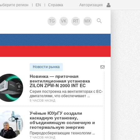
ыберите регион
EN
Справка
Авторизация
TG
VK
RT
MX
EN
Новости рынка
Новинка — приточная
вентиляционная установка
ZILON ZPW-N 2000 INT EC
Серия построена на вентиляторах с EC-
двигателями, что обеспечивает ...
5 ЧАСОВ НАЗАД
Учёные ЮУрГУ создали
каскадную установку,
объединяющую солнечную и
геотермальную энергию
Природосберегающие технологии ...
7 ЧАСОВ НАЗАД