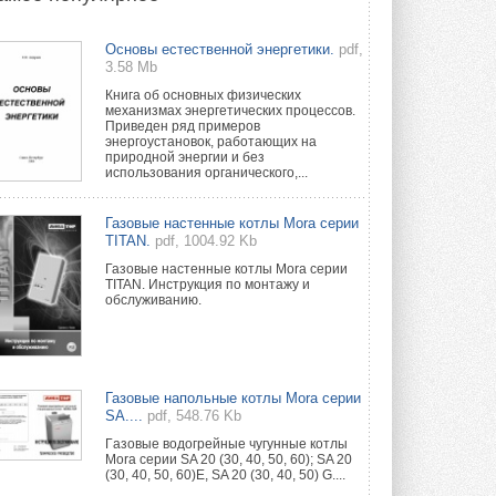
Новый фирменный магазин
Основы естественной энергетики.
pdf,
Midea открылся в Сургуте
3.58 Mb
Компания «Даичи» совместно с
партнером «Энердрим» открыла новый
Книга об основных физических
фирменный магазин Midea в Сургуте ...
механизмах энергетических процессов.
29 ИЮЛЯ 2026
Приведен ряд примеров
энергоустановок, работающих на
природной энергии и без
Токио — лидер по
использования органического,...
интенсивности использования
кондиционеров
Данные получены в ходе очередного
Газовые настенные котлы Mora серии
опроса Daikin о восприятии жары ...
TITAN.
pdf, 1004.92 Kb
28 ИЮЛЯ 2026
Газовые настенные котлы Mora серии
TITAN. Инструкция по монтажу и
CDU производства LG прошёл
обслуживанию.
валидацию NVIDIA для ИИ-дата-
центров
Компания становится официальным
партнёром NVIDIA по системам ...
28 ИЮЛЯ 2026
Газовые напольные котлы Mora серии
SA....
pdf, 548.76 Kb
В Великобритании предлагают
сделать кондиционирование
Гaзовые водогрeйные чугунные котлы
обязательным для новостроек
Mora серии SA 20 (30, 40, 50, 60); SA 20
(30, 40, 50, 60)E, SA 20 (30, 40, 50) G....
Либеральные демократы внесли