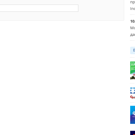
пр
In
10
Мо
да