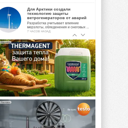
Для Арктики создали
технологию защиты
ветрогенераторов от аварий
Разработка учитывает влияние
мерзлоты, обледенения и снеговых ...
7 ЧАСОВ НАЗАД
Гибридный тепловой насос PV/T
Реклама
с одним общим испарителем
Исследователи предложили
конструкцию двухисточникового ...
ВЧЕРА
21-й ежегодный форум
«ЦОД-2026»
Мероприятие пройдет 2-3 сентября в
отеле Radisson Slavyanskaya. Форум
посетит более двух тысяч участников ...
ВЧЕРА
Реклама
Китайская Shenling представила
линейку тепловых насосов
«воздух-вода» на R290
Серия ThermaX R290 All-In-One
включает три модели ...