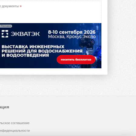
предложение оснащать все новые ...
1
28 ИЮЛЯ 2026
е документы
»
В Подмосковье запустят
производство холодильной
техники и теплообменного
Реклама
оборудования
Проект реализует компания «ВЕЗА» ...
28 ИЮЛЯ 2026
Ридан объявил о старте продаж
автоматического
балансировочного клапана
Клапан APT‑R3 производится на заводе
в Лешково (Московская область) ...
27 ИЮЛЯ 2026
Шумоглушители собственного
производства от компании
TURKOV
Новая линейка пластинчатых
ация
прямоугольных шумоглушителей ...
27 ИЮЛЯ 2026
льское соглашение
Aquatherm Almaty 2026:
ключевая платформа для
онфиденциальности
развития инженерных систем