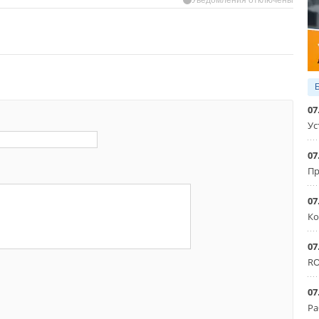
07
Ус
07
Пр
07
Ко
07
RO
07
Ра