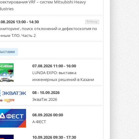
оектирования VRF – систем Mitsubishi Heavy
производительностью от 22,4 до 56 кВт.
Суммарная длина трубопроводов ...
dustries
3 АВГУСТА 2026
.08.2026 13:00 - 14:30
Вебинар
«СиСофт Девелопмент» подвел
ниторинг, поиск отклонений и дефектоскопия по
итоги конкурса студенческих
проектов «ТИМ-лидеры 2026»
нным ТЛО. Часть 2
Новый сезон конкурса «ТИМ-лидеры»
стартует уже в сентябре 2026 года ...
3 АВГУСТА 2026
Выставки
«Русклимат» укрепляет
партнёрство за Уралом
07.08.2026 11:00 - 16:00
Президент Омского землячества в
LUNDA EXPO: выставка
Москве Михаил Тимошенко посетил
инженерных решений в Казани
Омск с трёхдневным рабочим визитом ...
31 ИЮЛЯ 2026
08 - 10.09.2026
Carrier модернизирует
ЭкваТэк 2026
флагманский чиллер AquaEdge
19XR
Чиллер получил новую версию,
08.09.2026 00:00
работающую на хладагенте R1234ze ...
А-ФЕСТ
31 ИЮЛЯ 2026
Mitsubishi расширяет
10.09.2026 09:30 - 17:30