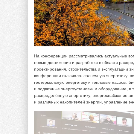
Энергетическая эффективность и надёжность рабо
на кривой характеристики системы относительно 
точки за пределы рабочего диапазона насос раб
коэффициента полезного действия насоса при вых
На конференции рассматривались актуальные воп
является достаточно очевидным, и, имея на руках
новые достижения и разработки в области распре
может оценить эффективность работы насоса в за
проектирования, строительства и эксплуатации э
конференции включала: солнечную энергетику, ве
геотермальную энергетику и тепловые насосы, би
и подвижные энергоустановки и оборудование, в 
распределённую энергетику, энергоснабжение ав
и различных накопителей энергии, управление э