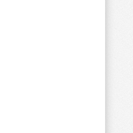
Клапан APT‑R3 производится на заводе
в Лешково (Московская область) ...
27 ИЮЛЯ 2026
Шумоглушители собственного
производства от компании
TURKOV
Новая линейка пластинчатых
прямоугольных шумоглушителей ...
27 ИЮЛЯ 2026
Aquatherm Almaty 2026:
ключевая платформа для
развития инженерных систем
Центральной Азии
С 2 по 4 сентября 2026 года в Алматы ...
27 ИЮЛЯ 2026
ВИЭ обойдут уголь по
выработке электроэнергии в
текущем году
Международное энергетическое
агентство (МЭА) выпустило ...
27 ИЮЛЯ 2026
Taconova переосмысливает