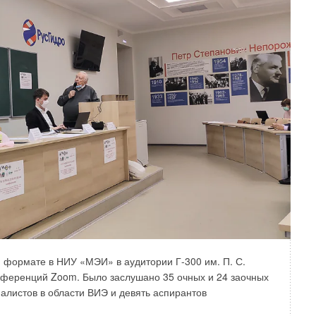
м»)
оннего входа (тип Д) с 1953 года. За это время
вания и производства насосов данного типа.
учившая название DeLium, включает более 70
на любые параметры и наиболее близко к точке
 впечатляющими максимальными характеристиками:
ым требованиям по энергоэффективности, определяемым
ии учитывались требования к форме напорных
кие насосы для параллельной работы и работы
формате в НИУ «МЭИ» в аудитории Г-300 им. П. С.
ке также активно использовались современные методы
нференций Zoom. Было заслушано 35 очных и 24 заочных
лучить оптимальные параметры оборудования.
алистов в области ВИЭ и девять аспирантов
 были заложены решения, которые значительно