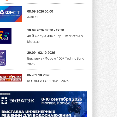
Группа «Теплолюкс» открыла
08.09.2026 00:00
новую производственную
А-ФЕСТ
площадку
Открытие нового завода состоялось
сегодня в Мытищах ...
10.09.2026 09:30 - 17:30
29 ИЮЛЯ 2026
48-й Форум инженерных систем в
Stiebel Eltron — спонсирует
Москве
международные соревнования
25 спортсменов, выступающих в
29.09 - 02.10.2026
прыжках с трамплина и лыжном
двоеборье на международных ...
Выставка - Форум 100+ TechnoBuild
29 ИЮЛЯ 2026
2026
Новый фирменный магазин
Midea открылся в Сургуте
06 - 09.10.2026
Компания «Даичи» совместно с
КОТЛЫ И ГОРЕЛКИ - 2026
партнером «Энердрим» открыла новый
фирменный магазин Midea в Сургуте ...
29 ИЮЛЯ 2026
Реклама
Токио — лидер по
интенсивности использования
кондиционеров
Данные получены в ходе очередного