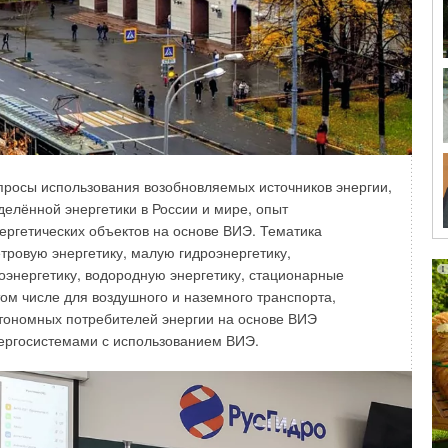
ты насоса зависят от положения его рабочей точки
допускаемого рабочего диапазона. При выходе рабочей
отает неэффективно и с низкой надёжностью. Снижение
оде рабочей точки за указанные пределы (рис. 1)
росы использования возобновляемых источников энергии,
 диаграмму с характеристикой КПД, пользователь всегда
делённой энергетики в России и мире, опыт
висимости от положения его рабочей точки.
нергетических объектов на основе ВИЭ. Тематика
тровую энергетику, малую гидроэнергетику,
оэнергетику, водородную энергетику, стационарные
том числе для воздушного и наземного транспорта,
тономных потребителей энергии на основе ВИЭ
нергосистемами с использованием ВИЭ.