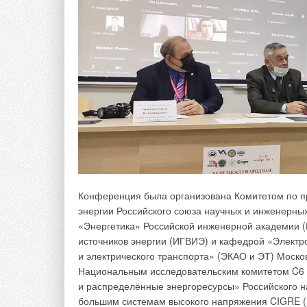
Конференция была организована Комитетом по п
Рис. 1. Зависимость эффективности центро
энергии Российского союза научных и инженерны
«Энергетика» Российской инженерной академии (
При этом зависимость надёжности насоса от режи
источников энергии (ИГВИЭ) и кафедрой «Электр
и понятной для пользователей. График на рис. 2 
и электрического транспорта» (ЭКАО и ЭТ) Моско
рабочей точки относительно рабочего диапазона.
Национальным исследовательским комитетом C6 
и распределённые энергоресурсы» Российского н
большим системам высокого напряжения CIGRE 