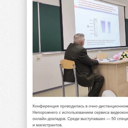
оборудования.
Насосы двустороннего входа DeLium («ДеЛиу
АО «ГМС Ливгидромаш» производит насосы двустор
предприятием накоплен огромный опыт проектиро
Новая линейка насосов двустороннего входа, пол
типоразмеров, что позволяет подобрать агрегат 
максимального КПД. Линейка DeLium отличается
производительность до 12 тыс. м³/ч;
напор до 250 м;
рабочее давление до 25 бар.
Насосы данной серии соответствуют максимальн
европейскими стандартами. При их проектирован
характеристик, которые позволяют применять та
Конференция проводилась в очно-дистанционном 
с регуляторами частоты вращения. При разработ
Непорожнего с использованием сервиса видеоко
компьютерного моделирования, позволяющие по
онлайн-докладов. Среди выступавших — 50 специ
и магистрантов.
В конструкцию насосов рассматриваемой линейки