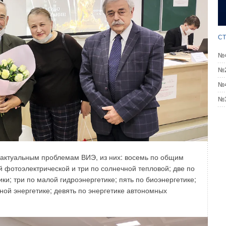
ышения энергоэффективности насосных систем наиболее
я их энергоэффективной эксплуатации:
ателей и других элементов системы.
СТ
й системы:
№4
№2
ьно близко к точке максимального КПД;
№4
мости от изменяющихся условий и характеристик
№3
ри этом рабочая точка всегда находится в пределах
ния, с высокой энергоэффективностью и надёжностью,
ходит в Группу «ГМС»). Это ведущий производитель
 актуальным проблемам ВИЭ, из них: восемь по общим
 промышленности (в том числе для водоснабжения
й фотоэлектрической и три по солнечной тепловой; две по
иклом, включающим проектирование, литьё, механическую
и; три по малой гидроэнергетике; пять по биоэнергетике;
иях эксплуатации.
ной энергетике; девять по энергетике автономных
О «ГМС Ливгидромаш» успешно реализует приведённые
приятием освоено производство новых линеек насосного