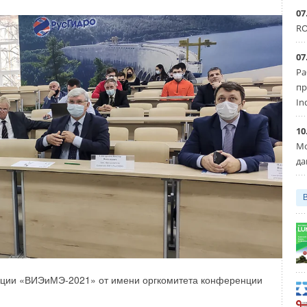
07
RO
07
Ра
пр
In
10
Мо
да
нции «ВИЭиМЭ-2021» от имени оргкомитета конференции