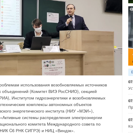
07
роблемам использования возобновляемых источников
Ус
бежного насоса от положения рабочей точки
х объединений (Комитет ВИЭ РосСНИО), секцией
РИА), Институтом гидроэнергетики и возобновляемых
07
ма его работы уже не является столь же очевидной
отехнические комплексы автономных объектов
Пр
показывает, как зависит надёжность насоса от положения
вского энергетического института (НИУ «МЭИ»),
«Активные системы распределения электроэнергии
07
ационального комитета Международного совета по
Ко
(НИК C6 РНК СИГРЭ) и НИЦ «Виндэк».