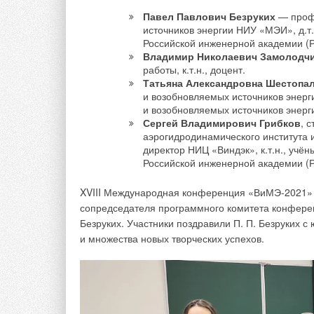
Павел Павлович Безруких
— профе
источников энергии НИУ «МЭИ», д.т
Рис. 2. График зависимости надёжности нас
Российской инженерной академии (
Владимир Николаевич Замолодч
Работа насоса за пределами рабочего диапазона
работы, к.т.н., доцент.
Татьяна Александровна Шестопа
1. Значительному повышению температуры насос
и возобновляемых источников энер
и возобновляемых источников энерги
2. Снижению ресурса работы подшипников и упло
Сергей Владимирович Грибков
, 
возникновения кавитации в проточной части насо
аэрогидродинамического института 
директор НИЦ «Виндэк», к.т.н., уч
на входе и выходе рабочего колеса, а также уве
Российской инженерной академии (
3. Снижению ресурса работы подшипников и упло
XVIII Международная конференция «ВиМЭ-2021» 
перекачиваемой среды в проточной части насоса.
сопредседателя программного комитета конфер
Безруких. Участники поздравили П. П. Безруких с
4. Кавитации и перегрузке приводного электродви
и множества новых творческих успехов.
Во всех рассуждениях о надёжности и эффективн
рабочей точки насоса и её положения. Необходим
характеристик самого агрегата и гидравлической