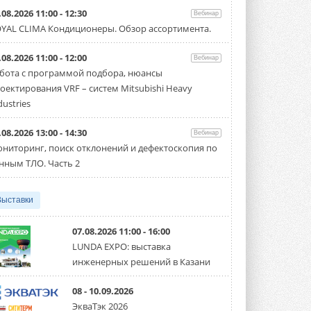
Уже через месяц в России
.08.2026 11:00 - 12:30
Вебинар
можно будет устанавливать
YAL CLIMA Кондиционеры. Обзор ассортимента.
солнечные панели в МКД
С 1 сентября снимается запрет на
микрогенерацию в многоквартирных ...
.08.2026 11:00 - 12:00
Вебинар
30 ИЮЛЯ 2026
бота с программой подбора, нюансы
оектирования VRF – систем Mitsubishi Heavy
Канальные вентиляторы с ЕС-
двигателями Sysimple TRS EC
dustries
Poti
Новинка от Системэйр —
.08.2026 13:00 - 14:30
прямоугольный канальный ...
Вебинар
30 ИЮЛЯ 2026
ниторинг, поиск отклонений и дефектоскопия по
нным ТЛО. Часть 2
Краска для окон: как выбрать
состав, который не
растрескается после первой
Выставки
зимы
Частые вопросы о краске для окон ...
30 ИЮЛЯ 2026
07.08.2026 11:00 - 16:00
LUNDA EXPO: выставка
СИЭНПИ РУС представила
инженерных решений в Казани
новую серию консольных
насосов NM
Усовершенствованная гидравлика
08 - 10.09.2026
помогает снизить энергопотребление ...
ЭкваТэк 2026
30 ИЮЛЯ 2026