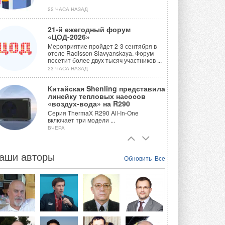
22 ЧАСА НАЗАД
21-й ежегодный форум
«ЦОД-2026»
Мероприятие пройдет 2-3 сентября в
отеле Radisson Slavyanskaya. Форум
посетит более двух тысяч участников ...
23 ЧАСА НАЗАД
Китайская Shenling представила
линейку тепловых насосов
«воздух-вода» на R290
Серия ThermaX R290 All-In-One
включает три модели ...
ВЧЕРА
Тепловые насосы в связке с
солнечной генерацией и
аши авторы
Обновить
Все
накопителем снижают
потребление на 60%
Исследователи из Италии установили ...
ВЧЕРА
«РУСКЛИМАТ Fest 2026» в Уфе
собрал свыше 700 профи
климатической отрасли