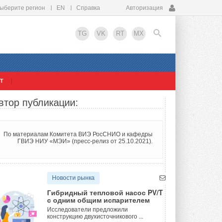
ыберите регион
EN
Справка
Авторизация
TG
VK
RT
MX
Т
EN
втор публикации:
По материалам Комитета ВИЭ РосСНИО и кафедры
ГВИЭ НИУ «МЭИ» (пресс-релиз от 25.10.2021).
Новости рынка
Гибридный тепловой насос PV/T
с одним общим испарителем
Исследователи предложили
конструкцию двухисточникового ...