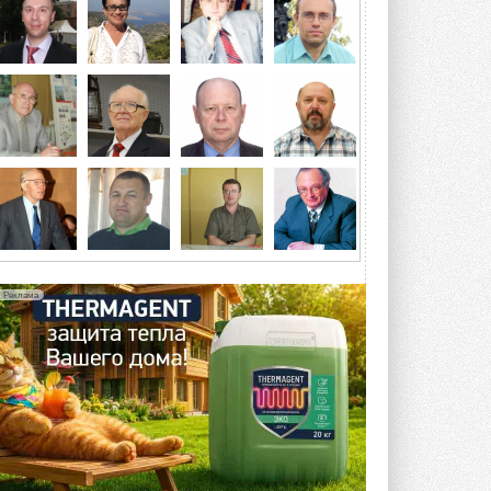
Организатором выступил торгово-
производственный холдинг ...
3 АВГУСТА 2026
«Датарк» испытал модульный
ЦОД с плотностью 54 кВт на
стойку
Испытания прошли на собственной
производственной площадке и были ...
3 АВГУСТА 2026
Samsung выпускает VRF-
систему DVM на R32
Линейка включает семь типоразмеров
производительностью от 22,4 до 56 кВт.
Суммарная длина трубопроводов ...
Реклама
3 АВГУСТА 2026
«СиСофт Девелопмент» подвел
итоги конкурса студенческих
проектов «ТИМ-лидеры 2026»
Новый сезон конкурса «ТИМ-лидеры»
стартует уже в сентябре 2026 года ...
3 АВГУСТА 2026
«Русклимат» укрепляет