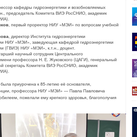
ссор кафедры гидроэнергетики и возобновляемых
.н., председатель Комитета ВИЭ РосСНИО, академик
оса от положения рабочей точки
РИА).
иков
, первый проректор НИУ «МЭИ» по вопросам учебной
 приводит к неблагоприятным для него последствиям:
лова
, директор Института гидроэнергетики
а.
гии НИУ «МЭИ», заведующая кафедрой гидроэнергетики
и (ГВИЭ) НИУ «МЭИ», к.т.н., доцент.
тнений из-за возникающей вибрации как следствие
старший научный сотрудник Центрального
са или рециркуляции потока перекачиваемой среды
имени профессора Н. Е. Жуковского (ЦАГИ), генеральный
ёный секретарь Комитета ВИЭ РосСНИО, академик
личения радиальных сил, действующих на ротор.
РИА).
тнений из-за вибрации, вызываемой отрывом потока
была приурочена к 85-летию её основателя,
енции, профессора НИУ «МЭИ» — Павла Павловича
 юбилеем, пожелали ему крепкого здоровья, благополучия
гателя.
ости насосных систем ключевым является понятие
о помнить, что рабочая точка является пересечением
 системы — элементов, определяющих работу друг друга.