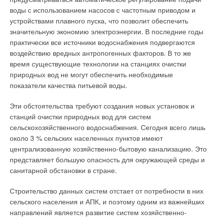
поэтому градиент температур максимальный. Также для того
менее 190 г/л активного хлора.
воды с использованием насосов с частотным приводом и
чтобы поглотить максимальное количество тепла, диаметр
устройствами плавного пуска, что позволит обеспечить
трубы змеевика увеличивается в три раза (т.к. увеличивается
До недавнего времени сложность использования
значительную экономию электроэнергии. В последние годы
объем пароводяной смеси).
гипохлорита натрия состояла в том, что из-за низкой
практически все источники водоснабжения подвергаются
точности дозирования приходилось работать с сильно
воздействию вредных антропогенных факторов. В то же
Окончательно вода отделяется от пара в сепараторе, и к
разбавленными растворами, что чрезвычайно усложняло
время существующие технологии на станциях очистки
потребителю поступает качественный энергосберегающий
процесс, т.к. приходилось создавать еще и узел подготовки
природных вод не могут обеспечить необходимые
пар (в котором находится большое количество тепла), а это в
реактива. В настоящее время благодаря появлению
показатели качества питьевой воды.
свою очередь влияет на потребления топлива. К примеру,
современного оборудования эта проблема снята и процесс
пар с 5 %-й влажностью увеличивает потребление топлива
стал легко автоматизируемым. Тем не менее, наличие в
Эти обстоятельства требуют создания новых установок и
на 4–5 %, если же влажность будет достигать 40– 50 %, то
воде свободного хлора влияет на органолептические
станций очистки природных вод для систем
соответственно и потребление топлива увеличиться в
качества воды и может стать причиной образования вредных
сельскохозяйственного водоснабжения. Сегодня всего лишь
полтора раза для поддержания теплового режима на
галогенорганических соединений.
около 3 % сельских населенных пунктов имеют
технологическом процессе.
централизованную хозяйственно-бытовую канализацию. Это
Поэтому хлорированная вода может потребовать
представляет большую опасность для окружающей среды и
Регулирующим устройством парогенератора являются
дополнительной обработки, например, доочистки на
санитарной обстановки в стране.
прессостаты, под управлением которых горелка и
угольных фильтрах. Одним из наиболее современных и
питательный насос работает на частичной или полной
экологически корректных способов обеззараживания и
Строительство данных систем отстает от потребности в них
мощности и в соответствии с реальным расходом пара в
очистки стало применение озонирования, особенно в
сельского населения и АПК, и поэтому одним из важнейших
автоматическом режиме. Сегодня на отечественном рынке
комплексе с ультрафиолетовой (УФ) обработкой воды. Стоит
направлений является развитие систем хозяйственно-