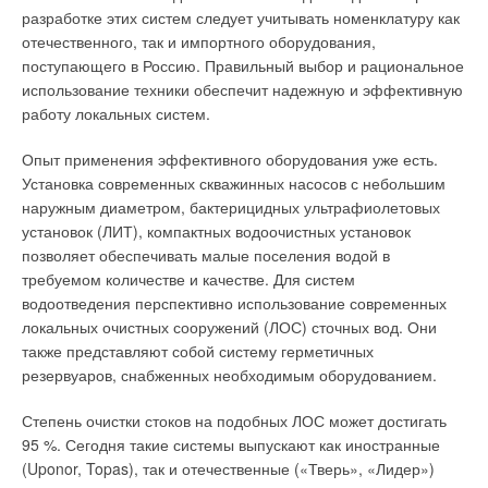
Путем изменения площади соприкосновения электрода с
рост тарифов на электроэнергию вызывает общий рост цен,
разработке этих систем следует учитывать номенклатуру как
нагреваемой водой, можно плавно регулировать мощность
и производство качественной воды (достаточно энергоемкий
отечественного, так и импортного оборудования,
парогенератора. Кроме того, большинство электродных
процесс) не является исключением.
поступающего в Россию. Правильный выбор и рациональное
парогенераторов обладает меньшими габаритами и
использование техники обеспечит надежную и эффективную
стоимостью, чем ТЭНовые аналогичной мощности.
Прямой учет мощности насосного оборудования в
работу локальных систем.
установках мембранной очистки воды показал, что
Однако вода, используемая в электродных котлах, должна
существует прямая зависимость между потреблением
Опыт применения эффективного оборудования уже есть.
иметь достаточно высокую электропроводность, поэтому в
энергии и качеством очистки [4] — это дополнительный
Установка современных скважинных насосов с небольшим
нее добавляют различные химически активные вещества
стимул использовать современное энергоэффективное
наружным диаметром, бактерицидных ультрафиолетовых
(соли, кислоты, пищевую соду и т.д.). Такой пар может
насосное оборудование, ведь в отдельных системах его
установок (ЛИТ), компактных водоочистных установок
привести к разрушению элементов системы, в которую он
доля в энергозатратах доходит до 90 %. По оценкам
позволяет обеспечивать малые поселения водой в
поступает. Кроме того, его нельзя использовать в ряде
экспертов, современные насосы способны сэкономить до 50
требуемом количестве и качестве. Для систем
технологических процессов. В индукционных
% потребляемой электроэнергии [6].
водоотведения перспективно использование современных
парогенераторах вода нагревается с помощью
локальных очистных сооружений (ЛОС) сточных вод. Они
высокочастотного излучения.
Вообще, в инженерных системах и, в частности, в процессах
также представляют собой систему герметичных
обеззараживания воды для бытовых и производственных
резервуаров, снабженных необходимым оборудованием.
Отсутствие прямого контакта воды и нагревательного
целей большое внимание уделяется применяемому
элемента (излучателя) позволяет получить особо чистый
оборудованию. От технических параметров, качества и
Степень очистки стоков на подобных ЛОС может достигать
«медицинский» пар. К недостаткам этих приборов относятся
степени надежности оборудования, а также положения
95 %. Сегодня такие системы выпускают как иностранные
их высокие стоимость и энергопотребление. Поэтому
фирмы-производителя на мировом рынке во многом зависит
(Uponor, Topas), так и отечественные («Тверь», «Лидер»)
индукционные парогенераторы используют только в тех