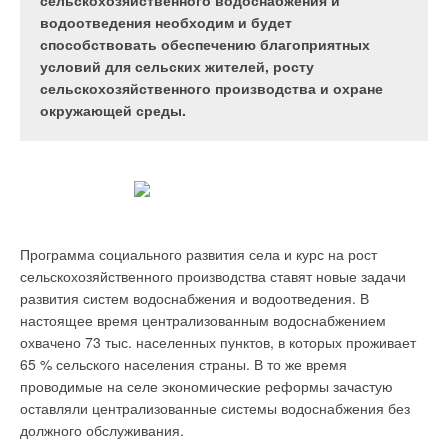
сельскохозяйственного водоснабжения и
очередь с тем, что построенные 30–50 лет назад
эксплуатации парогенерирующего оборудования.
водоотведения необходим и будет
сети и системы водоснабжения устарели
способствовать обеспечению благоприятных
физически и морально.
условий для сельских жителей, росту
сельскохозяйственного производства и охране
окружающей среды.
Обеспечить паром производственный цех, как и любой
другой объект, можно двумя способами: воспользоваться
Отдельно следует упомянуть о резко снизившемся за
услугами централизованной тепловой сети или оборудовать
последние годы качестве воды. В государственном докладе
предприятие автономным парогенератором. Недостатки
«Вода питьевая» отмечено, что около 70 % рек и озер
обоих способов очевидны: в первом случае компании
Программа социального развития села и курс на рост
страны утратили свое качество как источники
придется оплачивать услуги поставщика и устройство
сельскохозяйственного производства ставят новые задачи
водоснабжения, а приблизительно 30 % подземных
паропровода (при этом подача пара может быть
развития систем водоснабжения и водоотведения. В
источников подверглись природному или антропогенному
нестабильной, а его качество — не соответствовать
настоящее время централизованным водоснабжением
загрязнению. Около 22 % проб питьевой воды, отбираемых
технологическим требованиям); во втором — покупка,
охвачено 73 тыс. населенных пунктов, в которых проживает
из водопроводов, не отвечают необходимым требованиям по
установка и эксплуатация собственного парогенератора
65 % сельского населения страны. В то же время
санитарно-химическим нормам, а более 12 % — по
потребуют соответствующих затрат.
проводимые на селе экономические реформы зачастую
микробиологическим показателям.
оставляли централизованные системы водоснабжения без
Данные затраты можно минимизировать, подобрав
должного обслуживания.
Особенно велики масштабы загрязнения подземных
парогенератор, точно соответствующий потребностям того