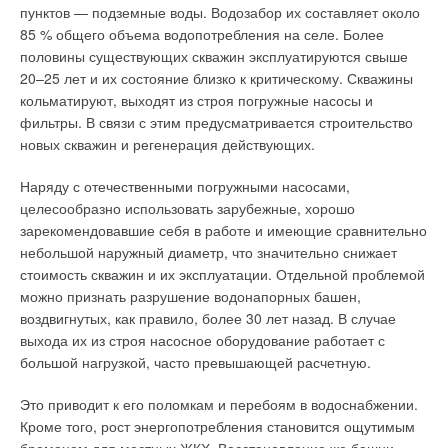
или преобразования электрической энергии в тепловую. По
По оценкам экспертов, на преодоление сложившейся
пунктов — подземные воды. Водозабор их составляет около
относительному движению теплообменивающихся сред
ситуации понадобится не менее 10 лет. За это время
85 % общего объема водопотребления на селе. Более
(дымовых газов, воды и пара), парогенераторы могут быть
должны быть осуществлены наиболее неотложные
половины существующих скважин эксплуатируются свыше
подразделены на две группы: жаротрубные и водотрубные. В
мероприятия — повышение санитарной и технической
20–25 лет и их состояние близко к критическому. Скважины
жаротрубных парогенераторах внутри труб движутся
надежности сетей и сооружений, техническое
кольматируют, выходят из строя погружные насосы и
дымовые газы, а вода омывает трубы снаружи.
перевооружение, автоматизация и введение мер по энергои
фильтры. В связи с этим предусматривается строительство
ресурсосбережению.
новых скважин и регенерация действующих.
В водотрубных, наоборот, внутри труб движется вода и
пароводяная смесь, а дымовые газы омывают трубы
В числе мер, рекомендованных НИИ коммунального
Наряду с отечественными погружными насосами,
снаружи. В результате этого процесса происходит выработка
водоснабжения и очистки воды (НИИ КВОВ), для
целесообразно использовать зарубежные, хорошо
пара. По принципу движения воды пароводяной смеси
осуществления этой концепции предлагается, в частности,
зарекомендовавшие себя в работе и имеющие сравнительно
парогенераторы подразделяется на агрегаты с естественной
обратить особое внимание на обеспечение безопасности
небольшой наружный диаметр, что значительно снижает
и с принудительной циркуляцией. Последние
объектов водного хозяйства (ВХ) и на использование
стоимость скважин и их эксплуатации. Отдельной проблемой
подразделяются на прямоточные и с многократно-
передовых методов очистки и обеззараживания воды для
можно признать разрушение водонапорных башен,
принудительной циркуляцией (беструбные).
бытового и промышленного потребления. Согласуются они и
воздвигнутых, как правило, более 30 лет назад. В случае
с позицией Комитета ООН по водным ресурсам, который
выхода их из строя насосное оборудование работает с
Среди парогенераторов малой мощности есть котлы
предложил снизить забор воды из возобновляемых
большой нагрузкой, часто превышающей расчетную.
классических жаротрубной и водотрубной конструкций, но
источников (рек, озер и т.д.), а потребность в воде хотя бы
самые распространенные — прямоточные и так называемые
частично обеспечивать путем рециркуляции.
Это приводит к его поломкам и перебоям в водоснабжении.
беструбные (tubeless). В прямоточных парогенераторах
Кроме того, рост энергопотребления становится ощутимым
питательный насос подает воду в змеевик, размещенный в
Как известно, для различных целей требуется разная