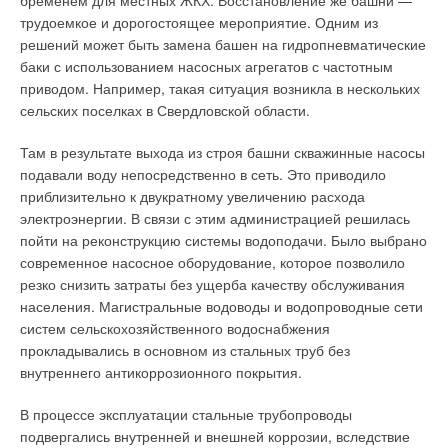
бременем для местных ЖКХ. Восстановление же башни —
камере сгорания. Полное испарение происходит за один
степень очистки воды. Общим, однако, здесь является ряд
трудоемкое и дорогостоящее мероприятие. Одним из
проход воды через змеевик. Их основное достоинство —
параметров, таких как отсутствие нерастворимых частиц,
решений может быть замена башен на гидропневматические
возможность получения пара высокого (до 22,1 МПа)
коррозионной активности и вредных химических примесей.
баки с использованием насосных агрегатов с частотным
давления и относительно небольшие габариты.
Для первичной очистки добытой воды и стоков используют
приводом. Например, такая ситуация возникла в нескольких
аэрацию и механическую фильтрацию, для более полной
сельских поселках в Свердловской области.
Конструкция змеевика обеспечивает эффективное
очистки — ионный обмен и мембранную фильтрацию.
использование поверхности теплообмена, а во время
Там в результате выхода из строя башни скважинные насосы
работы требует минимального количества воды, что
Особенную важность при этом приобретает проблема
подавали воду непосредственно в сеть. Это приводило
исключает возможность взрыва парогенератора. Труба
эффективного обеззараживания получаемой воды,
приблизительно к двукратному увеличению расхода
змеевика спроектирована таким образом, что обеспечивает
поскольку именно это определяет пригодность ее для
электроэнергии. В связи с этим администрацией решилась
турбулентный продув дымовых газов через змеевик. По
использования в быту. Наиболее известные и
пойти на реконструкцию системы водоподачи. Было выбрано
конструкции беструбный парогенератор напоминает
распространенные способы обеззараживания — это
современное насосное оборудование, которое позволило
жаротрубный двухходовой котел.
комплексное физико-химическое воздействие на воду с
резко снизить затраты без ущерба качеству обслуживания
целью изменения ее состава для достижения некоего
населения. Магистральные водоводы и водопроводные сети
Однако при втором проходе продукты сгорания в нем
стандарта. На сегодняшний день наибольшее
систем сельскохозяйственного водоснабжения
движутся не по трубам, а по цилиндрическому газоходу,
распространение получили такие процессы, как
прокладывались в основном из стальных труб без
образованному корпусом котла и оребренной стенкой
хлорирование, озонирование, обработка УФ-излучением с
внутреннего антикоррозионного покрытия.
водяной рубашки. Поверхность камеры сгорания у
дальнейшей обработкой на угольных фильтрах или
некоторых моделей выполнена гофрированной, что также
полимерных мембранах.
В процессе эксплуатации стальные трубопроводы
улучшает теплообмен и снижает напряжение, вызванное
подвергались внутренней и внешней коррозии, вследствие