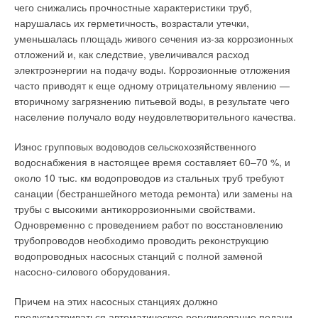
термическим расширением различных элементов котла.
Все они позволяют избавиться от мельчайших взвешенных
чего снижались прочностные характеристики труб,
Интересное решение по интенсификации теплообмена
органических частиц, коллоидов и микроорганизмов.
нарушалась их герметичность, возрастали утечки,
воплощено в парогенераторах фирмы Clayton.
Необходимо отметить, что почти все перечисленные
уменьшалась площадь живого сечения из-за коррозионных
процессы требуют точного дозирования реагентов.
отложений и, как следствие, увеличивался расход
В отличие от традиционных жаротрубных парогенераторов с
Особенно это касается процедур введения
электроэнергии на подачу воды. Коррозионные отложения
природной циркуляцией воды, преимущество Clayton
обеззараживающих реактивов — поскольку они чрезвычайно
часто приводят к еще одному отрицательному явлению —
заключается в использовании принципа противопоточного
химически активны и могут представлять определенную
вторичному загрязнению питьевой воды, в результате чего
обмена тепла (встречного потока дымовых газов и воды в
опасность при передозировке. Поэтому следует особое
население получало воду неудовлетворительного качества.
змеевике) в сочетании с принудительной циркуляцией. В
внимание уделить подбору дозировочного оборудования,
данных парогенераторах горелка находится внизу, а
отдавая предпочтение современной цифровой технике.
Износ групповых водоводов сельскохозяйственного
дымовые газы движутся природным способом вверх. Такая
водоснабжения в настоящее время составляет 60–70 %, и
конструкция значительно увеличивает безопасность,
Такие мембранные дозирующие насосы позволяют подавать
около 10 тыс. км водопроводов из стальных труб требуют
особенно при работе котла на жидком топливе, т.к. любая
реагенты с точностью ± 1 %. Одним из самых
санации (бестраншейного метода ремонта) или замены на
утечка топлива будет немедленно выявлена, в отличие от
распространенных способов обеззараживания является
трубы с высокими антикоррозионными свойствами.
горелки сверху.
первичное хлорирование воды, которое позволяет не только
Одновременно с проведением работ по восстановлению
избавиться от нежелательных органических и биологических
трубопроводов необходимо проводить реконструкцию
Теплообмен в парогенераторе Clayton улучшается за счет
примесей, но и полностью удалить растворенные соли
водопроводных насосных станций с полной заменой
сферообразной формы пламени, которая имеет
двухвалентного железа и марганца. Если ранее часто
насосно-силового оборудования.
наибольшую площадь теплоотдачи. Котловая вода в
применялся газообразный хлор или диоксид хлора, то
парогенератор Clayton поступает в самом холодном месте
сегодня наиболее употребимым реагентом для первичного
Причем на этих насосных станциях должно
(где дымовые газы имеют наименьшую температуру) и
хлорирования считается гипохлорит натрия, содержащий не
предусматриваться автоматическое регулирование подачи