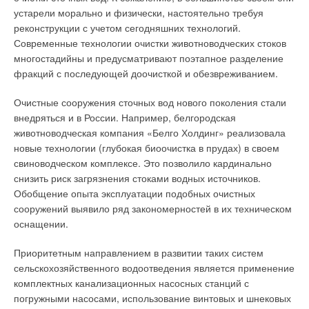
топливе или газе, экологически чище и обладают меньшими
не всегда обеспечивает требуемый результат, поскольку ряд
устарели морально и физически, настоятельно требуя
габаритами и массой. Электрические парогенераторы проще
простейших микроорганизмов к нему индифферентны.
реконструкции с учетом сегодняшних технологий.
установить (обычно, электропарогенераторы поставляются в
Современные технологии очистки животноводческих стоков
виде модулей полно заводской готовности), эксплуатировать
Сравнительно недавно появились установки
многостадийны и предусматривают поэтапное разделение
и, как правило, их не надо регистрировать в органах
обеззараживания, основанные на бактерицидном действии
фракций с последующей доочисткой и обезвреживанием.
«Kотлонадзора».
перекиси водорода. Поскольку при высокой активности по
отношению к большинству микроорганизмов Н2О2 имеет
Очистные сооружения сточных вод нового поколения стали
В то же время на предприятии, где установлен такой
невысокую стоимость, продукты ее разложения абсолютно
внедряться и в России. Например, белгородская
парогенератор, должен быть источник электрической энергии
безопасны, а необходимые реагенты просты и доступны,
животноводческая компания «Белго Холдинг» реализовала
соответствующей мощности. В современных
этот метод имеет большие перспективы. Все современные
новые технологии (глубокая биоочистка в прудах) в своем
электропарогенераторах используются следующие способы
способы обработки воды подразумевают использование
свиноводческом комплексе. Это позволило кардинально
нагрева: ТЭНовый, электродный и индукционный. В ТЭНовых
сложных технологических схем и современного насосного
снизить риск загрязнения стоками водных источников.
электропарогенераторах для кипячения применяются
оборудования.
Обобщение опыта эксплуатации подобных очистных
трубчатые нагревательные элементы ТЭНы.
сооружений выявило ряд закономерностей в их техническом
При этом отдельные требования предъявляются к его
оснащении.
Рубашку ТЭНов изготавливают из материалов, не
качеству и возможности включения в систему АСУ и
загрязняющих воду, например, из нержавеющей стали, что
диспетчеризации с возможностью внешнего управления и
Приоритетным направлением в развитии таких систем
позволяет получить достаточно чистый пар, который можно
обратной связью. Отдельные требования предъявляются к
сельскохозяйственного водоотведения является применение
использовать в пищевой промышленности, в
качеству поверхностей, соприкасающихся с очищенной
комплектных канализационных насосных станций с
непосредственном контакте с продуктами. Еще одно
водой. В современных моделях насосов поверхности
погружными насосами, использование винтовых и шнековых
достоинство ТЭНовых парогенераторов — эффективный