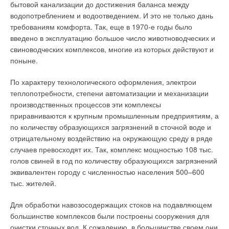
представлены парогенераторы производительностью от
заметить, что ряд исследователей отмечают, что
бытовой канализации до достижения баланса между
нескольких десятков кг/ч, работающие на газе, различных
озонирование может быть полезным и на ранних стадиях
водопотреблением и водоотведением. И это не только дань
видах жидкого топлива или электричестве. Подобные
очистки, еще на этапе введения флоккулирующих агентов.
требованиям комфорта. Так, еще в 1970-е годы было
агрегаты есть в ассортименте компаний Viessmann, Buderus,
введено в эксплуатацию большое число животноводческих и
Ferroli, «Интех» (Clayton) и др.
Так, введение озона на начальной стадии обработки
свиноводческих комплексов, многие из которых действуют и
позволяет за счет обесцвечивания на 30–60 % от исходной
поныне.
Электрические парогенераторы
цветности и флоккулирующего эффекта уменьшить на
последующих стадиях обработки дозу коагулянта (обычно,
По характеру технологического оформления, электрои
Производительность электрических парогенераторов редко
сульфата алюминия) на 15–25 %. Совместная обработка
теплопотребности, степени автоматизации и механизации
превышает несколько сотен кг/ч. В более мощных паровых
озоном и УФ в несколько раз увеличивают скорость реакции
производственных процессов эти комплексы
установках электричество используется крайне редко. Для
окисления нефтепродуктов, фенолов, гуминовых кислот и
приравниваются к крупным промышленным предприятиям, а
таких производств, где потребность в технологическом паре
т.д. [2].
по количеству образующихся загрязнений в сточной воде и
не очень велика (порядка 300 кг пара/ч) и имеется
отрицательному воздействию на окружающую среду в ряде
возможность использовать электроэнергию для генерации
Тем не менее, опыт свидетельствует, что полностью
случаев превосходят их. Так, комплекс мощностью 108 тыс.
пара, самым оптимальным решением проблемы
отказываться от хлорирования и переходить только на
голов свиней в год по количеству образующихся загрязнений
пароснабжения становится приобретение
обработку О3 не следует, т.к. предварительные испытания
эквивалентен городу с численностью населения 500–600
электропарогенераторов.
таких установок показали, что в теплое время года, когда
тыс. жителей.
температура обрабатываемой природной воды достигает 22
Как и другие электрические тепловые приборы,
°C, озонирование не позволяет достигнуть заданных
Для обработки навозосодержащих стоков на подавляющем
парогенераторы имеют следующие основные достоинства:
микробиологических показателей [3]. Применение УФ-
большинстве комплексов были построены сооружения для
они дешевле, чем парогенераторы, работающие на жидком
излучения вне комплекса прочих мер по обеззараживанию
очистки сточных вод. К сожалению, в большинстве своем они