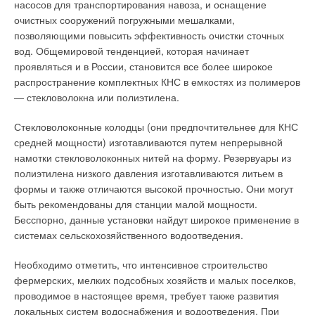
подвергаются комплексной обработке, включающей в себя
насосов для транспортирования навоза, и оснащение
нагрев воды любой электропроводности. К основным
декапирование и пассивирование (декапирование —
очистных сооружений погружными мешалками,
недостаткам таких приборов можно отнести интенсивное
обработка поверхности стали травильным раствором,
позволяющими повысить эффективность очистки сточных
отложение солей жесткости (накипи) на поверхности ТЭНов,
устраняющим цвета побежалости и инородные включения
вод. Общемировой тенденцией, которая начинает
что может привести к его перегоранию, а также
после сварки; пассивирование — устранение остатков
проявляться и в России, становится все более широкое
невозможность плавного регулирования мощности агрегата.
химикатов и продуктов травления).
распространение комплектных КНС в емкостях из полимеров
— стекловолокна или полиэтилена.
Избежать перегорания ТЭНа можно только используя
Кроме того, поверхность часто подвергается
глубоко умягченную подпиточную воду или омагничивание,
электролитическому полированию. Все эти меры не только
Стекловолоконные колодцы (они предпочтительнее для КНС
что весьма удорожает стоимость установки. В отличии от
повышают качество агрегата, но и увеличивают
средней мощности) изготавливаются путем непрерывной
емкостных ТЭНовых парогенераторов, многотрубная
коррозионную стойкость и исключают попадание продуктов
намотки стекловолоконных нитей на форму. Резервуары из
конструкция парогенераторов циркуляционного типа,
коррозии в очищенную воду. Помимо этого, современные
полиэтилена низкого давления изготавливаются литьем в
позволяет создать несколько замкнутых циркуляционных
насосы снабжены специальными торцевыми уплотнениями,
формы и также отличаются высокой прочностью. Они могут
контуров, что дает возможность при небольшом объеме
исключающими попадание загрязнений в очищенную
быть рекомендованы для станции малой мощности.
жидкости обеспечить высокую скорость омывания ТЭНов,
жидкость.
Бесспорно, данные установки найдут широкое применение в
(максимальную теплоотдачу), что практически исключает
системах сельскохозяйственного водоотведения.
перегрев ТЭНа и обеспечивает длительный срок службы.
Многие современные насосы снабжаются уплотнениями
специальной конструкции — картриджевыми, сводящими к
Необходимо отметить, что интенсивное строительство
В отличие от ТЭНов, электроды не могут перегореть, и
минимуму возможность загрязнения готовой воды.
фермерских, мелких подсобных хозяйств и малых поселков,
выпадение осадка на них незначительно (температура
Отдельным аспектом современных методов водоочистки и
проводимое в настоящее время, требует также развития
электродов почти не отличается от температуры воды).
водоподготовки является энергосбережение. Не секрет, что
локальных систем водоснабжения и водоотведения. При