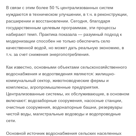
источников первых от поверхности земли водоносных
или иного предприятия. Далеко не везде необходимо
В связи с этим более 50 % централизованных систем
горизонтов, воду которых использует в основном сельское
устанавливать агрегаты производительностью тонны пара в
нуждаются в техническом улучшении, в т.ч. в реконструкции,
население с помощью шахтных и трубчатых колодцев. В 85
час, да и качество требуемого пара может быть разное, в
расширении и восстановлении. Сегодня, благодаря
% используемых колодцев вода характеризуется
зависимости от его предназначения. Сейчас можно
государственным целевым программам, эти процессы
неблагоприятными санитарно-бактериологическими
разделить рынок парогенераторов малой мощности на ряд
набирают темп. Практика показала — разумный подход к
показателями — бактерии группы кишечных палочек
секторов. Подобное разделение можно провести и по
модернизации способен не только обеспечить село
достигают 100 ПДК, а более чем в 50 % случаев содержание
максимальному рабочему давлению парогенераторов.
качественной водой, но может дать реальную экономию, в
нитритов и нитратов в два-три раза превышает
т.ч. за счет снижения энергопотребления.
Определившись, каким видом топлива располагает
гигиенические нормативы.
предприятие: твердым (торф, дрова, уголь, древесные
Как известно, основными объектами сельскохозяйственного
Все это спровоцировало существенный скачок
отходы), жидким (мазут, дизельное топливо, печное бытовое
водоснабжения и водоотведения являются: жилищно-
заболеваемости, непосредственно связанный с качеством
топливо), природный газ или электричество, необходимо
коммунальный сектор, животноводческие фермы и
воды. Есть и еще один аспект проблемы — очевидно, что
оценить какое из них наиболее выгодно использовать при
комплексы, агропромышленные предприятия.
сегодня источники водозабора могут стать объектом
эксплуатации парогенерирующего оборудования.
Централизованные системы, их обслуживающие, в основном
противоправной деятельности и причиной социального
включают: водозаборные сооружения, насосные станции,
Парогенераторы на органическом топливе
кризиса. Это особенно опасно с учетом того, что во многих
очистные сооружения, водонапорные башни, резервуары
городах, в т.ч. и очень крупных, нет или практически нет
чистой воды, магистральные водоводы и водопроводные
Современная промышленность предлагает достаточно
защищенных подземных источников водоснабжения
сети.
большой выбор парогенераторов. Пар в парогенераторах
(Москва, Новосибирск, Ярославль и ряд других).
получают за счет тепла сжигаемого органического топлива,
Основной источник водоснабжения сельских населенных