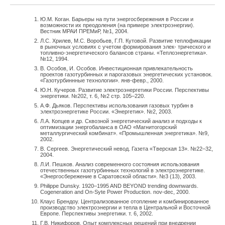
тесно связана с водой, GRUNDFOS участвует во многих
программах по сохранению водных ресурсов. Именно
Ю.М. Коган. Барьеры на пути энергосбережения в России и
поэтому все, что касается экологии, — это не просто слова.
возможности их преодоления (на примере электроэнергии).
Вестник МРАИ ПРЕМиР, №1, 2004.
Несколько раз GRUNDFOS получал мировые награды не
Л.С. Хрилев, М.С. Воробьев, Г.П. Кутовой. Развитие теплофикации
только за хороший продукт, но за экологичность
в рыночных условиях с учетом формирования элек- трического и
топливно-энергетического балансов страны. «Теплоэнергетика».
производственных процессов. Мне несколько раз довелось
№12, 1994.
В. Особов, И. Особов. Инвестиционная привлекательность
быть непосредственным наблюдателем производственных
проектов газотурбинных и парогазовых энергетических установок.
процессов на заводах GRUNDFOS в составе российских
«Газотурбиннные технологии». янв-февр., 2000.
Ю.Н. Кучеров. Развитие электроэнергетики России. Перспективы
делегаций, и везде люди удивлялись культуре
энергетики. №202, т. 6, №2 стр. 105–220.
производственных процессов. Организация на рабочих
А.Ф. Дьяков. Перспективы использования газовых турбин в
электроэнергетике России. «Энергетик». №2, 2003.
местах, утилизация отходов, чистота воздуха на
Л.А. Копцев и др. Сквозной энергетический анализ и подходы к
производстве, вопросы шума и вибрации — это все
оптимизации энергобаланса в ОАО «Магнитогорский
металлургический комбинат». «Промышленная энергетика». №9,
составные компоненты большого понятия ответственности за
2002.
людей и окружающую среду.
В. Сергеев. Энергетический невод. Газета «Тверская 13». №22–32,
2004.
Л.И. Пешков. Анализ современного состояния использования
— В этом году GRUNDFOS выступает спонсором
отечественных газотурбинных технологий в электроэнергетике.
«Энергосбережение в Саратовской области». №3 (13), 2003.
Олимпийских игр. Это касается только датской
Philippe Dunsky. 1920–1995 AND BEYOND trending downwards.
компании?
Сogeneration and On-Syte Power Production. nov-dec, 2000.
Клаус Брендоу. Централизованное отопление и комбинированное
производство электроэнергии и тепла в Центральной и Восточной
— В основном — да, GRUNDFOS выступает спонсором
Европе. Перспективы энергетики. т. 6, 2002.
Олимпийского комитета Дании. Но мы в России, на своем
Г.В. Никифоров. Опыт комплексных решений при внедрении