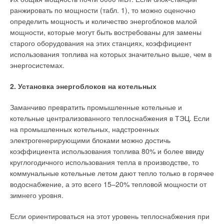
часть — к концу года.
ранжировать по мощности (табл. 1), то можно оценочно
определить мощность и количество энергоблоков малой
— На стенде GRUNDFOS представлена полная линейка
мощности, которые могут быть востребованы для замены
насосного оборудования компании — от насосов
старого оборудования на этих станциях, коэффициент
бытового применения до мощных промышленных
использования топлива на которых значительно выше, чем в
насосных установок. Что вы можете сказать о
энергосистемах.
новинках?
2. Установка энергоблоков на котельных
— Новейшая разработка GRUNDFOS — канализационные
насосы серий SEV и SE1. Эти насосы разработаны с учетом
Заманчиво превратить промышленные котельные и
современных требований к надежности и эффективности
котельные централизованного теплоснабжения в ТЭЦ. Если
насосного оборудования. Они предназначены для
на промышленных котельных, надстроенных
перекачивания сточных вод в муниципальных, частных и
электрогенерирующими блоками можно достичь
промышленных системах, область их применения очень
коэффициента использования топлива 80% и более ввиду
широка. Будь то «стандартный» или «сухой» способ монтажа
круглогодичного использования тепла в производстве, то
— им не потребуется дополнительное охлаждение
коммунальные котельные летом дают тепло только в горячее
электродвигателя. Они высоконадежны и очень удобны в
водоснабжение, а это всего 15–20% тепловой мощности от
обслуживании, экономичны, имеют высокий КПД, дают
зимнего уровня.
возможность разных вариантов монтажа. Насосы SEV и SE1
могут оснащаться как одноканальным рабочим колесом, так
Если ориентироваться на этот уровень теплоснабжения при