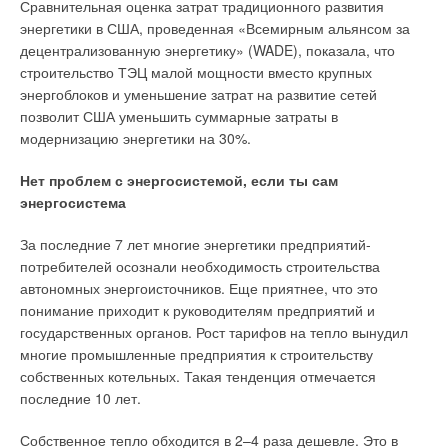
Сравнительная оценка затрат традиционного развития
первых, относится существенно изменившаяся в течение
энергетики в США, проведенная «Всемирным альянсом за
последних трех лет политическая и экономическая ситуация
децентрализованную энергетику» (WADE), показала, что
в России. С одной стороны, это позволило российским
строительство ТЭЦ малой мощности вместо крупных
компаниям начать спокойно и легально работать и
энергоблоков и уменьшение затрат на развитие сетей
зарабатывать, а концерну и его российским партнерам —
позволит США уменьшить суммарные затраты в
развиваться, с другой стороны, это послужило сигналом для
модернизацию энергетики на 30%.
европейских производителей открыть в России
инвестиционные линии. Также к объективным факторам
Нет проблем с энергосистемой, если ты сам
можно отнести то, что продукт, который мы поставляем,
энергосистема
позиционируется как один из самых высокотехнологичных и
надежных на мировом рынке. Понятно, что такой продукт по
За последние 7 лет многие энергетики предприятий-
определению не может стоить дешево. Сегодня ситуация
потребителей осознали необходимость строительства
такова, что для подавляющего большинства российских
автономных энергоисточников. Еще приятнее, что это
предприятий износ основных фондов, к которым относится и
понимание приходит к руководителям предприятий и
насосное оборудование, близок к критическому. Насосы —
государственных органов. Рост тарифов на тепло вынудил
не яблоки, с которыми можно подождать. Тепло, вода и
многие промышленные предприятия к строительству
канализация необходимы всем и всегда, да еще с учетом
собственных котельных. Такая тенденция отмечается
местных особенностей. А это значит, на продолжительный
последние 10 лет.
срок эксплуатации. По этой причине мы предлагаем
инженерные решения, а не просто насосное оборудование.
Собственное тепло обходится в 2–4 раза дешевле. Это в