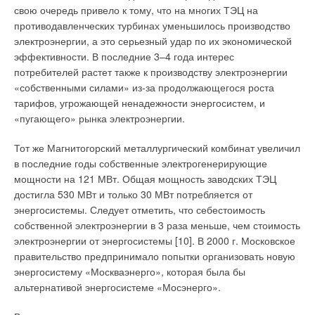
Эти проблемы подталкивают руководителей к технически и
свою очередь привело к тому, что на многих ТЭЦ на
экономически осмысленному выбору оборудования,
противодавленческих турбинах уменьшилось производство
особенно в случаях, когда оборудование не только надежно,
электроэнергии, а это серьезный удар по их экономической
но и соответствует требованиям самых высоких стандартов,
эффективности. В последние 3–4 года интерес
позволяя экономить немалые деньги на этапе эксплуатации.
потребителей растет также к производству электроэнергии
Яркий тому пример — энергоэффективное оборудование
«собственными силами» из-за продолжающегося роста
GRUNDFOS. Затраты на электроэнергию в России долгие
тарифов, угрожающей ненадежности энергосистем, и
годы не считали. Сегодня мы объясняем заказчикам, что
«пугающего» рынка электроэнергии.
львиную долю затрат при эксплуатации с учетом мировых
тенденций роста цен на энергоносители составят затраты
Тот же Магнитогорский металлургический комбинат увеличил
именно на электроэнергию. Есть и фактор так называемого
в последние годы собственные электрогенерирующие
долгого присутствия на рынке. Надо сказать, на
мощности на 121 МВт. Общая мощность заводских ТЭЦ
оборудовании GRUNDFOS работают многие предприятия
достигла 530 МВт и только 30 МВт потребляется от
России. В нашем референц-листе есть и уникальные
энергосистемы. Следует отметить, что себестоимость
объекты, такие как система пожаротушения Большого Театра
собственной электроэнергии в 3 раза меньше, чем стоимость
в Москве или Храм Христа Спасителя. Из субъективных
электроэнергии от энергосистемы [10]. В 2000 г. Московское
факторов приведу один, но, несомненно, самый важный: на
правительство предпринимало попытки организовать новую
GRUNDFOS работает сплоченная команда фанатично
энергосистему «Москваэнерго», которая была бы
преданных своему делу людей. Мы быстро растем. На
альтернативой энергосистеме «Мосэнерго».
сегодняшний день ООО «ГРУНДФОС» — это 16
региональных представительств по России и более 110