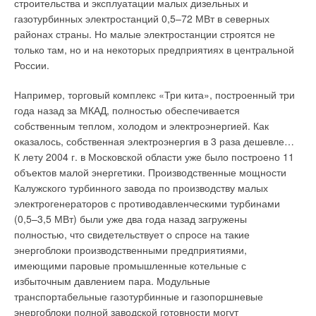
строительства и эксплуатации малых дизельных и
этот процесс постоянный и смею вас убедить, что в самом
газотурбинных электростанций 0,5–72 МВт в северных
обозримом будущем мы снова будем готовы порадовать вас
районах страны. Но малые электростанции строятся не
целом рядом модернизаций и инноваций. Вообще надо
только там, но и на некоторых предприятиях в центральной
отметить, что GRUNDFOS не то, чтобы следует передовым
России.
тенденциям развития — достаточно часто GRUNDFOS
является законодателем этих тенденций. На моей практике
Например, торговый комплекс «Три кита», построенный три
было два случая, когда, разработав абсолютно уникальное
года назад за МКАД, полностью обеспечивается
оборудование, GRUNDFOS предопределил развитие
собственным теплом, холодом и электроэнергией. Как
конкретного сегмента на несколько последующих лет. Так
оказалось, собственная электроэнергия в 3 раза дешевле…
было, например, со встроенными частотными двигателями.
К лету 2004 г. в Московской области уже было построено 11
Или такой пример — цифровые насосы-дозаторы
объектов малой энергетики. Производственные мощности
существуют у многих фирм-производителей, но именно
Калужского турбинного завода по производству малых
цифровое дозирование может предложить мало кто из них.
электрогенераторов с противодавленческими турбинами
Есть также примеры постоянного усовершенствования уже
(0,5–3,5 МВт) были уже два года назад загружены
хорошо зарекомендовавшего себя оборудования —
полностью, что свидетельствует о спросе на такие
многоступенчатых насосов CR, которые будут выпускаться в
энергоблоки производственными предприятиями,
Истре; на протяжении многих лет эти насосы являются
имеющими паровые промышленные котельные с
законодателями мировых стандартов. С точки зрения
избыточным давлением пара. Модульные
дискуссии, о них можно говорить бесконечно, процесс их
транспортабельные газотурбинные и газопоршневые
совершенствования не прекращается.
энергоблоки полной заводской готовности могут