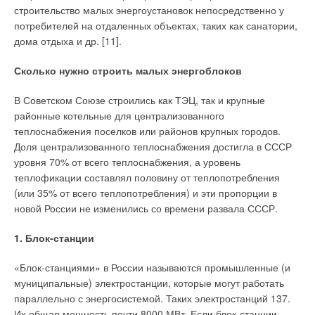
строительство малых энергоустановок непосредственно у
— На протяжении нескольких лет эта выставка не являлась
потребителей на отдаленных объектах, таких как санатории,
для GRUNDFOS приоритетной, а в этом году она стала
дома отдыха и др. [11].
основной. Это объясняется тем, что несколько лет назад в
жизни GRUNDFOS произошло важное событие — компания
Сколько нужно строить малых энергоблоков
стала представлять на мировом рынке оборудование
принципиально нового уровня мощностей, применяемых в
В Советском Союзе строились как ТЭЦ, так и крупные
промышленных системах водоснабжения и канализации
районные котельные для централизованного
(водоочистки, водоподготовки, водоотведения). Постоянно
теплоснабжения поселков или районов крупных городов.
расширяя линейку продукции, GRUNDFOS активно вышел на
Доля централизованного теплоснабжения достигла в СССР
этот рынок и уже сегодня серьезно конкурирует с другими
уровня 70% от всего теплоснабжения, а уровень
мировыми брендами. Это позволяет нам с большой долей
теплофикации составлял половину от теплопотребления
уверенности полагать, что и дальнейшее развитие будет
(или 35% от всего теплопотребления) и эти пропорции в
столь же динамичным. Мы привезли на эту выставку ряд
новой России не изменились со времени развала СССР.
новинок, в основу которых были положены все
существующие мировые перспективные разработки. В
1. Блок-станции
первую очередь, это большие канализационные насосы.
Пять лет назад такой продукт не производился, поскольку
«Блок-станциями» в России называются промышленные (и
тогда мы были сосредоточены на мощностях среднего
муниципальные) электростанции, которые могут работать
уровня. Часть новых насосов можно заказывать для нужд
параллельно с энергосистемой. Таких электростанций 137.
российского рынка уже сегодня, часть — появится летом,
Их общая мощность почти 8000 МВт. Если блок-станции