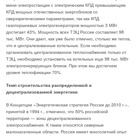
мини-электростанции с электрическим КПД превышающим
— Этот процесс постоянно происходит как в качественном,
КПД мощных отечественных энергоблоков со
так и в количественном направлении. С каждым годом
сверхкритическими параметрами, так как КПД
линейка оборудования позволяет нашему заказчику получать
газопоршневых электрогенераторов мощностью 3 МВт
оборудование с более мощными и оптимизированными
достигает 43%. Мощность всех ТЭЦ России составляет 98
характеристиками, расширяется номенклатура насосного
тыс. МВт. Они дают, как уже было отмечно, столько же тепла,
оборудования, мы работаем с новыми сферами применения
что и централизованные котельные. Если необходимо
насосного оборудования. Если говорить о конкретных
организовать централизованное теплоснабжение только от
примерах, то за последние 3 года GRUNDFOS первым из
ТЭЦ, необходимо установить на котельных еще 98 тыс. МВт
производителей поднял планку максимальных мощностей
электрогенерирующих блоков. При этом мы достигнем
встроенных частотных регуляторов до 22 кВт, совсем
уровня теплофикации 70%.
недавно первым предложил мировому рынку двигатели с
намагниченным ротором, а позже первым объединил
Темп строительства распределенной и
частотное и дискретное регулирование в бытовом
децентрализованной энергетики
циркуляционном насосе. Вот уже 3 года никто из мировых
В Концепции «Энергетическая стратегия России до 2010 г.»,
производителей не может предложить владельцам частных
принятой в 1994 г., отмечено, что 50% российской
домов нечто похожее на наш SQE-pack — готовую систему
территории — зоны децентрализованного
бытового водоснабжения, состоящую из 3-скважинного
электроснабжения. К таким относятся северные
насоса, бака, силового кабеля и системы контроля. Вот
малонаселенные области. Россия имеет многолетний опыт
очень беглый взгляд на инновации последних лет. Повторю,