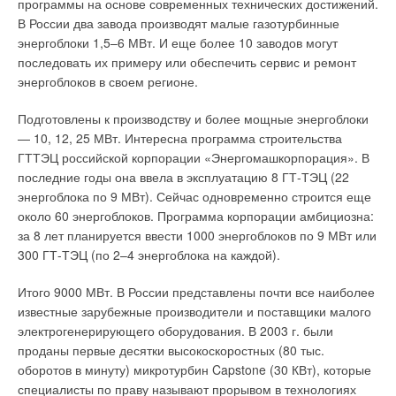
программы на основе современных технических достижений.
Поэтому для нас важно, чтобы GRUNDFOS обеспечил
В России два завода производят малые газотурбинные
сравнимые по качеству услуги по продажам, сервису и
энергоблоки 1,5–6 МВт. И еще более 10 заводов могут
логистике не только в Москве. Отдельно нужно отметить тот
последовать их примеру или обеспечить сервис и ремонт
факт, что GRUNDFOS инвестирует в своих сотрудников —
энергоблоков в своем регионе.
чтобы они могли реализовать свой потенциал. Персонал
постоянно обучается и имеет возможность
Подготовлены к производству и более мощные энергоблоки
профессионально расти. Этим GRUNDFOS может по праву
— 10, 12, 25 МВт. Интересна программа строительства
гордиться. В России персонал представлен только
ГТТЭЦ российской корпорации «Энергомашкорпорация». В
российскими специалистами. Те времена, когда в Россию из
последние годы она ввела в эксплуатацию 8 ГТ-ТЭЦ (22
Европы отправлялся куратор и следил за ходом дел, давно
энергоблока по 9 МВт). Сейчас одновременно строится еще
прошли. В умах руководства материнской компании ООО
около 60 энергоблоков. Программа корпорации амбициозна:
«ГРУНДФОС» уже давно ассоциируется с
за 8 лет планируется ввести 1000 энергоблоков по 9 МВт или
профессиональной компанией. Если говорить об общих
300 ГТ-ТЭЦ (по 2–4 энергоблока на каждой).
тенденциях инвестиционной политики, руководство концерна
GRUNDFOS уже второй год рассматривает российский рынок
Итого 9000 МВт. В России представлены почти все наиболее
как один из самых перспективных. Проинвестированы
известные зарубежные производители и поставщики малого
значительные средства, в частности, в строящиеся
электрогенерирующего оборудования. В 2003 г. были
производственные мощности, в развитие наших партнеров.
проданы первые десятки высокоскоростных (80 тыс.
Для нас, россиян, это очень важный фактор. Мы уверены,
оборотов в минуту) микротурбин Capstone (30 КВт), которые
что российский рынок станет для GRUNDFOS основным.
специалисты по праву называют прорывом в технологиях