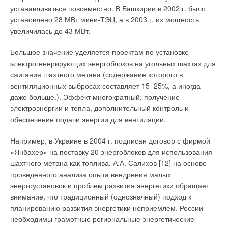
устанавливаться повсеместно. В Башкирии в 2002 г. было
— В какие сегменты рынка GRUNDFOS инвестирует
установлено 28 МВт мини-ТЭЦ, а в 2003 г. их мощность
особенно активно?
увеличилась до 43 МВт.
— В первую очередь, GRUNDFOS инвестирует в свое
Большое значение уделяется проектам по установке
развитие, под которым можно понимать совокупность
электрогенерирующих энергоблоков на угольных шахтах для
сегментов производства, продаж, сервиса. Мы уже давали
сжигания шахтного метана (содержание которого в
информацию о том, что под Истрой строится наш первый
вентиляционных выбросах составляет 15–25%, а иногда
завод. На первом этапе будет реализована сборка наиболее
даже больше.). Эффект многократный: получение
популярных многоступенчатых насосов, также будут
электроэнергии и тепла, дополнительный контроль и
реализованы все наши мечты по поводу повышения качества
обеспечение подачи энергии для вентиляции.
услуг — профессионального сервиса и логистики, поскольку
обороты GRUNDFOS в России таковы, что существующих
Например, в Украине в 2004 г. подписан договор с фирмой
складских помещений нам сегодня уже явно не хватает. Еще
«Янбахер» на поставку 20 энергоблоков для использования
один важный инвестиционный участок — развитие
шахтного метана как топлива. А.А. Салихов [12] на основе
инфраструктуры ООО «ГРУНДФОС» в российских регионах.
проведенного анализа опыта внедрения малых
На сегодняшний день основная часть продаж оборудования
энергоустановок и проблем развития энергетики обращает
GRUNDFOS сосредоточена в центральном регионе, но ни
внимание, что традиционный (однозначный) подход к
для кого не секрет, что регионы вскоре станут основными
планированию развития энергетики неприемлем. России
потребителями нашего оборудования, поскольку там
необходимы грамотные региональные энергетические
сосредоточен весь российский промышленный потенциал.