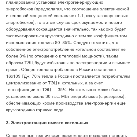
и колесом SuperVortex. Они перекачивают жидкость,
планировании установки электрогенерирующих
содержащую включения размером до 100 мм. Конструкция
энергоблоков (предполагая, что соотношение электрической
этих насосов сводит к минимуму возможность блокировки
и тепловой мощностей составляет 1:1, как у газопоршневых
или засорения, а также простои оборудования из-за
энергоблоков), то в этом случае срок окупаемости нового
техобслуживания. Встроенные системы защиты рабочих
оборудования сокращается значительно, так как оно будет
частей насоса обеспечивают высокую производительность
эксплуатироваться круглогодично с тем же коэффициентом
оборудования и надежность в самых неблагоприятных
использования топлива 80–85%. Следует отметить, что
условиях работы. Также GRUNDFOS представляет новые
собственное электропотребление котельной составляет не
мешалки. Это принципиально новый продукт в ассортименте
более 3% (по отношению к тепловой мощности), таким
компании. Мешалка представляет собой устройство,
образом ТЭЦ будут избыточны по электроэнергии и в зимнее
обеспечивающее принудительную конвекцию жидкости в
время. Общее теплопотребление в России составляет
водоочистных сооружениях, позволяя окислительным
16х109 ГДж. 70% тепла в России поставляется потребителям
процессам идти быстрее. В этой области, также как и в
централизованно от ТЭЦ и котельных, а за счет
других областях, мы предлагаем не просто продукт, а
теплофикации от ТЭЦ — 35%. На котельных может быть
готовое решение, и это является важным рыночным
установлено около 30 тыс. МВт энергоблоков (с резервом),
преимуществом компании.
обеспечивающих кроме производства электроэнергии еще
круглогодично горячую воду.
— Компания GRUNDFOS позиционирует себя как
лидирующую и инновационную и это ко многому
3. Электростанции вместо котельных
обязывает. Что Вы можете сказать о конкретных
примерах такого позиционирования?
Современные технические возможности позволяют строить