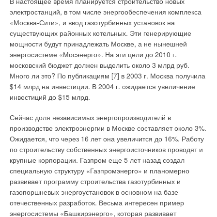
В настоящее время планируется строительство новых
человек. ООО «ГРУНДФОС» — это полноценная,
электростанций, в том числе энергообеспечения комплекса
сбалансированная, динамично развивающаяся
«Москва-Сити», и ввод газотурбинных установок на
профессиональная структура, которая представлена
существующих районных котельных. Эти генерирующие
отделами продаж, сервиса, маркетинга и логистики. Если
мощности будут принадлежать Москве, а не нынешней
учесть, что еще несколько лет назад GRUNDFOS в России
энергосистеме «Мосэнерго». На эти цели до 2010 г.
был представлен всего одним региональным
московский бюджет должен выделить около 3 млрд руб.
представительством и десятком человек, то на фоне
Много ли это? По публикациям [7] в 2003 г. Москва получила
сегодняшних лидирующих позиций компании в России
$14 млрд на инвестиции. В 2004 г. ожидается увеличение
динамика эта, конечно, показательная.
инвестиций до $15 млрд.
— А сколько всего сотрудников работают в холдинге
Сейчас доля независимых энергопроизводителй в
GRUNDFOS во всем мире?
производстве электроэнергии в Москве составляет около 3%.
Ожидается, что через 16 лет она увеличится до 16%. Работу
— Около 14 тыс. человек.
по строительству собственных энергоисточников проводят и
крупные корпорации. Газпром еще 5 лет назад создал
— У компании «ГРУНДФОС» один из самых больших
специальную структуру «Газпромэнерго» и планомерно
стендов на выставке «Экватэк-2004», и это первая
развивает программу строительства газотурбинных и
выставка «Экватэк», на которой GRUNDFOS
газопоршневых энергоустановок в основном на базе
представлен исключительно российской дочерней
отечественных разработок. Весьма интересен пример
компанией. Расскажите, пожалуйста, об этом.
энергосистемы «Башкирэнерго», которая развивает