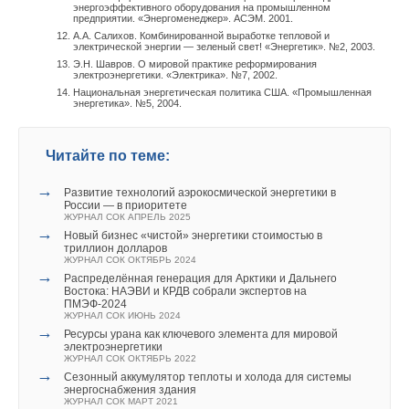
энергоэффективного оборудования на промышленном
уровне также смогли реализовать часть этой программы,
предприятии. «Энергоменеджер». АСЭМ. 2001.
которая направлена на конечных потребителей. GRUNDFOS
А.А. Салихов. Комбинированной выработке тепловой и
электрической энергии — зеленый свет! «Энергетик». №2, 2003.
проводил лотерею-конкурс на предмет уровня их
Э.Н. Шавров. О мировой практике реформирования
осведомленности продуктом GRUNDFOS. Победителям
электроэнергетики. «Электрика». №7, 2002.
Национальная энергетическая политика США. «Промышленная
представится возможность поехать на Олимпийские игры.
энергетика». №5, 2004.
— Спасибо. Желаем компании «ГРУНДФОС» и Вам лично
процветания и благополучия.
Читайте по теме:
→
Развитие технологий аэрокосмической энергетики в
России — в приоритете
Читайте по теме:
ЖУРНАЛ СОК АПРЕЛЬ 2025
→
Новый бизнес «чистой» энергетики стоимостью в
→
триллион долларов
«Золотая» котельная
ЖУРНАЛ СОК ОКТЯБРЬ 2024
ЖУРНАЛ СОК ОКТЯБРЬ 2021
→
→
Распределённая генерация для Арктики и Дальнего
Решения Grundfos для водоснабжения малоэтажного
Востока: НАЭВИ и КРДВ собрали экспертов на
жилья
ПМЭФ-2024
ЖУРНАЛ СОК МАЙ 2021
ЖУРНАЛ СОК ИЮНЬ 2024
→
Обзор изменений законодательства за февраль-март
→
Ресурсы урана как ключевого элемента для мировой
2021 года
электроэнергетики
ЖУРНАЛ СОК АПРЕЛЬ 2021
ЖУРНАЛ СОК ОКТЯБРЬ 2022
→
Колодец XXI века
→
Сезонный аккумулятор теплоты и холода для системы
ЖУРНАЛ СОК МАРТ 2021
энергоснабжения здания
→
Как насосы Grundfos помогают бороться с пандемией
ЖУРНАЛ СОК МАРТ 2021
ЖУРНАЛ СОК ДЕКАБРЬ 2020