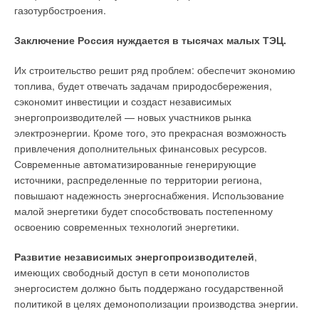
газотурбостроения.
— В слогане Be > Think > Innovate> («Быть
ответственным, думать о будущем, внедрять новое»)
Заключение
Россия нуждается в тысячах малых ТЭЦ.
первое слово означает, что GRUNDFOS позиционирует
себя как компанию, берущую на себя серьезную
Их строительство решит ряд проблем: обеспечит экономию
ответственность за влияние на окружающую среду и
топлива, будет отвечать задачам природосбережения,
заботу о ней.
сэкономит инвестиции и создаст независимых
энергопроизводителей — новых участников рынка
— Да, это так. Долгие годы в России этот фактор
электроэнергии. Кроме того, это прекрасная возможность
рассматривался не более чем рекламый шаг. Для нас он
привлечения дополнительных финансовых ресурсов.
является одним из важнейших факторов развития. Говоря об
Современные автоматизированные генерирующие
ответственности, GRUNDFOS отвечает, во-первых, за людей,
источники, распределенные по территории региона,
работающих в компании, во-вторых, перед людьми, для
повышают надежность энергоснабжения. Использование
которых выпускает свою продукцию, и, в-третьих, за
малой энергетики будет способствовать постепенному
окружающий мир, в котором он (GRUNDFOS) живет и
освоению современных технологий энергетики.
развивается. К сожалению, погоня за новыми технологиями
не проходит бесследно для окружающей среды. Очень часто
Развитие независимых энергопроизводителей
,
высокотехнологичные процессы ведут к нарушению
имеющих свободный доступ в сети монополистов
экологии. В угоду сегодняшнему дню многие производители
энергосистем должно быть поддержано государственной
идут на осознанное нарушение хрупкого экологического
политикой в целях демонополизации производства энергии.
баланса. Поскольку работа оборудования GRUNDFOS очень