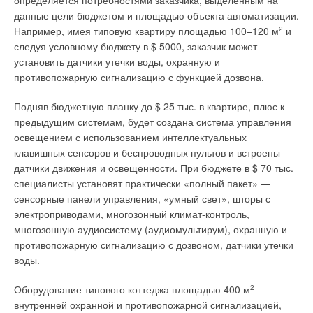
работой приточных установок. Широчайшие возможности по
определяется потребностями заказчика, выделенным на
светомузыкальномурешению. Световые эффекты обеспечат
индивидуальной настройке программы под конкретный
данные цели бюджетом и площадью объекта автоматизации.
2583 светильников, также подчиняющихся компьютеру.
проект позволяют выполнить практически любые требования
Например, имея типовую квартиру площадью 100–120 м
2
и
заказчика. Для учета потребления электроэнергии системой
следуя условному бюджету в $ 5000, заказчик может
Музыкальное сопровождение на основе российской классики
Toshiba SMMS и выставления счетов потребителям по
установить датчики утечки воды, охранную и
максимально соответствует духу этого исторического места.
итогам месяца к комплекту RBC-WP1 с программой
противопожарную сигнализацию с функцией дозвона.
В зависимости от времени суток и дня недели будут
Interactive Intelligence поставляется дополнительный
меняться комбинация струй фонтана, интенсивность света,
Подняв бюджетную планку до $ 25 тыс. в квартире, плюс к
комплект RBC-EM1-PE, состоящий из импульсного счетчика,
характер иллюминаций. Планируются различные программы
предыдущим системам, будет создана система управления
трансформатора и дополнительного программного модуля.
его работы, целая палитра лазерных и проекционных
освещением с использованием интеллектуальных
эффектов для каждого праздника, устраиваемого в музее-
Один счетчик может обслуживать до шести внешних блоков
клавишных сенсоров и беспроводных пультов и встроены
заповеднике.
системы SMMS. Общее потребление электроэнергии
датчики движения и освещенности. При бюджете в $ 70 тыс.
внешним блоком расписывается на каждый отдельный
специалисты установят практически «полный пакет» —
Фонтаны Рая
внутренний блок в зависимости от индивидуального расхода
сенсорные панели управления, «умный свет», шторы с
хладагента. Отчет по потреблению электроэнергии
электроприводами, многозонный климат-контроль,
«…День за днем слоны и рабы, выбиваясь из сил, тащили
конфигурируется по желанию заказчика и может
многозонную аудиосистему (аудиомультирум), охранную и
под жгучим солнцем бесконечные ведра с водой вверх по
представлять собой счет за месяц по заданному набору
противопожарную сигнализацию с дозвоном, датчики утечки
склону Утеса. Все глаза были прикованы к Утесу Демона и
внутренних блоков.
воды.
крошечным фигуркам, движущимся по его вершине… …
Один за другим, словно по волшебству возникнув из-под
Для удобства дальнейшей обработки данных отчет может
Оборудование типового коттеджа площадью 400 м
2
земли, взметнулись к безоблачному небу тонкие водяные
быть конвертирован в стандартный файл MS Exсel. В
внутренней охранной и противопожарной сигнализацией,