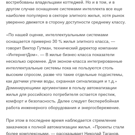
управления системой SMMS является стандартный пульт
востребованы владельцами коттеджей. Но и в том, и в
Царицино и его новый уникум
центрального управления TCB-SC642TLE.
другом случае оснащение системами интеллекта все еще
наиболее популярно в секторе элитного жилья, хотя рынок
«…Все общество подошло к беседке, известной под именем
Этот пульт обеспечивает полный контроль над системой из
уверенно движется в сторону доступности среднему классу.
Миловидовой, и остановилось, чтобы полюбоваться
64 внутренних блоков. Кроме того, система
зрелищем Царицынских прудов… Мурава, покрывавшая весь
кондиционирования может быть разделена на четыре зоны
«По нашей оценке, интеллектуальными системами
скат холма до главного пруда, придавала самой воде
по 16 внутренних блоков в каждой. В одной системе
оснащается примерно 30 % жилья элитного класса, —
необыкновенно яркий, изумрудный цвет … …Проходя мимо
допускается не более 10 центральных пультов управления.
говорит Виктор Гутман, технический директор компании
прудов, все остановились, чтобы в последний раз
Команды локальных пультов управления внутренними
«ИнтернетДом». — В жилье бизнес-класса показатели
полюбоваться Царицыным. Везде горели яркие,
блоками могут быть разрешены, ограничены или полностью
несколько скромнее. Для эконом-класса интегрированные
передвечерние краски; небо рдело, листья переливчато
заблокированы с центрального пульта управления.
интеллектуальные системы пока не пользуются столь
блистали, возмущенные поднявшимся ветерком;
высоким спросом, разве что такие отдельные подсистемы,
растопленным золотом струились отдаленные воды; резко
Центральный пульт TCB-SC642TLE может служить
как датчики утечки воды, охранная сигнализация и т.д.»
отделялись от темной зелени деревьев красноватые
полноценным средством диагностики и поддерживает
Доминирующими аргументами в пользу автоматизации
башенки и беседки, кое-где разбросанные по саду…»
. (И.
возможность отключения системы при поступлении сигнала
жилья для российского потребителя остается престиж,
Тургенев «Накануне») Царицынские пруды, несмотря на
с датчика пожарной сигнализации. Полупромышленные
комфорт и безопасность. Далее следует бесперебойная
богатую историю этих мест, ранее никогда не были связаны
кондиционеры
Toshiba
серий Digital Inverter и Super Digital
работа инженерного оборудования и энергосбережение.
с фонтанным делом.
Inverter также можно интегрировать в общую сеть с системой
SMMS и полностью контролировать их работу с
При этом в последнее время наблюдается стремление
Лишь романтические руины недостроенного
центрального пульта TCB-SC642TLE (для этого требуются
заказчиков к полной автоматизации жилья.
«Проекты стали
Екатерининского дворца более 200 лет привлекали к себе
дополнительные электронные платы во внутренних блоках).
более комплексными, — рассказывает Николай Таганов,