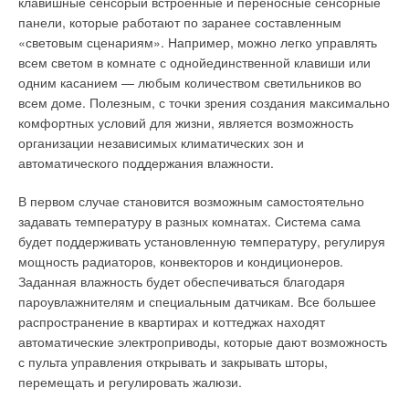
клавишные сенсорыи встроенные и переносные сенсорные
жизни спокойной»:
…Еще обращу очи на вещи приятны,
Доступны все функции контроля, мониторинга потребления
панели, которые работают по заранее составленным
Которыми зрение мое веселится, И чем место здешнее
электроэнергии, управление системами по расписанию
«световым сценариям». Например, можно легко управлять
отвсюду красится. Малы пригорки зрятся, а при них долины;
пользователя и оперативное отслеживание ошибок, аварий и
всем светом в комнате с однойединственной клавиши или
Различных трав множество, благовонны крины Там с
неисправности систем. Однако при всей своей гибкости и
одним касанием — любым количеством светильников во
прочими цветами растут под ногами…
(Антиох Кантемир, «О
функциональности для полноценного контроля над VRF-
всем доме. Полезным, с точки зрения создания максимально
жизни спокойной»)
системой протокол BACnet требует серьезных усилий
комфортных условий для жизни, является возможность
профессионального системного интегратора.
организации независимых климатических зон и
В 1775 г. усадьбу приобрела Екатерина Вторая, и в том же
автоматического поддержания влажности.
году началось строительство, порученное великому русскому
На данный момент очень часто заказчик не планирует
архитектору Василию Баженову. Увы, через 10 лет
внедрять полноценную систему диспетчеризации здания, но
В первом случае становится возможным самостоятельно
венценосная заказчица повелела сровнять с землей
при этом требует центрального управления системой
задавать температуру в разных комнатах. Система сама
практически готовый ансамбль. По преданию, увидев дворец,
кондиционирования воздуха при помощи персонального
будет поддерживать установленную температуру, регулируя
она воскликнула: «Это острог, а не дворец!», и тут же
компьютера и, что особенно важно, учета расхода
мощность радиаторов, конвекторов и кондиционеров.
приказала сломать его и построить новый… Увы, преемник
электроэнергии каждым внутренним блоком VRF-системы. В
Заданная влажность будет обеспечиваться благодаря
Баженова, его гениальный ученик Матвей Казаков, также
этом случае оптимальным вариантом будет программа
пароувлажнителям и специальным датчикам. Все большее
потерпел неудачу.
Interactive Intelligence для систем Toshiba SMMS, вернее,
распространение в квартирах и коттеджах находят
комплект для компьютерного управления SMMS — RBC-
автоматические электроприводы, которые дают возможность
После смерти Фелицы недостроенный дворец был заброшен
WP1.
с пульта управления открывать и закрывать шторы,
на долгие два века… Все изменилось совсем недавно.
перемещать и регулировать жалюзи.
Правительство Москвы приняло решение о спасении
Комплект RBC-WP1 включает в себя программу Interactive