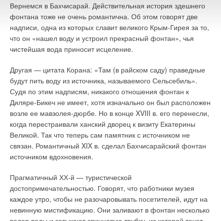
Вернемся в Бахчисарай. Действительная история здешнего
фонтана тоже не очень романтична. Об этом говорят две
надписи, одна из которых славит великого Крым-Гирея за то,
что он «нашел воду и устроил прекрасный фонтан», чья
чистейшая вода приносит исцеление.
Другая — цитата Корана: «Там (в райском саду) праведные
будут пить воду из источника, называемого Сельсебиль».
Судя по этим надписям, никакого отношения фонтан к
Диляре-Бикеч не имеет, хотя изначально он был расположен
возле ее мавзолея-дюрбе. Но в конце XVIII в. его перенесли,
когда перестраивали ханский дворец к визиту Екатерины
Великой. Так что теперь сам памятник с источником не
связан. Романтичный XIX в. сделал Бахчисарайский фонтан
источником вдохновения.
Прагматичный ХХ-й — туристической
достопримечательностью. Говорят, что работники музея
каждое утро, чтобы не разочаровывать посетителей, идут на
невинную мистификацию. Они заливают в фонтан несколько
ведер воды и затыкают свинцовую трубку, из которой течет