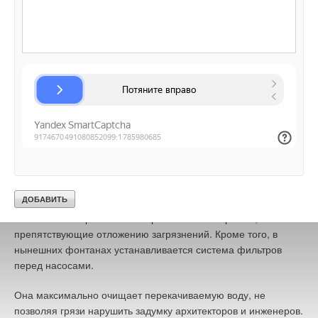
Ответ прост: фонтан, а по сути — бьющий из-под земли
родник, как и большинство других источников пресной влаги,
редких в безводном Крыму, был любовно отделан
мрамором. Вода из небольшого озерца по свинцовой трубке
поступала в каменную чашу искусной резьбы. Но, поскольку
крымские родники богаты солями жесткости, трубка
постепенно засорилась, пропуская воду лишь каплями.
Периодически ее очищали, и тогда вода действительно
начинала «бежать». Между прочим, подобная проблема
актуальна и сегодня. Тонкие отверстия форсунок
современных фонтанов также подвержены засорению.
Чтобы избежать участи «источника слез», для их
изготовления применяют современные материалы,
препятствующие отложению загрязнений. Кроме того, в
нынешних фонтанах устанавливается система фильтров
перед насосами.
Она максимально очищает перекачиваемую воду, не
позволяя грязи нарушить задумку архитекторов и инженеров.