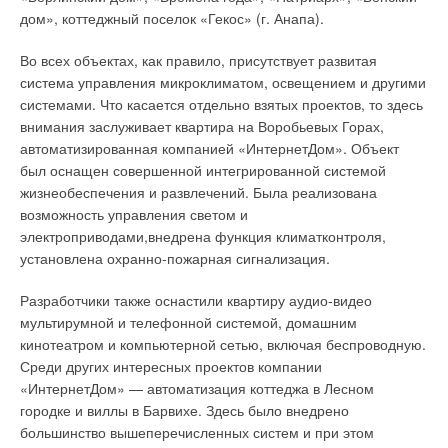
дом», коттеджный поселок «Гекос» (г. Анапа).
бросать вызов небесам…»
.
→
Горизонты сотрудничества ТПХ «Русклимат» и Toshiba
ЖУРНАЛ СОК ЯНВАРЬ 2022
Во всех объектах, как правило, присутствует развитая
Сказка, как известно, ложь. Но в данном случае она
→
Системы кондиционирования VRF — рост и
система управления микроклиматом, освещением и другими
повествует о реальных вещах. Руины дворца, великих садов
продвижение
ЖУРНАЛ СОК НОЯБРЬ 2018
системами. Что касается отдельно взятых проектов, то здесь
и даже несколько изображений девадаси сохранились до
→
Системы кондиционирования Toshiba SMMS-e — всё для
внимания заслуживает квартира на Воробьевых Горах,
наших дней. Увы, следы знаменитых фонтанов беспощадное
проектировщика
ЖУРНАЛ СОК МАРТ 2018
автоматизированная компанией «ИнтернетДом». Объект
время уничтожило полностью. Но технология, с помощью
→
Кондиционеры Toshiba — новинки 2017 года
был оснащен совершенной интегрированной системой
которой вода образовывала великолепные каскады, известна
ЖУРНАЛ СОК АПРЕЛЬ 2017
жизнеобеспечения и развлечений. Была реализована
издревле и даже находит себе применение в наши дни.
→
Новые мультизональные системы кондиционирования
Toshiba SMMS-e
возможность управления светом и
ЖУРНАЛ СОК АПРЕЛЬ 2016
Она основана на общеизвестном физическом принципе
электроприводами,внедрена функция климатконтроля,
сообщающихся сосудов — в двух емкостях, соединенных
установлена охранно-пожарная сигнализация.
между собой шлангом, уровень воды будет находиться в
Разработчики также оснастили квартиру аудио-видео
одной плоскости. Поэтому если верхний резервуар
мультирумной и телефонной системой, домашним
наполнить водой, вода из узкого трубопровода в нижнем
кинотеатром и компьютерной сетью, включая беспроводную.
вырвется наружу с достаточнойсилой, чтобы образовать
Уведомления отключены
Среди других интересных проектов компании
высокую струю. Примером такой конструкции может служить
Комментарии
«ИнтернетДом» — автоматизация коттеджа в Лесном
знаменитый Петергоф.
городке и виллы в Барвихе. Здесь было внедрено
Этот комплекс уникален тем, что подача воды в системы
большинство вышеперечисленных систем и при этом
В этой теме еще нет комментариев