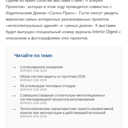
Одним из ярких событий выставки станет «Галерея
датского концерна.
Проектов», которая в этом году проводится совместно с
Издательским Домом «Салон-Пресс». Гости смогут увидеть
Слезы Бахчисарая
вернисаж самых интересных реализованных проектов
«интеллектуальных зданий» и «умных домов». К выставке
«…Когда жестокому хану Крым-Гирею привели новую
будет выпущен специальный номер журнала Interior Digest с
невольницу, совсем юную девушку по имени Деляре, никто
описанием и фотографиями этих проектов.
не знал, что она станет самой большой любовью властителя.
Но девочка умерла в неволе, и безутешный Крым-Гирей
повелел создать такой памятник своей возлюбленной,
Читайте по теме:
который и через века напоминал бы о его горе и великой
потере. Вызвал Крым-Гирей мастера иранца Омера и сказал
→
Согласованное ускорение
ему: — Сделай так, чтобы камень черезвека пронес мое
ЖУРНАЛ СОК 2026
горе, чтобы камень заплакал как плачет мужское сердце…
→
Обзор систем защиты от протечек 2026
ЖУРНАЛ СОК 2026
На мраморной плите вырезал Омер лепестки цветка… А в
→
Об утилизации тепловых отходов
середине цветка высек глаз человеческий, из него должна
ЖУРНАЛ СОК 2026
была упасть на грудь камня тяжелая мужская слеза, чтобы
→
Совершенствование отопительно-вентиляционных
систем коррекцией процессов регулирования
жечь ее день и ночь, не переставая, годы, века… Стоит до
ЖУРНАЛ СОК 2026
сих пор фонтан и плачет, плачет день и ночь…»
. («Сказки и
→
Теплотехнические характеристики лучисто-конвективной
легенды Крыма»)
панели при эксплуатации в действующей котельной
ЖУРНАЛ СОК 2026
Пожалуй, ни один из дворцов Крыма не окружен таким