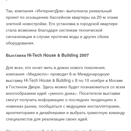
насосов Grundfos типа NB от 15 до 30 кВт и 2 погружных
Так, компания «ИнтернетДом» выполнила уникальный
насоса Grundfos серии AP.
проект по оснащению бассейном квартиры на 20-м этаже
элитной новостройки. Его установка в городской квартире
Не менее интересен и фонтан «Дружба Народов», что рядом
стала возможна благодаря системам технической
с РУДН им. Патриса Лумумбы. Это замечательное
сигнализации в случае протечки воды и других сбоев
сооружение сделано, как говорят специалисты, «с
оборудования.
переливом», то есть вода переливается за края чаши. Для
его нормальной работы также понадобилось сложное
Выставка Hi-Tech House & Building 2007
насосное оборудование. По специальному заказу концерном
Grundfos были изготовлены два консольных насоса NK,
Для всех, кто хочет жить в домах нового поколения,
мощностью по 145 кВт каждый.
компания «Мидэкспо» проводит 6-ю Международную
выставку Hi-Tech House & Building с 8 по 10 ноября в Москве
Они обеспечивают бесперебойную подачу воды на все
в Гостином Дворе. Здесь можно будет познакомиться со всем
форсунки фонтана, радуя москвичей и гостей столицы
многообразием идей «умного дома». Посетители выставки
замечательным зрелищем. А полнее всего описанию Кларка
смогут получить информацию о последних тенденциях и
соответствует один из сравнительно новых московских
новинках рынка, пообщаться с ведущими инсталляторами,
фонтанов — знаменитый комплекс «Похищение Европы»,
архитекторами и дизайнерами и выбрать грамотную команду
ставший обрамлением скульптуры всемирно известного
специалистов для реализации своих идей.
бельгийского скульптора Оливье Стребеля. Здесь также
были использованы современные консольные насосы