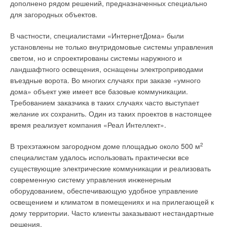
производится за счет естественного перепада высот,
дополнено рядом решений, предназначенных специально
благодаря уникальной системе каналов. Хотя и с некоторой
для загородных объектов.
натяжкой, но к этому же типу можно отнести и современные
Добавить комментарий
В частности, специалистами «ИнтернетДома» были
большие фонтаны. Там в качестве «рабов» используются
установлены не только внутридомовые системы управления
мощные насосы, иногда выполненные по специальному
Ваше имя *
светом, но и спроектированы системы наружного и
заказу. Они обеспечивают постоянный напор воды в
ландшафтного освещения, оснащены электроприводами
резервуаре, создавая непередаваемой красоты танец
въездные ворота. Во многих случаях при заказе «умного
хрустальных струй, действительно напоминающий о
Ваш E-mail *
дома» объект уже имеет все базовые коммуникации.
«фонтанах Рая».
Требованием заказчика в таких случаях часто выступает
Например, подобный уникальный фонтан, названный
желание их сохранить. Один из таких проектов в настоящее
Текст комментария
«Музыка Славы», работает в Москве, на Волгоградском
время реализует компания «Реал Интеллект».
проспекте. Скульптурная композиция, состоящая из семи
В трехэтажном загородном доме площадью около 500 м
2
высотных фонтанных труб и восьмиугольной стеклянной
специалистам удалось использовать практически все
пирамиды, установлена в большом каменном квадратном
существующие электрические коммуникации и реализовать
бассейне. Вода в чашу падает с 10-метровой высоты,
современную систему управления инженерным
образуя великолепное зрелище. Сложная техническая
оборудованием, обеспечивающую удобное управление
«начинка» этого объекта, разработанная специалистами
освещением и климатом в помещениях и на прилегающей к
компании «Водалюкс», включает в себя целый комплекс
дому территории. Часто клиенты заказывают нестандартные
сложного суперсовременного насосного оборудования,
решения.
связанного в единую сеть, — 11 мощных консольных