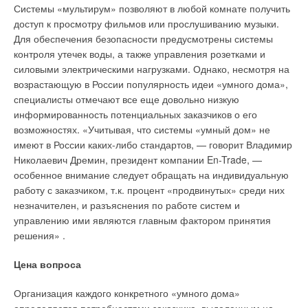
погибающего памятника. Комплекс реставрируется и
Intelligence (требуется Windows XP), ключ активации и PCI
Системы «мультирум» позволяют в любой комнате получить
достраивается в соответствии с эскизами Казакова. Но,
плату-адаптер для ПК. Работа программы Interactive
доступ к просмотру фильмов или прослушиванию музыки.
помимо реконструкции зданий, задумано было превратить
Intelligence базируется на протоколе LonWorks и для
Для обеспечения безопасности предусмотрены системы
знаменитые пруды в истинное чудо ландшафтной
построения управления в системе должен присутствовать
контроля утечек воды, а также управления розетками и
архитектуры.
адаптер LnInterface TCB-IFLN640TLE, возможности и
силовыми электрическими нагрузками. Однако, несмотря на
функции которого уже описывались ранее.
возрастающую в России популярность идеи «умного дома»,
Для этого в одном из крупнейших водоемов — Среднем —
специалисты отмечают все еще довольно низкую
устанавливается уникальный светодинамический
Достоинство этого решения заключается в том, что все
информированность потенциальных заказчиков о его
музыкальный фонтан, который, безусловно, станет не только
необходимые усилия по взаимной интеграции внутреннего
возможностях.
«Учитывая, что системы «умный дом» не
местной, но и общероссийской достопримечательностью —
протокола Toshiba TCClink и протокола LonWorks уже
имеют в России каких-либо стандартов, — говорит Владимир
ведь такое сооружение впервые в мире будет работать в
сделаны, и для конфигурации системы не требуется
Николаевич Дремин, президент компании En-Trade, —
естественной среде, со своей растительностью и животным
привлечения стороннего системного интегратора.
особенное внимание следует обращать на индивидуальную
миром. Этот фонтан будет поражать не только красотой. Его
Программа Interactive Intelligence позволяет контролировать
работу с заказчиком, т.к. процент «продвинутых» среди них
техническая «начинка» тоже потрясает.
до 1024 внутренних блоков (до 16 адаптеров LnInterface).
незначителен, и разъяснения по работе систем и
Система кондиционирования в программе Interactive
управлению ими являются главным фактором принятия
Целый комплекс из 82 современных насосов (Grundfos типа
Intelligence может быть визуализирована на реальном плане
решения»
.
SP) был объединен специалистами компании «Эдлайн» в
здания с возможностью вывода на экран интересующих
своеобразный «орган», управляемый по специально
оператора параметров каждого внутреннего блока.
Цена вопроса
разработанной компьютерной программе из единого центра.
Каждая из 915 струй сооружения, поднимающаяся на высоту
Кроме того, в программу можно интегрировать управление
Организация каждого конкретного «умного дома»
до 15 м, будет точно соответствовать