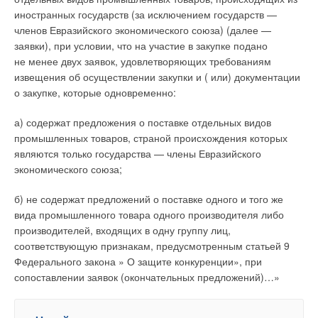
позволяет компании с уверенностью говорить о том, что
их ввоза, что обусловлено факторами:
иностранных государств (за исключением государств —
качество приборов соответствует всем стандартам.
Ваше имя *
членов Евразийского экономического союза) (далее —
Соответственно, десятилетняя гарантия, которую «Изотерм»
стабильный рост внутреннего спроса, как в рамках
монтажа отопительных приборов на объектах нового
заявки), при условии, что на участие в закупке подано
дает на свои медно-алюминиевые конвекторы, — это
строительства, так и в ходе их плановой замены при
не менее двух заявок, удовлетворяющих требованиям
гарантия с полной ответственностью. При этом сам срок
Ваш E-mail *
осуществлении ремонтных работ;
извещения об осуществлении закупки и ( или) документации
службы конвекторов предприятия при соблюдении правил
исчерпание резервов для «вымывания» импортных
о закупке, которые одновременно:
эксплуатации достигает пятидесяти лет.
отопительных приборов с российского рынка внутреннего
потребления за счет использования регулирующих мер,
а) содержат предложения о поставке отдельных видов
Отмечу, что с 2004 года на предприятии внедрена
Текст комментария
включая обязательную сертификацию и усиление
промышленных товаров, страной происхождения которых
и функционирует сертифицированная система менеджмента
таможенного администрирования;
достижение объемами импорта отопительных приборов
являются только государства — члены Евразийского
качества, соответствующая требованиям стандарта ИСО
в Россию так называемого «мягкого дна», когда для
экономического союза;
9001–2015.
дальнейшего снижения необходимо воздействие новых
мер и факторов.
б) не содержат предложений о поставке одного и того же
А в 2015 году на предприятии была проведена
вида промышленного товара одного производителя либо
модернизация производства теплообменников, приобретено
производителей, входящих в одну группу лиц,
новое оборудование, что позволило повысить
Читайте по теме:
соответствующую признакам, предусмотренным статьей 9
производительность и увеличить мощность приборов
Федерального закона » О защите конкуренции», при
на величину до 40 процентов.
→
Об утилизации тепловых отходов
сопоставлении заявок (окончательных предложений)…»
ЖУРНАЛ СОК ИЮНЬ 2026
→
Совершенствование отопительно-вентиляционных
систем коррекцией процессов регулирования
ЖУРНАЛ СОК ИЮНЬ 2026