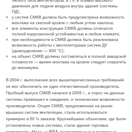
любого типа вентиляторов, в т.ч. и осевых высокого
давления для подачи воздуха внутрь здания (системы
ПД);
у систем СМКВ должна быть предусмотрена возможность
монтажа на скатной кровле с любым углом наклона;
все элементы конструкции СМКВ должны отличатся
полной коррозионной устойчивостью в любом климате;
при необходимости в СМКВ должна быть реализована
возможность работы с вентиляторами систем ДУ
(дымоудаление — 600 °С);
на объект СМКВ должны поставляться в полной заводской
готовности — время монтажа на кровле следует сократить
до минимума.
В 2004 г. выполнение всех вышеперечисленных требований
не мог обеспечить ни один отечественный производитель.
Пробный выпуск СМКВ начался в 2005 г., и спрос на данные
системы превзошел и ожидания, и технические возможности
производителя. Опция СМКВ, предложенная на рынке
крышных систем вентиляции, стала использоваться
примерно в 50 % заказов. Крупнейшими объектами, где были
установлены новые системы, стали здания торговых
комплексов «Мега» и IKEA, расположенные в различных