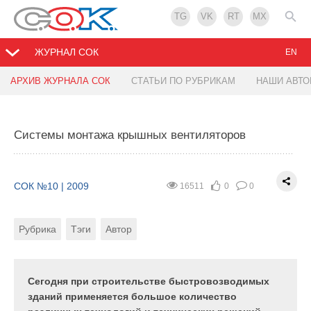
TG
VK
RT
MX
ЖУРНАЛ СОК
EN
АРХИВ ЖУРНАЛА СОК
СТАТЬИ ПО РУБРИКАМ
НАШИ АВТ
Системы монтажа крышных вентиляторов
Системы монтажа крышных вентиляторов
СОК №10 | 2009
17959
0
0
Рубрика
Автор
СОК №10 | 2009
16511
0
0
Рубрика
Тэги
Автор
Сегодня при строительстве быстровозводимых
зданий применяется большое количество
различных технологий и технических решений,
направленных на снижение общей стоимости
Сегодня при строительстве быстровозводимых
здания. Несмотря на то, что во многих российских
зданий применяется большое количество
регионах высота снежного покрова может