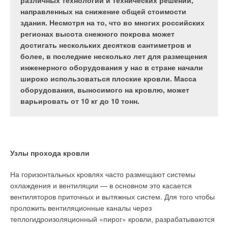
различных технологий и технических решений,
достигать нескольких десятков сантиметров и
направленных на снижение общей стоимости
более, в последние несколько лет для размещения
здания. Несмотря на то, что во многих российских
инженерного оборудования у нас в стране начали
регионах высота снежного покрова может
широко использоваться плоские кровли. Масса
достигать нескольких десятков сантиметров и
оборудования, выносимого на кровлю, может
более, в последние несколько лет для размещения
варьировать от 10 кг до 10 тонн.
инженерного оборудования у нас в стране начали
широко использоваться плоские кровли. Масса
оборудования, выносимого на кровлю, может
варьировать от 10 кг до 10 тонн.
.
Уведомления отключены
Узлы прохода кровли
Комментарии
На горизонтальных кровлях часто размещают системы
охлаждения и вентиляции — в основном это касается
В этой теме еще нет комментариев
вентиляторов приточных и вытяжных систем. Для того чтобы
проложить вентиляционные каналы через
теплогидроизоляционный «пирог» кровли, разрабатываются
Добавить комментарий