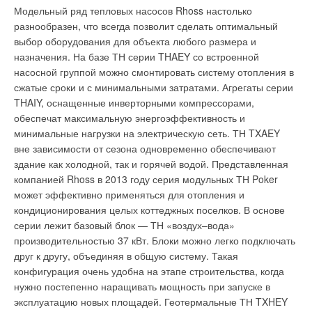
Модельный ряд тепловых насосов Rhoss настолько
массивных преград, что позволяет использовать систему в
разнообразен, что всегда позволит сделать оптимальный
большинстве квартир. В зависимости от условий работы
выбор оборудования для объекта любого размера и
системы уровень мощности сигнала может быть уменьшен
назначения. На базе ТН серии THAEY со встроенной
для снижения энергопотребления устройства. Питание всех
насосной группой можно смонтировать систему отопления в
устройств обеспечивается тремя аккумуляторными
сжатые сроки и с минимальными затратами. Агрегаты серии
батареями типа АА (1,5 В) и при нормальном режиме
THAIY, оснащенные инверторными компрессорами,
эксплуатации срок их службы составляет три года.
обеспечат максимальную энергоэффективность и
Регулирование осуществляется по трем ранее
минимальные нагрузки на электрическую сеть. ТН TXAEY
запрограммированным пользователем режимам:
вне зависимости от сезона одновременно обеспечивают
«комфорт», «энергосбережение» и «антизамерзание». Для
здание как холодной, так и горячей водой. Представленная
каждого из режимов задается требуемая температура
компанией Rhoss в 2013 году серия модульных ТН Poker
воздуха в помещении в пределах температур, указанных в
может эффективно применяться для отопления и
табл. 1.
кондиционирования целых коттеджных поселков. В основе
серии лежит базовый блок — ТН «воздух–вода»
Каждые сутки недели разбиваются на периоды по 30 минут,
производительностью 37 кВт. Блоки можно легко подключать
и для каждого интервала устанавливается один из трех
друг к другу, объединяя в общую систему. Такая
режимов отопления. В примере, приведенном на рис. 7,
конфигурация очень удобна на этапе строительства, когда
отображена настройка, при которой в период времени от
нужно постепенно наращивать мощность при запуске в
18:00 до 20:00 будет поддерживаться комфортный режим с
эксплуатацию новых площадей. Геотермальные ТН TXHEY
ранее предустановленной температурой +20 °C; с 20:00 до