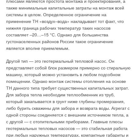
плюсами являются простота монтажа и проектирования, а
интеллект, стиль и энергоэффективность
регуляторы закрываются экранами, шторами, мебелью, что
ЖУРНАЛ СОК ИЮНЬ 2026
также минимальные капитальные затраты на монтаж всей
делает их совершенно бесполезными.
→
Горячая вода за городом: полный гид по
системы в целом. Определенное ограничение на
водонагревателям Ballu
ЖУРНАЛ СОК МАЙ 2026
применение ТН «воздух–вода» накладывает тот факт, что
Терморегуляторы, состоящие из термостатического клапана
→
Инверторные водонагреватели Royal Thermo: для
нижняя граница рабочих температур таких насосов
и электротермического сервопривода, работающего по
быстрого монтажа, простого сервиса и уверенных
составляет –20…–15 °С. Однако для большинства
продаж
командам комнатного термостата, приближают систему
ЖУРНАЛ СОК АПРЕЛЬ 2026
густонаселенных районов России такое ограничение
регулирования к идеальной, но требуют прокладки
является вполне приемлемым.
значительного количества проводов.
Другой тип — это геотермальный тепловой насос. Он
Выходом из создавшейся ситуации может служить
представляет собой блок размером примерно со стиральную
автоматическая система радиоуправления —
Valtec
Equicalor
машину, который можно установить в любом подсобном
(VEQ). Система VEQ состоит из головного хронотермостата и
Уведомления отключены
помещении. Однако монтаж системы отопления на основе
периферийных радиосервоприводов, присоединяемых к
ТН данного типа требует существенных капитальных затрат.
Комментарии
термостатическим клапанам радиаторов (рис. 2). Работу
Для забора тепла необходим теплообменник из труб,
системы VEQ можно рассмотреть на примере трехкомнатной
который закапывается в грунт ниже глубины промерзания,
квартиры (рис. 3).
В этой теме еще нет комментариев
либо бурить скважины для забора и возврата воды. Агрегат с
одной стороны соединяется с внешним источником тепла, а
На каждый отопительный прибор, оснащенный
с другой — с отопительными приборами. Главные плюсы
термостатическим клапаном, устанавливается компактный
Добавить комментарий
геотермальных тепловых насосов — это стабильная работа
радиосервопривод с встроенным датчиком температуры
при любых наружных температурах, компактные габариты и
(рис. 4). Для монтажа сервопривода VEQ термостатические
Ваше имя *