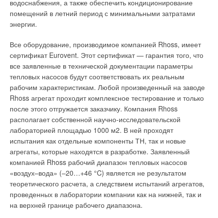
водоснабжения, а также обеспечить кондиционирование
радиосервоприводом. Это обусловлено важной
помещений в летний период с минимальными затратами
особенностью прибора — компенсацией погрешности
энергии.
измерения температуры в помещении. Головной
хронотермостат оснащен встроенным датчиком
Все оборудование, производимое компанией Rhoss, имеет
температуры. В процессе работы устройство сравнивает
сертификат Eurovent. Этот сертификат — гарантия того, что
показания температуры встроенного датчика с
все заявленные в технической документации параметры
температурой, измеренной у отопительного прибора в том
тепловых насосов будут соответствовать их реальным
же помещении (привод «А», рис. 2) и вносит
рабочим характеристикам. Любой произведенный на заводе
пропорциональную поправку в работу всех остальных
Rhoss агрегат проходит комплексное тестирование и только
радиосервоприводов. Такой алгоритм автоподстройки
после этого отгружается заказчику. Компания Rhoss
позволяет исключить значительные влияния воздушных
располагает собственной научно-исследовательской
конвективных потоков у отопительного прибора на датчик
лабораторией площадью 1000 м2. В ней проходят
температуры радиосервопривода.
испытания как отдельные компоненты ТН, так и новые
агрегаты, которые находятся в разработке. Заявленный
Обмен данными между головным хронотермостатом и
компанией Rhoss рабочий диапазон тепловых насосов
сервоприводами осуществляется беспроводным способом
«воздух–вода» (–20…+46 °C) является не результатом
по радиоканалу на частоте 868,15 МГц. Данный канал
теоретического расчета, а следствием испытаний агрегатов,
практически не используется другими радиоэлектронными
проведенных в лаборатории компании как на нижней, так и
устройствами, что гарантирует надежность и
на верхней границе рабочего диапазона.
бесперебойность работы системы. Мощность передатчика
обеспечивает зону покрытия в радиусе 30 м при отсутствии