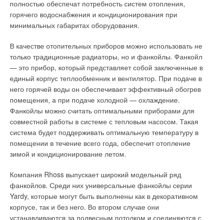
полностью обеспечат потребность систем отопления,
21:30 — режим энергосбережения с температурой +16 °C, а
горячего водоснабжения и кондиционирования при
с 21:30 до 24:00 — режим антизамерзания с температурой
минимальных габаритах оборудования.
+10 °C. Суточный график регулирования всегда
отображается на дисплее по каждой зоне (помещению).
В качестве отопительных приборов можно использовать не
только традиционные радиаторы, но и фанкойлы. Фанкойл
При необходимости температура в любом из помещений
— это прибор, который представляет собой заключенные в
может быть скорректирована вручную по месту с помощью
единый корпус теплообменник и вентилятор. При подаче в
переключателя на радиосервоприводе в диапазоне ± 3 °C.
него горячей воды он обеспечивает эффективный обогрев
Так, в нашем примере (рис. 2) приводы «А» и «В» работают
помещения, а при подаче холодной — охлаждение.
в режиме «комфорт» (17 °C), но на приводе «В» уставка
Фанкойлы можно считать оптимальными приборами для
температуры скорректирована вручную до 20 °C.
совместной работы в системе с тепловым насосом. Такая
Корректировка температуры на радиосервоприводе
система будет поддерживать оптимальную температуру в
производится с помощью переключателя (рис. 8).
помещении в течение всего года, обеспечит отопление
Значение корректировки отображается соответствующим
зимой и кондиционирование летом.
световым индикатором по количеству скорректированных
Компания Rhoss выпускает широкий модельный ряд
градусов.
фанкойлов. Среди них универсальные фанкойлы серии
Степень открытия термостатического клапана, которым
Yardy, которые могут быть выполнены как в декоративном
управляет радиосервопривод, может быть определена по
корпусе, так и без него. Во втором случае они
диску-позиционеру, имеющемуся на приводе (рис. 9).
устанавливаются за подвесным потолком и соединяются с