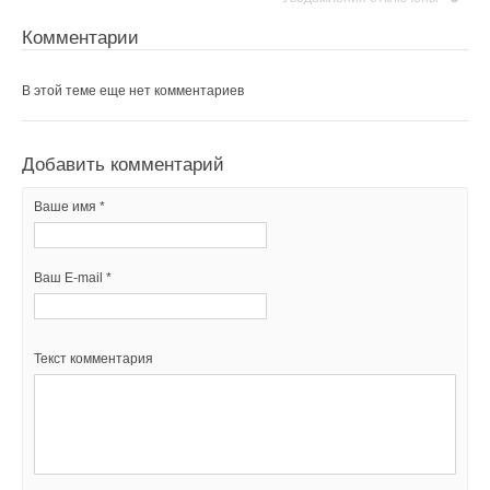
→
Расчет обогрева открытых горизонтальных площадок
ЖУРНАЛ СОК ОКТЯБРЬ 2013
Комментарии
→
Насосно-смесительный узел Valtec Combi. Идеология
основных регулировок
ЖУРНАЛ СОК АВГУСТ 2013
В этой теме еще нет комментариев
→
Квартирный гаситель гидравлических ударов
ЖУРНАЛ СОК ЯНВАРЬ 2013
Добавить комментарий
Ваше имя *
Уведомления отключены
Ваш E-mail *
Комментарии
В этой теме еще нет комментариев
Текст комментария
Добавить комментарий
Ваше имя *