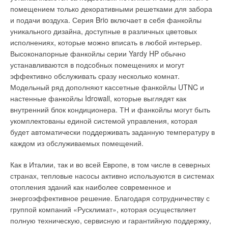
Позиция «0» диска отображает состояние полного закрытия
помещением только декоративными решетками для забора
клапана, позиция «6» соответствует полному открытию.
и подачи воздуха. Серия Brio включает в себя фанкойлы
уникального дизайна, доступные в различных цветовых
Более подробную информацию о системе VEQ вы можете
исполнениях, которые можно вписать в любой интерьер.
найти на сайте компании Valtec.
Высоконапорные фанкойлы серии Yardy HP обычно
устанавливаются в подсобных помещениях и могут
Кроме того, выгодно отличает систему VEQ от системы с
эффективно обслуживать сразу несколько комнат.
термостатическими головками наличие ПИД-регулятора
Модельный ряд дополняют кассетные фанкойлы UTNC и
(пропорционально интегрально дифференциального) в
настенные фанкойлы Idrowall, которые выглядят как
контроллере. Данный регулятор позволяет быстро и точно
внутренний блок кондиционера. ТН и фанкойлы могут быть
выходить на требуемую температуру воздуха в помещении.
укомплектованы единой системой управления, которая
будет автоматически поддерживать заданную температуру в
На рис. 10 показано изменение температуры воздуха в
каждом из обслуживаемых помещений.
помещении при регулировке системой VEQ. На первом
участке происходит прогрев помещения от начальной
Как в Италии, так и во всей Европе, в том числе в северных
температуры до температуры уставки. При этом
странах, тепловые насосы активно используются в системах
температура уставки повышена на 1 °C при помощи
отопления зданий как наиболее современное и
переключателя непосредственно на сервоприводе. Далее
энергоэффективное решение. Благодаря сотрудничеству с
идет поиск оптимального значения положения клапана и
группой компаний «Русклимат», которая осуществляет
выход на поддержание оптимальной температуры. В третей
полную техническую, сервисную и гарантийную поддержку,