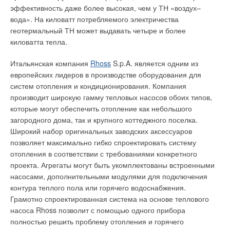
эффективность даже более высокая, чем у ТН «воздух–
клапаны должны иметь стандартную присоединительную
вода». На киловатт потребляемого электричества
резьбу М30×1,5 (рис. 5).
геотермальный ТН может выдавать четыре и более
Ваш E-mail *
киловатта тепла.
Для однотрубных систем водяного отопления рекомендуется
использовать клапаны Valtec VT.033 и VT.034, а для
Итальянская компания
Rhoss
S.p.A. является одним из
двухтрубных систем подойдут клапаны Valtec VT.031 и
Текст комментария
европейских лидеров в производстве оборудования для
VT.032. При нижнем боковом подключении радиаторов
систем отопления и кондиционирования. Компания
можно использовать узлы
Valtec
VT.225R. Система позволяет
производит широкую гамму тепловых насосов обоих типов,
оборудовать радиосервоприводами VEQ до 28-ми
которые могут обеспечить отопление как небольшого
отопительных приборов, управляемых от одного
загородного дома, так и крупного коттеджного поселка.
хронотермостата. Все подчиненные радиосервоприводы
Широкий набор оригинальных заводских аксессуаров
можно разделить на восемь зон, для каждой из которых
позволяет максимально гибко спроектировать систему
задается индивидуальный режим управления.
отопления в соответствии с требованиями конкретного
проекта. Агрегаты могут быть укомплектованы встроенными
Головной хронотермостат (рис. 6) должен размещаться в
насосами, дополнительными модулями для подключения
одном из отапливаемых помещений (в нашем примере это
контура теплого пола или горячего водоснабжения.
гостиная).
Грамотно спроектированная система на основе теплового
насоса Rhoss позволит с помощью одного прибора
Обязательным требованием к этому помещению является
полностью решить проблему отопления и горячего
наличие хотя бы одного отопительного прибора с