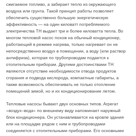
погодозависимой автоматикой с пофасадным
предоставляемых услуг. А широкий ассортимент передовых
сжигаемое топливо, а забирает тепло из окружающего
регулированием температуры теплоносителя, требуемый
инженерно-климатических решений сможет полностью
воздуха или грунта. Такой принцип работы позволяет
уровень комфорта в каждом помещении это обеспечить не
удовлетворить спрос по всему ценовому спектру — от
обеспечить существенно большую энергетическую
сможет. Здесь должны выполнять свою работу радиаторные
«эконом» до «премиум»-классов.
эффективность — на один киловатт потребляемого
регуляторы, согласующие количество теплоносителя,
электричества ТН выдает три и более киловатта тепла. Во
проходящего через каждый конкретный прибор с
Среди реализуемой продукции — оборудование от всемирно
многом тепловой насос похож на обычный кондиционер,
задаваемым пользователем уровнем температуры
известных производителей: газовые котлы и
работающий в режиме нагрева, только нагревает он не
внутреннего воздуха.
водонагреватели
Electrolux
, радиаторы
Dia Norm
и
Royal
непосредственно воздух в помещении, а воду (или раствор
Thermo
, системы дымоудаления Royal Thermo и др.
антифриза), которая по трубопроводам подается к
Самым распространенным видом радиаторной
отопительным приборам. Другими достоинствами ТН
регулирующей арматуры являются ручные радиаторные
являются отсутствие необходимости отвода продуктов
клапаны. Простые, надежные, дешевые — эти клапаны всем
сгорания и подвода кислорода, компактные габариты, а
бы были хороши, но вынуждают хозяев производить
также возможность обеспечивать не только отопление
постоянный обход отопительных приборов и крутить ручки
Читайте по теме:
помещений зимой, но и их кондиционирование летом.
настроек, приспосабливая их к текущей обстановке.
→
Инверторные накопительные водонагреватели Royal
Тепловые насосы бывают двух основных типов. Агрегат
Thermo: чем отличаются три серии
Терморегуляторы, состоящие из термостатического клапана
ЖУРНАЛ СОК АВГУСТ 2026
«воздух–вода» по внешнему виду напоминает наружный
и термоголовки, автоматизируют процесс регуляции, но они
→
Свежий воздух без компромиссов: новые приточно-
блок кондиционера. Он устанавливается на кровле здания
согласуют поток теплоносителя не с температурой воздуха в
вытяжные установки SHUFT UniMAX для квартиры и
или на площадке рядом с ним и трубопроводами
частного дома
зоне обитания жильцов, а с температурой воздуха в
ЖУРНАЛ СОК ИЮНЬ 2026
соединяется с отопительными приборами. Его основными
→
прирадиаторном пространстве. К тому же, часто эти
Водонагреватель Royal Thermo Smalto Inverter: