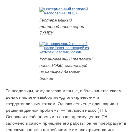
Для крупных корпоративных клиентов и эксплуатирующих
Рис. 5
организаций тоже открываются хорошие перспективы —
проект «Тепло под ключ» позволит сократить время подбора
Геотермальный
и монтажа отопительного оборудования за счет
Рис. 6
тепловой насос серии
комплексности предложения и расширенной сети
TXHEY
реализации. Уже в ближайшее время у клиентов появится
возможность получить проект готовых инженерных решений,
Рис. 7
включающий поставку и монтаж всех систем «под ключ»,
обратившись в любой из 12-ти районных газовых трестов.
Установленный тепловой
Рис. 8
Сотрудники трестов ГУП МО "
Мособлгаз
" прошли
насос Poker, состоящий
профессиональное обучение под руководством
из четырех базовых
Рис. 9
специалистов ГК «
Русклимат
», познакомились со всеми
блоков
тонкостями монтажа и сервисного обслуживания
Те владельцы, кому повезло меньше, в большинстве своем
оборудования, и теперь готовы консультировать клиентов, а
Рис. 10
делают нелегкий выбор между электрическим и
также составлять коммерческие предложения по устройству
твердотопливным котлом. Однако есть еще один вариант
систем отопления и водоснабжения «под ключ».
решения данной проблемы — тепловой насос (ТН).
Табл. 1
В обязанности сотрудников каждого треста будет входить
Основная особенность и главное преимущество ТН
комплексное обслуживание заказчиков: от подбора
заложено в самом принципе его работы: он не преобразует в
Даже если тепловой пункт жилого здания оснащен
оборудования до мониторинга рынка и контроля качества
тепловую энергию потребляемое им электричество или