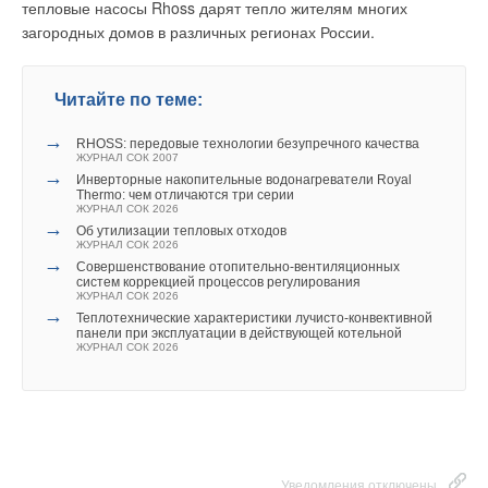
зоне температура уставки снижается и сервопривод
тепловые насосы Rhoss дарят тепло жителям многих
полностью закрывает клапан для скорейшего снижения
загородных домов в различных регионах России.
температуры.
Использование Valtec Equicalor (VEQ) позволяет
Читайте по теме:
потребителю решить сразу несколько актуальных задач:
→
автоматическое управление системой отопления; создание
RHOSS: передовые технологии безупречного качества
ЖУРНАЛ СОК 2007
индивидуальных графиков регулирования температуры
→
Инверторные накопительные водонагреватели Royal
воздуха для каждого помещения; энергосберегающий
Thermo: чем отличаются три серии
ЖУРНАЛ СОК 2026
алгоритм управления системой отопления; точность
→
Об утилизации тепловых отходов
регулирования благодаря функции компенсации
ЖУРНАЛ СОК 2026
погрешности измерения температуры; минимальные
→
Совершенствование отопительно-вентиляционных
систем коррекцией процессов регулирования
затраты на монтаж; современный эстетичный дизайн.
ЖУРНАЛ СОК 2026
→
Теплотехнические характеристики лучисто-конвективной
панели при эксплуатации в действующей котельной
ЖУРНАЛ СОК 2026
Читайте по теме:
→
Повышение энергоэффективности систем отопления и
вентиляции: сравнительный анализ проектной
документации
ЖУРНАЛ СОК ИЮНЬ 2019
→
Квартирные регуляторы давления воды
ЖУРНАЛ СОК НОЯБРЬ 2013
Уведомления отключены