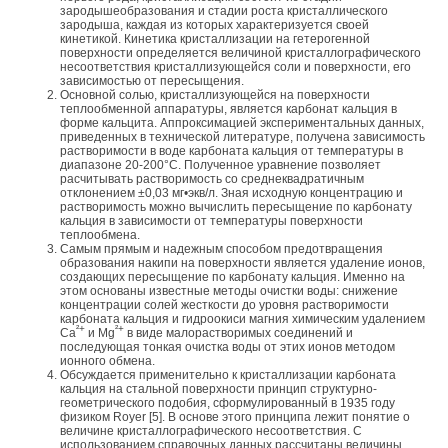
зародышеобразования и стадии роста кристаллического
зародыша, каждая из которых характеризуется своей
кинетикой. Кинетика кристаллизации на гетерогенной
поверхности определяется величиной кристаллографического
несоответствия кристаллизующейся соли и поверхности, его
зависимостью от пересыщения.
Основной солью, кристаллизующейся на поверхности
теплообменной аппаратуры, является карбонат кальция в
форме кальцита. Аппроксимацией экспериментальных данных,
приведенных в технической литературе, получена зависимость
растворимости в воде карбоната кальция от температуры в
диапазоне 20-200°С. Полученное уравнение позволяет
расчитывать растворимость со среднеквадратичным
отклонением ±0,03 мг•экв/л. Зная исходную концентрацию и
растворимость можно вычислить пересыщение по карбонату
кальция в зависимости от температуры поверхности
теплообмена.
Самым прямым и надежным способом предотвращения
образования накипи на поверхности является удаление ионов,
создающих пересыщение по карбонату кальция. Именно на
этом основаны известные методы очистки воды: снижение
концентрации солей жесткости до уровня растворимости
карбоната кальция и гидроокиси магния химическим удалением
²+
²+
Са
и Mg
в виде малорастворимых соединений и
последующая тонкая очистка воды от этих ионов методом
ионного обмена.
Обсуждается применительно к кристаллизации карбоната
кальция на стальной поверхности принцип структурно-
геометрического подобия, сформулированный в 1935 году
физиком Royer [5]. В основе этого принципа лежит понятие о
величине кристаллографического несоответствия. С
использованием справочных данных рассчитаны величины