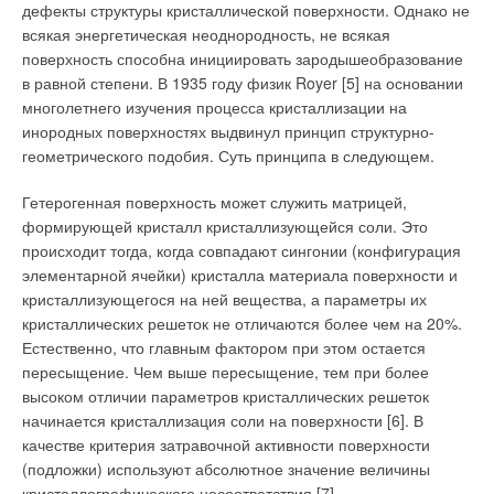
дефекты структуры кристаллической поверхности. Однако не
всякая энергетическая неоднородность, не всякая
поверхность способна инициировать зародышеобразование
в равной степени. В 1935 году физик Royer [5] на основании
многолетнего изучения процесса кристаллизации на
инородных поверхностях выдвинул принцип структурно-
геометрического подобия. Суть принципа в следующем.
Гетерогенная поверхность может служить матрицей,
формирующей кристалл кристаллизующейся соли. Это
происходит тогда, когда совпадают сингонии (конфигурация
элементарной ячейки) кристалла материала поверхности и
кристаллизующегося на ней вещества, а параметры их
кристаллических решеток не отличаются более чем на 20%.
Естественно, что главным фактором при этом остается
пересыщение. Чем выше пересыщение, тем при более
высоком отличии параметров кристаллических решеток
начинается кристаллизация соли на поверхности [6]. В
качестве критерия затравочной активности поверхности
(подложки) используют абсолютное значение величины
кристаллографического несоответствия [7]