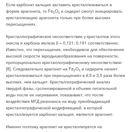
Если карбонат кальция заставить кристаллизоваться в
форме арагонита, то Fe
O
и сидерит смогут инициировать
2
3
кристаллизацию арагонита только при более высоких
пересыщениях.
Кристаллографическое несоответствие у кристаллов этого
окисла и карбона железа δ = 0,121; 0,191 соответственно.
Известно, что пересыщение, необходимое для обеспечения
высокой скорости зародышеобразования на поверхности,
пропорционально кристаллографическому несоответствию
[8]. Следовательно арагонит на Fe
O
и сидерите начнет
2
3
кристаллизоваться при пересыщениях в 4,5 и 3,5 раза более
высоких, чем кальцит. Кристаллографический анализ
твердой фазы, суспензированной в объеме питательной
воды после ее нагревания, показывает, что после
воздействия МГД резонанса на воду преобладающей
кристаллографической модификацией, в которой
кристаллизуется карбонат кальция, является арагонит.
Именно поэтому арагонит не кристаллизуется на