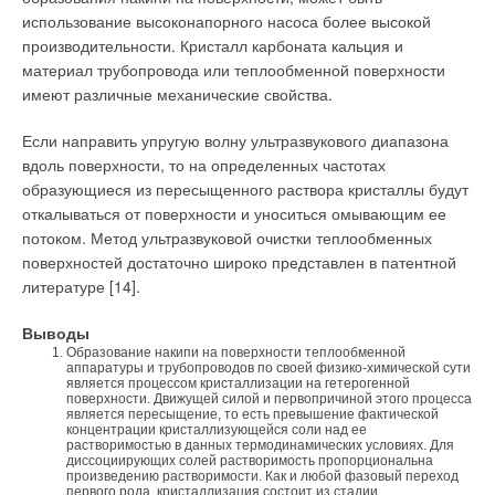
использование высоконапорного насоса более высокой
производительности. Кристалл карбоната кальция и
материал трубопровода или теплообменной поверхности
имеют различные механические свойства.
Если направить упругую волну ультразвукового диапазона
вдоль поверхности, то на определенных частотах
образующиеся из пересыщенного раствора кристаллы будут
откалываться от поверхности и уноситься омывающим ее
потоком. Метод ультразвуковой очистки теплообменных
поверхностей достаточно широко представлен в патентной
литературе [14].
Выводы
Образование накипи на поверхности теплообменной
аппаратуры и трубопроводов по своей физико-химической сути
является процессом кристаллизации на гетерогенной
поверхности. Движущей силой и первопричиной этого процесса
является пересыщение, то есть превышение фактической
концентрации кристаллизующейся соли над ее
растворимостью в данных термодинамических условиях. Для
диссоциирующих солей растворимость пропорциональна
произведению растворимости. Как и любой фазовый переход
первого рода, кристаллизация состоит из стадии