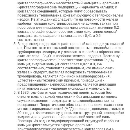
кристаллографических несоответствий кальцита и арагонита
(кристаллографические модификации карбоната кальция) и
кристаллов соединений, которые могут образовывать
поверхность теплообмена, контактирующую с теплоносителем
- водой. Из этих данных следует, что на поверхности железа
карбонат кальция кристаллизоваться не должен, так как при
пороговом для инициировании кристаллизации значении 0,2
кристаллографическое несоответствие кристаллов железа/
кальцита, железа/арагонита составляет 0,41 и 0,5
соответственно.
В воде всегда содержится растворенный кислород и углекислый
газ. При контакте со стальной поверхностью теплообмена или
трубопровода кислород и углекислота способны образовывать
окись железа - Fe
O
и карбонат железа - сидерит. Поскольку
2
3
кристаллографическое несоответствие кристаллов Fe
O
2
3
кальцит, сидерит/кальцит составляет 0,027 и 0,054
соответственно, становится очевидным, что именно окись
железа и сидерит, выстилая поверхность теплообмена и
трубопровода, являются причиной накипеобразования.
Естественным техническим приемом, приводящим к
предотвращению накипеобразования, является дегазация
питательной воды - удаление кислорода и углекислоты.
В 1936 году был открыт технический прием, который без
очистки воды от солей жесткости и без дегазации во многих
случаях позволяет предотвратить накипеобразование на
поверхности. Теоретическое обоснование явления, названного
магнитогидродинамический (МГД) резонанс, появилось только в
80-х годах. Физическая сущность его в структурной перестройке
жидкости, инициированной резонансной частотой силы
Лоренца. Из воды с модифицированной структурой карбонат
кальция кристаллизуется в форме арагонита.
Кристаллографическое несоответствие кристаллов Fe
O