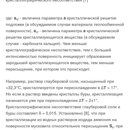
где:
a
- величина параметра
a
кристаллической решетки
sf
подложки (в обсуждаемом случае материала теплообменной
поверхности),
a
- величина параметра
a
кристаллической
cr
решетки кристаллизующегося вещества (в обсуждаемом
случае - карбоната кальция). Чем меньше
кристаллографическое несоответствие, тем с большей
интенсивностью поверхность инициирует образование
зародышей кристаллизующегося вещества, тем меньше
пересыщение, при котором это происходит.
Например, раствор глауберовой соли, насыщенный при
+32,3°С, кристаллизуется при переохлаждении в ∆
Т
= 17°.
Но если в раствор введены кристаллы буры, кристаллизация
начинается уже при переохлаждении ∆
Т
= 2±1°.
Кристаллографическое несоответствие глауберовой соли и
буры составляет δ = 0,015. Установлено [8], что при
кристаллизации из водных растворов иодида аммония на
поверхности мусковита относительное пересыщение
S
, при
s