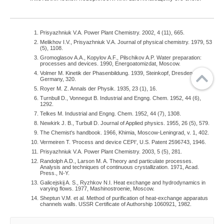
Prisyazhniuk V.A. Power Plant Chemistry. 2002, 4 (11), 665.
Melikhov I.V., Prisyazhniuk V.A. Journal of physical chemistry. 1979, 53
(5), 1108.
Gromoglasov A.A., Kopylov A.F., Pilschikov A.P. Water preparation:
processes and devices. 1990, Energoatomizdat, Moscow.
Volmer M. Kinetik der Phasenbildung. 1939, Steinkopf, Dresden,
Germany, 320.
Royer M. Z. Annals der Physik. 1935, 23 (1), 16.
Turnbull D., Vonnegut B. Industrial and Engng. Chem. 1952, 44 (6),
1292.
Telkes M. Industrial and Engng. Chem. 1952, 44 (7), 1308.
Newkirk J. B., Turbull D. Journal of Applied physics. 1955, 26 (5), 579.
The Chemist's handbook. 1966, Khimia, Moscow-Leningrad, v. 1, 402.
Vermeiren T. 'Process and device СЕРI', U.S. Patent 2596743, 1946.
Prisyazhniuk V.A. Power Plant Chemistry. 2003, 5 (5), 281.
Randolph A.D., Larson M. A. Theory and particulate processes.
Analysis and techniques of continuous crystallization. 1971, Acad.
Press., N-Y.
Galicejskij A. S., Ryzhkov N.I. Heat exchange and hydrodynamics in
varying flows. 1977, Mashinostroenie, Moscow.
Sheptun V.M. et al. Method of purification of heat-exchange apparatus
channels walls. USSR Certificate of Authorship 1060921, 1982.