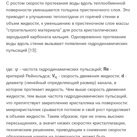
С ростом скорости протекания воды вдоль теплообменной
поверхности уменьшается толщина пристеночного слоя. Это
приводит к улучшению теплоотдачи от горячей стенки в
объем жидкости, к уменьшению в пристеночном слое массы
"строительного материала" для роста кристаллических
зародышей карбоната кальция. Одновременно протекание
воды вдоль стенки вызывает появление гидродинамических
пульсаций [13]:
где: φ - частота гидродинамических пульсаций;
Re
-
критерий Рейнольдса;
V
- скорость движения жидкости;
d
-
lq
диаметр (линейный определяющий размер) канала, в
котором протекает жидкость. Чем выше скорость движения
жидкости, тем выше частота гидродинамических пульсаций,
что препятствует закреплению кристаллика на поверхности:
микрокристаллик срывается потоком и свой рост продолжает
в объеме жидкости. Таким образом, при не очень высоких
пересыщениях, а значит низких скоростях кристаллизации,
техническим решением, приводящим к снижению скорости
образования накипи на поверхности, может быть