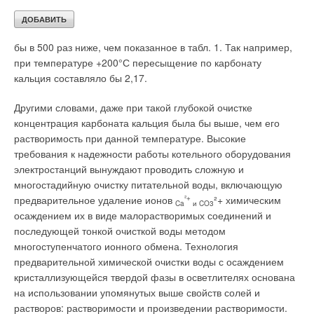
концентрации 10 мкг/л. Следовательно, при такой исходной
концентрации в питательной воде даже, если бы она была
представлена только ионами
²+
²+
пересыщение было
Ca
и CO3
,
бы в 500 раз ниже, чем показанное в табл. 1. Так например,
при температуре +200°С пересыщение по карбонату
кальция составляло бы 2,17.
Другими словами, даже при такой глубокой очистке
концентрация карбоната кальция была бы выше, чем его
растворимость при данной температуре. Высокие
требования к надежности работы котельного оборудования
электростанций вынуждают проводить сложную и
многостадийную очистку питательной воды, включающую
предварительное удаление ионов
²+
²+ химическим
Ca
и CO3
осаждением их в виде малорастворимых соединений и
последующей тонкой очисткой воды методом
многоступенчатого ионного обмена. Технология
предварительной химической очистки воды с осаждением
кристаллизующейся твердой фазы в осветлителях основана
на использовании упомянутых выше свойств солей и
растворов: растворимости и произведении растворимости.