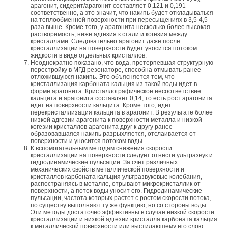
2
3
арагонит, сидерит/арагонит составляет 0,121 и 0,191
соответственно, а это значит, что накипь будет откладываться
на теплообменной поверхности при пересыщениях в 3,5-4,5
раза выше. Кроме того, у арагонита несколько более высокая
растворимость, ниже адгезия к стали и когезия между
кристаллами. Следовательно арагонит даже после
кристаллизации на поверхности будет уносится потоком
жидкости в виде отдельных кристаллов.
Неоднократно показано, что вода, претерпевшая структурную
перестройку в МГД резонаторе, способна отмывать ранее
отложившуюся накипь. Это объясняется тем, что
кристаллизация карбоната кальция из такой воды идет в
форме арагонита. Кристаллографическое несоответствие
кальцита и арагонита составляет 0,14, то есть рост арагонита
идет на поверхности кальцита. Кроме того, идет
перекристаллизация кальцита в арагонит. В результате более
низкой адгезии арагонита к поверхности металла и низкой
когезии кристаллов арагонита друг к другу ранее
образовавшаяся накипь разрыхляется, отслаивается от
поверхности и уносится потоком воды.
К вспомогательным методам снижения скорости
кристаллизации на поверхности следует отнести ультразвук и
гидродинамические пульсации. За счет различных
механических свойств металлической поверхности и
кристаллов карбоната кальция ультразвуковые колебания,
распостраняясь в металле, отрывают микрокристаллик от
поверхности, а поток воды уносит его. Гидродинамические
пульсации, частота которых растет с ростом скорости потока,
по существу выполняют ту же функцию, но со стороны воды.
Эти методы достаточно эффективны в случае низкой скорости
кристаллизации и низкой адгезии кристалла карбоната кальция
к металлической поверхности или выстилающему его слою.