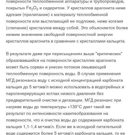
поверхности теплообменной аппаратуры и трубопроводов,
покрытых Fe
O
и сидеритом. У кристаллов арагонита ниже
2
3
адгезия (прилипание) к материалу теплообменной
поверхности или выстилающей ее подложке, ниже когезия
(слипание) кристаллов между собой. Это объясняется более
низким значением свободной поверхностной энергии
кристаллов арагонита в сравнении с кристаллами кальцита.
В результате даже при пересыщениях выше "критических"
образовавшийся на поверхности кристаллик арагонита
может быть сорван и унесен потоком омывающей
теплообменную поверхность воды. В случае применения
МГД резонанса воду с исходной концентрацией карбоната
кальция до 5 мг•экв/л можно использовать в водогрейных и
парогенерирующих котлах низкого давления без
предварительной очистки и дегазации. МГД резонанс при
нагреве воды до температуры +130°С дает такой же
результат по интенсивности накипеобразования на
поверхности, что и очистка воды до содержания карбоната
кальция 1,1-1,4 мг•экв/л. Если же в исходной питательной
воде содержится более 5 мг•экв/л карбоната кальция, то ее