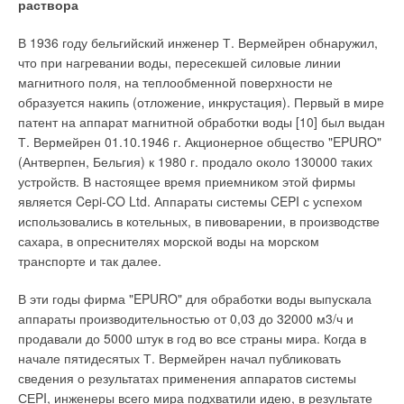
раствора
В 1936 году бельгийский инженер Т. Вермейрен обнаружил,
что при нагревании воды, пересекшей силовые линии
магнитного поля, на теплообменной поверхности не
образуется накипь (отложение, инкрустация). Первый в мире
патент на аппарат магнитной обработки воды [10] был выдан
Т. Вермейрен 01.10.1946 г. Акционерное общество "EPURO"
(Антверпен, Бельгия) к 1980 г. продало около 130000 таких
устройств. В настоящее время приемником этой фирмы
является Cepi-CO Ltd. Аппараты системы CEPI с успехом
использовались в котельных, в пивоварении, в производстве
сахара, в опреснителях морской воды на морском
транспорте и так далее.
В эти годы фирма "EPURO" для обработки воды выпускала
аппараты производительностью от 0,03 до 32000 м3/ч и
продавали до 5000 штук в год во все страны мира. Когда в
начале пятидесятых Т. Вермейрен начал публиковать
сведения о результатах применения аппаратов системы
СЕPI, инженеры всего мира подхватили идею, в результате