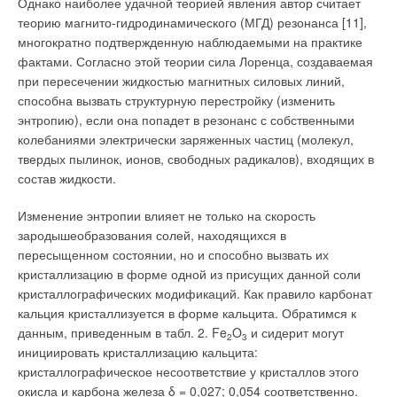
Однако наиболее удачной теорией явления автор считает
теорию магнито-гидродинамического (МГД) резонанса [11],
многократно подтвержденную наблюдаемыми на практике
фактами. Согласно этой теории сила Лоренца, создаваемая
при пересечении жидкостью магнитных силовых линий,
способна вызвать структурную перестройку (изменить
энтропию), если она попадет в резонанс с собственными
колебаниями электрически заряженных частиц (молекул,
твердых пылинок, ионов, свободных радикалов), входящих в
состав жидкости.
Изменение энтропии влияет не только на скорость
зародышеобразования солей, находящихся в
пересыщенном состоянии, но и способно вызвать их
кристаллизацию в форме одной из присущих данной соли
кристаллографических модификаций. Как правило карбонат
кальция кристаллизуется в форме кальцита. Обратимся к
данным, приведенным в табл. 2. Fe
O
и сидерит могут
2
3
инициировать кристаллизацию кальцита:
кристаллографическое несоответствие у кристаллов этого
окисла и карбона железа δ = 0,027; 0,054 соответственно.