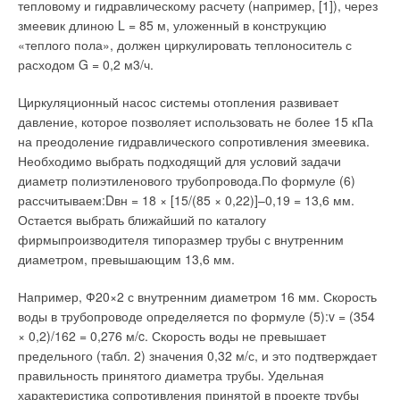
тепловому и гидравлическому расчету (например, [1]), через
Уведомления отключены
Не менее важен для эксплуатации поквартирный учет тепла.
змеевик длиною L = 85 м, уложенный в конструкцию
В России подобные решения только начинают применяться.
Комментарии
«теплого пола», должен циркулировать теплоноситель с
Главным образом — в современных зданиях, где
расходом G = 0,2 м3/ч.
горизонтальная разводка отопления предусмотрена
В этой теме еще нет комментариев
проектом. Основным преимуществом такого подхода к
Циркуляционный насос системы отопления развивает
организации системы теплоснабжения является
давление, которое позволяет использовать не более 15 кПа
возможность для каждого собственника по своему
Добавить комментарий
на преодоление гидравлического сопротивления змеевика.
усмотрению конфигурировать внутренние коммуникации
Необходимо выбрать подходящий для условий задачи
(например, количество, тип и расположение радиаторов,
Ваше имя *
диаметр полиэтиленового трубопровода.По формуле (6)
водяной подогрев полов и пр.).
рассчитываем:Dвн = 18 × [15/(85 × 0,22)]–0,19 = 13,6 мм.
Остается выбрать ближайший по каталогу
Поквартирный учет тепла (или холода) позволяет решить и
Ваш E-mail *
фирмыпроизводителя типоразмер трубы с внутренним
ряд проблем эксплуатации здания. «Индивидуальные
диаметром, превышающим 13,6 мм.
приборы позволяют нам в режиме реального времени
контролировать работоспособность системы комфортного
Например, Ф20×2 с внутренним диаметром 16 мм. Скорость
Текст комментария
климата, проводить ее диагностику вплоть до конечных
воды в трубопроводе определяется по формуле (5):v = (354
потребителей, — говорит Александр Петроченков,
× 0,2)/162 = 0,276 м/c. Скорость воды не превышает
специалист управляющей компании “Управление
предельного (табл. 2) значения 0,32 м/с, и это подтверждает
комфортом” холдинга RBI, обслуживающего жилой комплекс
правильность принятого диаметра трубы. Удельная
“Новая звезда” в Санкт-Петербурге (Песочная набережная,
характеристика сопротивления принятой в проекте трубы