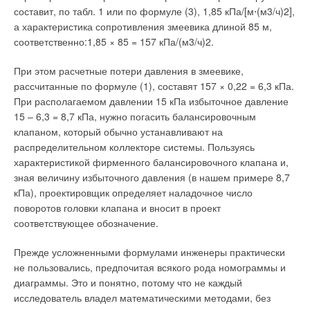
д. 12). — Также возможно своевременно предотвращать
составит, по табл. 1 или по формуле (3), 1,85 кПа/[м⋅(м3/ч)2],
аварии и дистанционно выявлять различные неполадки
а характеристика сопротивления змеевика длиной 85 м,
внутри квартир, что выгодно и жильцам, и управляющей
соответственно:1,85 × 85 = 157 кПа/(м3/ч)2.
компании. Поэтому эта возможность была учтена при выборе
оборудования. Установленные у собственников квартир и на
При этом расчетные потери давления в змеевике,
всех отходящих от теплопункта магистралях ультразвуковые
рассчитанные по формуле (1), составят 157 × 0,22 = 6,3 кПа.
приборы учета
Kamstrup
Multical 401 предполагают
При располагаемом давлении 15 кПа избыточное давление
объединение в единую систему диспетчеризации для
15 – 6,3 = 8,7 кПа, нужно погасить балансировочным
централизованного сбора данных на компьютер
клапаном, который обычно устанавливают на
диспетчера».
распределительном коллекторе системы. Пользуясь
характеристикой фирменного балансировочного клапана и,
По словам специалиста, основываясь на показаниях
зная величину избыточного давления (в нашем примере 8,7
теплосчетчиков, эксплуатирующая организация может
кПа), проектировщик определяет наладочное число
давать собственникам рекомендации по оптимизации и
поворотов головки клапана и вносит в проект
обслуживанию внутриквартирных коммуникаций. «Иногда мы
соответствующее обозначение.
советуем установить дополнительный насос, переложить
трубы, удалить из системы воздух и прочее, — поясняет
Прежде усложненными формулами инженеры практически
Александр Петроченков. — Облегчает это и процедуру
не пользовались, предпочитая всякого рода номограммы и
выписки счетов за теплоснабжение.
диаграммы. Это и понятно, потому что не каждый
исследователь владел математическими методами, без
Кроме того, на основании собранных данных мы