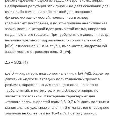
рекомендованный одной из ведущих европейских фирм.
обеспечить высокую точность измерений на малых расходах.
оператора RMZ 792;
Безупречная репутация этой фирмы не дает оснований для
И конечно же — узел коммерческого учета на общем ИТП на
управление и контроль при помощи веб-сервера при
каких-либо сомнений в абсолютной достоверности
вводе в здание. Все приборы учета расположены в местах
коммуникации через центральный коммуникационный
физических зависимостей, положенных в основу
общего пользования, поэтому специалисты
модуль OZW 772;
графических построений, и по этой причине аналитическая
эксплуатирующей организации имеют к ним свободный
максимальная энергоэффективность благодаря обмену
соответствующей информацией (например, запросы на
зависимость, о которой идет речь в этой статье, опирается
доступ. Таким образом, в любой момент мы можем получить
нагрев/охлаждение) с контроллерами Synco 700.
на данные этого графика. При турбулентном движении воды
полную картину теплопотребления и всегда точно знаем,
величина удельного гидравлического сопротивления Δp
какое количество тепла расходуется на те или иные нужды».
При интеграции через LTE-режим достаточно задать
[кПа], отнесенная к 1 п.м. трубы, выражается квадратичной
физические адреса термостатов и зоны. Предусмотрена
Теплосчетчик для оптимизации энергопотребления
зависимостью от расхода воды G [т/ч]:
интеграция термостатов RDG, RDF/RDU в систему Desigo.
Интеграция в систему Desigo осуществляется при помощи
Внедрение любого технического решения требует
Δp = SG2, (1)
индивидуальной адресации и ETS не требуется. Все
экономического обоснования. Если дом новый, то совсем
программирование осуществляется исключительно при
где S — характеристика сопротивления, кПа/(т/ч)2. Характер
несложно включить в проект необходимое число узлов учета:
помощи Desigo XWP. Однако, при желании можно
движения жидкости в гладких полиэтиленовых трубах в
их стоимость «растворится» в цене квартир. Но можно ли
осуществлять интеграцию через ETS, через групповую
режимах, характерных для греющего пола, не вполне
убедить жильцов раскошелиться на дополнительное
адресацию.
турбулентный, и потому величина S, строго говоря, не
оборудование? Окупятся ли их затраты? И что это даст
является постоянной. В интервале характерных для
управляющей компании? Интересен в этом отношении опыт
Предусмотрена также интеграция термостатов RDF/RDU в
«теплого пола» скоростей воды 0,3–0,7 м/с максимальные и
украинских коллег.
систему с устройствами сторонних производителей.
минимальные удельные значения S отличаются от среднего
Интеграция комнатных термостатов в систему с
«Мы принимаем на обслуживание здания, построенные в
значения не более чем на 10–12 %. Поэтому можно с