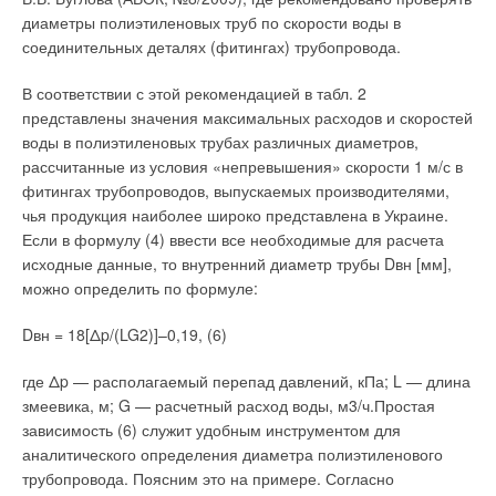
Автоматическое управление скоростями вентилятора.
отопления, с тем, чтобы дополнительно оптимизировать ее.
диаметры полиэтиленовых труб по скорости воды в
Функция отсутствия. Аналоговые выходы на приводы
Следующим шагом должно стать подключение к системе
соединительных деталях (фитингах) трубопровода.
клапанов.
квартирных теплосчетчиков.
В соответствии с этой рекомендацией в табл. 2
«Мы специально выбрали приборы Kamstrup. Они надежны,
представлены значения максимальных расходов и скоростей
Читайте по теме:
долговечны, защищены от несанкционированного доступа и
воды в полиэтиленовых трубах различных диаметров,
обеспечивают точный учет потребленного тепла даже на
→
рассчитанные из условия «непревышения» скорости 1 м/с в
10 крупнейших моделей ВЭУ 2017 года
небольших расходах. К тому же, их можно очень легко и
ЖУРНАЛ СОК ДЕКАБРЬ 2017
фитингах трубопроводов, выпускаемых производителями,
достаточно недорого объединить в сеть, — говорит
→
Автоматизация офисных помещений с учётом
чья продукция наиболее широко представлена в Украине.
изменяющегося назначения площадей
Александр Иваненко. — Это удобно не только нам, но и
ЖУРНАЛ СОК НОЯБРЬ 2017
Если в формулу (4) ввести все необходимые для расчета
жильцам. Например, чтобы получить счет за коммунальные
→
Промышленные котлы в инновационном тепличном
исходные данные, то внутренний диаметр трубы Dвн [мм],
услуги, достаточно будет спуститься к консьержу и попросить
хозяйстве
можно определить по формуле:
ЖУРНАЛ СОК ИЮЛЬ 2017
его распечатать квитанцию. Причем оплатить ее можно
→
Термически активированные системы зданий
будет тут же, воспользовавшись платежным терминалом.
ЖУРНАЛ СОК ИЮНЬ 2017
Dвн = 18[Δp/(LG2)]–0,19, (6)
→
Подобный опыт у нас уже есть, и собственникам такая
Изменение парадигмы проектирования
ЖУРНАЛ СОК ОКТЯБРЬ 2016
организация работы по душе. Помню, один из наших
где Δp — располагаемый перепад давлений, кПа; L — длина
жильцов даже ухитрялся проделывать все перечисленные
змеевика, м; G — расчетный расход воды, м3/ч.Простая
операции с чашкой кофе в руке».
зависимость (6) служит удобным инструментом для
аналитического определения диаметра полиэтиленового
Поквартирный учет – разумная необходимость
трубопровода. Поясним это на примере. Согласно