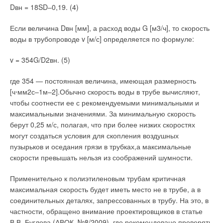
Dвн = 18SD–0,19. (4)
Задаваемые уставки с минимальным/максимальным
детальную картину расхода тепла, — говорит специалист. —
ограничением для нагрева и охлаждения. Автоматическое
Мы должны видеть, на каких участках и в каких контурах
Если величина Dвн [мм], а расход воды G [м3/ч], то скорость
управление скоростями вентилятора. Кнопка блокировки.
теряется больше всего тепла, до какой температуры
воды в трубопроводе v [м/с] определяется по формуле:
Аналоговые выходы для приводов клапанов.
целесообразно греть теплоноситель, где можно сэкономить,
какой экономический эффект дает применение
v = 354G/D2вн. (5)
Датчик температуры пола для ограничения. Передача
альтернативных решений.
расписаний по шине KNX для экономии электроэнергии при
где 354 — постоянная величина, имеющая размерность
отсутствии людей в помещении. Обмен запросами на
В противном случае может получиться, что пытаясь
[ч⋅мм2с–1м–2].Обычно скорость воды в трубе вычисляют,
нагрев/охлаждение с контроллерами Synco 700.
сэкономить в одном направлении энергопотребления мы
чтобы соотнести ее с рекомендуемыми минимальными и
Централизованный выбор режима работы и уставки.
можем получить перерасход в другом. Поэтому в проект
максимальными значениями. За минимальную скорость
Расписания, передающиеся по KNX и соответствующие
сразу включается необходимое число дополнительных
берут 0,25 м/с, полагая, что при более низких скоростях
периодам присутствия людей в помещениях — для
теплосчетчиков». Для целей эффективного мониторинга в
могут создаться условия для скопления воздушных
оптимального расхода электроэнергии. Обмен информацией
доме в Киеве (Харьковское шоссе, д. 152, корп. 2) под
пузырьков и оседания грязи в трубках,а максимальные
с контроллерами Synco 700 о требованиях нагрева/
управлением «Витрикс-Комфорт» была организована
скорости превышать нельзя из соображений шумности.
охлаждения для оптимальной энергоэффективности.
система диспетчеризации, позволяющая связать всю
автоматику в единую сеть сбора данных.
Применительно к полиэтиленовым трубам критичная
Централизованное задание режима работы и уставки всем
максимальная скорость будет иметь место не в трубе, а в
устройствам в сети. Режимы работы: комфорт; экономия;
Первый ее этап — подключение к сети тепловых пунктов и
соединительных деталях, запрессованных в трубу. На это, в
расписание по шине KNX; защита. Задаваемая уставка с
насосного оборудования уже завершен, и сегодня можно
частности, обращено внимание проектировщиков в статье
ограничениями для нагрева/охлаждения. Блокировка кнопок.
проводить анализ эффективности работы домовой системы
В.В. Буглова (АВОК, №8/2009), где рекомендовано проверять