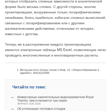
которых отобразить сложные зависимости в аналитической
периодически готовим отчеты для правления ТСЖ,
форме было весьма сложно. С другой стороны, многие
рекомендации по оптимизации теплопотребления».Как
проектировщики, вооруженные только логарифмическими
показала практика, эти рекомендации выливаются в весьма
линейками, боясь ошибиться, избегали сложных вычислений,
существенную экономию, что выгодно и жильцам, и
связанных с логарифмированием или с другими
управляющей компании. «В качестве эксперимента мы
математическими действиями, отличными от четырех,
предложили жильцам обслуживаемого дома установить
известных с детства.
квартирные теплосчетчики, — рассказывает Александр
Иваненко (“Витрикс-Комфорт”). — В этом сезоне из 176
Теперь же в распоряжении каждого проектировщика
квартир попробовать согласились сорок. Сперва результат
имеются электронные таблицы MS Excel, позволяющие легко
оказался обратным ожидаемому: потребление некоторых
проводить многочисленные и многовариантные расчеты.
квартир доходило до 4 Гкал в месяц. А виной всему —
непродуманное отношение к использованию тепла.
Пришлось проводить для собственников обучение,
Метод расчета теплых полов // Инф. сб. «Энергосбережение в
зданиях», №5(42)/2008.
например, объяснять, что вместо того, чтобы лишний раз
открыть форточку, достаточно просто прикрыть
терморегулятор на батарее. А на ночь ее (к примеру, на
Читайте по теме:
кухне) можно и вовсе отключить. В результате здравый
смысл восторжествовал: по итогам отопительного сезона
→
Инверторные накопительные водонагреватели Royal
Thermo: чем отличаются три серии
экономия в целом по дому составила около 15 процентов, и
ЖУРНАЛ СОК 2026
это результат оснащения индивидуальными
→
Об утилизации тепловых отходов