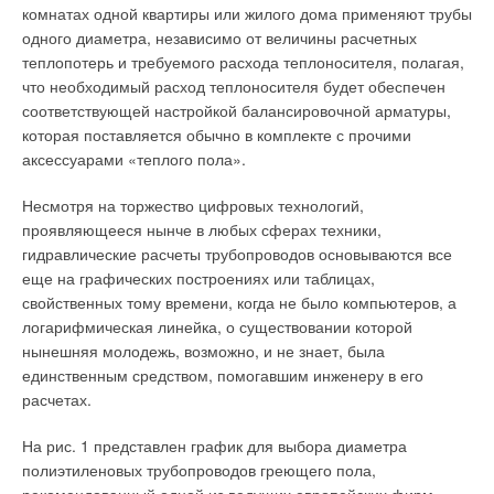
Единственный выход — в заблаговременном, еще на стадии
комнатах одной квартиры или жилого дома применяют трубы
комфортные условия в помещениях и повышают
проектирования дома, решении вопросов эксплуатации.
одного диаметра, независимо от величины расчетных
энергоэффективность системы автоматики. Временные
Именно так поступили специалисты компании «Ремикс»,
теплопотерь и требуемого расхода теплоносителя, полагая,
программы гарантируют оптимальный расход энергии (табл.
осуществлявшей строительство 138квартирного жилого
что необходимый расход теплоносителя будет обеспечен
1).
комплекса премиум-класса «Клубный» в подмосковном
соответствующей настройкой балансировочной арматуры,
Видном.
которая поставляется обычно в комплекте с прочими
Комнатные термостаты RDG — это современное элегантное
аксессуарами «теплого пола».
компактное решение. Благодаря большому дисплею и
«Мы занимаемся не только застройкой, но и последующей
удобным управляющим элементам работать с этими
эксплуатацией зданий, поэтому должны думать на шаг
Несмотря на торжество цифровых технологий,
устройствами просто и комфортно. Термостаты гибко
вперед, — рассказывает Денис Прапорщиков, инженер
проявляющееся нынче в любых сферах техники,
конфигурируются и охватывают значительное количество
монтажной службы компании, руководивший работами по
гидравлические расчеты трубопроводов основываются все
приложений. RDG 100KN — термостаты для фанкойлов или
установке теплосчетчиков в жилом комплексе. — В доме
еще на графических построениях или таблицах,
универсальных приложений, а RDG 400KN — термостаты
несколько отопительных контуров, в том числе отдельный —
свойственных тому времени, когда не было компьютеров, а
для систем VAV (будут доступны с ноября
на первый этаж, занятый под офисы. Каждый из контуров
логарифмическая линейка, о существовании которой
2010).Предусмотрена интеграция термостатов RDG,
имеет собственный узел управления, оснащенный
нынешняя молодежь, возможно, и не знает, была
RDF/RDU в систему Synco. Если комнатные термостаты
ультразвуковым теплосчетчиком Multical 601. Кроме того,
единственным средством, помогавшим инженеру в его
интегрированы в систему контроллеров Synco, то становятся
приборы учета установлены в контурах системы вентиляции,
расчетах.
доступными такие возможности как:
отопления подземной парковки и трехэтажной пристройки —
На рис. 1 представлен график для выбора диаметра
офиса управляющей компании. Поквартирный учет также
централизованное управление расписанием и уставками
при помощи RMB 795;
полиэтиленовых трубопроводов греющего пола,
реализован на базе ультразвуковых приборов, что позволяет
управление и контроль при помощи сетевой панели