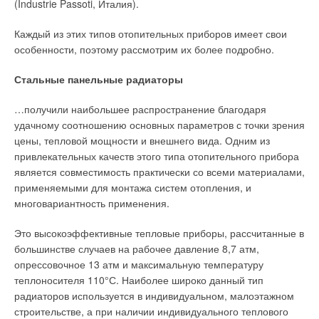
кольцами (американская
(Industrie Passoti, Италия).
самоочистки фильтрующих элементов получили широкое
компания Teledyne Laars)
распространение во всех областях промышленности
Каждый из этих типов отопительных приборов имеет свои
благодаря низким эксплуатационным затратам и
особенности, поэтому рассмотрим их более подробно.
возможности построения фильтра с большой
производительностью при минимальной потере давления.
Стальные панельные радиаторы
Рис. 9. Схема с
Кассетные фильтры обладают высокой степенью очистки
гидравлическим
загрязненного воздуха от сухих частиц различных видов
…получили наибольшее распространение благодаря
распределителем
пыли и дыма размером от 200 до 0,05 микрон и менее.
удачному соотношению основных параметров с точки зрения
открытого типа
Эффективность очистки фильтра достигает 99,9% по всему
цены, тепловой мощности и внешнего вида. Одним из
указанному диапазону размеров частиц. Срок службы кассет
привлекательных качеств этого типа отопительного прибора
в среднем — 5 лет.
является совместимость практически со всеми материалами,
применяемыми для монтажа систем отопления, и
Пылеуловители
многовариантность применения.
Размеры для расчета по
изготовлению
Пылеулавливающие агрегаты (сухие циклоны) с
Это высокоэффективные тепловые приборы, рассчитанные в
гидравлического
механическим способом фильтрации воздуха применяются
большинстве случаев на рабочее давление 8,7 атм,
распределителя (г.
для очистки загрязненного воздуха от средне-
опрессовочное 13 атм и максимальную температуру
Мытищи)
крупнодисперсных частиц различных видов сухой пыли. По
теплоносителя 110°С. Наиболее широко данный тип
эффективности действия предлагаемые агрегаты относятся
радиаторов используется в индивидуальном, малоэтажном
Всем известна традиционная классическая гидравлическая
к воздушным фильтрам 3 класса, которые улавливают
строительстве, а при наличии индивидуального теплового
схема водогрейной котельной (далее классическая схема),