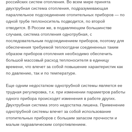
российских систем отопления. Во всем мире принята
Промышленные фильтры и пылеуловители
двухтрубная система отопления, подразумевающая
Рис. 3. Трех- или
параллельное подсоединение отопительных приборов — по
четырехходовые
Электростатические фильтры
одной трубе теплоноситель подводится, по второй
смесители —
отводится. В России же, в подавляющем большинстве
оригинальное решение
Электростатические фильтры эффективно применяются для
случаев, система отопления однотрубная, с
очистки воздуха от частиц различных видов дыма, масляного
последовательным подсоединением приборов, поэтому для
тумана и мелкодисперсной пыли размером от 200 до 0,01
обеспечения требуемой теплоотдачи соединенных таким
Рис. 4. Схема с
микрона. При этом эффективность очистки фильтра
образом приборов отопления необходимо обеспечить
гидравлической
достигает 94%. Все кассеты фильтра регенерируются.
большой массовый расход теплоносителя в единицу
«стрелкой»
Электростатические фильтры получили самое широкое
времени, что влечет за собой повышение характеристик как
распространение и применяются в различных областях
по давлению, так и по температуре.
благодаря высокой степени улавливания наиболее опасных
частиц размером от 1 до 0,01 микрона (сварочные аэрозоли
Еще одним недостатком однотрубной системы является ее
и паяльные дымы) и менее.
трудная регулировка, т.к. при изменении параметров работы
Рис. 5. Расчеты по
одного прибора происходят изменения в работе других.
изготовлению
При этом такие возбудители тяжелых болезней, как микробы,
Двухтрубная система этого недостатка лишена. Применение
гидравлического
вирусы, бактерии, болезнетворные грибки и т.п. вредители
однотрубной системы влечет за собой использование
распределителя (г.
размером от 50 до 0,5 микрон просто погибают в
отопительных приборов с большим запасом прочности и
Самара)
электростатическом поле фильтра. Поэтому
малым гидравлическим сопротивлением.
электростатические фильтры выгодно отличаются от