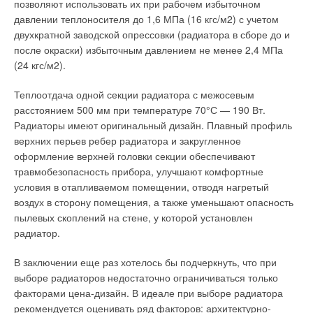
позволяют использовать их при рабочем избыточном
эта схема коренным образом отличается от предыдущих
давлении теплоносителя до 1,6 МПа (16 кгс/м2) с учетом
схем, однако это совсем не так.
двухкратной заводской опрессовки (радиатора в сборе до и
после окраски) избыточным давлением не менее 2,4 МПа
Обратите внимание на короткозамкнутые участки А и В,
(24 кгс/м2).
расстояние между врезками труб равно 200 мм, а это и есть
миниатюрные гидравлические распределители (которые мы
Теплоотдача одной секции радиатора с межосевым
рассмотрели выше), только соединены все они
расстоянием 500 мм при температуре 70°С — 190 Вт.
последовательно.
Радиаторы имеют оригинальный дизайн. Плавный профиль
верхних перьев ребер радиатора и закругленное
Если соединить все точки А и В, то мы получим
оформление верхней головки секции обеспечивают
гидравлическую схему, показанную на рис. 4 и лишенную
травмобезопасность прибора, улучшают комфортные
недостатков находящихся в схеме на рис. 8. Недостатки эти
условия в отапливаемом помещении, отводя нагретый
видны невооруженным взглядом, температура
воздух в сторону помещения, а также уменьшают опасность
теплоносителя после каждой нагрузки понижается в
пылевых скоплений на стене, у которой установлен
зависимости от характера нагрузки. Еще одна часто
радиатор.
применяемая гидравлическая схема для приготовления
ледяной воды (1–4°С) показана на рис. 9.
В заключении еще раз хотелось бы подчеркнуть, что при
выборе радиаторов недостаточно ограничиваться только
Опять видно, что это не что иное, как наш гидравлический
факторами цена-дизайн. В идеале при выборе радиатора
распределитель, только открытого типа и расположен он
рекомендуется оценивать ряд факторов: архитектурно-