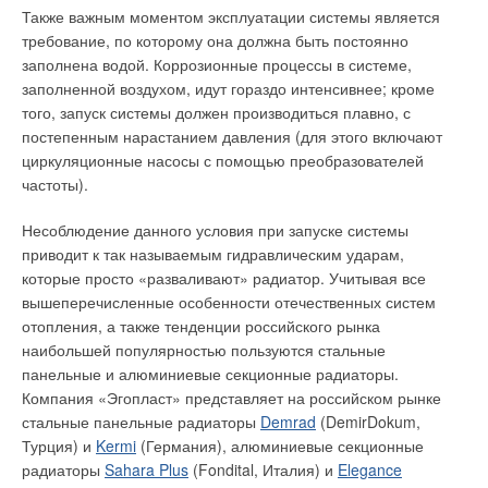
механических, фильтрующие элементы которых
Также важным моментом эксплуатации системы является
накапливают в себе вредоносные частицы и при плохом
требование, по которому она должна быть постоянно
уходе за фильтром могут сами стать источником
заполнена водой. Коррозионные процессы в системе,
Рис. 6. Расчеты по
загрязнения.
заполненной воздухом, идут гораздо интенсивнее; кроме
изготовлению
того, запуск системы должен производиться плавно, с
гидравлического
Механические воздушные фильтры
постепенным нарастанием давления (для этого включают
распределителя (г.
циркуляционные насосы с помощью преобразователей
Мытищи)
Воздушные фильтры с механическим способом фильтрации
частоты).
воздуха применяются для очистки загрязненного воздуха от
крупных частиц различных видов пыли, масляного тумана,
Рис. 7. Схема De Dietrich
Несоблюдение данного условия при запуске системы
сварочного дыма, выделяющегося при сварке оцинкованной
приводит к так называемым гидравлическим ударам,
стали, алюминия, нержавеющей и гальванизированной
которые просто «разваливают» радиатор. Учитывая все
стали, дыма, выделяющегося при пайке и точечной сварке.
вышеперечисленные особенности отечественных систем
Механические фильтры обладают высокой степенью очистки
отопления, а также тенденции российского рынка
воздуха от твердых частиц размером от 0,1 микрона (очистка
наибольшей популярностью пользуются стальные
64%). Твердые частицы размером более 2,0 микрон
Рис. 8. Многокотловые
панельные и алюминиевые секционные радиаторы.
улавливаются механическими фильтрами на 100%.
отопительные системы
Компания «Эгопласт» представляет на российском рынке
с первичными и
стальные панельные радиаторы
Demrad
(DemirDokum,
Кассетные фильтры
вторичными
Турция) и
Kermi
(Германия), алюминиевые секционные
циркуляционными
радиаторы
Sahara Plus
(Fondital, Италия) и
Elegance
Самоочищающиеся воздушные фильтры с системой