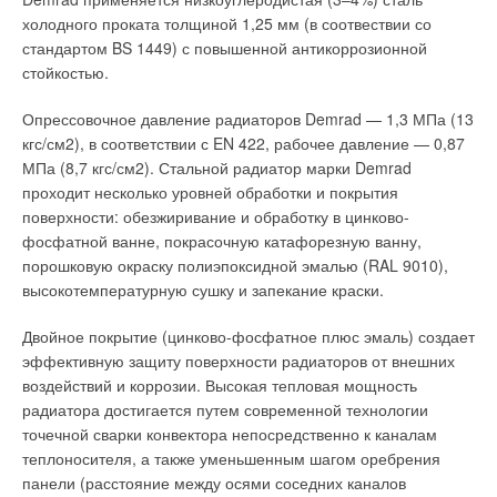
экономически выгодным. Обычно производственные
постоянной рабочей температуре и при этом иметь
холодного проката толщиной 1,25 мм (в соотвествии со
помещения оборудуются общеобменной приточно-вытяжной
переменную нагрузку.
стандартом BS 1449) с повышенной антикоррозионной
системой.
стойкостью.
При такой работе двигателя можно получить максимальный
Ее эффективность при удалении выхлопных газов,
КПД работы, но об этом после. В теплотехнике нагрузки
Опрессовочное давление радиаторов Demrad — 1,3 МПа (13
концентрирующихся в нижних уровнях помещения, а также
практически всегда имеют переменный характер работы, как
кгс/см2), в соответствии с EN 422, рабочее давление — 0,87
прочих токсичных продуктов от локальных источников, очень
по температуре теплоносителя, так и по протоку
МПа (8,7 кгс/см2). Стальной радиатор марки Demrad
низка. Принцип ее работы, основанный на разбавлении
теплоносителя, но нам надо, чтобы это никак не влияло на
проходит несколько уровней обработки и покрытия
загрязненного воздуха притоком чистого воздуха снаружи,
температуру теплоносителя в котле и на проток
поверхности: обезжиривание и обработку в цинково-
подразумевает, во-первых, большую производительность, а
теплоносителя через котел.
фосфатной ванне, покрасочную катафорезную ванну,
значит и энергопотребление. Во-вторых, в холодное время
порошковую окраску полиэпоксидной эмалью (RAL 9010),
года приточная вентиляция создает дополнительную
То что насосы стоят в обратной линии (см. рис. 1) связано
высокотемпературную сушку и запекание краски.
нагрузку на систему отопления, и немалую.
только с тем, что отечественные насосы серии К (раньше
широко применялись) по паспорту могут перекачивать
Двойное покрытие (цинково-фосфатное плюс эмаль) создает
В отличие от общеобменной вентиляции, система локальной
теплоноситель с температурой до 70°С.
эффективную защиту поверхности радиаторов от внешних
вытяжки позволяет удалить до 100% вредных веществ
воздействий и коррозии. Высокая тепловая мощность
непосредственно в месте их выделения, особенно в зоне
Где стоят насосы — в обратной или подающей линии —
радиатора достигается путем современной технологии
дыхания рабочего. Поскольку она перерабатывает меньший
зависит от проектных решений и удобства монтажа, главное
точечной сварки конвектора непосредственно к каналам
объем воздуха, в системе используется компактное
чтобы насосы по паспорту выдерживали температуру
теплоносителя, а также уменьшенным шагом оребрения
оборудование меньшей мощности, что, помимо прочего,
теплоносителя, было обеспечено подпорное давление, и
панели (расстояние между осями соседних каналов