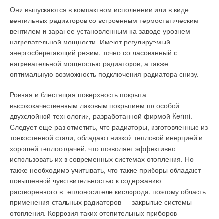
Многие производители насосов, такие как
Grundfos
,
Wilo
и
применении и успешно применяются в цехах, где рабочее
Они выпускаются в компактном исполнении или в виде
др., особенно на маломощные насосы, рекомендуют
место может быть организовано в любой точке, где есть
вентильных радиаторов со встроенным термостатическим
использовать поочередную работу насосов или при долгом
электроподключение.
вентилем и заранее установленным на заводе уровнем
отключении насоса кратковременно включать его на 1–2
нагревательной мощности. Имеют регулируемый
минуты.
Безопасные условия труда являются весомой частью
энергосберегающий режим, точно согласованный с
традиционного управления производством и качеством.
нагревательной мощностью радиаторов, а также
Для устранения основных недостатков классической схемы
Обеспечение надлежащих условий труда означает
оптимальную возможность подключения радиатора снизу.
стали вносить изменения и вводить дополнительные
инвестирование средств в человеческие ресурсы и
элементы: насосы, трех- или четырехходовые смесители,
квалификацию работников компании, в качество и
Ровная и блестящая поверхность покрыта
гидравлические «стрелки». Рассмотрим их подробно.
производительность, а не просто дополнительные затраты.
высококачественным лаковым покрытием по особой
двухслойной технологии, разработанной фирмой Kermi.
1.
Дополнительные насосы. Для повышения температуры
Наоборот, неадекватная производственная среда стоит
Следует еще раз отметить, что радиаторы, изготовленные из
обратного теплоносителя перед котлом устанавливаются
денег — и компании, и обществу в виде увеличения
тонкостенной стали, обладают низкой тепловой инерцией и
дополнительные насосы на каждый котел, как показано на
расходов на доплату за вредность и предоставление
хорошей теплоотдачей, что позволяет эффективно
рис. 2. Производительность насоса К3 примерно на 30%
дополнительного отпуска трудящимся, занятым на вредных
использовать их в современных системах отопления. Но
меньше производительности насоса К2. При помощи
работах, на средства индивидуальной защиты, на
также необходимо учитывать, что такие приборы обладают
элементов автоматики насос К3 поддерживает необходимую
компенсации жертвам несчастных случаев и
повышенной чувствительностью к содержанию
минимальную температуру теплоносителя на входе котла.
профессиональных заболеваний, за дни, потерянные для
растворенного в теплоносителе кислорода, поэтому область
Общекотловая автоматика в этой схеме (рис. 2) позволяет:
производства и качества. Кроме того, вредные и опасные
применения стальных радиаторов — закрытые системы
условия труда снижают производительность.
o поддерживать определенную минимальную
отопления. Коррозия таких отопительных приборов