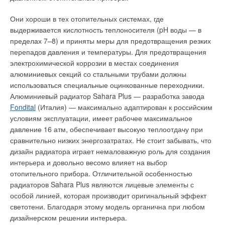
Уведомления отключены
как переменный, так и постоянный, это зависит от
Они хороши в тех отопительных системах, где
технического задания на проектирование. Для нормальной
Комментарии
выдерживается кислотность теплоносителя (pH воды — в
работы этой гидравлической схемы большое внимание
пределах 7–8) и приняты меры для предотвращения резких
следует уделить котловой и общекотловой автоматике.
В этой теме еще нет комментариев
перепадов давления и температуры. Для предотвращения
электрохимической коррозии в местах соединения
Данную автоматику следует назвать интеллектуальной,
алюминиевых секций со стальными трубами должны
поскольку она должна отслеживать инерционный нагрев и
Добавить комментарий
использоваться специальные оцинкованные переходники.
остывание котла на разных режимах нагрузок, в противном
Алюминиевый радиатор Sahara Plus — разработка завода
случае котлы часто будут перегреваться и при помощи
Ваше имя *
Fondital
(Италия) — максимально адаптирован к российским
предохранительного температурного термостата будут
условиям эксплуатации, имеет рабочее максимальное
входить в аварию.
давление 16 атм, обеспечивает высокую теплоотдачу при
Ваш E-mail *
Как правило, схему на рис. 3 рекомендуют производители
сравнительно низких энергозатратах. Не стоит забывать, что
котлов и котловой автоматики, такие как
Buderus
,
Viessmann
,
дизайн радиатора играет немаловажную роль для создания
De Dietrich
и др. Общекотловая автоматика в этой схеме
интерьера и довольно весомо влияет на выбор
Текст комментария
позволяет:
отопительного прибора. Отличительной особенностью
радиаторов Sahara Plus являются лицевые элементы с
o поддерживать определенную минимальную
особой линией, которая производит оригинальный эффект
температуру теплоносителя на входе котла;
светотени. Благодаря этому модель органична при любом
использовать ротацию котлов и сетевых насосов;
дизайнерском решении интерьера.
при необходимости автоматически включать в работу