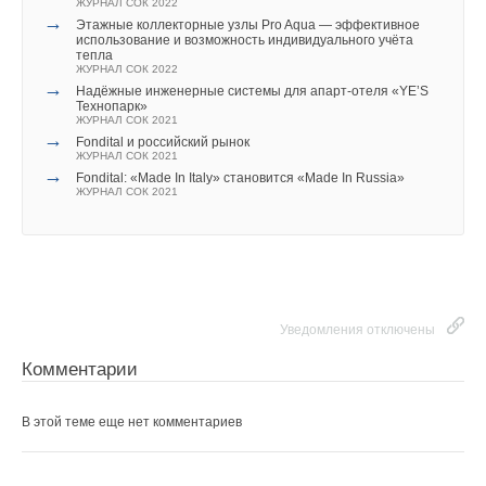
ЖУРНАЛ СОК 2022
→
Этажные коллекторные узлы Pro Aqua — эффективное
Уведомления отключены
использование и возможность индивидуального учёта
тепла
ЖУРНАЛ СОК 2022
Комментарии
→
Надёжные инженерные системы для апарт-отеля «YE’S
Технопарк»
ЖУРНАЛ СОК 2021
В этой теме еще нет комментариев
→
Fondital и российский рынок
ЖУРНАЛ СОК 2021
→
Fondital: «Made In Italy» становится «Made In Russia»
ЖУРНАЛ СОК 2021
Добавить комментарий
Ваше имя *
Ваш E-mail *
Уведомления отключены
Комментарии
Текст комментария
В этой теме еще нет комментариев