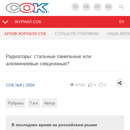
TG
VK
RT
MX
ЖУРНАЛ СОК
EN
АРХИВ ЖУРНАЛА СОК
СТАТЬИ ПО РУБРИКАМ
НАШИ АВТ
Системы очистки воздуха помещений локально-
Совершенствование гидравлических схем
интегрированным методом.
водогрейных котельных.
Радиаторы: стальные панельные или
алюминиевые секционные?
СОК №8 | 2004
СОК №8 | 2004
41820
55973
0
4
0
0
Рубрика
Рубрика
Автор
Тэги
Автор
СОК №8 | 2004
47553
0
0
Рубрика
Тэги
Автор
Экологические аспекты вентиляции
В статье рассматриваются широко используемые
производственных помещений хорошо знакомы
гидравлические схемы водогрейных котельных,
тем, кто имеет представление о состоянии
их достоинства и недостатки, а также возможности
воздушной среды в производственных цехах,
автоматизации этих схем. Речь идет о
В последнее время на российском рынке