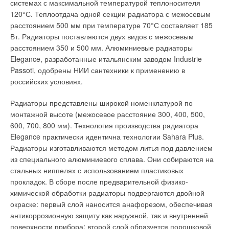
отверстий по всей площади.
системах с максимальной температурой теплоносителя
120°С. Теплоотдача одной секции радиатора с межосевым
Это помогает интенсивному выделению воздуха из сетевой
расстоянием 500 мм при температуре 70°С составляет 185
воды. Основное требование для нормальной работы
Вт. Радиаторы поставляются двух видов с межосевым
гидравлической схемы — чтобы объем циркулируемой воды
расстоянием 350 и 500 мм. Алюминиевые радиаторы
в котловом контуре превышал в 0,2–0,5 раза суммарный
Elegance, разработанные итальянским заводом Industrie
объем циркулируемой воды во всех контурах нагрузок при
Passoti, одобрены НИИ сантехники к применению в
максимальной потребности в тепле.
российских условиях.
Скорость протока воды через гидравлический
Радиаторы представлены широкой номенклатурой по
распределитель должна быть не более 0,1 м3/ч. Эта
монтажной высоте (межосевое расстояние 300, 400, 500,
гидравлическая схема прекрасно управляется общекотловой
600, 700, 800 мм). Технология производства радиатора
автоматикой и работает она действительно как двигатель
Elegance практически идентична технологии Sahara Plus.
внутреннего сгорания.
Радиаторы изготавливаются методом литья под давлением
из специального алюминиевого сплава. Они собираются на
Более подробное описание общекотловой автоматики и
стальных ниппелях с использованием пластиковых
гидравлической схемы, показанной на рис. 4, вы можете по-
прокладок. В сборе после предварительной физико-
смотреть по адресу: http://www.sura.ru/ atm/stat/stat1.html.
химической обработки радиаторы подвергаются двойной
Фотографии котельных выполненных по схеме 4:
окраске: первый слой наносится анафорезом, обеспечивая
http://www.sura.ru/pgk/foto.html. Описание и работа
антикоррозионную защиту как наружной, так и внутренней
гидравлического распределителя неплохо описана в
поверхности прибора; второй слой образуется порошковой