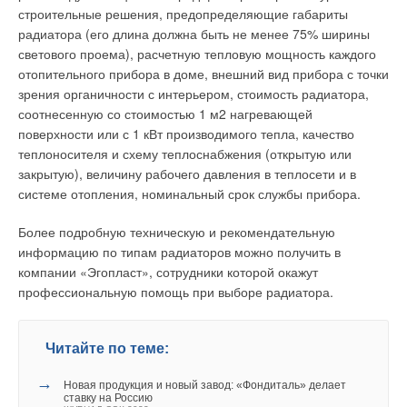
горизонтально. Дальнейшее развития гидравлических схем
строительные решения, предопределяющие габариты
водогрейных котельных вряд ли обойдется без
радиатора (его длина должна быть не менее 75% ширины
гидравлического распределителя и 3- или 4-ходовых
светового проема), расчетную тепловую мощность каждого
смесителей в контурах нагрузок.
отопительного прибора в доме, внешний вид прибора с точки
зрения органичности с интерьером, стоимость радиатора,
соотнесенную со стоимостью 1 м2 нагревающей
Читайте по теме:
поверхности или с 1 кВт производимого тепла, качество
→
теплоносителя и схему теплоснабжения (открытую или
Инверторные накопительные водонагреватели Royal
Thermo: чем отличаются три серии
закрытую), величину рабочего давления в теплосети и в
ЖУРНАЛ СОК АВГУСТ 2026
системе отопления, номинальный срок службы прибора.
→
Обзор систем защиты от протечек 2026
ЖУРНАЛ СОК ИЮНЬ 2026
→
Об утилизации тепловых отходов
Более подробную техническую и рекомендательную
ЖУРНАЛ СОК ИЮНЬ 2026
информацию по типам радиаторов можно получить в
→
Совершенствование отопительно-вентиляционных
компании «Эгопласт», сотрудники которой окажут
систем коррекцией процессов регулирования
ЖУРНАЛ СОК ИЮНЬ 2026
профессиональную помощь при выборе радиатора.
→
Теплотехнические характеристики лучисто-конвективной
панели при эксплуатации в действующей котельной
ЖУРНАЛ СОК ИЮНЬ 2026
Читайте по теме:
→
Новая продукция и новый завод: «Фондиталь» делает
ставку на Россию