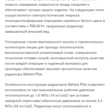
В №3 журнала АВОК за 2002 г. опубликована статья доктора
покрыть невидимые поверхности между секциями и
технических наук П.А. Хаванова «Принципиальные тепловые
обеспечивает лучшую защиту изделия. На следующем этапе
схемы автономных источников теплоснабжения с
осуществляется электростатическая покраска
коллекторами малых перепадов давления», где описывается
эпоксидполиэфирными порошками серийного белого цвета в
гидравлический распределитель.
соответствии с RAL9010, придающая радиатору
завершенный внешний вид.
Сам по себе гидравлический распределитель представляет
собой короткозамкнутый участок, имеющий минимальное
Утолщенные стенки вертикального канала и горизонтальных
гидравлическое сопротивление, он выполняет три функции:
коллекторов секции для прохода теплоносителя,
высококачественный алюминиевый сплав, совершенная
осуществляет гидравлическое разделение котельной и
технология отливки секций, многократный контроль качества
нагрузки, т.е. работает золотое правило — котельная и
после каждой операции и надежный материал для
нагрузки работают по своим правилам, не мешая друг
прокладок обеспечивают высокие прочностные качества
другу;
радиатора Sahara Plus.
является фильтром-отстойником для крупных взвешенных
частиц, присутствующих в сетевой воде;
служит сборником воздуха и деаэратором.
Особенности конструкции радиаторов Sahara Plus позволяют
использовать их при максимальном рабочем давлении
Некоторые производители в своих гидравлических
теплоносителя до 1,6 МПа (16 кгс/см2) при условии
распределителях в верхней зоне устанавливают так
заводской опрессовки избыточным давлением не менее 2,4
называемую «отбойную доску», с множеством маленьких
МПа (24 кгс/см2). Радиаторы могут использоваться в