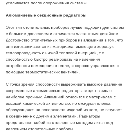
температуру теплоносителя на входе котла;
усиливается после опорожнения системы.
o использовать ротацию котлов и сетевых насосов;
o при необходимости автоматически включать в работу
Читайте по теме:
Алюминиевые секционные радиаторы
дополнительный котел.
→
Влияние стак‑эффекта на систему противодымной
Этот тип отопительных приборов лучше подходит для систем
вентиляции в многоэтажных жилых зданиях
Недостатки схемы:
ЖУРНАЛ СОК ИЮНЬ 2026
с большим давлением и отличается элегантным дизайном.
→
Влияние параметров информационных потоков и типов
Достоинство отопительных приборов из алюминия в том, что
проток воды через котел имеет переменный характер;
вычислительных нагрузок на энергоэффективность
они изготавливаются из материала, имеющего хорошую
систем обеспечения микроклимата центров обработки
через выключенный котел течет теплоноситель.
данных
теплопроводность с низкой тепловой инерцией, т.е.
ЖУРНАЛ СОК ИЮНЬ 2026
→
способностью быстро реагировать на изменения
2.
Для качественного регулирования нагрузок котельной
Свежий воздух без компромиссов: новые приточно-
вытяжные установки SHUFT UniMAX для квартиры и
потребности помещения в тепле, и хорошо управляются с
применили 3-х или 4-ходовые смесители. Это действительно
частного дома
помощью термостатических вентилей.
ЖУРНАЛ СОК ИЮНЬ 2026
оригинальное решение в гидравлических схемах котельных
→
Вентиляция жилых помещений
— см. рис. 3.
ЖУРНАЛ СОК ИЮНЬ 2026
С точки зрения способности выдерживать высокое давление
→
Анализ российского рынка сплит-систем на основе
современные алюминиевые радиаторы входят в число
Качественное регулирование нагрузки осуществляется за
макроэкономических факторов
ЖУРНАЛ СОК ИЮНЬ 2026
наиболее прочных. Алюминий относится к материалам с
счет подмешивания подающего теплоносителя от котлов и
высокой химической активностью, но оксидная пленка,
обратного теплоносителя от нагрузки при помощи 3-х или 4-
образующаяся на поверхности изделий из него, не вступает
ходового смесителя и соответствующего прибора
в соединение с другими элементами. Радиаторы
автоматики с ПИД-регулированием.
представляют собой изготовленные методом литья под
давлением отопительные приборы.
Температурный график теплоносителя нагрузки может быть