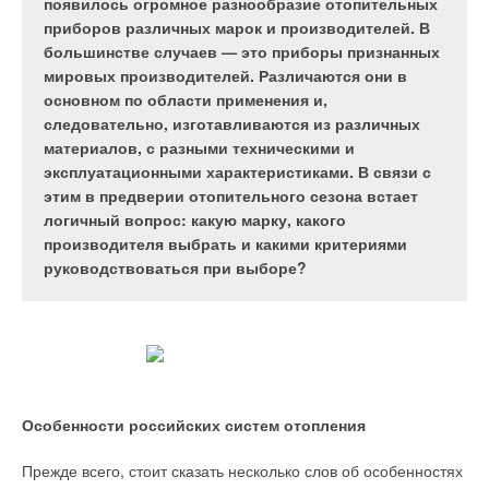
например, там где ведутся сварочные работы.
совершенствовании гидравлических схем, а
появилось огромное разнообразие отопительных
Вредные вещества, выделяющиеся при сварке,
точнее, о преобразовании одной схемы в другую,
приборов различных марок и производителей. В
состоят из газов и аэрозолей, некоторые частицы
более качественную, надежную и легко
большинстве случаев — это приборы признанных
которых настолько малы, что проникая через
управляемую.
мировых производителей. Различаются они в
легочную ткань, попадают в кровь. Сварочный
основном по области применения и,
дым содержит частицы окислов железа, цинка,
следовательно, изготавливаются из различных
кадмия, марганца, а также фтора, асбеста, никеля,
материалов, с разными техническими и
хрома, меди и пр. В результате их воздействия
эксплуатационными характеристиками. В связи с
раздражаются слизистые оболочки глаза,
этим в предверии отопительного сезона встает
Рис. 1. Классическая
возникают аллергические заболевания, сидероз,
логичный вопрос: какую марку, какого
гидравлическая схема
отек легких, головные боли и боли в груди,
производителя выбрать и какими критериями
водогрейной котельной
разрушаются почки и печень, появляются раковые
руководствоваться при выборе?
заболевания. Но заболеваний можно избежать,
если использовать готовые решения этой
проблемы, при этом можно снизить расходы на
Рис. 2. Схема с
тепло- и энергоснабжение предприятия.
дополнительными
насосами на каждом
Особенности российских систем отопления
котле
Прежде всего, стоит сказать несколько слов об особенностях