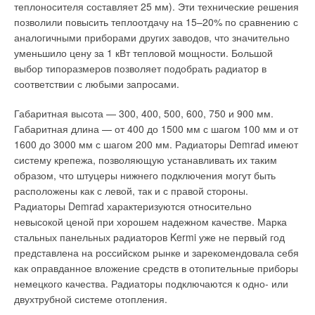
снижает затраты на проведение профилактических и
производительность насосов должна соответствовать
теплоносителя составляет 25 мм). Эти технические решения
ремонтных работ. Измерения показывают, что после
паспортным данным.
позволили повысить теплоотдачу на 15–20% по сравнению с
монтажа системы местной вытяжки нагрузка на
аналогичными приборами других заводов, что значительно
общеобменную вентиляцию уменьшается в 4–6 раз, что
Согласно СНиП II-35-76 «Котельные установки» и СП 41-
уменьшило цену за 1 кВт тепловой мощности. Большой
приводит к экономии электроэнергии до 60%.
104–2000 «Проектирование автономных источников
выбор типоразмеров позволяет подобрать радиатор в
теплоснабжения» котлов в схеме должно быть не менее
соответствии с любыми запросами.
Эффективность использования подобных систем
двух. Это и послужило поводом для создания и
значительно повышается при использовании автоматики.
использования общекотловой автоматики, дающей
Габаритная высота — 300, 400, 500, 600, 750 и 900 мм.
Преимущество использования локальных устройств
экономию энергоресурсов и исключающей человеческий
Габаритная длина — от 400 до 1500 мм с шагом 100 мм и от
очевидны: вредный газ удаляется непосредственно от
фактор.
1600 до 3000 мм с шагом 200 мм. Радиаторы Demrad имеют
источника его выделения, не попадая в зону дыхания
систему крепежа, позволяющую устанавливать их таким
работника и окружающее пространство, а очищенный в
Общекотловая автоматика классической схемы позволяет:
образом, что штуцеры нижнего подключения могут быть
фильтре воздух возвращается в помещение. Таким образом,
расположены как с левой, так и с правой стороны.
использовать ротацию котлов и насосов (поочередную
осуществляется рециркуляция воздуха.
Радиаторы Demrad характеризуются относительно
работу котлов и сетевых насосов К2);
невысокой ценой при хорошем надежном качестве. Марка
при необходимости автоматически включать в работу
При этом энергозатраты на общеобменную вентиляцию цеха
стальных панельных радиаторов Kermi уже не первый год
дополнительный котел.
в целом снижаются на 60–70%. Фильтры очистки воздуха как
представлена на российском рынке и зарекомендовала себя
механические, так и электростатические в сочетании с
как оправданное вложение средств в отопительные приборы
Ротация котлов позволяет добиться одинакового
вытяжной системой (радиус действия которой может
немецкого качества. Радиаторы подключаются к одно- или
моторесурса всех котлов, а ротация насосов кроме
достигать 4 м) выпускаются в стационарном и мобильном
двухтрубной системе отопления.
одинакового моторесурса не позволяет им «захряснуть».
вариантах. Мобильные фильтры наиболее универсальны в