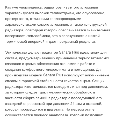
дополнительный котел;
Как уже упоминалось, радиаторы из литого алюминия
осуществлять погодозависимое управление нагрузками.
характеризуются высокой теплоотдачей, что обусловлено,
прежде всего, отличными теплопроводными
Недостатки схемы:
характеристиками самого алюминия, а также конструкцией
радиатора, благодаря которой обеспечивается значительная
проток воды через котел имеет переменный характер;
через выключенный котел течет теплоноситель.
поверхность теплообмена, что в совокупности с низкой
термической инерцией и дает прекрасный результат.
Для устранения протока сетевой воды через выключенный
котел некоторые фирмы стали отсекать котел от системы
Эти качества делают радиатор Sahara Plus идеальным для
при помощи запорной арматуры с управляющим
систем, предусматривающих применение термостатических
электроприводом, но это не совсем красивое решение.
клапанов с целью обеспечения экономии в работе и
создания комфортного микроклимата в помещении. Для
3.
На рис. 4 (cтр. 40) показана гидравлическая схема,
производства модели Sahara Plus используют алюминиевые
которая лишена практически всех выше перечисленных
сплавы с гарантией стабильности качества сырья. Секции
недостатков. В нее введен новый дополнительный элемент
радиатора изготавливаются методом литья под давлением,
К8, описание которого вы не найдете ни в одном
за которым следует цикл механических обработок, в
справочнике и СНиП-е. Элемент К8 называется
частности сборка секций в радиатор с последующей его
гидравлический (термогидравлический) распределитель или,
заводской опрессовкой при давлении 24 атм и окраской,
в простонародье, гидравлическая «стрелка».
которая производится в два этапа. На первом этапе
осуществляется процесс анафореза, который позволяет