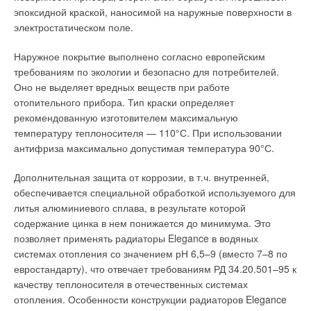
проспекте на котлы De Dietrich, это описание можно скачать
эпоксидной краской, наносимой на наружные поверхности в
с сайта http:// beg.kiev.ua/download/proect.exe (файл
электростатическом поле.
proect.exe является самораспаковывающимся RAR-
архивом).
Наружное покрытие выполнено согласно европейским
требованиям по экологии и безопасно для потребителей.
В руки автора попадали еще два рисунка с расчетами по
Оно не выделяет вредных веществ при работе
изготовлению гидравлического распределителя: один
отопительного прибора. Тип краски определяет
рисунок из г. Самары (рис. 5), второй — из г. Мытищи (рис.
рекомендованную изготовителем максимальную
6), а третий рисунок взят из проспекта на котлы De Dietrich
температуру теплоносителя — 110°С. При использовании
(рис. 7). По рисункам 5, 6 и 7 видно, что идео-логия
антифриза максимально допустимая температура 90°С.
построения гидравлического распределителя очень похожа.
Дополнительная защита от коррозии, в т.ч. внутренней,
Существуют и другие решение по построению
обеспечивается специальной обработкой используемого для
гидравлических схем, например, такие как на рис. 8. Эту
литья алюминиевого сплава, в результате которой
гидравлическую схему для своих котлов предложила
содержание цинка в нем понижается до минимума. Это
американская компания Teledyne Laars, и называется она
позволяет применять радиаторы Elegance в водяных
«Многокотловые отопительные системы с первичными и
системах отопления со значением рН 6,5–9 (вместо 7–8 по
вторичными циркуляционными кольцами».
евростандарту), что отвечает требованиям РД 34.20.501–95 к
качеству теплоносителя в отечественных системах
Описание этой гидравлической схемы можно посмотреть по
отопления. Особенности конструкции радиаторов Elegance
адресу http:// otoplenie.com.ru/otp2/gl1.html. На первый взгляд