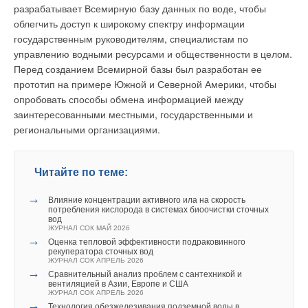
интеллект, стиль и энергоэффективность
разрабатывает Всемирную базу данных по воде, чтобы
ЖУРНАЛ СОК ИЮНЬ 2026
→
облегчить доступ к широкому спектру информации
RIFAR SUPReMO: высочайший стандарт надёжности в
мире приборов отопления
государственным руководителям, специалистам по
ЖУРНАЛ СОК МАЙ 2026
управлению водными ресурсами и общественности в целом.
Перед созданием Всемирной базы был разработан ее
прототип на примере Южной и Северной Америки, чтобы
опробовать способы обмена информацией между
заинтересованными местными, государственными и
региональными организациями.
Уведомления отключены
Комментарии
Читайте по теме:
В этой теме еще нет комментариев
→
Влияние концентрации активного ила на скорость
потребления кислорода в системах биоочистки сточных
вод
ЖУРНАЛ СОК МАЙ 2026
Добавить комментарий
→
Оценка тепловой эффективности подраковинного
рекуператора сточных вод
Ваше имя *
ЖУРНАЛ СОК АПРЕЛЬ 2026
→
Сравнительный анализ проблем с сантехникой и
вентиляцией в Азии, Европе и США
ЖУРНАЛ СОК АПРЕЛЬ 2026
→
Ваш E-mail *
Технология обезжелезивания подземной воды в