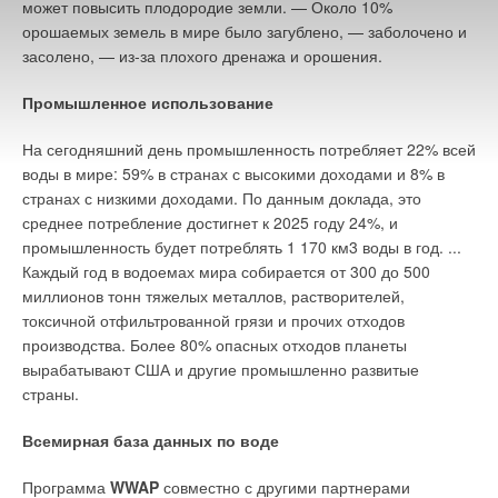
может повысить плодородие земли. — Около 10%
орошаемых земель в мире было загублено, — заболочено и
В настоящее время эффективность и смысл таких
засолено, — из-за плохого дренажа и орошения.
реконструкцией ограничены низкими тарифами на
потребляемую энергию, которые экономически сглаживают
Промышленное использование
изношенность и энергетическую невыгодность
существующих конвективных систем отопления. Однако
На сегодняшний день промышленность потребляет 22% всей
существующие тренды и неизбежность роста цен энергии
воды в мире: 59% в странах с высокими доходами и 8% в
(газ, электричество) в скором времени изменят данное
странах с низкими доходами. По данным доклада, это
состояние и предприятия будут вынуждены искать пути
среднее потребление достигнет к 2025 году 24%, и
эффективного использования энергии.
промышленность будет потреблять 1 170 км3 воды в год. ...
Каждый год в водоемах мира собирается от 300 до 500
миллионов тонн тяжелых металлов, растворителей,
Читайте по теме:
токсичной отфильтрованной грязи и прочих отходов
→
производства. Более 80% опасных отходов планеты
Об утилизации тепловых отходов
ЖУРНАЛ СОК ИЮНЬ 2026
вырабатывают США и другие промышленно развитые
→
Совершенствование отопительно-вентиляционных
страны.
систем коррекцией процессов регулирования
ЖУРНАЛ СОК ИЮНЬ 2026
→
Теплотехнические характеристики лучисто-конвективной
Всемирная база данных по воде
панели при эксплуатации в действующей котельной
ЖУРНАЛ СОК ИЮНЬ 2026
→
Водонагреватель Royal Thermo Smalto Inverter:
Программа
WWAP
совместно с другими партнерами