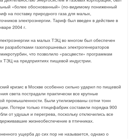
чески поддерживать необходимую температуру воздуха в
льный «более обоснованный» (по-видимому пониженный
ещении.
риф на поставку природного газа для малых,
очников электроэнергии. Тариф был введен в действие в
ых смесительных воздухонагревателей
нваре 2004 г.
начение — прямой нагрев свежего приточного воздуха,
электроэнергии на малых ТЭЦ во многом был обеспечен
изводственные помещения для компенсации вытяжной
ми разработками газопоршневых электрогенераторов
ения, таким образом, условий работы людей.
 микротурбин, что позволило «расцвести» программам
х ТЭЦ на предприятиях пищевой индустрии.
ольшой кратностью воздухообмена возникает
совмещения системы приточной вентиляции и системы
 плане у систем прямого нагрева нет конкурентов по
ачество. Газовые смесительные воздухонагреватели
ский кризис в Москве особенно сильно ударил по пищевой
:
ения света пострадали практически все крупные
ой промышленности. Были утилизированы сотни тонн
омного воздушного отопления помещений различного
ции. Потери только птицефабрик составили порядка 900
ения с большим воздухообменом (К 1,5);
а воздуха в воздушно-тепловых завесах отсечного типа,
ибли от удушья и перегрева, поскольку отключились все
жно совмещение с системами отопления и приточной
держивавшие жизнеобеспечение в птичниках.
ляции;
 предпускового подогрева двигателей автомобилей на
ненного ущерба до сих пор не называется, однако о
пливаемых стоянках;