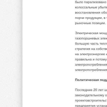
было парализовано 
горизонтальном пол
колоссальные убытк
венткамеру в качест
восстановления обор
порчи продукции, 
Рекуперативные воз
рыночные позиции.
отопления помещени
агрегат будет выне
Электрическая мощ
газопоршневых элек
Основные недостатк
большую часть тепл
Большой и слож
сравнению с во
стратегия на собст
Нуждаются в ды
на электроэнергию 
правильна и потому,
Системы прямого 
электропотребления 
электропотребления
Современные технол
природного газа, ч
Политическая под
«в трубу», а исполь
приточной вентиляц
Последние 20 лет ш
потоке нагреваемого
законодательному 
проектовстроительс
Этот принцип реали
предприятия устана
США, Англии, Франц