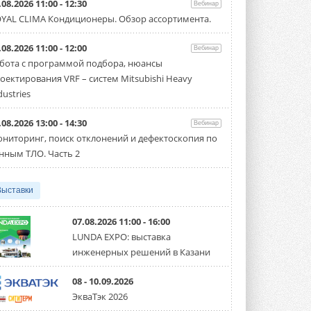
.08.2026 11:00 - 12:30
Вебинар
флагманский чиллер AquaEdge
YAL CLIMA Кондиционеры. Обзор ассортимента.
19XR
Чиллер получил новую версию,
работающую на хладагенте R1234ze ...
.08.2026 11:00 - 12:00
Вебинар
31 ИЮЛЯ 2026
бота с программой подбора, нюансы
оектирования VRF – систем Mitsubishi Heavy
Mitsubishi расширяет
направление систем
dustries
охлаждения для ЦОД
Mitsubishi Electric создаёт в США новую
.08.2026 13:00 - 14:30
компанию MEHITS US Inc. ...
Вебинар
31 ИЮЛЯ 2026
ниторинг, поиск отклонений и дефектоскопия по
нным ТЛО. Часть 2
США запретили использование
иностранных инверторов
28 июля 2026 года Федеральная
Выставки
комиссия по связи США (FCC) обновила
свой специальный перечень Covered ...
31 ИЮЛЯ 2026
07.08.2026 11:00 - 16:00
LUNDA EXPO: выставка
Уже через месяц в России
инженерных решений в Казани
можно будет устанавливать
солнечные панели в МКД
С 1 сентября снимается запрет на
08 - 10.09.2026
микрогенерацию в многоквартирных ...
ЭкваТэк 2026
30 ИЮЛЯ 2026