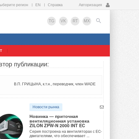
ыберите регион
EN
Справка
Авторизация
TG
VK
RT
MX
Т
EN
втор публикации:
В.П. ГРИЦЫНА, к.т.н., переводчик, член WADE
Новости рынка
Новинка — приточная
вентиляционная установка
ZILON ZPW-N 2000 INT EC
Серия построена на вентиляторах с EC-
двигателями, что обеспечивает ...