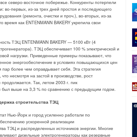
все северо-восточное побережье. Конкуренты потерпели
ожении, на полу, стене, или встраиваются в секционную
и: во-первых, из-за трех дней простоя и последующего
ве секции нагревателя.
удования (ремонта, очистки и проч.), во-вторых, из-за
в то время как ENTENMANN BAKERY укрепила свои
духонагреватели могут быть использованы даже для
й высокой категории комфортности, в случае если сам
сен за пределы зоны непосредственного обслуживания.
ность ТЭЦ ENTENMANN BAKERY — 5100 кВт (4
трогенератора). ТЭЦ обеспечивает 100 % электрической и
и:
овой нагрузки. Приведенные примеры показывают, что
ный теплообменник увеличивает стоимость и вес системы, по
здухонагревателями смесительного типа;
венное энергообеспечение в условиях повыщающихся цен
мовой трубе и отводе конденсата.
и пар более чем оправдывает себя. Эта стратегия
 что несмотря на застой в производстве, рост
нагрева воздуха
продолжается. Так, летом 2003 г. пик
 был выше на 3,3 % по сравнению с предыдущим годом.
огии позволили добиться такой чистоты сжигания
то появилась возможность не отводить продукты сгорания
держка строительства ТЭЦ
зовать их для прямого нагрева воздуха в системах
ии. Газ, поступающий на горение, полностью сгорает в
тат Нью-Йорк и город усиленно работали по
 воздуха и, смешиваясь с ним, отдает ему все тепло.
обеспечению ускоренной реализации
тва ТЭЦ и распределенных источников энергии. Многие
зован в ряде аналогичных конструкций рамповой горелки в
вливают дизельные электрогенераторы как резервные
ии и России и с успехом используется с 60-х годов XX