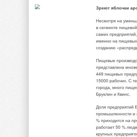
выходят на рабо
помещение полно
воздухонагревателя STV
Зреют яблочки ар
возможность оп
тепле.
Отсутствие про
Несмотря на умень
и содержания м
отопления, коте
в сегменте пищевой
в теплотрассах 
самих предприятий,
расходы. В зим
системы отопле
именно на пищевых 
даже до глубоко
созданию «распред
Высокая степен
тепла, в которо
оборудования э
Пищевые производс
ее эксплуатаци
Малые затраты.
представлена множе
теплогенератор
затраты на стро
449 пищевых предпр
значительно ниж
15000 рабочих. С т
Срок окупаемос
отопительных с
города, много пищев
Бруклин и Квинс.
В зависимости от р
применяться нагрев
Доля предприятий Б
только агрегаты, р
промышленности и 4
— рекуперативные в
% приходится на пр
продуктов сгорания
работает 50 % люде
смесительные возду
крупных предприяти