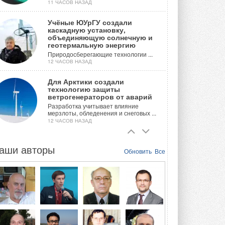
11 ЧАСОВ НАЗАД
Учёные ЮУрГУ создали
каскадную установку,
объединяющую солнечную и
геотермальную энергию
Природосберегающие технологии ...
12 ЧАСОВ НАЗАД
Для Арктики создали
технологию защиты
ветрогенераторов от аварий
Разработка учитывает влияние
мерзлоты, обледенения и снеговых ...
12 ЧАСОВ НАЗАД
Гибридный тепловой насос PV/T
с одним общим испарителем
аши авторы
Обновить
Все
Исследователи предложили
конструкцию двухисточникового ...
ВЧЕРА
21-й ежегодный форум
«ЦОД-2026»
Мероприятие пройдет 2-3 сентября в
отеле Radisson Slavyanskaya. Форум