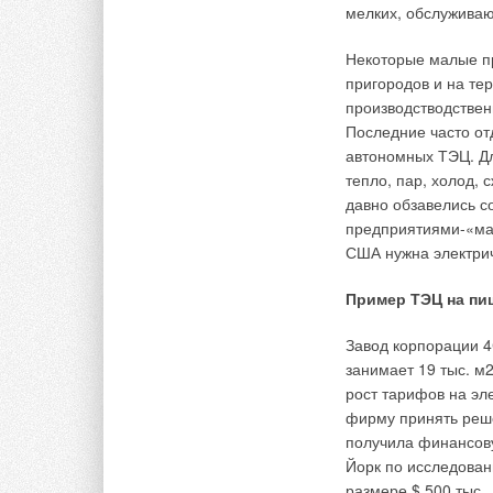
мелких, обслуживаю
Рекуперативные в
Некоторые малые п
В агрегатах этого 
пригородов и на те
воздуха, подается 
производстводствен
горения проходят ч
Последние часто от
полученное при сго
автономных ТЭЦ. Дл
стенки теплообменн
тепло, пар, холод,
(рис. 1) — именно 
давно обзавелись с
нагрева».
предприятиями-«мал
США нужна электри
Рекуперативные воз
непосредственно дл
Пример ТЭЦ на пи
вентиляции, а такж
тепловая мощность 
Завод корпорации 4
воздуха в помещени
занимает 19 тыс. м
нагнетающий вентил
рост тарифов на эл
для прямого подогр
фирму принять реше
и с воздуховодами.
получила финансову
Йорк по исследован
Омывая камеру сгор
размере $ 500 тыс.