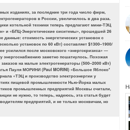
лексов, птицеферм и т.п.
ных изданиях, за последние три года число фирм,
трогенераторов в России, увеличилось в два раза.
ики котельной техники теперь предлагают мини-ТЭЦ
ун» и «БПЦ-Энергетические сиситемы», прошедшей 26
душного отопления
е данные: стоимость энергетических установок с
сколько установок по 60 кВт) составляет $1300–1900/
шного способа отопления перед традиционным водяным в
лее усилился после московского «энергокризиса» —
 помещениях много, перечислим лишь основные:
му энергоснабжению заметно пошатнулось. Похожая
 Тепло производится непосредственно в нагреваемом помещении и
ликом расходуется по назначению. Благодаря прямому сжиганию
 заказов на малые электрогенераторы (500–2000 кВт)
омежуточного теплоносителя достигается высокий тепловой КПД
татья Пауля МОРИНИ (Paul MORINI) «Большое Яблоко*
топления: 90–94% — для рекуперативных нагревателей и
0% — для систем прямого нагрева. Применение программируемых
журнала «ТЭЦ и производство электроэнергии у
еспечивает возможность дополнительной экономии от 5 до 25 %
ии за счет функции «дежурного режима» — автоматического
иятиях пищевой промышленности Нью-Йорка малых
мпературы в помещении в нерабочее время на уровне +5–7°С.
Н
ргетиков промышленных предприятий Москвы считали,
лючить» приточную вентиляцию. Ни для кого не секрет, что сегодня
 предприятий приточная вентиляция не работает должным
ции не нужно, то теперь, надеюсь, эта статья будет
ачительно ухудшает условия работы людей и влияет на
оводителям предприятий, и не только москвичам, но
ость труда. Теплогенераторы или системы прямого нагрева
ух на ∆t до 90°С — этого вполне достаточно для того, чтобы
ботать приточную вентиляцию даже в условиях Крайнего Севера.
 воздушное отопление подразумевает собой не только
ффективность, но и улучшение экологической обстановки и условий
ность. Агрегаты систем воздушного отопления в считанные минуты