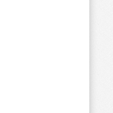
Компания становится официальным
партнёром NVIDIA по системам ...
28 ИЮЛЯ 2026
В Великобритании предлагают
сделать кондиционирование
обязательным для новостроек
Либеральные демократы внесли
предложение оснащать все новые ...
1
28 ИЮЛЯ 2026
В Подмосковье запустят
производство холодильной
техники и теплообменного
оборудования
Проект реализует компания «ВЕЗА» ...
28 ИЮЛЯ 2026
Ридан объявил о старте продаж
автоматического
балансировочного клапана
Клапан APT‑R3 производится на заводе
в Лешково (Московская область) ...
27 ИЮЛЯ 2026
Шумоглушители собственного
производства от компании