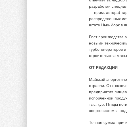
позволяет автомати
разработан специа
отапливаемом пом
— прим. автора) та
распределенных ист
Применение газов
штате Нью-Йорк в я
Главное их предназ
Рост производства 
подаваемого в про
новыми технически
вентиляции и улучш
турбогенераторов и
строительства малы
Для помещений с б
целесообразность 
ОТ РЕДАКЦИИ
отопления — в этом
соотношению цена/к
Майский энергетиче
предназначены для
отрасли. От отключ
предприятия пищев
автон
испорченной продук
назнач
нагрев
тыс. кур. Птицы пог
возмо
энергосистемы, под
венти
систем
Точная сумма причи
неота