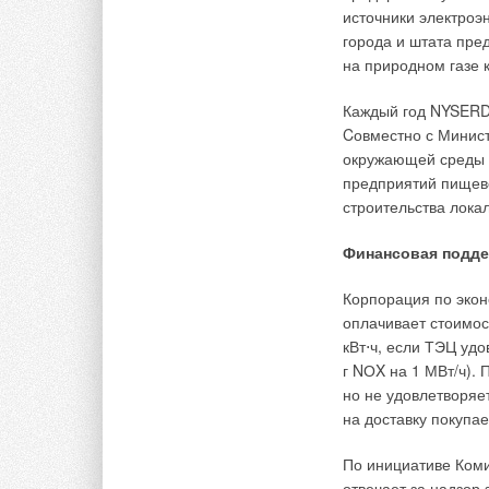
источники электроэ
века на многих пре
города и штата пр
сверхчистого сжига
на природном газе к
нагреваемого возду
(STARVEINE — «звез
Каждый год NYSERDA
мощностью от 150 к
Cовместно с Минис
окружающей среды 
Сама технология ор
предприятий пищев
продуктов горения, 
строительства лока
соответствии со вс
вредных примесей (
Финансовая подд
состоят из модульн
(участка воздуховод
Корпорация по эко
автоматики.
оплачивает стоимос
кВт⋅ч, если ТЭЦ уд
Корпус, как правил
г NОX на 1 МВт/ч).
Горелочный блок, в
но не удовлетворяе
компонуется из нео
на доставку покупа
конфигурации. Авто
автоматический пус
По инициативе Ком
работы и возможнос
отвечает за надзор