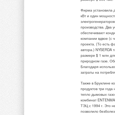
направляется либо
расположенные в в
Фирма установила 
решетки, либо расп
кВт и один мощност
теплогенератора ра
электрогенераторов
производства. Два 
Теплообменники сов
обеспечивают конди
изготовлены из нер
компании вдвое (с ч
от 5 до 25 лет, по
проекта. (То есть ф
КПД современных м
автора.) NYSERDA т
рекуперативных воз
размере $ 1 млн дл
природном газе. Общ
Они могут работать
Благодаря использо
нефти, мазуте или 
затраты на потреб
Существует возможн
и в режиме полной 
Также в Бруклине 
вольности, наприме
продуктов три года 
перераспределять п
тепло дымовых газо
помощи специальны
комбинат ENTENMAN
ТЭЦ с 1994 г. Это 
Летом рекуперативн
позволило безболез
вентиляции. Монтиру