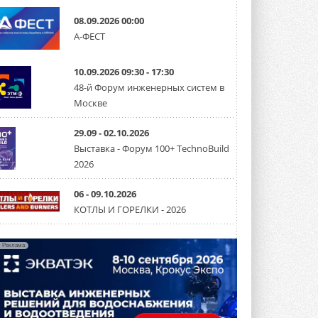
Канальные вентиляторы с ЕС-
08.09.2026 00:00
двигателями Sysimple TRS EC
А-ФЕСТ
Poti
Новинка от Системэйр —
прямоугольный канальный ...
10.09.2026 09:30 - 17:30
30 ИЮЛЯ 2026
48-й Форум инженерных систем в
Краска для окон: как выбрать
Москве
состав, который не
растрескается после первой
зимы
29.09 - 02.10.2026
Частые вопросы о краске для окон ...
Выставка - Форум 100+ TechnoBuild
30 ИЮЛЯ 2026
2026
СИЭНПИ РУС представила
новую серию консольных
06 - 09.10.2026
насосов NM
КОТЛЫ И ГОРЕЛКИ - 2026
Усовершенствованная гидравлика
помогает снизить энергопотребление ...
30 ИЮЛЯ 2026
Реклама
Группа «Теплолюкс» открыла
новую производственную
площадку
Открытие нового завода состоялось
сегодня в Мытищах ...