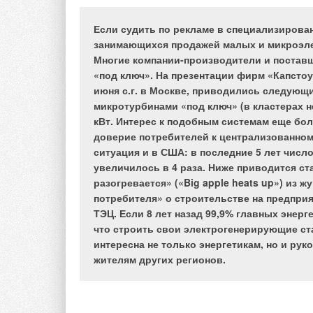
теплиц, оранжерей, животноводческих комп
Если судить по рекламе в специализирован
занимающихся продажей малых и микроэлек
Многие компании-производители и поставщ
«под ключ». На презентации фирм «Капсто
Преимущества воз
июня с.г. в Москве, приводились следующи
Рис. 1. Схема
микротурбинами «под ключ» (в кластерах не
Преимуществ возду
воздухонагревателя
кВт. Интерес к подобным системам еще бо
больших по объему
доверие потребителей к централизованно
Экономичность.
практически це
ситуация и в США: в последние 5 лет число
топлива без пр
увеличилось в 4 раза. Ниже приводится с
всей системы о
практически 10
Рис. 2. Рекуперативный
разогревается» («Big apple heats up») из 
термостатов об
воздухонагреватель и
тепловой энерг
потребителя» о строительстве на предпр
поддержания те
принцип его работы
ТЭЦ. Если 8 лет назад 99,9% главных эне
Возможность «вк
на большинстве
что строить свои электрогенерирующие стан
образом, что зн
интересна не только энергетикам, но и рук
производительн
прогревают возд
жителям других регионов.
«заставить» ра
Таким образом,
Рис. 3. Устройство
экономическую э
труда.
венткамеры на базе
Малая инерцион
смесительного