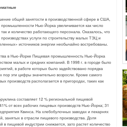
чий режим, а за счет высокой оборачиваемости воздуха,
стью прогревается всего за несколько часов. Это дает
оматные
еративно и гибко маневрировать при изменении потребностей в
межуточного теплоносителя позволяет отказаться от строительства
шение общей занятости в производственной сфере в США,
алоэффективной для больших помещений системы водяного
льной, теплотрасс и станции водоподготовки. Исключаются потери
 промышленности Нью-Йорка увеличивается как число
и их ремонт, что позволяет резко снизить эксплуатационные
 так и количество работающего персонала. Оказалось, что
нее время отсутствует риск размораживания калориферов и
ния в случае продолжительного отключения системы. Охлаждение
производствах услуги по строительству малых ТЭЦ и
го «минуса» не приводит к размораживанию системы.
еленных» источников энергии необычайно востребованы.
ь автоматизации позволяет вырабатывать ровно то количество
м есть необходимость. В сочетании с высокой надежностью газового
то значительно повышает безопасность системы отопления, а для
тва в Нью-Йорке Пищевая промышленность Нью-Йорка
и достаточно минимума обслуживающего персонала.
 Способ отопления крупных помещений при помощи
ством малых и средних компаний. В 1998 г. в городе было
ов один из самых дешевых и быстро реализуемых. Капитальные
ительство или реконструкцию воздушной системы, как правило,
иятий, в работе которых было задействовано порядка
е расходов на организацию водяного или лучистого отопления.
ех пор эти цифры значительно возросли. Кроме самого
ти капитальных затрат обычно не превышает одного-двух
езонов.
ых производств располагается в пригородах, таких как
ешаемых задач, в системах воздушного отопления могут
атели различного типа. В этой статье мы рассмотрим
руклина составляет 12 % региональной пищевой
аботающие без применения промежуточного теплоносителя
1% от всех рабочих пищевых производств Нью-Йорка; 31
оздухонагреватели (с теплообменником и отводом
едприятия Квинса. На хлебобулочных заводах и пекарнях
 наружу) и системы прямого нагрева воздуха (газовые
й, занятых в отрасли пищевого производства. Доля
хонагреватели).
й в пищевой индустрии снижается, зато растет количество