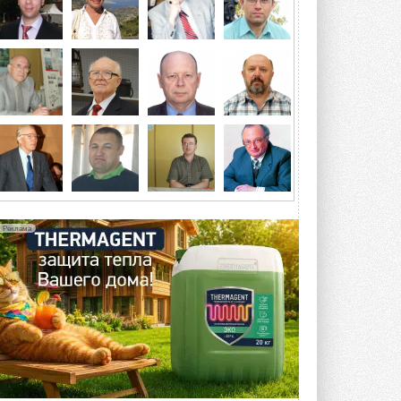
посетит более двух тысяч участников ...
ВЧЕРА
Китайская Shenling представила
линейку тепловых насосов
«воздух-вода» на R290
Серия ThermaX R290 All-In-One
включает три модели ...
4 АВГУСТА 2026
Тепловые насосы в связке с
солнечной генерацией и
накопителем снижают
потребление на 60%
Исследователи из Италии установили ...
Реклама
4 АВГУСТА 2026
«РУСКЛИМАТ Fest 2026» в Уфе
собрал свыше 700 профи
климатической отрасли
Организатором выступил торгово-
производственный холдинг ...
3 АВГУСТА 2026
«Датарк» испытал модульный
ЦОД с плотностью 54 кВт на