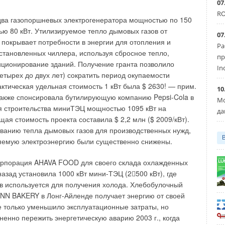
07
 непосредственно в отапливаемое помещение через
RO
ерхней части жалюзийные воздухораспределительные
два газопоршневых электрогенератора мощностью по 150
ределяется по системе воздуховодов. На лицевой части
ью 80 кВт. Утилизируемое тепло дымовых газов от
07
сположена автоматизированная блочная горелка (рис. 2).
 покрывает потребности в энергии для отопления и
Ра
установленных чиллера, используя сбросное тепло,
пр
ременных воздухонагревателей, как правило,
ционирование зданий. Получение гранта позволило
In
жавеющей стали (топка — из жаропрочной стали) и служат
етырех до двух лет) сократить период окупаемости
сле которых могут быть отремонтированы или заменены.
актическая удельная стоимость 1 кВт была $ 2630! — прим.
10
оделей достигает 90–96 %. Главное преимущество
акже спонсировала бутилирующую компанию Pepsi-Cola в
Мо
духонагревателей — их универсальность.
я строительства миниТЭЦ мощностью 1095 кВт на
да
ая стоимость проекта составила $ 2,2 млн ($ 2009/кВт).
 на природном или сжиженном газе, дизельном топливе,
ванию тепла дымовых газов для производственных нужд,
отработанном масле — стоит только поменять горелку.
ляемую электроэнергию были существенно снижены.
ость работы со свежим воздухом, с подмесом внутреннего
рециркуляции. Такая система позволяет некоторые
корпорация AHAVA FOOD для своего склада охлажденных
р, изменять расход нагреваемого воздуха, «на ходу»
назад установила 1000 кВт мини-ТЭЦ (2500 кВт), где
отоки нагретого воздуха в разные ветви воздуховодов при
в используется для получения холода. Хлебобулочный
х клапанов.
N BAKERY в Лонг-Айленде получает энергию от своей
не только уменьшило эксплуатационные затраты, но
ые воздухонагреватели могут работать в режиме
ненно пережить энергетическую аварию 2003 г., когда
ются агрегаты как в вертикальном, так и в