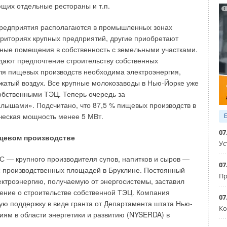
щих отдельные рестораны и т.п.
оздухонагреватели
редприятия располагаются в промышленных зонах
типа топливо, смешанное с необходимым количеством
рриториях крупных предприятий, другие приобретают
горелкой в камеру сгорания. Образовавшиеся продукты
ные помещения в собственность с земельными участками.
ерез двух- или трехходовой теплообменник. Тепло,
дают предпочтение строительству собственных
рании топлива, передается нагреваемому воздуху через
я пищевых производств необходима электроэнергия,
ика, а дымовые газы через дымоход отводятся наружу
 сжатый воздух. Все крупные молокозаводы в Нью-Йорке уже
поэтому их называют теплогенераторами «непрямого
обственными ТЭЦ. Теперь очередь за
ышами». Подсчитано, что 87,5 % пищевых производств в
ческая мощность менее 5 МВт.
духонагреватели могут быть использованы не только
я отопления, но и в составе системы приточной
07
щевом производстве
е для технологического нагрева воздуха. Номинальная
Ус
таких систем от 3 кВт до 2 МВт. Подача нагреваемого
С — крупного производителя супов, напитков и сыров —
е осуществляется через встроенный или выносной
07
2 производственных площадей в Бруклине. Постоянный
ятор, что дает возможность использования агрегатов как
Пр
ектроэнергию, получаемую от энергосистемы, заставил
ева воздуха с выдачей его через жалюзийные решетки, так
ние о строительстве собственной ТЭЦ. Компания
07
ю поддержку в виде гранта от Департамента штата Нью-
Ко
иям в области энергетики и развитию (NYSERDA) в
ания и теплообменник, воздух нагревается и