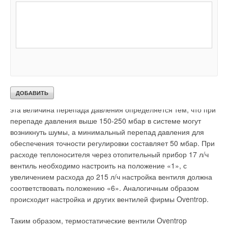
фильтрующего материала). Наш одиннадцатилетний опыт
выбрать оптимальный тип вентиля, исходя из конкретной
работы показал, что оборудование производимое нашим
системы отопления и отопительных приборов применяемых
предприятием востребовано на рынке, конкурентноспособно
в ней. При расходе теплоносителя 300 л/ч целесообразно
с зарубежными образцами.
выбрать вентиль серии «А», при 215 л/ч — вентиль серии
«AV6» , а при расходе 105 л/ч вентиль серии «F». Кроме
этого, диаграммы для конкретных вентилей позволяют
выбрать его предварительную настройку, исходя из расхода
теплоносителя через радиатор. Так, например, для вентиля
Читайте по теме:
серии «AV6» перепад давления составляет около 100 мбар,
эта величина перепада давления определяется тем, что при
→
История создания настенных конденсационных газовых
перепаде давления выше 150-250 мбар в системе могут
котлов
ЖУРНАЛ СОК ЯНВАРЬ 2021
возникнуть шумы, а минимальный перепад давления для
→
История создания настенных газовых котлов. Городской
обеспечения точности регулировки составляет 50 мбар. При
и природный газ
ЖУРНАЛ СОК ОКТЯБРЬ 2020
расходе теплоносителя через отопительный прибор 17 л/ч
→
Исследование теплотехнических характеристик
вентиль необходимо настроить на положение «1», с
низкотемпературных инфракрасных излучателей
ЖУРНАЛ СОК ОКТЯБРЬ 2019
увеличением расхода до 215 л/ч настройка вентиля должна
→
Термостат для дистанционного управления
соответствовать положению «6». Аналогичным образом
отопительными газовыми котлами Bosch
происходит настройка и других вентилей фирмы Oventrop.
ЖУРНАЛ СОК АВГУСТ 2019
→
Термотехника будущего уже с нами: умные котлы и
гелиосистемы
Таким образом, термостатические вентили Oventrop
ЖУРНАЛ СОК АПРЕЛЬ 2019