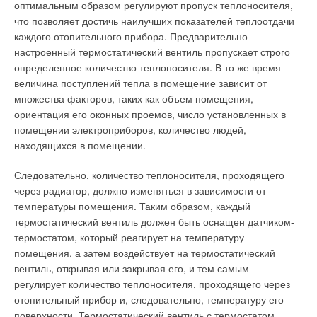
оптимальным образом регулируют пропуск теплоносителя,
что позволяет достичь наилучших показателей теплоотдачи
каждого отопительного прибора. Предварительно
настроенный термостатический вентиль пропускает строго
определенное количество теплоносителя. В то же время
величина поступлений тепла в помещение зависит от
Уведомления отключены
множества факторов, таких как объем помещения,
Комментарии
ориентация его оконных проемов, число установленных в
помещении электроприборов, количество людей,
В этой теме еще нет комментариев
находящихся в помещении.
Следовательно, количество теплоносителя, проходящего
Добавить комментарий
через радиатор, должно изменяться в зависимости от
температуры помещения. Таким образом, каждый
Ваше имя *
термостатический вентиль должен быть оснащен датчиком-
термостатом, который реагирует на температуру
помещения, а затем воздействует на термостатический
Ваш E-mail *
вентиль, открывая или закрывая его, и тем самым
регулирует количество теплоносителя, проходящего через
отопительный прибор и, следовательно, температуру его
поверхности. Термостатический вентиль с термостатом
Текст комментария