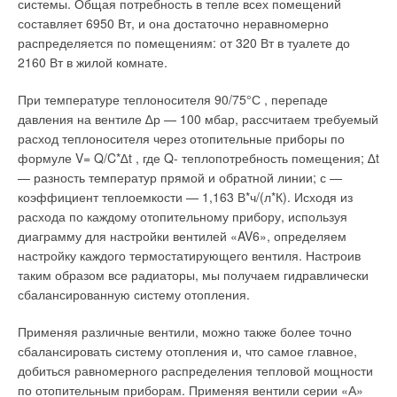
системы. Общая потребность в тепле всех помещений
составляет 6950 Вт, и она достаточно неравномерно
распределяется по помещениям: от 320 Вт в туалете до
2160 Вт в жилой комнате.
При температуре теплоносителя 90/75°С , перепаде
давления на вентиле ∆р — 100 мбар, рассчитаем требуемый
расход теплоносителя через отопительные приборы по
формуле V= Q/C*∆t , где Q- теплопотребность помещения; ∆t
— разность температур прямой и обратной линии; с —
коэффициент теплоемкости — 1,163 В*ч/(л*К). Исходя из
расхода по каждому отопительному прибору, используя
диаграмму для настройки вентилей «AV6», определяем
настройку каждого термостатирующего вентиля. Настроив
таким образом все радиаторы, мы получаем гидравлически
сбалансированную систему отопления.
Применяя различные вентили, можно также более точно
сбалансировать систему отопления и, что самое главное,
добиться равномерного распределения тепловой мощности
по отопительным приборам. Применяя вентили серии «А»