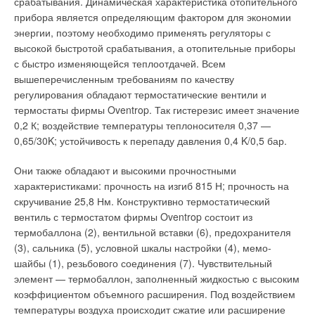
срабатывания. Динамическая характеристика отопительного
прибора является определяющим фактором для экономии
энергии, поэтому необходимо применять регуляторы с
высокой быстротой срабатывания, а отопительные приборы
с быстро изменяющейся теплоотдачей. Всем
вышеперечисленным требованиям по качеству
регулирования обладают термостатические вентили и
термостаты фирмы Oventrop. Так гистерезис имеет значение
0,2 К; воздействие температуры теплоносителя 0,37 —
0,65/30K; устойчивость к перепаду давления 0,4 K/0,5 бар.
Они также обладают и высокими прочностными
характеристиками: прочность на изгиб 815 Н; прочность на
скручивание 25,8 Нм. Конструктивно термостатический
вентиль с термостатом фирмы Oventrop состоит из
термобаллона (2), вентильной вставки (6), предохранителя
(3), сальника (5), условной шкалы настройки (4), мемо-
шайбы (1), резьбового соединения (7). Чувствительный
элемент — термобаллон, заполненный жидкостью с высоким
коэффициентом объемного расширения. Под воздействием
температуры воздуха происходит сжатие или расширение