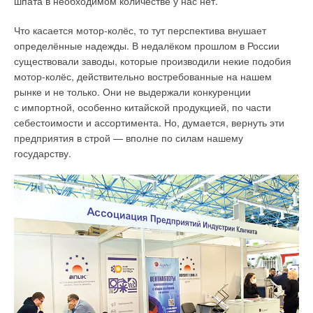
шпата в необходимом количестве у нас нет.
здания kоб [Вт/( м³·°C)] — они и по размерности отличаются.
Что касается мотор-колёс, то тут перспектива внушает
Общий коэффициент теплопередачи ограждений здания
определённые надежды. В недалёком прошлом в России
kобщ [Вт/( м²·°C)] находится из формулы (Ж. 2), близкой
существовали заводы, которые производили некие подобия
к (Ж. 1), но отличающейся тем, что вместо отапливаемого
мотор-колёс, действительно востребованные на нашем
объёма здания Vот в формуле, приведённой в статье,
рынке и не только. Они не выдержали конкуренции
указана сумма площадей всех наружных ограждений
с импортной, особенно китайской продукцией, по части
теплозащитной оболочки здания Aнсум.
себестоимости и ассортимента. Но, думается, вернуть эти
Чтобы избежать этого неизвестного Aнсум по формуле (Ж.
предприятия в строй — вполне по силам нашему
2), надо в знаменателе вместо Aнсум подставить VотКкомп,
государству.
где Ккомп — это коэффициент компактности здания, а не
«
компоновки
», как в статье. Вероятно, значения kобщ будут
отличаться при этом от приведённых в статье в абзаце после
первой формулы.
Теперь переходим к определению мощности системы
отопления. Поскольку о жилой площади, как и о расходе
теплоты на нагрев вентиляционного воздуха, в статье ничего
не говорится, предположим, что из известных нам значений
тепловая мощность системы отопления дома площадью Aот