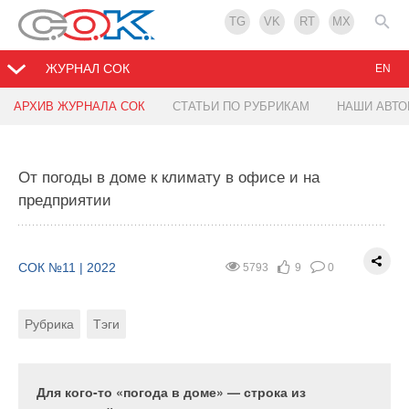
TG
VK
RT
MX
ЖУРНАЛ СОК
EN
АРХИВ ЖУРНАЛА СОК
СТАТЬИ ПО РУБРИКАМ
НАШИ АВТ
Предлагаемые изменения к новым решениям
Минстроя России об энергоэффективности
зданий и определения их теплопотребления
От погоды в доме к климату в офисе и на
предприятии
СОК №11 | 2022
5066
9
0
СОК №11 | 2022
5793
9
0
Рубрика
Автор
Рубрика
Тэги
На страницах журнала СОК [1–3] и других изданий
[4, 5] мной высказывались критические замечания
и конкретные предложения по изменению
Для кого-то «погода в доме» — строка из