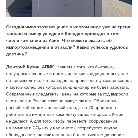
сетей и затрат электроэнергии на перекачку теплоносителя,
циркулирующего в тепловых сетях и внутридомовых
системах отопления и водоснабжения, а также
на освещение помещений общедомового назначения.
Сегодня импортозамещение в чистом виде уже не тренд,
так как на смену ушедшим брендам приходят в том
4
. Внести изменения в СП 510.1325800.2022 «Тепловые
числе компании из Азии. Что можете сказать об
пункты и системы внутреннего теплоснабжения» и обновить
импортозамещении в отрасли? Каких успехов удалось
стандарт СТО НОП 2.01–2014 «Требования к содержанию
достичь?
и расчёту показателей энергетического паспорта проекта
жилого и общественного здания» с учётом прошедших
Дмитрий Кузин, АПИК
: Начнём с того, что бытовые,
изменений и совершенствований.
полупромышленные и промышленные кондиционеры у нас
не производятся. Нет заводов по производству компрессоров
НП «АВОК» готово представить обновлённые форму
и мотор-колёс, без которых кондиционер не будет работать.
и содержание «Энергетического паспорта проекта жилого
Современные хладагенты, цены на которые за год выросли
и общественного зданий» и содержание текста с методиками
в пять раз, в России тоже не выпускаются. Объективно
расчёта показателей энергетической эффективности здания.
российский «промышленный холод» на 70 процентов
Изменения и дополнения в вышеперечисленные СП
работает на импортных комплектующих, которые в Китае
опубликованы для рассмотрения инженерной
не делают. А для того, чтобы перевести оборудование
общественности в научно-технических журналах и переданы
на аммиак и CO
(их у нас много), потребуется другое
2
в Минстрой и Минэкономразвития России.
оборудование, рассчитанное на более высокое давление