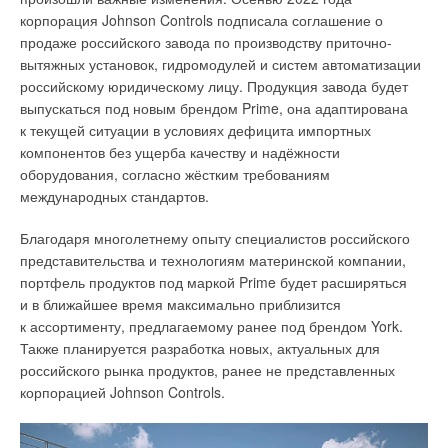
неприменение, а в обязательном порядке) по
корпорация Johnson Controls подписала соглашение о
разработанным нами оптимизированным температурным
продаже российского завода по производству приточно-
графикам позволяет достигнуть к 2028–2030 годам уровня
вытяжных установок, гидромодулей и систем автоматизации
зданий с низким потреблением энергии для нового
российскому юридическому лицу. Продукция завода будет
строительства и такого же уровня всех капитально
выпускаться под новым брендом Prime, она адаптирована
ремонтируемых зданий, построенных до 1980 года.
к текущей ситуации в условиях дефицита импортных
компонентов без ущерба качеству и надёжности
2
. Необходимо вернуться к показателю энергетической
оборудования, согласно жёстким требованиям
эффективности здания, провозглашённому в СНиП 23-02-
международных стандартов.
2003 и в ПП РФ №18 и №603, а именно
удельному
годовому расходу тепловой энергии
на отопление
Благодаря многолетнему опыту специалистов российского
и вентиляцию, отнесённому к площади квартир или
представительства и технологиям материнской компании,
полезной площади отапливаемых помещений
портфель продуктов под маркой Prime будет расширяться
общественных зданий, или их отапливаемого объёма
(п.
и в ближайшее время максимально приблизится
2 раздела «Термины» СНиП 23-02-2003) вместо удельной
к ассортименту, предлагаемому ранее под брендом York.
характеристики расхода тепловой энергии, которая
Также планируется разработка новых, актуальных для
неправильно определена и не характеризует потребление
российского рынка продуктов, ранее не представленных
энергии з
а год или иной период времени
. Она не может
корпорацией Johnson Controls.
быть сопоставлена с фактическим потреблением
энергетических ресурсов, измеренных приборами учёта,
предусмотренным новой версией Государственной