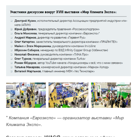
приведены в статье [7], опубликованной в новостях журнала
СОК 7–12 ноября 2022 года, причиной которого стало
несовершенство научно-технической нормативной базы
в Российской Федерации.
Приложение к письму президента НП «АВОК» от 18 августа
2022 года №И-43/1–3 директору ФАУ «ФЦС»
с предложениями В. И. Ливчака к проекту приказа Минстроя
России «Об утверждении требований энергоэффективности
зданий…»
ФАУ «ФЦС» письмом от 11 августа 2022 года №Исх-5102
направило на рассмотрение очередной проект приказа
Минстроя России «Об утверждении требований
энергетической эффективности зданий, строений,
сооружений и Правил определения класса энергетической
*
Компания «Евроэкспо» — организатор выставки «Мир
эффективности многоквартирных домов» за подписью
Климата Экспо».
министра И. Э. Файзуллина. До этого, 24 марта 2022 года
Комитет Торгово-промышленной палаты (ТПП) РФ по