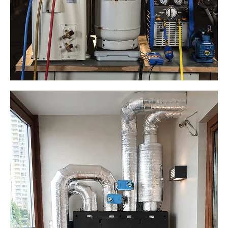
реконструкции и капитального ремонта с целью обеспечения
соответствия зданий требованиям энергетической
эффективности и требованиям оснащённости их приборами
учёта используемых энергетических ресурсов.
д)
Перечень требований энергетической эффективности,
которым здание должно соответствовать при вводе
в эксплуатацию и в процессе эксплуатации, обоснование
требуемых температурных графиков центрального
регулирования системы отопления в зависимости
от изменения температуры наружного воздуха и с учётом
теплового баланса здания и выявленного запаса тепловой
мощности системы отопления, в системы вентиляции — для
поддержания заданной температуры приточного воздуха,
в системе горячего водоснабжения — поддержание
заданной температуры и давления в местах водоразбора,
на вводе тепловых сетей в здание — ограничение
максимального расхода теплоносителя из тепловых сетей
с учётом использования аккумулирующей способности
здания для гашения суточной неравномерности потребления