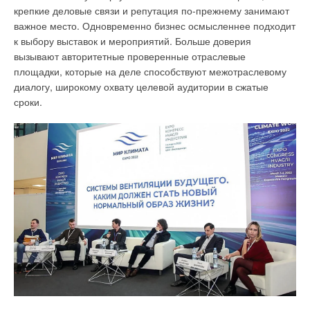
8
. Включить требования повышения энергетической
крепкие деловые связи и репутация по-прежнему занимают
эффективности зданий в отдельный свод правил или для
важное место. Одновременно бизнес осмысленнее подходит
ускорения их реализации внести как очередные изменения
к выбору выставок и мероприятий. Больше доверия
в близкий по содержанию СП 60.13330.2020 «Отопление,
вызывают авторитетные проверенные отраслевые
вентиляция и кондиционирование воздуха» (далее — СП
площадки, которые на деле способствуют межотраслевому
60), изложенные в статье автора [9], вместе
диалогу, широкому охвату целевой аудитории в сжатые
с предложениями по дополнению Приложения А и другими
сроки.
изменениями в тексте данного СП 60.
Предложения по изменению и дополнению
утверждённых ПП РФ от 27 мая 2022 года №963
«Изменений к Положению о составе разделов проектной
документации и требованиях к их содержанию…»
в части соблюдения требований
к энергоэффективности зданий и систем их
инженерного обеспечения
Эти изменения и дополнения вызваны тем, что из
предыдущей редакции «Состава разделов проектной
документации» был исключён п. 27-1, включающий раздел
10-1 «Мероприятия по обеспечению соблюдения