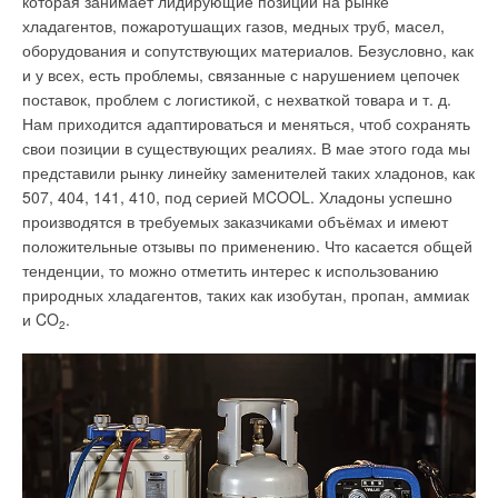
которая занимает лидирующие позиции на рынке
отопления, вентиляции, кондиционирования воздуха,
хладагентов, пожаротушащих газов, медных труб, масел,
освещения, водои электропотребления, реализованных
оборудования и сопутствующих материалов. Безусловно, как
в проекте.
и у всех, есть проблемы, связанные с нарушением цепочек
б)
Энергетический паспорт проекта с результатами расчёта
поставок, проблем с логистикой, с нехваткой товара и т. д.
абсолютных значений и удельных показателей расходов
Нам приходится адаптироваться и меняться, чтоб сохранять
тепловой и электрической энергии на отопление
свои позиции в существующих реалиях. В мае этого года мы
и вентиляцию за отопительный период, по которому судят о
представили рынку линейку заменителей таких хладонов, как
классе энергоэффективности проекта данного здания,
507, 404, 141, 410, под серией МCOOL. Хладоны успешно
ожидаемых удельных годовых расходах энергии на горячее
производятся в требуемых заказчиками объёмах и имеют
водоснабжение и кондиционирование, освещение
положительные отзывы по применению. Что касается общей
и электроснабжение и ожидаемого водопотребления за год.
тенденции, то можно отметить интерес к использованию
природных хладагентов, таких как изобутан, пропан, аммиак
в)
Соблюдение требований оснащённости зданий, строений
и CO
.
2
и сооружений приборами учёта используемых
энергетических ресурсов.
г)
Обоснование выбора оптимальных архитектурных,
функционально-технологических, конструктивных
и инженерно-технических решений и их надлежащей
реализации при осуществлении строительства,