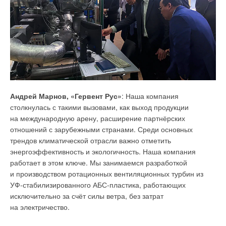
разделов проектной документации строящихся и капитально
ремонтируемых зданий, потому что этот раздел, как никакой
другой, включая отдельные мероприятия, которые могут
быть указаны в специализированных разделах, оценивает их
воздействие по суммарному удельному годовому расходу
энергетических ресурсов, сравнивая его с нормируемыми
показателями, на основании чего устанавливается
соответствие энергоэффективности здания требованиям
Андрей Марнов, «Гервент Рус»
: Наша компания
норм и устанавливается класс энергетической
столкнулась с такими вызовами, как выход продукции
эффективности, который подтверждается экспертизой,
на международную арену, расширение партнёрских
а утверждение класса по результатам приёмочных
отношений с зарубежными странами. Среди основных
испытаний остаётся за стройнадзором, как и полагается по
трендов климатической отрасли важно отметить
№261-ФЗ.
энергоэффективность и экологичность. Наша компания
работает в этом ключе. Мы занимаемся разработкой
Тогда перечисленные выше подпункты должны быть
и производством ротационных вентиляционных турбин из
исключены из «Состава разделов проектной документации»,
УФ-стабилизированного АБС-пластика, работающих
а в п. 15 раздела 5 включить следующий подпункт:
«ж)
исключительно за счёт силы ветра, без затрат
подраздел "Энергоэффективность здания и систем их
на электричество.
инженерного обеспечения"»
, содержание которого
излагается после п. 21 подраздела «Система