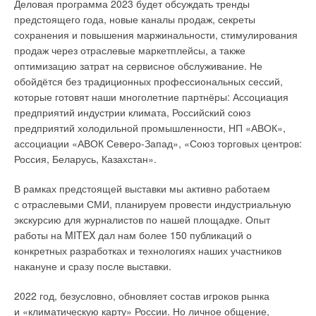
Деловая программа 2023 будет обсуждать тренды
предстоящего года, новые каналы продаж, секреты
7
. Ни один приказ или постановление не будет выполняться
сохранения и повышения маржинальности, стимулирования
проектировщиком, пока его требования не будут включены
продаж через отраслевые маркетплейсы, а также
в нормативно-технические документы, используемые при
оптимизацию затрат на сервисное обслуживание. Не
проектировании. В этом была одна из причин невыполнения
обойдётся без традиционных профессиональных сессий,
требований повышения энергетической эффективности
которые готовят наши многолетние партнёры: Ассоциация
зданий в нашей стране. Поэтому с утверждением
предприятий индустрии климата, Российский союз
рассматриваемого приказа Минстроя должны быть внесены
предприятий холодильной промышленности, НП «АВОК»,
изменения в СП 50, исключив из него тексты, связанные
ассоциации «АВОК Северо-Запад», «Союз торговых центров:
с задачей определения энергетической эффективности
Россия, Беларусь, Казахстан».
зданий и расхода тепловой энергии на отопление
и вентиляцию, в том числе понятия «удельная
В рамках предстоящей выставки мы активно работаем
характеристика расхода тепловой энергии на отопление
с отраслевыми СМИ, планируем провести индустриальную
и вентиляцию», раздела 10 «Требования к расходу тепловой
экскурсию для журналистов по нашей площадке. Опыт
энергии на отопление и вентиляцию зданий», Приложения Г
работы на MITEX дал нам более 150 публикаций о
«Расчёт удельной характеристики расхода тепловой энергии
конкретных разработках и технологиях наших участников
на отопление и вентиляцию жилых и общественных зданий»
накануне и сразу после выставки.
и Приложения Д «Форма для заполнения энергетического
паспорта здания».
2022 год, безусловно, обновляет состав игроков рынка
и «климатическую карту» России. Но личное общение,