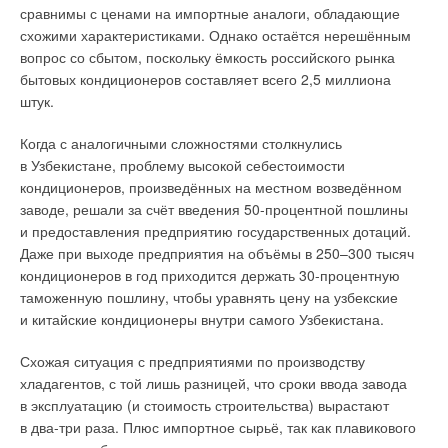
сравнимы с ценами на импортные аналоги, обладающие
Далее указывается, что «
средний коэффициент
схожими характеристиками. Однако остаётся нерешённым
теплопередачи ограждений здания определён по формуле
вопрос со сбытом, поскольку ёмкость российского рынка
(Ж. 1) из СП 50
:
бытовых кондиционеров составляет всего 2,5 миллиона
штук.
Когда с аналогичными сложностями столкнулись
в Узбекистане, проблему высокой себестоимости
кондиционеров, произведённых на местном возведённом
заводе, решали за счёт введения 50-процентной пошлины
и предоставления предприятию государственных дотаций.
Даже при выходе предприятия на объёмы в 250–300 тысяч
Максимальное из найденных значений коэффициентов
кондиционеров в год приходится держать 30-процентную
теплопередачи ограждений получено для Краснодара —
таможенную пошлину, чтобы уравнять цену на узбекские
0,691 Вт/( м²·К), минимальное для Красноярска — 0,414
и китайские кондиционеры внутри самого Узбекистана.
Вт/( м²·К), для Москвы получили 0,505 Вт/( м²·К)
».
Схожая ситуация с предприятиями по производству
Но в формуле (Ж. 1) из Приложения Ж СП 50, на которую
хладагентов, с той лишь разницей, что сроки ввода завода
ссылаются авторы статьи, определяется не средний
в эксплуатацию (и стоимость строительства) вырастают
коэффициент теплопередачи ограждений здания kобщ
в два-три раза. Плюс импортное сырьё, так как плавикового
[Вт/( м²·°C)], а удельная теплозащитная характеристика