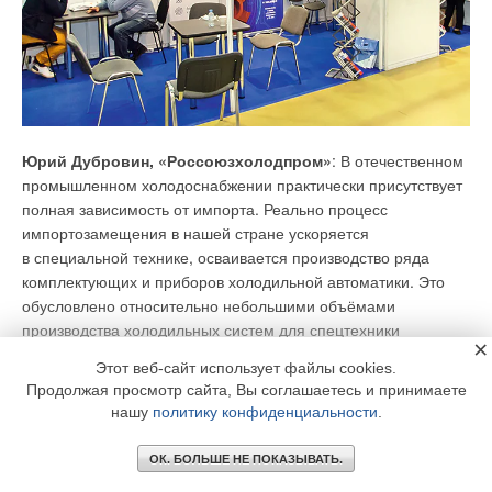
= 300 м², построенного в климатических условиях города
Москвы, была определена по формуле:
Qотр = [kобщ(tв — tнр)VотКкомп — qбытAот]10–3 =
[0,505×(20 + 26)×900×0,9–10×300]×10–3 = 15,8 кВт.
То же, что и на рис. 1 в [7] — красная точка для здания
Юрий Дубровин, «Россоюзхолодпром»
: В отечественном
объёмом 300 м³. Следовательно, помимо того, что
промышленном холодоснабжении практически присутствует
неправильно были определены коэффициент
полная зависимость от импорта. Реально процесс
теплопередачи ограждений здания и удельная величина
импортозамещения в нашей стране ускоряется
бытовых теплопоступлений, при определении мощности
в специальной технике, осваивается производство ряда
системы отопления не была учтена составляющая теплового
комплектующих и приборов холодильной автоматики. Это
баланса здания — расход теплоты на нагрев наружного
обусловлено относительно небольшими объёмами
воздуха для вентиляции квартир. А значит все последующие
производства холодильных систем для спецтехники
расчёты в статье [7] также некорректны.
×
и ценовыми показателями.
Этот веб-сайт использует файлы cookies.
Продолжая просмотр сайта, Вы соглашаетесь и принимаете
Непростая ситуация в области производства отечественной
нашу
политику конфиденциальности
.
криогенной техники, в частности, установок разделения
воздуха методом низкотемпературной ректификации,
ОК. БОЛЬШЕ НЕ ПОКАЗЫВАТЬ.
особенно в линейке малых и средних по производительности