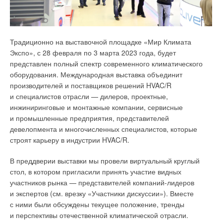
Традиционно на выставочной площадке «Мир Климата
Экспо», с 28 февраля по 3 марта 2023 года, будет
В этой статье приводятся наши предложения [6] по
представлен полный спектр современного климатического
изменению и дополнению последнего проекта приказа
оборудования. Международная выставка объединит
Минстроя, поступившего с письмом ФАУ «ФЦС» от 11
производителей и поставщиков решений HVAC/R
августа 2022 года «Об утверждении требований
и специалистов отрасли — дилеров, проектные,
энергетической эффективности зданий и Правил
инжиниринговые и монтажные компании, сервисные
определения класса энергетической эффективности
и промышленные предприятия, представителей
многоквартирных домов», и к вступившему в силу 1 сентября
девелопмента и многочисленных специалистов, которые
того же 2022 года «Положению о составе разделов
строят карьеру в индустрии HVAC/R.
проектной документации и требованиях к их содержанию…»
в части требований к энергоэффективности зданий и систем
В преддверии выставки мы провели виртуальный круглый
их инженерного обеспечения, утверждённому
стол, в котором пригласили принять участие видных
Постановлением Правительства РФ (ПП РФ) от 27 мая 2022
участников рынка — представителей компаний-лидеров
года №963, а также о некорректном определении тепловой
и экспертов (см. врезку «Участники дискуссии»). Вместе
нагрузки систем отопления жилого дома при анализе выбора
с ними были обсуждены текущее положение, тренды
типа и мощности источника энергии, результаты которого
и перспективы отечественной климатической отрасли.