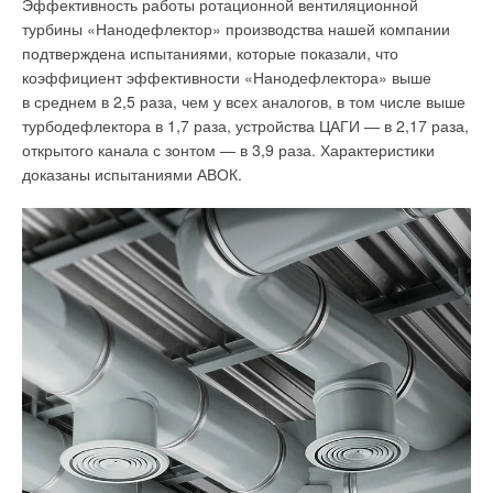
Эффективность работы ротационной вентиляционной
газоснабжения» в новом пункте со следующим текстом:
турбины «Нанодефлектор» производства нашей компании
подтверждена испытаниями, которые показали, что
коэффициент эффективности «Нанодефлектора» выше
21-1. Подраздел «Энергоэффективность здания
в среднем в 2,5 раза, чем у всех аналогов, в том числе выше
и систем их инженерного обеспечения» раздела 5
турбодефлектора в 1,7 раза, устройства ЦАГИ — в 2,17 раза,
должен содержать следующий текст:
открытого канала с зонтом — в 3,9 раза. Характеристики
доказаны испытаниями АВОК.
в текстовой части
:
а)
Пояснительную записку: с расчётами приведённого
сопротивления теплопередаче наружных ограждений
и приложением протоколов теплотехнических испытаний,
подтверждающих принятые расчётные теплофизические
показатели строительных материалов, и сертификатов
соответствия на светопрозрачные ограждения; с расчётами
энергетических показателей здания и оценкой тепловой
энергоэффективности проекта по удельной годовой
величине расхода тепловой энергии на отопление
и вентиляцию строящегося или капитально ремонтируемого
здания, отнесённой к площади квартир жилого здания или