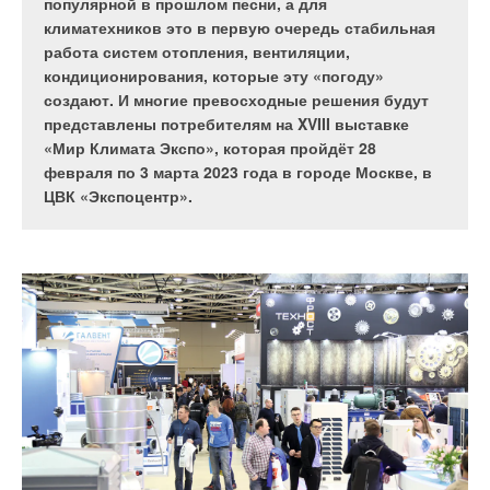
утверждённых Минстроем России нормативно-
популярной в прошлом песни, а для
технических документов, которые, в соответствии
климатехников это в первую очередь стабильная
с Федеральным законом №261-ФЗ, указаниями
работа систем отопления, вентиляции,
Президента и Председателя Правительства
кондиционирования, которые эту «погоду»
Российской Федерации, были призваны
создают. И многие превосходные решения будут
обеспечить повышение энергетической
представлены потребителям на XVIII выставке
эффективности строящихся и существующих
«Мир Климата Экспо», которая пройдёт 28
зданий.
февраля по 3 марта 2023 года в городе Москве, в
ЦВК «Экспоцентр».
К сожалению, все эти предложения игнорируются, а потому
уровень энергоэффективности наших зданий до сих пор
не только не повышается по отношению к базовым
значениям СНиП 23-02-2003 «Тепловая защита зданий», но
в ряде регионах страны остаётся на уровне прошлого века,
в то время как, например, в Финляндии энергопотребление
зданий на базе сжигания ископаемого топлива приближается
к нулевому уровню.