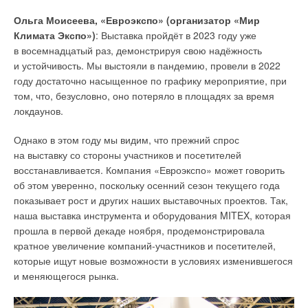
на отопление и вентиляцию, измеренное по общедомовым
Ольга Моисеева, «Евроэкспо» (организатор «Мир
приборам учёта и пересчитанное на нормализованный
Климата Экспо»)
: Выставка пройдёт в 2023 году уже
отопительный период с предложенным нами
в восемнадцатый раз, демонстрируя свою надёжность
коэффициентом пересчёта при регулировании подачи
и устойчивость. Мы выстояли в пандемию, провели в 2022
теплоты по оптимизированному температурному графику,
году достаточно насыщенное по графику мероприятие, при
с ожидаемым проектным теплопотреблением, рассчитанным
том, что, безусловно, оно потеряло в площадях за время
на фактический уровень заселения квартир по
локдаунов.
разработанной нами методике.
Однако в этом году мы видим, что прежний спрос
* Когда автор указал разработчикам приказов Минстроя
на выставку со стороны участников и посетителей
№1550 и №399, развивающим эти документы, на отсутствие
восстанавливается. Компания «Евроэкспо» может говорить
экспертизы в оценке энергоэффективности зданий, ему было
об этом уверенно, поскольку осенний сезон текущего года
сказано: «
Зачем
повторять то, что есть в
показывает рост и других наших выставочных проектов. Так,
основополагающем документе
?». Теперь, когда вместо ПП
наша выставка инструмента и оборудования MITEX, которая
РФ основополагающим документом становится приказ
прошла в первой декаде ноября, продемонстрировала
Минстроя, устранение экспертизы узаконивается.
кратное увеличение компаний-участников и посетителей,
которые ищут новые возможности в условиях изменившегося
6
. Поскольку в п. 5 «Требований…» рассматриваемого
и меняющегося рынка.
проекта приказа Минстроя в перечисленных актах «Перечня
национальных стандартов и сводов правил», утверждённых