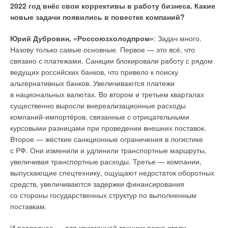
2022 год внёс свои коррективы в работу бизнеса. Какие
требований энергетической эффективности и требований
новые задачи появились в повестке компаний?
оснащённости зданий приборами учёта используемых
энергетических ресурсов», и его содержание попытались
Юрий Дубровин, «Россоюзхолодпром»
: Задач много.
разнести по другим подразделам раздела 5, не обладая
Назову только самые основные. Первое — это всё, что
соответствующей квалификацией в области требований
связано с платежами. Санкции блокировали работу с рядом
энергетической эффективности зданий.
ведущих российских банков, что привело к поиску
альтернативных банков. Увеличиваются платежи
Следует отметить, что Изменения, утверждённые ПП РФ
в национальных валютах. Во втором и третьем кварталах
№963, связаны с усилением роли экспертизы — первый
существенно выросли внереализационные расходы
пункт начинается со слов: «1.
Настоящее положение
компаний-импортёров, связанные с отрицательными
устанавливает состав разделов
проектной
курсовыми разницами при проведении внешних поставок.
документации, подлежащей
экспертизе
…» (в
Второе — жёсткие санкционные ограничения в логистике
предыдущей редакции документа ссылки на экспертизу
с РФ. Они изменили и удлинили транспортные маршруты,
не было) и распространяет действия предлагаемого
увеличивая транспортные расходы. Третье — компании,
документа не только на строительство новых зданий (а также
выпускающие спецтехнику, ощущают недостаток оборотных
при их реконструкции и капитальном ремонте), но и с
средств, увеличиваются задержки финансирования
расширением распространения принятых в проектной
со стороны государственных структур по выполненным
документации технических решений
на
«возможность
поставкам.
их реализации при эксплуатации объекта
капитального строительства
» (см. Изменения 2 к п. 3
И последнее — для криогенной техники резко стали