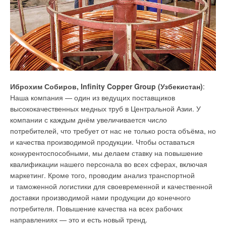
на результаты заключения экспертизы по проектной
документации и подтверждение застройщиком этих
результатов с использованием инструментально-расчётных
методов при вводе здания в эксплуатацию.
5
. В пп. 5–8 «Правил…» рассматриваемого проекта приказа
Минстроя указывается, что акт проверки соответствия
многоквартирного дома требованиям энергетической
Иброхим Собиров, Infinity Copper Group (Узбекистан)
:
эффективности составляется в том числе «
на основании
Наша компания — один из ведущих поставщиков
декларации о фактических значениях удельных
высококачественных медных труб в Центральной Азии. У
величин расхода энергетических ресурсов
, которая
компании с каждым днём увеличивается число
подаётся в произвольной форме
». Но зачем создавать
потребителей, что требует от нас не только роста объёма, но
лишний документ, да ещё и в произвольной форме (что
и качества производимой продукции. Чтобы оставаться
предусматривает необязательность его выполнения), когда
конкурентоспособными, мы делаем ставку на повышение
в проектной документации обязателен энергетический
квалификации нашего персонала во всех сферах, включая
паспорт, в котором предусмотрено включение фактических
маркетинг. Кроме того, проводим анализ транспортной
и расчётных значений удельных величин годового расхода
и таможенной логистики для своевременной и качественной
энергетических ресурсов? Для установления правильности
доставки производимой нами продукции до конечного
режима работы системы отопления здания и выявления
потребителя. Повышение качества на всех рабочих
резервов экономии тепловой энергии при их эксплуатации
направлениях — это и есть новый тренд.
важно сопоставлять фактическое теплопотребление здания