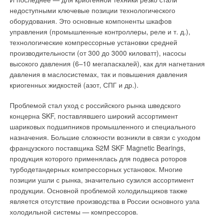
«Состава разделов»). Делается попытка усилить внимание
недоступными ключевые позиции технологического
к «
требованиям
энергетической эффективности
», но
оборудования. Это основные компоненты шкафов
не сосредоточив эти требования в одном пункте (ранее это
управления (промышленные контроллеры, реле и т. д.),
был п. 27-1 раздел 10-1), а «размазав» их по отдельным
технологические компрессорные установки средней
разделам проектной документации, посвящённым,
производительности (от 300 до 3000 киловатт), насосы
например, архитектурным решениям (п. 13, раздел 3,
высокого давления (6–10 мегапаскалей), как для нагнетания
подпункт б3); электроснабжению (п. 16, подпункты ж3 и ж4)
давления в маслосистемах, так и повышения давления
«
в части показателя, характеризующего годовую
криогенных жидкостей (азот, СПГ и др.).
удельную величину
расхода электроэнергии,
потребляемой зданием и максимально допустимой
Проблемой стал уход с российского рынка шведского
величины отклонения от нормируемого показателя
»;
концерна SKF, поставлявшего широкий ассортимент
водоснабжению (п. 17, подпункты т4 и т5) «
в части
шариковых подшипников промышленного и специального
показателя,
характеризующего годовую удельную
назначения. Большие сложности возникли в связи с уходом
величину расхода воды и максимально допустимой
французского поставщика S2M SKF Magnetic Bearings,
величины отклонения от нормируемого показателя
»,
продукция которого применялась для подвеса роторов
не разделяя на расходы холодной и горячей воды и не
турбодетандерных компрессорных установок. Многие
выделяя величину годового удельного расхода тепловой
позиции ушли с рынка, значительно сузился ассортимент
энергии на горячее водоснабжение, что обязательно для
продукции. Основной проблемой холодильщиков также
оценки потребления суммарной конечной и первичной
является отсутствие производства в России основного узла
энергии объектом; потреблению тепловой энергии
холодильной системы — компрессоров.
системами отопления, вентиляции и кондиционирования