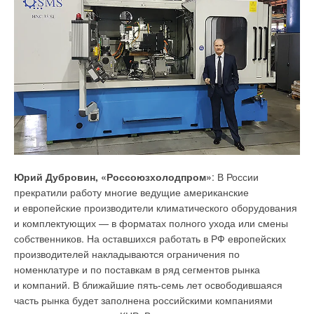
экономики России», разработанном Минэкономразвития РФ
и утверждённом распоряжением Правительства РФ от 19
апреля 2018 года №703-р, а также в соответствии с планом
выполнения стратегии низкоуглеродного развития на нашей
планете согласно Парижскому международному соглашению
в рамках Рамочной конвенции ООН об изменении климата
от 12 декабря 2015 года, к которому присоединилась
и Россия.
Юрий Дубровин, «Россоюзхолодпром»
: В России
прекратили работу многие ведущие американские
и европейские производители климатического оборудования
и комплектующих — в форматах полного ухода или смены
собственников. На оставшихся работать в РФ европейских
производителей накладываются ограничения по
номенклатуре и по поставкам в ряд сегментов рынка
и компаний. В ближайшие пять-семь лет освободившаяся
часть рынка будет заполнена российскими компаниями