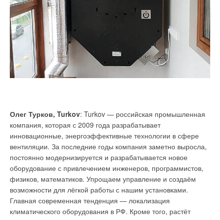
горячей воды.
в графической части
:
е)
Ситуационный план расположения в здании приборов
учёта и автоматического регулирования, используемых
энергетических и водных ресурсов.
ж)
Принципиальную схему подключения оборудования
систем отопления, вентиляции, кондиционирования воздуха,
холодного и горячего водоснабжения к магистральным сетям
Олег Турков, Turkov
: Turkov — российская промышленная
с размещением на ней приборов учёта и автоматического
компания, которая с 2009 года разрабатывает
регулирования.
инновационные, энергоэффективные технологии в сфере
вентиляции. За последние годы компания заметно выросла,
Для обеспечения энергетической эффективности зданий при
постоянно модернизируется и разрабатывается новое
их проектировании необходимо включить следующее:
оборудование с привлечением инженеров, программистов,
физиков, математиков. Упрощаем управление и создаём
1
. В СП 60.13330.2020 «Отопление, вентиляция
возможности для лёгкой работы с нашим установками.
и кондиционирование воздуха» или в методический документ
Главная современная тенденция — локализация
в развитие этого СП — раздел «Определение удельного
климатического оборудования в РФ. Кроме того, растёт
годового расхода тепловой энергии на отопление