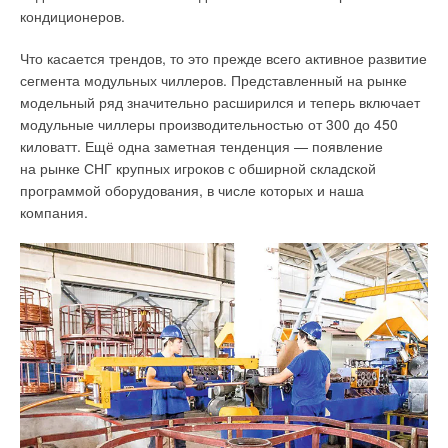
на отопление и вентиляцию
[8] многоквартирных домов,
кондиционеров.
одноквартирных домов (отдельно стоящих или
блокированной застройки) и общественных зданий, а также
Что касается трендов, то это прежде всего активное развитие
нормируемого на первом этапе повышения их
сегмента модульных чиллеров. Представленный на рынке
энергоэффективности, и новая таблица классов
модельный ряд значительно расширился и теперь включает
энергетической эффективности не только для
модульные чиллеры производительностью от 300 до 450
многоквартирных домов, но и для других гражданских
киловатт. Ещё одна заметная тенденция — появление
зданий.
на рынке СНГ крупных игроков с обширной складской
программой оборудования, в числе которых и наша
4
. Для контроля за реализацией предложенной программы
компания.
повышения энергетической эффективности зданий
необходимо восстановить участие экспертизы
проектной документации в области
энергоэффективности зданий
, предусмотренной
основополагающими федеральными документами №261-ФЗ
и ПП РФ №18*. Утверждает класс энергоэффективности
построенного и капитально отремонтированного
многоквартирного дома или общественного здания согласно
№261-ФЗ Госстройнадзор, но эта организация расчёты
не проводит и не проверяет их, а должна ориентироваться