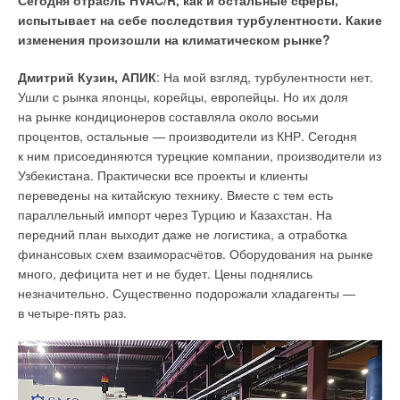
Сегодня отрасль HVAC/R, как и остальные сферы,
предпринимательству в сфере строительства направил
испытывает на себе последствия турбулентности. Какие
на рассмотрение предыдущую редакцию проекта приказа
изменения произошли на климатическом рынке?
Минстроя России с тем же названием.
Дмитрий Кузин, АПИК
: На мой взгляд, турбулентности нет.
НП «АВОК» рассмотрело этот проект, высказало критические
Ушли с рынка японцы, корейцы, европейцы. Но их доля
замечания о невозможности выполнения по этому приказу
на рынке кондиционеров составляла около восьми
задач, поставленных ПП РФ №18 от 25 января 2011 года
процентов, остальные — производители из КНР. Сегодня
и ПП РФ №603 от 20 мая 2017 года, предусматривающих
к ним присоединяются турецкие компании, производители из
во исполнение №261-ФЗ повышение энергоэффективности
Узбекистана. Практически все проекты и клиенты
зданий: первое — на 4
0
% к 2020 году (по сравнению
переведены на китайскую технику. Вместе с тем есть
с базовым уровнем 2003 года), второе — на 5
0
% к 2028
параллельный импорт через Турцию и Казахстан. На
году, в том числе на первом этапе с 2018 года — на 2
0
%
передний план выходит даже не логистика, а отработка
к тому же базовому году,
которые
до настоящего времени
финансовых схем взаиморасчётов. Оборудования на рынке
так и не выполнены Минстроем
. И предложило
много, дефицита нет и не будет. Цены поднялись
альтернативную редакцию, позволяющую реально
незначительно. Существенно подорожали хладагенты —
достигнуть показателей энергоэффективности жилых
в четыре-пять раз.
и общественных зданий, не только продекларированных
в ПП РФ №603
для нового строительств
а, но
и
существующего
жилищного фонда
в «Комплексном
плане мероприятий по повышению энергоэффективности