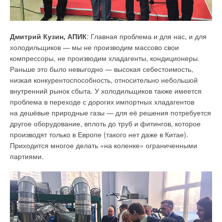
не соответствующие специалистам, выполняющим проект
организации строительства.
А в п. 26-1 раздела 10 «Требования к обеспечению
Дмитрий Кузин, АПИК
: Главная проблема и для нас, и для
безопасной эксплуатации объектов капитального
холодильщиков — мы не производим массово свои
строительства» содержится подпункт «з)
перечень
компрессоры, не производим хладагенты, кондиционеры.
требований энергетической эффективности, которым
Раньше это было невыгодно — высокая себестоимость,
здание должно соответствовать при вводе
низкая конкурентоспособность, относительно небольшой
в эксплуатацию и в процессе эксплуатации, и сроки,
внутренний рынок сбыта. У холодильщиков также имеется
в течение которых в процессе эксплуатации должно быть
проблема в переходе с дорогих импортных хладагентов
обеспечено выполнение указанных
требований
на дешёвые природные газы — для её решения потребуется
энергетической эффективности (за исключением зданий,
другое оборудование, вплоть до труб и фитингов, которое
на которые требования энергетической эффективности
производят только в Европе (такого нет даже в Китае).
не распространяются)
». Всё это подтверждает, что
Приходится многое делать «на коленке» ограниченными
неправильно был исключён раздел 101 «Мероприятия по
партиями.
обеспечению соблюдения требований энергетической
эффективности…», который, в соответствии с требованиями
СНиП 23-02-2003, имел чёткое и ясное название
«Энергоэффективность зданий».
И такой раздел должен быть восстановлен в составе