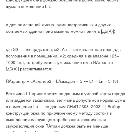
шума в помещении Lн:
и для помещений жилых, административных и других
обитаемых зданий приближенно можно принять [дБ(А)]:
где S0 — площадь окна, м2; Aп — эквивалентная площадь
поглощения в помещении, м2; средняя в диапазоне 125–
1000 Гц,), то требуемая звукоизоляция окна RAтран.тр
[дБ(А)] рассчитывается:
RAтран.тр = LAэкв.тер2 – LAэкв.доп – 5 == L1 – Lн – 5. (3)
Величина L1 принимается по данным шумовой карты города
или задается заказчиком, величина допустимой нормы шума
в помещении Lн — по данным СНиП 2303–2003 [1].Выбор
конструкции окна по приближенному методу состоит в
выполнении следующего требования: фактическая
звукоизоляция окна RAтран должна быть не меньше