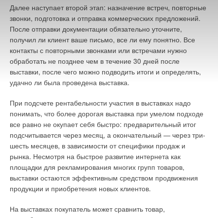
Далее наступает второй этап: назначение встреч, повторные
где Lp1 — уровень звукового давления снаружи у стены
звонки, подготовка и отправка коммерческих предложений.
дома, дБ(А). Требуемая звукоизоляция стены, которая
После отправки документации обязательно уточните,
определяется звукоизоляцией окна, рассчитывается по
получил ли клиент ваше письмо, все ли ему понятно. Все
формуле [дБ(А)]:
контакты с повторными звонками или встречами нужно
обработать не позднее чем в течение 30 дней после
выставки, после чего можно подводить итоги и определять,
Окончательно имеем [дБ(А)]:
удачно ли была проведена выставка.
где k — коэффициент, учитывающий нарушение диффузного
При подсчете рентабельности участия в выставках надо
звукового поля в помещении [1].Если источник шума и
понимать, что более дорогая выставка при умелом подходе
расчетная точка расположены на территории, расстояние
все равно не окупает себя быстро: предварительный итог
между которыми больше удвоенного максимального размера
подсчитывается через месяц, а окончательный — через три-
источника шума (r1 > 2lmax) и между ними нет препятствий,
шесть месяцев, в зависимости от специфики продаж и
экранизирующих шум или отражающих шум в направлении
рынка. Несмотря на быстрое развитие интернета как
расчетной точки (снаружи на расстоянии 2 м от
площадки для рекламирования многих групп товаров,
ограждающей конструкции), то октавные уровни звукового
выставки остаются эффективным средством продвижения
давления Lp1 [дБ(А)] в этой расчетной точке следует
продукции и приобретения новых клиентов.
определять следующим образом:
На выставках покупатель может сравнить товар,