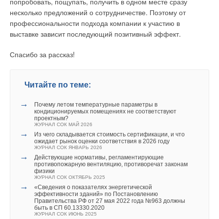
при точечном источнике шума (отдельная установка на
попробовать, пощупать, получить в одном месте сразу
территории, трансформатор и т.д.) — по формуле:
несколько предложений о сотрудничестве. Поэтому от
профессиональности подхода компании к участию в
при протяженном источнике ограниченного размера
выставке зависит последующий позитивный эффект.
(стена производственного здания, цепочка шахт
вентиляционных систем на крыше производственного
Спасибо за рассказ!
здания, трансформаторская подстанция с большим
количеством открыто расположенных трансформаторов)
— по формуле:
Читайте по теме:
→
В этих формулах значения величин F, W — то же, что и в
Почему летом температурные параметры в
кондиционируемых помещениях не соответствуют
ключевой формуле строительной акустики [1], а значения
проектным?
величины затухания звука в атмосфере βa [дБ(А)/км]
ЖУРНАЛ СОК МАЙ 2026
→
Из чего складывается стоимость сертификации, и что
принимаются отдельно. Эквивалентные уровни звука у
ожидает рынок оценки соответствия в 2026 году
фасада здания при наиболее интенсивном движении
ЖУРНАЛ СОК ЯНВАРЬ 2026
→
транспорта (в дневное время, «часпик») Lp1 = LAэкв [дБ(А)]
Действующие нормативы, регламентирующие
противопожарную вентиляцию, противоречат законам
могут быть измерены [10] или рассчитаны [7].
физики
ЖУРНАЛ СОК ОКТЯБРЬ 2025
→
«Сведения о показателях энергетической
Второй метод незаменим для уникальных строительных
эффективности зданий» по Постановлению
сооружений, где нет хорошего прототипа. Он более
Правительства РФ от 27 мая 2022 года №963 должны
быть в СП 60.13330.2020
трудоемок, чем первый; требует экспериментального
ЖУРНАЛ СОК ИЮНЬ 2025