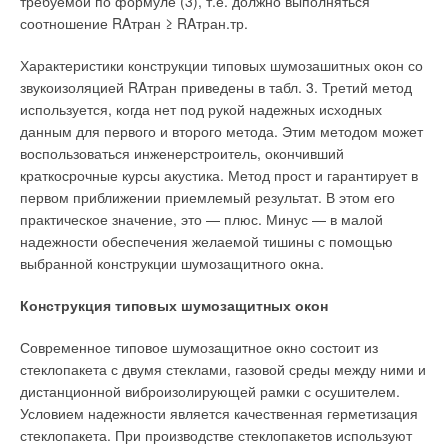
требуемой по формуле (3), т.е. должно выполняться
соотношение RAтран ≥ RAтран.тр.
Характеристики конструкции типовых шумозашитных окон со
звукоизоляцией RAтран приведены в табл. 3. Третий метод
используется, когда нет под рукой надежных исходных
данным для первого и второго метода. Этим методом может
воспользоваться инженерстроитель, окончивший
краткосрочные курсы акустика. Метод прост и гарантирует в
первом приближении приемлемый результат. В этом его
практическое значение, это — плюс. Минус — в малой
надежности обеспечения желаемой тишины с помощью
выбранной конструкции шумозащитного окна.
Конструкция типовых шумозащитных окон
Современное типовое шумозащитное окно состоит из
стеклопакета с двумя стеклами, газовой среды между ними и
дистанционной виброизолирующей рамки с осушителем.
Условием надежности является качественная герметизация
стеклопакета. При производстве стеклопакетов используют