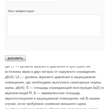
транспортного шума у фасада, обращенного в сторону
источника шума LAэкв.тер2, и допустимого уровня шума в
Текст комментария
помещении LAэкв.доп в соответствии с нормами,
указанными в СНиП 2303–2003 [1].
Расчет ожидаемых уровней транспортного шума может
производиться приближенно по формулам Г.Л. Осипова и
И.Л. Шубина [7].Снижение внешнего шума конструкцией окна
в защищаемом помещении предлагается определять по
приближенной в данном случае формуле:
где L1 — уровень звукового давления в пространстве
источника звука в двух метрах от наружного ограждения,
дБ(А); L2 — уровень звукового давления в защищаемом
помещении, где необходимо выполнить санитарные нормы
шума, дБ(А); S — площадь ограждающей конструкции [м2] со
звукоизоляций R; A — эквивалентная площадь
звукопоглощения в защищаемом помещении, м2.В нашем
случае, если требуемое снижение внешнего шума
конструкцией окна должно обеспечить допустимую норму