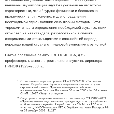
величины звукоизоляции идут без указания ее частотной
характеристики, что абсурдно физически и бесполезно
практически, в т.ч., конечно, и для определения
необходимой звукоизоляции окна любым методом. Этот
«прокол» в части определения необходимой звукоизоляции
окон свел на нет стандарт, разработанной в спешке
специалистами-стекольщиками в сложнейший период
перехода нашей страны от плановой экономики к рыночной.
Статья посвящена памяти Г.Л. ОСИПОВА, д.т.н.,
профессора, главного строительного акустика, директора
НИИСФ (1929–2008 гг.).
Строительные нормы и правила СНиП 2303–2003 «Защита от
шума». Разработаны Научноисследовательским институтом
строительной физики. Приняты и введены в действие
постановлением Госстроя России от 30 июня 2003 г. №136 взамен
СНиП II12–77 «Защита от шума».
Свод правил по проектированию и строительству СП 23103–2003
«Проектирование звукоизоляции ограждающих конструкций жилых
и общественных зданий». Разработан НИИСФ, МНИИТЭП при
участии ЦНИИЭПЖилища и МГСУ. Одобрен постнием Госстроя РФ
от 25 декабря 2003 г. №217.