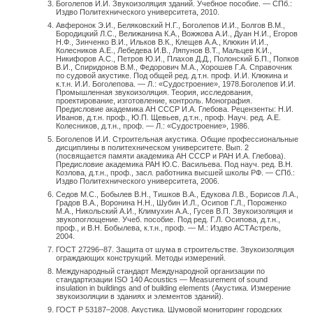
Боголепов И.И. Звукоизоляция зданий. Учебное пособие. — СПб.:
Издво Политехнического университета, 2010.
Авферонок Э.И., Беляковский Н.Г., Боголепов И.И., Болгов В.М.,
Бородицкий Л.С., Велижанина К.А., Вожжова А.И., Дуан Н.И., Егоров
Н.Ф., Зинченко В.И., Ильков В.К., Клещев А.А., Клюкин И.И.,
Колесников А.Е., Лебедева И.В., Ляпунов В.Т., Мальцев К.И.,
Никифоров А.С., Петров Ю.И., Плахов Д.Д., Полонский Б.П., Попков
В.И., Спиридонов В.М., Федорович М.А., Хорошев Г.А. Справочник
по судовой акустике. Под общей ред. д.т.н. проф. И.И. Клюкина и
к.т.н. И.И. Боголепова. — Л.: «Судостроение», 1978.Боголепов И.И.
Промышленная звукоизоляция. Теория, исследования,
проектирование, изготовление, контроль. Монография.
Предисловие академика АН СССР И.А. Глебова. Рецензенты: Н.И.
Иванов, д.т.н. проф., Ю.П. Щевьев, д.т.н., проф. Науч. ред. А.Е.
Колесников, д.т.н., проф. — Л.: «Судостроение», 1986.
Боголепов И.И. Строительная акустика. Общие профессиональные
дисциплины в политехническом университете. Вып. 2
(посвящается памяти академика АН СССР и РАН И.А. Глебова).
Предисловие академика РАН Ю.С. Васильева. Под науч. ред. В.Н.
Козлова, д.т.н., проф., засл. работника высшей школы РФ. — СПб.:
Издво Политехнического университета, 2006.
Седов М.С., Бобылев В.Н., Тишков В.А., Едукова Л.В., Борисов Л.А.,
Градов В.А., Воронина Н.Н., Шубин И.Л., Осипов Г.Л., Пороженко
М.А., Никольский А.И., Климухин А.А., Гусев В.П. Звукоизоляция и
звукопоглощение. Учеб. пособие. Под ред. Г.Л. Осипова, д.т.н.,
проф., и В.Н. Бобылева, к.т.н., проф. — М.: Издво АСТАстрель,
2004.
ГОСТ 27296–87. Защита от шума в строительстве. Звукоизоляция
ограждающих конструкций. Методы измерений.
Международный стандарт Международной организации по
стандартизации ISO 140 Acoustics — Measurement of sound
insulation in buildings and of building elements (Акустика. Измерение
звукоизоляции в зданиях и элементов зданий).
ГОСТ Р 53187–2008. Акустика. Шумовой мониторинг городских