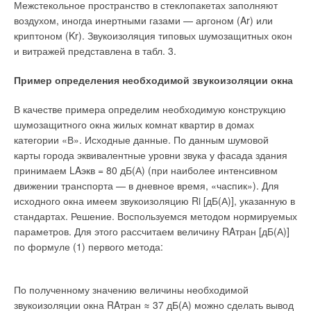
Межстекольное пространство в стеклопакетах заполняют
воздухом, иногда инертными газами — аргоном (Ar) или
криптоном (Kr). Звукоизоляция типовых шумозащитных окон
и витражей представлена в табл. 3.
Пример определения необходимой звукоизоляции окна
В качестве примера определим необходимую конструкцию
шумозащитного окна жилых комнат квартир в домах
категории «В». Исходные данные. По данным шумовой
карты города эквивалентные уровни звука у фасада здания
принимаем LAэкв = 80 дБ(А) (при наиболее интенсивном
движении транспорта — в дневное время, «часпик»). Для
исходного окна имеем звукоизоляцию Ri [дБ(А)], указанную в
стандартах. Решение. Воспользуемся методом нормируемых
параметров. Для этого рассчитаем величину RAтран [дБ(А)]
по формуле (1) первого метода:
По полученному значению величины необходимой
звукоизоляции окна RAтран ≈ 37 дБ(А) можно сделать вывод