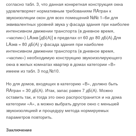
согласно табл. 3, что данная конкретная конструкция окна
удовлетворяет нормативным требованиям RAтран к
звукоизоляции окон для всех помещений №№ 1–6и для
эквивалентных уровней звука у фасада здания при наиболее
интенсивном движении транспорта (в дневное время,
«часпик») LAэкв [дБ(А)] в пределах от 60 до 80 дБ(А).Для
LAэкв = 80 дБ(А) у фасада здания при наиболее
интенсивном движении транспорта (в дневное время,
«часпик») необходимую конструкцию звукоизолирующего
окна в жилых комнатах квартир в домах категории «В»
имеем из табл. 3 под №10.
Но для домов, входящих в категорию «В», должно быть
RAтран = 30 дБ(А). Итак, запас равен 7 дБ(А). Можно
оставить так, и тогда это окно распространится и на дома
категории «А», а можно выбрать другое окно с меньшей
звукоизоляцией и процедуру метода нормируемых
параметров повторить.
Заключение