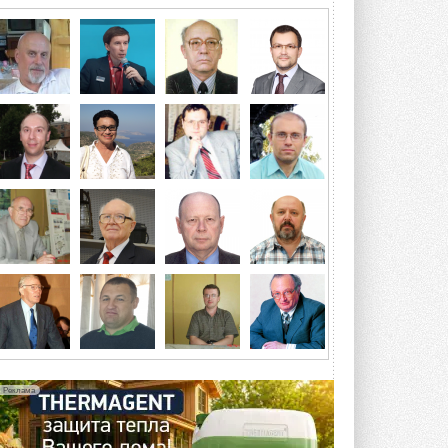
геотермальную энергию
Природосберегающие технологии ...
6 АВГУСТА 2026
Для Арктики создали
технологию защиты
ветрогенераторов от аварий
Разработка учитывает влияние
мерзлоты, обледенения и снеговых ...
6 АВГУСТА 2026
Гибридный тепловой насос PV/T
с одним общим испарителем
Исследователи предложили
конструкцию двухисточникового ...
5 АВГУСТА 2026
21-й ежегодный форум
«ЦОД-2026»
Мероприятие пройдет 2-3 сентября в
отеле Radisson Slavyanskaya. Форум
посетит более двух тысяч участников ...
Реклама
5 АВГУСТА 2026
Китайская Shenling представила