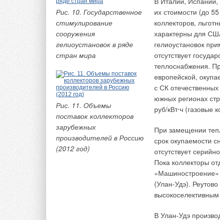
В Италии, Испании,
Рис. 10. Государственное
их стоимости (до 5
Цифры впечатляют, 
стимулирование
коллекторов, льгот
надзорные органы. 
сооружения
характерны для США
59.1330.2012 «Дост
гелиоустановок в ряде
гелиоустановок при
населения» — требу
стран мира
отсутствует госуда
одной открытой две
теплоснабжения. Пр
безопасности распо
европейской, окупа
лестничной клеткой
с СК отечественных
подпор воздуха, та
южных регионах стр
— коридор имеет с
Рис. 11. Объемы
руб/кВт⋅ч (газовые 
подпором, а с трет
поставок коллекторов
зарубежных
При замещении тепл
Однако эти аргумен
производителей в Россию
срок окупаемости с
Результат — лишние
(2012 год)
отсутствует серийн
Предлагаем также и
Пока коллекторы от
удаляемой газовоз
«Машиностроение» (
является массовый 
(Улан-Удэ). Реутов
10 тыс. кг/ч. Именн
высокоселективным
подборе вентилятор
В Улан-Удэ произво