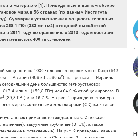
 горения и создания избыточного давления — то есть
ятой в материале [1]. Приведенные в данном обзоре
ановок мира в 56 странах (по данным Института
год). Суммарная установленная мощность тепловых
ла 268,1 ГВт (383 млн м2) с годовой выработкой
нка в 2011 году по сравнению с 2010 годом составил
сли превысила 400 тыс. человек.
х нескольких лет произошла смена основных нормативных
 теме. Сегодня помимо тематических СНиП (СП) главными
: СП 7.13130.2013 «Отопление, вентиляция и
 воздуха. Требования пожарной пожарной безопасности»
 ФГУ ВНИИПО МЧС России — «Расчетное определение
ой мощности на 1000 человек на первом месте Кипр (542
ов противодымной вентиляции», Рекомендации АВОК
ором — Австрия (406 кВт, 580 м
2
), на третьем — Израиль
т параметров противодымной защиты жилых и
На сегодняшний день большинство гелиоустановок
ий».
— 217,4 млн м
2
(152,2 ГВт) или 64,9 % от общемирового. В
 м
2
(39,3 ГВт) или 16,7 %. На рис. 1 приведена структура
ная и достаточно понятная система расчета, приведенная
новок мира с солнечными коллекторами (СК) всех типов.
2.05–91, пр. 22, МДС 41–99 и пособиях к СНиП, стала
ьзованию согласно пункту 7.4 [1], где предписано
иоустановок применяются жидкостные СК: плоские
продуктов горения в зависимости от мощности
стекленные), вакуумные трубчатые (ВТСК), а также
га пожара. Однако эти тепловыделения являются
текленные и остекленные). На рис. 2 приведены данные
Н
рючей нагрузки, скорости выгорания и площади очага
тановок по каждому типу СК, на рис. 3 — структура