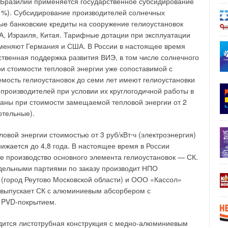
 Бразилии применяется государственное субсидирование
5 %). Субсидирование производителей солнечных
не правда ли? Выполнения этого пункта требуют
ные банковские кредиты на сооружение гелиоустановок
На самом деле другой документ — пункт 5.2.29 СП
, Израиля, Китая. Тарифные дотации при эксплуатации
упность зданий и сооружений для маломобильных групп
меняют Германия и США. В России в настоящее время
ет создания избыточного давления 20 Па в зоне при
рственная поддержка развития ВИЭ, в том числе солнечного
ри. В большинстве случаев в жилых зданиях зоны
и стоимости тепловой энергии уже сопоставимой с
ложены в лифтовых холлах, граничащих с коридором и
емость гелиоустановок до семи лет имеют гелиоустановки
 типа Н1. При таком варианте вообще не нужен никакой
 производителей при условии их круглогодичной работы в
к как зона безопасности уже защищена от попадания дыма
аны при стоимости замещаемой тепловой энергии от 2
истему дымоудаления, шахты лифтов находятся под
котельные).
ьей стороны — открытый объем лестницы.
овой энергии стоимостью от 3 руб/кВт⋅ч (электроэнергия)
ты не опровергаются и не принимаются во внимание.
нижается до 4,8 года. В настоящее время в России
 капитальные затраты, потеря площадей и т.д.
ое производство основного элемента гелиоустановок — СК.
зменить подход к определению расчетного количества
дельными партиями по заказу производит НПО
душной смеси системами дымоудаления. Определяющим
город Реутово Московской области) и ООО «Кассол»
расход через клапан на этаже пожара — то есть примерно
о выпускает СК с алюминиевым абсорбером с
о эту величину (уже завышенную) и следует принимать при
 PVD-покрытием.
а без учета подсосов.
дится листотрубная конструкция с медно-алюминиевым