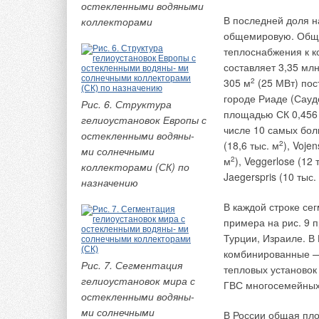
сокращения времени
остекленными водяными
капитальных затрат,
В последней доля н
коллекторами
общемировую. Обща
теплоснабжения к к
составляет 3,35 мл
305 м
2
(25 МВт) пос
городе Риаде (Сауд
Рис. 6. Структура
площадью СК 0,456
гелиоустановок Европы с
числе 10 самых бол
Возможные неточнос
остекленными водяны-
(18,6 тыс. м
2
), Vojen
при нынешней ситуа
ми солнечными
м
2
), Veggerlose (12 
в ОАО «Моспроект» 
коллекторами (СК) по
Jaegerspris (10 тыс.
подбора кожухотруб
назначению
определения расход
В каждой строке се
три-пять минут без
примера на рис. 9 
квалификации в люб
Турции, Израиле. В
комбинированные — 
Подобный способ ши
Рис. 7. Сегментация
тепловых установок
подобной практики 
гелиоустановок мира с
ГВС многосемейных
называя конкретных
остекленными водяны-
примера.
ми солнечными
В России общая пло