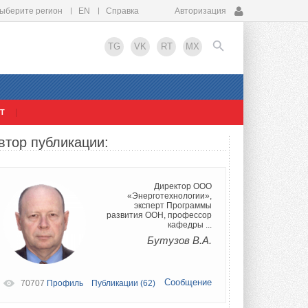
ыберите регион
EN
Справка
Авторизация
TG
VK
RT
MX
Т
EN
втор публикации:
Директор ООО
«Энерготехнологии»,
эксперт Программы
развития ООН, профессор
кафедры ...
Бутузов В.А.
Сообщение
70707
Профиль
Публикации (62)