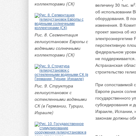
коллекторами (СК)
величину 30 тыс. м
2
Пример первый.
Им
об использовании В
Фирмойрасчетчиком
оборудования. В по
производительность
изменения. В Комит
стороны реакции по
проект закона об и
через пару дней бы
Рис. 8. Сегментация
электроэнергетике 
гелиоустановок Европы с
Пример второй.
Им
перспективную площ
водяными солнечными
Фирмаразработчик 
федеральном уровн
коллекторами (СК)
порядка 400 тыс. м
3
не поддерживается.
парения в воздухе 
Астраханская облас
системы уменьшить 
строительство гелио
необходимость созд
При сопоставимой с
подобных систем в 
Рис. 9. Структура
Европе рынок солне
гелиоустановок с
На наш взгляд име
государственного у
остекленными водяными
часто повторяющихс
субсидирования и д
СК (в Германии, Турции,
маломобильных груп
Израиле, Испании, 
Израиле)
воздуха из расчета 
законам должны обя
мощность системы п
для нагрева воздуха