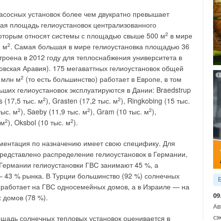
 проектирования и, что еще важнее, экономии
 энергетических ресурсов и т.д.
асосных установок более чем двукратно превышает
я площадь гелиоустановок централизованного
оторым относят системы с площадью свыше 500 м
2
в мире
н м
2
. Самая большая в мире гелиоустановка площадью 36
троена в 2012 году для теплоснабжения университета в
овская Аравия). 175 мегаваттных гелиоустановок общей
 млн м
2
(то есть большинство) работает в Европе, в том
ьших гелиоустановок эксплуатируются в Дании: Braedstrup
ти и допущения в расчетах будут многократно ниже, чем
s (17,5 тыс. м
2
), Grasten (17,2 тыс. м
2
), Ringkobing (15 тыс.
ции. В качестве примера можно привести разработанные
тыс. м
2
), Saeby (11,9 тыс. м
2
), Gram (10 тыс. м
2
),
много лет назад номограммы и таблицы для расчета и
 м
2
), Oksbol (10 тыс. м
2
).
ных водоводяных подогревателей, а также таблицы для
ов холодной и горячей воды в жилых зданиях. В течение
гментация по назначению имеет свою специфику. Для
 проведения нудных и долгих расчетов инженер средней
представлено распределение гелиоустановок в Германии,
ой точке страны получал безошибочный результат.
 Германии гелиоустановки ГВС занимают 45 %, а
43 % рынка. В Турции большинство (92 %) солнечных
роко применяется в развитых странах. Отсутствие
 работает на ГВС односемейных домов, а в Израиле — на
порой приводит к весьма курьезным последствиям. Не
09
 домов (78 %).
 объектов и фамилий разработчиков, приведем лишь два
Ав
сэ
щадь солнечных тепловых установок оценивается в