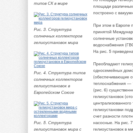
типов СК в мире
пожара.
площади различных 
построено с вакуум
Значения последних 
отсутствуют. Выпол
При этом в Европе 
инженером по отопл
Рис. 3. Структура
принятой Междунаро
результата и занима
солнечных коллекторов
солнечные установк
понимает нюансов п
гелиоустановок мира
водоснабжения (ГВС
пропорционально ко
На рис. 5 приведен
органах по тем же 
Преобладают гелиоу
В данной ситуации 
односемейных домо
Рис. 4. Структура типов
общественных здани
(обеспечивающие от
солнечных коллекторов
пожарной опасност
теплоснабжения — 1
гелиоустановок в
жилые здания; адми
(рис. 6) существен
Европейском Союзе
клубы, кинотеатры; 
гелиоустановок (от
классификацией сл
централизованного 
институтов, создат
гелиоустановки под
расчета для опреде
счет разности плотн
учетом габаритов, э
Рис. 5. Структура
насосные. На рис. 
необходимо для обе
гелиоустановок мира с
гелиоустановок в ми