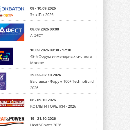
08 - 10.09.2026
Mitsubishi расширяет
ЭкваТэк 2026
направление систем
охлаждения для ЦОД
Mitsubishi Electric создаёт в США новую
08.09.2026 00:00
компанию MEHITS US Inc. ...
31 ИЮЛЯ 2026
А-ФЕСТ
США запретили использование
иностранных инверторов
10.09.2026 09:30 - 17:30
28 июля 2026 года Федеральная
48-й Форум инженерных систем в
комиссия по связи США (FCC) обновила
Москве
свой специальный перечень Covered ...
31 ИЮЛЯ 2026
29.09 - 02.10.2026
Уже через месяц в России
Выставка - Форум 100+ TechnoBuild
можно будет устанавливать
2026
солнечные панели в МКД
С 1 сентября снимается запрет на
микрогенерацию в многоквартирных ...
06 - 09.10.2026
30 ИЮЛЯ 2026
КОТЛЫ И ГОРЕЛКИ - 2026
Канальные вентиляторы с ЕС-
двигателями Sysimple TRS EC
19 - 21.10.2026
Poti
Heat&Power 2026
Новинка от Системэйр —