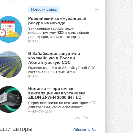
Новости рынка
Российский коммунальный
ресурс на исходе
Заниженные тарифы ведут
инфраструктуру ЖКХ к дальнейшей
деградации, считают эксперты ...
ВЧЕРА
В Забайкалье запустили
крупнейшую в России
Абагайтуйскую СЭС
Годовая выработка Абагайтуйской СЭС
составит 223 221 тыс. кВт-ч ...
ВЧЕРА
Новинка — приточная
вентиляционная установка
ZILON ZPW-N 2000 INT EC
Серия построена на вентиляторах с EC-
двигателями, что обеспечивает ...
6 АВГУСТА 2026
Учёные ЮУрГУ создали
каскадную установку,
аши авторы
Обновить
Все
объединяющую солнечную и