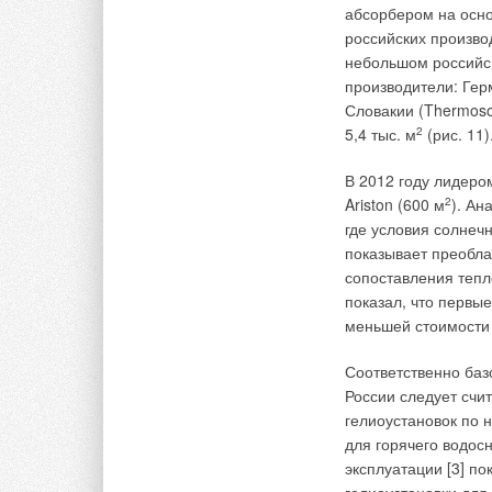
абсорбером на осно
российских произво
небольшом российс
производители: Герма
Словакии (Thermoso
Согласно действую
5,4 тыс. м
2
(рис. 11)
выполняются только
Снижение производ
В 2012 году лидеро
приведет не только
Ariston (600 м
2
). Ан
дверей на путях эв
где условия солнеч
практического реше
показывает преобла
воздуховодов систе
сопоставления тепл
показал, что первы
На наш взгляд это 
меньшей стоимости
выполнимых способ
зданий (четыре-вос
Соответственно баз
маломобильных груп
России следует счит
системы подпора. С
гелиоустановок по 
коридоров — вопро
для горячего водос
эксплуатации [3] по
Требует пояснения и