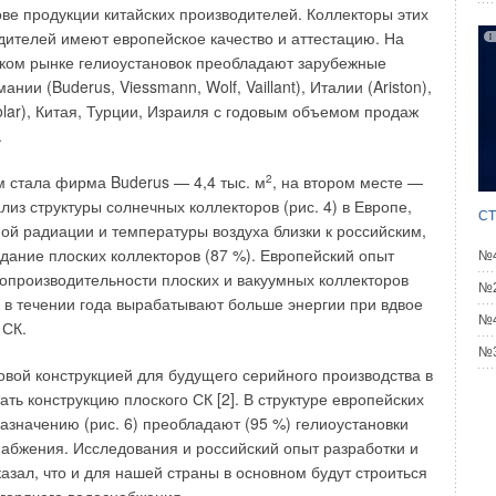
ве продукции китайских производителей. Коллекторы этих
дителей имеют европейское качество и аттестацию. На
ком рынке гелиоустановок преобладают зарубежные
нии (Buderus, Viessmann, Wolf, Vaillant), Италии (Ariston),
lar), Китая, Турции, Израиля с годовым объемом продаж
щим нормам воздуховоды систем противодымной защиты
.
 в металле, при этом подсосы практически отсутствуют.
ительности систем вытяжной противодымной вентиляции
м стала фирма Buderus — 4,4 тыс. м
2
, на втором месте —
 к экономии ресурсов, но и решит проблему открывания
ализ структуры солнечных коллекторов (рис. 4) в Европе,
СТ
акуации людям не богатырского сложения. Не имеет
ной радиации и температуры воздуха близки к российским,
ния и вопрос компенсации температурного удлинения
дание плоских коллекторов (87 %). Европейский опыт
№4
м удаления продуктов сгорания.
опроизводительности плоских и вакуумных коллекторов
№2
е в течении года вырабатывают больше энергии при вдвое
требование следует убрать из норм до разработки реально
№4
 СК.
ов. Есть проблема при проектировании малоэтажных
№3
емь этажей). Если в них имеются лифты для перевозки
овой конструкцией для будущего серийного производства в
п населения и зоны безопасности, то необходимы
ать конструкцию плоского СК [2]. В структуре европейских
ледует ли при этом выполнять дымоудаление из
назначению (рис. 6) преобладают (95 %) гелиоустановки
с спорный.
набжения. Исследования и российский опыт разработки и
казал, что и для нашей страны в основном будут строиться
 выполнение пунктов 8.5 и 8.8 [1], согласно которым