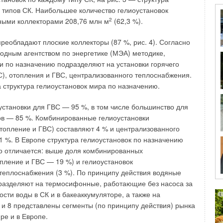
типов СК. Наибольшее количество гелиоустановок
ными коллекторами 208,76 млн м
2
(62,3 %).
величин для объектов I-го, II-го и III-го уровня сложности
нение расчета в условиях реального проектирования
преобладают плоские коллекторы (87 %, рис. 4). Согласно
ению и вентиляции в этих условиях не дает грамотного
дным агентством по энергетике (МЭА) методике,
ет массу времени, так как специалист этого профиля не
и по назначению подразделяют на установки горячего
роблемы. При этом количество неточностей, ошибок
), отопления и ГВС, централизованного теплоснабжения.
личеству проектантов, а проверка расчетов в надзорных
а структура гелиоустановок мира по назначению.
причинам просто невозможна.
становки для ГВС — 95 %, в том числе большинство для
предлагается установить классификацию жилых и
в — 85 %. Комбинированные гелиоустановки
й в зависимости от их назначения, функциональной
опление и ГВС) составляют 4 % и централизованного
и. Как предложение можно принять следующую схему:
 %. В Европе структура гелиоустановок по назначению
нистративно-офисные здания; стоянки автомобилей;
но отличается: выше доля комбинированных
торговые центры; гостиницы; атриумы. В соответствии с
опление и ГВС — 19 %) и гелиоустановок
едует, используя наработки ВНИИПО и ведущих проектных
теплоснабжения (3 %). По принципу действия водяные
ь пособие с приведением таблиц, графиков, примеров
разделяют на термосифонные, работающие без насоса за
ления параметров систем противопожарной вентиляции с
ости воды в СК и в бакеаккумуляторе, а также на
тажности, других характеристик здания. Это крайне
7 и 8 представлены сегменты (по принципу действия) рынка
спечения получения нормальных результатов расчетов,
ре и в Европе.