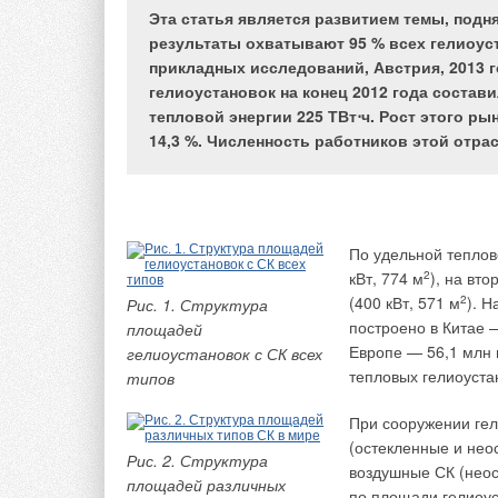
требований к системам удаления продуктов
Эта статья является развитием темы, подн
к системам противопожарной вентиляции.
результаты охватывают 95 % всех гелиоуст
прикладных исследований, Австрия, 2013 
гелиоустановок на конец 2012 года состави
тепловой энергии 225 ТВт⋅ч. Рост этого ры
14,3 %. Численность работников этой отра
В течение последни
документов по этой
являются следующие
кондиционирование
[1], Рекомендации
По удельной теплов
основных параметр
кВт, 774 м
2
), на вт
5.5.2012 — «Расче
(400 кВт, 571 м
2
). 
Рис. 1. Структура
общественных здан
построено в Китае 
площадей
Европе — 56,1 млн
гелиоустановок с СК всех
Относительно строй
тепловых гелиоуста
типов
в частности в СНиП 
непригодной к испол
При сооружении гел
определять расход 
(остекленные и нео
Рис. 2. Структура
тепловыделений оча
воздушные СК (неос
площадей различных
производными от го
по площади гелиоус