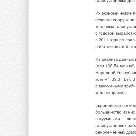
гелиоустановки для
компенсация наруж
осуществляется в к
Их экономические п
Логика не прогляды
освоено сооружение
нижнюю зону. Следу
тепловых гелиоустан
152.13130.2013 («п
с годовой выработко
113.13330.2012 («с
в 2011 году по срав
между смежными по
работников этой от
воротами, а второй
воздуха. Аналогична
Из анализа данных 
в решениях по подп
(или 106,54 млн м
2
,
Народной Республик
Кроме того, соглас
млн м
2
, 39,3 ГВт).
удаляемых продукто
с вакуумными трубч
не более 30 % и со
коллекторами).
затруднительно — 
30 тыс. м
3
/ч состав
Европейская сегмен
публикации вовсе н
большинство из них
— автор отдает себе
вакуумными — лишь 
направления дейст
гелиоустановок раб
получить поддержку
односемейных домов