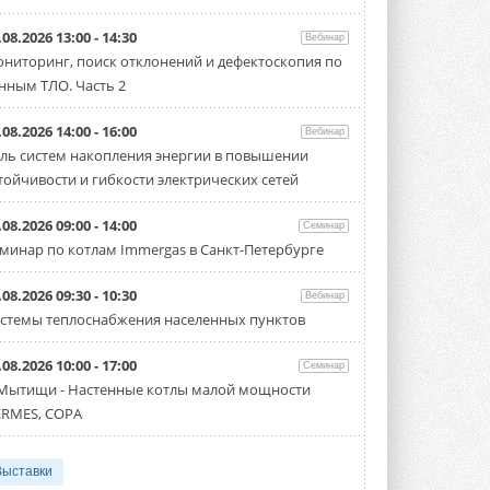
Samsung выпускает VRF-
систему DVM на R32
.08.2026 13:00 - 14:30
Вебинар
Линейка включает семь типоразмеров
ниторинг, поиск отклонений и дефектоскопия по
производительностью от 22,4 до 56 кВт.
Суммарная длина трубопроводов ...
нным ТЛО. Часть 2
3 АВГУСТА 2026
.08.2026 14:00 - 16:00
Вебинар
«СиСофт Девелопмент» подвел
ль систем накопления энергии в повышении
итоги конкурса студенческих
проектов «ТИМ-лидеры 2026»
тойчивости и гибкости электрических сетей
Новый сезон конкурса «ТИМ-лидеры»
стартует уже в сентябре 2026 года ...
.08.2026 09:00 - 14:00
Семинар
3 АВГУСТА 2026
минар по котлам Immergas в Санкт-Петербурге
«Русклимат» укрепляет
партнёрство за Уралом
.08.2026 09:30 - 10:30
Вебинар
Президент Омского землячества в
стемы теплоснабжения населенных пунктов
Москве Михаил Тимошенко посетил
Омск с трёхдневным рабочим визитом ...
31 ИЮЛЯ 2026
.08.2026 10:00 - 17:00
Семинар
 Мытищи - Настенные котлы малой мощности
Carrier модернизирует
RMES, COPA
флагманский чиллер AquaEdge
19XR
Чиллер получил новую версию,
работающую на хладагенте R1234ze ...
Выставки
31 ИЮЛЯ 2026