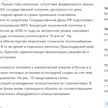
. Причин тому несколько: отсутствие федерального закона
еем в гостинице атриум на восемь этажей.
10
ИЭ, государственной политики, доступного по цене
 предложена система механического дымоудаления
Мо
следнее время в стране произошли позитивные
ю величиной 600 тыс. м
3
/ч. После негативной с нашей
да
ете по энергетики Государственной Думы РФ подготовлен
 поводу конструктивной невозможности осуществления
спользовании ВИЭ. Концепция технической политики в
ло предложено снижение до 120 тыс. м
3
/ч!
10
России до 2030-го года на экспертном уровне оценивает
Ро
еем трехъярусную подземную автостоянку.
адь солнечных коллекторов в 10 млн м
2
. На
ус
предложила систему механического дымоудаления
е (Министерство энергетики) солнечное теплоснабжение
/ч. После высказанных опасений по поводу возможного
 В то же время в отдельных регионах (Краснодарский край,
11
автомобиля типа «Ока», было предложено мощность
ть, Бурятия) администрации финансируют разработку и
Се
до 100 тыс. м3/ч! Эти примеры лишний раз подтверждают
установок.
ания единого для страны пособия для проектирования
11
тоимости тепловой и электрической энергии в России и в
современном виде.
Си
чных тепловых установок в последней создан за счет мер
ются странные системные подходы в решении некоторых
правления. На рис. 10 представлена схема
11
я ситуаций. В случае наличия зон безопасности (для
отаций на внедрение гелиоустановок по странам мира. В
г.
п населения) пункт 7.15 [1] требует подачи наружного
на Кипре вновь строящиеся объекты по соответствующим
HE
скорости в открытом проеме 1,5 м/с. Нетрудно подсчитать
зательно оборудоваться гелиоустановками.
ритока — порядка 10 тыс. м
3
/ч и затраты электроэнергии
 до 12 °C составят 100 кВт.