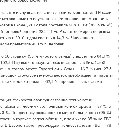
 горячего водоснабжения.
ным воздухом удаляемых продуктов горения при пожаре
оридорах в верхнюю зону, а в помещениях — в нижнюю.
оказатели улучшаются с повышением мощности. В России
вается, надзорные органы требуют подачу только в
 мегаваттных гелиоустановок. Установленная мощность
ет устранить противоречие между пунктом 5.2.5 СП
овок на конец 2012 года составила 268,1 ГВт (383 млн м
2
)
одземные автостоянки») и пунктом 5.1.16 СП
й тепловой энергии 225 ТВт⋅ч. Рост этого мирового рынка
тоянки автомобилей»): в первом документе для сообщения
нению с 2010 годом составил 14,3 %. Численность
жарными отсеками требуется проем с противопожарными
расли превысила 400 тыс. человек.
 документ требует устройства тамбур-шлюза с подпором
я ситуация по пункту 5 и, соответственно, по пункту 5.1.26
по 56 странам (95 % мирового рынка) следует, что 64,9 %
орам воздуха.
 152,2 ГВт) всех гелиоустановок построены в Китайской
е, на втором месте Европейский Союз — 16,7 % (или 27,5
но пункту 6.3.2 СП 154.13130.2013 компенсация объемов
 В мировой структуре гелиоустановок преобладают аппараты
в горения осуществляется в нижнюю зону с дисбалансом
атыми коллекторами — 62,3 % (прочие — с плоскими
 скоростью не более 1 м/с. Выполнение этой нормы крайне
площадь отверстий при мощности системы дымоудаления
ляет около 6 м
2
! Где здесь смысл? Целью данной
тация гелиоустановок существенно отличаются:
е является критика действующих нормативных документов
 снабжены плоскими солнечными коллекторами — 87 %, а
 отчет в том, что проблемы проектирования этого
8 %. По признаку назначения в мире большинство (95 %)
вительно сложны. Но есть желание быть услышанным и
отает на горячее водоснабжение, в том числе 85 % на ГВС
 в вопросе создания пособия с упрощенной методикой
. В Европе также преобладают гелиоустановки ГВС — 78