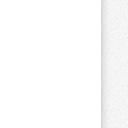
25 спортсменов, выступающих в
прыжках с трамплина и лыжном
двоеборье на международных ...
29 ИЮЛЯ 2026
Новый фирменный магазин
Midea открылся в Сургуте
Компания «Даичи» совместно с
партнером «Энердрим» открыла новый
фирменный магазин Midea в Сургуте ...
29 ИЮЛЯ 2026
Токио — лидер по
интенсивности использования
кондиционеров
Данные получены в ходе очередного
опроса Daikin о восприятии жары ...
28 ИЮЛЯ 2026
CDU производства LG прошёл
валидацию NVIDIA для ИИ-дата-
центров
Компания становится официальным
партнёром NVIDIA по системам ...
28 ИЮЛЯ 2026
В Великобритании предлагают