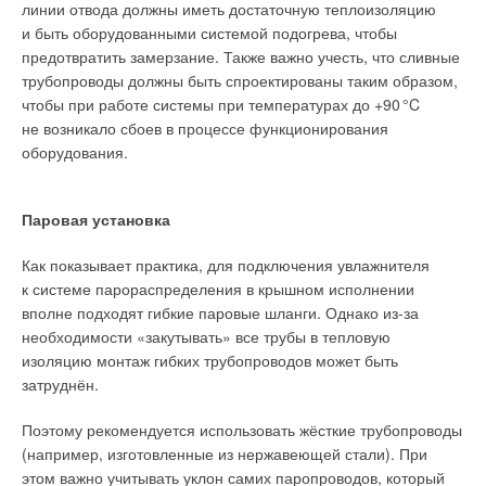
линии отвода должны иметь достаточную теплоизоляцию
с использованием технологий виртуальной реальности, BIM-
и быть оборудованными системой подогрева, чтобы
технологии, использование современных программных
предотвратить замерзание. Также важно учесть, что сливные
комплексов для проектирования и моделирования объектов
трубопроводы должны быть спроектированы таким образом,
солнечной, ветровой и гидроэнергетики (фото 1).
чтобы при работе системы при температурах до +9
0
°C
не возникало сбоев в процессе функционирования
оборудования.
Паровая установка
Как показывает практика, для подключения увлажнителя
к системе парораспределения в крышном исполнении
вполне подходят гибкие паровые шланги. Однако из-за
необходимости «закутывать» все трубы в тепловую
Фото 1. 3D-моделирование — новая дисциплина в
изоляцию монтаж гибких трубопроводов может быть
отрасли возобновляемой энергетики
затруднён.
Вторая профильная магистерская образовательная
Поэтому рекомендуется использовать жёсткие трубопроводы
программа — 08.04.01_14 «
Энергоэффективность
(например, изготовленные из нержавеющей стали). При
и энергосбережение в гражданском строительстве
»
этом важно учитывать уклон самих паропроводов, который