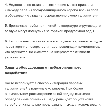
и низкоуглеродного развития экономики, особенно
проектирования, строительства, эксплуатации и управления,
4
. Недостаточно активная вентиляция может привести
в условиях глобальных климатических изменений. Он один
обеспечивающих высокое качество проекта, надёжность
к выходу пара из погодозащищённого короба вблизи пола
из авторов работ «
Концепции развития
возобновляемых
и безопасность эксплуатации, энергетическую
и образованию льда непосредственно около увлажнителя.
источников энергии в России
», «
Концепции развития
и экономическую эффективность, минимизацию воздействия
ветровой энергетики в Росси
и», «
Справочника по
на окружающую среду [1, 2].
5
. Дренажные трубы при низкой температуре окружающего
ресурсам возобновляемых источников
энергии России
воздуха могут лопнуть из-за горячей продувочной воды.
и местным видам топлива
», «
Климатические факторы
возобновляемых источников энергии
», «
Водно-
6
. Тепло может рассеиваться в холодном наружном воздухе
энергетические режимы ГЭС в условиях
климатических
через горячие поверхности паропроводящих компонентов,
изменений
».
что отрицательно скажется на энергоэффективности
увлажнителя.
Доктор технических наук, профессор В. В. Елистратов —
автор монографии «
Возобновляемая энергетика
» объёмом
Защита оборудования от неблагоприятного
35 печатных листов (п.л.). Им изданы учебники и учебные
воздействия
пособия, в том числе «
Оценки ресурсов возобновляемых
источников энергии в России
», «
Использование
Часто используется способ интеграции паровых
возобновляемой энергии
», «
Режимы работы установок
увлажнителей в наружные установки. При более
СПбПУ — один из старейших ведущих вузов в России.
и энергокомплексов на основе возобновляемых видов
внимательном рассмотрении такой подход вызывает
Основан в 1899 году
энергии
», раздел по ВИЭ в учебном пособии для
определённые сомнения. Ведь речь идёт об установке
диспетчеров Системного оператора Единой энергетической
устройств, изначально предназначенных для использования
В связи с этим принципы подготовки научных, инженерных
системы (АО «СО ЕЭС») РФ «
Электроэнергетические