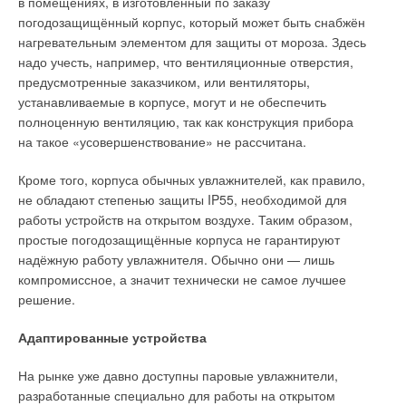
в помещениях, в изготовленный по заказу
и технических кадров для отрасли возобновляемой
системы
», учебное пособие на русском и английском
погодозащищённый корпус, который может быть снабжён
энергетики России должны в полной мере отражать
языках «
Ресурсы
и технологии преобразования
нагревательным элементом для защиты от мороза. Здесь
современные тенденции организации образовательного
возобновляемых видов энергии
» (42,75 п.л.) и многие
надо учесть, например, что вентиляционные отверстия,
процесса, разумно сочетать принципы очного
другие.
предусмотренные заказчиком, или вентиляторы,
и дистанционного образования подготовки научных,
устанавливаемые в корпусе, могут и не обеспечить
инженерных и технических кадров.
За период научно-педагогической деятельности
полноценную вентиляцию, так как конструкция прибора
профессором В. В. Елистратовым опубликовано более 300
В Санкт-Петербургском политехническом университете
на такое «усовершенствование» не рассчитана.
учебно-научных работ по энергетике и строительству, в том
Петра Великого осуществляется многоуровневая подготовка
числе девять монографий, более 20 учебников и учебных
Кроме того, корпуса обычных увлажнителей, как правило,
студентов (бакалавров, магистров, аспирантов) по
пособий, получено более 20 авторских свидетельств
не обладают степенью защиты IP55, необходимой для
направлению проектирования, строительства, эксплуатации
и патентов РФ. Под его руководством защищено более 15
работы устройств на открытом воздухе. Таким образом,
и управления объектами гидроэнергетики и возобновляемой
диссертаций на соискание учёной степени кандидата
простые погодозащищённые корпуса не гарантируют
энергетики, а также проектирования гражданских зданий
технических наук. Является председателем
надёжную работу увлажнителя. Обычно они — лишь
с использованием принципов солнечной архитектуры,
Диссертационного совета СПбПУ по специальности 2.4.5
компромиссное, а значит технически не самое лучшее
энергои водосбережения, высоким классом
«
Энергетические системы и комплексы
». Профессор В. В.
решение.
энергоэффективности и внедрением установок ВИЭ. При
Елистратов имеет большие международные связи, являлся
этом большое внимание уделяется взаимодействию
членом программного комитета и приглашённым спикером
Адаптированные устройства
с работодателями и выполнению научно-исследовательских
на многих международных форумах и конференциях,
и практических работ под руководством сотрудников
выступал с лекциями как приглашённый профессор
На рынке уже давно доступны паровые увлажнители,
и лабораторной базы Научно-образовательного центра
в университетах Германии, Финляндии, Китая, Узбекистана,
разработанные специально для работы на открытом
«Энергоустановки на основе возобновляемых видов