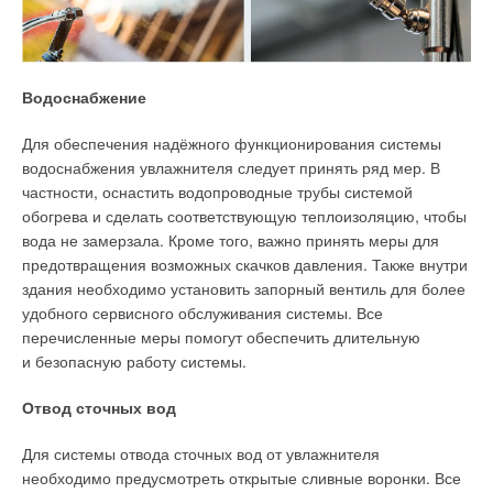
08.04.01_24 «
Проектирование объектов возобновляемой
энергетики с использованием цифровых технологий
» —
позволяет получить квалификацию магистра по двум
направлениям — «
Строительство
» и «
Энергетика
».
Водоснабжение
Целью этой программы является подготовка магистров,
Для обеспечения надёжного функционирования системы
обладающих навыками научно-исследовательской,
водоснабжения увлажнителя следует принять ряд мер. В
проектной, производственно-технологической деятельности,
частности, оснастить водопроводные трубы системой
знаниями и компетенциями в области ресурсного
обогрева и сделать соответствующую теплоизоляцию, чтобы
обоснования, проектирования, электроэнергетического
вода не замерзала. Кроме того, важно принять меры для
и режимного функционирования, технико-экономического
предотвращения возможных скачков давления. Также внутри
и экологического обоснования объектов энергетики
здания необходимо установить запорный вентиль для более
с использованием ВИЭ — гидроэлектростанций,
удобного сервисного обслуживания системы. Все
ветроэлектростанций, солнечных электростанций,
перечисленные меры помогут обеспечить длительную
энергокомплексов на основе ВИЭ, в том числе создаваемых
и безопасную работу системы.
в сложных природно-климатических условиях.
Отвод сточных вод
На этапе обучения вводятся новые дисциплины
Для системы отвода сточных вод от увлажнителя
в соответствии с требованиями и запросами отрасли: 3D-
необходимо предусмотреть открытые сливные воронки. Все
моделирование, прототипирование, создание объектов