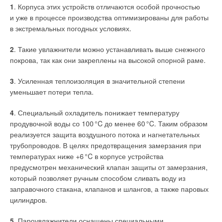
1
. Корпуса этих устройств отличаются особой прочностью
и уже в процессе производства оптимизированы для работы
Современные тренды развития экономики РФ связаны
в экстремальных погодных условиях.
с цифровизацией всех этапов жизненного цикла объекта,
в том числе создания цифровых моделей и цифровых
2
. Такие увлажнители можно устанавливать выше снежного
двойников [4]. Процесс создания таких сложных структур
покрова, так как они закреплены на высокой опорной раме.
требует разработки и внедрения современных цифровых
технологий проектирования и методов управления,
3
. Усиленная теплоизоляция в значительной степени
обеспечивающих высокую экономическую эффективность,
уменьшает потери тепла.
повышение качества проекта, минимизации воздействия
на окружающую среду. Разработка и внедрение новых
4
. Специальный охладитель понижает температуру
цифровых технологий проектирования, строительства,
продувочной воды со 10
0
°C до менее 6
0
°C. Таким образом
эксплуатации и управления требуют подготовки кадров
реализуется защита воздушного потока и нагнетательных
нового уровня, способных быстро встраиваться
трубопроводов. В целях предотвращения замерзания при
в производственные проблемы, принимать конструктивные
температурах ниже +
6
°C в корпусе устройства
решения и предлагать новые инновационные решения, как
предусмотрен механический клапан защиты от замерзания,
в области конструктивных решений по созданию технических
который позволяет ручным способом сливать воду из
объектов, так и обоснованию принятия решений по выбору
заправочного стакана, клапанов и шлангов, а также паровых
наиболее эффективного варианта реализации проекта
цилиндров.
с минимальным воздействием на окружающую среду. В
процесс обучения вводятся новые дисциплины: 3D-
5
. Пароувлажнители оснащены специальными