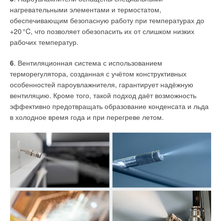
моделирование объекта, BIM-технологии, современные
нагревательными элементами и термостатом,
программные комплексы для проектирования [9].
обеспечивающим безопасную работу при температурах до
+2
0
°C, что позволяет обезопасить их от слишком низких
Системная подготовка специалистов в Инженерно-
рабочих температур.
строительном институте (ИСИ) СПбПУ опирается на базовую
программу бакалавриата 08.03.01_04 «
Гидротехническое,
6
. Вентиляционная система с использованием
энергетическое и арктическое строительство
».
терморегулятора, созданная с учётом конструктивных
Современные задачи развития экономики требуют
особенностей пароувлажнителя, гарантирует надёжную
специалистов, способных осуществлять проектирование,
вентиляцию. Кроме того, такой подход даёт возможность
реконструкцию и эксплуатацию объектов энергетического
эффективно предотвращать образование конденсата и льда
и гидротехнического строительства, в том числе в Арктике,
в холодное время года и при перегреве летом.
к которым не применимо типовое проектирование и для
каждого проекта необходим индивидуальный подход по
разработке новых технических решений. Поэтому
к компетенциям проектировщиков, разрабатывающим
проекты в области энергетического строительства,
предъявляются особенно высокие требования с учётом
большого разнообразия объектов и их специфики.
Магистерский уровень подготовки в СПбПУ обеспечивается
двумя магистерскими программами, одна из которых —