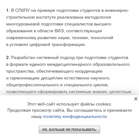
1
. В СПбПУ на примере подготовки студентов в инженерно-
строительном институте реализована методология
многоуровневой подготовки специалистов высшего
образования в области ВИЭ, соответствующая
современному развитию науки, техники, технологий
в условиях цифровой трансформации.
2
. Разработан системный подход при подготовке студентов
в формате единого междисциплинарного образовательного
пространства, обеспечивающего координацию
и гармонизацию дисциплин естественно-научного,
общепрофессионального и специального циклов,
позволяющего сформировать системные знания, целостные
×
компетенции при подготовке специалистов в области ВИЭ.
Этот веб-сайт использует файлы cookies.
Продолжая просмотр сайта, Вы соглашаетесь и принимаете
3
. Впервые в СПбПУ лицензирована внутривузовская
нашу
политику конфиденциальности
.
сетевая магистерская программа 08.04.01_24
«
Проектирование объектов возобновляемой энергетики
ОК. БОЛЬШЕ НЕ ПОКАЗЫВАТЬ.
с использованием цифровых технологий
», позволяющая
студентам получить квалификацию магистра по двум