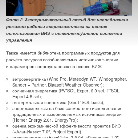
Фото 2. 3кспериментальный стенд для исследования
режимов работы энергокомплекса на основе
использования ВИЭ с интеллектуальной системой
управления
Также имеется библиотека программных продуктов для
расчёта ресурсов возобновляемых источников энергии
и параметров энергоустановок на основе ВИЭ:
ветроэнергетика (Wind Pro, Meteodyn WT, Windographer,
Sander + Partner, Blaasoft Weather Observer);
солнечная энергетика (PV*SOL Expert 6.0 set, T*SOL
Expert 4.5 set);
геотермальная энергетика (GeoT*SOL basic);
энергокомплексы на базе совместного использования
традиционных и возобновляемых источников энергии
(Homer Energy 2.81, ЕnergyPro);
оценка экономической эффективности проектов ВИЭ
(«Альт-Инвест 7.0″, Project Expert);
гидроэнергетика (FlowVision 2.5.04; «Гидроудар 1.0″,