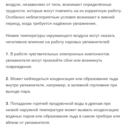
и оценки их ресурсов с учётом временной
возобновляемой энергии со случайно-детерминированным
воздухе, независимо от типа, возникают определённые
и пространственной изменчивости;
характером образования (солнечной, ветровой,
трудности, которые могут повлиять на их корректную работу.
созданием новых технологий вовлечения возобновляемой
гидроэнергии) при создании энергетических объектов (ГЭС,
энергии в систему энергообеспечения и сооружение
Особенно неблагоприятные условия возникают в зимний
энергетических объектов;
ГАЭС, ВЭС, СФЭС) и энергокомплексов (ВЭС — СФЭС —
период, когда требуется надёжное увлажнение.
изучением, оценкой и районированием природного,
ГЭС, ВЭС — СФЭС, ВЭС — ДЭС, ВЭС — СФЭС — ДЭС) для
технического, экологического и экономического
сетевой и автономной энергетики; создание научно-
Низкие температуры окружающего воздуха могут оказать
потенциала ВИЭ;
технических и электроэнергетических принципов
негативное влияние на работу паровых увлажнителей:
разработкой государственной и региональной
и методологии развития автономной генерации в Российской
нормативно-правовой базы использования, внедрения
1
. В работе чувствительных электронных компонентов
Федерации, в том числе для арктических условий, на основе
и стимулирования ВИЭ для централизованного
увлажнителя могут произойти сбои или возникнуть
гибридных энергетических комплексов, использующих
и автономного/локального энергоснабжения;
формированием новых принципов ценообразования,
повреждения.
традиционные и возобновляемые источники энергии
инвестиционного обеспечения и оценки эффективности
с адаптированным к суровым климатическим условиям
в сфере возобновляемых источников энергии.
2
. Может наблюдаться конденсация или образование льда
энергетическим оборудованием, включающим
внутри увлажнителя, например, в заливной горловине при
интеллектуальные системы управления для максимального
Современные тренды развития экономики РФ связаны
выходе пара.
использования возобновляемого энергетического ресурса
с цифровизацией всех этапов жизненного цикла создания
и экономической эффективности.
энергетического объекта, особенного такого сложного
3
. Попадание горячей продувочной воды в дренаж при
и интегрированного в природную среду, как объект
низкой наружной температуре может вызвать конденсацию
Большое место в деятельности профессора В. В.
возобновляемой энергетики. Процесс создания таких
водяных паров или образование льда в самом приборе или
Елистратова занимает научно-просветительская работа по
сложных сооружений и объектов требует разработки
вблизи от увлажнителя.
продвижению идей и технологий «зелёной» энергетики
и внедрения современных цифровых технологий