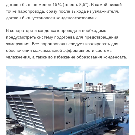
(
Energy Efficient and Sustainable Building
) — реализуется
должен быть не менее 1
5
% (то есть 8,5°). В самой низкой
на английском языке. Программа ориентирована в том числе
точке паропровода, сразу после выхода из увлажнителя,
на привлечение иностранных студентов. Целью подготовки
должен быть установлен конденсатоотводчик.
магистров по данной образовательной программе является
формирование у студентов знаний по проектированию
В сепараторе и конденсатопроводе и необходимо
и внедрению новых энергоэффективных конструктивных
предусмотреть систему подогрева для предотвращения
решений зданий и сооружений, энергосберегающих
замерзания. Все паропроводы следует изолировать для
технологий и мероприятий, в том числе с использованием
обеспечения максимальной эффективности системы
зарубежного опыта (к проведению занятий привлекаются
увлажнения, а также во избежание образования конденсата.
зарубежные преподаватели), направленных на эффективное
использование топливно-энергетических ресурсов,
внедрение возобновляемых источников энергии,
использование принципов солнечной архитектуры
и энергосбережения при проектировании, строительстве
и эксплуатации промышленных и гражданских сооружений,
использование современных расчётных и инструментальных
методов проведения энергетических обследований
(энергоаудита) и оформления энергетических паспортов
с присвоением класса энергоэффективности на объектах
капитального строительства.