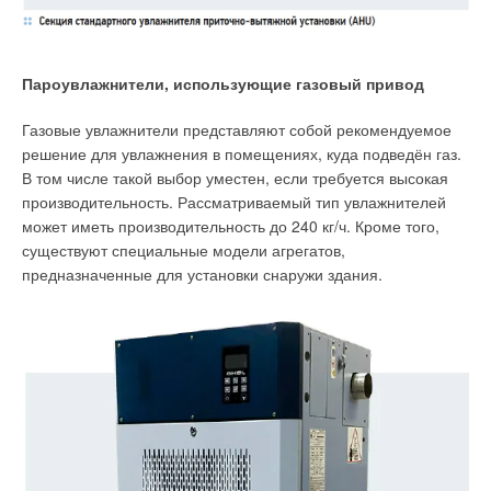
системном объекте, взаимодействующим с природными,
техническими, экологическими, социально-экономическими
Уведомления отключены
подсистемами, в том числе:
Пароувлажнители, использующие газовый привод
Комментарии
взаимодействия с окружающей средой (климатической,
геологической, гидрологической);
Газовые увлажнители представляют собой рекомендуемое
технических решений преобразования ВИЭ (параметры,
В этой теме еще нет комментариев
решение для увлажнения в помещениях, куда подведён газ.
конструкции, схемы);
В том числе такой выбор уместен, если требуется высокая
электроэнергетического окружения (режимы, транспорт,
производительность. Рассматриваемый тип увлажнителей
потребление);
Добавить комментарий
проектно-строительной (фазы жизненного цикла,
может иметь производительность до 240 кг/ч. Кроме того,
технологии строительства, особенности эксплуатации);
существуют специальные модели агрегатов,
Ваше имя *
инвестиционно-экономического обоснования
предназначенные для установки снаружи здания.
(дисконтирование, кредитование, прогноз тарифов,
CAPEX, OPEX, LCOE, показатели эффективности);
нормативно-правового регулирования (ГОСТы, СНиПы,
Ваш E-mail *
ТУ, СО);
оценок воздействия на окружающую среду (отчуждение
земель, шум, воздействие на флору и фауну,
утилизация).
Текст комментария
Исходя из данного подхода сформулированы
методологические основы формирования единого