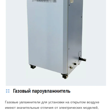
междисциплинарного инновационного образовательного
пространства, состоящего из взаимосвязанных областей-
подпространств подготовки специалистов по ВИЭ (рис. 2).
Такой подход к междисциплинарному обучению позволяет
структурировать и объединять в единую цепочку знания по
каждому компоненту, получаемому студентом на всех
ступенях обучения по группам дисциплин — гуманитарным
и социально экономическим, математическим и естественно-
научным, общепрофессиональным и специальным,
обеспечивая системные знания при изучении объекта,
использующего ВИЭ [6–8].
Газовые увлажнители для установки на открытом воздухе
имеют значительные отличия от электрических моделей,