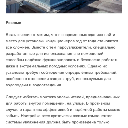
Принцип многоуровневой подготовки и подготовка кадров
высшей квалификации в аспирантуре по направлению ВИЭ
ведётся в соответствии с новой номенклатурой
Резюме
специальностей ВАК РФ и реализуется в рамках
специальности 2.4.5 «
Энергетические системы
В заключение отметим, что в современных зданиях найти
и комплексы
», которая образована объединением старых
место для установки кондиционеров год от года становится
специальностей 05.14.01 «
Энергетические системы
всё сложнее. Вместе с тем пароувлажнители, специально
и комплексы
», 05.14.08 «
Энергоустановки на основе
разработанные для использования вне помещений,
возобновляемых видов
энергии
» и 05.14.14 «Т
епловые
способны надёжно функционировать и безопасно работать
электрические станции, их энергетические системы
даже в экстремальных погодных условиях. Однако их
и агрегаты
». Цель разделов программы по ВИЭ —
установка требует соблюдения определённых требований,
подготовка квалифицированных кадров к деятельности,
особенно в отношении защиты труб, используемых для
требующей углублённой фундаментальной
водоподачи и водоотведения.
и профессиональной подготовки и знаний в области
гидроэнергетики и возобновляемых видов энергии,
Следует избегать монтажа увлажнителей, предназначенных
технологий их преобразования, обоснования параметров
для работы внутри помещений, на улице. В противном
и режимов гибридных энергетических комплексов для
случае о гарантиях эффективной и надёжной работы можно
научно-исследовательской, проектно-конструкторской,
забыть. Настройка всех критически важных компонентов
технико-экономической, организационно-управленческой
системы увлажнения должна быть произведена только
деятельности и педагогической работы. Для защиты