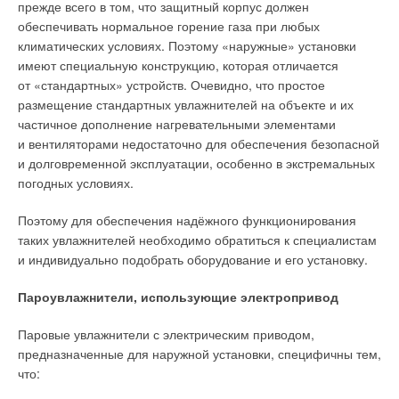
прежде всего в том, что защитный корпус должен
обеспечивать нормальное горение газа при любых
Рис. 2. Формирование единого междисциплинарного
климатических условиях. Поэтому «наружные» установки
образовательного пространства в СПбПУ
имеют специальную конструкцию, которая отличается
от «стандартных» устройств. Очевидно, что простое
Многолетний опыт образовательного процесса в области
размещение стандартных увлажнителей на объекте и их
подготовки специалистов по гидроэнергетике, а с 1980-х
частичное дополнение нагревательными элементами
годов по использованию ВИЭ позволил сформировать
и вентиляторами недостаточно для обеспечения безопасной
в СПбПУ учебно-методический комплекс, включающий:
и долговременной эксплуатации, особенно в экстремальных
погодных условиях.
лицензированные в полном соответствии с ФГОС учебные
планы и учебные программы бакалаврской
Поэтому для обеспечения надёжного функционирования
и магистерской подготовки;
таких увлажнителей необходимо обратиться к специалистам
совокупность учебников и учебных пособий;
и индивидуально подобрать оборудование и его установку.
оригинальные лекционные курсы;
видеоматериалы, презентации, системы дистанционного
Пароувлажнители, использующие электропривод
образования и другие средства технического обучения;
деловые игры и ситуации;
тестовые материалы для контроля знаний обучающихся;
Паровые увлажнители с электрическим приводом,
научно-методическое обеспечение и лабораторную базу
предназначенные для наружной установки, специфичны тем,
Научно-образовательного центра «Возобновляемые виды
что:
энергии и установки на их основе» (НОЦ «ВИЭ») СПбПУ
[3].