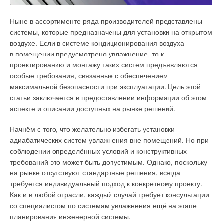
и компетенции специалистов
в области возобновляемой
энергетики.
Ныне в ассортименте ряда производителей представлены
системы, которые предназначены для установки на открытом
Ключевые слова
:
многоуровневая подготовка,
воздухе. Если в системе кондиционирования воздуха
цифровые технологии,
в помещении предусмотрено увлажнение, то к
возобновляемая энергетика,
методический комплекс.
проектированию и монтажу таких систем предъявляются
особые требования, связанные с обеспечением
максимальной безопасности при эксплуатации. Цель этой
Энергетика является движущей силой развития современной
статьи заключается в предоставлении информации об этом
технологической революции и имеет важное значение как
аспекте и описании доступных на рынке решений.
для социально-экономического развития, так и улучшения
качества жизни человека. В условиях значительных
Начнём с того, что желательно избегать установки
глобальных климатических изменений на Земле, согласно
адиабатических систем увлажнения вне помещений. Но при
«Концепции устойчивого развития на XXI век», для
соблюдении определённых условий и конструктивных
сокращения выбросов парниковых газов и других
требований это может быть допустимым. Однако, поскольку
загрязняющих веществ от энергетического сектора
на рынке отсутствуют стандартные решения, всегда
экономики следует развивать экологически обоснованные
требуется индивидуальный подход к конкретному проекту.
Путь к успеху в научной деятельности Виктор Васильевич
энергетические системы и комплексы на основе
Как и в любой отрасли, каждый случай требует консультации
начал в 1971 году, поступив и в 1977 году окончив
возобновляемых источников энергии (ВИЭ).
со специалистом по системам увлажнения ещё на этапе
с отличием гидротехнический факультет Ленинградского
планирования инженерной системы.
политехнического института (ныне СПбПУ), где получил