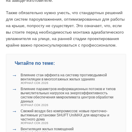
на заводе-изготовителе.
диссертаций в СПбПУ (приказом от 6 марта 2023 года №450)
создан Диссертационный совет У 2.4.5.45 (председатель —
Также обязательно нужно учесть, что стандартных решений
д.т.н., профессор В. В. Елистратов).
для систем пароувлажнения, оптимизированных для работы
на крыше, попросту не существует. Это означает, что, если
Распределение учебных дисциплин, педагогической
вы стоите перед необходимостью монтажа адиабатического
практики, итоговой государственной аттестации по
увлажнителя на улице, на ранней стадии проектирования
отдельным учебным циклам и периодам обучения отвечает
крайне важно проконсультироваться с профессионалом.
требованиям логики и соотносится с конечными
результатами обучения: знаниями, умениями,
приобретаемыми компетенциями, как в целом, так и по её
Читайте по теме:
отдельным структурным элементам.
→
Влияние стак‑эффекта на систему противодымной
Большое внимание уделяется самостоятельной работе
вентиляции в многоэтажных жилых зданиях
ЖУРНАЛ СОК 2026
аспирантов, что позволяет увязать учебный процесс
→
Влияние параметров информационных потоков и типов
с матрицами компетенций, представленными в учебных
вычислительных нагрузок на энергоэффективность
систем обеспечения микроклимата центров обработки
планах и обеспечивающими установленный университетом
данных
обязательный объём профессиональных знаний.
ЖУРНАЛ СОК 2026
→
Свежий воздух без компромиссов: новые приточно-
вытяжные установки SHUFT UniMAX для квартиры и
Программа предусматривает исследовательскую
частного дома
и педагогическую подготовку обучающихся. Выполняемые
ЖУРНАЛ СОК 2026
→
Вентиляция жилых помещений
научно-исследовательские проекты и активное привлечение