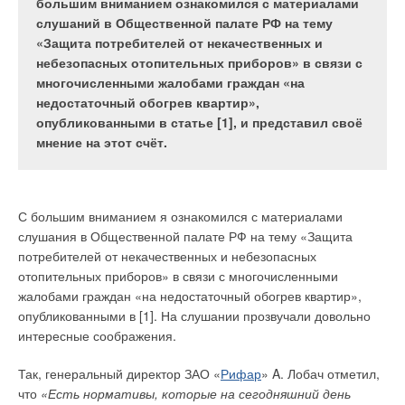
теплоснабжения, и произведена сравнительная
и тепловых потерь при транспортировке) в
большим вниманием ознакомился с материалами
оценка показателей надёжности для различных
зависимости от изменения температуры
слушаний в Общественной палате РФ на тему
типов систем теплоснабжения по величине
теплоносителя. Приведены графики,
«Защита потребителей от некачественных и
вероятности их безотказной работы.
показывающие, насколько необходимо изменить
небезопасных отопительных приборов» в связи с
вышеуказанные параметры при снижении/
многочисленными жалобами граждан «на
увеличении температуры теплоносителя.
недостаточный обогрев квартир»,
опубликованными в статье [1], и представил своё
Статья подготовлена на основе материалов сборника
мнение на этот счёт.
докладов VI Международной научно-технической
конференции «Теоретические основы теплогазоснабжения и
Статья подготовлена на основе материалов сборника
вентиляции» НИУ МГСУ.
докладов VI Международной научно-технической
конференции «Теоретические основы теплогазоснабжения и
С большим вниманием я ознакомился с материалами
Анализ работы систем теплоснабжения, проведённый
вентиляции» НИУ МГСУ.
слушания в Общественной палате РФ на тему «Защита
сотрудниками научно-исследовательской лаборатории
потребителей от некачественных и небезопасных
«Теплоэнергетические системы и установки» (НИЛ ТЭСУ)
В настоящее время в работе систем централизованного
отопительных приборов» в связи с многочисленными
УлГТУ в ряде городов России, показал, что в связи с высокой
теплоснабжения на базе теплофикации возникли
жалобами граждан «на недостаточный обогрев квартир»,
степенью физического и морального износа тепловых сетей
определённые сложности. Помимо разрегулированности
опубликованными в [1]. На слушании прозвучали довольно
и основного оборудования теплоисточников надёжность
сетей, колоссальной утечки теплоносителя и огромных
интересные соображения.
систем постоянно снижается. Это подтверждается
тепловых потерь при транспортировке, актуальна проблема
статистическими данными, например, число повреждений
несоответствия фактических и проектных температурных
Так, генеральный директор ЗАО «
Рифар
» A. Лобач отметил,
при проведении гидравлических испытаний в тепловых сетях
параметров процесса теплоснабжения. Приведение
что
«Есть нормативы, которые на сегодняшний день