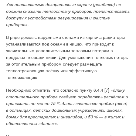
комбинированного теплоснабжения предложены
теплопотребляющего оборудования. В частности, алгоритм
Устанавливаемые декоративные экраны (решётки) не
комбинированные теплофикационные системы, с
управления расходом, учитывающий характеристики
должны снижать теплоотдачу приборов, препятствовать
параллельным включением централизованных и местных
теплопотребляющего оборудования, имеет следующий вид:
доступу к устройствам регулирования и очистке
пиковых теплоисточников [7, 8], которые при понижении
приборов».
давления или температуры ниже установленного уровня
позволяют гидравлически изолировать местные системы
В ряде домов с наружными стенами из кирпича радиаторы
теплоснабжения от централизованной. Изменение пиковой
устанавливаются под окнами в нишах, что приводит к
тепловой нагрузки в таких системах производится путём
значительным дополнительным тепловым потерям в
местного количественного регулирования у каждого из
пределах площади ниши. Для уменьшения тепловых потерь
где
KF
— произведение коэффициента теплопередачи на
абонентов за счёт изменения расхода сетевой воды,
за отопительным прибором следует размещать
площадь поверхности эквивалентного отопительного
циркулирующей через автономные пиковые источники
теплоотражающую плёнку или эффективную
прибора, Вт/°С;
G
— расход теплоносителя для
теплоты и местные системы абонентов. При аварийной
теплоизоляцию.
предыдущего (базового) режима теплоснабжения, кг/с; Δ
G
—
ситуации местный пиковый источник теплоты может
необходимое изменение расхода теплоносителя для
использоваться в качестве базового, и циркуляция сетевой
Необходимо отметить, что согласно пункту 6.4.4 [7]
«длину
низкотемпературного режима, кг/с;
t
,
t
и Δ
t
— температура
воды через него и местную систему теплоснабжения
вн
отопительного прибора следует определять расчётом и
внутреннего воздуха объекта теплоснабжения, температура
осуществляется с помощью циркуляционного насоса.
принимать не менее 75 % длины светового проёма (окна)
теплоносителя в подающем теплопроводе в базовом
Анализ надёжности систем теплоснабжения проводят с
в больницах, детских дошкольных учреждениях, школах,
режиме и изменение температуры теплоносителя при
позиций способности выполнения ими заданных функций.
домах для престарелых и инвалидов, и 50 %
—
в жилых и
низкотемпературном теплоснабжении, соответственно, °C;
c
Способность теплофикационной системы выполнять
общественных зданиях».
— удельная теплоёмкость теплоносителя, кДж/(кг-К);
G
+ Δ
G
заданные функции определяется её состояниями с
— необходимый расход теплоносителя при новом режиме
соответствующими уровнями мощности, производительности
Наконец, в ряде случаев в систему отопления подаётся