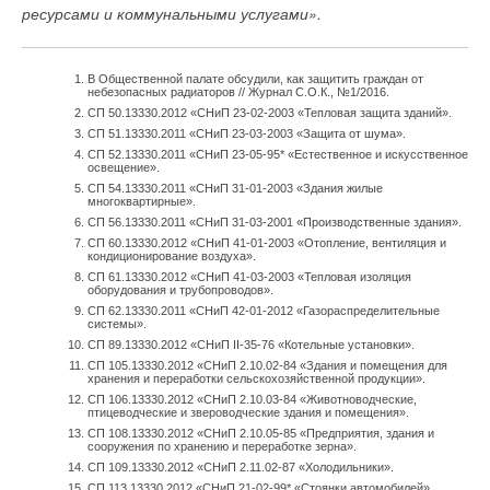
ресурсами и коммунальными услугами».
температуры теплоносителя (теплопотребляющие
Понятие отказа является главным при оценке надёжности
характеристики объекта учтены), выглядит следующим
системы теплоснабжения. Учитывая то обстоятельство, что
образом:
В Общественной палате обсудили, как защитить граждан от
теплоэнергетические установки и системы являются
небезопасных радиаторов // Журнал С.О.К., №1/2016.
восстанавливаемыми объектами, отказы элементов,
СП 50.13330.2012 «СНиП 23-02-2003 «Тепловая защита зданий».
СП 51.13330.2011 «СНиП 23-03-2003 «Защита от шума».
агрегатов и систем следует делить на отказы
СП 52.13330.2011 «СНиП 23-05-95* «Естественное и искусственное
работоспособности и отказы функционирования. Первая
освещение».
категория отказов связана с переходом элемента или
СП 54.13330.2011 «СНиП 31-01-2003 «Здания жилые
многоквартирные».
системы в момент времени т из работоспособного состояния
где
D
— диаметр теплопровода, м; Δ
D
— изменение
СП 56.13330.2011 «СНиП 31-03-2001 «Производственные здания».
в неработоспособное (или частично неработоспособное).
диаметра теплопровода, м.
СП 60.13330.2012 «СНиП 41-01-2003 «Отопление, вентиляция и
Отказы функционирования связаны с тем, что система в
кондиционирование воздуха».
СП 61.13330.2012 «СНиП 41-03-2003 «Тепловая изоляция
данный момент времени т не обеспечивает (или частично не
Результаты решения данной задачи иллюстрируются на рис.
оборудования и трубопроводов».
обеспечивает) заданный потребителем уровень
2, в частности, для случая снижения температуры
СП 62.13330.2011 «СНиП 42-01-2012 «Газораспределительные
системы».
теплоснабжения. Очевидно, что отказ работоспособности
теплоносителя в подающем теплопроводе со 150 на 95 °С
СП 89.13330.2012 «СНиП II-35-76 «Котельные установки».
элемента или системы не означает отказ функционирования.
необходимо увеличить диаметр теплотрассы на 23 %.
СП 105.13330.2012 «СНиП 2.10.02-84 «Здания и помещения для
И, наоборот, отказ функционирования может произойти и в
хранения и переработки сельскохозяйственной продукции».
СП 106.13330.2012 «СНиП 2.10.03-84 «Животноводческие,
том случае, когда отказа работоспособности не произошло.
Возникает необходимость поиска таких
птицеводческие и звероводческие здания и помещения».
С учётом этого производят выбор показателей надёжности
параметров для регулирования теплоносителя,
СП 108.13330.2012 «СНиП 2.10.05-85 «Предприятия, здания и
сооружения по хранению и переработке зерна».
систем.
при которых было бы возможно осуществлять
СП 109.13330.2012 «СНиП 2.11.02-87 «Холодильники».
эффективное (с точки зрения экономичности и
СП 113.13330.2012 «СНиП 21-02-99* «Стоянки автомобилей».