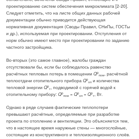
теплоисточников: крышных, блочных котельных или
теплоносителя.
проектированию систем обеспечения микроклимата [2-20].
индивидуальных котлов при поквартирном отоплении.
Следует отметить, что на листе общих данных рабочей
К настоящему времени известны наработки по
документации обычно приводится действующая
В то же время, федеральным законом №190-ФЗ «О
регулированию систем тепло снабжения с
нормативная документация (Своды Правил, СНиПы, ГОСТы
теплоснабжении» [3] предусматривается приоритетное
низкотемпературными па раметрами теплоносителя, а также
и др.), используемая при проектировании. Отступления от
использование теплофикации, то есть комбинированной
не которые исследования, показывающие их преимущество
норм обычно имеют место при проектировании по заданию
выработки электрической и тепловой энергии для
перед высокотемпера турными [1-3]. Однако данные
частного застройщика.
организации теплоснабжения в городах. Несмотря на то, что
наработки ориентированы в основном на новые тепловые
децентрализованные системы теплоснабжения не обладают
сети, спроектированные для новых параметров
Во-вторых (это самое главное), жалобы граждан
термодинамическими преимуществами теплофикационных
теплоносителя.
отсутствовали бы, если бы соблюдалось равенство
систем, их экономическая привлекательность сегодня выше,
расчётных тепловых потерь в помещении
Q
p
, расчётной
пом
Сейчас уже очевидно, что характерный для
чем централизованных от ТЭЦ [2].
теплоотдачи отопительного прибора
Q
p
и количества
оп
середины прошлого столетия
тепловой энергии
Q
p
, подводимой с горячей водой к
т
высокотемпературный график регулирования
В то же время обеспечение заданного уровня надёжности и
отопительному прибору:
Q
p
=
Q
p
=
Q
p
, Вт.
пом
оп
т
150/70°С в современных условиях уже
энергетической эффективности теплоснабжения
неактуален. В настоящее время возрастает
потребителей является одним из основных требований,
Однако в ряде случаев фактические теплопотери
интерес к применению низкотемпературных
которые предъявляются при выборе и проектировании
превышают расчётные, определяемые при разработке
графиков регулирования процесса
теплофикационных систем согласно федеральному закону
проекта по отоплению и вентиляции. Это объясняется тем,
теплоснабжения: 105/70, 95/70 и 70/50°С
№190-ФЗ «О теплоснабжении» [3] и СНиП 41-02-2003
что в настоящее время наружные стены — многослойные,
«Тепловые сети» [4]. Нормативный уровень надёжности
состоящие из конструктивного и теплоизоляционного слоёв.