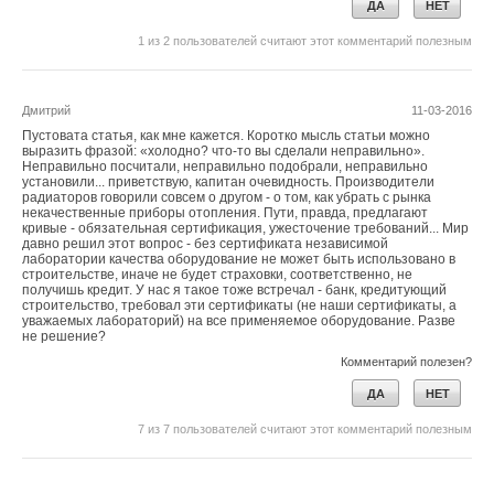
параллельно-последовательной структуры [11].
ДА
НЕТ
Следующая задача заключалась в определении изменения
1
из
2
пользователей считают этот комментарий полезным
тепловых потерь и расхода электроэнергии на перекачку
теплоносителя при снижении его температуры и изменении
диаметра изолированных теплопроводов.
Дмитрий
11-03-2016
Пустовата статья, как мне кажется. Коротко мысль статьи можно
Итоговая зависимость выглядит следующим образом:
выразить фразой: «холодно? что-то вы сделали неправильно».
Неправильно посчитали, неправильно подобрали, неправильно
установили... приветствую, капитан очевидность. Производители
радиаторов говорили совсем о другом - о том, как убрать с рынка
некачественные приборы отопления. Пути, правда, предлагают
кривые - обязательная сертификация, ужесточение требований... Мир
давно решил этот вопрос - без сертификата независимой
лаборатории качества оборудование не может быть использовано в
строительстве, иначе не будет страховки, соответственно, не
получишь кредит. У нас я такое тоже встречал - банк, кредитующий
Теплофикационный блок ТЭЦ с точки зрения надёжности
строительство, требовал эти сертификаты (не наши сертификаты, а
представляет собой сложную структуру последовательно
уважаемых лабораторий) на все применяемое оборудование. Разве
где
q
— линейная плотность теплового потока, Вт/м; Δ
q
—
не решение?
соединённых элементов: котлоагрегата, турбины,
изменение линейной плотности теплового потока, Вт/м;
t
нар
Комментарий полезен?
теплофикационной установки. Для такой структурной схемы
— температура наружного воздуха, °С.
отказ одного из агрегатов приводит к отказу всей установки.
ДА
НЕТ
Поэтому коэффициент готовности теплофикационного блока
Для упрощения функции (3) введены следующие
7
из
7
пользователей считают этот комментарий полезным
определится по формуле:
обозначения: