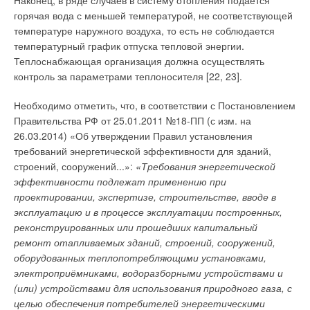
теплоснабжения.
и т.д. В связи с этим необходимо различать работоспособное
горячая вода с меньшей температурой, не соответствующей
состояние, частичный отказ и полный отказ системы в целом.
температуре наружного воздуха, то есть не соблюдается
Для наглядности полученных результатов на рис. 1 приведён
температурный график отпуска тепловой энергии.
график зависимости изменения расхода теплоносителя от
Теплоснабжающая организация должна осуществлять
изменения температуры теплоносителя. На данном графике
контроль за параметрами теплоносителя [22, 23].
представлено изменение расхода теплоносителя в
зависимости от изменения его температуры с учётом свойств
Необходимо отметить, что, в соответствии с Постановлением
теплопотребляющего объекта для следующих условий:
t
=
Правительства РФ от 25.01.2011 №18-ПП (с изм. на
150 °C,
KG
= 7000 Вт/°С,
t
= 20 °C.
вн
26.03.2014) «Об утверждении Правил установления
требований энергетической эффективности для зданий,
Показано, что при снижении температуры на 5, 10, 20, 30, 40
строений, сооружений...»:
«Требования энергетической
и 50 % расход теплоносителя необходимо увеличивать на
эффективности подлежат применению при
6,2; 13,1; 30,2; 53,4; 86,7 и 138,3 <%, соответственно.
проектировании, экспертизе, строительстве, вводе в
эксплуатацию и в процессе эксплуатации построенных,
На следующем этапе исследования было выявлено, как
реконструированных или прошедших капитальный
должен измениться диаметр теплопроводов, чтобы при
ремонт отапливаемых зданий, строений, сооружений,
прокачке другого (нерасчётного) расхода по тепловым сетям
оборудованных теплопотребляющими установками,
В НИЛ ТЭСУ УлГТУ созданы технологии работы
потери давления остались
электроприёмниками, водоразборными устройствами и
комбинированных теплофикационных систем
(или) устройствами для использования природного газа, с
с централизованными основными и местными
прежними. Зависимость, позволяющая оценить изменение
целью обеспечения потребителей энергетическими
пиковыми теплоисточниками
диаметра теплопроводов вследствие изменения