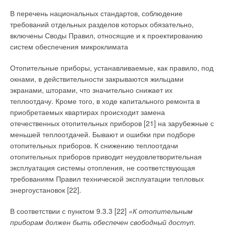
централизованных и децентрализованных систем
На практике эти мероприятия зачастую не проводятся, так
В перечень национальных стандартов, соблюдение
теплоснабжения [5-8].
как являются либо весьма затратными, либо
требований отдельных разделов которых обязательно,
недостаточными для достижения запланированного
включены Своды Правил, относящие и к проектированию
На рис. 1 показана структурная схема комбинированной
эффекта.
систем обеспечения микроклимата
теплофикационной системы с последовательным
включением централизованных основных и местных пиковых
В связи с этим возникает необходимость поиска таких
Отопительные приборы, устанавливаемые, как правило, под
теплоисточников [5, 6]. В такой системе теплоснабжения
параметров для регулирования теплоносителя, при которых
окнами, в действительности закрываются жильцами
ТЭЦ будет работать с максимальной эффективностью при
было бы возможно осуществлять эффективное (как с точки
экранами, шторами, что значительно снижает их
коэффициенте теплофикации, равном 1,0, поскольку вся
зрения экономичности, так и с точки зрения обеспечения
теплоотдачу. Кроме того, в ходе капитального ремонта в
тепловая нагрузка обеспечивается за счёт
комфортных условий) управление теплоснабжением в
приобретаемых квартирах происходит замена
теплофикационных отборов пара турбин на сетевые
условиях старых тепловых сетей и оборудования.
отечественных отопительных приборов [21] на зарубежные с
подогреватели. Однако эта система обеспечивает лишь
меньшей теплоотдачей. Бывают и ошибки при подборе
резервирование теплоисточника и повышение качества
На первоначальном этапе исследования была поставлена
отопительных приборов. К снижению теплоотдачи
теплоснабжения за счёт местного регулирования тепловой
задача определения того, как снижение температуры
отопительных приборов приводит неудовлетворительная
нагрузки. Возможности повышения надёжности и
теплоносителя должно повлиять на увеличение его расхода
эксплуатация системы отопления, не соответствующая
энергетической эффективности теплофикационной системы
с тем, чтобы доставляемая тепловая мощность
требованиям Правил технической эксплуатации тепловых
в этом решении использованы не в полной мере.
(доставляемый теплоносителем поток теплоты) была бы
энергоустановок [22].
прежней. В результате решения этой задачи был разработан
Для устранения недостатков предыдущей системы и
алгоритм управления расходом теплоносителя, причём в
В соответствии с пунктом 9.3.3 [22]
«К отопительным
дальнейшего совершенствования технологий
двух вариантах — без учёта и с учётом характеристик
приборам должен быть обеспечен свободный доступ.