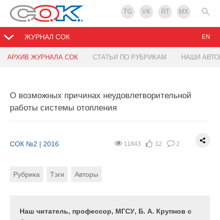
TG
VK
RT
MX
ЖУРНАЛ СОК
EN
АРХИВ ЖУРНАЛА СОК
СТАТЬИ ПО РУБРИКАМ
НАШИ АВТ
Разработка алгоритма управления системами
К оценке надёжности городских систем
теплоснабжения при снижении температуры
теплоснабжения
теплоносителя
О возможных причинах неудовлетворительной
работы системы отопления
СОК №2 | 2016
8216
3
0
СОК №2 | 2016
8237
0
0
Рубрика
Авторы
СОК №2 | 2016
11843
12
2
Рубрика
Тэги
Авторы
Рубрика
Тэги
Авторы
Рассмотрены технологии повышения надёжности
и эффективности систем теплоснабжения
Рассматривается задача определения изменения
городов. Предложена методика расчёта
основных параметров системы теплоснабжения
надёжности комбинированных систем
(расхода теплоносителя, диаметра тепловой сети
Наш читатель, профессор, МГСУ, Б. А. Крупнов с