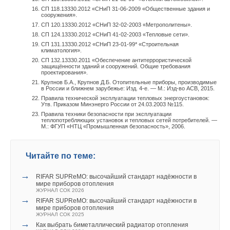
В качестве единичных показателей надёжности элементов
обеспечения комфортных условий)
СП 118.13330.2012 «СНиП 31-06-2009 «Общественные здания и
или систем теплоснабжения в целом могут быть
сооружения».
управление теплоснабжением в условиях
использованы известные показатели: λ(τ) — интенсивность
СП 120.13330.2012 «СНиП 32-02-2003 «Метрополитены».
старых тепловых сетей и оборудования
СП 124.13330.2012 «СНиП 41-02-2003 «Тепловые сети».
(параметр потока отказов) отказов; μ(τ) — интенсивность
СП 131.13330.2012 «СНиП 23-01-99* «Строительная
восстановлений;
P
(τ) — вероятность безотказной работы в
климатология».
течение периода времени τ;
F
(τ) — вероятность
СП 132.13330.2011 «Обеспечение антитеррористической
защищённости зданий и сооружений. Общие требования
восстановления за период времени τ [9].
проектирования».
Крупнов Б.А., Крупнов Д.Б. Отопительные приборы, производимые
в России и ближнем зарубежье: Изд. 4-е. — М.: Изд-во АСВ, 2015.
Сравним надёжность традиционной и комбинированных
Правила технической эксплуатации тепловых энергоустановок:
теплофикационных систем с одинаковой тепловой нагрузкой
Утв. Приказом Минэнерго России от 24.03.2003 №115.
418,7 МВт, из которых базовая нагрузка в размере 203,1 МВт
Правила техники безопасности при эксплуатации
теплопотребляющих установок и тепловых сетей потребителей. —
обеспечивается на ТЭЦ с турбиной Т-100-130 (расход
М.: ФГУП «НТЦ «Промышленная безопасность», 2006.
сетевой воды 1250 кг/с), а пиковая нагрузка в размере 215,6
МВт пиковыми теплоисточниками. ТЭЦ и потребитель
Читайте по теме:
связаны двухтрубной тепловой сетью протяжённостью 10 км
[10]. В традиционной теплофикационной системе вся
→
RIFAR SUPReMO: высочайший стандарт надёжности в
тепловая нагрузка обеспечивается на ТЭЦ. В одной
мире приборов отопления
ЖУРНАЛ СОК 2026
комбинированной системе пиковый теплоисточник
→
RIFAR SUPReMO: высочайший стандарт надёжности в
установлен последовательно централизованному (рис. 1), в
мире приборов отопления
ЖУРНАЛ СОК 2025
другой — параллельно (рис. 2).
→
Необходимо отметить, что изменение диаметра на
Как выбрать биметаллический радиатор отопления