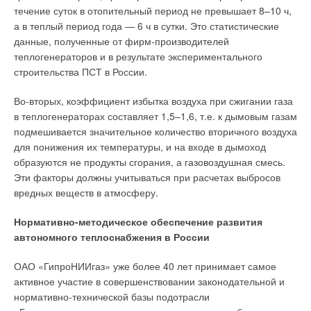
течение суток в отопительный период не превышает 8–10 ч,
а в теплый период года — 6 ч в сутки. Это статистические
данные, полученные от фирм-производителей
теплогенераторов и в результате экспериментального
Уведомления отключены
строительства ПСТ в России.
Комментарии
Во-вторых, коэффициент избытка воздуха при сжигании газа
в теплогенераторах составляет 1,5–1,6, т.е. к дымовым газам
В этой теме еще нет комментариев
подмешивается значительное количество вторичного воздуха
для понижения их температуры, и на входе в дымоход
образуются не продукты сгорания, а газовоздушная смесь.
Добавить комментарий
Эти факторы должны учитываться при расчетах выбросов
вредных веществ в атмосферу.
Ваше имя *
Нормативно-методическое обеспечение развития
автономного теплоснабжения в России
Ваш E-mail *
ОАО «ГипроНИИгаз» уже более 40 лет принимает самое
активное участие в совершенствовании законодательной и
нормативно-технической базы подотрасли
Текст комментария