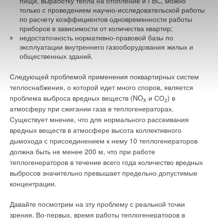
газовый котел. С учетом требований, предъявляемых
пищи, выработку тепла на отопление и ГВС, можно
только с проведением научно-исследовательской работы
нормативными документами и реальных условий
по расчету коэффициентов одновременности работы
эксплуатации — это «портрет» современного газового
приборов в зависимости от количества квартир;
настенного котла. Котлы этого вида достаточно широко
недостаточность нормативно-правовой базы по
представлены на российском рынке котельного
эксплуатации внутреннего газооборудования жилых и
оборудования.
общественных зданий.
Следующей проблемой применения поквартирных систем
Читайте по теме:
теплоснабжения, о которой идет много споров, является
проблема выброса вредных веществ (NO
и СО
) в
X
2
→
Инверторные накопительные водонагреватели Royal
атмосферу при сжигании газа в теплогенераторах.
Thermo: чем отличаются три серии
Существует мнение, что для нормального рассеивания
ЖУРНАЛ СОК АВГУСТ 2026
→
Об утилизации тепловых отходов
вредных веществ в атмосфере высота коллективного
ЖУРНАЛ СОК ИЮНЬ 2026
дымохода с присоединением к нему 10 теплогенераторов
→
Совершенствование отопительно-вентиляционных
должна быть не менее 200 м, что при работе
систем коррекцией процессов регулирования
ЖУРНАЛ СОК ИЮНЬ 2026
теплогенераторов в течение всего года количество вредных
→
Теплотехнические характеристики лучисто-конвективной
выбросов значительно превышает предельно допустимые
панели при эксплуатации в действующей котельной
ЖУРНАЛ СОК ИЮНЬ 2026
концентрации.
→
Водонагреватель Royal Thermo Smalto Inverter:
интеллект, стиль и энергоэффективность
Давайте посмотрим на эту проблему с реальной точки
ЖУРНАЛ СОК ИЮНЬ 2026
зрения. Во-первых, время работы теплогенераторов в