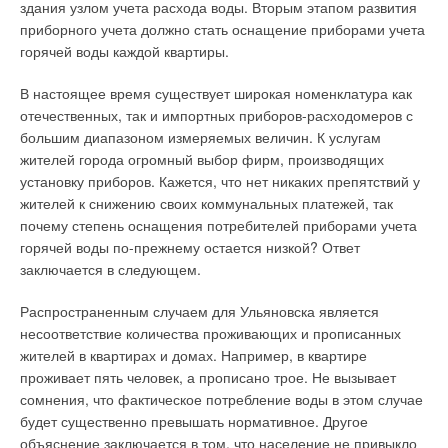
Следующий недостаток работы теплогенераторов для
здания узлом учета расхода воды. Вторым этапом развития
использовать только автоматизированные газовые котлы с
систем поквартирного теплоснабжения в России связан с
приборного учета должно стать оснащение приборами учета
закрытой камерой сгорания. Тепловая мощность их при
температурой холодной воды, подаваемой в
горячей воды каждой квартиры.
размещении в кухнях не должна превышать 60 кВт. КПД
теплогенератор. Европейские стандарты ориентируются на
котлов должен быть не ниже 90%, а автоматика
температуру 10°С, в наших условиях зимой она имеет
В настоящее время существует широкая номенклатура как
безопасности— обеспечивать отключение подачи газа по
значение 2–5°С.
отечественных, так и импортных приборов-расходомеров с
семи аварийным показателям.
большим диапазоном измеряемых величин. К услугам
В характеристиках зарубежных теплогенераторов
жителей города огромный выбор фирм, производящих
Для производства горячей воды котлы должны иметь
предусмотрен максимальный подогрев воды для нужд
установку приборов. Кажется, что нет никаких препятствий у
встроенный контур горячего водоснабжения или
горячего водоснабжения на ∆t = 45°С (от 10 до 55°С). В
жителей к снижению своих коммунальных платежей, так
возможность присоединения емкостного водо-водяного
наших условиях количество горячей воды требуемой
почему степень оснащения потребителей приборами учета
бойлера. Для целей ПТ разрешается использовать как
температуры будет значительно меньше, чем определено в
горячей воды по-прежнему остается низкой? Ответ
напольные, так и настенные газовые котлы. Однако с учетом
характеристиках теплогенератора. В этих случаях следует
заключается в следующем.
очевидного для каждого квартиросъемщика желания иметь
предусматривать установку бойлеров косвенного нагрева
котел с минимальными габаритами, приоритет, без
или установку теплогенераторов со встроенными
Распространенным случаем для Ульяновска является
сомнения, будет принадлежать настенным котлам.
бойлерами.
несоответствие количества проживающих и прописанных
жителей в квартирах и домах. Например, в квартире
Поступление воздуха в камеру сгорания и удаление
В российских условиях из-за низких наружных температур
проживает пять человек, а прописано трое. Не вызывает
продуктов сгорания в котлах с закрытой камерой сгорания
ограничено применение отвода продуктов сгорания и подачи
сомнения, что фактическое потребление воды в этом случае
осуществляется либо по раздельной, либо по совмещенной
воздуха на горение с помощью вертикальных коаксиальных
будет существенно превышать нормативное. Другое
(коаксиальной) схеме. Раздельная схема предусматривает
труб. Российские нормативные документы требуют
объяснение заключается в том, что население не привыкло