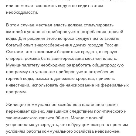
наличие отдельных каналов: для подачи наружного воздуха в
предусматривать работу дымоходов только в сухом режиме.
или не желает экономить воду и не видит в этом
камеру сгорания и для удаления продуктов сгорания в
События прошлой зимы показали нестабильную работу
необходимости.
дымоход. Для таких котлов воздух разрешается подводить по
теплогенераторов в регионах с низкими температурами
коллективному воздуховоду, или индивидуально к каждому
(ниже –30°С).
В этом случае местная власть должна стимулировать
котлу по воздуховоду, проложенному через фасадную стену.
жителей к установке приборов учета потребления горячей
Значительная тяга, создаваемая в дымоходах из-за большой
воды. Для решения этого вопроса следует использовать
Удаление дымовых газов разрешается только в
разницы плотностей между наружным воздухом и дымовыми
богатый опыт энергосбережения других городов России.
коллективный дымоход. Совмещенная схема для подачи
газами, приводит к срабатыванию тягопрерывателя
Считаем, что в экономии бюджетных средств, в первую
воздуха и дымоудаления предполагает единый
теплогенератора, что ведет к его отключению. Поэтому при
очередь, должна быть заинтересована местная власть.
коаксиальный газовоздушный тракт. Для реализации
установке теплогенераторов необходима тщательная
Муниципалитету необходимо разработать общегородскую
совмещенной схемы в ПТ разрешается использовать как
настройка и регулировка автоматики с учетом климатических
программу по установке приборов учета потребления
коллективный коаксиальный газовоздушный тракт, так и
условий региона. Следовательно, нужны обученные,
горячей воды, изыскать денежные средства, привлечь
забор воздуха индивидуально, через фасадную стену, но с
опытные специалисты для выполнения монтажа, наладки и
инвестиции, использовать финансирование из федеральных
обязательным удалением дымовых газов в коллективный
сервисного обслуживания поквартирных систем
программ.
дымоход.
теплоснабжения.
Жилищно-коммунальное хозяйство в настоящее время
Таким образом, в поквартирном теплоснабжении отвод
Монтаж поквартирных систем должен выполняться строго в
переживает кризис, явившийся следствием политического и
дымовых газов всегда должен производиться только в
соответствии с проектом. Большое влияние на работу
экономического кризиса 90-х гг. Можно с полной
коллективный дымоход. Устройство коаксиальных дымоходов
теплогенераторов оказывает качество исходной воды и
уверенностью утверждать, что в будущем возврат к прежним
и воздуховодов от каждого котла индивидуально через
состав газа. Невыполнение вышеизложенных условий
условиям работы коммунального хозяйства невозможен.
фасадную стену многоэтажного жилого дома не допускается.
приводит к выходу из строя дорогостоящего оборудования.