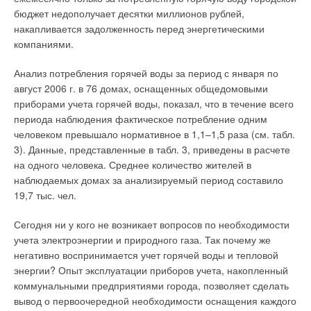
(ТСН), узаконившие поквартирное теплоснабжение на
затраты. В случае подачи воздуха в теплогенераторы по
бюджет недополучает десятки миллионов рублей,
местах.
индивидуальным приточным воздуховодам к каждому
накапливается задолженность перед энергетическими
теплогенератору такие меры предусмотреть невозможно.
компаниями.
Для Московской области это ТСН 41-312–2004 МО. Конечно,
эти акты не способны разрушить чудовищную
Применение такого воздухозабора в регионах с
Анализ потребления горячей воды за период с января по
бюрократическую систему согласований и разрешений,
температурой наружного воздуха ниже регламентируемой
август 2006 г. в 76 домах, оснащенных общедомовыми
свирепствующую на просторах России и удушающую всякое
фирмами-изготовителями (при t = 20°С), по нашему мнению,
приборами учета горячей воды, показал, что в течение всего
живое движение, но они, по крайней мере, очертили
нецелесообразно. Для обеспечения сходных условий тяги во
периода наблюдения фактическое потребление одним
коридор, по которому могут продвигаться энтузиасты
всех режимах работы и при различном числе работающих
человеком превышало нормативное в 1,1–1,5 раза (см. табл.
поквартирного теплоснабжения.
теплогенераторов в основании дымохода в жилых домах при
3). Данные, представленные в табл. 3, приведены в расчете
определенной этажности предусматривается
на одного человека. Среднее количество жителей в
Рассмотрим основные требования к системам поквартирного
компенсационное отверстие или компенсационный
наблюдаемых домах за анализируемый период составило
теплоснабжения на примере Территориальных
трубопровод, через который подается наружный воздух для
19,7 тыс. чел.
строительных норм для московской области ТСН 41-312–
компенсации значительной тяги на нижних участках
2004.Требования этого документа распространяются на
дымохода и предотвращения отрыва пламени от горелок
Сегодня ни у кого не возникает вопросов по необходимости
проектирование, строительство и эксплуатацию
теплогенераторов.
учета электроэнергии и природного газа. Так почему же
поквартирных систем теплоснабжения в новых и
негативно воспринимается учет горячей воды и тепловой
реконструируемых жилых зданиях высотой до 10 этажей
Подача холодного воздуха зимой может привести к
энергии? Опыт эксплуатации приборов учета, накопленный
включительно.
обмерзанию дымоотводов теплогенераторов 1- и 2-го этажей
коммунальными предприятиями города, позволяет сделать
здания и к работе дымохода во влажном режиме.
вывод о первоочередной необходимости оснащения каждого
В качестве теплогенератора для ПТ разрешается