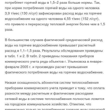
эксплуатации систем поквартирного теплоснабжения, с
потребляет горячей воды в 1,5–2 раза больше нормы. Так,
десятки многоэтажных домов с поквартирным
которыми Саратовский ОАО «ГипроНИИгаз» работает с 1998
при норме потребления горячей воды на одного человека
теплоснабжением. Экономические преимущества ПТ
г. Первый комплекс проблем связан с недостаточным
3,9 т/мес (130 л/сут) зафиксирован расход воды на горячее
превзошли все ожидания.
соответствием зарубежных теплогенераторов российским
водоснабжение на одного человека 4,55 т/мес (152 л/сут),
климатическим условиям.
что привело к перерасходу тепловой энергии более чем в 1,5
Согласно многочисленным публикациям, стоимость
раза.
коммунальных услуг в домах с ПТ снизилась в 5–7 раз, а с
Европейские стандарты требуют подогрева воздуха,
учетом госдотаций — до 15 раз. Комфортность жизни в таких
подаваемого на горение газа в теплогенераторы, до
В большинстве случаев фактический среднечасовой расход
квартирах резко повысилась, исчезла проблема сезонных
положительной температуры. Некоторые
воды на горячее водоснабжение превышает расчетный
перебоев в подаче тепла и горячей воды, у жителей
фирмыпроизводители гарантируют надежную работу своих
расход в 1,1–1,5 раза. Результаты обследования приведены
появился реальный стимул к энергосбережению.
агрегатов при температуре наружного воздуха,
в табл. 1 и 2. В табл. 2 приведены показания приборов
Престижность домов с ПТ сразу возросла, на них возникла
поступающего на горение, выше –20°С. В большинстве
коммерческого учета ряда объектов г. Ульяновска в январе-
очередь.
российских регионов расчетные зимние температуры
феврале 2005 г. и произведен расчет превышения
наружного воздуха значительно ниже этого значения.
фактического потребления воды на горячее водоснабжение.
Важным результатом эксперимента стало появление в 2004
г. долгожданного нормативного акта, регламентирующего
Поэтому работа теплогенератора в условиях низких
Низкая оснащенность абонентов систем теплоснабжения
проектирование, строительство и эксплуатацию
температур проходит с понижением номинальной тепловой
приборами коммерческого учета приводит к тому, что оплата
поквартирных систем теплоснабжения. Им стал Свод правил
мощности, т.к. часть ее затрачивается на подогрев воздуха,
разности между расчетным и фактическим расходами
по проектированию и строительству СП 41-108–2004,
идущего на горение. Для стабильной работы
сетевой воды в системе теплоснабжения полностью ложится
одобренный Госстроем РФ. Одновременно в ряде регионов
теплогенераторов в условиях низких температур нужен
на городское коммунальное хозяйство. Отметим, что
стали действовать территориальные строительные нормы
подогрев воздуха, а, следовательно, дополнительные
ежемесячно только за потребленную горячую воду городской