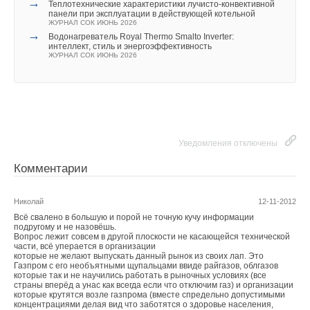
→
Теплотехнические характеристики лучисто-конвективной
панели при эксплуатации в действующей котельной
ЖУРНАЛ СОК ИЮНЬ 2026
→
Водонагреватель Royal Thermo Smalto Inverter:
интеллект, стиль и энергоэффективность
ЖУРНАЛ СОК ИЮНЬ 2026
Уведомления отключены
Комментарии
Николай
12-11-2012
Всё свалено в большую и порой не точную кучу информации
подругому и не назовёшь.
Вопрос лежит совсем в другой плоскости не касающейся технической
части, всё уперается в организации
которые не желают выпускать данный рынок из своих лап. Это
Газпром с его необъятными щупальцами ввиде райгазов, облгазов
которые так и не научились работать в рыночных условиях (все
страны вперёд а унас как всегда если что отключим газ) и организации
которые крутятся возле газпрома (вместе спредельно допустимыми
концентрациями делая вид что заботятся о здоровье населения,