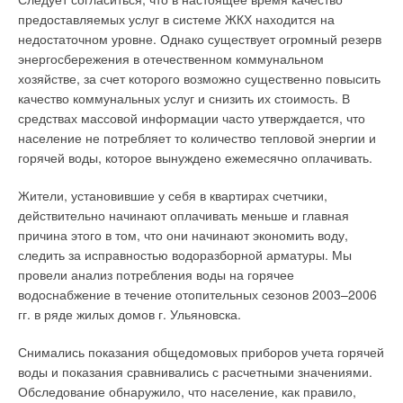
(автономное) теплоснабжение на основе природного газа.
иной системы теплоснабжения, в каждом конкретном случае
предоставляемых услуг в системе ЖКХ находится на
Автономное теплоснабжение реализуется через
требуется качественное технико-экономическое
недостаточном уровне. Однако существует огромный резерв
строительство автономных котельных, обслуживающих один
обоснование. Системы поквартирного теплоснабжения, в
энергосбережения в отечественном коммунальном
или несколько многоэтажных жилых домов, и через систему
которых владелец квартиры или дома является их
хозяйстве, за счет которого возможно существенно повысить
поквартирного теплоснабжения.
собственником, абсолютно автономен в их использовании и
качество коммунальных услуг и снизить их стоимость. В
самостоятельно определяет режим энергосбережения,
средствах массовой информации часто утверждается, что
Поквартирное теплоснабжение (ПТ) показало себя самым
расходуют, по разным оценкам, в 1,4–2 раза меньше
население не потребляет то количество тепловой энергии и
экономически эффективным видом автономного
газового топлива, чем при централизованном
горячей воды, которое вынуждено ежемесячно оплачивать.
теплоснабжения. Поквартирное теплоснабжение — это
теплоснабжении.
мини-котельная в каждой квартире с возможностью
Жители, установившие у себя в квартирах счетчики,
индивидуального учета потребляемых ресурсов и
Эксплуатационные же расходы ниже в 2–2,5 раза, т.е. учет
действительно начинают оплачивать меньше и главная
управления температурным режимом. Для реализации такой
потребителем всех видов энергоресурсов и максимальное
причина этого в том, что они начинают экономить воду,
системы теплоснабжения необходимы только газовый ввод
приближение источника тепла к этому потребителю
следить за исправностью водоразборной арматуры. Мы
низкого давления и вводхолодной воды.
позволяет создать ему не только более комфортные
провели анализ потребления воды на горячее
условия, но и обеспечить реальную экономию газового
водоснабжение в течение отопительных сезонов 2003–2006
С точки зрения городского хозяйства это значительно
топлива. Но как любое техническое решение, применение
гг. в ряде жилых домов г. Ульяновска.
дешевле, чем строительство теплотрасс и ЦТП. С точки
поквартирных систем не лишено недостатков.
зрения жильца это большая экономия семейного бюджета.
Снимались показания общедомовых приборов учета горячей
Во многих городах России в 1999 г. начался масштабный
Поэтому считаем необходимым подробно остановиться на
воды и показания сравнивались с расчетными значениями.
эксперимент по строительству и эксплуатации жилых домов с
тех проблемах, которые возникают при строительстве и
Обследование обнаружило, что население, как правило,
ПТ.В настоящее время в стране уже эксплуатируются