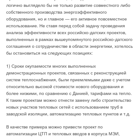
логично выглядело бы не только развитие совместного либо
Уведомления отключены
собственного производства энергоэффективного
Комментарии
оборудования, но и главное — его активное повсеместное
использование. Не ставя перед собой задачу проведения
анализа эффективности всех российско-датских проектов,
В этой теме еще нет комментариев
выполненных в рамках вышеупомянутого российско-датского
соглашения о сотрудничестве в области энергетики, хотелось
бы остановиться на следующих позициях:
Добавить комментарий
1) Сроки окупаемости многих выполненных
Ваше имя *
демонстрационных проектов, связанных с реконструкцией
систем теплоснабжения, были приемлемыми даже с учетом
относительно высокой стоимости нового оборудования и
Ваш E-mail *
более низкими, по сравнению с Данией, тарифами на тепло.
К таким проектам можно отнести замену либо строительство
новых участков тепловых сетей с использованием труб в
Текст комментария
заводской изоляции, автоматизацию тепловых пунктов и т.д.
В качестве примера можно привести проект по
автоматизации ЦТП и тепловых вводов в корпуса МЭИ,