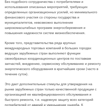
Без подобного сотрудничества с потребителями и
он сломался. К кому я должен обращаться для его
использования описанных мероприятий, требующих
ремонта и какие при этом документы будут нужны?»
определенных организационных усилий, но минимального
финансового участия со стороны государства и
В данном случае есть два варианта: либо продавец будет
муниципалитетов, невозможно выполнение
осуществлять гарантийный ремонт (в случае, если у него
широкомасштабных программ энергосбережения и
есть собственные мастерские), либо эта обязанность
повышения надежности систем жизнеобеспечения.
возлагается на изготовителя. При заключении договора
купли-продажи вам вместе с товаром должны были выдать
Кроме того, представительства ряда крупных
гарантийный талон (с указанием местонахождения
международных торговых компаний в больших городах
гарантийных мастерских), кассовый чек, товарный чек. Этих
ведущих зарубежных стран выполняют функции
документов будет достаточно для осуществления
своеобразных координационных центров по поставкам
гарантийного ремонта
.
запчастей, внедрению, сервисному обслуживанию и ремонту
энергетического оборудования в кратчайшие сроки (часто в
Вопрос: «Что такое производственный брак и что я могу
течение суток).
потребовать от продавца (изготовителя) в случае, если
я приобрел бракованный товар?»
Это дает дополнительные стимулы для утверждения на
рынке зарубежных стран только качественной продукции с
В законодательстве чаще используется термин «недостаток
организацией ее квалифицированного обслуживания и
товара». Недостаток товара — несоответствие товара или
быстрого ремонта, т.е. надежную защиту всех категорий
обязательным требованиям, предусмотренным законом
потребителей от аварий и уменьшение ущерба. К