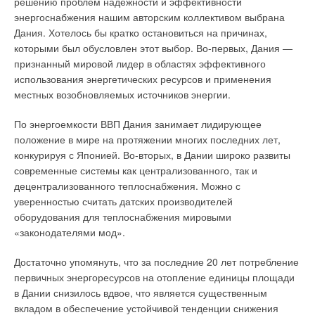
решению проблем надежности и эффективности
возвратить товар с недостатками. При этом потребитель
энергоснабжения нашим авторским коллективом выбрана
вправе потребовать также полного возмещения убытков,
Дания. Хотелось бы кратко остановиться на причинах,
причиненных ему вследствие продажи товара
которыми был обусловлен этот выбор. Во-первых, Дания —
ненадлежащего качества.
признанный мировой лидер в областях эффективного
использования энергетических ресурсов и применения
В отношении технически сложных и дорогостоящих товаров
местных возобновляемых источников энергии.
требования потребителя об их замене на товары
аналогичной марки (модели, артикула), а также о замене на
По энергоемкости ВВП Дания занимает лидирующее
такие же товары другой марки (модели, артикула) с
положение в мире на протяжении многих последних лет,
соответствующим перерасчетом покупной цены подлежат
конкурируя с Японией. Во-вторых, в Дании широко развиты
удовлетворению в случае обнаружения существенных
современные системы как централизованного, так и
недостатков товаров. Перечень технически сложных товаров
децентрализованного теплоснабжения. Можно с
утверждается Правительством Российской Федерации.
уверенностью считать датских производителей
оборудования для теплоснабжения мировыми
Отсутствие у вас кассового или товарного чека либо иного
«законодателями мод».
документа, удостоверяющих факт и условия покупки товара,
не является основанием для отказа в удовлетворении его
Достаточно упомянуть, что за последние 20 лет потребление
требований.
первичных энергоресурсов на отопление единицы площади
в Дании снизилось вдвое, что является существенным
Вопрос: «У меня лопнул радиатор (батарея домашнего
вкладом в обеспечение устойчивой тенденции снижения
отопления), в результате горячей водой был полностью