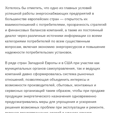
удовлетворить требования потребителя, установленные
Хотелось бы отметить, что одно из главных условий
статьями 18 и 29 Закона (безвозмездное устранение
успешной работы энергоснабжающих предприятий в
недостатков товара или выполненной работы, соразмерное
большинстве европейских стран — открытость их
уменьшение покупной цены; замены на товар аналогичной
взаимоотношений с потребителями, прозрачность стратегий
марки (модели, артикула); расторжения договора купли-
и финансовых балансов компаний, а также их постоянный
продажи и т.д.). Гарантийный срок может устанавливаться
диалог через различные источники информации со всеми
как изготовителем, так и продавцом. Допустим, вы
категориями потребителей по всем существенным
приобрели котел отопительный.
вопросам, включая экономию энергоресурсов и повышение
надежности потребительских установок.
На него установлен гарантийный срок, скажем, 18 месяцев
со дня ввода в эксплуатацию. В случае если котел выходит
В ряде стран Западной Европы и в США при участии как
из строя в течение этих 18 месяцев, то все расходы по его
муниципальных органов самоуправления, так и ведущих
ремонту несет продавец (изготовитель). Срок службы —
компаний давно сформировалась система рыночных
период, в течение которого изготовитель (исполнитель)
отношений, позволяющая объединить интересы и
обязуется обеспечивать потребителю возможность
возможности производителей, сбытовых, монтажных и
использования товара (работы) по назначению и нести
сервисных организаций таким образом, чтобы при продаже
ответственность за существенные недостатки, возникшие по
продукции энергетического назначения одновременно
его вине (п. 1 ст. 5 Закона). На котел установлен
предусматривались меры для упрощения и ускорения
гарантийный срок — 18 месяцев, а срок службы —
решения возможных проблем при эксплуатации и ремонте,
предположим, 10 лет. Это значит, что по истечении
включая предотвращение аварий в случаях отказов