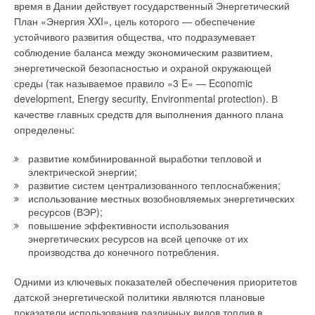
время в Дании действует государственный Энергетический
Бывают также случаи, когда экспертиза показывает, что
План «Энергия XXI», цель которого — обеспечение
разрыв радиатора произошел вследствие нарушения
устойчивого развития общества, что подразумевает
требований инструкции по эксплуатации радиатора. То есть
соблюдение баланса между экономическим развитием,
разрыв происходит по вине потребителя. Очень часто в
энергетической безопасностью и охраной окружающей
результате подобного рода поломок происходит залив
среды (так называемое правило «3 E» — Economic
квартиры (или нескольких квартир), расположенной этажом
development, Energy security, Environmental protection). В
ниже. В этой ситуации практически в 100% случаев соседи
качестве главных средств для выполнения данного плана
предъявляют претензии именно к собственнику
определены:
(нанимателю) квартиры. Здесь также наиболее разумным
действием, которое может исключить материальную
развитие комбинированной выработки тепловой и
ответственность перед третьими лицами, является
электрической энергии;
проведение экспертизы.
развитие систем централизованного теплоснабжения;
использование местных возобновляемых энергетических
Вопрос: «Я приобрел газовый котел для отопления
ресурсов (ВЭР);
загородного дома. Котел исправен. Могу ли я его
повышение эффективности использования
обменять у продавца на другой, т.к. он не подходит мне
энергетических ресурсов на всей цепочке от их
производства до конечного потребления.
по размеру (не встает в нишу на кухне)?»
Одними из ключевых показателей обеспечения приоритетов
В соответствии со ст. 25 Закона Потребитель вправе
датской энергетической политики являются плановые
обменять непродовольственный товар надлежащего
показатели использования различных видов топлив в
качества на аналогичный товар у продавца, у которого этот