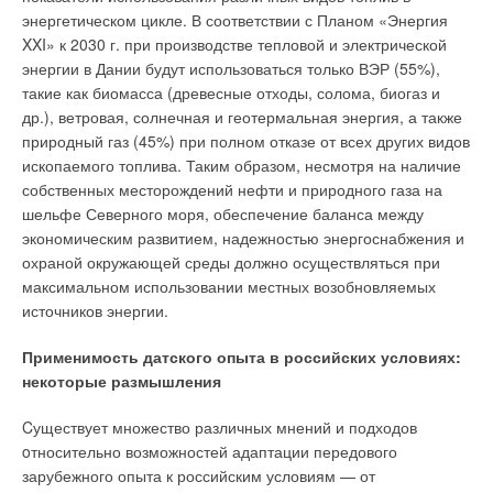
энергетическом цикле. В соответствии с Планом «Энергия
товар был приобретен, если указанный товар не подошел по
XXI» к 2030 г. при производстве тепловой и электрической
форме, габаритам, фасону, расцветке, размеру или
энергии в Дании будут использоваться только ВЭР (55%),
комплектации. Потребитель имеет право на обмен
такие как биомасса (древесные отходы, солома, биогаз и
непродовольственного товара надлежащего качества в
др.), ветровая, солнечная и геотермальная энергия, а также
течение четырнадцати дней, не считая дня его покупки.
природный газ (45%) при полном отказе от всех других видов
ископаемого топлива. Таким образом, несмотря на наличие
Обмен непродовольственного товара надлежащего качества
собственных месторождений нефти и природного газа на
проводится, если указанный товар не был в употреблении,
шельфе Северного моря, обеспечение баланса между
сохранены его товарный вид, потребительские свойства,
экономическим развитием, надежностью энергоснабжения и
пломбы, фабричные ярлыки, а также имеется товарный чек
охраной окружающей среды должно осуществляться при
или кассовый чек либо иной подтверждающий оплату
максимальном использовании местных возобновляемых
указанного товара документ. В законе есть ограничение на
источников энергии.
обмен некоторых видов товаров. Перечень таких товаров, не
подлежащих обмену, утверждается Правительством
Применимость датского опыта в российских условиях:
Российской Федерации. В данном случае вы не можете
некоторые размышления
произвести обмен газового котла, т.к. бытовое газовое
оборудование относится технически сложным товарам
Cуществует множество различных мнений и подходов
бытового назначения и обмену на аналогичный товар не
oтносительно возможностей адаптации передового
подлежит в соответствии с п. 11 Перечня. ❏
зарубежного опыта к российским условиям — от