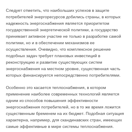
право потребителя на качество товара, что такое
Следует отметить, что наибольших успехов в защите
ненадлежащее качество товара, что такое недостаток и
потребителей энергоресурсов добились страны, в которых
существенный недостаток в товаре, какой товар
надежность энергоснабжения является приоритетом
ненадлежащего качества можно заменить, к кому
государственной энергетической политики, а государство
обращаться в случае покупки некачественного товара,
принимает активное участие не только в разработке самой
возникают многие другие вопросы. В законодательстве о
политики, но и в обеспечении механизмов ее
защите прав потребителей есть три схожих понятия:
осуществления. Очевидно, что комплексное решение
гарантийный срок, срок службы и срок годности. Так в чем же
подобных задач требует плановых инвестиций в
разница между этими понятиями? Попробуем ответить на
реконструкцию и развитие существующих систем
этот вопрос, используя примеры из жизни.
энергоснабжения на местном уровне, существенная часть
которых финансируется непосредственно потребителями.
Илья Сергеевич ФЕДОРОВ юрист Московской коллегии
адвокатов «Легис Групп» (Москва)
Особенно это касается теплоснабжения, в котором
применение наиболее современных технологий является
Образование: Московский инженернофизический институт
одним из способов повышения эффективности
(технический университет), факультет «Информационная
энергоснабжения потребителей, но в то же время ложится
безопасность», специальность «Юриспруденция»,
существенным бременем на их бюджет. Подобная ситуация
специализация «Государственно-правовая».
характерна, например, для скандинавских стран, имеющих
Специализируется на правовом сопровождении вопросов
самые эффективные в мире системы теплоснабжения.
информационной безопасности, интеллектуальной