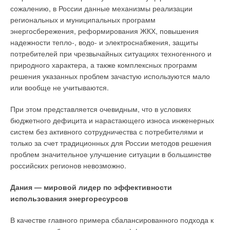
либо в установленном им порядке, или условиям договора,
сожалению, в России данные механизмы реализации
или целям, для которых товар такого рода обычно
региональных и муниципальных программ
используется, или целям, о которых продавец (исполнитель)
энергосбережения, реформирования ЖКХ, повышения
был поставлен в известность потребителем при заключении
надежности тепло-, водо- и электроснабжения, защиты
договора. Потребитель, которому продан товар
потребителей при чрезвычайных ситуациях техногенного и
ненадлежащего качества, если оно не было оговорено
природного характера, а также комплексных программ
продавцом, вправе по своему выбору потребовать:
решения указанных проблем зачастую используются мало
или вообще не учитываются.
безвозмездного устранения недостатков товара или
возмещения расходов на их исправление потребителем
При этом представляется очевидным, что в условиях
или третьим лицом;
бюджетного дефицита и нарастающего износа инженерных
соразмерного уменьшения покупной цены;
систем без активного сотрудничества с потребителями и
замены на товар аналогичной марки (модели, артикула);
только за счет традиционных для России методов решения
замены на такой же товар другой марки (модели,
проблем значительное улучшение ситуации в большинстве
артикула) с соответствующим перерасчетом покупной
российских регионов невозможно.
цены;
Дания — мировой лидер по эффективности
Потребитель вместо предъявления этих требований вправе
использования энергоресурсов
отказаться от исполнения договора купли-продажи и
потребовать возврата уплаченной за товар денежной суммы.
В качестве главного примера сбалансированного подхода к
По требованию продавца и за его счет потребитель должен