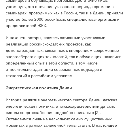
семинаров и обучающих программ. Достаточно лишь
упомянуть, что в течение указанного периода времени в
Вред, причиненный жизни, здоровью или имуществу
семинарах, проводимых как в России, так и в Дании, приняли
потребителя, подлежит возмещению, если вред причинен в
участие более 2000 российских специалистовэнергетиков и
течение установленного срока службы или срока годности
представителей ЖКХ.
товара. Таким образом, следует обратиться к изготовителю
товара с претензионным письмом (досудебный порядок).
И наконец, авторы, являясь активными участниками
Требования потребителя о возмещении убытков,
реализации российско-датских проектов, как
причиненных потребителю вследствие продажи товара
демонстрационных, связанных с внедрением современных
ненадлежащего качества, должны быть удовлетворены в
энергосберегающих технологий, так и обучающих, накопили
течение 10 дней с момента получения претензии (ст. 22
определенный опыт в этой области, в том числе
Закона).
относительно адаптации современных подходов и
технологий к российским условиям.
В противном случае следует обратиться с исковым
заявлением в суд по месту нахождения ответчика (его
Энергетическая политика Дании
юридическому адресу). Если экспертиза покажет, что
поломка радиатора произошла в результате
История развития энергетического сектора Дании, датская
неквалифицированного обслуживания данного агрегата
энергетическая политика, а такжехарактеристики датских
(недостаток услуг, работ при монтаже), то с претензией
систем энергоснабжения подробно описаны в [2].
необходимо обращаться в обслуживающую организацию
Остановимся лишь на нескольких самых существенных
(например, РЭУ, ДЕЗ и т.д.).
моментах в рамках заявленной темы статьи. В настоящее