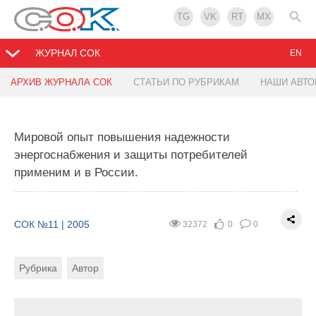
TG
VK
RT
MX
ЖУРНАЛ СОК
EN
АРХИВ ЖУРНАЛА СОК
СТАТЬИ ПО РУБРИКАМ
НАШИ АВТ
О защите прав потребителей.
Мировой опыт повышения надежности
СОК №11 | 2005
38748
0
0
энергоснабжения и защиты потребителей
применим и в России.
Рубрика
СОК №11 | 2005
32372
0
0
Хотим мы этого или нет, но в повседневной жизни
все мы потребители. Потребители товаров, услуг,
работ. Каждый день мы вступаем в разного рода
Рубрика
Автор
правоотношения: купли-продажи — приобретаем
продукты, предметы обихода; заказываем услуги
и т.д. Буквально каждый наш шаг — это