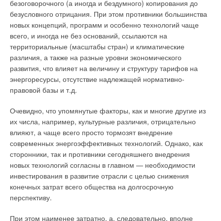
безоговорочного (а иногда и бездумного) копирования до
безусловного отрицания. При этом противники большинства
Читайте по теме:
новых концепций, программ и особенно технологий чаще
→
всего, и иногда не без оснований, ссылаются на
Почему летом температурные параметры в
кондиционируемых помещениях не соответствуют
территориальные (масштабы стран) и климатические
проектным?
ЖУРНАЛ СОК МАЙ 2026
различия, а также на разные уровни экономического
→
Из чего складывается стоимость сертификации, и что
развития, что влияет на величину и структуру тарифов на
ожидает рынок оценки соответствия в 2026 году
энергоресурсы, отсутствие надлежащей нормативно-
ЖУРНАЛ СОК ЯНВАРЬ 2026
→
Действующие нормативы, регламентирующие
правовой базы и т.д.
противопожарную вентиляцию, противоречат законам
физики
ЖУРНАЛ СОК ОКТЯБРЬ 2025
Очевидно, что упомянутые факторы, как и многие другие из
→
«Сведения о показателях энергетической
их числа, например, культурные различия, отрицательно
эффективности зданий» по Постановлению
влияют, а чаще всего просто тормозят внедрение
Правительства РФ от 27 мая 2022 года №963 должны
быть в СП 60.13330.2020
современных энергоэффективных технологий. Однако, как
ЖУРНАЛ СОК ИЮНЬ 2025
→
сторонники, так и противники сегодняшнего внедрения
Первый экологический стандарт для модульных зданий:
как он изменит отрасль
новых технологий согласны в главном — необходимости
ЖУРНАЛ СОК МАЙ 2025
инвестирования в развитие отрасли с целью снижения
конечных затрат всего общества на долгосрочную
перспективу.
При этом наименее затратно, а, следовательно, вполне