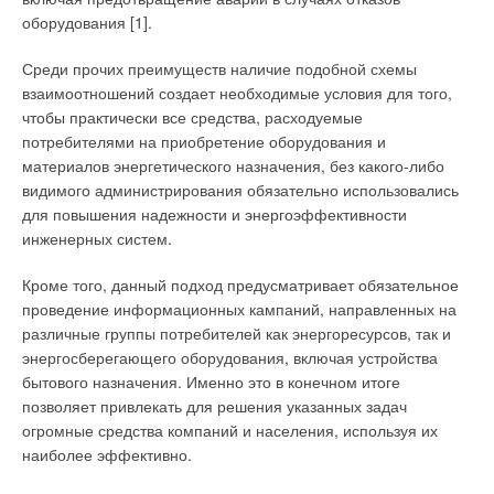
гарантийного срока изготовитель несет ответственность за
оборудования [1].
существенные недостатки товара, возникшие по его вине (но
не по вине потребителя).
Среди прочих преимуществ наличие подобной схемы
взаимоотношений создает необходимые условия для того,
Под существенными недостатками Закон подразумевает
чтобы практически все средства, расходуемые
неустранимые недостатки или недостатки, которые не могут
потребителями на приобретение оборудования и
быть устранены без несоразмерных затрат времени, или
материалов энергетического назначения, без какого-либо
выявляются неоднократно, или проявляются вновь после их
видимого администрирования обязательно использовались
устранения, или другие подобные недостатки. Срок годности
для повышения надежности и энергоэффективности
— период, по истечении которого товар (работа) считается
инженерных систем.
непригодным для использования по назначению. Перечень
таких товаров (работ) утверждается Правительством
Кроме того, данный подход предусматривает обязательное
Российской Федерации (п. 4 ст. 5 Закона). Срок годности
проведение информационных кампаний, направленных на
можно считать разновидностью срока службы, но только для
различные группы потребителей как энергоресурсов, так и
определенного вида товаров. К таким товарам относятся
энергосберегающего оборудования, включая устройства
продукты питания, парфюмерно-косметические товары,
бытового назначения. Именно это в конечном итоге
медикаменты, товары бытовой химии и иные подобные
позволяет привлекать для решения указанных задач
товары.
огромные средства компаний и населения, используя их
наиболее эффективно.
Вопрос: «Я купил погружной насос для колодца. На него
установлен гарантийный срок 2 года. Через 8 месяцев