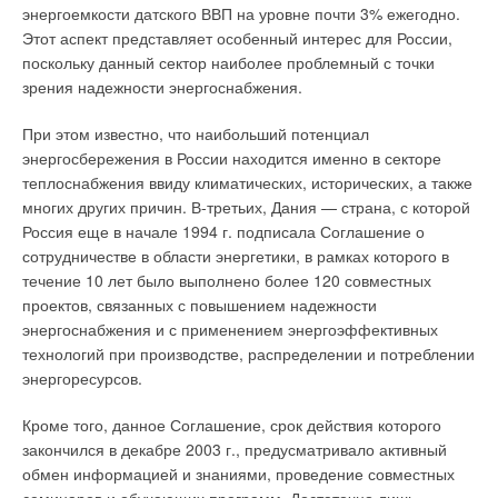
энергоемкости датского ВВП на уровне почти 3% ежегодно.
испорчен новый дорогой паркет. Кто в данной ситуации
Этот аспект представляет особенный интерес для России,
должен будет возмещать мне причиненный ущерб?»
поскольку данный сектор наиболее проблемный с точки
В данной ситуации в первую очередь необходимо
зрения надежности энергоснабжения.
обратиться в экспертное учреждение и провести
При этом известно, что наибольший потенциал
соответствующую экспертизу. Если в результате экспертизы
энергосбережения в России находится именно в секторе
будет установлено, что радиатор лопнул в результате
теплоснабжения ввиду климатических, исторических, а также
заводского брака, необходимо будет обратиться с
многих других причин. В-третьих, Дания — страна, с которой
претензией о добровольном возмещении причиненного
Россия еще в начале 1994 г. подписала Соглашение о
ущерба в досудебном порядке к изготовителю данного
сотрудничестве в области энергетики, в рамках которого в
оборудования. В соответствии с п. 1 ст. 7 Закона
течение 10 лет было выполнено более 120 совместных
потребитель имеет право на то, чтобы при обычных
проектов, связанных с повышением надежности
условиях его использования, хранения, транспортировки и
энергоснабжения и с применением энергоэффективных
утилизации был безопасен для жизни, здоровья
технологий при производстве, распределении и потреблении
потребителя, окружающей среды, а также не причинял вред
энергоресурсов.
имуществу потребителя. Вред, причиненный жизни,
здоровью или имуществу потребителя вследствие
Кроме того, данное Соглашение, срок действия которого
конструктивных, производственных, рецептурных или иных
закончился в декабре 2003 г., предусматривало активный
недостатков товара, подлежит возмещению в полном
обмен информацией и знаниями, проведение совместных
объеме (ст. 14 Закона).