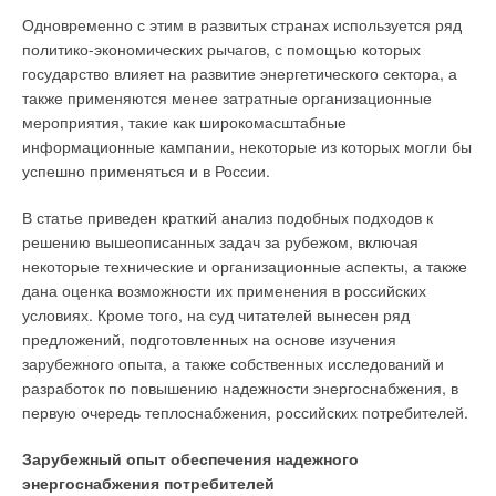
собственности, коммерческой тайны.
Одновременно с этим в развитых странах используется ряд
политико-экономических рычагов, с помощью которых
Опыт работы: в МКА «Легис Групп» — юридические
государство влияет на развитие энергетического сектора, а
консультации по телефону и через интернет. Помощник
также применяются менее затратные организационные
адвоката. Имеет опыт работы в области трудового,
мероприятия, такие как широкомасштабные
семейного права, а также в области защиты прав
информационные кампании, некоторые из которых могли бы
потребителей. Московская коллегия адвокатов «Легис
успешно применяться и в России.
Групп» имеет значительный опыт работы в арбитражных
судах и судах общей юрисдикции: в сфере недвижимости, в
В статье приведен краткий анализ подобных подходов к
корпоративных спорах, в спорах с государственными
решению вышеописанных задач за рубежом, включая
органами и муниципальными образованиями, правовой
некоторые технические и организационные аспекты, а также
защите от уголовного, налогового преследования граждан и
дана оценка возможности их применения в российских
организаций. В числе клиентов «Легис Групп» — российские
условиях. Кроме того, на суд читателей вынесен ряд
и иностранные инвестиционные, транспортные,
предложений, подготовленных на основе изучения
телекоммуникационные компании, предприятия нефтяной и
зарубежного опыта, а также собственных исследований и
газовой отрасли, теплоснабжающие предприятия и др.
разработок по повышению надежности энергоснабжения, в
первую очередь теплоснабжения, российских потребителей.
Итак, в соответствии с п. 6 ст. 5 Закона РФ «О защите прав
потребителей» (далее — Закон), гарантийный срок —
Зарубежный опыт обеспечения надежного
период, в течение которого в случае обнаружения в товаре
энергоснабжения потребителей
недостатка изготовитель (исполнитель, продавец) обязан