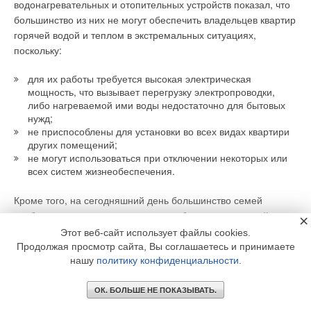
водонагревательных и отопительных устройств показал, что
большинство из них не могут обеспечить владельцев квартир
горячей водой и теплом в экстремальных ситуациях,
поскольку:
для их работы требуется высокая электрическая
мощность, что вызывает перегрузку электропроводки,
либо нагреваемой ими воды недостаточно для бытовых
нужд;
не приспособлены для установки во всех видах квартири
других помещений;
не могут использоваться при отключении некоторых или
всех систем жизнеобеспечения.
Кроме того, на сегодняшний день большинство семей
вообще не имеют надежных пожаробезопасных устройств
×
для автономного отопления и горячего водоснабжения в
Этот веб-сайт использует файлы cookies.
случае необходимости. Таким образом, как и в ведущих
Продолжая просмотр сайта, Вы соглашаетесь и принимаете
зарубежных странах, потребители смогут бесперебойно и
нашу
политику конфиденциальности
.
соблюдая условия пожарной безопасности обеспечивать
комфортную температуру дома и горячее водоснабжение в
ОК. БОЛЬШЕ НЕ ПОКАЗЫВАТЬ.
любое время года за счет любых доступных им источников