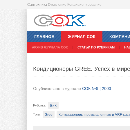
Сантехника Отопление Кондиционирование
Коттедж — вентиляционные пробл
ГЛАВНОЕ
ЖУРНАЛ СОК
КОМПАН
Опубликовано в журнале
СОК №9 | 2003
АРХИВ ЖУРНАЛА СОК
СТАТЬИ ПО РУБРИКАМ
НА
ВиК
Рубрика
:
Кондиционеры GREE. Успех в мире.
Вентиляционное оборудование и комплектующие,
Тэги
:
Реальный комфорт современного жилища 
Опубликовано в журнале
СОК №9 | 2003
технологическими решениями. Вентиляцион
важнейших направлений в инженерном обо
ВиК
Рубрика
:
Gree
Кондиционеры промышленные и VRF-сис
Тэги
: