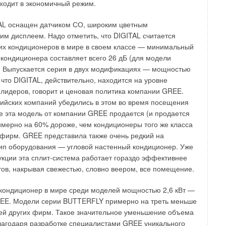
 Необходимо правильно подбирать вспомогательное
ходит в экономичный режим.
оторого свежий воздух не сможет попасть в
ещения, а отработанный, рециркуляционный, не покинет
AL оснащен датчиком СО, широким цветным
и расчетах все характеристики климатического
им дисплеем. Надо отметить, что DIGITAL считается
ещаемого в коттедже.
их кондиционеров в мире в своем классе — минимальный
 кондиционера составляет всего 26 дБ (для модели
. Выпускается серия в двух модификациях — мощностью
эффекта на систему противодымной вентиляции в многоэтажных
м, что DIGITAL, действительно, находится на уровне
х
лидеров, говорит и ценовая политика компании GREE.
НЬ 2026
ийских компаний убедились в этом во время посещения
метров информационных потоков и типов вычислительных
нергоэффективность систем обеспечения микроклимата центров
где эта модель от компании GREE продается (и продается
нных
имерно на 60% дороже, чем кондиционеры того же класса
НЬ 2026
 без компромиссов: новые приточно-вытяжные установки SHUFT
фирм. GREE представила также очень редкий на
артиры и частного дома
ип оборудования — угловой настенный кондиционер. Уже
НЬ 2026
рукции эта сплит-система работает гораздо эффективнее
илых помещений
НЬ 2026
ов, накрывая свежестью, словно веером, все помещение.
ского рынка сплит-систем на основе макроэкономических
НЬ 2026
кондиционер в мире среди моделей мощностью 2,6 кВт —
REE. Модели серии BUTTERFLY примерно на треть меньше
ей других фирм. Такое значительное уменьшение объема
лагодаря разработке специалистами GREE уникального