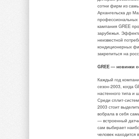
внимание на его эк
сотни фирм из самы
Архангельска до Ма
Для минимизации э
профессиональных 
использование блок
кампания GREE пров
(теплоутилизатором
зарубежья. Эффекти
покидающего дом п
неизвестной потреб
приточному. Блоки 
кондиционерных фи
использования в ко
закрепиться на рос
и это важно при выб
GREE — новинки се
Для размещения вен
предусматривается
Каждый год компани
располагать на чер
сезон-2003, когда 
Установка, подключ
настенного типа и
проблемами. Электр
Среди сплит-систем
проводку загородно
2003 стоит выделит
могут быть исполь
вобрала в себя сам
— встроенный датчи
Разработка и вопл
сам выбирает наибо
вентиляционной сис
человек находится 