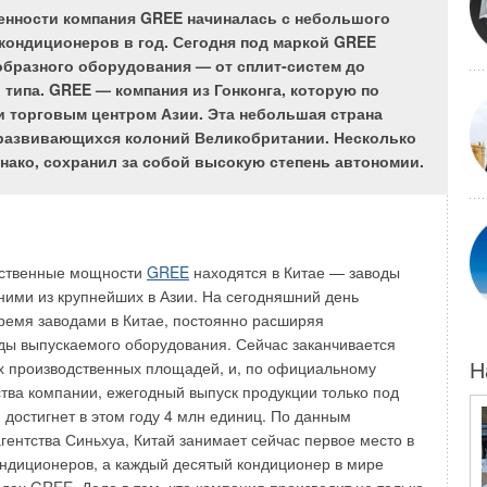
го строительства привело к необходимости выработки
нности компания GREE начиналась с небольшого
ции, которые бы действовали совместно с системами
 кондиционеров в год. Сегодня под маркой GREE
онирования воздуха, т.е. в течение всего года в
образного оборудования — от сплит-систем до
живали наиболее оптимальный микроклимат — летом
ипа. GREE — компания из Гонконга, которую по
атура 22–24°С, относительная влажность 30–60%,
 торговым центром Азии. Эта небольшая страна
ной массы не более 0,2 м/с, а зимой — соответственно
 развивающихся колоний Великобритании. Несколько
,1–0,15 м/с.
днако, сохранил за собой высокую степень автономии.
стема кондиционирования отсутствует, вентиляция и
обеспечивать необходимые параметры воздуха — зимой
 находиться в пределах 18–24°С, допустимая
ность не опускаться ниже 30%, а скорость движения
дственные мощности
GREE
находятся в Китае — заводы
аничена значением 0,2 м/с.
ими из крупнейших в Азии. На сегодняшний день
ремя заводами в Китае, постоянно расширяя
енты устанавливают соответствующие нормы подачи
ы выпускаемого оборудования. Сейчас заканчивается
дготовка воздуха в коттедже, непосредственно
х производственных площадей, и, по официальному
Н
ой вентиляции, заключается в обеспечении требуемой
тва компании, ежегодный выпуск продукции только под
ающего в дом свежего воздуха и решении проблемы с
 достигнет в этом году 4 млн единиц. По данным
ных веществ, источником которых являются процессы,
ентства Синьхуа, Китай занимает сейчас первое место в
хне, дым от сигарет, а также вредные газовыделения
ондиционеров, а каждый десятый кондиционер в мире
едметов — бытовой техники, мебели из ДСП, влажных