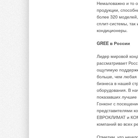
Немаловажно и то о
филь
систе
продукции, способн
мелких
более 320 моделей,
требуе
сплит-системы, та
раза в
кондиционеры.
кало
нагрев
GREE в России
основн
подклю
Лидер мировой кон
венти
систе
рассматривает Росс
— это 
ощутимую поддержку
Кроме 
больше, чем любая 
естес
бизнеса в нашей стр
шумо
оборудования. В на
шумы,
показавших лучшие 
являют
венти
Гонконг с посещен
предо
представителями к
Для п
ЕВРОКЛИМАТ и КОМФ
минер
компаний во всех р
стенк
возд
Отметим, что неукл