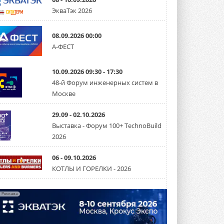
микрогенерацию в многоквартирных ...
ЭкваТэк 2026
30 ИЮЛЯ 2026
Канальные вентиляторы с ЕС-
08.09.2026 00:00
двигателями Sysimple TRS EC
А-ФЕСТ
Poti
Новинка от Системэйр —
прямоугольный канальный ...
10.09.2026 09:30 - 17:30
30 ИЮЛЯ 2026
48-й Форум инженерных систем в
Краска для окон: как выбрать
Москве
состав, который не
растрескается после первой
зимы
29.09 - 02.10.2026
Частые вопросы о краске для окон ...
Выставка - Форум 100+ TechnoBuild
30 ИЮЛЯ 2026
2026
СИЭНПИ РУС представила
новую серию консольных
06 - 09.10.2026
насосов NM
КОТЛЫ И ГОРЕЛКИ - 2026
Усовершенствованная гидравлика
помогает снизить энергопотребление ...
30 ИЮЛЯ 2026
Реклама
Группа «Теплолюкс» открыла
новую производственную