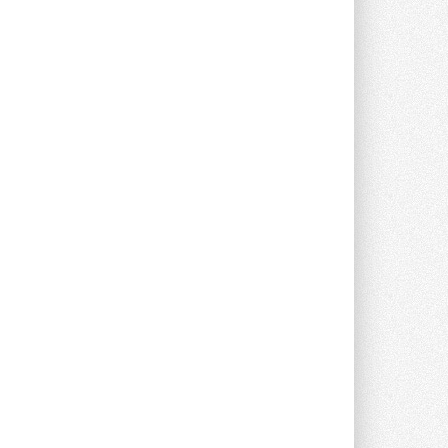
валидацию NVIDIA для ИИ-дата-
центров
Компания становится официальным
партнёром NVIDIA по системам ...
28 ИЮЛЯ 2026
В Великобритании предлагают
сделать кондиционирование
обязательным для новостроек
Либеральные демократы внесли
предложение оснащать все новые ...
1
28 ИЮЛЯ 2026
В Подмосковье запустят
производство холодильной
техники и теплообменного
оборудования
Проект реализует компания «ВЕЗА» ...
28 ИЮЛЯ 2026
Ридан объявил о старте продаж
автоматического
балансировочного клапана
Клапан APT‑R3 производится на заводе
в Лешково (Московская область) ...
27 ИЮЛЯ 2026