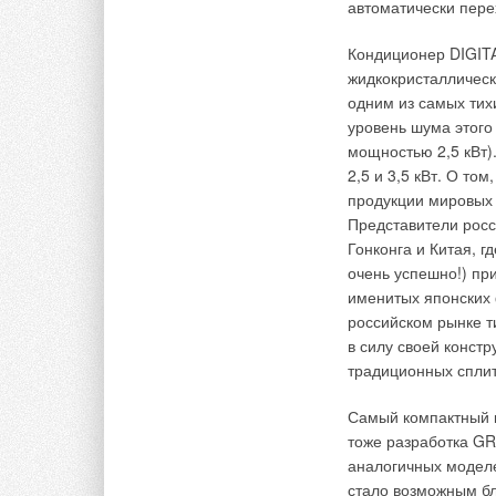
обработки воздуха.
автоматически пере
оборудование, без к
обслуживаемые пом
Кондиционер DIGIT
дом и учитывать пр
жидкокристаллическ
оборудования, разм
одним из самых тих
уровень шума этого
мощностью 2,5 кВт)
→
Читайте по теме:
Влияние стак‑
2,5 и 3,5 кВт. О то
жилых здания
продукции мировых 
ЖУРНАЛ СОК ИЮ
→
Представители росс
Влияние пара
нагрузок на э
Гонконга и Китая, 
обработки да
очень успешно!) пр
ЖУРНАЛ СОК ИЮ
→
Свежий воздух
именитых японских 
UniMAX для кв
российском рынке т
ЖУРНАЛ СОК ИЮ
→
в силу своей конст
Вентиляция ж
ЖУРНАЛ СОК ИЮ
традиционных сплит
→
Анализ россий
факторов
ЖУРНАЛ СОК ИЮ
Самый компактный 
тоже разработка G
аналогичных модел
стало возможным б