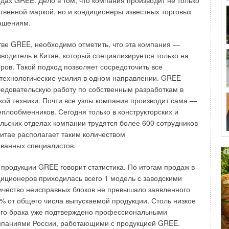
одах GREE. Дело в том, что компания производит не только
 строительных и отделочных материалов и, собственно,
твенной маркой, но и кондиционеры известных торговых
ющий за час из легких в воздух от 15 до 18 кубических
ашениям.
ого газа.
тве GREE, необходимо отметить, что эта компания —
темы вентиляции определяется ее типом. Для больших
водитель в Китае, который специализируется только на
аний коттеджного типа правильным решением являются
ров. Такой подход позволяет сосредоточить все
механические системы вентиляции. В стандартном
технологические усилия в одном направлении. GREE
ая часть системы вентиляции должна состоять из
едовательскую работу по собственным разработкам в
ов, расположенных по направлению движения воздуха —
кой техники. Почти все узлы компания производит сама —
еплообменников. Сегодня только в конструкторских и
льских отделах компании трудятся более 600 сотрудников
ка воздухозаборная
, через которую в систему поступает
Китае располагает таким количеством
й воздух снаружи. Она выполняет декоративную роль и
ванных специалистов.
 для защиты от попадания внутрь посторонних предметов;
шный клапан
, который при отключении системы
 продукции GREE говорит статистика. По итогам продаж в
яции, препятствует попаданию внешнего воздуха в
ение. Это особенно важно в холодные периоды года. В
ндиционеров приходилась всего 1 модель с заводскими
ных системах вентилирования, как правило, используются
личество неисправных блоков не превышало заявленного
шные клапаны с электрическим приводом. При этом
% от общего числа выпускаемой продукции. Столь низкое
ение системой полностью автоматизируется, то есть при
ого брака уже подтверждено профессиональными
нии вентиляции клапан автоматически открывается, при
мпаниями России, работающими с продукцией GREE.
чении — закрывается;