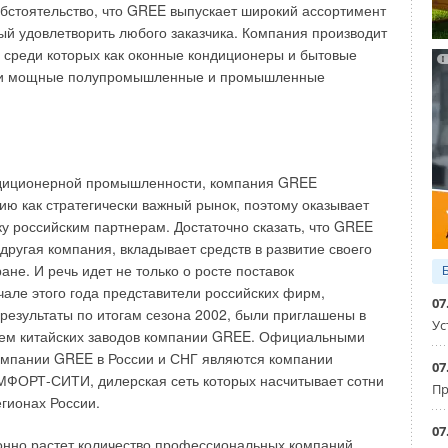
бстоятельство, что GREE выпускает широкий ассортимент
тр
, который необходим для защиты самой вентиляционной
мы и вентилируемых помещений от попадания различных
ый удовлетворить любого заказчика. Компания производит
 частиц, таких как пыль, насекомые, пух и т.д. Фильтр
 среди которых как оконные кондиционеры и бытовые
т очистки от пыли и грязи, как правило, не реже одного
к и мощные полупромышленные и промышленные
 месяц;
рифер
или нагреватель воздуха — в холодные периоды
ает подаваемый с улицы воздух. Выпускаются два
ых типа калориферов: электрический и водяной, который
чается к системе центрального отопления;
диционерной промышленности, компания GREE
лятор
— центральный элемент в вентиляционной
ме, имеющий два параметра по своей производительности
ию как стратегически важный рынок, поэтому оказывает
количество прокачиваемого воздуха и полное давление.
 российским партнерам. Достаточно сказать, что GREE
этого вентиляторы различаются по габаритам и
другая компания, вкладывает средств в развитие своего
твенно уровню шума;
ане. И речь идет не только о росте поставок
глушитель
, который в процессе своей работы убирает
чале этого года представители российских фирм,
 производимые вентилятором, источником которых
07
результаты по итогам сезона 2002, были приглашены в
ся завихрения воздуха на его лопастях. После
Ус
лятора устанавливается шумоглушитель,
ием китайских заводов компании GREE. Официальными
твращающий распространение шума далее по системе.
омпании GREE в России и СНГ являются компании
07
оглощения шума в шумоглушителе используется
ОРТ-СИТИ, дилерская сеть которых насчитывает сотни
Пр
альная вата или стекловолокно, которыми обкладываются
егионах России.
и шумоглушителя.
уховоды
, — для подачи готового воздуха непосредственно
07
онно растет количество профессиональных компаний,