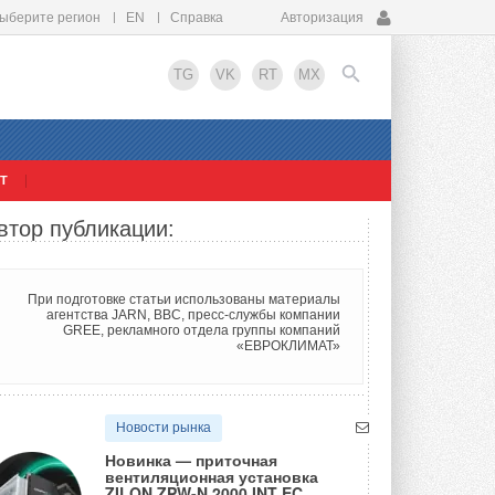
ыберите регион
EN
Справка
Авторизация
TG
VK
RT
MX
Т
EN
втор публикации:
При подготовке статьи использованы материалы
агентства JARN, ВВС, пресс-службы компании
GREE, рекламного отдела группы компаний
«ЕВРОКЛИМАТ»
Новости рынка
Новинка — приточная
вентиляционная установка
ZILON ZPW-N 2000 INT EC