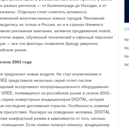
ономичность.
х разных регионов — от Калининграда до Находки, и от
хачкалы. Отдельно стоит отметить активность
нергопотребления техническим решением является
компаний многочисленных южных городов. Рекламная
ов обработки воздуха, оснащенных рекуператором
одилась не только в России, но и в странах ближнего
), благодаря которому тепло или холод воздуха,
СТ
вная рекламная кампания, активное продвижение новой,
о каналам вытяжной вентиляции, передается свежему
ителю марки, обученный технический и офисный персонал
№4
обработки воздуха с рекуператором тепла подходят для
рм — все эти факторы позволили бренду уверенно
ттеджах. Модуль имеет относительно небольшие габариты
№2
сийском рынке.
оре места для его установки.
№4
зона 2003 года
№3
тиляционного оборудования в коттедже, как правило, не
 специального помещения, и оборудование приходится
я предлагает новые модели. Не стал исключением и
даке, в подвале или в прихожей над подвесным потолком.
GREE представила несколько серий сплит-систем
ение и наладка блока не сопряжены с какими-либо
 широкий ассортимент полупромышленного оборудования.
ическая мощность установки, как правило, не перегружает
 GREE, появившихся на российском рынке в сезоне 2002–
го дома. В блоках, размещенных вблизи от жилой зоны,
ь серию инверторных кондиционеров DIGITAL, которая
зованы малошумные вентиляторы.
ые последние достижения отрасли. Особенность новинки
к присутствия. Реагируя на поведение человека, DIGITAL
ощение современной энергоэффективной и комфортной
лее комфортный режим в зависимости от того, сколько
темы для коттеджа — это не только выбор блока
в помещении. Если хозяин покинул комнату, кондиционер