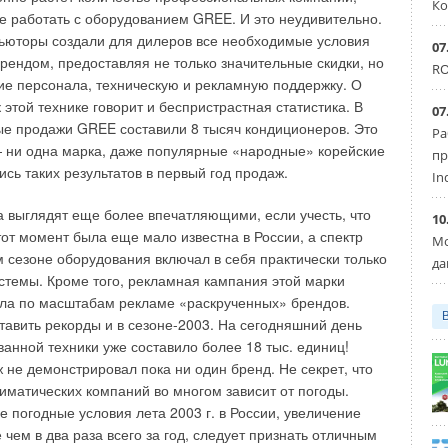
щения, так называемая воздухопроводная сеть,
Ко
 работать с оборудованием GREE. И это неудивительно.
щая из самих воздуховодов и фасонных изделий, таких как
дники, тройники, повороты. Воздуховоды бывают жесткие
ьюторы создали для дилеров все необходимые условия
07
инкованной жести), а также полугибкие и гибкие (из
брендом, предоставляя не только значительные скидки, но
RO
слойной алюминиевой фольги);
ие персонала, техническую и рекламную поддержку. О
еделители воздуха
, которые выполняют несколько
этой технике говорит и беспристрастная статистика. В
07
ий — они служат декоративными элементами, а также
е продажи GREE составили 8 тысяч кондиционеров. Это
мерно распределяют поток воздуха по помещению. В
Ра
 ни одна марка, даже популярные «народные» корейские
ве распределителей воздуха используют решетки
пр
чной формы или плафоны-диффузоры;
сь таких результатов в первый год продаж.
In
мы регулировки и автоматики
, которые являются
чески главными элементами всей технологической схемы
а выглядят еще более впечатляющими, если учесть, что
10
яции. В них используются такие приборы, как датчик для
тот момент была еще мало известна в России, а спектр
Мо
атического включения калорифера в случае понижения
м сезоне оборудования включал в себя практически только
да
атуры потока воздуха, для автоматического определения
стемы. Кроме того, рекламная кампания этой марки
зненности фильтрующего элемента, для управления
ала по масштабам рекламе «раскрученных» брендов.
ом подачи воздуха и так далее, в зависимости от
тного решения и возможностей управляющей автоматики.
авить рекорды и в сезоне-2003. На сегодняшний день
ванной техники уже составило более 18 тыс. единиц!
ных домах обходились простыми, не потребляющими
 не демонстрировал пока ни один бренд. Не секрет, что
гии системами естественной вентиляции. Вытяжная
иматических компаний во многом зависит от погоды.
 счет разности температур наружного воздуха и воздуха в
 погодные условия лета 2003 г. в России, увеличение
ия давления в зависимости от высоты здания и
чем в два раза всего за год, следует признать отличным