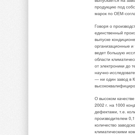
выпускается на зав
ковровых покрытий,
продукцию под собс
сам человек, выделя
марок по ОЕМ-согл
дециметров углекисл
Говоря о производс
Схема решения сис
единственный произ
многоуровневых зд
выпуске кондиционе
приточно-вытяжные 
организационные и 
исполнении приточн
ведет большую иссл
следующих элемент
области климатичес
от входа к выходу:
от электроники до т
научно-исследовате
решет
— ни один завод в 
внешни
высококвалифициро
служит
возду
О высоком качестве
вентил
помещ
2002 г. на 1000 ко
приточ
дефектами, т.е. ко
возду
производителем 0,1
управл
количество заводск
включе
климатическими ко
отклю