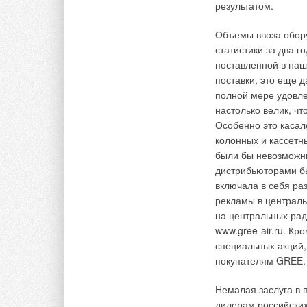
вследствие действи
результатом.
уличным, поступавш
того, как в строит
Объемы ввоза обор
стеклопакеты, новы
статистики за два 
бетона, дома стал
поставленной в наш
свежим воздухом, з
поставки, это еще 
механическими сис
полной мере удовле
настолько велик, ч
Таким образом, обо
Особенно это каса
вытяжной вентиляции
колонных и кассетн
автоматики, а такж
были бы невозможны
наружного воздуха,
дистрибьюторами б
также удаления за 
включала в себя ра
Отрицательным мом
рекламы в централь
— до 50–60% энерги
на центральных рад
коттеджа.
www.gree-air.ru. Кр
специальных акций,
В общем перечне за
покупателям GREE.
в рабочем состояни
на потребляемую эл
Немалая заслуга в
вентиляционного о
дилерам российских