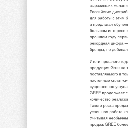
в поме
выразивших желание
состоя
перехо
Российские дистриб
(из оц
для работы с этим 
много
и предлагая обучен
распр
большом интересе к 
функц
прошлом году первы
равно
рекордная цифра —
качест
разли
бренды, не добивали
систе
факти
Итоги прошлого год
вентил
продукция Gree на 
автом
поставляемого в то
темпер
настенные сплит-си
загря
существенно уступ
клапан
проек
GREE продолжает ст
количество реализо
В России в загород
Такого роста продаж
электрической энер
успешная работа кл
система работала за
Учитывая необычные
помещении, изменен
продаж GREE более 