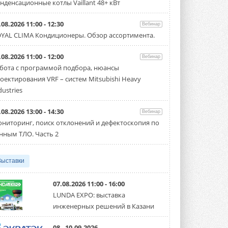
31 ИЮЛЯ 2026
нденсационные котлы Vaillant 48+ кВт
Carrier модернизирует
.08.2026 11:00 - 12:30
Вебинар
флагманский чиллер AquaEdge
YAL CLIMA Кондиционеры. Обзор ассортимента.
19XR
Чиллер получил новую версию,
работающую на хладагенте R1234ze ...
.08.2026 11:00 - 12:00
Вебинар
31 ИЮЛЯ 2026
бота с программой подбора, нюансы
оектирования VRF – систем Mitsubishi Heavy
Mitsubishi расширяет
направление систем
dustries
охлаждения для ЦОД
Mitsubishi Electric создаёт в США новую
.08.2026 13:00 - 14:30
компанию MEHITS US Inc. ...
Вебинар
31 ИЮЛЯ 2026
ниторинг, поиск отклонений и дефектоскопия по
нным ТЛО. Часть 2
США запретили использование
иностранных инверторов
28 июля 2026 года Федеральная
Выставки
комиссия по связи США (FCC) обновила
свой специальный перечень Covered ...
31 ИЮЛЯ 2026
07.08.2026 11:00 - 16:00
LUNDA EXPO: выставка
Уже через месяц в России
инженерных решений в Казани
можно будет устанавливать
солнечные панели в МКД
С 1 сентября снимается запрет на
08 - 10.09.2026