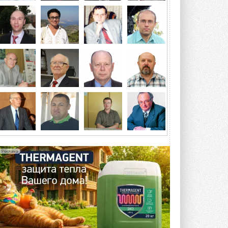
«ЦОД-2026»
Мероприятие пройдет 2-3 сентября в
отеле Radisson Slavyanskaya. Форум
посетит более двух тысяч участников ...
ВЧЕРА
Китайская Shenling представила
линейку тепловых насосов
«воздух-вода» на R290
Серия ThermaX R290 All-In-One
включает три модели ...
4 АВГУСТА 2026
Тепловые насосы в связке с
солнечной генерацией и
накопителем снижают
потребление на 60%
Исследователи из Италии установили ...
Реклама
4 АВГУСТА 2026
«РУСКЛИМАТ Fest 2026» в Уфе
собрал свыше 700 профи
климатической отрасли
Организатором выступил торгово-
производственный холдинг ...
3 АВГУСТА 2026