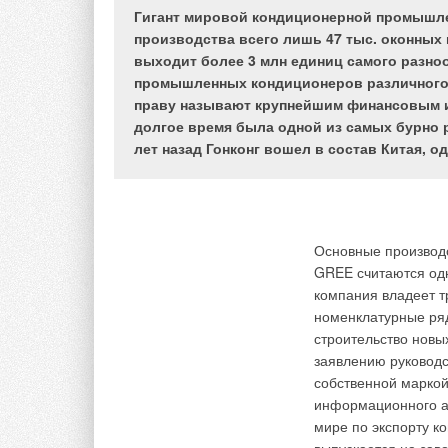
Развитие коттеджно
Гигант мировой кондиционерной промышле
таких схем вентиля
производства всего лишь 47 тыс. оконных
отопления и кондици
выходит более 3 млн единиц самого разно
помещениях поддер
промышленных кондиционеров различного т
оптимальная темпер
праву называют крупнейшим финансовым и
подвижность воздуш
долгое время была одной из самых бурно
20–22°С, 30–45% и 0
лет назад Гонконг вошел в состав Китая, о
При этом, когда си
отопление должны 
температура должна
относительная влаж
Основные произво
воздушных масс огр
GREE считаются одн
компания владеет т
Нормативные докум
номенклатурные ряд
свежего воздуха. По
строительство новы
выполняемая систем
заявлению руководс
температуры поступ
собственной маркой
концентрацией вред
информационного аг
происходящие на ку
мире по экспорту к
окружающих нас пр