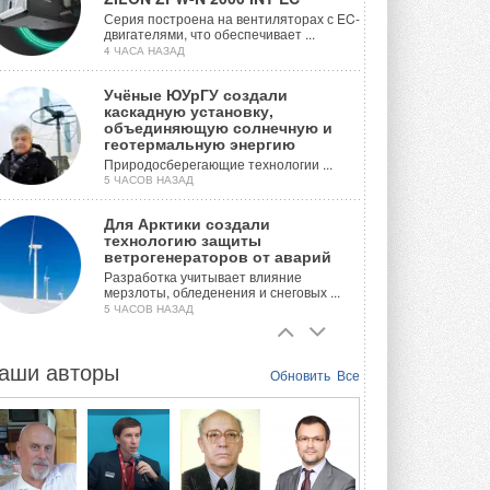
Серия построена на вентиляторах с EC-
двигателями, что обеспечивает ...
4 ЧАСА НАЗАД
Учёные ЮУрГУ создали
каскадную установку,
объединяющую солнечную и
геотермальную энергию
Природосберегающие технологии ...
5 ЧАСОВ НАЗАД
Для Арктики создали
технологию защиты
ветрогенераторов от аварий
Разработка учитывает влияние
мерзлоты, обледенения и снеговых ...
5 ЧАСОВ НАЗАД
Гибридный тепловой насос PV/T
с одним общим испарителем
аши авторы
Обновить
Все
Исследователи предложили
конструкцию двухисточникового ...
ВЧЕРА
21-й ежегодный форум