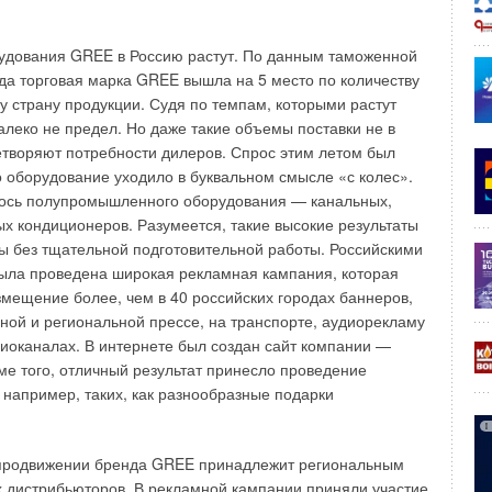
я ветра. Воздух, удаляемый из комнат, замещался
им через неплотности в стыках стен, щели в окнах. После
ельстве начали широко применять герметичные
удования GREE в Россию растут. По данным таможенной
е технологические схемы с применением монолитного
года торговая марка GREE вышла на 5 место по количеству
и недопустимо герметичными. Для обеспечения жилища
у страну продукции. Судя по темпам, которыми растут
агородные коттеджи стали оборудовать именно
далеко не предел. Но даже такие объемы поставки не в
темами приточно-вытяжной вентиляции.
творяют потребности дилеров. Спрос этим летом был
то оборудование уходило в буквальном смысле «с колес».
бщая ранее сказанное, система механической приточно-
лось полупромышленного оборудования — канальных,
, как правило, состоит из блоков обработки воздуха и
ых кондиционеров. Разумеется, такие высокие результаты
е вспомогательного оборудования — устройств для забора
 без тщательной подготовительной работы. Российскими
 его транспортировки и распределения по помещениям, а
ыла проведена широкая рекламная кампания, которая
пределы жилой зоны рециркуляционного воздуха.
змещение более, чем в 40 российских городах баннеров,
ентом является энергоемкость вентиляционной системы
ной и региональной прессе, на транспорте, аудиорекламу
и, предназначенной для всех инженерных систем
иоканалах. В интернете был создан сайт компании —
оме того, отличный результат принесло проведение
 например, таких, как разнообразные подарки
трат на покупку и поддержание вентиляционной системы
и в течение всего периода ее работоспособности расходы
ектроэнергию могут превышать 80%. Поэтому при выборе
 продвижении бренда GREE принадлежит региональным
борудования первым делом необходимо обращать
 дистрибьюторов. В рекламной кампании приняли участие