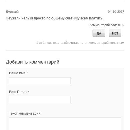
Комментарии
Дмитрий
04-10-2017
Неужели нельзя просто по общему счетчику всем платить.
В этой теме еще нет комментариев
Комментарий полезен?
ДА
НЕТ
Добавить комментарий
1
из
1
пользователей считают этот комментарий полезным
Ваше имя *
Добавить комментарий
Ваш E-mail *
Ваше имя *
Текст комментария
Ваш E-mail *
Текст комментария