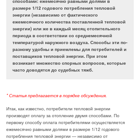
теплом потребителей в течении отопительного
способами: ежемесячно равными долями в
свойствами. Выполнен расчёт, показывающий
периода.
размере 1/12 годового потребления тепловой
принцип создания устройства работающего от
энергии (независимо от фактического
одного источника тепла, — монотермической
ежемесячного количества поставленной тепловой
установки. Определена область применения
энергии) или же в каждый месяц отопительного
* Автор выражает признательность социальным
монотермической установки.
периода в соответствии со среднемесячной
партнёрам и студентам, предоставившим
температурой наружного воздуха. Способы эти по-
статистические данные и фотоматериалы.
разному удобны и приемлемы для потребителей и
поставщиков тепловой энергии. При этом
* Статья предлагается в порядке обсуждения. Мнение
Система теплоснабжения (СТ) населённого пункта —
возникает множество спорных вопросов, которые
редакции журнала, основанное на классической научной
сложное многоэлементное техническое сооружение, при
часто доводятся до судебных тяжб.
школе, может не совпадать с мнением автора.
выходе из строя элементов или системы в целом она
переходит из работоспособного состояния в «отказовое».
Монотермическая установка — альтернатива
энергоносителям. Окружающее тепло — неисчерпаемый вид
В этом случае считается, что система теплоснабжения не
* Статья предлагается в порядке обсуждения.
топлива. Создаём установку с таким топливом.
выполнила задачу по бесперебойному снабжению тепла
потребителю и, как следствие, в течение отопительного
Итак, как известно, потребители тепловой энергии
Соединяем вместе тепловой насос и тепловой двигатель
периода СТ рассматривается как «перемонтируемая».
производят оплату за отопление двумя способами. По
способом, указанным в учебнике (например, [1]), как это
первому способу оплата потребителями осуществляется
показано на рис. 1. Минуя все теоретические изыскания,
ежемесячно равными долями в размере 1/12 годового
диапазон температур определяем от –30 до +20 °C.
потребления тепловой энергии — независимо от