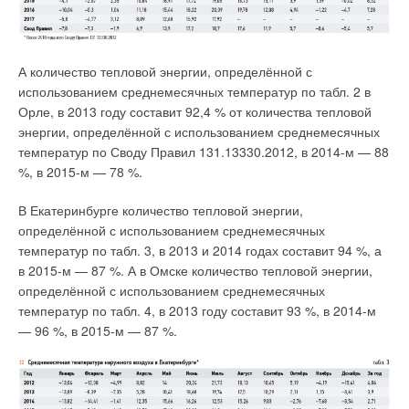
теплопроводов достигается применением
крутящийся вал, к которому подсоединена нагрузка,
пенополиминеральной (ППМ) изоляции, обладающей
например, электрогенератор. Получаем внешний вид
высокой прочностью гидрозащитного слоя, необходимой
монотермической установки, изображённой на рис. 3.
долговечностью и надёжностью в эксплуатации. При
А количество тепловой энергии, определённой с
длительной эксплуатации с учётом гидрогеологических
использованием среднемесячных температур по табл. 2 в
условиях исходные свойства ППМизоляции сохраняются.
Орле, в 2013 году составит 92,4 % от количества тепловой
энергии, определённой с использованием среднемесячных
Следующее техническое решение для повышения
температур по Своду Правил 131.13330.2012, в 2014-м — 88
надёжности тепловых сетей города — установка
%, в 2015-м — 78 %.
компенсационных устройств. Самая популярная форма
решения данной проблемы — создание в системе
В Екатеринбурге количество тепловой энергии,
теплоснабжения П-образных колен, однако это в
определённой с использованием среднемесячных
значительной степени повышает стоимость трубопроводов,
температур по табл. 3, в 2013 и 2014 годах составит 94 %, а
требует дополнительных устройств и мест для их
в 2015-м — 87 %. А в Омске количество тепловой энергии,
размещения. По этой причине в последнее время в регионе
определённой с использованием среднемесячных
устанавливают сильфонные компенсаторы.
температур по табл. 4, в 2013 году составит 93 %, в 2014-м
— 96 %, в 2015-м — 87 %.
Монотермическая установка даёт неограниченное
Установка приборов учёта тепловой энергии предприятиями
количество абсолютно чистой и неисчерпаемой (пока светит
малого, среднего бизнеса, промышленными предприятиями
Солнце и даёт тепло) энергии. Поэтому область её
позволяет осуществлять качественный мониторинг
применения не ограничена.
энергозатрат и производить расчёт с теплоснабжающей