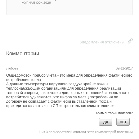
10.12.2014.
ЖУРНАЛ СОК 2026
ДА
НЕТ
2
из
4
пользователей считают этот комментарий полезным
Читайте по теме:
→
Об утилизации тепловых отходов
Добавить комментарий
ЖУРНАЛ СОК ИЮНЬ 2026
→
Уведомления отключены
Совершенствование отопительно-вентиляционных
систем коррекцией процессов регулирования
Ваше имя *
ЖУРНАЛ СОК ИЮНЬ 2026
Комментарии
→
Теплотехнические характеристики лучисто-конвективной
панели при эксплуатации в действующей котельной
ЖУРНАЛ СОК ИЮНЬ 2026
Любовь
02-11-2017
Ваш E-mail *
→
Система Качества РЕХАУ: как цифровые технологии
Общедомовой прибор учета - это мера для определения фактического
помогают защитить рынок от подделок
потребления тепла.
ЖУРНАЛ СОК ИЮНЬ 2026
А данные температуры наружного воздуха крайне важны
→
Водонагреватель Royal Thermo Smalto Inverter:
теплоснабжающим организациям для определения реализации
интеллект, стиль и энергоэффективность
тепловой энергии, заключения договорных отношений и очень часто
Текст комментария
ЖУРНАЛ СОК ИЮНЬ 2026
потребители удивляются, что цифра за месяц потребления по
договору не совпадает с фактически выставленной. тогда и
приходится ссылаться на СП «строительная климатология»...
Комментарий полезен?
ДА
НЕТ
1
из
3
пользователей считают этот комментарий полезным
Уведомления отключены