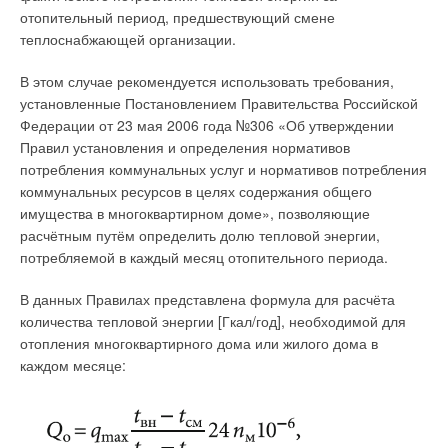
отопительный период, предшествующий смене
адиабатически сжать до полной конденсации в жидкость, в то
вероятностной оценкой продолжительности работы её
теплоснабжающей организации.
время как у трихлорфторметана R11 (CCl3F) при таком же
элементов, которая определяется законом распределения
адиабатическом сжатии линия изоэнтропы уходит от линии
времени этой работы. Главный критерий надёжности —
В этом случае рекомендуется использовать требования,
конденсации.
безотказная работа элемента или СТ в течение расчётного
установленные Постановлением Правительства Российской
времени. Надёжность системы теплоснабжения любого
Федерации от 23 мая 2006 года №306 «Об утверждении
Термодинамические диаграммы используем из [2]. Строим
населённого пункта определяется качеством элементов
Правил установления и определения нормативов
обратимые простейшие циклы и вычисляем по этим циклам
систем теплоснабжения, структурным, временным,
потребления коммунальных услуг и нормативов потребления
КПД. Он, соответственно, для цикла на RC318 (C4F8) равен
нагрузочным и функциональным резервированием в
коммунальных ресурсов в целях содержания общего
14,6 %, а для цикла на R11 (CCl3F) составляет 19,7 %.
системах теплоснабжения; уровнем автоматизации
имущества в многоквартирном доме», позволяющие
Расставляем коэффициенты по движениям энергий в схему
управления технологическими процессами производства,
расчётным путём определить долю тепловой энергии,
тандема «тепловой насос — тепловой двигатель» (рис. 1).
транспортировки, распределения и потребления тепловой
потребляемой в каждый месяц отопительного периода.
Получаем схему, представленную на рис. 2.
энергии и качеством выполнения строительно-монтажных,
эксплуатационных и ремонтных работ.
В данных Правилах представлена формула для расчёта
количества тепловой энергии [Гкал/год], необходимой для
Для транспортировки и распределения теплоносителя с
отопления многоквартирного дома или жилого дома в
заданными параметрами в республике эксплуатируется
каждом месяце:
порядка 500 тыс. км магистральных, внутриквартальных и
внутридомовых тепловых сетей диаметрами 15–700 мм.