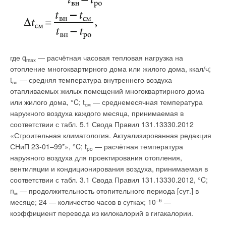
где q
— расчётная часовая тепловая нагрузка на
max
отопление многоквартирного дома или жилого дома, ккал/ч;
t
— средняя температура внутреннего воздуха
Как видно из схемы, тепловым насосом из нижней исходной
вн
отапливаемых жилых помещений многоквартирного дома
точки (НИТ) отбирается 0,854 единицы тепла, а тепловым
или жилого дома, °C; t
— среднемесячная температура
двигателем возвращается только 0,803 единицы тепла.
см
наружного воздуха каждого месяца, принимаемая в
Разница составляет δ = 0,051 единиц. Напоминаю, что такой
соответствии с табл. 5.1 Свода Правил 131.13330.2012
вывод есть в любом учебнике по термодинамике в разделе,
«Строительная климатология. Актуализированная редакция
посвящённой доказательству теоремы Карно.
На рис. 1 представлена диаграмма протяжённости
СНиП 23-01–99*», °C; t
— расчётная температура
теплопроводов в погонных метрах одного района города. За
po
То есть для предотвращения понижения температуры НИТ в
наружного воздуха для проектирования отопления,
20–25 лет удельная повреждённость трубопроводов
него необходимо «добавлять» извне 0,051 единиц тепла. Так
вентиляции и кондиционирования воздуха, принимаемая в
диаметром более 500 мм с учётом срока эксплуатации
как температура НИТ составляет –30 °C, то 0,051 единиц
соответствии с табл. 3.1 Свода Правил 131.13330.2012, °C;
составляет 1/1 км трассы в год; трубопроводов диаметром
тепла можно взять из атмосферы (естественно, температура
n
— продолжительность отопительного периода [сут.] в
менее 150 мм — 3–5/1 км. Для двухтрубной сети
м
должна быть выше –30 °C) или из мирового океана.
месяце; 24 — количество часов в сутках; 10
–6
—
трубопроводов среднего давления удельная повреждённость
Результирующая механическая работа равна А – A = 0,197 –
коэффициент перевода из килокалорий в гигакалории.
составляет 1–2/1 км. Расчёты по укрупнённым показателям
0,146 = 0,051, что соответствует δ = 0,051.
среднего количества повреждений за отопительный период