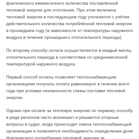
фактического ежемесячного количества поставленной
тепловой энергии для отопления. При этом величина
тепловой энергии в последующем году уточняется с учётом
действительного количества потреблённой тепловой энергии
в прошедшем году (в зависимости от температуры наружного
воздуха в течение прошедшего отопительного периода).
По второму способу оплата осуществляется в каждый месяц
отопительного периода в соответствии со среднемесячной
температурой наружного воздуха.
На сегодняшний день в Приднестровской Молдавской
Первый способ оплаты позволяет теплоснабжающим
Республике (ПМР) масштаб теплоснабжения для
организациям получать оплату равномерно в течение всего
потребителей различных категорий растёт с каждым
года при условии неизменности схемы поставки тепловой
отопительным сезоном. Строительство и реконструкция
энергии.
промышленных и гражданских объектов по линии АНО
Рабочее тело для теплового насоса берём
«Евразийская интеграция» и увеличение степени
Однако при оплате за тепловую энергию по первому способу
октафторциклобутан RC318 (C4F8), а для теплового
благоустройства жилых домов заставляет предприятия
в ряде регионов часто возникают и решаются спорные
двигателя в качестве рабочего тела выбираем
«теплоэнерго» внедрять мероприятия, обеспечивающие
вопросы в судах, когда происходит смена теплоснабжающей
трихлорфторметан R11 (CCl3F). У этих двух веществ
надёжность систем теплоснабжения городов и населённых
организации и появляется необходимость определения доли
принципиально разные термодинамические свойства. RC318
пунктов. Понятие надёжности базируется на вероятностной
фактического потребления тепловой энергии за
(C4F8) можно, как показано на диаграмме, из газовой фазы
оценке работы СТ, что, в свою очередь, связано с