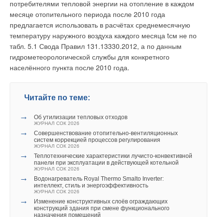
потребителями тепловой энергии на отопление в каждом
месяце отопительного периода после 2010 года
предлагается использовать в расчётах среднемесячную
температуру наружного воздуха каждого месяца tсм не по
Уведомления отключены
табл. 5.1 Свода Правил 131.13330.2012, а по данным
гидрометеорологической службы для конкретного
Комментарии
Перечень перечисленных мероприятий даёт реальную
населённого пункта после 2010 года.
картину качественного улучшения надёжности как
элементов, так и системы теплоснабжения в целом (рис. 3),
Михаил
27-09-2025
что говорит о выполнении задачи по бесперебойному
А где монотермическая установка? Т1 = 20 С, Т2 = -30 С. Два источника
Читайте по теме:
теплоты - это битермическая установка.
снабжению теплом потребителей в городах Приднестровья.
Комментарий полезен?
→
Об утилизации тепловых отходов
ЖУРНАЛ СОК 2026
ДА
НЕТ
→
Совершенствование отопительно-вентиляционных
Кравченко Г.М., Бабенков В.И., Быков А.Б. Повышение
систем коррекцией процессов регулирования
эффективности работы открытых систем теплоснабжения: Учеб.
2
из
2
пользователей считают этот комментарий полезным
пособ. для вузов по напр. «Строительство». — Ростов-на-Дону:
ЖУРНАЛ СОК 2026
Ростов. гос. строит. ун-т, 2002. 48 с.
→
Теплотехнические характеристики лучисто-конвективной
Копко В.М. Теплоснабжение. — М.: Изд-во «АСВ», 2012. 336 с.
панели при эксплуатации в действующей котельной
ЖУРНАЛ СОК 2026
Соколов Е.Я. Теплофикация и тепловые сети. — М.: ИД «МЭИ»,
Сергей
10-10-2017
→
2006. 472 с.
Водонагреватель Royal Thermo Smalto Inverter:
.... Минуя все теоретические изыскания .....
интеллект, стиль и энергоэффективность
СНиП 41-02–2003. Тепловые сети. — М.: Госстрой России, 2003.
А почему собственно? ))))) Ведь именно заключается в этом основной
ЖУРНАЛ СОК 2026
СНиП 41-03–2003. Тепловая изоляция оборудования и
вопрос - а насколько ВОЗМОЖНА такая установка даже В ТЕОРИИ. Тот
→
трубопроводов. — М.: Госстрой России, 2004.
Изменение конструктивных слоёв ограждающих
же цикл Карно, на который ссылается автор, это отвергает.....
конструкций здания при смене функционального
Интернет-портал АНО «Евразийская интеграция», раздел
Комментарий полезен?
назначения помещений
«Проекты». Режим доступа: eurasianintegration. ru. Дата обращения