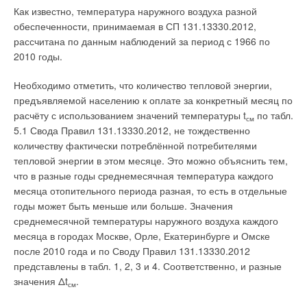
Как известно, температура наружного воздуха разной
2015–2016 годов только в одном районе города
Если выходная мощность теплового двигателя 19,7 кВт, то
обеспеченности, принимаемая в СП 131.13330.2012,
представлены диаграммой на рис. 2.
выход «дармовой» энергии составит 5,1 кВт.
рассчитана по данным наблюдений за период с 1966 по
2010 годы.
Стоит отметить, что в идеале работа монотермической
установки соответствует определению «вечного двигателя» в
Необходимо отметить, что количество тепловой энергии,
части 100 %-го преобразования тепловой энергии в
предъявляемой населению к оплате за конкретный месяц по
механическую работу одним циклом. В реальности из-за
расчёту с использованием значений температуры t
по табл.
см
потерь всех видов в механическую энергию будет
5.1 Свода Правил 131.13330.2012, не тождественно
преобразовываться менее 0,051 единиц тепловой энергии. И
количеству фактически потреблённой потребителями
монотермическая установка под определение вечного
тепловой энергии в этом месяце. Это можно объяснить тем,
двигателя не подходит. К тому же есть топливо — тепловая
что в разные годы среднемесячная температура каждого
энергия (окружающее тепло).
месяца отопительного периода разная, то есть в отдельные
годы может быть меньше или больше. Значения
Поскольку на диаграммах есть изолинии плотности рабочего
среднемесячной температуры наружного воздуха каждого
тела, то без труда можно вычислить физические параметры
месяца в городах Москве, Орле, Екатеринбурге и Омске
При имеющейся в республике протяжённости тепловых
монотермической установки при заданной выходной
после 2010 года и по Своду Правил 131.13330.2012
сетей и величин удельной повреждённости трубопроводов
мощности: диаметр цилиндров, количество оборотов и т.д.
представлены в табл. 1, 2, 3 и 4. Соответственно, и разные
суммарная величина протечек может достигать достаточно
значения Δt
.
см
больших значений. В результате растёт расход
В 2000-х годах был произведён прорыв в термодинамике. В
теплоносителя, расход энергии на его получение и доставку