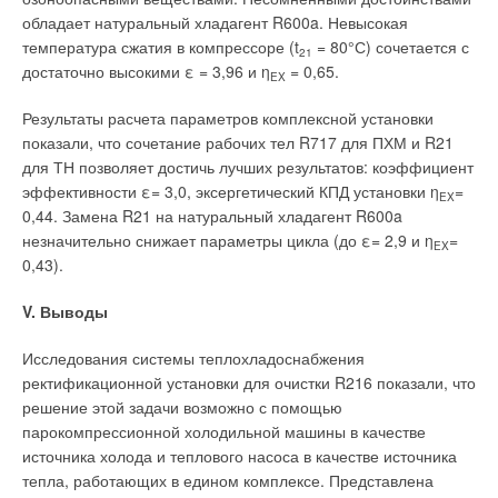
обладает натуральный хладагент R600a. Невысокая
Кроме точечного стока обычно рассматривают также
температура сжатия в компрессоре (t
= 80°С) сочетается с
21
идеальную модель линейного стока — условной линии, к
достаточно высокими ε = 3,96 и η
= 0,65.
EX
которой из окружающего пространства устремляется воздух.
Результаты расчета параметров комплексной установки
В этом случае линии равных скоростей представляют собой
показали, что сочетание рабочих тел R717 для ПХМ и R21
цилиндры, а линии тока— радиальные плоскости,
для ТН позволяет достичь лучших результатов: коэффициент
проходящие через сток.Вывод соотношения для
эффективности ε= 3,0, эксергетический КПД установки η
=
EX
определения скоростей в спектре всасывания линейного
0,44. Замена R21 на натуральный хладагент R600a
стока производят аналогично выводу для точечного стока.
незначительно снижает параметры цикла (до ε= 2,9 и η
=
EX
Расчетная формула имеет вид:
0,43).
V. Выводы
где b
— ширина всасывающей щели, м; коэффициент K
=
0
1
0,16 для щели с острой кромкой. Таким образом, в спектре
Исследования системы теплохладоснабжения
всасывания,который образуется линейным стоком, скорости
ректификационной установки для очистки R216 показали, что
воздуха падают медленнее, чем в точечном (обратно
решение этой задачи возможно с помощью
пропорционально расстоянию от стока, а не квадрату
парокомпрессионной холодильной машины в качестве
расстояния). Обычно формулами для линейного стока
источника холода и теплового насоса в качестве источника
пользуются, если размеры сторон всасывающего патрубка
тепла, работающих в едином комплексе. Представлена
различаются более чем в 10 раз. Производительность отсоса