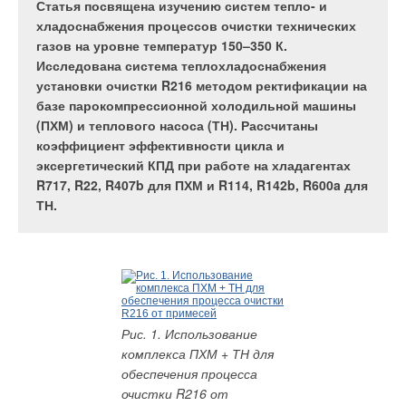
Статья посвящена изучению систем тепло- и
эффективней общеобменной? В воздух
электрических водонагревателей Франции с
хладоснабжения процессов очистки технических
помещений зданий различного назначения, как
более чем 90-летним опытом успешной работы на
газов на уровне температур 150–350 К.
правило, поступает какое-то количество вредных
международном рынке бытового отопительного
Исследована система теплохладоснабжения
выделений (теплоты, влаги, пыли, газов) от
оборудования.
установки очистки R216 методом ректификации на
работы оборудования и обслуживающего его
базе парокомпрессионной холодильной машины
персонала.
(ПХМ) и теплового насоса (ТН). Рассчитаны
коэффициент эффективности цикла и
эксергетический КПД при работе на хладагентах
Фирма была основана братьями
Chaffoteaux
на основе
R717, R22, R407b для ПХМ и R114, R142b, R600a для
литейной мастерской в г. СэнБриек на севере Франции, в
ТН.
Рис. 1
1929 г. компания Chaffoteaux объединилась с предприятием
Maury. Союз оказался очень успешным. В 1955 г. компания
выпустила свой первый бытовой настенный газовый котел
Рис. 2
марки Chaffoteaux & Maury (C&M), а в 1962 г. началось
производство комбинированных котлов, которые могли
работать на газе и жидком топливе (в зависимости от
Рис. 3
выбранной горелки).
Рис. 1. Использование
комплекса ПХМ + ТН для
В 1966 г. C&M запатентовала первую газовую горелку,
обеспечения процесса
Рис. 4
которая работала и на природном, и на сжиженном газе, в
очистки R216 от