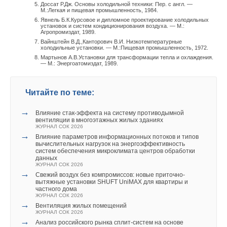
Тогда подтекание воздуха к отсосу будет происходить из
Доссат Р.Дж. Основы холодильной техники: Пер. с англ. —
полупространства (соответственно из полусферы для
М.:Легкая и пищевая промышленность, 1984.
Явнель Б.К.Курсовое и дипломное проектирование холодильных
точечного стока и полуцилиндра для линейного). В
установок и систем кондиционирования воздуха. — М.:
формулах (2) и (3) знаменатели уменьшатся в два раза,
Агропромиздат, 1989.
Вайнштейн В.Д.,Канторович В.И. Низкотемпературные
соответственно в два раза увеличатся скорости в спектре
холодильные установки. — М.:Пищевая промышленность, 1972.
всасывания — коэффициенты в формулах (2) и (3) станут
Мартынов А.В.Установки для трансформации тепла и охлаждения.
— М.: Энергоатомиздат, 1989.
равными: К = 0,12;К
= 0,32.
1
Возникает вопрос, когда следует пользоваться формулами
Читайте по теме:
(2) и (3) для патрубков с острой кромкой (см. рис. 1), а когда
для патрубков в полуплоскости (см. рис. 3), если плоскость,
→
Влияние стак‑эффекта на систему противодымной
вентиляции в многоэтажных жилых зданиях
ограничивающая подтекание воздуха, не бесконечна.
ЖУРНАЛ СОК 2026
Решение этой задачи весьма сложно, оно получено методом
→
Влияние параметров информационных потоков и типов
«особенностей» в работах [13, 14] и приведено в указаниях
вычислительных нагрузок на энергоэффективность
систем обеспечения микроклимата центров обработки
[15]. Минимальная ширина козырька (δ
вокруг
ф
данных
всасывающего отверстия (рис. 4, а), при которой следует
ЖУРНАЛ СОК 2026
→
Свежий воздух без компромиссов: новые приточно-
пользоваться расчетными зависимостями для отверстия в
вытяжные установки SHUFT UniMAX для квартиры и
стенке, должна равняться:
частного дома
ЖУРНАЛ СОК 2026
→
Вентиляция жилых помещений
для круглых отверстий — диаметру отверстия;
ЖУРНАЛ СОК 2026
для квадратных и прямоугольных отверстий с
→
Анализ российского рынка сплит-систем на основе