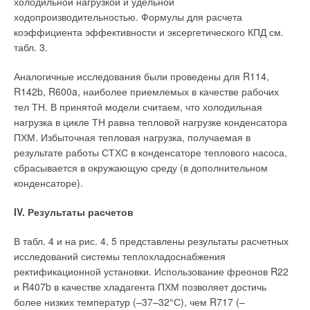
холодильной нагрузкой и удельной
выделения к отсосу, следует помнить первое (основное)
Ваше имя *
ходопроизводительностью. Формулы для расчета
правило эффективного использования устройств местной
коэффициента эффективности и эксергетического КПД см.
вытяжной вентиляции: отсос следует размещать как можно
табл. 3.
ближе к источнику вредных выделений.
Ваш E-mail *
Аналогичные исследования были проведены для R114,
В быстром затухании скоростей в спектре всасывания
R142b, R600a, наиболее приемлемых в качестве рабочих
при удалении от вытяжного отверстия легко можно
тел ТН. В принятой модели считаем, что холодильная
убедиться, проведя простейший эксперимент. Сначала
Текст комментария
нагрузка в цикле ТН равна тепловой нагрузке конденсатора
подуем на ладонь, отстоящую на некотором расстоянии
ПХМ. Избыточная тепловая нагрузка, получаемая в
ото рта, а затем, не меняя расположение ладони,
результате работы СТХС в конденсаторе теплового насоса,
сделаем вдох. В первом случае ощущается движение
сбрасывается в окружающую среду (в дополнительном
воздуха, а во втором— нет, что наглядно демонстрирует
конденсаторе).
разницу между дальнобойностью приточного и вытяжного
факела. Забавно, но свойства вытяжного факела часто
IV. Результаты расчетов
совершенно неверно отображают в литературных
произведениях и кинофильмах, преимущественно детских.
В табл. 4 и на рис. 4, 5 представлены результаты расчетных
Так, в сказке замечательного писателя Н. Носова
исследований системы теплохладоснабжения
«Винтик, Шпунтик и пылесос», а также в мультфильме
ректификационной установки. Использование фреонов R22
«Винтик и Шпунтик — веселые мастера», сделанном по
и R407b в качестве хладагента ПХМ позволяет достичь
этой сказке, герои Н. Носова изобретают пылесос,
более низких температур (–37–32°С), чем R717 (–
который засасывает не только все вещи коротышек,