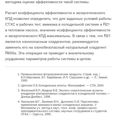
методика оценки эффективности такой системы.
определяют в расчете на 1 п.м. длины щели.
Расчет коэффициента эффективности и эксергетического
Отметим, что в случаях, когда расчетная точка расположена
КПД позволил определить, что для заданных условий работы
вблизи всасывающего отверстия (ближе одного калибра) и
СТХС и рабочих тел: аммиака в холодильной системе и R21
нет возможности воспользоваться зависимостями (2) и (3), то
в тепловом насосе, значение коэффициента эффективности
следует определять скорости по формулам и номограммам,
и эксергетического КПД максимальны. В связи с тем, что R21
полученным более сложными методами [13–15] или с
является озоноопасным хладагентом, рекомендуется
помощью экспериментальных данных [6].
заменить его на озонобезопасный натуральный хладагент
R600а. Эта операция не приводит к значительному
3. Влияние ограничивающих поверхностей на спектры
ухудшению параметров работы системы в целом.
всасывания
Понятно, что повышение эффективности действия отсоса
Промышленные фторорганические продукты: Справ. изд. /
возможно, если увеличить скорости воздуха в спектре
Б.Н.Максимов, В.Г. Барабанов, И.Л. Серушкин и др. — Л.: Химия,
1990.
всасывания (увеличить дальнобойность вытяжного факела).
Цветков О.Б.Холодильные агенты: Монография. — СПб, 2004.
Но каким образом это сделать? Одним из таких приемов
Железный В.П.,Жидков В.В. Эколого-энергетические аспекты
внедрения альтернативных хладагентов в холодильной технике.—
служит ограничение подтекания воздуха к отсосу. Наиболее
Донецк:Донбасс, 1996.
просто это ограничение реализуется, если отсос расположен
Хмельнюк М.Г., Валякин В.Н., Дьяченко О.В. Перспективы
применения аммиака в малых холодильных машинах. //
в стенке (рис. 3).
Материалы уч.-метод и науч.-техн. конф. профессорско-
преподавательского состава, научных сотрудников и студентов
ОГАХ.— Одесса, 1995.