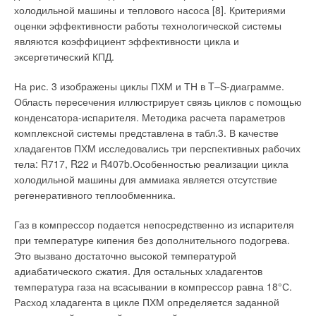
холодильной машины и теплового насоса [8]. Критериями
на расстоянии одного калибра (R = d) скорость составляет
оценки эффективности работы технологической системы
всего 6% скорости V
во всасывающем патрубке, на
0
являются коэффициент эффективности цикла и
расстоянии двух калибров— 1,5% и т.д. Для сравнения на
эксергетический КПД.
рис. 2 представлена схема приточной струи, состоящей, как
Сергей
11-07-2011
известно, из начального и основного участков.
обратитесь на форум www.c-o-k.ru
На рис. 3 изображены циклы ПХМ и ТН в T–S-диаграмме.
Комментарий полезен?
Область пересечения иллюстрирует связь циклов с помощью
Длина начального участка примерно равна пяти калибрам и
ДА
НЕТ
конденсатора-испарителя. Методика расчета параметров
на всем его протяжении осевая скорость равна скорости на
комплексной системы представлена в табл.3. В качестве
истечении V = V
, а затем на основном участке осевая
0
хладагентов ПХМ исследовались три перспективных рабочих
скорость в струе падает обратно пропорционально
тела: R717, R22 и R407b.Особенностью реализации цикла
расстоянию от истечения (~ 1/x). Таким образом, в спектре
холодильной машины для аммиака является отсутствие
Vladimir
11-07-2011
всасывания скорость воздуха падает во много раз быстрее,
регенеративного теплообменника.
Требуется ремонт газового водонагревателя MX2 CF MIRA CF
чем в приточной струе.
Комментарий полезен?
Газ в компрессор подается непосредственно из испарителя
Объяснить это можно тем, что подтекание воздуха к
ДА
НЕТ
при температуре кипения без дополнительного подогрева.
свободно расположенному отсосу осуществляется из всего
Это вызвано достаточно высокой температурой
3
из
3
пользователей считают этот комментарий полезным
пространства (из сферы), а приточная струя
адиабатического сжатия. Для остальных хладагентов
распространяется в конусе с малым углом раскрытия ≈22–
температура газа на всасывании в компрессор равна 18°С.
24°. Чтобы обеспечить скорость воздуха в спектре
Расход хладагента в цикле ПХМ определяется заданной
Добавить комментарий
всасывания, позволяющую транспортировать вредные