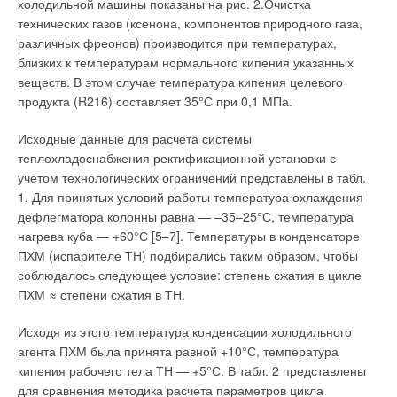
холодильной машины показаны на рис. 2.Очистка
котлов
V
= L
/F
, (1)
R
MO
R
ЖУРНАЛ СОК ЯНВАРЬ 2021
технических газов (ксенона, компонентов природного газа,
→
Бойлеры косвенного нагрева для настенных котлов
различных фреонов) производится при температурах,
где F
— площадь сферы радиусом R, м, равная F
= 4πR
2
.
ЖУРНАЛ СОК ЯНВАРЬ 2012
R
R
близких к температурам нормального кипения указанных
→
Газовые настенные двухконтурные котлы
ЖУРНАЛ СОК АВГУСТ 2011
веществ. В этом случае температура кипения целевого
Несколько отступая от идеальной модели, будем считать, что
→
Настенные газовые котлы c открытой камерой сгорания
продукта (R216) составляет 35°С при 0,1 МПа.
удаление воздуха происходит (вместо точечного стока) через
ЖУРНАЛ СОК ИЮЛЬ 2009
→
патрубок диаметром d0 со скоростью воздуха V0, т.е.LMO =
Chaffoteaux & Maury. Самое современное оборудование
Исходные данные для расчета системы
ЖУРНАЛ СОК ИЮНЬ 2007
V0 πd0 2 /4 (нарушение идеальной модели наблюдается, как
теплохладоснабжения ректификационной установки с
правило, при приближении к стоку на расстояние меньше
учетом технологических ограничений представлены в табл.
одного калибра— d0). Такой патрубок, расположенный в
1. Для принятых условий работы температура охлаждения
пространстве при свободном подтекании воздуха со всех
дефлегматора колонны равна — –35–25°С, температура
сторон, иногда называют «патрубком с острой кромкой».
нагрева куба — +60°С [5–7]. Температуры в конденсаторе
После подстановки полученных значений расхода и
Уведомления отключены
ПХМ (испарителе ТН) подбирались таким образом, чтобы
площади в формулу (1) и элементарных преобразований
соблюдалось следующее условие: степень сжатия в цикле
Комментарии
получим, что
ПХМ ≈ степени сжатия в ТН.
Асхат Асхатов
01-12-2012
Исходя из этого температура конденсации холодильного
где коэффициент пропорциональности K = 0,06. Из формулы
требуется теплообменник на печку MIRA, нет горячей воды
агента ПХМ была принята равной +10°С, температура
(2) следует, что при удалении от стока скорость воздуха в
Комментарий полезен?
кипения рабочего тела ТН — +5°С. В табл. 2 представлены
спектре всасывания убывает очень быстро — обратно
для сравнения методика расчета параметров цикла
ДА
НЕТ
пропорционально квадрату расстояния от отсоса — R
2
. Уже