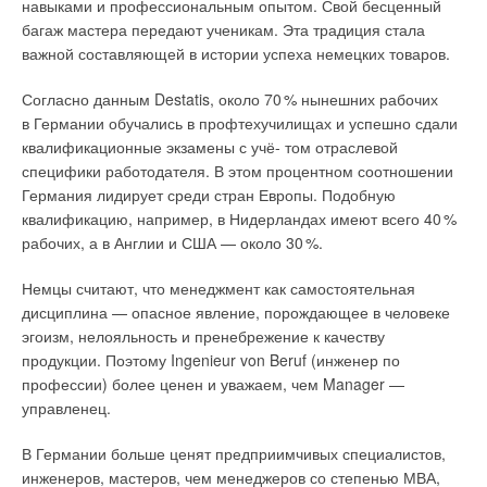
навыками и профессиональным опытом. Свой бесценный
багаж мастера передают ученикам. Эта традиция стала
важной составляющей в истории успеха немецких товаров.
Согласно данным Destatis, около 7
0
% нынешних рабочих
в Германии обучались в профтехучилищах и успешно сдали
квалификационные экзамены с учё- том отраслевой
специфики работодателя. В этом процентном соотношении
Германия лидирует среди стран Европы. Подобную
квалификацию, например, в Нидерландах имеют всего 4
0
%
рабочих, а в Англии и США — около 3
0
%.
Немцы считают, что менеджмент как самостоятельная
дисциплина — опасное явление, порождающее в человеке
эгоизм, нелояльность и пренебрежение к качеству
продукции. Поэтому Ingenieur von Beruf (инженер по
профессии) более ценен и уважаем, чем Manager —
управленец.
В Германии больше ценят предприимчивых специалистов,
инженеров, мастеров, чем менеджеров со степенью МВА,