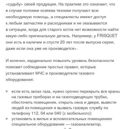
→
Чистота – залог успеха: легко работать удаленно с
«судьбу» своей продукции. На практике это означает, что
техникой LG
Как выпускникам колледжей нашли замену
в случае поломки хозяева техники получают всю
ЖУРНАЛ СОК ИЮНЬ 2020
→
необходимую помощь, а специалисты имеют доступ
Фильтры: чистим или моем? Как это работает?
В настоящее время выпускники российских школ не спешат
ЖУРНАЛ СОК АПРЕЛЬ 2020
к любым запчастям и расходникам и не оказываются
в ряды сантехников и слесарей, техников и монтажников,
в ситуации, когда для старого котла нет возможности найти
плотников и столяров, их больше прельщает перспектива
какую-либо оригинальную деталь. Например, у FRISQUET
менеджера. Эта вакансия всегда открыта в мелких
они есть в наличии и спустя 20 лет после выпуска серии,
коммерческих фирмах, в офисах сетевого маркетинга,
даже если она уже не производится».
интернет-магазинах и т. д.
Уведомления отключены
И конечно, кардинально повысить уровень безопасности
Никакого диплома об образовании эти работодатели
поможет соблюдение простых правил, которые
Комментарии
не требуют, им не нужны опыт работы и знания соискателя.
В кранах Giacomini уплотнительные кольца дублируются, что
устанавливают МЧС и производители газового
При приёме на работу молодым людям сулят «золотые
позволяет гарантировать герметичность узла в течение
оборудования:
В этой теме еще нет комментариев
горы», а на деле используют несколько месяцев под
длительного времени даже в случае повреждения одного из
предлогом испытательного срока, «кормят» обещаниями
если есть запах газа, нужно срочно перекрыть все краны
уплотнений. В этом значительное отличие их от кранов
и будущими вознаграждениями. Некоторые
на газовых приборах и на газоподводящих трубах,
других производителей с «ремонтопригодной» конструкцией,
Добавить комментарий
обесточить помещение, открыть окна и двери, вывести
недобросовестные работодатели открыто привлекают
то есть с одной пластиковой втулкой, которая зажимается
людей из помещения и вызвать газовую службу по
соискателей на позицию менеджера без зарплаты, обещая
гайкой под ручкой крана. В этом случае
Ваше имя *
телефону 112, 04 или 040 (с мобильного);
заплатить «хорошие проценты» от заключённых сделок,
«ремонтопригодность» обычно означает
установить в жилых и вспомогательных помещениях
проданного товара или привлечённых клиентов. Увы, но
«ремонтонеобходимость», поскольку такие краны при
специальное оборудование — газоанализатор,
многие соискатели соглашаются на подобные условия