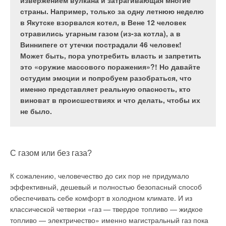
Однако итальянский производитель Giacomini
потребители в России и других странах мира. Как
извержением вулкана и затрагивающая многие
проникает в респираторные пути, вызывая
заявляет, что некоторые краны, а именно —
же получилось, что продукция из Германии стала
страны. Например, только за одну летнюю неделю
приступ аллергии. В последнем месяце лета
выпускаемые этой компанией, значительно
европейским эталоном качества? Ведь эта
в Якутске взорвался котел, в Вене 12 человек
цветение практически у всех деревьев
отличаются от привычных моделей, как
привилегия не снизошла на немцев как «манна
отравились угарным газом (из-за котла), а в
заканчивается, но сорняковые и луговые травы
конструкцией, так и некоторыми
небесная», её долго и усердно добивались
Виннипеге от утечки пострадали 46 человек!
только начинают свое активное развитие. Мало
характеристиками.
поколения рабочих, инженеров и менеджеров. Они
Может быть, пора употребить власть и запретить
знать, от чего возникает и чем лечить аллергию,
не только подняли марку Made in Germany до
это «оружие массового поражения»?! Но давайте
которая проявляется в августе, захватывая конец
невероятных высот, но и продолжают удерживать
остудим эмоции и попробуем разобраться, что
июля и начало сентября. Необходимо избежать
её в мировых лидерах.
именно представляет реальную опасность, кто
обострения заболевания, предотвратив сильную
виноват в происшествиях и что делать, чтобы их
реакцию организма.
не было.
Секрет немецкого постоянства прост и кроется
в профессионально-техническом образовании и традициях
Полностью исключить любой контакт с аллергеном-
наставничества, схожих с советскими профтехучилищами
провокатором? Это сложно сделать при реакции на пыльцу,
С газом или без газа?
и техникумами. Однако современная система образования
но минимизировать контакт можно. Например, меньше
в России несравнима с немецкой, где Ingenieur —
К сожалению, человечество до сих пор не придумало
выходить на улицу в сухую и жаркую погоду, после улицы
инженер — более ценен и уважаем, чем Manager —
эффективный, дешевый и полностью безопасный способ
стирать одежду, мыть обувь, споласкиваться под душем.
управленец.
обеспечивать себе комфорт в холодном климате. И из
Временно можно отказаться от проветривания помещений
классической четверки «газ — твердое топливо — жидкое
и ходить в медицинских масках. Укреплять иммунитет, чтобы
топливо — электричество» именно магистральный газ пока
уменьшить чувствительность организма к раздражителю.