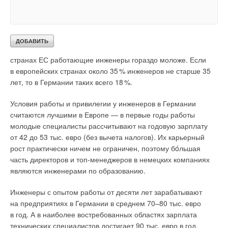
вполне достаточно, и это не противоречит законодательству
страны.
Средний возраст специалистов в инженерной отрасли
в Германии составляет от 46 до 55 лет и старше. В других
странах ЕС работающие инженеры гораздо моложе. Если
в европейских странах около 3
5
% инженеров не старше 35
лет, то в Германии таких всего 1
8
%.
Условия работы и привилегии у инженеров в Германии
считаются лучшими в Европе — в первые годы работы
молодые специалисты рассчитывают на годовую зарплату
от 42 до 53 тыс. евро (без вычета налогов). Их карьерный
рост практически ничем не ограничен, поэтому бóльшая
часть директоров и топ-менеджеров в немецких компаниях
являются инженерами по образованию.
Инженеры с опытом работы от десяти лет зарабатывают
на предприятиях в Германии в среднем 70–80 тыс. евро
в год. А в наиболее востребованных областях зарплата
технических специалистов достигает 90 тыс. евро в год.