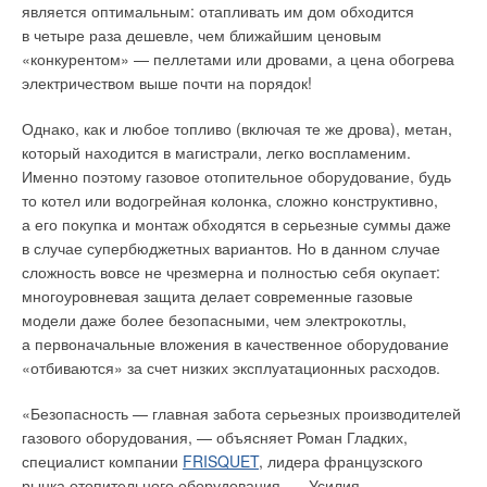
является оптимальным: отапливать им дом обходится
в четыре раза дешевле, чем ближайшим ценовым
«конкурентом» — пеллетами или дровами, а цена обогрева
электричеством выше почти на порядок!
Однако, как и любое топливо (включая те же дрова), метан,
Действительно из Италии
который находится в магистрали, легко воспламеним.
Именно поэтому газовое отопительное оборудование, будь
Первое отличие, на которое обращают внимание
то котел или водогрейная колонка, сложно конструктивно,
представители
Giacomini
, — это страна производства, что
а его покупка и монтаж обходятся в серьезные суммы даже
демонстрирует слоган компании «
Действительно сделано
в случае супербюджетных вариантов. Но в данном случае
в Италии
».
сложность вовсе не чрезмерна и полностью себя окупает:
Также, к процессу стоит привлечь умного помощника —
многоуровневая защита делает современные газовые
очиститель воздуха с 6-уровневой системой фильтрации
LG
В самом деле, в последнее время на российском рынке
модели даже более безопасными, чем электрокотлы,
PuriCare
. Аппарат, способный в короткое время очистить
шаровые краны европейского производства становятся
а первоначальные вложения в качественное оборудование
воздух в вашем доме от пыли, пыльцы растений, вирусов
Взлёт и падение отечественных профтехучилищ
исключением — ведь даже многие компании с мировым
«отбиваются» за счет низких эксплуатационных расходов.
и бактерий, а также освежить и ионизировать воздух.
именем начали поставки в Россию арматуры, сделанной
Качество работы аппарата высоко оценили аллергологи-
Старшее поколение в России помнит, как в советское время
в первую очередь в Китае. «
Никогда для Giacomini
» —
«Безопасность — главная забота серьезных производителей
иммунологи —
LG PuriСare
эффективно очищает воздух
можно было с лёгкостью поступить в профтехучилище или
говорят в компании, отмечая почти 70-летний опыт
газового оборудования, — объясняет Роман Гладких,
в закрытых помещениях от бытовых и пыльцевых
техникум, сдав экзаменационный минимум. Популярность
производства и тот факт, что выпуск шаровых кранов — один
специалист компании
FRISQUET
, лидера французского
аллергенов, спор грибов микроорганизмов, бактерий,
этих учебных заведений в своё время поднял актёр театра
из ключевых видов деятельности, в которой компания
рынка отопительного оборудования. — Усилия