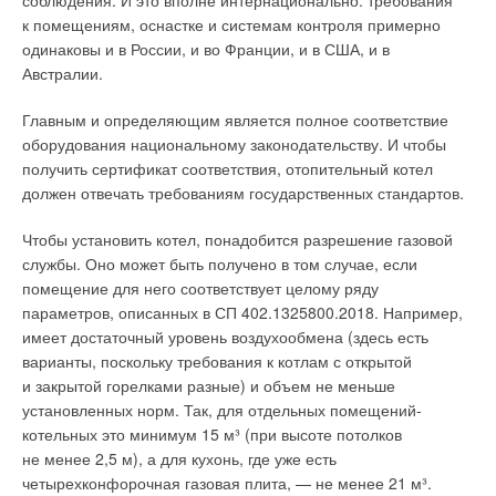
соблюдения. И это вполне интернационально: требования
профтехучилищ.
с редуктором, с телескопическими отводами для счётчиков,
к помещениям, оснастке и системам контроля примерно
с фланцами для циркуляционных насосов и т. д.
одинаковы и в России, и во Франции, и в США, и в
До распада Советского Союза выпускники ПТУ и техникумов
Австралии.
были задействованы на всех производственных сферах,
Giacomini серийно производит латунные шаровые краны
набирались опыта, соревновались за выполнение плана,
LG PuriCare
— это экологическая станция в вашей квартире:
размером от ¼ до 4, а также фланцевые — до Ду300.
Главным и определяющим является полное соответствие
учились у своих наставников — опытных мастеров.
двойная конструкция с 6-ю уровнями фильтрации способна
оборудования национальному законодательству. И чтобы
«Краны с квадратным шаром» — звучит странно, но
захватывать загрязненный воздух всей поверхностью
получить сертификат соответствия, отопительный котел
После развала СССР экономику России пришлось полностью
доступно передаёт особенность конструкции кранов
и распылять очищенный на 7,5 м вокруг, обеспечивая 360
должен отвечать требованиям государственных стандартов.
перекраивать, советское наследие не вписывалось в новые
Giacomini, выполненных по технологии DADO.
градусов охвата. Цветовая индикация имеет 6 режимов
рыночные отношения, а производственная база бóльшей
и сообщит о состоянии атмосферы символической ёлочкой
Чтобы установить котел, понадобится разрешение газовой
частью устарела и не соответствовала требованиям
зеленого, желтого, оранжевого и красного, синего или даже
службы. Оно может быть получено в том случае, если
международных стандартов. Продукция многих советских
фиолетового цвета 24 часа в сутки 365 дней в году. Режимы
помещение для него соответствует целому ряду
предприятий была неконкурентоспособной, рыночного
дезодорирования и ионизации в короткий срок устранят
параметров, описанных в СП 402.1325800.2018. Например,
спроса на неё не было.
следы шумной вечеринки и создадут свежесть горного
имеет достаточный уровень воздухообмена (здесь есть
воздуха. Специальный датчик газа улавливает наличие
варианты, поскольку требования к котлам с открытой
По меньшей мере 2/3 отечественных заводов и фабрик
вредных примесей в воздухе, а система фильтров способна
и закрытой горелками разные) и объем не меньше
расформировали и ликвидировали, более эффективные
справится даже с формальдегидами.
установленных норм. Так, для отдельных помещений-
предприятия были приватизированы, модернизированы
котельных это минимум 15 м³ (при высоте потолков
и продолжили работать. Однако они уже не могли в полной
не менее 2,5 м), а для кухонь, где уже есть
мере обеспечивать рабочими местами всех оставшихся «за
четырехконфорочная газовая плита, — не менее 21 м³.