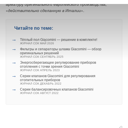
арматуру оригинального европейского производства,
на рабочем месте четыре дня в неделю и дополнительно
«
действительно сделанную в Италии
».
один день теоретического обучения.
По данным немецкого Федерального статистического
Читайте по теме:
управления, в 2018 году было заключено 521900 новых
контрактов с гражданами, желающими получить
→
Тёплый пол Giacomini — решение в комплекте!
профессиональное образование. Это на 6200 контрактов
ЖУРНАЛ СОК МАЙ 2026
или на 1,
2
% больше, чем в предыдущем году. Количество
→
Фильтры и сепараторы шлама Giacomini — обзор
мужчин в технических училищах за год увеличилось на 2,
6
%.
оригинальных решений
ЖУРНАЛ СОК СЕНТЯБРЬ 2025
→
Энергосберегающее регулирование приборов
Однако трудовой рынок в Федеративной Республике
отопления с точки зрения Giacomini
ЖУРНАЛ СОК АПРЕЛЬ 2023
Германия продолжает испытывать нехватку
→
Серии клапанов Giacomini для регулирования
квалифицированных рабочих кадров.
отопительных приборов
ЖУРНАЛ СОК ДЕКАБРЬ 2022
→
Серии балансировочных клапанов Giacomini
Тенденция увеличения количества обучающихся
ЖУРНАЛ СОК АВГУСТ 2022
техническим специальностям и инженеров всё-таки
не покрывает постоянно растущий спрос. Немецкая
экономика чрезвычайно ёмкая и постоянно нуждается
в квалифицированных рабочих и инженерах.
В первом квартале 2019 года нехватка представителей