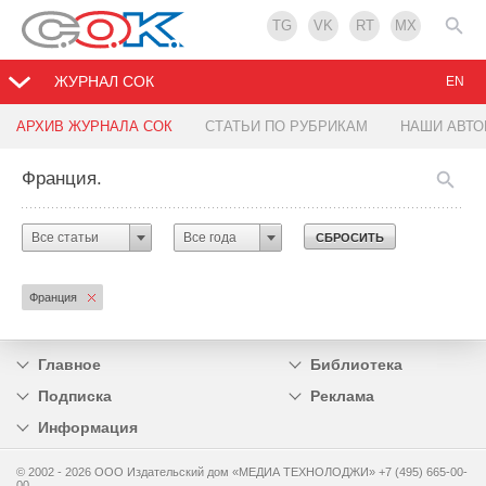
TG
VK
RT
MX
ЖУРНАЛ СОК
EN
АРХИВ ЖУРНАЛА СОК
СТАТЬИ ПО РУБРИКАМ
НАШИ АВТ
Франция.
Все статьи
Все года
СБРОСИТЬ
Выбрать все
Россия
Беларусь
Украина
Казахстан
Литва
Австрия
Бельгия
Великобритания
Венгрия
Германия
Гонконг
Дания
ЕС
Израиль
Испания
Италия
Китай
Малайзия
Нидерланды
Норвегия
Польша
Сербия
Словакия
Словения
США
Турция
Финляндия
Франция
Чехия
Швейцария
Швеция
Южная Корея
Япония
Армения
Болгария
Бразилия
Индия
Индонезия
Исландия
Канада
Молдова
О.А.Э.
Румыния
Узбекистан
Главное
Библиотека
Подписка
Реклама
Информация
© 2002 - 2026 OOO Издательский дом «МЕДИА ТЕХНОЛОДЖИ» +7 (495) 665-00-
00