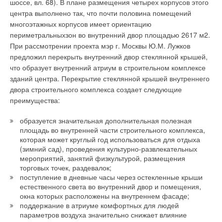
шоссе, вл. 68). В плане размещения четырех корпусов этого
питьевой воды на основе генератора озоно-гидроксильной
камере испытательного комплекса ITC на работу в
центра выполнено так, что почти половина помещений
смеси
экстремальных условиях и в аварийном режиме.
многоэтажных корпусов имеет ориентацию
Опыт внедрения энергосберегающих мероприятий в
периметральныхзон во внутренний двор площадью 2617 м2.
Удмуртской Республике
В таких условиях проверяется не только безопасная
При рассмотрении проекта мэр г. Москвы Ю.М. Лужков
работоспособность прибора, но и самые нагруженные узлы
Опыт применения полипропиленовых труб в жилищном
предложил перекрыть внутренний двор стеклянной крышей,
и элементы. Также проводятся испытания на работу
фонде г. Ижевска
что образует внутренний атриум в строительном комплексе
теплового оборудования при нестабильном
Полипропиленовые трубы PILSA — ответы на вопросы и
зданий центра. Перекрытие стеклянной крышей внутреннего
электроснабжении, т.е. при скачках напряжения от 150 до
опыт применения
двора строительного комплекса создает следующие
400 В. Требования, предъявляемые к приборам «Метеор» и
Потолки, излучающие прохладу
преимущества:
«Бархан», — не только продолжение работы и обеспечение
Промышленное котельное оборудование BUDERUS
технических характеристик, но и гарантия безопасности как
образуется значительная дополнительная полезная
для окружающей среды, так и для сетиэлектропитания.
Российский рынок газовых проточных водонагревателей:
площадь во внутренней части строительного комплекса,
Подобные мероприятия позволяют гарантировать
оценки участников
которая может круглый год использоваться для отдыха
производителю высокое качество и безопасность
(зимний сад), проведения культурно-развлекательных
Секреты итальянских производителей
мероприятий, занятий физкультурой, размещения
тепловентиляторов «Метеор» и «Бархан» для потребителя.
Снижение затрат при использовании новой схемы
торговых точек, раздевалок;
подключения пластинчатых теплообменников в системах
поступление в дневные часы через остекленные крыши
Еще одно важное направление деятельности компании
ГВС
естественного света во внутренний двор и помещения,
«Купол» — формирование сети сервисных центров. Это
окна которых расположены на внутреннем фасаде;
Тенденции западноевропейского рынка бытовых и
важный элемент для продвижения бренда и огромный
поддержание в атриуме комфортных для людей
полупромышленных кондиционеров
гарант безопасности для потребителя. Торгово-сервисный
параметров воздуха значительно снижает влияние