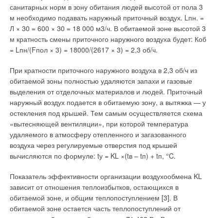
санитарных норм в зону обитания людей высотой от пола 3
— бытовых циркуляционных насосов с мокрым ротором.
м необходимо подавать наружный приточный воздух. Lпн. =
В этой теме еще нет комментариев
Однако в середине 90-х гг. перед компанией остро встал
Л × 30 = 600 × 30 = 18 000 м3/ч. В обитаемой зоне высотой 3
вопрос выживания, и в 1996 г. DAB входит в состав крупной
м кратность смены приточного наружного воздуха будет: Коб
транснациональной насосной фирмы, не утрачивая при этом
Добавить комментарий
= Lпн/(Fпол × 3) = 18000/(2617 × 3) = 2,3 об/ч.
самостоятельность в решении вопросов по
Ваше имя *
При кратности приточного наружного воздуха в 2,3 об/ч из
производственной программе и сбытовой политике. При
обитаемой зоны полностью удаляются запахи и газовые
этом DAB получила доступ к современным разработкам в
выделения от отделочных материалов и людей. Приточный
области насосостроения и широкие возможности по
Ваш E-mail *
наружный воздух подается в обитаемую зону, а вытяжка — у
освоению новых зарубежных рынков.
остекления под крышей. Тем самым осуществляется схема
Фактически с этого момента начался новый период в жизни
«вытесняющей вентиляции», при которой температура
компании. Производство крупных промышленных
удаляемого в атмосферу отепленного и загазованного
Текст комментария
центробежных насосов, новые серии скважинных насосов,
воздуха через регулируемые отверстия под крышей
внедрение электронных компонентов для автоматизации их
вычисляются по формуле: tу = KL ×(tв – tп) + tп, °C.
работы — вот неполный перечень изменений в
Показатель эффективности организации воздухообмена KL
производственной программе DAB.
зависит от отношения теплоизбытков, остающихся в
Очередное обновление насосов серии JET в 2002 г. привело
обитаемой зоне, и общим теплопоступлением [3]. В
к появлению уникальных по своим потребительским
обитаемой зоне остается часть теплопоступлений от