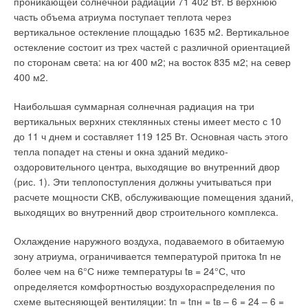
свойствам насосов — высокопроизводительных,
проникающей солнечной радиации 71 402 Вт. В верхнюю
надежных,тихих и компактных. Сегодня укомпании много
часть объема атриума поступает теплота через
перспективных разработок, внедрение которых в
вертикальное остекление площадью 1635 м2. Вертикальное
производство приведет к появлению нового поколения
остекление состоит из трех частей с различной ориентацией
насосов самого разного назначения — от бытовых до
по сторонам света: на юг 400 м2; на восток 835 м2; на север
промышленных.
400 м2.
При этом останутся основные козыри насосов DAB—
Наибольшая суммарная солнечная радиация на три
простота, надежность, невысокая цена. На сегодняшний
вертикальных верхних стеклянных стены имеет место с 10
день фирма DAB занимает 65 тыс. м2 площади, в штате
до 11 ч днем и составляет 119 125 Вт. Основная часть этого
работают 560 человек. Продукция производится на трех
тепла попадет на стены и окна зданий медико-
заводах в Северной Италии:
оздоровительного центра, выходящие во внутренний двор
(рис. 1). Эти теплопоступления должны учитываться при
головной завод с корпусом административных служб в
расчете мощности СКВ, обслуживающие помещения зданий,
Местрино, отдел логистики, служба маркетинга, служба
выходящих во внутренний двор строительного комплекса.
технической поддержки клиентов, склад готовой
продукции. Производство в основном сборочное:
Охлаждение наружного воздуха, подаваемого в обитаемую
небольшие циркуляционные насосы, бытовые
зону атриума, ограничивается температурой притока tп не
поверхностные и скважинные насосы, бустерные
более чем на 6°С ниже температуры tв = 24°С, что
установки;
завод с мощным чугунно-литейным производством в
определяется комфортностью воздухораспределения по
городке Брендола (провинция Виченца), там же
схеме вытесняющей вентиляции: tп = tпн = tв – 6 = 24 – 6 =