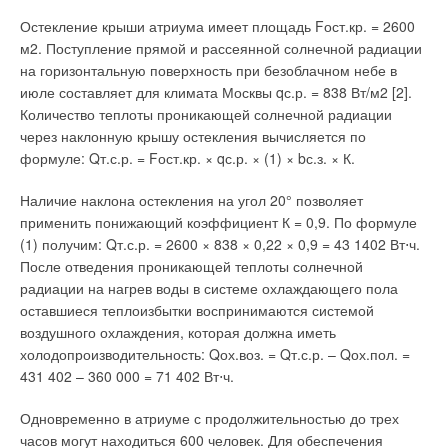
вышеуказанной фирмы, менеджер с хорошей технической
Остекление крыши атриума имеет площадь Fост.кр. = 2600
подготовкой и экономист (как это часто бывает, один знает,
Читайте по теме:
м2. Поступление прямой и рассеянной солнечной радиации
что нужно производить, а другой— где взять деньги на
на горизонтальную поверхность при безоблачном небе в
производство).
→
Тепловые завесы НПО «ТЕПЛОМАШ»: изделия высокого
июле составляет для климата Москвы qс.р. = 838 Вт/м2 [2].
качества, востребованные рынком
Поскольку VEMA выпускала циркуляционные насосы,
ЖУРНАЛ СОК СЕНТЯБРЬ 2005
Количество теплоты проникающей солнечной радиации
→
ТЦ 'Купол'. В Новый год — с новым ассортиментом
сохранились линии по их производству. Но для успешной
через наклонную крышу остекления вычисляется по
продукции
работы нужно было расширять модельный ряд. Первой
формуле: Qт.с.р. = Fост.кр. × qс.р. × (1) × bс.з. × К.
ЖУРНАЛ СОК ДЕКАБРЬ 2004
→
ласточкой стала серия насосов JET. По нынешним меркам
Новинки теплотехники от ЗАО «ТСЦ «Купол»
ЖУРНАЛ СОК ОКТЯБРЬ 2004
Наличие наклона остекления на угол 20° позволяет
они имели довольно непрезентабельный вид. Однако
→
Тепловые пушки
применить понижающий коэффициент К = 0,9. По формуле
благодаря простоте конструкции и качеству комплектующих
ЖУРНАЛ СОК НОЯБРЬ 2002
→
(1) получим: Qт.с.р. = 2600 × 838 × 0,22 × 0,9 = 43 1402 Вт⋅ч.
эти насосы быстро завоевали признание потребителей.
Инверторные накопительные водонагреватели Royal
Thermo: чем отличаются три серии
После отведения проникающей теплоты солнечной
ЖУРНАЛ СОК АВГУСТ 2026
Дела фирмы пошли в гору и в 1981 г. был куплен завод с
радиации на нагрев воды в системе охлаждающего пола
современным чугунно-литейным производством. Это дало
оставшиеся теплоизбытки воспринимаются системой
возможность расширить ассортимент производимых насосов.
воздушного охлаждения, которая должна иметь
И вот через пять лет DAB приступает к расширению
холодопроизводительность: Qох.воз. = Qт.с.р. – Qох.пол. =
производственной программы циркуляционных насосов. Для
431 402 – 360 000 = 71 402 Вт⋅ч.
этого покупаются пустующие цеха, устанавливаются
Уведомления отключены
Одновременно в атриуме с продолжительностью до трех
современные автоматизированные линии и налаживается
Комментарии
часов могут находиться 600 человек. Для обеспечения
производство самого массового на сегодня вида продукции