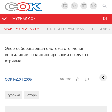
TG
VK
RT
MX
ЖУРНАЛ СОК
EN
АРХИВ ЖУРНАЛА СОК
СТАТЬИ ПО РУБРИКАМ
НАШИ АВТ
«Тепло в работе» — от производителя к
потребителю
Энергосберегающая система отопления,
вентиляции кондиционирования воздуха в
СОК №10 | 2005
44470
0
0
атриуме
Рубрика
Тэги
СОК №10 | 2005
32910
0
0
Современный потребитель на рынке
климатической техники сегодня обращает
Рубрика
Авторы
внимание еще и на сервис и безотказность,
полагая, что комфорт и качество он получит