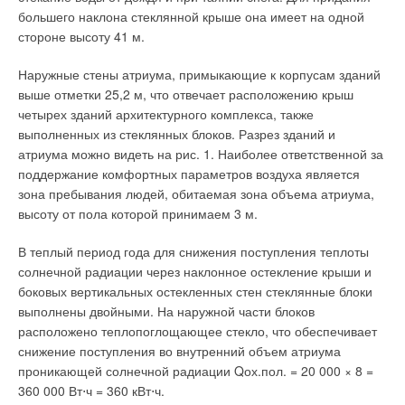
соответствующим фирменному стилю и концепции
Рубрика
Тэги
большего наклона стеклянной крыше она имеет на одной
предприятия.
стороне высоту 41 м.
Возникший на базе «Ижевского электромеханического
Наружные стены атриума, примыкающие к корпусам зданий
Вот уже 30 лет существует и развивается
завода» торгово-сервисный центр «Купол» — молодое
выше отметки 25,2 м, что отвечает расположению крыш
итальянская компания DAB, специализирующаяся
предприятие, как и коллектив, работающий у нас. Но,
четырех зданий архитектурного комплекса, также
на производстве насосного оборудования. И с
несмотря на молодость, это очень сплоченная,
выполненных из стеклянных блоков. Разрез зданий и
каждым годом все больше и больше людей
квалифицированная команда, которая гарантирует не только
атриума можно видеть на рис. 1. Наиболее ответственной за
убеждаются в превосходном качестве ее
высокое качество обслуживания клиентов, но и берет на
поддержание комфортных параметров воздуха является
продукции.
себя важные обязательства по решению проблем, связанных
зона пребывания людей, обитаемая зона объема атриума,
с функционированием нашего оборудования. Каждый раз,
высоту от пола которой принимаем 3 м.
когда вы доверяете технику нашим официальным сервисным
центрам, вы используете огромный опыт по обслуживанию и
В теплый период года для снижения поступления теплоты
ремонту, накопленный нашей компанией.
солнечной радиации через наклонное остекление крыши и
боковых вертикальных остекленных стен стеклянные блоки
Теперь вы сможете получать «тепло в работе» не только от
А начиналось все в 1975 г., когда в местечке Местрино близ
выполнены двойными. На наружной части блоков
обогревателей. «Тепло в работе» — это стиль деятельности,
города Падуя на севере Италии на мощностях
расположено теплопоглощающее стекло, что обеспечивает
который определяет отношение и результат каждого, кто
обанкротившейся компании VEMA заработал небольшой
снижение поступления во внутренний объем атриума
связан с производством, продажей и эксплуатацией
завод по производству бытовых водяных насосов.
проникающей солнечной радиации Qох.пол. = 20 000 × 8 =
теплового оборудования «Метеор» и «Бархан».
Учредителями марки
DAB
стали два бывших работника
360 000 Вт⋅ч = 360 кВт⋅ч.