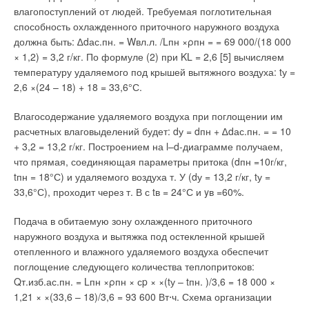
влагопоступлений от людей. Требуемая поглотительная
комплектующих. ROTEN, BURGMAN, SKF, FAG, AEG — эти
способность охлажденного приточного наружного воздуха
именитые фирмы являются поставщиками механических
должна быть: ∆dас.пн. = Wвл.л. /Lпн ×ρпн = = 69 000/(18 000
уплотнений, подшипников и двигателей (основных узлов,
× 1,2) = 3,2 г/кг. По формуле (2) при KL = 2,6 [5] вычисляем
определяющих надежность, качество и высокие
температуру удаляемого под крышей вытяжного воздуха: tу =
эксплуатационные свойства насосов).
2,6 ×(24 – 18) + 18 = 33,6°С.
Каждый насос, изготовленный фирмой DAB, проходит
Влагосодержание удаляемого воздуха при поглощении им
выходной контроль герметичности и работоспособности.
расчетных влаговыделений будет: dу = dпн + ∆dас.пн. = = 10
Компания DAB сертифицирована на соответствие
+ 3,2 = 13,2 г/кг. Построением на l–d-диаграмме получаем,
стандартам качества Vision 2000, а это значит, что
что прямая, соединяющая параметры притока (dпн =10г/кг,
проектирование, производство, продажа и техническая
tпн = 18°С) и удаляемого воздуха т. У (dу = 13,2 г/кг, tу =
поддержка потребителей соответствуют высоким мировым
33,6°С), проходит через т. В с tв = 24°С и yв =60%.
стандартам.
Подача в обитаемую зону охлажденного приточного
Конечному покупателю, возможно, все равно, по какому
наружного воздуха и вытяжка под остекленной крышей
стандарту сертифицировано предприятие, но качество
отепленного и влажного удаляемого воздуха обеспечит
продукции говорит само за себя. Поэтому и в дальнейшем,
поглощение следующего количества теплопритоков:
увидев насосы DAB, знающие люди одобрительно кивнут.
Qт.изб.ас.пн. = Lпн ×ρпн × сp × ×(tу – tпн. )/3,6 = 18 000 ×
1,21 × ×(33,6 – 18)/3,6 = 93 600 Вт⋅ч. Схема организации