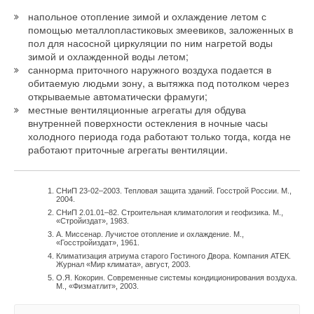
напольное отопление зимой и охлаждение летом с
помощью металлопластиковых змеевиков, заложенных в
пол для насосной циркуляции по ним нагретой воды
зимой и охлажденной воды летом;
саннорма приточного наружного воздуха подается в
обитаемую людьми зону, а вытяжка под потолком через
открываемые автоматически фрамуги;
местные вентиляционные агрегаты для обдува
внутренней поверхности остекления в ночные часы
холодного периода года работают только тогда, когда не
работают приточные агрегаты вентиляции.
СНиП 23-02–2003. Тепловая защита зданий. Госстрой России. М.,
2004.
СНиП 2.01.01–82. Строительная климатология и геофизика. М.,
«Стройиздат», 1983.
А. Миссенар. Лучистое отопление и охлаждение. М.,
«Госстройиздат», 1961.
Климатизация атриума старого Гостиного Двора. Компания АТЕК.
Журнал «Мир климата», август, 2003.
О.Я. Кокорин. Современные системы кондиционирования воздуха.
М., «Физматлит», 2003.