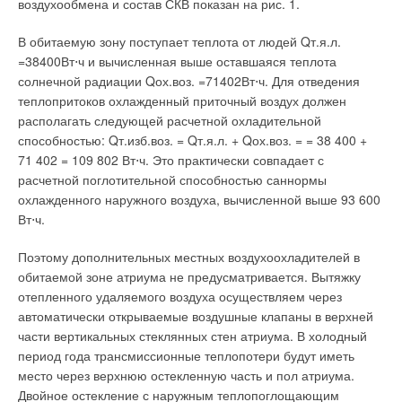
воздухообмена и состав СКВ показан на рис. 1.
Читайте по теме:
→
В обитаемую зону поступает теплота от людей Qт.я.л.
Genix VT — новое решение для кухни
ЖУРНАЛ СОК ИЮЛЬ 2019
=38400Вт⋅ч и вычисленная выше оставшаяся теплота
→
Непрерывная модернизация — ключ к успеху
солнечной радиации Qох.воз. =71402Вт⋅ч. Для отведения
ЖУРНАЛ СОК МАРТ 2019
→
теплопритоков охлажденный приточный воздух должен
Новое поколение вертикальных многоступенчатых
насосов от DAB
располагать следующей расчетной охладительной
ЖУРНАЛ СОК ЯНВАРЬ 2019
→
способностью: Qт.изб.воз. = Qт.я.л. + Qох.воз. = = 38 400 +
Новое поколение циркуляционных насосов Evosta от
DAB
71 402 = 109 802 Вт⋅ч. Это практически совпадает с
ЖУРНАЛ СОК СЕНТЯБРЬ 2018
расчетной поглотительной способностью саннормы
→
Итальянские циркуляционные насосы нового поколения
ЖУРНАЛ СОК АВГУСТ 2018
охлажденного наружного воздуха, вычисленной выше 93 600
Вт⋅ч.
Поэтому дополнительных местных воздухоохладителей в
обитаемой зоне атриума не предусматривается. Вытяжку
отепленного удаляемого воздуха осуществляем через
Уведомления отключены
автоматически открываемые воздушные клапаны в верхней
части вертикальных стеклянных стен атриума. В холодный
Комментарии
период года трансмиссионные теплопотери будут иметь
место через верхнюю остекленную часть и пол атриума.
В этой теме еще нет комментариев
Двойное остекление с наружным теплопоглощающим