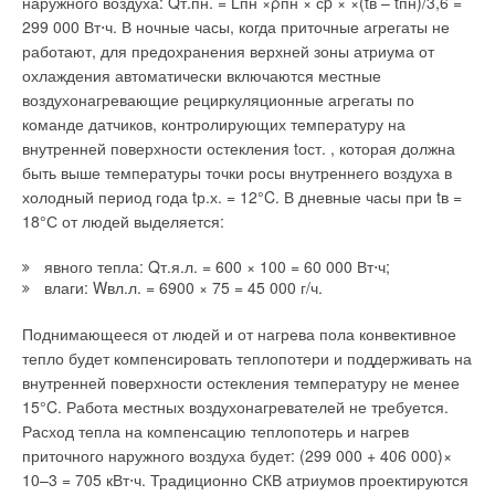
наружного воздуха: Qт.пн. = Lпн ×ρпн × сp × ×(tв – tпн)/3,6 =
299 000 Вт⋅ч. В ночные часы, когда приточные агрегаты не
работают, для предохранения верхней зоны атриума от
охлаждения автоматически включаются местные
воздухонагревающие рециркуляционные агрегаты по
команде датчиков, контролирующих температуру на
внутренней поверхности остекления tост. , которая должна
быть выше температуры точки росы внутреннего воздуха в
холодный период года tр.х. = 12°C. В дневные часы при tв =
18°С от людей выделяется:
явного тепла: Qт.я.л. = 600 × 100 = 60 000 Вт⋅ч;
влаги: Wвл.л. = 6900 × 75 = 45 000 г/ч.
Поднимающееся от людей и от нагрева пола конвективное
тепло будет компенсировать теплопотери и поддерживать на
внутренней поверхности остекления температуру не менее
15°C. Работа местных воздухонагревателей не требуется.
Расход тепла на компенсацию теплопотерь и нагрев
приточного наружного воздуха будет: (299 000 + 406 000)×
10–3 = 705 кВт⋅ч. Традиционно СКВ атриумов проектируются