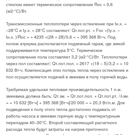
стеклом имеет термическое сопротивление Rос = 0,6
(м2⋅°С)/Вт.
Добавить комментарий
Трансмиссионные теплопотери через остекление при tн.х. =
Ваше имя *
–28°C и tу.х. = 28°C составляют: Qт.пот.рт. = Fос ×(tу.х. –
tн.х. )/Rос = = 4235 ×(28 + 28)/0,6 = = 395 368 Вт⋅ч. Под
полом атриума располагается подземный гараж, где зимой
Ваш E-mail *
поддерживается температура 5°С. Термическое
сопротивление пола составляет 3,2 (м2⋅°С)/Вт. Теплопотери
через пол составляют: Qт.пот.пол. = 2617 ×(18 – 5)/3,2 = = 10
Текст комментария
632 Вт⋅ч. Компенсация этих потерь тепла через остекление и
пол осуществляется подачей в змеевик в полу горячей воды.
Требуемая удельная тепловая производительность 1 п.м.
змеевика должна быть: Qт.зм. = Qт.пот.пол. + Qт.пот.рт. /λзм.
= = 10 632 [Вт⋅ч] + 395 368 [Вт⋅ч]/20 000 = = 20,3 Вт/п.м. Для
подведения к полу этого тепла достаточно подавать от
работы насоса в змеевик горячую воду с температурным
перепадом 40–30°С. Второй составляющей расчетного
расхода тепла будут затраты на нагрев приточного