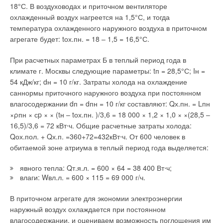
собираются насосы «ин-лайн», стандартизированные
18°С. В воздуховодах и приточном вентиляторе
консольные насосы и электродвигатели. Здесь же
охлажденный воздух нагреется на 1,5°С, и тогда
находится и инженерно-технический центр компании;
температура охлажденного наружного воздуха в приточном
небольшое производство в Кастелло ди Годего
агрегате будет: tох.пн. = 18 – 1,5 = 16,5°С.
(провинция Тревизо) с линией алюминиевого литья,
сборкой роторов, статоров и небольших
электродвигателей.
П
ри расчетных параметрах Б в теп
лый период года в
климате г. Москвы следующие параметры: tп = 28,5°С; Iн =
Практически все производственные процессы
54 кДж/кг; dн = 10 г/кг. Затраты холода на охлаждение
автоматизированы. Мощности и возможности чугунно-
сан
нормы приточного наружного воздуха при постоянном
литейного производства DAB позволяют выполнять заказы на
влагосодержании dп = dпн = 10 г/кг составляют: Qх.пн. = Lпн
изготовление сложных частей насосного оборудования для
×ρпн × сp × × (tн – tох.пн. )/3,6 = 18 000 × 1,2 × 1,0 × ×(28,5 –
других насосных компаний. Отличная конструкторская и
16,5)/3,6 = 72 кВт⋅ч. Общие расчетные затраты холода:
технологическая проработка механизмов насосов,
Qох.пол. + Qх.п. =360+72=432кВт⋅ч. От 600 человек в
выпускаемых фирмой DAB, позволяет свести к минимуму
обитаемой зоне ат
риума в теплый период года выделяется:
время на ремонт и профилактическое обслуживание
оборудования при последующей эксплуатации насосов.
явного тепла: Qт.я.л. = 600 × 64 = 38 400 Вт⋅ч;
влаги: Wвл.л. = 600 × 115 = 69 000 г/ч.
Простота конструкции, качество комплектующих, 100 %-й
В приточном агрегате для экономии электроэнергии
контроль — вот три кита, на которых держится популярность
наружный воздух охлаждается при постоянном
насосного оборудования DAB. Практически все насосы
влагосодержании, и оцениваем возможность поглощения им
изготавливаются только в Италии и только из качественных