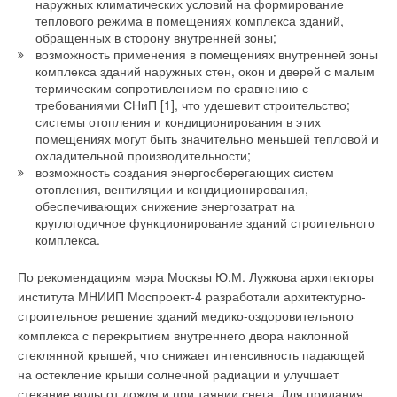
центр «Купол»— одна из первых торговых сервисных
Тепловлажностный режим помещений
наружных климатических условий на формирование
теплового режима в помещениях комплекса зданий,
компаний на отечественном рынке, которая устанавливает
Тепловые завесы НПО «ТЕПЛОМАШ»: изделия высокого
обращенных в сторону внутренней зоны;
единые цены на свою продукцию по всей территории
качества, востребованные рынком
возможность применения в помещениях внутренней зоны
России. Независимо от того, где вы покупаете оригинальные
комплекса зданий наружных стен, окон и дверей с малым
Технология сборки воздуховодов на защелочном фальце
запчасти, цены на них будут одинаковы. Создавая и
термическим сопротивлением по сравнению с
Snap Lock
развивая сервисную сеть, предприятие позволяет
требованиями СНиП [1], что удешевит строительство;
Что такое чистый дом по версии AERTECNIСA?
обеспечить максимально длительное использование наших
системы отопления и кондиционирования в этих
изделий в любых условиях.
помещениях могут быть значительно меньшей тепловой и
Что хотят получать люди за свою работу кроме зарплаты?
охладительной производительности;
Чугунные трубы: новое о привычном
возможность создания энергосберегающих систем
Надежные узлы авторитетных европейских производителей,
отопления, вентиляции и кондиционирования,
Эффективность газоочистки и реклама
продуманность конструкции до мелочей гарантирует, что и с
обеспечивающих снижение энергозатрат на
такими условиями труда наша техника справится. Основой
«Дакон» — техника проверенная временем и… Россией
круглогодичное функционирование зданий строительного
сети сервисных центров стали предприятия с опытом
комплекса.
гарантийного и сервисного обслуживания, владеющие
материально-технической базой для проведения ремонта
По рекомендациям мэра Москвы Ю.М. Лужкова архитекторы
любой сложности. На сегодняшний день выполнена задача
института МНИИП Моспроект-4 разработали архитектурно-
DAB — динамично растущая компания
создания и оснащения 30 сервисных центров на территории
строительное решение зданий медико-оздоровительного
России. В дальнейшем ихколичество планируется увеличить
комплекса с перекрытием внутреннего двора наклонной
до 80. Следующий планируемый этап — работа с
стеклянной крышей, что снижает интенсивность падающей
СОК №9 | 2005
34322
0
0
сервисными центрами для приведения уровня и правил
на остекление крыши солнечной радиации и улучшает
сервисного обслуживания к единым нормам,
стекание воды от дождя и при таянии снега. Для придания