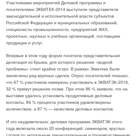
установке?
Хочу, чтобы по ней 24 часа в сутки текла вода с
приобретением для российских потребителей. Руководство
Участниками мероприятий Деловой программы и
Megapress — это легкий
температурой в 85 °C. Какое максимальное рабочее давление?
компании «Бош Термотехника» поставило перед собой и
посетителями ЭКВАТЕК-2014 выступили представители
И на этот вопрос ответа в ГОСТ мы не найдем.
монтаж в
своими сотрудниками амбициозные цели — начав с малого,
законодательной и исполнительной власти субъектов
труднодоступных
А ведь эти вопросы я не из пальца высосал, они из реальной
достичь максимального.
Российской Федерации и муниципальных образований,
местах
жизни, просто животрепещущие вопросы. Мы проверяем
специалисты промышленности, предприятий ЖКХ,
всю информацию, которую размещаем в нашем
проектных, научных и учебных организаций, поставщики
«Справочнике проектировщика онлайн», а тут такая
продукции и услуг.
«засада». Ну, нам не привыкать, будем собирать ответы по
Viega Multiplex Trio E
крупицам.
Впервые в этом году форум посетила представительная
контролирует уровень
делегация из Крыма, для которого решение «водной
воды в ванной и ее
проблемы» стоит крайне остро. В рамках Экватека были
температуру
Если сейчас линия по сборке настенных газовых котлов
заключены ряд крупных сделок. Опрос посетителей показал,
мощностью от 18 до 35 кВт способна обеспечить лишь 90
что 67 % участников намерены участвовать в ЭКВАТЭК-2016,
котлов в сутки, то к концу года эта цифра должна вырасти до
32 % примут решение позже. При этом 86 % заявили, что на
130 «настенников» за 24 часа. Две линии производства —
Душевой лоток Advantix
выставке удалось установить продуктивные деловые
настенные бытовые и промышленные котлы смогут покрыть
Vario от Viega
контакты. 84 % процента участников удовлетворены
потребности не только российских потребителей, но и идти
Чуть-чуть теории
количеством, а 87 % — качеством деловых контактов.
на экспорт в страны Западной Европы. Производство «на
Вот уже 115 лет
Viega
позиционирует себя как
месте» промышленных котлов мощностью от 2,5 до 6,5 МВт
Многие производители металлопластиковых труб заявляют,
инновационная компания. Расскажите об истории
И это неудивительно: деловая программа ЭКВАТЭК этого
позволит снизить конечную стоимость оборудования, а также
что металл внутри трубы делает трубу прочнее, и что надо
внедрения инновационных решений.
года включала около 20 конференций, семинаров, круглых
затраты, связанные с логистикой, и, главное, закрыть
ее рассматривать как металлическую трубу с полимерным
столов по актуальным законодательным и производственным