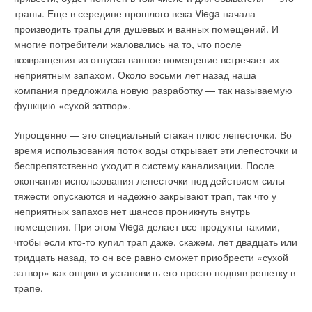
трапы. Еще в середине прошлого века Viega начала
производить трапы для душевых и ванных помещений. И
многие потребители жаловались на то, что после
возвращения из отпуска ванное помещение встречает их
Уведомления отключены
неприятным запахом. Около восьми лет назад наша
компания предложила новую разработку — так называемую
Комментарии
функцию «сухой затвор».
В этой теме еще нет комментариев
Упрощенно — это специальный стакан плюс лепесточки. Во
время использования поток воды открывает эти лепесточки и
беспрепятственно уходит в систему канализации. После
Добавить комментарий
окончания использования лепесточки под действием силы
тяжести опускаются и надежно закрывают трап, так что у
Ваше имя *
неприятных запахов нет шансов проникнуть внутрь
помещения. При этом Viega делает все продукты такими,
чтобы если кто-то купил трап даже, скажем, лет двадцать или
Ваш E-mail *
тридцать назад, то он все равно сможет приобрести «сухой
затвор» как опцию и установить его просто подняв решетку в
трапе.
Текст комментария