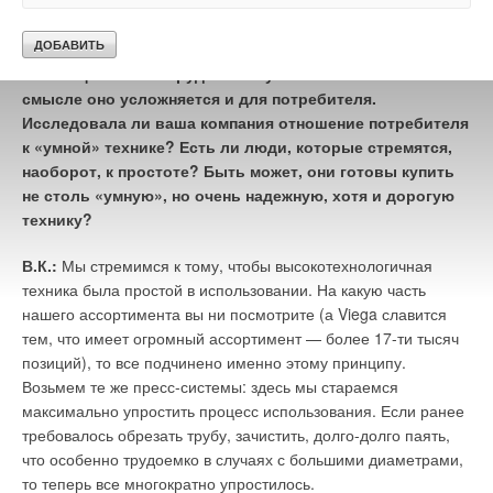
напряжение возникнет, если давление внутри трубы будет
В настоящее время мы с вами являемся свидетелями
0,919 МПа (или 9,2 бар). Вот видите — теперь мы можем
того, что весь «техномир» буквально пропитывается
ответить на все вопросы, поставленные в начале статьи. А
инновациями и оборудование усложняется. В каком-то
что делать, если мы не знаем толщину внутреннего слоя?
смысле оно усложняется и для потребителя.
Редкий производитель публикует эту цифру.
Исследовала ли ваша компания отношение потребителя
к «умной» технике? Есть ли люди, которые стремятся,
Можно поступить еще проще. Представим себе «трубу-
наоборот, к простоте? Быть может, они готовы купить
аналог»: однослойную; изготовленную из того же материала,
не столь «умную», но очень надежную, хотя и дорогую
что и внутренний слой многослойной; имеющую ту же
технику?
геометрию (диаметр, толщина стенки). Осмелюсь
утверждать, что «труба-аналог» имеет такие же
В.К.:
Мы стремимся к тому, чтобы высокотехнологичная
характеристики, что и наша многослойная, с достаточной
техника была простой в использовании. На какую часть
для инженерных расчетов точностью. Проверим? Берем PE-
нашего ассортимента вы ни посмотрите (а Viega славится
X-трубу 16 × 2, считаем тот же режим (70 °C, 50 лет,
тем, что имеет огромный ассортимент — более 17-ти тысяч
кольцевое напряжение то же).
позиций), то все подчинено именно этому принципу.
Возьмем те же пресс-системы: здесь мы стараемся
Давление составит 0,915 МПа или 9,15 бар. Как видите —
максимально упростить процесс использования. Если ранее
разница в третьем знаке после запятой, то есть для
требовалось обрезать трубу, зачистить, долго-долго паять,
инженерных расчетов несущественна. Можете попробовать
что особенно трудоемко в случаях с большими диаметрами,
посчитать для других диаметров и других труб — результат
то теперь все многократно упростилось.