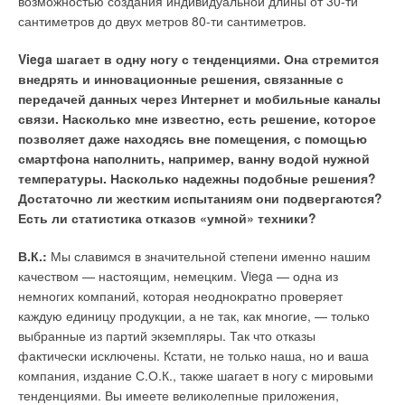
возможностью создания индивидуальной длины от 30-ти
производители многослойных труб при личном разговоре не
сантиметров до двух метров 80-ти сантиметров.
соглашаются со мной, и заявляют, что:
Viega шагает в одну ногу с тенденциями. Она стремится
их трубы прочнее и более термостойкие, чем
внедрять и инновационные решения, связанные с
эквивалентные однослойные;
передачей данных через Интернет и мобильные каналы
алюминиевый слой несет основную нагрузку, поэтому
связи. Насколько мне известно, есть решение, которое
внутренний слой находится под меньшим кольцевым
напряжением;
позволяет даже находясь вне помещения, с помощью
алюминиевый слой у них толще, чем у конкурентов,
смартфона наполнить, например, ванну водой нужной
поэтому и труба оказывается прочнее;
температуры. Насколько надежны подобные решения?
полимер, используемый ими, более термостойкий, чем
Достаточно ли жестким испытаниям они подвергаются?
описанный в ГОСТ 52134.
Есть ли статистика отказов «умной» техники?
Все это очень разумно. Вот только как ответить на вопросы,
В.К.:
Мы славимся в значительной степени именно нашим
поставленные в начале статьи? Я вижу три нормальных
качеством — настоящим, немецким. Viega — одна из
варианта:
немногих компаний, которая неоднократно проверяет
Вариант «минимум».
Указывать в маркировке трубы (или хотя
бы в паспорте на трубу) все пары «Класс эксплуатации/
каждую единицу продукции, а не так, как многие, — только
Максимальное рабочее давление», определенные по ГОСТ
выбранные из партий экземпляры. Так что отказы
52134. Классов эксплуатации, напомню, пять: 1, 2, 4, 5 и ХВ (см.
ГОСТ 52134, табл. 26).
фактически исключены. Кстати, не только наша, но и ваша
Нормальный вариант
— опубликовать собственную методику
компания, издание С.О.К., также шагает в ногу с мировыми
расчета максимального рабочего давления при постоянной
температуре и при переменном температурном режиме.
тенденциями. Вы имеете великолепные приложения,
Оптимальный вариант
— провести испытания по ГОСТ Р