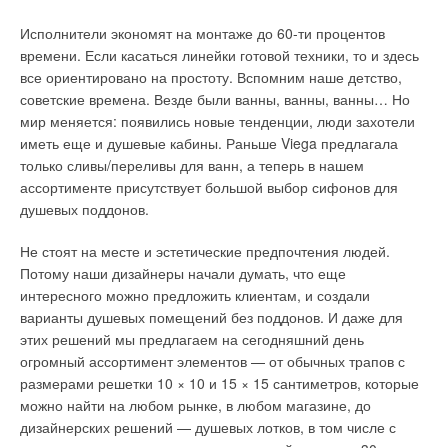
будет аналогичен. Я это многократно проверял.
Исполнители экономят на монтаже до 60-ти процентов
Подведем итоги
времени. Если касаться линейки готовой техники, то и здесь
все ориентировано на простоту. Вспомним наше детство,
Первый итог неутешительный — цифры в маркировке
советские времена. Везде были ванны, ванны, ванны… Но
многослойной трубы бесполезны, и часто не говорят нам ни
мир меняется: появились новые тенденции, люди захотели
о чем. Второй итог вселяет надежду. Если в сертификате
иметь еще и душевые кабины. Раньше Viega предлагала
соответствия на многослойную трубу мы видим, что она
только сливы/переливы для ванн, а теперь в нашем
изготовлена по ГОСТ 53630, то ее характеристики будут не
ассортименте присутствует большой выбор сифонов для
хуже характеристик однослойной «трубы-аналога»,
душевых поддонов.
изготовленной из того же материала, что и внутренний слой
многослойной, и имеющей ту же геометрию (диаметр,
Не стоят на месте и эстетические предпочтения людей.
толщина стенки). Характеристики однослойной трубы
Потому наши дизайнеры начали думать, что еще
аналога считаем по ГОСТ 52134. Именно так мы
интересного можно предложить клиентам, и создали
определяем характеристики многослойных труб на нашем
варианты душевых помещений без поддонов. И даже для
портале «Справочник проектировщика онлайн».
этих решений мы предлагаем на сегодняшний день
огромный ассортимент элементов — от обычных трапов с
Необходимое послесловие
размерами решетки 10 × 10 и 15 × 15 сантиметров, которые
можно найти на любом рынке, в любом магазине, до
Согласен, что предложенная методика не идеальна.
дизайнерских решений — душевых лотков, в том числе с
Предполагаю, что специалисты будут со мной спорить. Часто