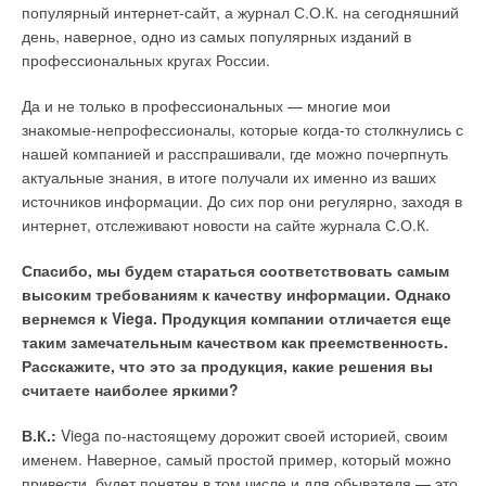
популярный интернет-сайт, а журнал С.О.К. на сегодняшний
54867–2011. Опубликовать эталонные кривые длительной
прочности, полученные в результате испытаний. По этим
день, наверное, одно из самых популярных изданий в
кривым мы сможем все рассчитать в соответствии с методиками
ГОСТ 52134. Ничего этого нет? Остается пользоваться
профессиональных кругах России.
методикой, описанной выше.
Да и не только в профессиональных — многие мои
знакомые-непрофессионалы, которые когда-то столкнулись с
Усталов Д.С. Полимерные однослойные трубы и ГОСТ // Журнал
С.О.К., №6/2014.
нашей компанией и расспрашивали, где можно почерпнуть
актуальные знания, в итоге получали их именно из ваших
источников информации. До сих пор они регулярно, заходя в
Читайте по теме:
интернет, отслеживают новости на сайте журнала С.О.К.
→
Обзор систем защиты от протечек 2026
ЖУРНАЛ СОК ИЮНЬ 2026
Спасибо, мы будем стараться соответствовать самым
→
Как определить качество хомутов — несколько простых
высоким требованиям к качеству информации. Однако
способов
вернемся к Viega. Продукция компании отличается еще
ЖУРНАЛ СОК ИЮНЬ 2026
→
Система Качества РЕХАУ: как цифровые технологии
таким замечательным качеством как преемственность.
помогают защитить рынок от подделок
Расскажите, что это за продукция, какие решения вы
ЖУРНАЛ СОК ИЮНЬ 2026
→
считаете наиболее яркими?
Тёплый пол Giacomini — решение в комплекте!
ЖУРНАЛ СОК МАЙ 2026
→
Термоокислительная деструкция — основной фактор
В.К.:
Viega по-настоящему дорожит своей историей, своим
сокращения срока службы полипропиленовых труб
ЖУРНАЛ СОК МАЙ 2026
именем. Наверное, самый простой пример, который можно
привести, будет понятен в том числе и для обывателя — это