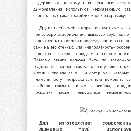
электронных водосчетчиков с функци
выдерживают, поэтому в современных систем
дистанционного снятия показани
дымоудаления используют нержавеющую ста
Интеллектуальные водосчетчики открыва
специальных кислотостойких марок и керамику.
широкие возможности для улучшения серви
клиентов, автоматического сбора и обработ
Другой проблемой, которую следует иметь вви
данных.
при выборе материала для дымовых труб, являет
вероятность отложения и последующего возгоран
Новейшие модели электронных счетчик
сажи на его стенках. Эта «неприятность» особен
стремятся удовлетворить все современн
вероятна в котлах на жидком и твердом топлив
требования, предъявляемые в части удобст
Поэтому стенки должны быть по возможнос
пользования, обслуживания и экономичности.
гладкие, без поперечных каналов и углов, и стой
к возникновению огня — и материалы, которые 
Автоматическое снятие показаний
пламени могут потрескаться или поменять св
увеличивается потребность в автоматическом сбо
свойства каким-то иным способом, отпадаю
показаний водосчетчиков для рационализац
поскольку может нарушиться герметичнос
дорогостоящих и неудобных для потребител
технологических процессов в сет
водораспределения. Более того, автоматическ
сбор показаний позволяет поставщику во
контролировать показания водосчетчиков и име
Для изготовления современн
полноценную картину потребления воды.
дымовых труб использую