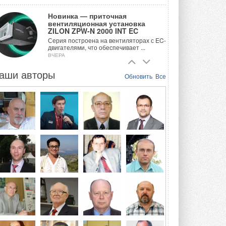
Новинка — приточная
вентиляционная установка
ZILON ZPW-N 2000 INT EC
Серия построена на вентиляторах с EC-
двигателями, что обеспечивает ...
ВЧЕРА
аши авторы
Учёные ЮУрГУ создали
Обновить
Все
каскадную установку,
объединяющую солнечную и
геотермальную энергию
Природосберегающие технологии ...
ВЧЕРА
Для Арктики создали
технологию защиты
ветрогенераторов от аварий
Разработка учитывает влияние
мерзлоты, обледенения и снеговых ...
ВЧЕРА
Гибридный тепловой насос PV/T
с одним общим испарителем
Исследователи предложили
конструкцию двухисточникового ...