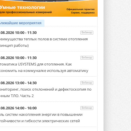
Организатором выступил торгово-
производственный холдинг ...
3 АВГУСТА 2026
«Датарк» испытал модульный
Ближайшие мероприятия
ЦОД с плотностью 54 кВт на
стойку
.08.2026 10:00 - 11:30
Вебинар
Испытания прошли на собственной
еимущества теплых полов в системе отопления
производственной площадке и были ...
ринцип работы)
3 АВГУСТА 2026
Samsung выпускает VRF-
.08.2026 10:00 - 11:30
Вебинар
систему DVM на R32
томатика USYSTEMS для отопления. Как
Линейка включает семь типоразмеров
кономить на коммуналке используя автоматику
производительностью от 22,4 до 56 кВт.
Суммарная длина трубопроводов ...
3 АВГУСТА 2026
.08.2026 13:00 - 14:30
Вебинар
ниторинг, поиск отклонений и дефектоскопия по
«СиСофт Девелопмент» подвел
нным ТЛО. Часть 2
итоги конкурса студенческих
проектов «ТИМ-лидеры 2026»
Новый сезон конкурса «ТИМ-лидеры»
.08.2026 14:00 - 16:00
Вебинар
стартует уже в сентябре 2026 года ...
ль систем накопления энергии в повышении
3 АВГУСТА 2026
тойчивости и гибкости электрических сетей
«Русклимат» укрепляет