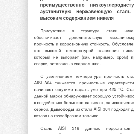
преимущественно низкоуглеродист
Электронные водосчетчики имеют больш
аустенитную нержавеющую сталь
возможности для автоматического сбора показани
высоким содержанием никеля
будь это интеграция в радиосети или считывание
Присутствие в структуре стали нике
обеспечивает дополнительную механическ
прочность и коррозионную стойкость. Обусловле
Влагозащита
— водосчетчики часто работа
это высокой температурой плавления никел
во влажной окружающей среде. Многие поставщи
который не выгорает (как, например, хром) п
воды боятся устанавливать электронн
сварке, оставаясь в сварном шве.
водосчетчики в таких условиях. Теперь на рын
появились электронные счетчики с классом защи
С увеличением температуры прочность ста
IP68. Они допускают работу в полност
AISI 304 снижается, прочностные характеристи
погруженном в воду состоянии. Прибор с питани
начинают ощутимо падать уже при 425 °C. Ста
от батареи может работать долгие годы в так
данной марки обнаруживает хорошую устойчивос
жестких условиях.
к воздействию большинства кислот, за исключени
серной.
Дымоходы
из стали AISI 304 подходят д
Определение утечек
— небольшие утечк
котлов на газообразном топливе.
которые очень трудно обнаружить, со времен
могут привести к разрывам трубопроводов. Ранн
Сталь AISI 316 данных недостатков
обнаружение утечек существенно снижает ри