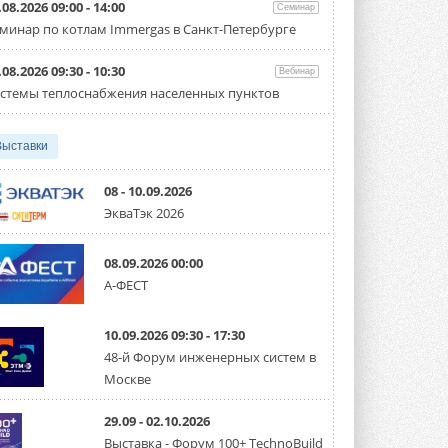
партнёрство за Уралом
.08.2026 09:00 - 14:00
Семинар
Президент Омского землячества в
минар по котлам Immergas в Санкт-Петербурге
Москве Михаил Тимошенко посетил
Омск с трёхдневным рабочим визитом ...
31 ИЮЛЯ 2026
.08.2026 09:30 - 10:30
Вебинар
стемы теплоснабжения населенных пунктов
Carrier модернизирует
флагманский чиллер AquaEdge
19XR
Выставки
Чиллер получил новую версию,
работающую на хладагенте R1234ze ...
31 ИЮЛЯ 2026
08 - 10.09.2026
ЭкваТэк 2026
Mitsubishi расширяет
направление систем
охлаждения для ЦОД
08.09.2026 00:00
Mitsubishi Electric создаёт в США новую
компанию MEHITS US Inc. ...
А-ФЕСТ
31 ИЮЛЯ 2026
10.09.2026 09:30 - 17:30
США запретили использование
иностранных инверторов
48-й Форум инженерных систем в
28 июля 2026 года Федеральная
Москве
комиссия по связи США (FCC) обновила
свой специальный перечень Covered ...
31 ИЮЛЯ 2026
29.09 - 02.10.2026
Выставка - Форум 100+ TechnoBuild