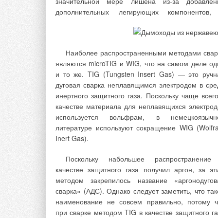
значительной мере лишена из-за добавлен
аварий, дорогостоящего ремонта и потерь вод
дополнительных легирующих компонентов,
Электронные водосчетчики мог
программироваться на выдачу сигнала в случа
если за период в 24 часа не регистрируется хотя
одного часа с нулевым расходом, что являет
Наиболее распространенными методами свар
признаком возможной утечки в системе. Также о
являются microTIG и WIG, что на самом деле од
могут информировать о неожиданн
и то же. TIG (Tungsten Insert Gas) — это ручн
значительном увеличении расхода.
дуговая сварка неплавящимся электродом в сре
инертного защитного газа. Поскольку чаще всего
Диагностика и устранение неисправностей
качестве материала для неплавящихся электрод
электронный водосчетчик является инструмент
используется вольфрам, в немецкоязычн
контроля для оптимизации работы сет
литературе используют сокращение WIG (Wolfr
водораспределения. Счетчики могут иметь систе
Inert Gas).
архивации параметров, позволяющую состави
детальную ретроспективу водопотребления.
Поскольку набольшее распространение
качестве защитного газа получил аргон, за эт
методом закрепилось название «аргонодугов
→
Читайте по теме:
Когалым: онла
сварка» (АДС). Однако следует заметить, что так
ЖУРНАЛ СОК НО
наименование не совсем правильно, потому ч
→
Отопление и Г
при сварке методом TIG в качестве защитного га
ЖУРНАЛ СОК СЕ