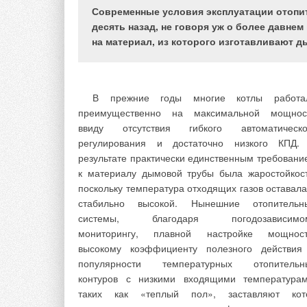
экономически отсталые регионы. Высок
Современные условия эксплуатации отопит
стандарты жизни подразумевают высок
десять назад, не говоря уж о более давне
водопотребление, для иллюстрации — 1000-3000
на материал, из которого изготавливают 
воды требуется для производства только одно
килограмма риса и от 13 тыс. до 15 тыс. л д
производства одного 1 кг говядины
использованием зерновых кормов*
1
. Практичес
В прежние годы многие котлы работа
каждая страна, имеющая различных активн
преимущественно на максимальной мощнос
потребителей воды: сельское хозяйство, крупн
ввиду отсутствия гибкого автоматическо
города и туристическую индустрию, сталкивается
регулирования и достаточно низкого КПД.
кризисом водных ресурсов. Даже в относитель
результате практически единственным требовани
неиндустриальных областях Центральной
к материалу дымовой трубы была жаростойкост
Северной Европы стоимость воды для бытов
поскольку температура отходящих газов оставала
нужд сравнима со стоимостью энергоресурсов. И
стабильно высокой. Нынешние отопительн
за этого современный информированн
системы, благодаря погодозависимо
потребитель требует точных расчето
мониторингу, плавной настройке мощност
эффективной и профессиональной работы 
высокому коэффициенту полезного действия
поставщика воды. В условиях роста цен на во
популярности температурных отопительн
точный и справедливый коммерческий расчет
контуров с низкими входящими температурам
помощью прецизионных средств измерен
таких как «теплый пол», заставляют кот
становится необходимым для потребител