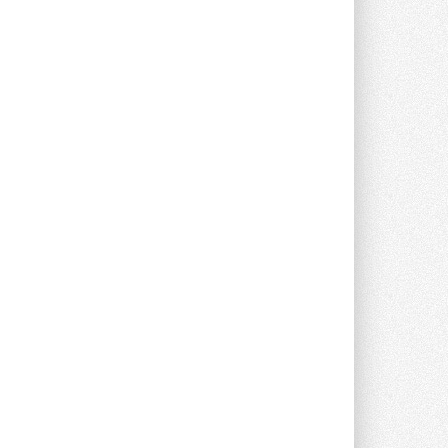
опроса Daikin о восприятии жары ...
28 ИЮЛЯ 2026
CDU производства LG прошёл
валидацию NVIDIA для ИИ-дата-
центров
Компания становится официальным
партнёром NVIDIA по системам ...
28 ИЮЛЯ 2026
В Великобритании предлагают
сделать кондиционирование
обязательным для новостроек
Либеральные демократы внесли
предложение оснащать все новые ...
1
28 ИЮЛЯ 2026
В Подмосковье запустят
производство холодильной
техники и теплообменного
оборудования
Проект реализует компания «ВЕЗА» ...
28 ИЮЛЯ 2026
Ридан объявил о старте продаж
автоматического
балансировочного клапана