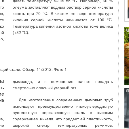
 в
давать температуру выше 55 °C. Например, 60 %
возможность поставщику воды обучать своих
то
олеума заставляют водный раствор серной кислоты
потребителей экономности и рачительности.
в,
кипеть при 70 °C. В чистом же виде температура
те
кипения серной кислоты начинается от 100 °C.
В условиях роста цен на воду точный и
ко
Температура кипения азотной кислоты тоже велика
справедливый коммерческий расчет с
ов
ой
(+82 °C).
помощью прецизионных средств
ом
о,
измерений становится необходимым
ин
для потребителей жизненно важного
ия
товара
 и
мы
дымохода, и в помещение начнет попадать
помощью мобильных устройств. Новый и очень
ть
смертельно опасный угарный газ.
простой способ беспроводного считывания с
ме
по
помощью маленького USB-устройства позволяют
же
Для изготовления современных дымовых труб
на
даже небольшим поставщикам воды пользоваться
используют преимущественно низкоуглеродистую
Но
всеми явными удобствами автоматического сбора
аустенитную нержавеющую сталь с высоким
ды
показаний.
а,
содержанием никеля, что придает ей пластичность,
ия
не
широкий спектр температурных режимов,