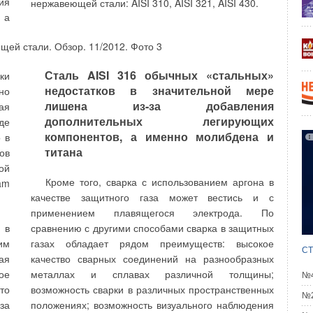
ия
нержавеющей стали: AISI 310, AISI 321, AISI 430.
потребителей и распределительных сетей —
ы.
 а
важные аспекты работы по распределению воды, и
ут
электронные водосчетчики играют в здесь важную
е,
роль. Важно отметить, что есть электронные
 бы
счетчики, способные конкурировать с
ся
Сталь AISI 316 обычных «стальных»
ки
традиционными механическими счетчиками.
ни
недостатков в значительной мере
но
Применение проверенных технологий для
ом
лишена из-за добавления
ая
некоторых изделий позволяет значительно снизить
дополнительных легирующих
де
их стоимость. Дальнейший экономический эффект
компонентов, а именно молибдена и
 в
—
может достигаться снижением расходов на
титана
ов
ом
эксплуатацию и использованием систем
ой
ей
автоматического сбора показаний и определения
Кроме того, сварка с использованием аргона в
am
му
утечек.
качестве защитного газа может вестись и с
ть
применением плавящегося электрода. По
 В
 в
сравнению с другими способами сварка в защитных
им
газах обладает рядом преимуществ: высокое
СТ
ая
качество сварных соединений на разнообразных
йн-контроль за затратами на ЖКХ
ое
металлах и сплавах различной толщины;
№4
ЯБРЬ 2013
то
возможность сварки в различных пространственных
ВС за 2 руб/м&#178; в месяц
№2
за
положениях; возможность визуального наблюдения
НТЯБРЬ 2013