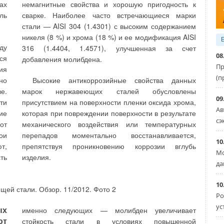
ей
Точность и надежность
— использование
ах
немагнитные свойства и хорошую пригодность к
й.
ультразвуковой технологии измерения расхода
ль
сварке. Наиболее часто встречающиеся марки
ют
воды позволяет вести учет при очень маленьких
стали — AISI 304 (1.4301) с высоким содержанием
са
расходах. Чувствительность на малых расходах
никеля (8 %) и хрома (18 %) и ее модификация AISI
ки
очень важна при учете воды в быту. Счетчики,
ду
316 (1.4404, 1.4571), улучшенная за счет
начинающие работать при расходах 15-20 л/ч,
08
ся
добавления молибдена.
часто не регистрируют утечки в кранах и туалетных
Пр
ия
ов
бачках. Некоторые ультразвуковые счетчики воды
(п
но
Высокие антикоррозийные свойства данных
ые
начинают измерять расход с 3 л/ч.
е.
марок нержавеющих сталей обусловлены
ва
09
ти
присутствием на поверхности пленки оксида хрома,
Ав
кие
которая при повреждении поверхности в результате
сэ
от
механического воздействия или температурных
—
Кроме того, отсутствие движущихся частей в
ои
перепадов моментально восстанавливается,
ре
ультразвуковом счетчике делает его
10
т,
препятствуя проникновению коррозии вглубь
ии
неподверженным механическому износу: счетчик
Мо
ть
изделия.
ей
можно устанавливать без учета конструкции
да
ях
трубопроводной системы, он нечувствителен к
10
ий
содержащимся в воде грязи и частицам, к которым
Ро
ды
чувствительны традиционные механические
ус
ть
водосчетчики.
ых
именно следующих — молибден увеличивает
т
стойкость стали в условиях повышенной