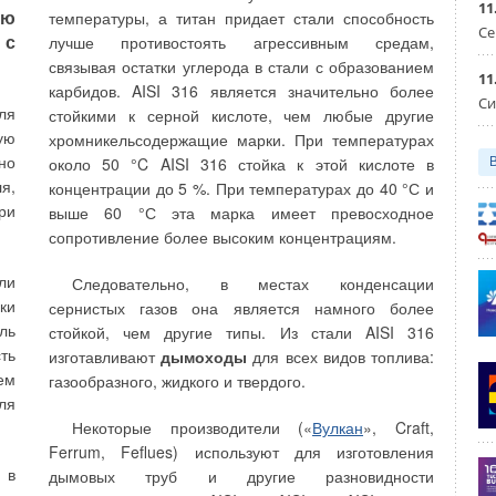
11
ую
температуры, а титан придает стали способность
Се
ие
 с
лучше противостоять агрессивным средам,
й,
связывая остатки углерода в стали с образованием
11
 с
карбидов. AISI 316 является значительно более
Си
ля
стойкими к серной кислоте, чем любые другие
ую
хромникельсодержащие марки. При температурах
но
около 50 °C AISI 316 стойка к этой кислоте в
ют
некоторых счетчиках параметры потребления и
я,
концентрации до 5 %. При температурах до 40 °С и
ки
события, такие как «утечка», «попытка вскрытия» и
ри
выше 60 °С эта марка имеет превосходное
ые
«отсутствие воды», сохраняются за последние 460
сопротивление более высоким концентрациям.
ке
суток и 36 месяцев, что облегчает поиск
ты
неисправностей и обслуживание потребителей.
ли
Следовательно, в местах конденсации
ью
ки
сернистых газов она является намного более
Вывод
ем
ль
стойкой, чем другие типы. Из стали AISI 316
их
ть
изготавливают
дымоходы
для всех видов топлива:
Измерение водопотребления в быту является
ем
газообразного, жидкого и твердого.
важным средством в борьбе с кризисом водных
ля
ресурсов; боле того, электронные водосчетчики
и,
Некоторые производители («
Вулкан
», Craft,
дают поставщикам воды дополнительные
ем
Ferrum, Feflues) используют для изготовления
возможности. Корректные расчеты с
ее
 в
дымовых труб и другие разновидности
потребителями, профессиональное обслуживание
ск