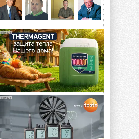
5 АВГУСТА 2026
21-й ежегодный форум
«ЦОД-2026»
Мероприятие пройдет 2-3 сентября в
отеле Radisson Slavyanskaya. Форум
Реклама
посетит более двух тысяч участников ...
5 АВГУСТА 2026
Китайская Shenling представила
линейку тепловых насосов
«воздух-вода» на R290
Серия ThermaX R290 All-In-One
включает три модели ...
4 АВГУСТА 2026
Тепловые насосы в связке с
солнечной генерацией и
Реклама
накопителем снижают
потребление на 60%
Исследователи из Италии установили ...
4 АВГУСТА 2026
«РУСКЛИМАТ Fest 2026» в Уфе
собрал свыше 700 профи
климатической отрасли