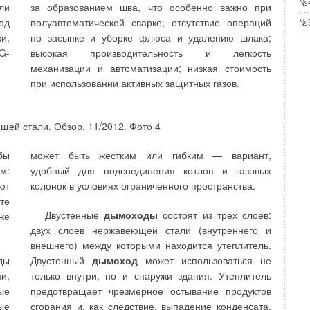
№4
е оснащение приборами учета: миф или реальность?
ли
за образованием шва, что особенно важно при
ГУСТ 2013
од
полуавтоматической сварке; отсутствие операций
№3
ма подготовки системы ГВС
и,
по засыпке и уборке флюса и удалению шлака;
ГУСТ 2013
сурсов в системе энергоэффективности
G-
высокая производительность и легкость
ТЯБРЬ 2012
механизации и автоматизации; низкая стоимость
при использовании активных защитных газов.
Уведомления отключены
бы
может быть жестким или гибким — вариант,
м:
удобный для подсоединения котлов и газовых
03-03-2021
Комментарий полезен?
ют
колонок в условиях ограниченного пространства.
для холодной воды
те
ДА
НЕТ
Двустенные
дымоходы
состоят из трех слоев:
же
двух слоев нержавеющей стали (внутреннего и
внешнего) между которыми находится утеплитель.
ды
Двустенный
дымоход
может использоваться не
и,
только внутри, но и снаружи здания. Утеплитель
ые
предотвращает чрезмерное остывание продуктов
ые
сгорания и, как следствие, выпадение конденсата.