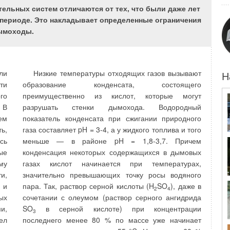
ие
политики водосбережения*
2
.
ельных систем отличаются от тех, что были даже лет
ое
м периоде. Это накладывает определенные ограничения
Чтобы цены были эффективным стимулом для
 л
дымоходы.
водосбережения, необходимо обеспечить
го
измерение водопотребления в домах. Количество
ля
водосчетчиков, установленных в мире, составляло
 с
более 900 млн в 2010 году; количество
ки
ли
Низкие температуры отходящих газов вызывают
Н
домовладений в мире составляет примерно 1,9
ых
ти
образование конденсата, состоящего
млрд*
3
. Примерно 80 млн счетчиков воды
ые
го
преимущественно из кислот, которые могут
устанавливается ежегодно, что составляет прирост
 с
 В
разрушать стенки дымохода. Водородный
в 6,6 %, лидером в котором является Китай*
4
.
но
ем
показатель конденсата при сжигании природного
Очевидно, что учет воды воспринимается как
 и
ь,
газа составляет pH = 3-4, а у жидкого топлива и того
средство обеспечения эффективного
ых
сь
меньше — в районе pH = 1,8-3,7. Причем
использования воды, что естественно, если
з-
ые
конденсация некоторых содержащихся в дымовых
рассматривать водосчетчик как счетчик денег,
ый
му
газах кислот начинается при температурах,
который не только служит для учета выручки
в,
и,
значительно превышающих точку росы водяного
поставщика воды и далее дает возможность
от
 и
пара. Так, раствор серной кислоты (H
SO
), даже в
2
4
рассчитать инвестиции в водосберегающие
ду
ых
сочетании с олеумом (раствор серного ангидрида
технологии, но и может наглядно показать
 с
и,
SO
в серной кислоте) при концентрации
3
потребление воды в единицах оборота денег.
ий
ел
последнего менее 80 % по массе уже начинает
Правильные расчеты за поставляемую воду дают
ей