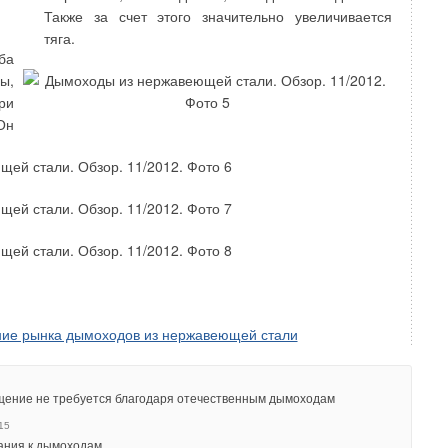
Также за счет этого значительно увеличивается
тяга.
ба
ы,
ри
Он
ие рынка дымоходов из нержавеющей стали
ение не требуется благодаря отечественным дымоходам
15
ания к дымоходам