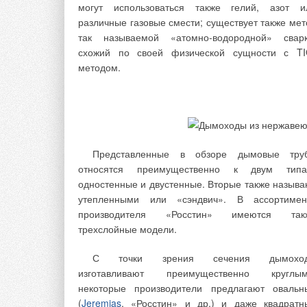
→
Стопроцентно
могут использоваться также гелий, азот и
ЖУРНАЛ СОК АВ
различные газовые смести; существует также мет
→
Гибридная схе
так называемой «атомно-водородной» сварк
ЖУРНАЛ СОК АВ
→
Учет энергоре
схожий по своей физической сущности с TI
ЖУРНАЛ СОК ОК
методом.
Комментарии
Представленные в обзоре дымовые тру
относятся преимущественно к двум типа
гусман
одностенные и двустенные. Вторые также называ
Нужен сверхчувствительный счетчик воды д 15 бытовой 
утепленными или «сэндвич». В ассортимен
производителя «Росстин» имеются так
трехслойные модели.
С точки зрения сечения дымохо
Добавить комментарий
изготавливают преимущественно круглым
некоторые производители предлагают овальн
(
Jeremias
, «Росстин» и др.) и даже квадратн
Ваше имя *
Ваш E-mail *