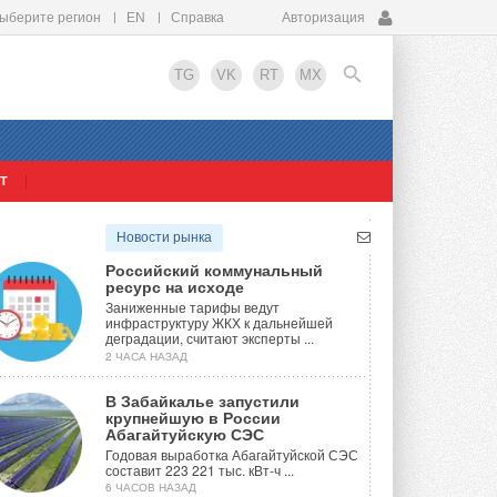
ыберите регион
EN
Справка
Авторизация
TG
VK
RT
MX
Т
EN
Новости рынка
Российский коммунальный
ресурс на исходе
Заниженные тарифы ведут
инфраструктуру ЖКХ к дальнейшей
деградации, считают эксперты ...
2 ЧАСА НАЗАД
В Забайкалье запустили
крупнейшую в России
Абагайтуйскую СЭС
Годовая выработка Абагайтуйской СЭС
составит 223 221 тыс. кВт-ч ...
6 ЧАСОВ НАЗАД