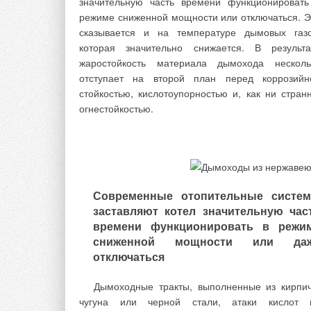
значительную часть времени функционировать
жизненно важного товара.
режиме сниженной мощности или отключаться. Э
сказывается и на температуре дымовых газо
Цена воды
которая значительно снижается. В результа
жаростойкость материала дымохода несколь
Усугубляющийся кризис водных ресурс
отступает на второй план перед коррозийн
заставил мировых политиков задуматься над учет
стойкостью, кислотоупорностью и, как ни странн
воды. Китай принял программу с названием «од
огнестойкостью.
дом — один водосчетчик», а Еврокомисс
рассматривает регулирование тарифов на воду
Современные отопительные систе
Интеллектуальный водосчетчик
заставляют котел значительную час
времени функционировать в режи
Измерение водопотребления в быту само 
сниженной мощности или да
себе оказывает психологический эффект 
отключаться
потребителей, давая им картину потребления. 
по настоящему выгоды учета потребления во
Дымоходные тракты, выполненные из кирпич
раскрываются с началом использован
чугуна или черной стали, атаки кислот 