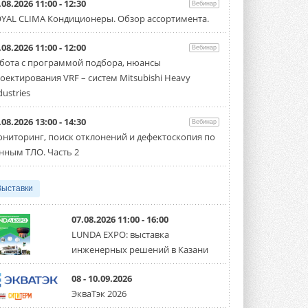
.08.2026 11:00 - 12:30
Вебинар
можно будет устанавливать
YAL CLIMA Кондиционеры. Обзор ассортимента.
солнечные панели в МКД
С 1 сентября снимается запрет на
микрогенерацию в многоквартирных ...
.08.2026 11:00 - 12:00
Вебинар
30 ИЮЛЯ 2026
бота с программой подбора, нюансы
оектирования VRF – систем Mitsubishi Heavy
Канальные вентиляторы с ЕС-
двигателями Sysimple TRS EC
dustries
Poti
Новинка от Системэйр —
.08.2026 13:00 - 14:30
прямоугольный канальный ...
Вебинар
30 ИЮЛЯ 2026
ниторинг, поиск отклонений и дефектоскопия по
нным ТЛО. Часть 2
Краска для окон: как выбрать
состав, который не
растрескается после первой
Выставки
зимы
Частые вопросы о краске для окон ...
30 ИЮЛЯ 2026
07.08.2026 11:00 - 16:00
LUNDA EXPO: выставка
СИЭНПИ РУС представила
инженерных решений в Казани
новую серию консольных
насосов NM
Усовершенствованная гидравлика
08 - 10.09.2026
помогает снизить энергопотребление ...
ЭкваТэк 2026
30 ИЮЛЯ 2026