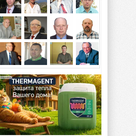
производственный холдинг ...
3 АВГУСТА 2026
«Датарк» испытал модульный
ЦОД с плотностью 54 кВт на
стойку
Испытания прошли на собственной
производственной площадке и были ...
3 АВГУСТА 2026
Samsung выпускает VRF-
систему DVM на R32
Линейка включает семь типоразмеров
производительностью от 22,4 до 56 кВт.
Суммарная длина трубопроводов ...
Реклама
3 АВГУСТА 2026
«СиСофт Девелопмент» подвел
итоги конкурса студенческих
проектов «ТИМ-лидеры 2026»
Новый сезон конкурса «ТИМ-лидеры»
стартует уже в сентябре 2026 года ...
3 АВГУСТА 2026
«Русклимат» укрепляет
партнёрство за Уралом