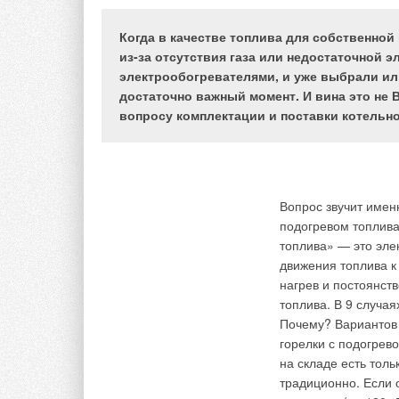
первую очередь связаны с тем, что услов
(однотрубная система отопления, наличие 
Прообраз современн
Когда в качестве топлива для собственно
эксплуатации, на которые они рассчитаны
четырех тысяч лет н
из-за отсутствия газа или недостаточной
является то, насколько он адаптирован к 
глиняный свод. Кла
электрообогревателями, и уже выбрали или
на его применение имеются в каждом конкр
техническом уровне.
достаточно важный момент. И вина это не В
дымовой трубы) оча
вопросу комплектации и поставки котельно
очаг стал прообраз
под названием «русс
дымовой трубой. П
Последнее десятиле
дымницами, выполня
использованием огр
пожароопасным.
Вопрос звучит имен
том числе и новых 
подогревом топлива
приборов показала,
В период интенсивно
топлива» — это эле
характеристики в н
достигла высокого 
движения топлива к
уверенности в их бе
мастеров печных де
нагрев и постоянст
второй половины XV
топлива. В 9 случая
Основная задача н
конструкции и новы
Почему? Вариантов 
реальной многолетн
разрабатывалась те
горелки с подогрев
оборудования «что 
кирпичные заводы 
на складе есть толь
направления, в том
приборы. Существен
традиционно. Если 
вырисовываются.
эпохи. В 1718 г. ук