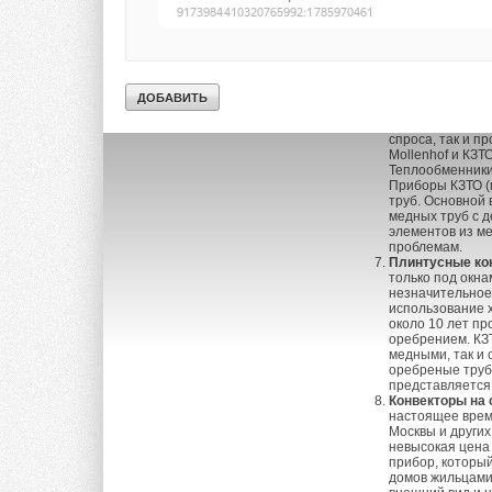
сводит к миниму
высокой надежн
(Global, Bimex,
реальной эксплу
формулировка м
поколения)
Конвекторы, вс
стеклянными ст
приборов. Поэто
спроса, так и п
Mollenhof и КЗТ
Теплообменники
Приборы КЗТО (
труб. Основной 
медных труб с 
элементов из м
проблемам.
Плинтусные ко
только под окна
незначительное 
использование 
около 10 лет п
оребрением. КЗТ
медными, так и
оребреные труб
представляется 
Конвекторы на 
настоящее врем
Москвы и других
невысокая цена 
прибор, которы
домов жильцами.