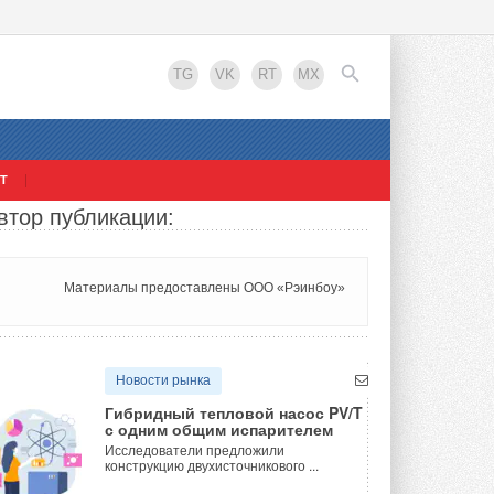
TG
VK
RT
MX
Т
втор публикации:
EN
Материалы предоставлены ООО «Рэинбоу»
Новости рынка
Гибридный тепловой насос PV/T
с одним общим испарителем
Исследователи предложили
конструкцию двухисточникового ...