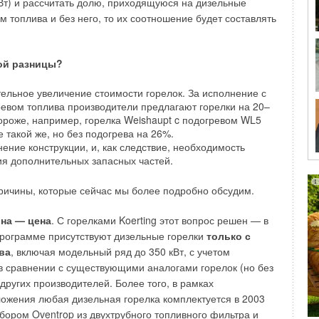
Вт) и рассчитать долю, приходящуюся на дизельные
ами и деревянными трубами, а в 1722 г. этот указ
м топлива и без него, то их соотношение будет составлять
мами, возникающими при эксплуатации
а Москву (непонятно, как люди жили до этого в своих
боров, являются:
ых сажей избах). Одновременно расширялись
оружались новые кирпичные заводы. Были изданы
ия внутренних поверхностей;
кой разницы?
ла кладки наиболее важных элементов печей.
ская и электрохимическая коррозия;
лические удары;
ельное увеличение стоимости горелок. За исполнение с
о развито производство печных отделочных материалов.
бразование в алюминиевых радиаторах.
евом топлива производители предлагают горелки на 20–
исненых изразцов в печном деле стали применять
ороже, например, горелка Weishaupt c подогревом WL5
 такой же, но без подогрева на 26%.
та двухтрубная система отопления: по одному
зразцы голландского образца. В связи с этим
ение конструкции, и, как следствие, необходимость
носитель подводится к приборам, по второму —
ительные толстостенные печи неправильно стали
ия дополнительных запасных частей.
к называемое, параллельное подключение приборов. В
ими или «голландками». По документальным источникам
щем большинстве случаев система отопления —
XVIII и в начале XIX вв. русское печное искусство занимало
ричины, которые сейчас мы более подробно обсудим.
следовательным подсоединением приборов. Поэтому для
 Европе. История сохранила некоторые имена
мой теплоотдачи, соединенных таким образом приборов,
х печников прошлых веков: Мартына Васильева, Ермолая
на — цена
. С горелками Koerting этот вопрос решен — в
чить большой массовый расход теплоносителя в единицу
панова и др. Типы русских печей были распространены в
рограмме присутствуют дизельные горелки
только с
 за собой повышение характеристик, как по давлению, так
 Англии и других странах Западной Европы.
ва
, включая модельный ряд до 350 кВт, с учетом
Другим недостатком однотрубной системы является ее
в сравнении с существующими аналогами горелок (но без
. техника печного отопления развивалась и
а, так как при изменении параметров работы одного
других производителей. Более того, в рамках
 исключительно на основе многовековой практики
собой изменения в работе других.
ожения любая дизельная горелка комплектуется в 2003
 Однако им все больше требовалась помощь науки,
бором Oventrop из двухтрубного топливного фильтра и