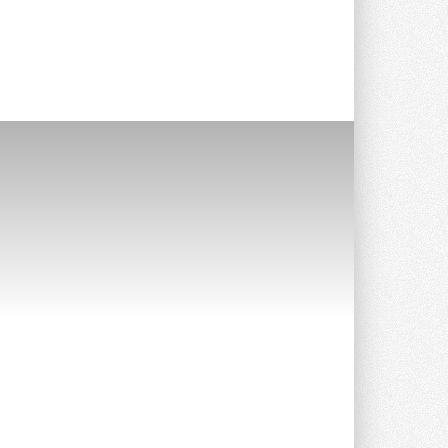
Клапан APT‑R3 производится на заводе
в Лешково (Московская область) ...
27 ИЮЛЯ 2026
Шумоглушители собственного
производства от компании
TURKOV
Новая линейка пластинчатых
прямоугольных шумоглушителей ...
27 ИЮЛЯ 2026
Aquatherm Almaty 2026:
ключевая платформа для
развития инженерных систем
Центральной Азии
С 2 по 4 сентября 2026 года в Алматы ...
27 ИЮЛЯ 2026
ВИЭ обойдут уголь по
выработке электроэнергии в
текущем году
Международное энергетическое
агентство (МЭА) выпустило ...
27 ИЮЛЯ 2026
Taconova переосмысливает
работу насосов для тёплых