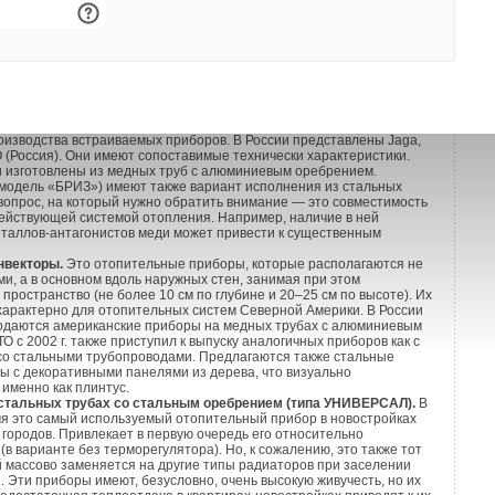
му физические усилия и трудозатраты при сборке-разборке с
остью соединения. Новые версии биметаллических радиаторов
 Сантехпром) в настоящее время фактически проходят испытания
атацией в России. (От редакции: Скорее всего данная
ожет относится ко всем импортным радиаторам, особенно нового
траиваемые в пол.
Современные архитектурные решения со
енами не оставляют место для традиционных отопительных
му в последние 5–10 лет наблюдается резкое увеличение как
роизводства встраиваемых приборов. В России представлены Jaga,
О (Россия). Они имеют сопоставимые технически характеристики.
 изготовлены из медных труб с алюминиевым оребрением.
модель «БРИЗ») имеют также вариант исполнения из стальных
вопрос, на который нужно обратить внимание — это совместимость
действующей системой отопления. Например, наличие в ней
еталлов-антагонистов меди может привести к существенным
нвекторы.
Это отопительные приборы, которые располагаются не
ми, а в основном вдоль наружных стен, занимая при этом
пространство (не более 10 см по глубине и 20–25 см по высоте). Их
характерно для отопительных систем Северной Америки. В России
родаются американские приборы на медных трубах с алюминиевым
О с 2002 г. также приступил к выпуску аналогичных приборов как с
 со стальными трубопроводами. Предлагаются также стальные
ы с декоративными панелями из дерева, что визуально
именно как плинтус.
стальных трубах со стальным оребрением (типа УНИВЕРСАЛ).
В
я это самый используемый отопительный прибор в новостройках
 городов. Привлекает в первую очередь его относительно
(в варианте без терморегулятора). Но, к сожалению, это также тот
й массово заменяется на другие типы радиаторов при заселении
 Эти приборы имеют, безусловно, очень высокую живучесть, но их