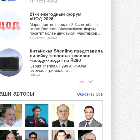
13 ЧАСОВ НАЗАД
21-й ежегодный форум
«ЦОД-2026»
Мероприятие пройдет 2-3 сентября в
отеле Radisson Slavyanskaya. Форум
посетит более двух тысяч участников ...
15 ЧАСОВ НАЗАД
Китайская Shenling представила
линейку тепловых насосов
«воздух-вода» на R290
Серия ThermaX R290 All-In-One
включает три модели ...
ВЧЕРА
Тепловые насосы в связке с
солнечной генерацией и
аши авторы
Обновить
Все
накопителем снижают
потребление на 60%
Исследователи из Италии установили ...
ВЧЕРА
«РУСКЛИМАТ Fest 2026» в Уфе
собрал свыше 700 профи
климатической отрасли
Организатором выступил торгово-