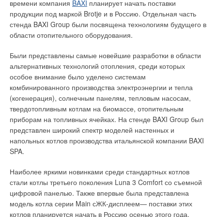
времени компания
BAXI
планирует начать поставки
продукции под маркой Brotje и в Россию. Отдельная часть
стенда BAXI Group были посвящена технологиям будущего в
области отопительного оборудования.
Были представлены самые новейшие разработки в области
альтернативных технологий отопления, среди которых
особое внимание было уделено системам
комбинированного производства электроэнергии и тепла
(когенерация), солнечным панелям, тепловым насосам,
твердотопливным котлам на биомассе, отопительным
приборам на топливных ячейках. На стенде BAXI Group был
представлен широкий спектр моделей настенных и
напольных котлов производства итальянской компании BAXI
SPA.
Наиболее яркими новинками среди стандартных котлов
стали котлы третьего поколения Luna 3 Comfort со съемной
цифровой панелью. Также впервые была представлена
модель котла серии Main сЖК-дисплеем— поставки этих
котлов планируется начать в Россию осенью этого года.