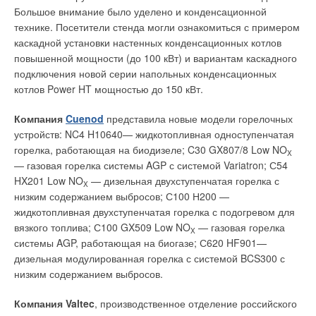
Большое внимание было уделено и конденсационной
технике. Посетители стенда могли ознакомиться с примером
каскадной установки настенных конденсационных котлов
повышенной мощности (до 100 кВт) и вариантам каскадного
подключения новой серии напольных конденсационных
котлов Power HT мощностью до 150 кВт.
Компания
Cuenod
представила новые модели горелочных
устройств: NC4 H10640— жидкотопливная одноступенчатая
горелка, работающая на биодизеле; C30 GX807/8 Low NO
X
— газовая горелка системы AGP с системой Variatron; С54
HX201 Low NO
— дизельная двухступенчатая горелка с
X
низким содержанием выбросов; С100 Н200 —
жидкотопливная двухступенчатая горелка с подогревом для
вязкого топлива; С100 GX509 Low NO
— газовая горелка
X
системы AGP, работающая на биогазе; С620 HF901—
дизельная модулированная горелка с системой BCS300 с
низким содержанием выбросов.
Компания Valtec
, производственное отделение российского