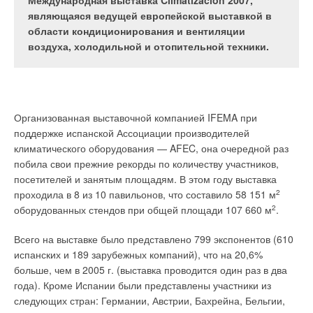
производители санитарно-технического,
способны выполнить целый комплекс работ для
Международная выставка Climatizacion’2007,
отопительного, вентиляционного и
создания благоприятного микроклимата:
являющаяся ведущей европейской выставкой в
кондиционерного оборудования на выставке ISH-
вентилировать, очищать, ионизировать и
области кондиционирования и вентиляции
2007 (International Sanitary & Heating ’2007),
дезодорировать воздух в помещении. Перечень
воздуха, холодильной и отопительной техники.
прошедшей во Франкфурте-на-Майне (Германия) с
этих функций широк, однако, далеко не все
6 по 10 марта 2007 г. ISH — это наиболее сильная в
производители готовы предоставить покупателю
мире выставка в области архитектуры, техники и
систему, индивидуально настроенную под его
дизайна и самое посещаемое мероприятие
конкретные нужды. Не найдя продукта с нужным
Организованная выставочной компанией IFEMA при
выставочной компании Messe Frankfurt. Выставка
набором функций, мы вынуждены переплачивать
поддержке испанской Ассоциации производителей
ISH-2007 закончилась сенсационным достижением
за ненужные опции или жертвовать
климатического оборудования — AFEC, она очередной раз
— ее посетили более 215 тыс. человек. При этом
необходимыми.
побила свои прежние рекорды по количеству участников,
каждый четвертый посетитель прибыл из
посетителей и занятым площадям. В этом году выставка
заграницы. Всего на 254 тыс. м
2
выставочной
проходила в 8 из 10 павильонов, что составило 58 151 м
2
площади располагались стенды 2392 участников
оборудованных стендов при общей площади 107 660 м
2
.
из 58 стран.
Еще совсем недавно фильтры бытовых кондиционеров
Всего на выставке было представлено 799 экспонентов (610
представляли собой обычную мелкоячеистую сетку, через
испанских и 189 зарубежных компаний), что на 20,6%
которую и происходил забор воздуха из помещения. Их
больше, чем в 2005 г. (выставка проводится один раз в два
предназначение сводилось к минимуму: задерживать пыль и
года). Кроме Испании были представлены участники из
Выставка состояла из четырех разделов: «Техника
защищать от нее в первую очередь радиатор внутреннего
следующих стран: Германии, Австрии, Бахрейна, Бельгии,
энергоснабжения и жизнеобеспечения зданий»,
блока, а заодно и обитателей квартиры. По большому счету,