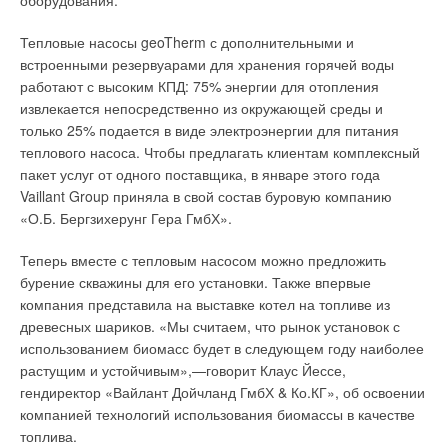
оборудования.
Тепловые насосы geoTherm с дополнительными и
встроенными резервуарами для хранения горячей воды
работают с высоким КПД: 75% энергии для отопления
извлекается непосредственно из окружающей среды и
только 25% подается в виде электроэнергии для питания
теплового насоса. Чтобы предлагать клиентам комплексный
пакет услуг от одного поставщика, в январе этого года
Vaillant Group приняла в свой состав буровую компанию
«О.Б. Бергзихерунг Гера ГмбХ».
Теперь вместе с тепловым насосом можно предложить
бурение скважины для его установки. Также впервые
компания представила на выставке котел на топливе из
древесных шариков. «Мы считаем, что рынок установок с
использованием биомасс будет в следующем году наиболее
растущим и устойчивым»,—говорит Клаус Йессе,
гендиректор «Вайлант Дойчланд ГмбХ & Ко.КГ», об освоении
компанией технологий использования биомассы в качестве
топлива.