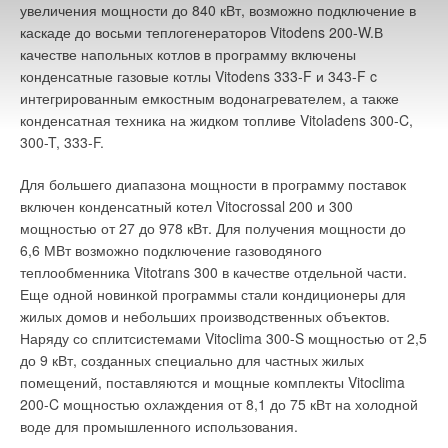
увеличения мощности до 840 кВт, возможно подключение в
Комментарии
каскаде до восьми теплогенераторов Vitodens 200-W.В
качестве напольных котлов в программу включены
В этой теме еще нет комментариев
конденсатные газовые котлы Vitodens 333-F и 343-F c
интегрированным емкостным водонагревателем, а также
конденсатная техника на жидком топливе Vitoladens 300-C,
Добавить комментарий
300-T, 333-F.
Ваше имя *
Для большего диапазона мощности в программу поставок
включен конденсатный котел Vitocrossal 200 и 300
мощностью от 27 до 978 кВт. Для получения мощности до
Ваш E-mail *
6,6 МВт возможно подключение газоводяного
теплообменника Vitotrans 300 в качестве отдельной части.
Еще одной новинкой программы стали кондиционеры для
Текст комментария
жилых домов и небольших производственных объектов.
Наряду со сплитсистемами Vitoclima 300-S мощностью от 2,5
до 9 кВт, созданных специально для частных жилых
помещений, поставляются и мощные комплекты Vitoclima
200-C мощностью охлаждения от 8,1 до 75 кВт на холодной
воде для промышленного использования.