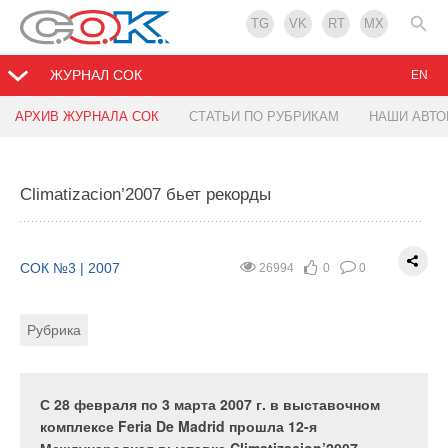
TG
VK
RT
MX
ЖУРНАЛ СОК
EN
АРХИВ ЖУРНАЛА СОК
СТАТЬИ ПО РУБРИКАМ
НАШИ АВТ
ISH-2007. Будущее за эффективными
Midea Fresco Tech: воздух, полезный для
техническими системами
здоровья
Climatizacion’2007 бьет рекорды
СОК №3 | 2007
СОК №3 | 2007
33418
35024
0
0
0
0
СОК №3 | 2007
26994
0
0
Рубрика
Рубрика
Тэги
Тэги
Рубрика
Новейшую технику, позволяющую существенно
Современные технологии кондиционирования
повысить комфортность жилья, качество воздуха
помещений не стоят на месте. Функции сплит-
и сократить расходы топливных энергоресурсов
систем нового поколения не ограничиваются
С 28 февраля по 3 марта 2007 г. в выставочном
при обслуживании зданий, представили
только охлаждением и обогревом воздуха. Они
комплексе Feria De Madrid прошла 12-я