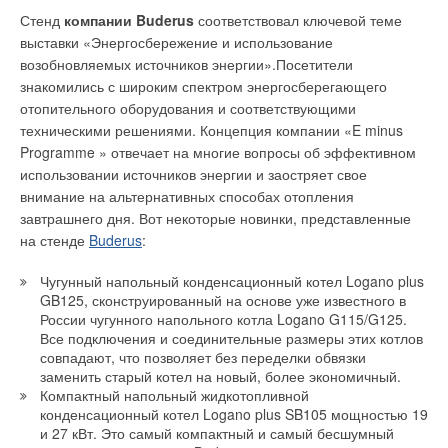
Стенд
компании Buderus
соответствовал ключевой теме
выставки «Энергосбережение и использование
возобновляемых источников энергии».Посетители
знакомились с широким спектром энергосберегающего
отопительного оборудования и соответствующими
техническими решениями. Концепция компании «E minus
Programme » отвечает на многие вопросы об эффективном
использовании источников энергии и заостряет свое
внимание на альтернативных способах отопления
завтрашнего дня. Вот некоторые новинки, представленные
на стенде
Buderus
:
Чугунный напольный конденсационный котел Logano plus
GB125, сконструированный на основе уже известного в
России чугунного напольного котла Logano G115/G125.
Все подключения и соединительные размеры этих котлов
совпадают, что позволяет без переделки обвязки
заменить старый котел на новый, более экономичный.
Компактный напольный жидкотопливной
конденсационный котел Logano plus SB105 мощностью 19
и 27 кВт. Это самый компактный и самый бесшумный