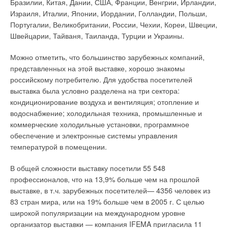
Бразилии, Китая, Дании, США, Франции, Венгрии, Ирландии,
«Удивительный мир ванных комнат», «Aircontec» —
работу таких систем можно сравнить с обыкновенным
Израиля, Италии, Японии, Иордании, Голландии, Польши,
оборудование для вентиляции и кондиционирования, и
пылесосом, где фильтрующие элементы выполняют
Португалии, Великобритании, России, Чехии, Кореи, Швеции,
связующий раздел «Мир монтажной техники». Самой
единственную роль — роль пылесборника.
Швейцарии, Тайваня, Таиланда, Турции и Украины.
актуальной темой экспозиции стали технологии для создания
Им не по силам борьба с вредными взвесями, попадающими
эффективных технических систем, оптимально сочетающих
Можно отметить, что большинство зарубежных компаний,
в наши квартиры с улицы. Традиционным фильтрам также не
возобновляемые и традиционные виды энергии.
представленных на этой выставке, хорошо знакомы
одолеть пыльцу, аллергены, табачный дым и неприятные
российскому потребителю. Для удобства посетителей
Человечество поняло, что будущее за их грамотной
запахи. Лишь совсем недавно наукоемкие технологии
выставка была условно разделена на три сектора:
комбинацией, и по мнению экспертов, время этой
позволили полностью изменить представление о
кондиционирование воздуха и вентиляция; отопление и
комбинации настало. Например, отопление с помощью
возможностях современных кондиционеров, превратив их,
водоснабжение; холодильная техника, промышленные и
биомассы вполне реальное, комфортабельное и
по сути, из приборов охлаждения и обогрева в настоящие
коммерческие холодильные установки, программное
перспективное дополнение к отопительным системам,
климатические комплексы.
обеспечение и электронные системы управления
работающим на газу и жидком топливе. Важную функцию
Лидер азиатского климатического рынка китайская компания
температурой в помещении.
берут на себя кафельные печи и камины, применение
Midea
одна из первых начала оснащать свои кондиционеры
«умных» систем измерения, контроля и управления. В
В общей сложности выставку посетили 55 548
фильтрами нового поколения. Для этого специалистами
рамках раздела «Техника энергоснабжения и
профессионалов, что на 13,9% больше чем на прошлой
компании была разработана и запущена в производство
жизнеобеспечения зданий» прошел форум «Outlook —
выставке, в т.ч. зарубежных посетителей— 4356 человек из
технология Fresco Tech, основанная на передовых
Building Perspectives »,посвященный тематике «энергия +
83 стран мира, или на 19% больше чем в 2005 г. С целью
достижениях технического прогресса. Не вдаваясь в
архитектура».
широкой популяризации на международном уровне
технические подробности, Fresco Tech— принципиально
организатор выставки — компания IFEMA пригласила 11
Энергосберегающие технологии в отоплении
новое поколение фильтрующих элементов.