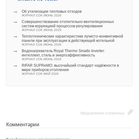
→
Об утилизации тепловых отходов
ЖУРНАЛ СОК ИЮНЬ 2026
→
Совершенствование отопительно-вентиляционных
систем коррекцией процессов регулирования
ЖУРНАЛ СОК ИЮНЬ 2026
→
Теплотехнические характеристики лучисто-конвективной
панели при эксплуатации в действующей котельной
ЖУРНАЛ СОК ИЮНЬ 2026
→
Водонагреватель Royal Thermo Smalto Inverter:
интеллект, стиль и энергоэффективность
ЖУРНАЛ СОК ИЮНЬ 2026
Читайте по теме:
→
RIFAR SUPReMO: высочайший стандарт надёжности в
мире приборов отопления
→
ЖУРНАЛ СОК МАЙ 2026
Об утилизации тепловых отходов
ЖУРНАЛ СОК ИЮНЬ 2026
→
Влияние стак‑эффекта на систему противодымной
вентиляции в многоэтажных жилых зданиях
ЖУРНАЛ СОК ИЮНЬ 2026
→
Влияние параметров информационных потоков и типов
вычислительных нагрузок на энергоэффективность
систем обеспечения микроклимата центров обработки
данных
Уведомления отключены
ЖУРНАЛ СОК ИЮНЬ 2026
→
Свежий воздух без компромиссов: новые приточно-
Комментарии
вытяжные установки SHUFT UniMAX для квартиры и
частного дома
ЖУРНАЛ СОК ИЮНЬ 2026