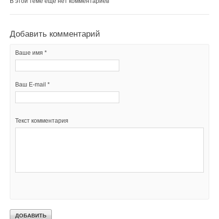
В этой теме еще нет комментариев
→
Вентиляция жилых помещений
ЖУРНАЛ СОК ИЮНЬ 2026
Добавить комментарий
Ваше имя *
Уведомления отключены
Ваш E-mail *
Комментарии
В этой теме еще нет комментариев
Текст комментария
Добавить комментарий
Ваше имя *
Ваш E-mail *