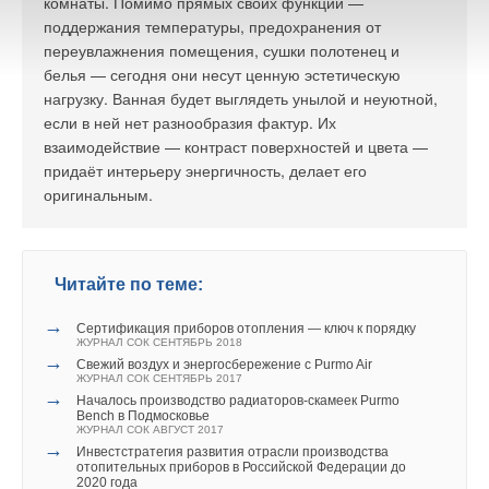
комнаты. Помимо прямых своих функций —
менять производительность, если золотники
законодательства о защите прав потребителей (частью 2
поддержания температуры, предохранения от
задействованы в регулировании степени сжатия?»
Либо
статьи 14.7 и частью 1 статьи 14.8 Кодекса Российской
переувлажнения помещения, сушки полотенец и
нужно менять алгоритм работы, чтобы они разом могли
Федерации об административных правонарушениях за такие
белья — сегодня они несут ценную эстетическую
выполнять две функции, но это скорее всего приведёт к
действия предусмотрены штрафы в отношении юридических
нагрузку. Ванная будет выглядеть унылой и неуютной,
неоптимальной работе, так как один исполнительный
лиц в размере до 500 тыс. рублей).
если в ней нет разнообразия фактур. Их
механизм не может управляться двумя разными сигналами,
взаимодействие — контраст поверхностей и цвета —
Информация о выявленных фактах нарушений
которые зависят от разных условий.
придаёт интерьеру энергичность, делает его
законодательства и результатах испытаний направлена
оригинальным.
Ассоциацией производителей радиаторов отопления в
региональные управления Роспотребнадзора для
проведения контрольно-надзорных мероприятий в целях
пресечения случаев введения потребителей в заблуждение.
Читайте по теме:
→
Кроме того, АПРО направило в Росаккредитацию обращение
Сертификация приборов отопления — ключ к порядку
ЖУРНАЛ СОК СЕНТЯБРЬ 2018
с предложением провести внеплановую проверку
→
Свежий воздух и энергосбережение с Purmo Air
испытательных лабораторий, предоставивших данные для
ЖУРНАЛ СОК СЕНТЯБРЬ 2017
→
оформления сертификатов соответствия на модели
Началось производство радиаторов-скамеек Purmo
Bench в Подмосковье
радиаторов, образцы которых не выдержали испытания.
ЖУРНАЛ СОК АВГУСТ 2017
→
Инвестстратегия развития отрасли производства
Инверторное управление широко применяется
Вместе с тем у результатов проведённых испытаний есть не
отопительных приборов в Российской Федерации до
2020 года