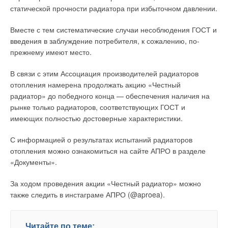
статической прочности радиатора при избыточном давлении.
3. Борьба с лишними энергозатратами при работе
Вместе с тем систематические случаи несоблюдения ГОСТ и
оборудования в непроектных условиях наиболее актуальна,
введения в заблуждение потребителя, к сожалению, по-
так как оборудование свыше 97 % времени эксплуатируется
прежнему имеют место.
именно в таких условиях.
В связи с этим Ассоциация производителей радиаторов
отопления намерена продолжать акцию «Честный
радиатор» до победного конца — обеспечения наличия на
рынке только радиаторов, соответствующих ГОСТ и
имеющих полностью достоверные характеристики.
С информацией о результатах испытаний радиаторов
отопления можно ознакомиться на сайте АПРО в разделе
«Документы».
За ходом проведения акции «Честный радиатор» можно
также следить в инстаграме АПРО (@aproea).
Читайте по теме: