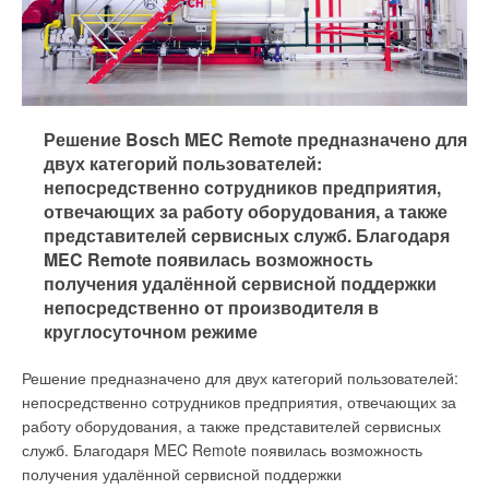
Purmo Sardinia (Франция).
Радиатор, выполненный в
Решение Bosch MEC Remote предназначено для
виде нежных
двух категорий пользователей:
эллиптических витков,
непосредственно сотрудников предприятия,
наполнит
отвечающих за работу оборудования, а также
элегантностью вашу
представителей сервисных служб. Благодаря
ванную комнату
MEC Remote появилась возможность
получения удалённой сервисной поддержки
На первом этапе акции «Честный радиатор»
непосредственно от производителя в
был проведён экспресс-анализ массы
круглосуточном режиме
радиаторов в 30 регионах страны. На втором
этапе была осуществлена контрольная закупка
Решение предназначено для двух категорий пользователей:
образцов радиаторов в целях проведения их
непосредственно сотрудников предприятия, отвечающих за
испытаний на предмет достоверности
работу оборудования, а также представителей сервисных
заявляемых производителями характеристик и
В основе любой холодильной машины лежит
служб. Благодаря MEC Remote появилась возможность
их соответствия требованиям ГОСТ 31311-2005
компрессор. В небольших машинах
получения удалённой сервисной поддержки